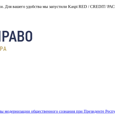
нии. Для вашего удобства мы запустили Kaspi RED / CREDIT/ Р
ы модернизации общественного сознания при Президенте Респ