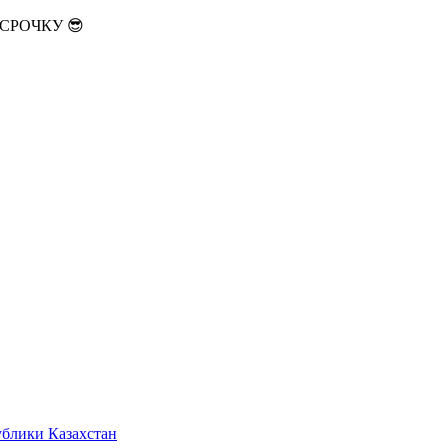
АССРОЧКУ 😎
ублики Казахстан