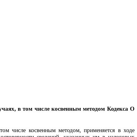
учаях, в том числе косвенным методом
Кодекса
О
том числе косвенным методом, применяется в ходе
остоверности сведений, указанных им в налоговых