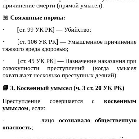
причинение смерти (прямой умысел).
📖
Связанные нормы:
·
[ст. 99 УК РК] — Убийство;
·
[ст. 106 УК РК] — Умышленное причинение
тяжкого вреда здоровью;
·
[ст. 45 УК РК] — Назначение наказания при
совокупности преступлений (когда умысел
охватывает несколько преступных деяний).
📘 3. Косвенный умысел (ч. 3 ст. 20 УК РК)
Преступление совершается с
косвенным
умыслом
, если:
·
лицо
осознавало общественную
опасность
;