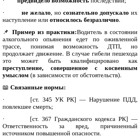
·
предвидело возможность
последствий;
·
не желало
, но
сознательно допускало
их
наступление или
относилось безразлично
.
📌
Пример из практики:
Водитель в состоянии
алкогольного опьянения едет по оживленной
трассе, понимая возможность ДТП, но
продолжает движение. В случае гибели пешехода
это может быть квалифицировано как
преступление, совершенное с косвенным
умыслом
(в зависимости от обстоятельств).
📖
Связанные нормы:
·
[ст. 345 УК РК] — Нарушение ПДД,
повлекшее смерть;
·
[ст. 367 Гражданского кодекса РК] —
Ответственность за вред, причиненный
источником повышенной опасности.