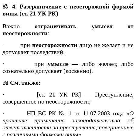
⚖️ 4. Разграничение с неосторожной формой
вины (ст. 21 УК РК)
Важно
отграничивать умысел от
неосторожности
:
·
при
неосторожности
лицо не желает и не
допускает последствий;
·
при
умысле
— либо желает, либо
сознательно допускает (косвенно).
📖
См. также:
·
[ст. 21 УК РК] — Преступление,
совершенное по неосторожности;
·
НП ВС РК № 1 от 11.07.2003 года
«О
практике применения законодательства об
ответственности за преступления, совершенные
с различными формами вины»
.