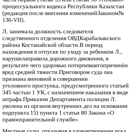
процессуального кодекса Республики Казахстан
(редакция после внесения измененийЗаконом№
136-VII).
Л. занимала должность следователя
следственного отделения ОВДКарабалыкского
района Костанайской области.В период
нахождения в отпуске по уходу за ребенком Л.,
нарушилаправила дорожного движения, в
результате чего здоровью потерпевшегопричинѐн
вред средней тяжести.Приговором суда она
признана виновной в совершении
уголовного проступка, предусмотренного статьей
345 частью 1 УК, с назначением наказания в виде
штрафа.Приказом Департамента полиции Л.
уволена из органов внутренних дел на основании
подпункта 15) пункта 1 статьи 80 Закона «О
правоохранительной службе».
Местные суды, отказывая в удовлетворении иска,