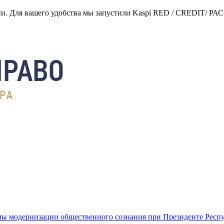
нии. Для вашего удобства мы запустили Kaspi RED / CREDIT/ Р
ы модернизации общественного сознания при Президенте Респ