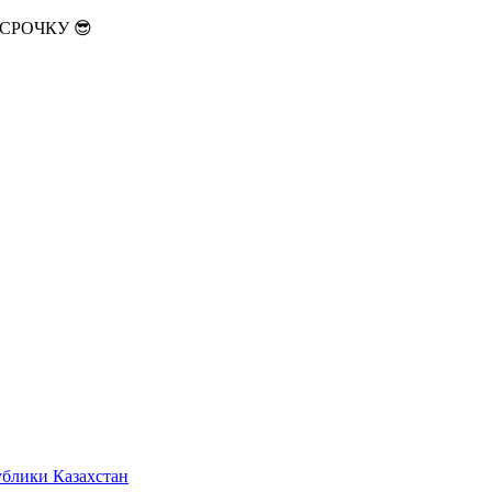
АССРОЧКУ 😎
ублики Казахстан