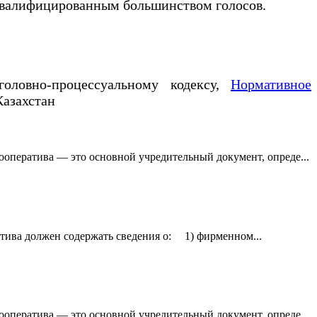
 квалифицированным большинством голосов.
оловно-процессуальному кодексу,
Нормативное
азахстан
ооператива — это основной учредительный документ, опреде...
атива должен содержать сведения о: 1) фирменном...
ооператива — это основной учредительный документ, опреде...