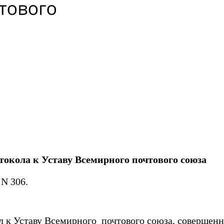
окола к Уставу Всемирного почтового союза
 N 306.
л к Уставу Всемирного почтового союза, соверш