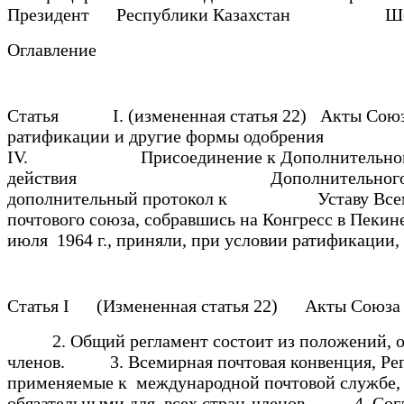
Президент Республики Казахстан Шест
Оглавление
Статья I. (измененная статья 22) Акты
ратификации и другие формы одобрения 
IV. Присоединение к Дополнитель
действия Дополнительного пр
дополнительный протокол к Уставу Всемирно
почтового союза, собравшись на Конгресс в Пекине
июля 1964 г., приняли, при условии ратификац
Статья I (Измененная статья 22) Акты Союза
2. Общий регламент состоит из положений, обе
членов. 3. Всемирная почтовая конвенция, Рег
применяемые к международной почтовой службе, 
обязательными для всех стран-членов. 4. Согл