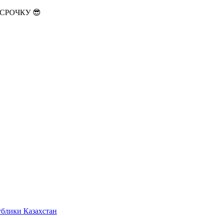
АССРОЧКУ 😎
ублики Казахстан