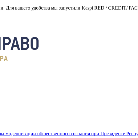
нии. Для вашего удобства мы запустили Kaspi RED / CREDIT/ Р
ы модернизации общественного сознания при Президенте Респ