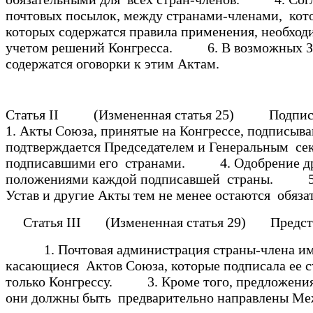
почтовых посылок, между странами-членами, кот
которых содержатся правила применения, необхо
учетом решений Конгресса. 6. В возможных Закл
содержатся оговорки к этим Актам.
Статья II (Измененная статья 25) Подписан
1. Акты Союза, принятые на Конгрессе, подпис
подтверждается Председателем и Генеральным се
подписавшими его странами. 4. Одобрение друг
положениями каждой подписавшей страны. 5. Есл
Устав и другие Акты тем не менее остаются обяз
Статья III (Измененная статья 29) Предст
1. Почтовая администрация страны-члена имеет
касающиеся Актов Союза, которые подписала ее 
только Конгрессу. 3. Кроме того, предложения,
они должны быть предварительно направлены М