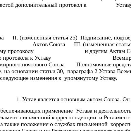
ой дополнительный протокол к Уставу 
 Союза II. (измененная статья 25) Подп
Актов Союза III. (измененная статья 29
ному протоколу и другим Актам С
отокола к Уставу Всемирного 
го почтового Союза Полномочные представит
, на основании статьи 30, параграфа 2 Устава Всем
ии, следующие изменения к упомянутому Уставу.
 1. Устав является основным актом Союза. Он 
спечивающих применение Устава и деятельность С
ламент письменной корреспонденции и Регламент 
а также положения о службах письменной корресп
ашения Союза и их Регламенты регулируют службы