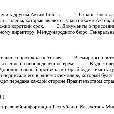
 и к другим Актам Союза
1. Страны-члены, кот
ы-члены, которые являются участниками Актов, пе
можно короткий срок. 3. Документы о присоедине
льному директору Международного бюро. Генеральн
ельного протокола к Уставу Всемирного почто
тается в силе на неопределенное время. В удостов
ополнительный протокол, который будет иметь ту ж
и подписали его в одном экземпляре, который буде
будет передана каждой стороне Правительством с
.)
 и правовой информации Республики Казахстан» Ми