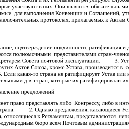
орые участвуют в них. Они являются обязательным
димые для выполнения Конвенции и Соглашений, ут
ючительных протоколах, прилагаемых к Актам Союз
ие, подтверждение подлинности, ратификация 
ываются полномочными представителями стран-чл
кретарем Совета почтовой эксплуатации. 3. Уста
их Актов Союза, кроме Устава, производится в с
и какая-то страна не ратифицирует Устав или н
ательными для стран, которые их ратифицировали и
авление предложений
 право представлять либо Конгрессу, либо в инт
страна. 2. Однако предложения, касающиеся Уста
 относящиеся к Регламентам, представляются непо
еждународным бюро всем Почтовым администрация