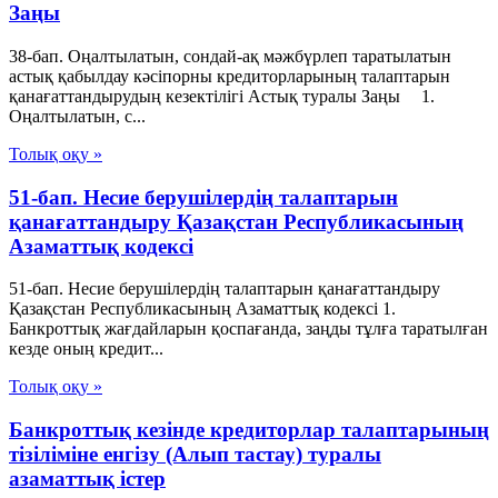
Заңы
38-бап. Оңалтылатын, сондай-ақ мәжбүрлеп таратылатын
астық қабылдау кәсiпорны кредиторларының талаптарын
қанағаттандырудың кезектiлiгi Астық туралы Заңы 1.
Оңалтылатын, с...
Толық оқу »
51-бап. Несие берушiлердiң талаптарын
қанағаттандыру Қазақстан Республикасының
Азаматтық кодексi
51-бап. Несие берушiлердiң талаптарын қанағаттандыру
Қазақстан Республикасының Азаматтық кодексi 1.
Банкроттық жағдайларын қоспағанда, заңды тұлға таратылған
кезде оның кредит...
Толық оқу »
Банкроттық кезінде кредиторлар талаптарының
тізіліміне енгізу (Алып тастау) туралы
азаматтық істер