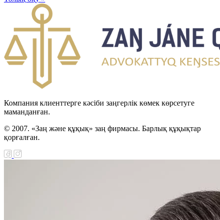
Компания клиенттерге кәсіби заңгерлік көмек көрсетуге
маманданған.
© 2007. «Заң және құқық» заң фирмасы. Барлық құқықтар
қорғалған.