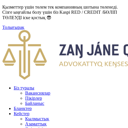
Қызметтер үшін төлем тек компанияның шотына төленеді.
Сізге ыңғайлы болу үшін біз Kaspi RED / CREDIT /БӨЛІП
ТӨЛЕУДІ іске қостық 😎
Толығырақ
Біз туралы
Вакансиялар
Пікірлер
Байланыс
Бланктер
Кейстер
Қылмыстық
Азаматтық