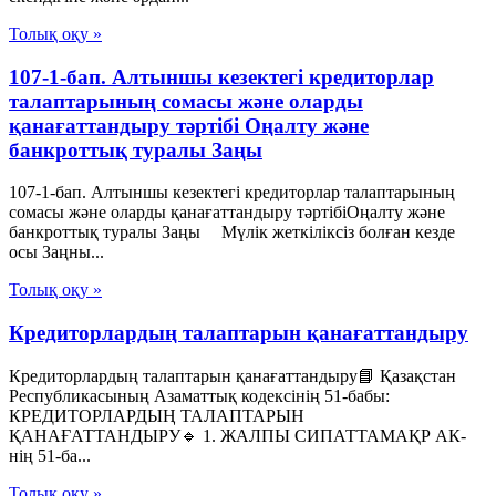
Толық оқу »
107-1-бап. Алтыншы кезектегі кредиторлар
талаптарының сомасы және оларды
қанағаттандыру тәртібі Оңалту және
банкроттық туралы Заңы
107-1-бап. Алтыншы кезектегі кредиторлар талаптарының
сомасы және оларды қанағаттандыру тәртібіОңалту және
банкроттық туралы Заңы Мүлік жеткіліксіз болған кезде
осы Заңны...
Толық оқу »
Кредиторлардың талаптарын қанағаттандыру
Кредиторлардың талаптарын қанағаттандыру📘 Қазақстан
Республикасының Азаматтық кодексінің 51-бабы:
КРЕДИТОРЛАРДЫҢ ТАЛАПТАРЫН
ҚАНАҒАТТАНДЫРУ🔹 1. ЖАЛПЫ СИПАТТАМАҚР АК-
нің 51-ба...
Толық оқу »