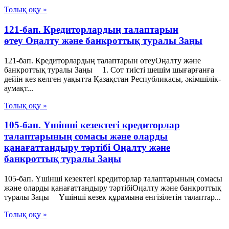
Толық оқу »
121-бап. Кредиторлардың талаптарын
өтеу Оңалту және банкроттық туралы Заңы
121-бап. Кредиторлардың талаптарын өтеуОңалту және
банкроттық туралы Заңы 1. Сот тиiстi шешiм шығарғанға
дейiн кез келген уақытта Қазақстан Республикасы, әкiмшiлiк-
аумақт...
Толық оқу »
105-бап. Үшінші кезектегі кредиторлар
талаптарының сомасы және оларды
қанағаттандыру тәртібі Оңалту және
банкроттық туралы Заңы
105-бап. Үшінші кезектегі кредиторлар талаптарының сомасы
және оларды қанағаттандыру тәртібіОңалту және банкроттық
туралы Заңы Үшінші кезек құрамына енгізілетін талаптар...
Толық оқу »