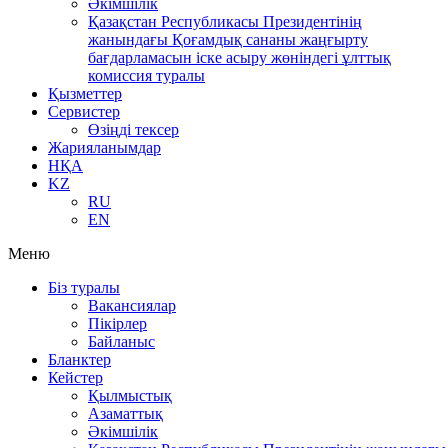
Әкімшілік
Қазақстан Республикасы Президентінің
жанындағы Қоғамдық сананы жаңғырту
бағдарламасын іске асыру жөніндегі ұлттық
комиссия туралы
Қызметтер
Сервистер
Өзіңді тексер
Жарияланымдар
НҚА
KZ
RU
EN
Меню
Біз туралы
Вакансиялар
Пікірлер
Байланыс
Бланктер
Кейстер
Қылмыстық
Азаматтық
Әкімшілік