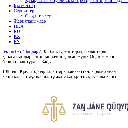
Қазақстан Республикасы Президентінің жанындағы 
Қызметтер
Сервистер
Өзіңді тексер
Жарияланымдар
НҚА
RU
KZ
EN
Басты бет
/
Заңдар
/
108-бап. Кредиторлар талаптары
қанағаттандырылғаннан кейін қалған мүлік Оңалту және
банкроттық туралы Заңы
108-бап. Кредиторлар талаптары қанағаттандырылғаннан
кейін қалған мүлік Оңалту және банкроттық туралы Заңы