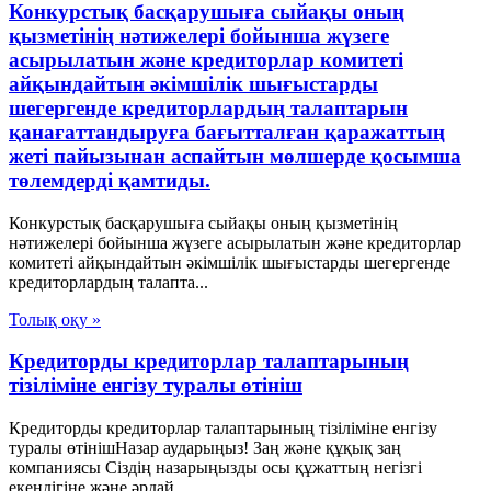
Конкурстық басқарушыға сыйақы оның
қызметінің нәтижелері бойынша жүзеге
асырылатын және кредиторлар комитеті
айқындайтын әкімшілік шығыстарды
шегергенде кредиторлардың талаптарын
қанағаттандыруға бағытталған қаражаттың
жеті пайызынан аспайтын мөлшерде қосымша
төлемдерді қамтиды.
Конкурстық басқарушыға сыйақы оның қызметінің
нәтижелері бойынша жүзеге асырылатын және кредиторлар
комитеті айқындайтын әкімшілік шығыстарды шегергенде
кредиторлардың талапта...
Толық оқу »
Кредиторды кредиторлар талаптарының
тізіліміне енгізу туралы өтініш
Кредиторды кредиторлар талаптарының тізіліміне енгізу
туралы өтінішНазар аударыңыз! Заң және құқық заң
компаниясы Сіздің назарыңызды осы құжаттың негізгі
екендігіне және әрдай...