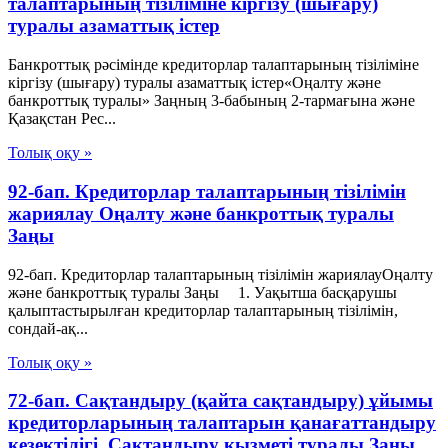
талаптарының тізіліміне кіргізу (шығару)
туралы азаматтық істер
Банкроттық рәсімінде кредиторлар талаптарының тізіліміне
кіргізу (шығару) туралы азаматтық істер«Оңалту және
банкроттық туралы» Заңның 3-бабының 2-тармағына және
Қазақстан Рес...
Толық оқу »
92-бап. Кредиторлар талаптарының тізілімін
жариялау Оңалту және банкроттық туралы
Заңы
92-бап. Кредиторлар талаптарының тізілімін жариялауОңалту
және банкроттық туралы Заңы 1. Уақытша басқарушы
қалыптастырылған кредиторлар талаптарының тізілімін,
сондай-ақ...
Толық оқу »
72-бап. Сақтандыру (қайта сақтандыру) ұйымы
кредиторларының талаптарын қанағаттандыру
кезектiлiгi Сақтандыру қызметі туралы Заңы