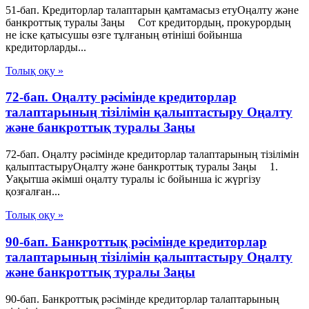
51-бап. Кредиторлар талаптарын қамтамасыз етуОңалту және
банкроттық туралы Заңы Сот кредитордың, прокурордың
не iске қатысушы өзге тұлғаның өтiнiшi бойынша
кредиторларды...
Толық оқу »
72-бап. Оңалту рәсімінде кредиторлар
талаптарының тізілімін қалыптастыру Оңалту
және банкроттық туралы Заңы
72-бап. Оңалту рәсімінде кредиторлар талаптарының тізілімін
қалыптастыруОңалту және банкроттық туралы Заңы 1.
Уақытша әкімші оңалту туралы іс бойынша іс жүргізу
қозғалған...
Толық оқу »
90-бап. Банкроттық рәсімінде кредиторлар
талаптарының тізілімін қалыптастыру Оңалту
және банкроттық туралы Заңы
90-бап. Банкроттық рәсімінде кредиторлар талаптарының