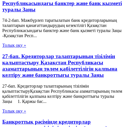
Республикасындағы банктер және банк қызметі
туралы Заңы
74-2-бап. Мәжбүрлеп таратылатын банк кредиторларының
талаптарын қанағаттандырудың кезектілігі Қазақстан
Республикасындағы банктер және банк қызметі туралы Заңы
-Қазақстан Респ...
Толық оқу »
27-бап. Кредиторлар талаптарының тізілімін
қалыптастыру Қазақстан Республикасы
азаматтарының төлем қабілеттілігін қалпына
келтіру және банкроттығы туралы Заңы
27-бап. Кредиторлар талаптарының тізілімін
қалыптастыруҚазақстан Республикасы азаматтарының төлем
қабілеттілігін қалпына келтіру және банкроттығы туралы
Заңы 1. Қаржы бас...
Толық оқу »
Банкроттық рәсімінде кредиторлар