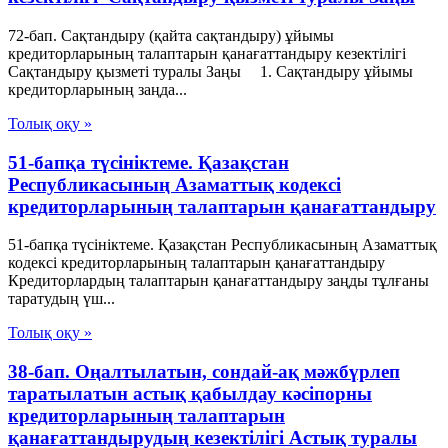
72-бап. Сақтандыру (қайта сақтандыру) ұйымы
кредиторларының талаптарын қанағаттандыру кезектiлiгi
Сақтандыру қызметі туралы Заңы 1. Сақтандыру ұйымы
кредиторларының заңда...
Толық оқу »
51-бапқа түсініктеме. Қазақстан
Республикасының Азаматтық кодексі
кредиторларының талаптарын қанағаттандыру
51-бапқа түсініктеме. Қазақстан Республикасының Азаматтық
кодексі кредиторларының талаптарын қанағаттандыру
Кредиторлардың талаптарын қанағаттандыру заңды тұлғаны
таратудың үш...
Толық оқу »
38-бап. Оңалтылатын, сондай-ақ мәжбүрлеп
таратылатын астық қабылдау кәсiпорны
кредиторларының талаптарын
қанағаттандырудың кезектiлiгi Астық туралы