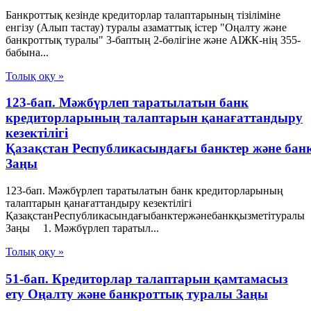
Банкроттық кезінде кредиторлар талаптарының тізіліміне
енгізу (Алып тастау) туралы азаматтық істер "Оңалту және
банкроттық туралы" 3-баптың 2-бөлігіне және АІЖК-нің 355-
бабына...
Толық оқу »
123-бап. Мәжбүрлеп таратылатын банк
кредиторларының талаптарын қанағаттандыру
кезектілігі
Қазақстан Республикасындағы банктер және бан
Заңы
123-бап. Мәжбүрлеп таратылатын банк кредиторларының
талаптарын қанағаттандыру кезектілігі
ҚазақстанРеспубликасындағыбанктержәнебанкқызметітуралы
Заңы 1. Мәжбүрлеп таратыл...
Толық оқу »
51-бап. Кредиторлар талаптарын қамтамасыз
ету Оңалту және банкроттық туралы Заңы