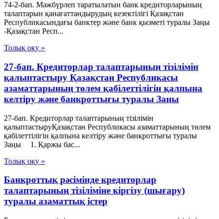
74-2-бап. Мәжбүрлеп таратылатын банк кредиторларының
талаптарын қанағаттандырудың кезектілігі Қазақстан
Республикасындағы банктер және банк қызметі туралы Заңы
-Қазақстан Респ...
Толық оқу »
27-бап. Кредиторлар талаптарының тізілімін
қалыптастыру Қазақстан Республикасы
азаматтарының төлем қабілеттілігін қалпына
келтіру және банкроттығы туралы Заңы
27-бап. Кредиторлар талаптарының тізілімін
қалыптастыруҚазақстан Республикасы азаматтарының төлем
қабілеттілігін қалпына келтіру және банкроттығы туралы
Заңы 1. Қаржы бас...
Толық оқу »
Банкроттық рәсімінде кредиторлар
талаптарының тізіліміне кіргізу (шығару)
туралы азаматтық істер