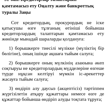
қамтамасыз ету
Оңалту және банкроттық
туралы Заңы
Сот кредитордың, прокурордың не iске
қатысушы өзге тұлғаның өтiнiшi бойынша
кредиторлардың талаптарын қамтамасыз ету
жөнінде мынадай шараларды қолдануға:
1) борышкерге тиесiлi мүлiкке (мүліктің бiр
бөлiгiне), оның iшiнде ақшаға тыйым салуға;
2) борышкерге оның мүлкiнiң азаюына әкеп
соқтыруы не кредиторлардың мүдделерiне өзгеше
түрде нұқсан келтiруi мүмкiн іс-әрекеттер
жасауға тыйым салуға;
3) өндiрiп алу даусыз (акцептісiз) тәртiппен
жүргiзiлетiн атқару құжаттары немесе өзге де
құжаттар бойынша өндiрiп алуды тоқтата тұруға;