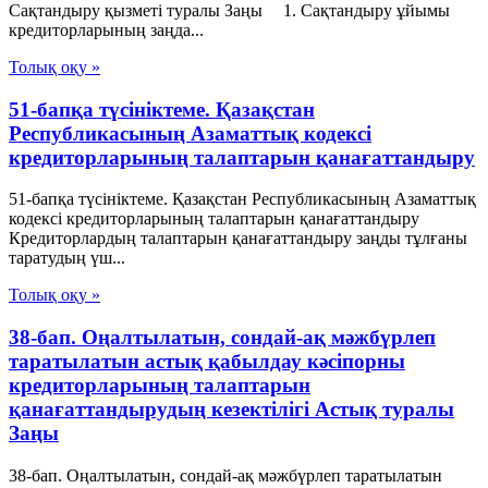
Сақтандыру қызметі туралы Заңы 1. Сақтандыру ұйымы
кредиторларының заңда...
Толық оқу »
51-бапқа түсініктеме. Қазақстан
Республикасының Азаматтық кодексі
кредиторларының талаптарын қанағаттандыру
51-бапқа түсініктеме. Қазақстан Республикасының Азаматтық
кодексі кредиторларының талаптарын қанағаттандыру
Кредиторлардың талаптарын қанағаттандыру заңды тұлғаны
таратудың үш...
Толық оқу »
38-бап. Оңалтылатын, сондай-ақ мәжбүрлеп
таратылатын астық қабылдау кәсiпорны
кредиторларының талаптарын
қанағаттандырудың кезектiлiгi Астық туралы
Заңы
38-бап. Оңалтылатын, сондай-ақ мәжбүрлеп таратылатын