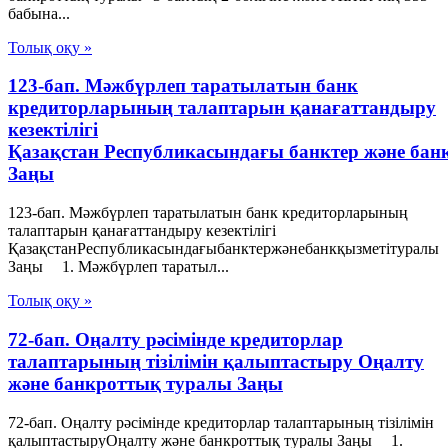
бабына...
Толық оқу »
123-бап. Мәжбүрлеп таратылатын банк
кредиторларының талаптарын қанағаттандыру
кезектілігі
Қазақстан Республикасындағы банктер және бан
Заңы
123-бап. Мәжбүрлеп таратылатын банк кредиторларының
талаптарын қанағаттандыру кезектілігі
ҚазақстанРеспубликасындағыбанктержәнебанкқызметітуралы
Заңы 1. Мәжбүрлеп таратыл...
Толық оқу »
72-бап. Оңалту рәсімінде кредиторлар
талаптарының тізілімін қалыптастыру Оңалту
және банкроттық туралы Заңы
72-бап. Оңалту рәсімінде кредиторлар талаптарының тізілімін
қалыптастыруОңалту және банкроттық туралы Заңы 1.