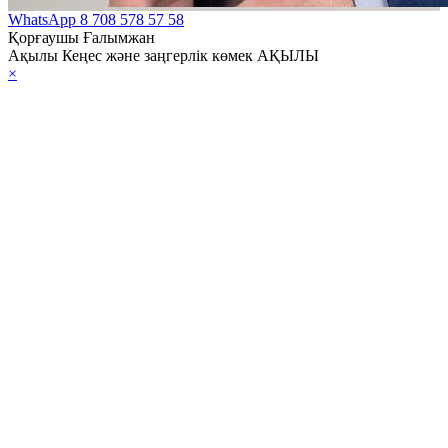
WhatsApp
8 708 578 57 58
Қорғаушы Ғалымжан
Ақылы Кеңес және заңгерлік көмек АҚЫЛЫ
×