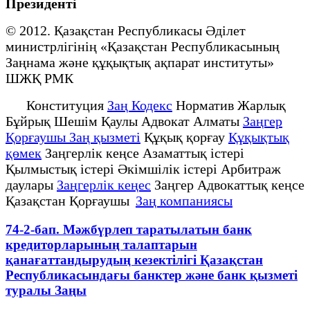
Президенті
© 2012. Қазақстан Республикасы Әділет
министрлігінің «Қазақстан Республикасының
Заңнама және құқықтық ақпарат институты»
ШЖҚ РМК
Конституция
Заң Кодекс
Норматив Жарлық
Бұйрық Шешім Қаулы Адвокат Алматы
Заңгер
Қорғаушы Заң қызметі
Құқық қорғау
Құқықтық
қөмек
Заңгерлік кеңсе Азаматтық істері
Қылмыстық істері Әкімшілік істері Арбитраж
даулары
Заңгерлік кеңес
Заңгер Адвокаттық кеңсе
Қазақстан Қорғаушы
Заң компаниясы
74-2-бап. Мәжбүрлеп таратылатын банк
кредиторларының талаптарын
қанағаттандырудың кезектілігі Қазақстан
Республикасындағы банктер және банк қызметі
туралы Заңы