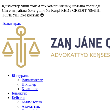
Қызметтер үшін төлем тек компанияның шотына төленеді.
Сізге ыңғайлы болу үшін біз Kaspi RED / CREDIT /БӨЛІП
ТӨЛЕУДІ іске қостық 😎
Толығырақ
Біз туралы
Вакансиялар
Пікірлер
Байланыс
Бланктер
Кейстер
Қылмыстық
Азаматтық