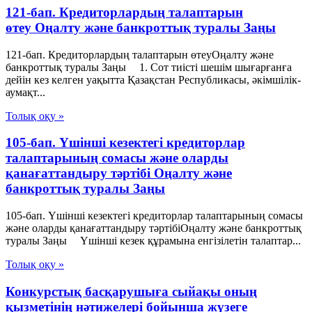
121-бап. Кредиторлардың талаптарын
өтеу Оңалту және банкроттық туралы Заңы
121-бап. Кредиторлардың талаптарын өтеуОңалту және
банкроттық туралы Заңы 1. Сот тиiстi шешiм шығарғанға
дейiн кез келген уақытта Қазақстан Республикасы, әкiмшiлiк-
аумақт...
Толық оқу »
105-бап. Үшінші кезектегі кредиторлар
талаптарының сомасы және оларды
қанағаттандыру тәртібі Оңалту және
банкроттық туралы Заңы
105-бап. Үшінші кезектегі кредиторлар талаптарының сомасы
және оларды қанағаттандыру тәртібіОңалту және банкроттық
туралы Заңы Үшінші кезек құрамына енгізілетін талаптар...
Толық оқу »
Конкурстық басқарушыға сыйақы оның
қызметінің нәтижелері бойынша жүзеге