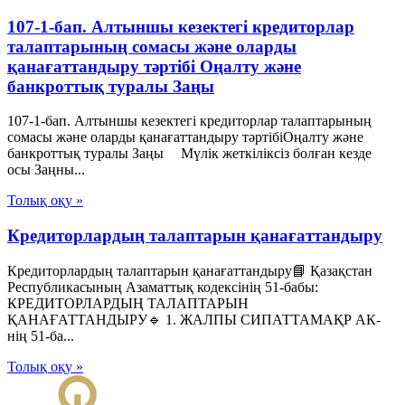
107-1-бап. Алтыншы кезектегі кредиторлар
талаптарының сомасы және оларды
қанағаттандыру тәртібі Оңалту және
банкроттық туралы Заңы
107-1-бап. Алтыншы кезектегі кредиторлар талаптарының
сомасы және оларды қанағаттандыру тәртібіОңалту және
банкроттық туралы Заңы Мүлік жеткіліксіз болған кезде
осы Заңны...
Толық оқу »
Кредиторлардың талаптарын қанағаттандыру
Кредиторлардың талаптарын қанағаттандыру📘 Қазақстан
Республикасының Азаматтық кодексінің 51-бабы:
КРЕДИТОРЛАРДЫҢ ТАЛАПТАРЫН
ҚАНАҒАТТАНДЫРУ🔹 1. ЖАЛПЫ СИПАТТАМАҚР АК-
нің 51-ба...
Толық оқу »