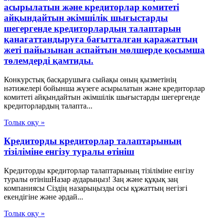
асырылатын және кредиторлар комитеті
айқындайтын әкімшілік шығыстарды
шегергенде кредиторлардың талаптарын
қанағаттандыруға бағытталған қаражаттың
жеті пайызынан аспайтын мөлшерде қосымша
төлемдерді қамтиды.
Конкурстық басқарушыға сыйақы оның қызметінің
нәтижелері бойынша жүзеге асырылатын және кредиторлар
комитеті айқындайтын әкімшілік шығыстарды шегергенде
кредиторлардың талапта...
Толық оқу »
Кредиторды кредиторлар талаптарының
тізіліміне енгізу туралы өтініш
Кредиторды кредиторлар талаптарының тізіліміне енгізу
туралы өтінішНазар аударыңыз! Заң және құқық заң
компаниясы Сіздің назарыңызды осы құжаттың негізгі
екендігіне және әрдай...
Толық оқу »