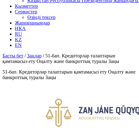
Қазақстан Республикасы Президентінің жанындағы 
Қызметтер
Сервистер
Өзіңді тексер
Жарияланымдар
НҚА
RU
KZ
EN
Басты бет
/
Заңдар
/
51-бап. Кредиторлар талаптарын
қамтамасыз ету Оңалту және банкроттық туралы Заңы
51-бап. Кредиторлар талаптарын қамтамасыз ету Оңалту және
банкроттық туралы Заңы