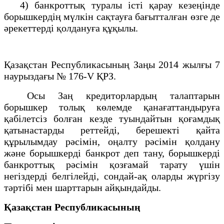
4) банкроттық туралы істі қарау кезеңінде
борышкердің мүлкін сақтауға бағытталған өзге де
әрекеттерді қолдануға құқылы.
Қазақстан Республикасының Заңы 2014 жылғы 7
наурыздағы № 176-V ҚРЗ.
Осы Заң кредиторлардың талаптарын
борышкер толық көлемде қанағаттандыруға
қабілетсіз болған кезде туындайтын қоғамдық
қатынастарды реттейді, берешекті қайта
құрылымдау рәсімін, оңалту рәсімін қолдану
және борышкерді банкрот деп тану, борышкерді
банкроттық рәсімін қозғамай тарату үшін
негіздерді белгілейді, сондай-ақ оларды жүргізу
тәртібі мен шарттарын айқындайды.
Қазақстан Республикасының