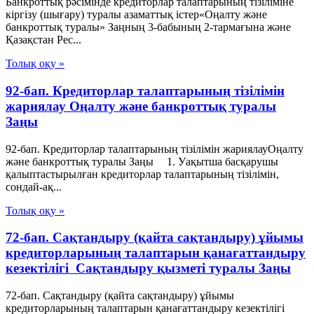
Банкроттық рәсімінде кредиторлар талаптарының тізіліміне
кіргізу (шығару) туралы азаматтық істер«Оңалту және
банкроттық туралы» Заңның 3-бабының 2-тармағына және
Қазақстан Рес...
Толық оқу »
92-бап. Кредиторлар талаптарының тізілімін
жариялау Оңалту және банкроттық туралы
Заңы
92-бап. Кредиторлар талаптарының тізілімін жариялауОңалту
және банкроттық туралы Заңы 1. Уақытша басқарушы
қалыптастырылған кредиторлар талаптарының тізілімін,
сондай-ақ...
Толық оқу »
72-бап. Сақтандыру (қайта сақтандыру) ұйымы
кредиторларының талаптарын қанағаттандыру
кезектiлiгi Сақтандыру қызметі туралы Заңы
72-бап. Сақтандыру (қайта сақтандыру) ұйымы
кредиторларының талаптарын қанағаттандыру кезектiлiгi