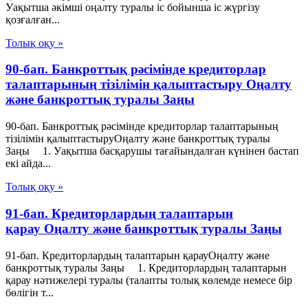
Уақытша әкімші оңалту туралы іс бойынша іс жүргізу
қозғалған...
Толық оқу »
90-бап. Банкроттық рәсімінде кредиторлар
талаптарының тізілімін қалыптастыру Оңалту
және банкроттық туралы Заңы
90-бап. Банкроттық рәсімінде кредиторлар талаптарының
тізілімін қалыптастыруОңалту және банкроттық туралы
Заңы 1. Уақытша басқарушы тағайындалған күнінен бастап
екі айда...
Толық оқу »
91-бап. Кредиторлардың талаптарын
қарау Оңалту және банкроттық туралы Заңы
91-бап. Кредиторлардың талаптарын қарауОңалту және
банкроттық туралы Заңы 1. Кредиторлардың талаптарын
қарау нәтижелері туралы (талапты толық көлемде немесе бір
бөлігін т...