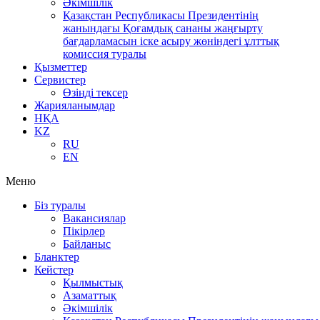
Әкімшілік
Қазақстан Республикасы Президентінің
жанындағы Қоғамдық сананы жаңғырту
бағдарламасын іске асыру жөніндегі ұлттық
комиссия туралы
Қызметтер
Сервистер
Өзіңді тексер
Жарияланымдар
НҚА
KZ
RU
EN
Меню
Біз туралы
Вакансиялар
Пікірлер
Байланыс
Бланктер
Кейстер
Қылмыстық
Азаматтық
Әкімшілік