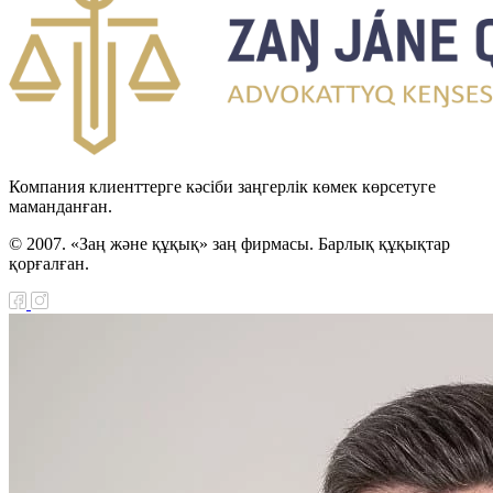
Компания клиенттерге кәсіби заңгерлік көмек көрсетуге
маманданған.
© 2007. «Заң және құқық» заң фирмасы. Барлық құқықтар
қорғалған.