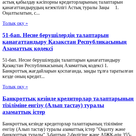
астық қабылдау кәсiпорны кредиторларының талаптарын
қанағаттандырудың кезектiлiгi Астық туралы Заңы 1.
Оңалтылатын, с...
Толық оқу »
51-бап. Несие берушiлердiң талаптарын
қанағаттандыру Қазақстан Республикасының
Азаматтық кодексi
51-бап. Несие берушiлердiң талаптарын қанағаттандыру
Қазақстан Республикасының Азаматтық кодексi 1.
Банкроттық жағдайларын қоспағанда, заңды тұлға таратылған
кезде оның кредит...
Толық оқу »
Банкроттық кезінде кредиторлар талаптарының
тізіліміне енгізу (Алып тастау) туралы
азаматтық істер
Банкроттық кезінде кредиторлар талаптарының тізіліміне
енгізу (Алып тастау) туралы азаматтық істер "Оңалту және
банкроттық туралы" 3-баптың 2-бөлігіне және АІЖК-нің 355-