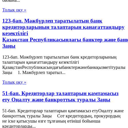
бабына...
Толық оқу »
123-бап. Мәжбүрлеп таратылатын банк
кредиторларының талаптарын қанағаттандыру
кезектілігі
Қазақстан Республикасындағы банктер және бан
Заңы
123-бап. Мәжбүрлеп таратылатын банк кредиторларының
талаптарын қанағаттандыру кезектілігі
ҚазақстанРеспубликасындағыбанктержәнебанкқызметітуралы
Заңы 1. Мәжбүрлеп таратыл...
Толық оқу »
51-бап. Кредиторлар талаптарын қамтамасыз
ету Оңалту және банкроттық туралы Заңы
51-бап. Кредиторлар талаптарын қамтамасыз етуОңалту және
банкроттық туралы Заңы Сот кредитордың, прокурордың
не iске қатысушы өзге тұлғаның өтiнiшi бойынша
кредиторларды...