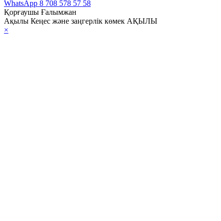
WhatsApp
8 708 578 57 58
Қорғаушы Ғалымжан
Ақылы Кеңес және заңгерлік көмек АҚЫЛЫ
×