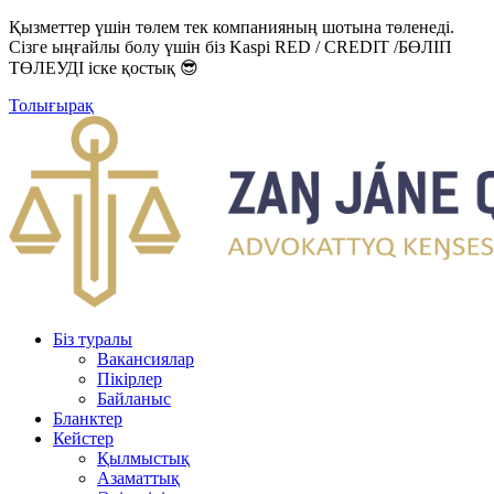
Қызметтер үшін төлем тек компанияның шотына төленеді.
Сізге ыңғайлы болу үшін біз Kaspi RED / CREDIT /БӨЛІП
ТӨЛЕУДІ іске қостық 😎
Толығырақ
Біз туралы
Вакансиялар
Пікірлер
Байланыс
Бланктер
Кейстер
Қылмыстық
Азаматтық