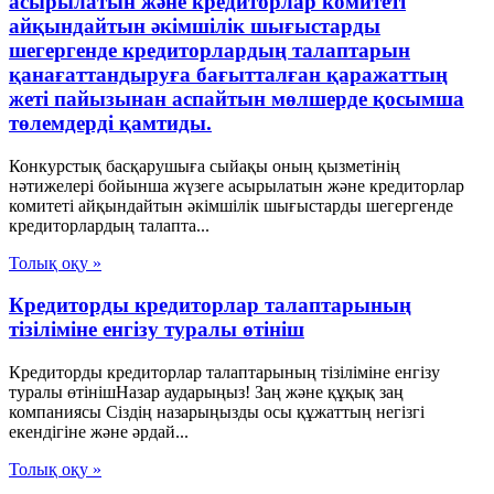
асырылатын және кредиторлар комитеті
айқындайтын әкімшілік шығыстарды
шегергенде кредиторлардың талаптарын
қанағаттандыруға бағытталған қаражаттың
жеті пайызынан аспайтын мөлшерде қосымша
төлемдерді қамтиды.
Конкурстық басқарушыға сыйақы оның қызметінің
нәтижелері бойынша жүзеге асырылатын және кредиторлар
комитеті айқындайтын әкімшілік шығыстарды шегергенде
кредиторлардың талапта...
Толық оқу »
Кредиторды кредиторлар талаптарының
тізіліміне енгізу туралы өтініш
Кредиторды кредиторлар талаптарының тізіліміне енгізу
туралы өтінішНазар аударыңыз! Заң және құқық заң
компаниясы Сіздің назарыңызды осы құжаттың негізгі
екендігіне және әрдай...
Толық оқу »