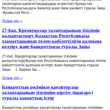
талаптарын қанағаттандырудың кезектілігі Қазақстан
Республикасындағы банктер және банк қызметі туралы Заңы
-Қазақстан Респ...
Толық оқу »
27-бап. Кредиторлар талаптарының тізілімін
қалыптастыру Қазақстан Республикасы
азаматтарының төлем қабілеттілігін қалпына
келтіру және банкроттығы туралы Заңы
27-бап. Кредиторлар талаптарының тізілімін
қалыптастыруҚазақстан Республикасы азаматтарының төлем
қабілеттілігін қалпына келтіру және банкроттығы туралы
Заңы 1. Қаржы бас...
Толық оқу »
Банкроттық рәсімінде кредиторлар
талаптарының тізіліміне кіргізу (шығару)
туралы азаматтық істер
Банкроттық рәсімінде кредиторлар талаптарының тізіліміне