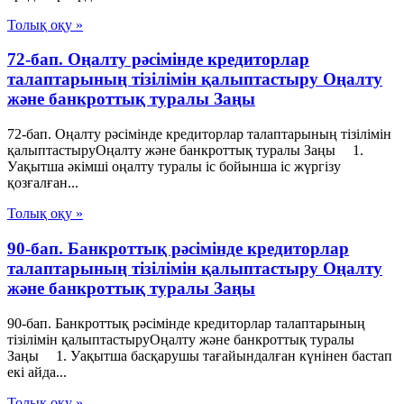
Толық оқу »
72-бап. Оңалту рәсімінде кредиторлар
талаптарының тізілімін қалыптастыру Оңалту
және банкроттық туралы Заңы
72-бап. Оңалту рәсімінде кредиторлар талаптарының тізілімін
қалыптастыруОңалту және банкроттық туралы Заңы 1.
Уақытша әкімші оңалту туралы іс бойынша іс жүргізу
қозғалған...
Толық оқу »
90-бап. Банкроттық рәсімінде кредиторлар
талаптарының тізілімін қалыптастыру Оңалту
және банкроттық туралы Заңы
90-бап. Банкроттық рәсімінде кредиторлар талаптарының
тізілімін қалыптастыруОңалту және банкроттық туралы
Заңы 1. Уақытша басқарушы тағайындалған күнінен бастап
екі айда...
Толық оқу »