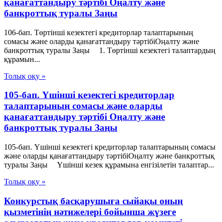
қанағаттандыру тәртібі Оңалту және
банкроттық туралы Заңы
106-бап. Төртінші кезектегі кредиторлар талаптарының
сомасы және оларды қанағаттандыру тәртібіОңалту және
банкроттық туралы Заңы 1. Төртінші кезектегі талаптардың
құрамын...
Толық оқу »
105-бап. Үшінші кезектегі кредиторлар
талаптарының сомасы және оларды
қанағаттандыру тәртібі Оңалту және
банкроттық туралы Заңы
105-бап. Үшінші кезектегі кредиторлар талаптарының сомасы
және оларды қанағаттандыру тәртібіОңалту және банкроттық
туралы Заңы Үшінші кезек құрамына енгізілетін талаптар...
Толық оқу »
Конкурстық басқарушыға сыйақы оның
қызметінің нәтижелері бойынша жүзеге