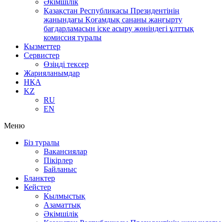
Әкімшілік
Қазақстан Республикасы Президентінің
жанындағы Қоғамдық сананы жаңғырту
бағдарламасын іске асыру жөніндегі ұлттық
комиссия туралы
Қызметтер
Сервистер
Өзіңді тексер
Жарияланымдар
НҚА
KZ
RU
EN
Меню
Біз туралы
Вакансиялар
Пікірлер
Байланыс
Бланктер
Кейстер
Қылмыстық
Азаматтық
Әкімшілік