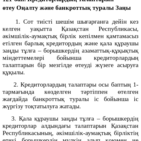
өтеу
Оңалту және банкроттық туралы Заңы
1. Сот тиiстi шешiм шығарғанға дейiн кез
келген уақытта Қазақстан Республикасы,
әкiмшiлiк-аумақтық бірлік кепiлмен қамтамасыз
етілген барлық кредитордың және қала құраушы
заңды тұлға – борышкердің азаматтық-құқықтық
міндеттемелері бойынша кредиторлардың
талаптарын бiр мезгiлде өтеудi жүзеге асыруға
құқылы.
2. Кредиторлардың талаптары осы баптың 1-
тармағында көзделген тәртiппен өтелген
жағдайда банкроттық туралы iс бойынша іс
жүргізу тоқтатылуға жатады.
3. Қала құраушы заңды тұлға – борышкердің
кредиторлар алдындағы талаптарын Қазақстан
Республикасының, әкiмшiлiк-аумақтық бірліктің
өтеуі борышкердiң мүлкiн алып қоюмен не