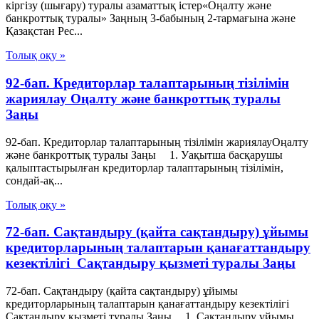
кіргізу (шығару) туралы азаматтық істер«Оңалту және
банкроттық туралы» Заңның 3-бабының 2-тармағына және
Қазақстан Рес...
Толық оқу »
92-бап. Кредиторлар талаптарының тізілімін
жариялау Оңалту және банкроттық туралы
Заңы
92-бап. Кредиторлар талаптарының тізілімін жариялауОңалту
және банкроттық туралы Заңы 1. Уақытша басқарушы
қалыптастырылған кредиторлар талаптарының тізілімін,
сондай-ақ...
Толық оқу »
72-бап. Сақтандыру (қайта сақтандыру) ұйымы
кредиторларының талаптарын қанағаттандыру
кезектiлiгi Сақтандыру қызметі туралы Заңы
72-бап. Сақтандыру (қайта сақтандыру) ұйымы
кредиторларының талаптарын қанағаттандыру кезектiлiгi
Сақтандыру қызметі туралы Заңы 1. Сақтандыру ұйымы