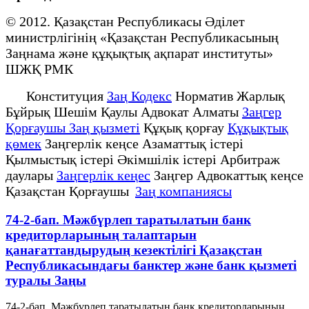
© 2012. Қазақстан Республикасы Әділет
министрлігінің «Қазақстан Республикасының
Заңнама және құқықтық ақпарат институты»
ШЖҚ РМК
Конституция
Заң Кодекс
Норматив Жарлық
Бұйрық Шешім Қаулы Адвокат Алматы
Заңгер
Қорғаушы Заң қызметі
Құқық қорғау
Құқықтық
қөмек
Заңгерлік кеңсе Азаматтық істері
Қылмыстық істері Әкімшілік істері Арбитраж
даулары
Заңгерлік кеңес
Заңгер Адвокаттық кеңсе
Қазақстан Қорғаушы
Заң компаниясы
74-2-бап. Мәжбүрлеп таратылатын банк
кредиторларының талаптарын
қанағаттандырудың кезектілігі Қазақстан
Республикасындағы банктер және банк қызметі
туралы Заңы
74-2-бап. Мәжбүрлеп таратылатын банк кредиторларының