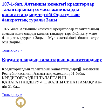
107-1-бап. Алтыншы кезектегі кредиторлар
талаптарының сомасы және оларды
қанағаттандыру тәртібі Оңалту және
банкроттық туралы Заңы
107-1-бап. Алтыншы кезектегі кредиторлар талаптарының
сомасы және оларды қанағаттандыру тәртібіОңалту және
банкроттық туралы Заңы Мүлік жеткіліксіз болған кезде
осы Заңны...
Толық оқу »
Кредиторлардың талаптарын қанағаттандыру
Кредиторлардың талаптарын қанағаттандыру📘 Қазақстан
Республикасының Азаматтық кодексінің 51-бабы:
КРЕДИТОРЛАРДЫҢ ТАЛАПТАРЫН
ҚАНАҒАТТАНДЫРУ🔹 1. ЖАЛПЫ СИПАТТАМАҚР АК-
нің 51-ба...
Толық оқу »