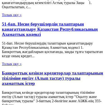
қанағаттандырудың кезектiлiгi Астық туралы Заңы 1.
Оңалтылатын, с...
Толық оқу »
51-бап. Несие берушiлердiң талаптарын
қанағаттандыру Қазақстан Республикасының
Азаматтық кодексi
51-бап. Несие берушiлердiң талаптарын қанағаттандыру
Қазақстан Республикасының Азаматтық кодексi 1.
Банкроттық жағдайларын қоспағанда, заңды тұлға таратылған
кезде оның кредит...
Толық оқу »
Банкроттық кезінде кредиторлар талаптарының
тізіліміне енгізу (Алып тастау) туралы
азаматтық істер
Банкроттық кезінде кредиторлар талаптарының тізіліміне
енгізу (Алып тастау) туралы азаматтық істер "Оңалту және
банкроттық туралы" 3-баптың 2-бөлігіне және АІЖК-нің 355-