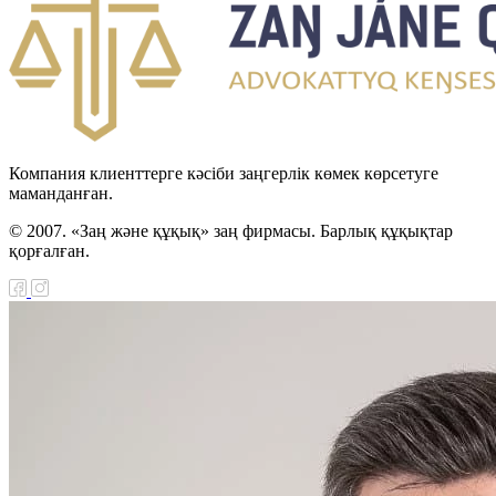
Компания клиенттерге кәсіби заңгерлік көмек көрсетуге
маманданған.
© 2007. «Заң және құқық» заң фирмасы. Барлық құқықтар
қорғалған.