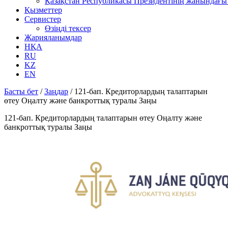
Қазақстан Республикасы Президентінің жанындағы 
Қызметтер
Сервистер
Өзіңді тексер
Жарияланымдар
НҚА
RU
KZ
EN
Басты бет
/
Заңдар
/
121-бап. Кредиторлардың талаптарын
өтеу Оңалту және банкроттық туралы Заңы
121-бап. Кредиторлардың талаптарын өтеу Оңалту және
банкроттық туралы Заңы