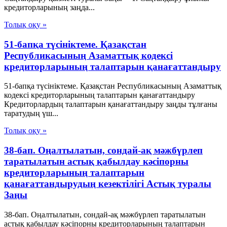
кредиторларының заңда...
Толық оқу »
51-бапқа түсініктеме. Қазақстан
Республикасының Азаматтық кодексі
кредиторларының талаптарын қанағаттандыру
51-бапқа түсініктеме. Қазақстан Республикасының Азаматтық
кодексі кредиторларының талаптарын қанағаттандыру
Кредиторлардың талаптарын қанағаттандыру заңды тұлғаны
таратудың үш...
Толық оқу »
38-бап. Оңалтылатын, сондай-ақ мәжбүрлеп
таратылатын астық қабылдау кәсiпорны
кредиторларының талаптарын
қанағаттандырудың кезектiлiгi Астық туралы
Заңы
38-бап. Оңалтылатын, сондай-ақ мәжбүрлеп таратылатын
астық қабылдау кәсiпорны кредиторларының талаптарын