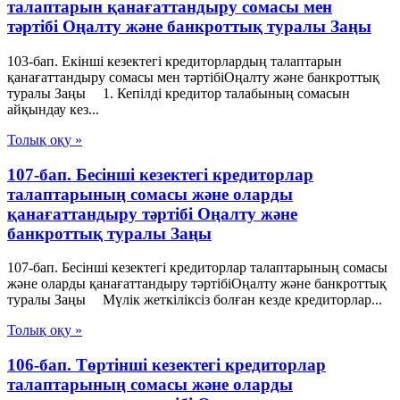
талаптарын қанағаттандыру сомасы мен
тәртібі Оңалту және банкроттық туралы Заңы
103-бап. Екінші кезектегі кредиторлардың талаптарын
қанағаттандыру сомасы мен тәртібіОңалту және банкроттық
туралы Заңы 1. Кепілді кредитор талабының сомасын
айқындау кез...
Толық оқу »
107-бап. Бесінші кезектегі кредиторлар
талаптарының сомасы және оларды
қанағаттандыру тәртібі Оңалту және
банкроттық туралы Заңы
107-бап. Бесінші кезектегі кредиторлар талаптарының сомасы
және оларды қанағаттандыру тәртібіОңалту және банкроттық
туралы Заңы Мүлік жеткіліксіз болған кезде кредиторлар...
Толық оқу »
106-бап. Төртінші кезектегі кредиторлар
талаптарының сомасы және оларды