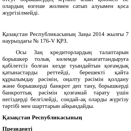
олардың өзгеше жолмен сатып алуымен қоса
жүргізілмейді.
Қазақстан Республикасының Заңы 2014 жылғы 7
наурыздағы № 176-V ҚРЗ.
Осы Заң кредиторлардың талаптарын
борышкер толық көлемде қанағаттандыруға
қабілетсіз болған кезде туындайтын қоғамдық
қатынастарды реттейді, берешекті қайта
құрылымдау рәсімін, оңалту рәсімін қолдану
және борышкерді банкрот деп тану, борышкерді
банкроттық рәсімін қозғамай тарату үшін
негіздерді белгілейді, сондай-ақ оларды жүргізу
тәртібі мен шарттарын айқындайды.
Қазақстан Республикасының
Президенті