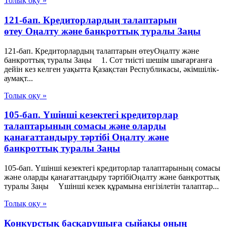
Толық оқу »
121-бап. Кредиторлардың талаптарын
өтеу Оңалту және банкроттық туралы Заңы
121-бап. Кредиторлардың талаптарын өтеуОңалту және
банкроттық туралы Заңы 1. Сот тиiстi шешiм шығарғанға
дейiн кез келген уақытта Қазақстан Республикасы, әкiмшiлiк-
аумақт...
Толық оқу »
105-бап. Үшінші кезектегі кредиторлар
талаптарының сомасы және оларды
қанағаттандыру тәртібі Оңалту және
банкроттық туралы Заңы
105-бап. Үшінші кезектегі кредиторлар талаптарының сомасы
және оларды қанағаттандыру тәртібіОңалту және банкроттық
туралы Заңы Үшінші кезек құрамына енгізілетін талаптар...
Толық оқу »
Конкурстық басқарушыға сыйақы оның