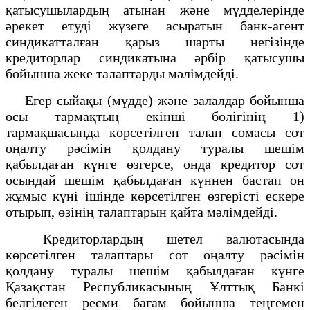
қатысушылардың атынан және мүдделерінде
әрекет етуді жүзеге асыратын банк-агент
синдикатталған қарыз шарты негізінде
кредиторлар синдикатына әрбір қатысушы
бойынша жеке талаптарды мәлімдейді.
Егер сыйақы (мүдде) және залалдар бойынша
осы тармақтың екінші бөлігінің 1)
тармақшасында көрсетілген талап сомасы сот
оңалту рәсімін қолдану туралы шешім
қабылдаған күнге өзгерсе, онда кредитор сот
осындай шешім қабылдаған күннен бастап он
жұмыс күні ішінде көрсетілген өзгерісті ескере
отырып, өзінің талаптарын қайта мәлімдейді.
Кредиторлардың шетел валютасында
көрсетілген талаптары сот оңалту рәсімін
қолдану туралы шешім қабылдаған күнге
Қазақстан Республикасының Ұлттық Банкі
белгілеген ресми бағам бойынша теңгемен