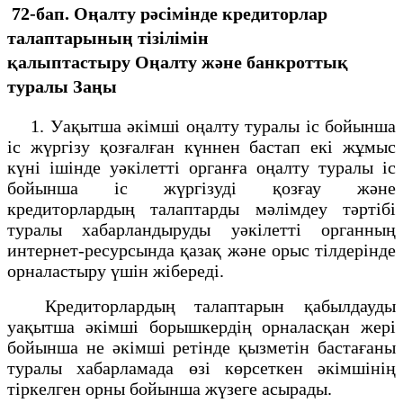
72-бап. Оңалту рәсімінде кредиторлар
талаптарының тізілімін
қалыптастыру
Оңалту және банкроттық
туралы Заңы
1. Уақытша әкімші оңалту туралы іс бойынша
іс жүргізу қозғалған күннен бастап екі жұмыс
күні ішінде уәкілетті органға оңалту туралы іс
бойынша іс жүргізуді қозғау және
кредиторлардың талаптарды мәлімдеу тәртібі
туралы хабарландыруды уәкілетті органның
интернет-ресурсында қазақ және орыс тілдерінде
орналастыру үшін жібереді.
Кредиторлардың талаптарын қабылдауды
уақытша әкімші борышкердің орналасқан жері
бойынша не әкімші ретінде қызметін бастағаны
туралы хабарламада өзі көрсеткен әкімшінің
тіркелген орны бойынша жүзеге асырады.