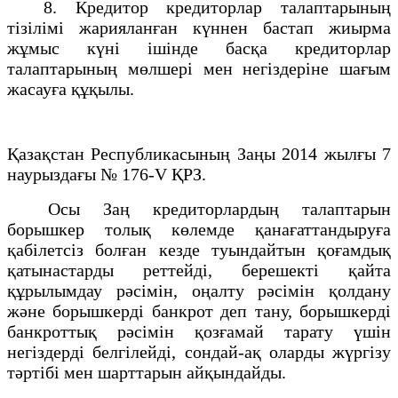
8. Кредитор кредиторлар талаптарының
тізілімі жарияланған күннен бастап жиырма
жұмыс күні ішінде басқа кредиторлар
талаптарының мөлшері мен негіздеріне шағым
жасауға құқылы.
Қазақстан Республикасының Заңы 2014 жылғы 7
наурыздағы № 176-V ҚРЗ.
Осы Заң кредиторлардың талаптарын
борышкер толық көлемде қанағаттандыруға
қабілетсіз болған кезде туындайтын қоғамдық
қатынастарды реттейді, берешекті қайта
құрылымдау рәсімін, оңалту рәсімін қолдану
және борышкерді банкрот деп тану, борышкерді
банкроттық рәсімін қозғамай тарату үшін
негіздерді белгілейді, сондай-ақ оларды жүргізу
тәртібі мен шарттарын айқындайды.