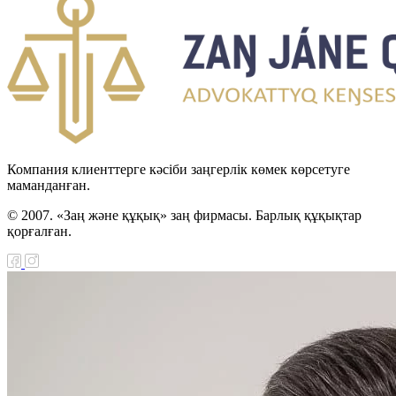
Компания клиенттерге кәсіби заңгерлік көмек көрсетуге
маманданған.
© 2007. «Заң және құқық» заң фирмасы. Барлық құқықтар
қорғалған.