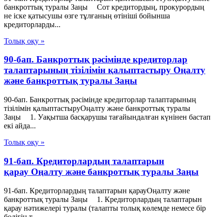
банкроттық туралы Заңы Сот кредитордың, прокурордың
не iске қатысушы өзге тұлғаның өтiнiшi бойынша
кредиторларды...
Толық оқу »
90-бап. Банкроттық рәсімінде кредиторлар
талаптарының тізілімін қалыптастыру Оңалту
және банкроттық туралы Заңы
90-бап. Банкроттық рәсімінде кредиторлар талаптарының
тізілімін қалыптастыруОңалту және банкроттық туралы
Заңы 1. Уақытша басқарушы тағайындалған күнінен бастап
екі айда...
Толық оқу »
91-бап. Кредиторлардың талаптарын
қарау Оңалту және банкроттық туралы Заңы
91-бап. Кредиторлардың талаптарын қарауОңалту және
банкроттық туралы Заңы 1. Кредиторлардың талаптарын
қарау нәтижелері туралы (талапты толық көлемде немесе бір
бөлігін т...