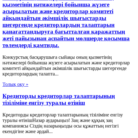
қызметінің нәтижелері бойынша жүзеге
асырылатын және кредиторлар комитеті
айқындайтын әкімшілік шығыстарды
шегергенде кредиторлардың талаптарын
қанағаттандыруға бағытталған қаражаттың
жеті пайызынан аспайтын мөлшерде қосымша
төлемдерді қамтиды.
Конкурстық басқарушыға сыйақы оның қызметінің
нәтижелері бойынша жүзеге асырылатын және кредиторлар
комитеті айқындайтын әкімшілік шығыстарды шегергенде
кредиторлардың талапта...
Толық оқу »
Кредиторды кредиторлар талаптарының
тізіліміне енгізу туралы өтініш
Кредиторды кредиторлар талаптарының тізіліміне енгізу
туралы өтінішНазар аударыңыз! Заң және құқық заң
компаниясы Сіздің назарыңызды осы құжаттың негізгі
екендігіне және әрдай...