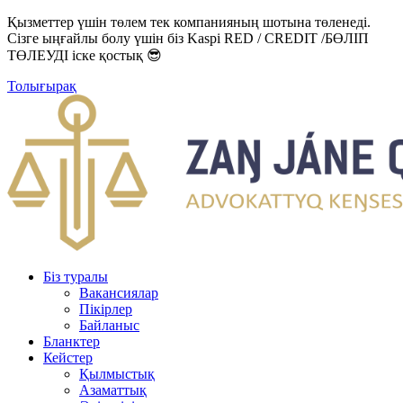
Қызметтер үшін төлем тек компанияның шотына төленеді.
Сізге ыңғайлы болу үшін біз Kaspi RED / CREDIT /БӨЛІП
ТӨЛЕУДІ іске қостық 😎
Толығырақ
Біз туралы
Вакансиялар
Пікірлер
Байланыс
Бланктер
Кейстер
Қылмыстық
Азаматтық