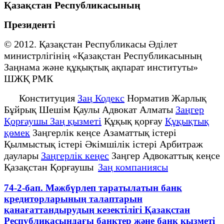
Қазақстан Республикасының
Президенті
© 2012. Қазақстан Республикасы Әділет
министрлігінің «Қазақстан Республикасының
Заңнама және құқықтық ақпарат институты»
ШЖҚ РМК
Конституция
Заң Кодекс
Норматив Жарлық
Бұйрық Шешім Қаулы Адвокат Алматы
Заңгер
Қорғаушы Заң қызметі
Құқық қорғау
Құқықтық
қөмек
Заңгерлік кеңсе Азаматтық істері
Қылмыстық істері Әкімшілік істері Арбитраж
даулары
Заңгерлік кеңес
Заңгер Адвокаттық кеңсе
Қазақстан Қорғаушы
Заң компаниясы
74-2-бап. Мәжбүрлеп таратылатын банк
кредиторларының талаптарын
қанағаттандырудың кезектілігі Қазақстан
Республикасындағы банктер және банк қызметі