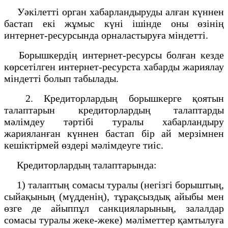
Уәкілетті орган хабарландыруды алған күннен
бастап екі жұмыс күні ішінде оны өзінің
интернет-ресурсында орналастыруға міндетті.
Борышкердің интернет-ресурсы болған кезде
көрсетілген интернет-ресурста хабарды жариялау
міндетті болып табылады.
2. Кредиторлардың борышкерге қоятын
талаптарын кредиторлардың талаптарды
мәлімдеу тәртібі туралы хабарландыру
жарияланған күннен бастап бір ай мерзімнен
кешіктірмей өздері мәлімдеуге тиіс.
Кредиторлардың талаптарында:
1) талаптың сомасы туралы (негізгі борыштың,
сыйақының (мүдденің), тұрақсыздық айыбы мен
өзге де айыппұл санкцияларының, залалдар
сомасы туралы жеке-жеке) мәліметтер қамтылуға