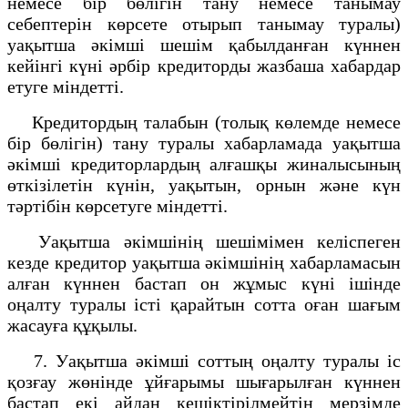
немесе бір бөлігін тану немесе танымау
себептерін көрсете отырып танымау туралы)
уақытша әкімші шешім қабылданған күннен
кейінгі күні әрбір кредиторды жазбаша хабардар
етуге міндетті.
Кредитордың талабын (толық көлемде немесе
бір бөлігін) тану туралы хабарламада уақытша
әкімші кредиторлардың алғашқы жиналысының
өткізілетін күнін, уақытын, орнын және күн
тәртібін көрсетуге міндетті.
Уақытша әкімшінің шешімімен келіспеген
кезде кредитор уақытша әкімшінің хабарламасын
алған күннен бастап он жұмыс күні ішінде
оңалту туралы істі қарайтын сотта оған шағым
жасауға құқылы.
7. Уақытша әкімші соттың оңалту туралы іс
қозғау жөнінде ұйғарымы шығарылған күннен
бастап екі айдан кешіктірілмейтін мерзімде