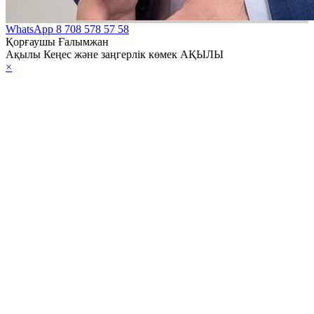
WhatsApp
8 708 578 57 58
Қорғаушы Ғалымжан
Ақылы Кеңес және заңгерлік көмек АҚЫЛЫ
×