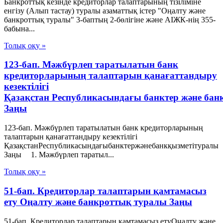
Банкроттық кезінде кредиторлар талаптарының тізіліміне
енгізу (Алып тастау) туралы азаматтық істер "Оңалту және
банкроттық туралы" 3-баптың 2-бөлігіне және АІЖК-нің 355-
бабына...
Толық оқу »
123-бап. Мәжбүрлеп таратылатын банк
кредиторларының талаптарын қанағаттандыру
кезектілігі
Қазақстан Республикасындағы банктер және бан
Заңы
123-бап. Мәжбүрлеп таратылатын банк кредиторларының
талаптарын қанағаттандыру кезектілігі
ҚазақстанРеспубликасындағыбанктержәнебанкқызметітуралы
Заңы 1. Мәжбүрлеп таратыл...
Толық оқу »
51-бап. Кредиторлар талаптарын қамтамасыз
ету Оңалту және банкроттық туралы Заңы
51-бап. Кредиторлар талаптарын қамтамасыз етуОңалту және