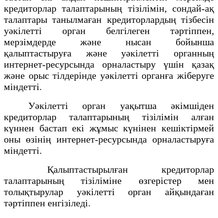
кредиторлар талаптарының тізілімін, сондай-ақ
талаптары танылмаған кредиторлардың тізбесін
уәкілетті орган белгілеген тәртіппен,
мерзімдерде және нысан бойынша
қалыптастыруға және уәкілетті органның
интернет-ресурсында орналастыру үшін қазақ
және орыс тілдерінде уәкілетті органға жіберуге
міндетті.
Уәкілетті орган уақытша әкімшіден
кредиторлар талаптарының тізілімін алған
күннен бастап екі жұмыс күнінен кешіктірмей
оны өзінің интернет-ресурсында орналастыруға
міндетті.
Қалыптастырылған кредиторлар
талаптарының тізіліміне өзгерістер мен
толықтырулар уәкілетті орган айқындаған
тәртіппен енгізіледі.