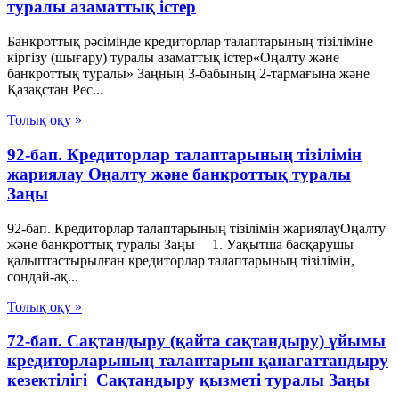
туралы азаматтық істер
Банкроттық рәсімінде кредиторлар талаптарының тізіліміне
кіргізу (шығару) туралы азаматтық істер«Оңалту және
банкроттық туралы» Заңның 3-бабының 2-тармағына және
Қазақстан Рес...
Толық оқу »
92-бап. Кредиторлар талаптарының тізілімін
жариялау Оңалту және банкроттық туралы
Заңы
92-бап. Кредиторлар талаптарының тізілімін жариялауОңалту
және банкроттық туралы Заңы 1. Уақытша басқарушы
қалыптастырылған кредиторлар талаптарының тізілімін,
сондай-ақ...
Толық оқу »
72-бап. Сақтандыру (қайта сақтандыру) ұйымы
кредиторларының талаптарын қанағаттандыру
кезектiлiгi Сақтандыру қызметі туралы Заңы