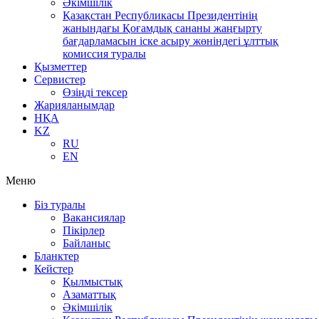
Әкімшілік
Қазақстан Республикасы Президентінің
жанындағы Қоғамдық сананы жаңғырту
бағдарламасын іске асыру жөніндегі ұлттық
комиссия туралы
Қызметтер
Сервистер
Өзіңді тексер
Жарияланымдар
НҚА
KZ
RU
EN
Меню
Біз туралы
Вакансиялар
Пікірлер
Байланыс
Бланктер
Кейстер
Қылмыстық
Азаматтық
Әкімшілік