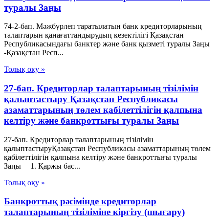
туралы Заңы
74-2-бап. Мәжбүрлеп таратылатын банк кредиторларының
талаптарын қанағаттандырудың кезектілігі Қазақстан
Республикасындағы банктер және банк қызметі туралы Заңы
-Қазақстан Респ...
Толық оқу »
27-бап. Кредиторлар талаптарының тізілімін
қалыптастыру Қазақстан Республикасы
азаматтарының төлем қабілеттілігін қалпына
келтіру және банкроттығы туралы Заңы
27-бап. Кредиторлар талаптарының тізілімін
қалыптастыруҚазақстан Республикасы азаматтарының төлем
қабілеттілігін қалпына келтіру және банкроттығы туралы
Заңы 1. Қаржы бас...
Толық оқу »
Банкроттық рәсімінде кредиторлар
талаптарының тізіліміне кіргізу (шығару)