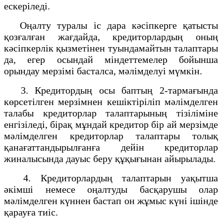
ескеріледі.
Оңалту туралы іс дара кәсіпкерге қатысты
қозғалған жағдайда, кредиторлардың оның
кәсіпкерлік қызметінен туындамайтын талаптары
да, егер осындай міндеттемелер бойынша
орындау мерзімі басталса, мәлімделуі мүмкін.
3. Кредитордың осы баптың 2-тармағында
көрсетілген мерзімнен кешіктіріліп мәлімделген
талабы кредиторлар талаптарының тізіліміне
енгізіледі, бірақ мұндай кредитор бір ай мерзімде
мәлімделген кредиторлар талаптары толық
қанағаттандырылғанға дейін кредиторлар
жиналысында дауыс беру құқығынан айырылады.
4. Кредиторлардың талаптарын уақытша
әкімші немесе оңалтуды басқарушы олар
мәлімделген күннен бастап он жұмыс күні ішінде
қарауға тиіс.