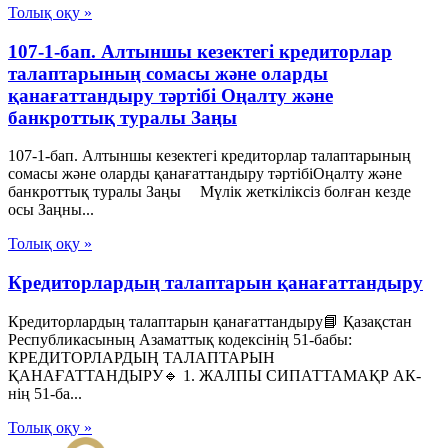
Толық оқу »
107-1-бап. Алтыншы кезектегі кредиторлар
талаптарының сомасы және оларды
қанағаттандыру тәртібі Оңалту және
банкроттық туралы Заңы
107-1-бап. Алтыншы кезектегі кредиторлар талаптарының
сомасы және оларды қанағаттандыру тәртібіОңалту және
банкроттық туралы Заңы Мүлік жеткіліксіз болған кезде
осы Заңны...
Толық оқу »
Кредиторлардың талаптарын қанағаттандыру
Кредиторлардың талаптарын қанағаттандыру📘 Қазақстан
Республикасының Азаматтық кодексінің 51-бабы:
КРЕДИТОРЛАРДЫҢ ТАЛАПТАРЫН
ҚАНАҒАТТАНДЫРУ🔹 1. ЖАЛПЫ СИПАТТАМАҚР АК-
нің 51-ба...
Толық оқу »