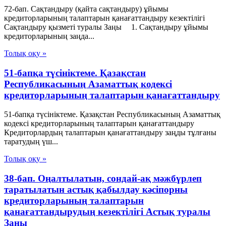
72-бап. Сақтандыру (қайта сақтандыру) ұйымы
кредиторларының талаптарын қанағаттандыру кезектiлiгi
Сақтандыру қызметі туралы Заңы 1. Сақтандыру ұйымы
кредиторларының заңда...
Толық оқу »
51-бапқа түсініктеме. Қазақстан
Республикасының Азаматтық кодексі
кредиторларының талаптарын қанағаттандыру
51-бапқа түсініктеме. Қазақстан Республикасының Азаматтық
кодексі кредиторларының талаптарын қанағаттандыру
Кредиторлардың талаптарын қанағаттандыру заңды тұлғаны
таратудың үш...
Толық оқу »
38-бап. Оңалтылатын, сондай-ақ мәжбүрлеп
таратылатын астық қабылдау кәсiпорны
кредиторларының талаптарын
қанағаттандырудың кезектiлiгi Астық туралы
Заңы