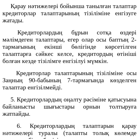
Қарау нәтижелері бойынша танылған талаптар
кредиторлар талаптарының тізіліміне енгізуге
жатады.
Кредиторлардың бұрын сотқа өздері
мәлiмдеген талаптары, егер олар осы баптың 2-
тармағының екінші бөлігінде көрсетілген
талаптарға сәйкес келсе, кредитордың өтініші
болған кезде тiзiлiмге енгiзiлуi мүмкiн.
Кредиторлар талаптарының тізіліміне осы
Заңның 90-бабының 7-тармағында көзделген
талаптар енгізілмейді.
5. Кредиторлардың оңалту рәсiміне қатысуына
байланысты шығыстары орнын толтыруға
жатпайды.
6. Кредиторлардың талаптарын қарау
нәтижелері туралы (талапты толық көлемде