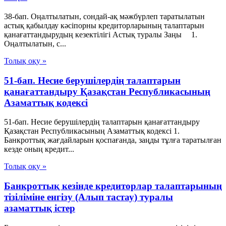
38-бап. Оңалтылатын, сондай-ақ мәжбүрлеп таратылатын
астық қабылдау кәсiпорны кредиторларының талаптарын
қанағаттандырудың кезектiлiгi Астық туралы Заңы 1.
Оңалтылатын, с...
Толық оқу »
51-бап. Несие берушiлердiң талаптарын
қанағаттандыру Қазақстан Республикасының
Азаматтық кодексi
51-бап. Несие берушiлердiң талаптарын қанағаттандыру
Қазақстан Республикасының Азаматтық кодексi 1.
Банкроттық жағдайларын қоспағанда, заңды тұлға таратылған
кезде оның кредит...
Толық оқу »
Банкроттық кезінде кредиторлар талаптарының
тізіліміне енгізу (Алып тастау) туралы
азаматтық істер