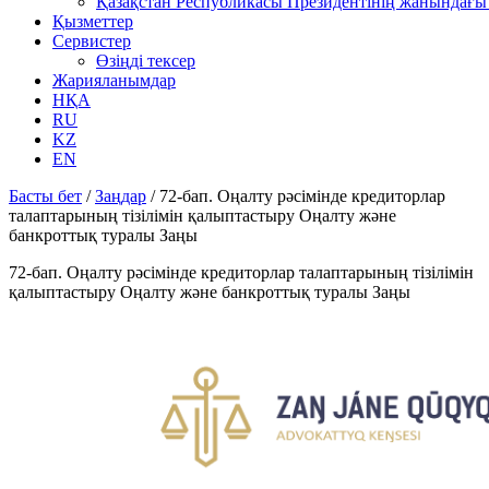
Қазақстан Республикасы Президентінің жанындағы 
Қызметтер
Сервистер
Өзіңді тексер
Жарияланымдар
НҚА
RU
KZ
EN
Басты бет
/
Заңдар
/
72-бап. Оңалту рәсімінде кредиторлар
талаптарының тізілімін қалыптастыру Оңалту және
банкроттық туралы Заңы
72-бап. Оңалту рәсімінде кредиторлар талаптарының тізілімін
қалыптастыру Оңалту және банкроттық туралы Заңы