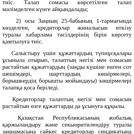
тиіс. Талап сомасы көрсетілген талап
мәлімделген күнге айқындалады;
2) осы Заңның 25-бабының 1-тармағында
көзделген, кредиторлар жиналысын өткізу
туралы хабарлама тәсілдерінің бірін көрсету
қамтылуға тиіс.
Салыстыру үшін құжаттардың түпнұсқалары
ұсыныла отырып, талаптың негізі мен сомасын
растайтын құжаттардың (заңды күшіне енген сот
шешімдері, шарттардың көшірмелері,
борышкердің борышты мойындауы) көшірмелері
талапқа қоса беріледі.
Кредиторлар талаптың негізі мен сомасын
растайтын өзге құжаттарды да ұсынуға құқылы.
Қазақстан Республикасының жобалық
қаржыландыру және секьюритилендіру туралы
заңнамасына сәйкес кредиторлар синдикатына