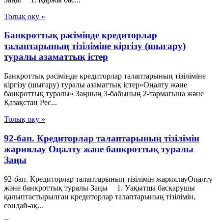
Толық оқу »
Банкроттық рәсімінде кредиторлар
талаптарының тізіліміне кіргізу (шығару)
туралы азаматтық істер
Банкроттық рәсімінде кредиторлар талаптарының тізіліміне
кіргізу (шығару) туралы азаматтық істер«Оңалту және
банкроттық туралы» Заңның 3-бабының 2-тармағына және
Қазақстан Рес...
Толық оқу »
92-бап. Кредиторлар талаптарының тізілімін
жариялау Оңалту және банкроттық туралы
Заңы
92-бап. Кредиторлар талаптарының тізілімін жариялауОңалту
және банкроттық туралы Заңы 1. Уақытша басқарушы
қалыптастырылған кредиторлар талаптарының тізілімін,
сондай-ақ...