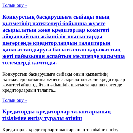
Толық оқу »
Конкурстық басқарушыға сыйақы оның
қызметінің нәтижелері бойынша жүзеге
асырылатын және кредиторлар комитеті
айқындайтын әкімшілік шығыстарды
шегергенде кредиторлардың талаптарын
қанағаттандыруға бағытталған қаражаттың
жеті пайызынан аспайтын мөлшерде қосымша
төлемдерді қамтиды.
Конкурстық басқарушыға сыйақы оның қызметінің
нәтижелері бойынша жүзеге асырылатын және кредиторлар
комитеті айқындайтын әкімшілік шығыстарды шегергенде
кредиторлардың талапта...
Толық оқу »
Кредиторды кредиторлар талаптарының
тізіліміне енгізу туралы өтініш
Кредиторды кредиторлар талаптарының тізіліміне енгізу