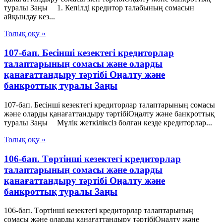
туралы Заңы 1. Кепілді кредитор талабының сомасын
айқындау кез...
Толық оқу »
107-бап. Бесінші кезектегі кредиторлар
талаптарының сомасы және оларды
қанағаттандыру тәртібі Оңалту және
банкроттық туралы Заңы
107-бап. Бесінші кезектегі кредиторлар талаптарының сомасы
және оларды қанағаттандыру тәртібіОңалту және банкроттық
туралы Заңы Мүлік жеткіліксіз болған кезде кредиторлар...
Толық оқу »
106-бап. Төртінші кезектегі кредиторлар
талаптарының сомасы және оларды
қанағаттандыру тәртібі Оңалту және
банкроттық туралы Заңы
106-бап. Төртінші кезектегі кредиторлар талаптарының
сомасы және оларды қанағаттандыру тәртібіОңалту және