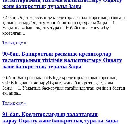
және банкроттық туралы Заңы
72-бап. Оңалту рәсімінде кредиторлар талаптарының тізілімін
қалыптастыруОңалту және банкроттық туралы Заңы 1.
Уақытша әкімші оңалту туралы іс бойынша іс жүргізу
қозғалған...
Толық оқу »
90-бап. Банкроттық рәсімінде кредиторлар
талаптарының тізілімін қалыптастыру Оңалту
және банкроттық туралы Заңы
90-бап. Банкроттық рәсімінде кредиторлар талаптарының
тізілімін қалыптастыруОңалту және банкроттық туралы
Заңы 1. Уақытша басқарушы тағайындалған күнінен бастап
екі айда...
Толық оқу »
91-бап. Кредиторлардың талаптарын
қарау Оңалту және банкроттық туралы Заңы