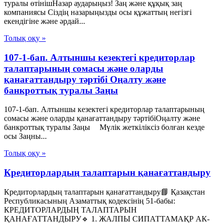
туралы өтінішНазар аударыңыз! Заң және құқық заң
компаниясы Сіздің назарыңызды осы құжаттың негізгі
екендігіне және әрдай...
Толық оқу »
107-1-бап. Алтыншы кезектегі кредиторлар
талаптарының сомасы және оларды
қанағаттандыру тәртібі Оңалту және
банкроттық туралы Заңы
107-1-бап. Алтыншы кезектегі кредиторлар талаптарының
сомасы және оларды қанағаттандыру тәртібіОңалту және
банкроттық туралы Заңы Мүлік жеткіліксіз болған кезде
осы Заңны...
Толық оқу »
Кредиторлардың талаптарын қанағаттандыру
Кредиторлардың талаптарын қанағаттандыру📘 Қазақстан
Республикасының Азаматтық кодексінің 51-бабы:
КРЕДИТОРЛАРДЫҢ ТАЛАПТАРЫН
ҚАНАҒАТТАНДЫРУ🔹 1. ЖАЛПЫ СИПАТТАМАҚР АК-