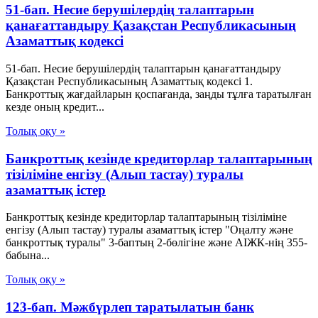
51-бап. Несие берушiлердiң талаптарын
қанағаттандыру Қазақстан Республикасының
Азаматтық кодексi
51-бап. Несие берушiлердiң талаптарын қанағаттандыру
Қазақстан Республикасының Азаматтық кодексi 1.
Банкроттық жағдайларын қоспағанда, заңды тұлға таратылған
кезде оның кредит...
Толық оқу »
Банкроттық кезінде кредиторлар талаптарының
тізіліміне енгізу (Алып тастау) туралы
азаматтық істер
Банкроттық кезінде кредиторлар талаптарының тізіліміне
енгізу (Алып тастау) туралы азаматтық істер "Оңалту және
банкроттық туралы" 3-баптың 2-бөлігіне және АІЖК-нің 355-
бабына...
Толық оқу »
123-бап. Мәжбүрлеп таратылатын банк