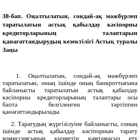
38-бап. Оңалтылатын, сондай-ақ мәжбүрлеп
таратылатын астық қабылдау кәсiпорны
кредиторларының талаптарын
қанағаттандырудың кезектiлiгi
Астық туралы
Заңы
1. Оңалтылатын, сондай-ақ мәжбүрлеп
таратылатын, оның iшiнде оның банкроттығына
байланысты таратылатын астық қабылдау
кәсiпорны кредиторларының талаптары осы
бапта белгiленген тәртiппен
қанағаттандырылады.
2. Таратудың жүргiзiлуiне байланысты, соның
iшiнде астық қабылдау кәсiпорнын тарату
комиссиясының қызметiн қамтамасыз ету