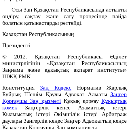
Осы Заң Қазақстан Республикасында астықты
өндiру, сақтау және сату процесiнде пайда
болатын қатынастарды реттейдi.
Қазақстан Республикасының
Президенті
© 2012. Қазақстан Республикасы Әділет
министрлігінің «Қазақстан Республикасының
Заңнама және құқықтық ақпарат институты»
ШЖҚ РМК
Конституция
Заң Кодекс
Норматив Жарлық
Бұйрық Шешім Қаулы Адвокат Алматы
Заңгер
Қорғаушы Заң қызметі
Құқық қорғау
Құқықтық
қөмек
Заңгерлік кеңсе Азаматтық істері
Қылмыстық істері Әкімшілік істері Арбитраж
даулары Заңгерлік кеңес Заңгер Адвокаттық кеңсе
Қазақстан Қорғаушы Заң компаниясы