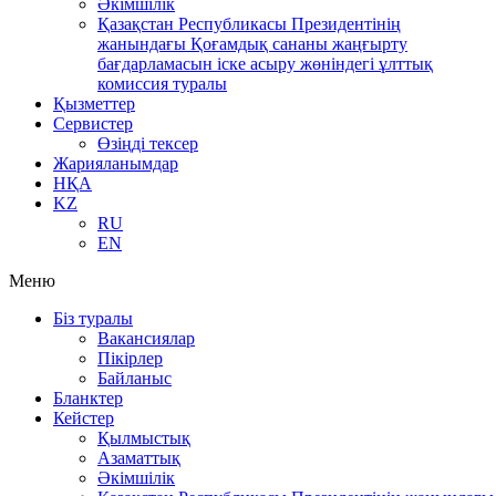
Әкімшілік
Қазақстан Республикасы Президентінің
жанындағы Қоғамдық сананы жаңғырту
бағдарламасын іске асыру жөніндегі ұлттық
комиссия туралы
Қызметтер
Сервистер
Өзіңді тексер
Жарияланымдар
НҚА
KZ
RU
EN
Меню
Біз туралы
Вакансиялар
Пікірлер
Байланыс
Бланктер
Кейстер
Қылмыстық
Азаматтық
Әкімшілік