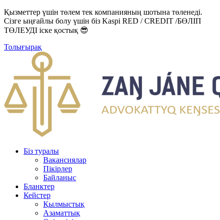
Қызметтер үшін төлем тек компанияның шотына төленеді.
Сізге ыңғайлы болу үшін біз Kaspi RED / CREDIT /БӨЛІП
ТӨЛЕУДІ іске қостық 😎
Толығырақ
Біз туралы
Вакансиялар
Пікірлер
Байланыс
Бланктер
Кейстер
Қылмыстық
Азаматтық