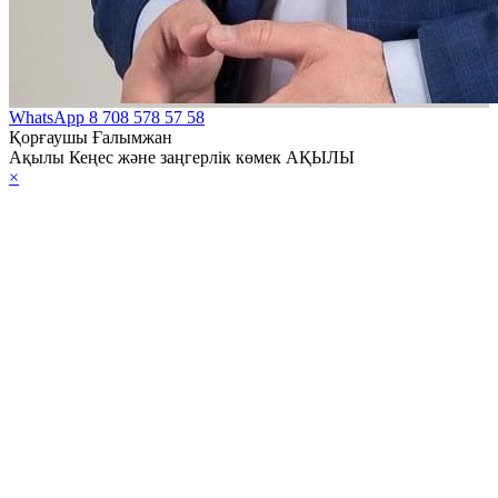
WhatsApp
8 708 578 57 58
Қорғаушы Ғалымжан
Ақылы Кеңес және заңгерлік көмек АҚЫЛЫ
×