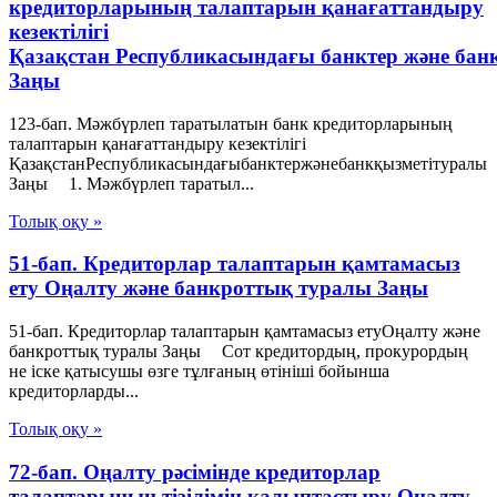
кредиторларының талаптарын қанағаттандыру
кезектілігі
Қазақстан Республикасындағы банктер және бан
Заңы
123-бап. Мәжбүрлеп таратылатын банк кредиторларының
талаптарын қанағаттандыру кезектілігі
ҚазақстанРеспубликасындағыбанктержәнебанкқызметітуралы
Заңы 1. Мәжбүрлеп таратыл...
Толық оқу »
51-бап. Кредиторлар талаптарын қамтамасыз
ету Оңалту және банкроттық туралы Заңы
51-бап. Кредиторлар талаптарын қамтамасыз етуОңалту және
банкроттық туралы Заңы Сот кредитордың, прокурордың
не iске қатысушы өзге тұлғаның өтiнiшi бойынша
кредиторларды...
Толық оқу »
72-бап. Оңалту рәсімінде кредиторлар
талаптарының тізілімін қалыптастыру Оңалту