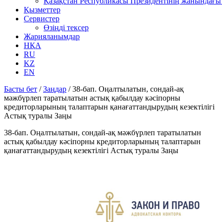
Қазақстан Республикасы Президентінің жанындағы 
Қызметтер
Сервистер
Өзіңді тексер
Жарияланымдар
НҚА
RU
KZ
EN
Басты бет
/
Заңдар
/
38-бап. Оңалтылатын, сондай-ақ
мәжбүрлеп таратылатын астық қабылдау кәсiпорны
кредиторларының талаптарын қанағаттандырудың кезектiлiгi
Астық туралы Заңы
38-бап. Оңалтылатын, сондай-ақ мәжбүрлеп таратылатын
астық қабылдау кәсiпорны кредиторларының талаптарын
қанағаттандырудың кезектiлiгi Астық туралы Заңы