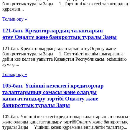
банкроттық туралы Заңы 1. Төртінші кезектегі талаптардың
құрамын...
Толық оқу »
121-бап. Кредиторлардың талаптарын
өтеу Оңалту және банкроттық туралы Заңы
121-бап. Кредиторлардың талаптарын өтеуОңалту және
банкроттық туралы Заңы 1. Сот тиiстi шешiм шығарғанға
дейiн кез келген уақытта Қазақстан Республикасы, әкiмшiлiк-
аумақт...
Толық оқу »
105-бап. Үшінші кезектегі кредиторлар
талаптарының сомасы және оларды
қанағаттандыру тәртібі Оңалту және
банкроттық туралы Заңы
105-бап. Үшінші кезектегі кредиторлар талаптарының сомасы
және оларды қанағаттандыру тәртібіОңалту және банкроттық
туралы Заңы Үшінші кезек құрамына енгізілетін талаптар...