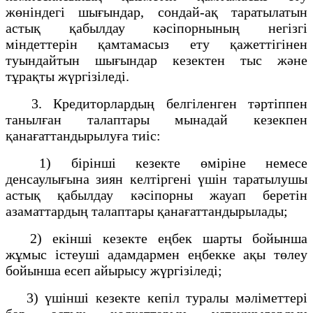
жөнiндегi шығындар, сондай-ақ таратылатын
астық қабылдау кәсiпорнының негiзгi
мiндеттерiн қамтамасыз ету қажеттiгiнен
туындайтын шығындар кезектен тыс және
тұрақты жүргiзiледi.
3. Кредиторлардың белгiленген тәртiппен
танылған талаптары мынадай кезекпен
қанағаттандырылуға тиiс:
1) бiрiншi кезекте өмiрiне немесе
денсаулығына зиян келтiргенi үшiн таратылушы
астық қабылдау кәсiпорны жауап беретiн
азаматтардың талаптары қанағаттандырылады;
2) екiншi кезекте еңбек шарты бойынша
жұмыс iстеушi адамдармен еңбекке ақы төлеу
бойынша есеп айырысу жүргiзiледi;
3) үшiншi кезекте кепiл туралы мәлiметтерi