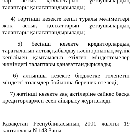
бар астық қолхаттарын ұстаушылардың
талаптары қанағаттандырылады;
4) төртiншi кезекте кепiл туралы мәлiметтерi
жоқ астық қолхаттарын ұстаушылардың
талаптары қанағаттандырылады;
5) бесiншi кезекте кредиторлардың
таратылатын астық қабылдау кәсiпорнының мүлiк
кепiлiмен қамтамасыз етiлген мiндеттемелер
жөнiндегi талаптары қанағаттандырылады;
6) алтыншы кезекте бюджетке төленетiн
мiндеттi төлемдер бойынша берешек өтеледi;
7) жетiншi кезекте заң актiлерiне сәйкес басқа
кредиторлармен есеп айырысу жүргiзiледi.
Қазақстан Республикасының 2001 жылғы 19
қаңтардағы N 143 Заңы.