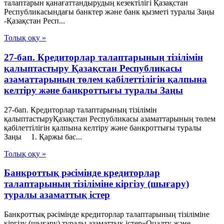
талаптарын қанағаттандырудың кезектілігі Қазақстан
Республикасындағы банктер және банк қызметі туралы Заңы
-Қазақстан Респ...
Толық оқу »
27-бап. Кредиторлар талаптарының тізілімін
қалыптастыру Қазақстан Республикасы
азаматтарының төлем қабілеттілігін қалпына
келтіру және банкроттығы туралы Заңы
27-бап. Кредиторлар талаптарының тізілімін
қалыптастыруҚазақстан Республикасы азаматтарының төлем
қабілеттілігін қалпына келтіру және банкроттығы туралы
Заңы 1. Қаржы бас...
Толық оқу »
Банкроттық рәсімінде кредиторлар
талаптарының тізіліміне кіргізу (шығару)
туралы азаматтық істер
Банкроттық рәсімінде кредиторлар талаптарының тізіліміне
кіргізу (шығару) туралы азаматтық істер«Оңалту және