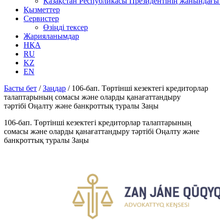
Қазақстан Республикасы Президентінің жанындағы 
Қызметтер
Сервистер
Өзіңді тексер
Жарияланымдар
НҚА
RU
KZ
EN
Басты бет
/
Заңдар
/
106-бап. Төртінші кезектегі кредиторлар
талаптарының сомасы және оларды қанағаттандыру
тәртібі Оңалту және банкроттық туралы Заңы
106-бап. Төртінші кезектегі кредиторлар талаптарының
сомасы және оларды қанағаттандыру тәртібі Оңалту және
банкроттық туралы Заңы