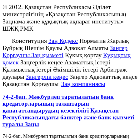
© 2012. Қазақстан Республикасы Әділет
министрлігінің «Қазақстан Республикасының
Заңнама және құқықтық ақпарат институты»
ШЖҚ РМК
Конституция
Заң Кодекс
Норматив Жарлық
Бұйрық Шешім Қаулы Адвокат Алматы
Заңгер
Қорғаушы Заң қызметі
Құқық қорғау
Құқықтық
қөмек
Заңгерлік кеңсе Азаматтық істері
Қылмыстық істері Әкімшілік істері Арбитраж
даулары
Заңгерлік кеңес
Заңгер Адвокаттық кеңсе
Қазақстан Қорғаушы
Заң компаниясы
74-2-бап. Мәжбүрлеп таратылатын банк
кредиторларының талаптарын
қанағаттандырудың кезектілігі Қазақстан
Республикасындағы банктер және банк қызметі
туралы Заңы
74-2-бап. Мәжбүрлеп таратылатын банк кредиторларының