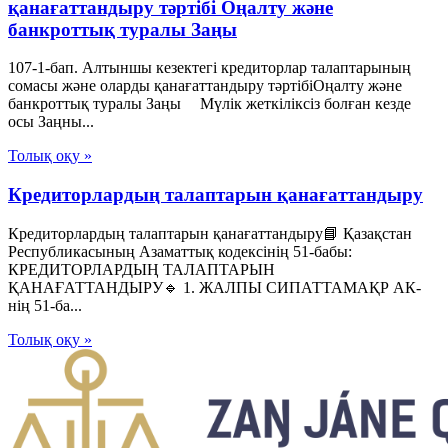
қанағаттандыру тәртібі Оңалту және
банкроттық туралы Заңы
107-1-бап. Алтыншы кезектегі кредиторлар талаптарының
сомасы және оларды қанағаттандыру тәртібіОңалту және
банкроттық туралы Заңы Мүлік жеткіліксіз болған кезде
осы Заңны...
Толық оқу »
Кредиторлардың талаптарын қанағаттандыру
Кредиторлардың талаптарын қанағаттандыру📘 Қазақстан
Республикасының Азаматтық кодексінің 51-бабы:
КРЕДИТОРЛАРДЫҢ ТАЛАПТАРЫН
ҚАНАҒАТТАНДЫРУ🔹 1. ЖАЛПЫ СИПАТТАМАҚР АК-
нің 51-ба...
Толық оқу »