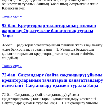
банкроттық туралы» Заңның 3-бабының 2-тармағына және
Қазақстан Рес...
Толық оқу »
92-бап. Кредиторлар талаптарының тізілімін
жариялау Оңалту және банкроттық туралы
Заңы
92-бап. Кредиторлар талаптарының тізілімін жариялауОңалту
және банкроттық туралы Заңы 1. Уақытша басқарушы
қалыптастырылған кредиторлар талаптарының тізілімін,
сондай-ақ...
Толық оқу »
72-бап. Сақтандыру (қайта сақтандыру) ұйымы
кредиторларының талаптарын қанағаттандыру
кезектiлiгi Сақтандыру қызметі туралы Заңы
72-бап. Сақтандыру (қайта сақтандыру) ұйымы
кредиторларының талаптарын қанағаттандыру кезектiлiгi
Сақтандыру қызметі туралы Заңы 1. Сақтандыру ұйымы