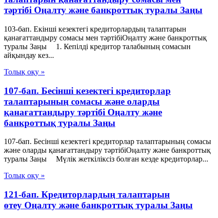
тәртібі Оңалту және банкроттық туралы Заңы
103-бап. Екінші кезектегі кредиторлардың талаптарын
қанағаттандыру сомасы мен тәртібіОңалту және банкроттық
туралы Заңы 1. Кепілді кредитор талабының сомасын
айқындау кез...
Толық оқу »
107-бап. Бесінші кезектегі кредиторлар
талаптарының сомасы және оларды
қанағаттандыру тәртібі Оңалту және
банкроттық туралы Заңы
107-бап. Бесінші кезектегі кредиторлар талаптарының сомасы
және оларды қанағаттандыру тәртібіОңалту және банкроттық
туралы Заңы Мүлік жеткіліксіз болған кезде кредиторлар...
Толық оқу »
121-бап. Кредиторлардың талаптарын
өтеу Оңалту және банкроттық туралы Заңы