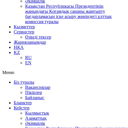
Әкімшілік
Қазақстан Республикасы Президентінің
жанындағы Қоғамдық сананы жаңғырту
бағдарламасын іске асыру жөніндегі ұлттық
комиссия туралы
Қызметтер
Сервистер
Өзіңді тексер
Жарияланымдар
НҚА
KZ
RU
EN
Меню
Біз туралы
Вакансиялар
Пікірлер
Байланыс
Бланктер
Кейстер
Қылмыстық
Азаматтық
Әкімшілік