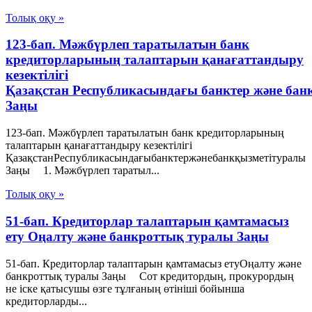
Толық оқу »
123-бап. Мәжбүрлеп таратылатын банк
кредиторларының талаптарын қанағаттандыру
кезектілігі
Қазақстан Республикасындағы банктер және бан
Заңы
123-бап. Мәжбүрлеп таратылатын банк кредиторларының
талаптарын қанағаттандыру кезектілігі
ҚазақстанРеспубликасындағыбанктержәнебанкқызметітуралы
Заңы 1. Мәжбүрлеп таратыл...
Толық оқу »
51-бап. Кредиторлар талаптарын қамтамасыз
ету Оңалту және банкроттық туралы Заңы
51-бап. Кредиторлар талаптарын қамтамасыз етуОңалту және
банкроттық туралы Заңы Сот кредитордың, прокурордың
не iске қатысушы өзге тұлғаның өтiнiшi бойынша
кредиторларды...