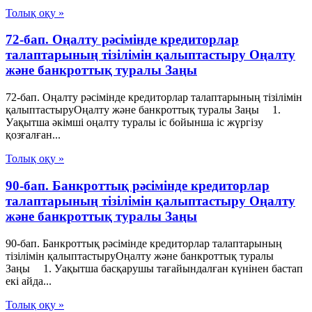
Толық оқу »
72-бап. Оңалту рәсімінде кредиторлар
талаптарының тізілімін қалыптастыру Оңалту
және банкроттық туралы Заңы
72-бап. Оңалту рәсімінде кредиторлар талаптарының тізілімін
қалыптастыруОңалту және банкроттық туралы Заңы 1.
Уақытша әкімші оңалту туралы іс бойынша іс жүргізу
қозғалған...
Толық оқу »
90-бап. Банкроттық рәсімінде кредиторлар
талаптарының тізілімін қалыптастыру Оңалту
және банкроттық туралы Заңы
90-бап. Банкроттық рәсімінде кредиторлар талаптарының
тізілімін қалыптастыруОңалту және банкроттық туралы
Заңы 1. Уақытша басқарушы тағайындалған күнінен бастап
екі айда...
Толық оқу »