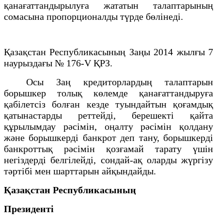
қанағаттандырылуға жататын талаптарының
сомасына пропорционалды түрде бөлінеді.
Қазақстан Республикасының Заңы 2014 жылғы 7
наурыздағы № 176-V ҚРЗ.
Осы Заң кредиторлардың талаптарын
борышкер толық көлемде қанағаттандыруға
қабілетсіз болған кезде туындайтын қоғамдық
қатынастарды реттейді, берешекті қайта
құрылымдау рәсімін, оңалту рәсімін қолдану
және борышкерді банкрот деп тану, борышкерді
банкроттық рәсімін қозғамай тарату үшін
негіздерді белгілейді, сондай-ақ оларды жүргізу
тәртібі мен шарттарын айқындайды.
Қазақстан Республикасының
Президенті