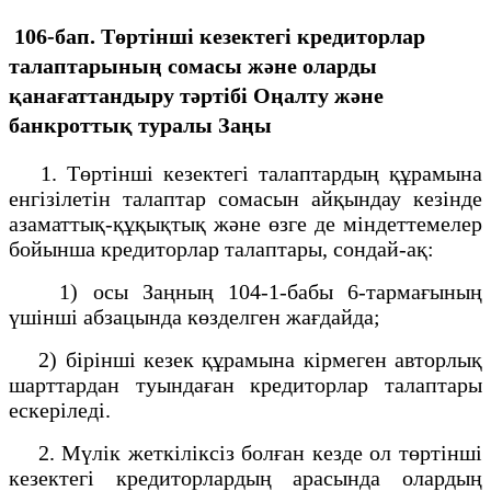
106-бап. Төртінші кезектегі кредиторлар
талаптарының сомасы және оларды
қанағаттандыру тәртібі
Оңалту және
банкроттық туралы Заңы
1. Төртінші кезектегі талаптардың құрамына
енгізілетін талаптар сомасын айқындау кезінде
азаматтық-құқықтық және өзге де міндеттемелер
бойынша кредиторлар талаптары, сондай-ақ:
1) осы Заңның 104-1-бабы 6-тармағының
үшінші абзацында көзделген жағдайда;
2) бірінші кезек құрамына кірмеген авторлық
шарттардан туындаған кредиторлар талаптары
ескеріледі.
2. Мүлік жеткіліксіз болған кезде ол төртінші
кезектегі кредиторлардың арасында олардың