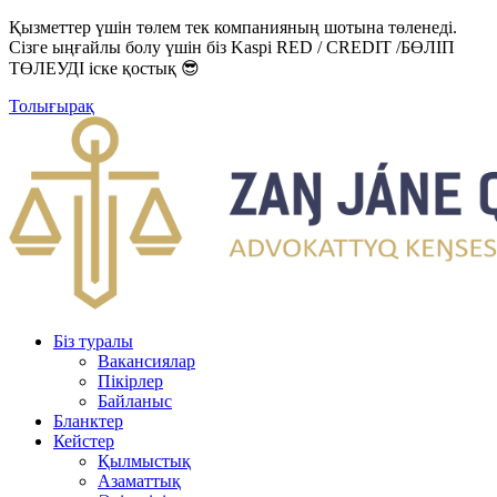
Қызметтер үшін төлем тек компанияның шотына төленеді.
Сізге ыңғайлы болу үшін біз Kaspi RED / CREDIT /БӨЛІП
ТӨЛЕУДІ іске қостық 😎
Толығырақ
Біз туралы
Вакансиялар
Пікірлер
Байланыс
Бланктер
Кейстер
Қылмыстық
Азаматтық