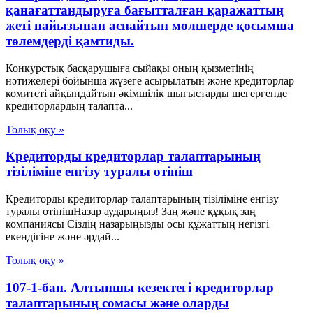
қанағаттандыруға бағытталған қаражаттың
жеті пайызынан аспайтын мөлшерде қосымша
төлемдерді қамтиды.
Конкурстық басқарушыға сыйақы оның қызметінің
нәтижелері бойынша жүзеге асырылатын және кредиторлар
комитеті айқындайтын әкімшілік шығыстарды шегергенде
кредиторлардың талапта...
Толық оқу »
Кредиторды кредиторлар талаптарының
тізіліміне енгізу туралы өтініш
Кредиторды кредиторлар талаптарының тізіліміне енгізу
туралы өтінішНазар аударыңыз! Заң және құқық заң
компаниясы Сіздің назарыңызды осы құжаттың негізгі
екендігіне және әрдай...
Толық оқу »
107-1-бап. Алтыншы кезектегі кредиторлар
талаптарының сомасы және оларды