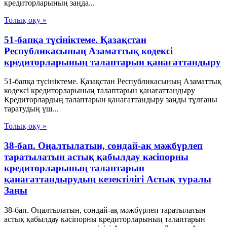
кредиторларының заңда...
Толық оқу »
51-бапқа түсініктеме. Қазақстан
Республикасының Азаматтық кодексі
кредиторларының талаптарын қанағаттандыру
51-бапқа түсініктеме. Қазақстан Республикасының Азаматтық
кодексі кредиторларының талаптарын қанағаттандыру
Кредиторлардың талаптарын қанағаттандыру заңды тұлғаны
таратудың үш...
Толық оқу »
38-бап. Оңалтылатын, сондай-ақ мәжбүрлеп
таратылатын астық қабылдау кәсiпорны
кредиторларының талаптарын
қанағаттандырудың кезектiлiгi Астық туралы
Заңы
38-бап. Оңалтылатын, сондай-ақ мәжбүрлеп таратылатын
астық қабылдау кәсiпорны кредиторларының талаптарын