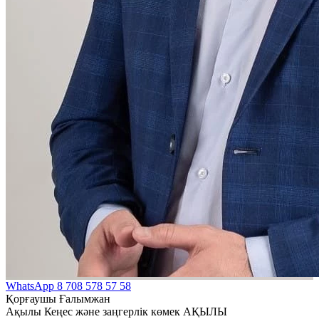
WhatsApp
8 708 578 57 58
Қорғаушы Ғалымжан
Ақылы Кеңес және заңгерлік көмек АҚЫЛЫ