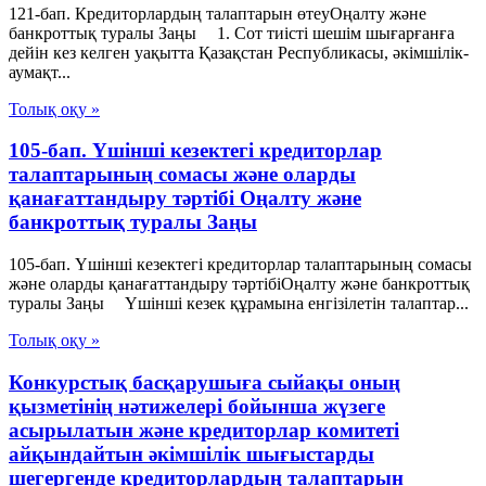
121-бап. Кредиторлардың талаптарын өтеуОңалту және
банкроттық туралы Заңы 1. Сот тиiстi шешiм шығарғанға
дейiн кез келген уақытта Қазақстан Республикасы, әкiмшiлiк-
аумақт...
Толық оқу »
105-бап. Үшінші кезектегі кредиторлар
талаптарының сомасы және оларды
қанағаттандыру тәртібі Оңалту және
банкроттық туралы Заңы
105-бап. Үшінші кезектегі кредиторлар талаптарының сомасы
және оларды қанағаттандыру тәртібіОңалту және банкроттық
туралы Заңы Үшінші кезек құрамына енгізілетін талаптар...
Толық оқу »
Конкурстық басқарушыға сыйақы оның
қызметінің нәтижелері бойынша жүзеге
асырылатын және кредиторлар комитеті
айқындайтын әкімшілік шығыстарды
шегергенде кредиторлардың талаптарын