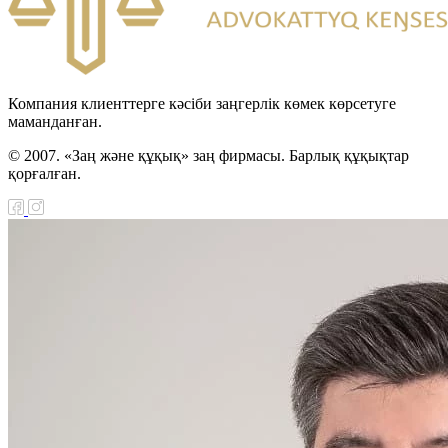
Компания клиенттерге кәсіби заңгерлік көмек көрсетуге
маманданған.
© 2007. «Заң және құқық» заң фирмасы. Барлық құқықтар
қорғалған.