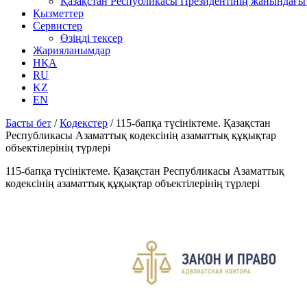
Қазақстан Республикасы Президентінің жанындағы 
Қызметтер
Сервистер
Өзіңді тексер
Жарияланымдар
НҚА
RU
KZ
EN
Басты бет
/
Кодекстер
/
115-бапқа түсініктеме. Қазақстан
Республикасы Азаматтық кодексінің азаматтық құқықтар
объектілерінің түрлері
115-бапқа түсініктеме. Қазақстан Республикасы Азаматтық
кодексінің азаматтық құқықтар объектілерінің түрлері