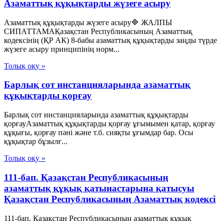
Азаматтық құқықтарды жүзеге асыру
Азаматтық құқықтарды жүзеге асыру🔷 ЖАЛПЫ
СИПАТТАМАҚазақстан Республикасының Азаматтық
кодексінің (ҚР АК) 8-бабы азаматтық құқықтарды заңды түрде
жүзеге асыру принципінің норм...
Толық оқу »
Барлық сот инстанцияларында азаматтық
құқықтарды қорғау
Барлық сот инстанцияларында азаматтық құқықтарды
қорғауАзаматтық құқықтарды қорғау ұғымымен қатар, қорғау
құқығы, қорғау пәні және т.б. сияқты ұғымдар бар. Осы
құқықтар бұзылғ...
Толық оқу »
111-бап. Қазақстан Республикасының
азаматтық құқық қатынастарына қатысуы
Қазақстан Республикасының Азаматтық кодексi
111-бап. Қазақстан Республикасының азаматтық құқық