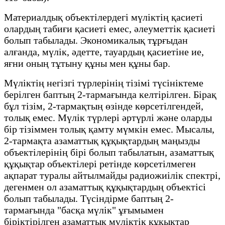
Материалдық объектілердегі мүліктің қасиеті
олардың табиғи қасиеті емес, әлеуметтік қасиеті
болып табылады. Экономикалық тұрғыдан
алғанда, мүлік, әдетте, тауардың қасиетіне ие,
яғни оның тұтыну құны мен құны бар.
Мүліктің негізгі түрлерінің тізімі түсініктеме
берілген баптың 2-тармағында келтірілген. Бірақ
бұл тізім, 2-тармақтың өзінде көрсетілгендей,
толық емес. Мүлік түрлері әртүрлі және оларды
бір тізіммен толық қамту мүмкін емес. Мысалы,
2-тармақта азаматтық құқықтардың маңызды
объектілерінің бірі болып табылатын, азаматтық
құқықтар объектілері ретінде көрсетілмеген
ақпарат туралы айтылмайды радиожиілік спектрі,
дегенмен ол азаматтық құқықтардың объектісі
болып табылады. Түсіндірме баптың 2-
тармағында "басқа мүлік" ұғымымен
біріктірілген азаматтық мүліктік құқықтар