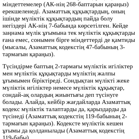
міндеттемелер (АК-нің 268-баптарын қараңыз)
ерекшеленеді. Азаматтық құқықтардың, оның
ішінде мүліктік құқықтардың пайда болу
негіздері АК-нің 7-бабында көрсетілген. Кейде
заңнама мүлік ұғымына тек мүліктік құқықтарды
ғана емес, сонымен бірге міндеттерді де қамтиды
(мысалы, Азаматтық кодекстің 47-бабының 3-
тармағын қараңыз).
Түсіндірме баптың 2-тармағы мүліктік игіліктер
мен мүліктік құқықтарды мүліктің жалпы
ұғымымен біріктіреді. Сондықтан мүлікті жеке
мүліктік игіліктер немесе мүліктік құқықтар,
сондай-ақ олардың жиынтығы деп түсінуге
болады. Алайда, кейбір жағдайларда Азаматтық
кодекс мүліктік талаптарды да, қарыздарды да
түсінеді (Азаматтық кодекстің 119-бабының 2-
тармағын қараңыз). Кодексте мүліктік кешен
ұғымы да қолданылады (Азаматтық кодекстің
119-бабы).