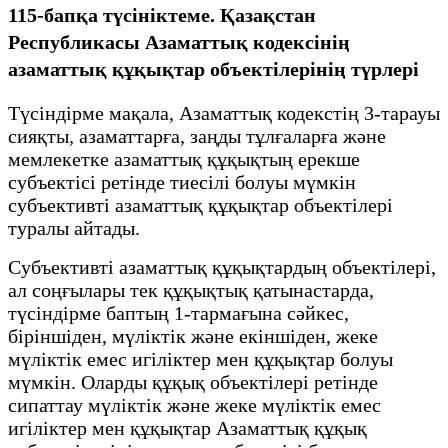
115-бапқа түсініктеме. Қазақстан
Республикасы Азаматтық кодексінің
азаматтық құқықтар объектілерінің түрлері
Түсіндірме мақала, Азаматтық кодекстің 3-тарауы
сияқты, азаматтарға, заңды тұлғаларға және
мемлекетке азаматтық құқықтың ерекше
субъектісі ретінде тиесілі болуы мүмкін
субъективті азаматтық құқықтар объектілері
туралы айтады.
Субъективті азаматтық құқықтардың объектілері,
ал соңғылары тек құқықтық қатынастарда,
түсіндірме баптың 1-тармағына сәйкес,
біріншіден, мүліктік және екіншіден, жеке
мүліктік емес игіліктер мен құқықтар болуы
мүмкін. Оларды құқық объектілері ретінде
сипаттау мүліктік және жеке мүліктік емес
игіліктер мен құқықтар Азаматтық құқық