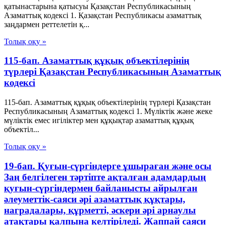
қатынастарына қатысуы Қазақстан Республикасының
Азаматтық кодексi 1. Қазақстан Республикасы азаматтық
заңдармен реттелетiн қ...
Толық оқу »
115-бап. Азаматтық құқық объектiлерiнiң
түрлерi Қазақстан Республикасының Азаматтық
кодексi
115-бап. Азаматтық құқық объектiлерiнiң түрлерi Қазақстан
Республикасының Азаматтық кодексi 1. Мүлiктiк және жеке
мүлiктiк емес игiлiктер мен құқықтар азаматтық құқық
объектiл...
Толық оқу »
19-бап. Қуғын-сүргiндерге ұшыраған және осы
Заң белгiлеген тәртiпте ақталған адамдардың
қуғын-сүргiндермен байланысты айрылған
әлеуметтiк-саяси әрi азаматтық құқтары,
наградалары, құрметтi, әскери әрi арнаулы
атақтары қалпына келтiрiледi. Жаппай саяси