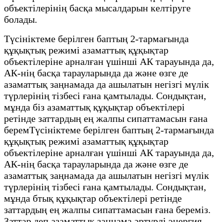
объектілерінің басқа мысалдарын келтіруге
болады.
Түсініктеме берілген баптың 2-тармағында
құқықтық режимі азаматтық құқықтар
объектілеріне арналған үшінші АК тарауында да,
АК-нің басқа тарауларында да және өзге де
азаматтық заңнамада да ашылатын негізгі мүлік
түрлерінің тізбесі ғана қамтылады. Сондықтан,
мұнда біз азаматтық құқықтар объектілері
ретінде заттардың ең жалпы сипаттамасын ғана
беремТүсініктеме берілген баптың 2-тармағында
құқықтық режимі азаматтық құқықтар
объектілеріне арналған үшінші АК тарауында да,
АК-нің басқа тарауларында да және өзге де
азаматтық заңнамада да ашылатын негізгі мүлік
түрлерінің тізбесі ғана қамтылады. Сондықтан,
мұнда бтық құқықтар объектілері ретінде
заттардың ең жалпы сипаттамасын ғана береміз.
Заттар деп азаматтық заңнама әртүрлі энергия