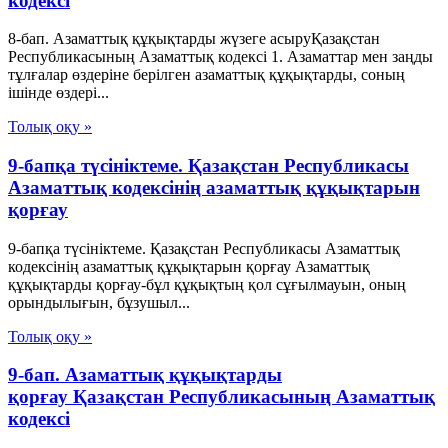
кодексi
8-бап. Азаматтық құқықтарды жүзеге асыруҚазақстан
Республикасының Азаматтық кодексi 1. Азаматтар мен заңды
тұлғалар өздерiне берiлген азаматтық құқықтарды, соның
iшiнде өздерi...
Толық оқу »
9-бапқа түсініктеме. Қазақстан Республикасы
Азаматтық кодексінің азаматтық құқықтарын
қорғау
9-бапқа түсініктеме. Қазақстан Республикасы Азаматтық
кодексінің азаматтық құқықтарын қорғау Азаматтық
құқықтарды қорғау-бұл құқықтың қол сұғылмауын, оның
орындылығын, бұзушыл...
Толық оқу »
9-бап. Азаматтық құқықтарды
қорғау Қазақстан Республикасының Азаматтық
кодексi