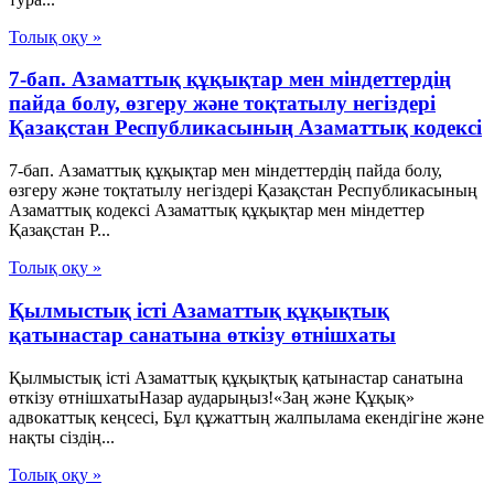
Толық оқу »
7-бап. Азаматтық құқықтар мен мiндеттердiң
пайда болу, өзгеру және тоқтатылу негiздерi
Қазақстан Республикасының Азаматтық кодексi
7-бап. Азаматтық құқықтар мен мiндеттердiң пайда болу,
өзгеру және тоқтатылу негiздерi Қазақстан Республикасының
Азаматтық кодексi Азаматтық құқықтар мен мiндеттер
Қазақстан Р...
Толық оқу »
Қылмыстық істі Азаматтық құқықтық
қатынастар санатына өткізу өтнішхаты
Қылмыстық істі Азаматтық құқықтық қатынастар санатына
өткізу өтнішхатыНазар аударыңыз!«Заң және Құқық»
адвокаттық кеңсесі, Бұл құжаттың жалпылама екендігіне және
нақты сіздің...
Толық оқу »