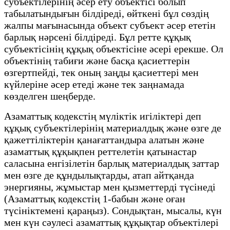
субъектілерінің әсер ету объектісі болып
табылатындығын білдіреді, өйткені бұл сөздің
жалпы мағынасында объект субъект әсер ететін
барлық нәрсені білдіреді. Бұл ретте құқық
субъектісінің құқық объектісіне әсері ерекше. Ол
объектінің табиғи және басқа қасиеттерін
өзгертпейді, тек оның заңды қасиеттері мен
күйлеріне әсер етеді және тек заңнамада
көзделген шеңберде.
Азаматтық кодекстің мүліктік игіліктері деп
құқық субъектілерінің материалдық және өзге де
қажеттіліктерін қанағаттандыра алатын және
азаматтық құқықпен реттелетін қатынастар
саласына енгізілетін барлық материалдық заттар
мен өзге де құндылықтарды, атап айтқанда
энергияны, жұмыстар мен қызметтерді түсінеді
(Азаматтық кодекстің 1-бабын және оған
түсініктемені қараңыз). Сондықтан, мысалы, күн
мен күн сәулесі азаматтық құқықтар объектілері