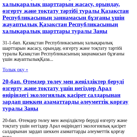
халықаралық шарттарын жасасу, орындау,
өзгерту және тоқтату тәртібі туралы Қазақстан
Республикасының заңнамасын бұзғаны үшін
жауаптылық Қазақстан Республикасының
халықаралық шарттары туралы Заңы
31-1-бап. Қазақстан Республикасының халықаралық
шарттарын жасасу, орындау, өзгерту және тоқтату тәртібі
туралы Қазақстан Республикасының заңнамасын бұзғаны
үшін жауаптылықҚаза...
Толық оқу »
20-бап. Өтемдер төлеу мен жеңілдіктер беруді
өзгерту және тоқтату үшін негіздер Арал
өңіріндегі экологиялық қасірет салдарынан
зардап шеккен азаматтарды әлеуметтік қорғау
туралы Заңы
20-бап. Өтемдер төлеу мен жеңілдіктер беруді өзгерту және
тоқтату үшін негіздер Арал өңіріндегі экологиялық қасірет
салдарынан зардап шеккен азаматтарды әлеуметтік қорғау
тура...