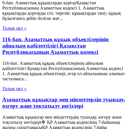
9-бап. Азаматтық құқықтарды қорғауҚазақстан
Республикасының Азаматтық кодексi 1. Азаматтық
құқықтарды қорғауды сот, төрелiк: құқықтарды тану; құқық
бұзылғанға дейiн болған жағ...
Толық оқу »
116-бап. Азаматтық құқық объектiлерiнiң
айналым қабiлеттiлiгi Қазақстан
Республикасының Азаматтық кодексi
116-бап. Азаматтық құқық объектiлерiнiң айналым
қабiлеттiлiгi Қазақстан Республикасының Азаматтық кодексi
1. Азаматтық құқық объектiлерi, егер ол айналымнан алынып
тасталмаса...
Толық оқу »
Азаматтық құқықтар мен міндеттердің туындау,
өзгеру және тоқтатылу негіздері
Азаматтық құқықтар мен міндеттердің туындау, өзгеру және
тоқтатылу негіздері🔷 ҚР Азаматтық кодексінің 7-бабының
жалпы сипаттамасыҚР Азаматтық кодексінің 7-бабы