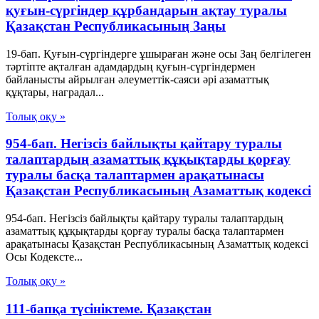
қуғын-сүргiндер құрбандарын ақтау туралы
Қазақстан Республикасының Заңы
19-бап. Қуғын-сүргiндерге ұшыраған және осы Заң белгiлеген
тәртiпте ақталған адамдардың қуғын-сүргiндермен
байланысты айрылған әлеуметтiк-саяси әрi азаматтық
құқтары, наградал...
Толық оқу »
954-бап. Негiзсiз байлықты қайтару туралы
талаптардың азаматтық құқықтарды қорғау
туралы басқа талаптармен арақатынасы
Қазақстан Республикасының Азаматтық кодексi
954-бап. Негiзсiз байлықты қайтару туралы талаптардың
азаматтық құқықтарды қорғау туралы басқа талаптармен
арақатынасы Қазақстан Республикасының Азаматтық кодексi
Осы Кодексте...
Толық оқу »
111-бапқа түсініктеме. Қазақстан