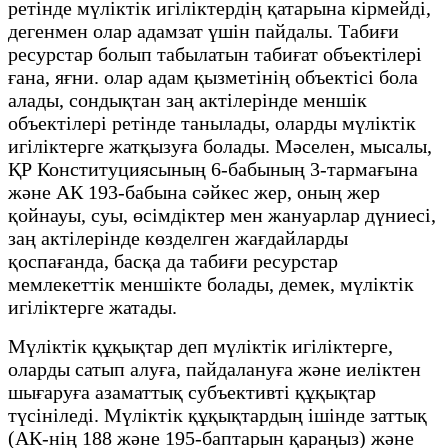
ретінде мүліктік игіліктердің қатарына кірмейді,
дегенмен олар адамзат үшін пайдалы. Табиғи
ресурстар болып табылатын табиғат объектілері
ғана, яғни. олар адам қызметінің объектісі бола
алады, сондықтан заң актілерінде меншік
объектілері ретінде танылады, оларды мүліктік
игіліктерге жатқызуға болады. Мәселен, мысалы,
ҚР Конституциясының 6-бабының 3-тармағына
және АК 193-бабына сәйкес жер, оның жер
қойнауы, суы, өсімдіктер мен жануарлар дүниесі,
заң актілерінде көзделген жағдайларды
қоспағанда, басқа да табиғи ресурстар
мемлекеттік меншікте болады, демек, мүліктік
игіліктерге жатады.
Мүліктік құқықтар деп мүліктік игіліктерге,
оларды сатып алуға, пайдалануға және иеліктен
шығаруға азаматтық субъективті құқықтар
түсініледі. Мүліктік құқықтардың ішінде заттық
(АК-нің 188 және 195-баптарын қараңыз) және