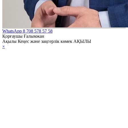
WhatsApp
8 708 578 57 58
Қорғаушы Ғалымжан
Ақылы Кеңес және заңгерлік көмек АҚЫЛЫ
×