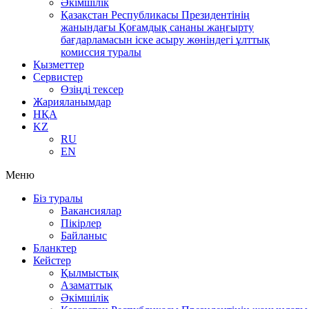
Әкімшілік
Қазақстан Республикасы Президентінің
жанындағы Қоғамдық сананы жаңғырту
бағдарламасын іске асыру жөніндегі ұлттық
комиссия туралы
Қызметтер
Сервистер
Өзіңді тексер
Жарияланымдар
НҚА
KZ
RU
EN
Меню
Біз туралы
Вакансиялар
Пікірлер
Байланыс
Бланктер
Кейстер
Қылмыстық
Азаматтық
Әкімшілік