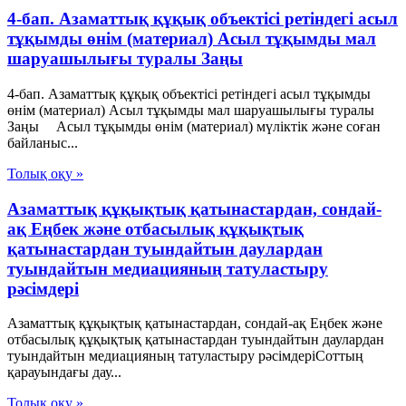
4-бап. Азаматтық құқық объектiсi ретiндегi асыл
тұқымды өнiм (материал) Асыл тұқымды мал
шаруашылығы туралы Заңы
4-бап. Азаматтық құқық объектiсi ретiндегi асыл тұқымды
өнiм (материал) Асыл тұқымды мал шаруашылығы туралы
Заңы Асыл тұқымды өнiм (материал) мүлiктiк және соған
байланыс...
Толық оқу »
Азаматтық құқықтық қатынастардан, сондай-
ақ Еңбек және отбасылық құқықтық
қатынастардан туындайтын даулардан
туындайтын медиацияның татуластыру
рәсімдері
Азаматтық құқықтық қатынастардан, сондай-ақ Еңбек және
отбасылық құқықтық қатынастардан туындайтын даулардан
туындайтын медиацияның татуластыру рәсімдеріСоттың
қарауындағы дау...
Толық оқу »