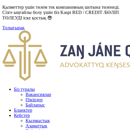
Қызметтер үшін төлем тек компанияның шотына төленеді.
Сізге ыңғайлы болу үшін біз Kaspi RED / CREDIT /БӨЛІП
ТӨЛЕУДІ іске қостық 😎
Толығырақ
Біз туралы
Вакансиялар
Пікірлер
Байланыс
Бланктер
Кейстер
Қылмыстық
Азаматтық