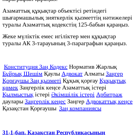
Азаматтық құқықтар объектісі ретіндегі
шығармашылық зияткерлік қызметтің нәтижелері
туралы Азаматтық кодекстің 125-бабын қараңыз.
Жеке мүліктік емес игіліктер мен құқықтар
туралы АК 3-тарауының 3-параграфын қараңыз.
Конституция Заң Кодекс
Норматив Жарлық
Бұйрық Шешім
Қаулы
Адвокат
Алматы
Заңгер
Қорғаушы Заң қызметі
Құқық қорғау
Құқықтық
қөмек
Заңгерлік кеңсе Азаматтық істері
Қылмыстық
істері
Әкімшілік істері
Арбитраж
даулары
Заңгерлік кеңес
Заңгер
Адвокаттық кеңсе
Қазақстан Қорғаушы
Заң компаниясы
31-1-бап. Қазақстан Республикасының