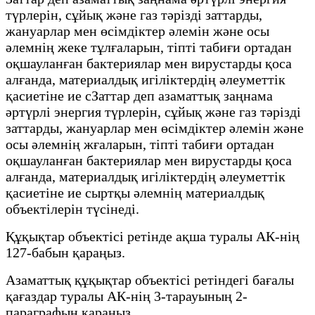
түрлерін, сұйық және газ тәрізді заттарды,
жануарлар мен өсімдіктер әлемін және осы
әлемнің жеке тұлғаларын, тіпті табиғи ортадан
оқшауланған бактериялар мен вирустарды қоса
алғанда, материалдық игіліктердің әлеуметтік
қасиетіне ие сЗаттар деп азаматтық заңнама
әртүрлі энергия түрлерін, сұйық және газ тәрізді
заттарды, жануарлар мен өсімдіктер әлемін және
осы әлемнің жғаларын, тіпті табиғи ортадан
оқшауланған бактериялар мен вирустарды қоса
алғанда, материалдық игіліктердің әлеуметтік
қасиетіне ие сыртқы әлемнің материалдық
объектілерін түсінеді.
Құқықтар объектісі ретінде ақша туралы АК-нің
127-бабын қараңыз.
Азаматтық құқықтар объектісі ретіндегі бағалы
қағаздар туралы АК-нің 3-тарауының 2-
параграфын қараңыз.