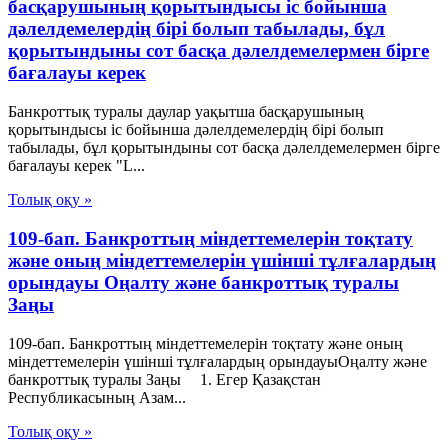
басқарушының қорытындысы іс бойынша
дәлелдемелердің бірі болып табылады, бұл
қорытындыны сот басқа дәлелдемелермен бірге
бағалауы керек
Банкроттық туралы даулар уақытша басқарушының
қорытындысы іс бойынша дәлелдемелердің бірі болып
табылады, бұл қорытындыны сот басқа дәлелдемелермен бірге
бағалауы керек "L...
Толық оқу »
109-бап. Банкроттың міндеттемелерін тоқтату
және оның міндеттемелерін үшінші тұлғалардың
орындауы Оңалту және банкроттық туралы
Заңы
109-бап. Банкроттың міндеттемелерін тоқтату және оның
міндеттемелерін үшінші тұлғалардың орындауыОңалту және
банкроттық туралы Заңы 1. Егер Қазақстан
Республикасының Азам...
Толық оқу »