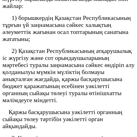
жайлар:
1) борышкердің Қазақстан Республикасының
тұрғын үй заңнамасына сәйкес халықтың
әлеуметтік жағынан осал топтарының санатына
жататыны;
2) Қазақстан Республикасының атқарушылық
іс жүргізу және сот орындаушыларының
мәртебесі туралы заңнамасына сәйкес өндіріп алу
қолданылуы мүмкін мүліктің болмауы
анықталған жағдайда, қаржы басқарушысына
бюджет қаражатының есебінен
уәкілетті
органның сыйақы төлеуі
туралы өтінішхатты
мәлімдеуге міндетті.
Қаржы басқарушысына уәкілетті органның
сыйақы төлеу тәртібін уәкілетті орган
айқындайды.