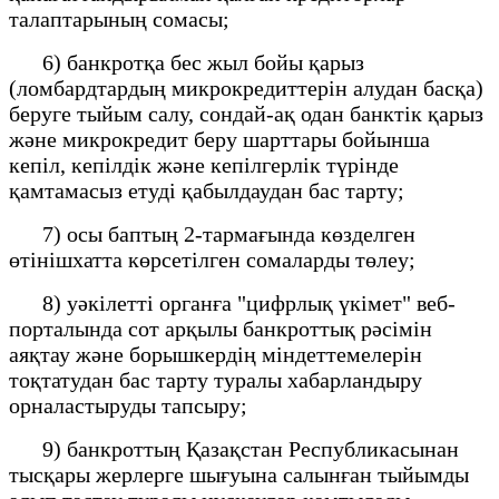
талаптарының сомасы;
6) банкротқа бес жыл бойы қарыз
(ломбардтардың микрокредиттерін алудан басқа)
беруге тыйым салу, сондай-ақ одан банктік қарыз
және микрокредит беру шарттары бойынша
кепіл, кепілдік және кепілгерлік түрінде
қамтамасыз етуді қабылдаудан бас тарту;
7) осы баптың 2-тармағында көзделген
өтінішхатта көрсетілген сомаларды төлеу;
8) уәкілетті органға "
цифрлық
үкімет" веб-
порталында сот арқылы банкроттық рәсімін
аяқтау және борышкердің міндеттемелерін
тоқтатудан бас тарту туралы хабарландыру
орналастыруды тапсыру;
9) банкроттың Қазақстан Республикасынан
тысқары жерлерге шығуына салынған тыйымды