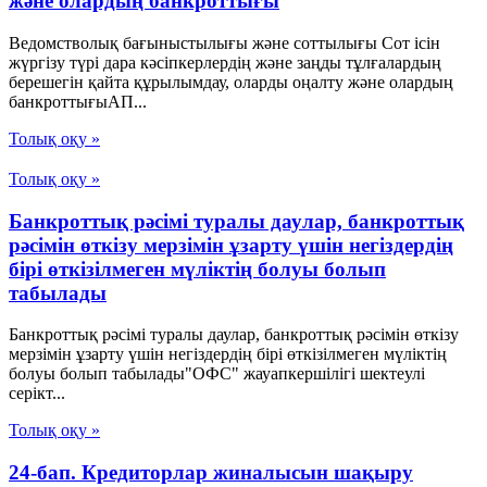
және олардың банкроттығы
Ведомстволық бағыныстылығы және соттылығы Сот ісін
жүргізу түрі дара кәсіпкерлердің және заңды тұлғалардың
берешегін қайта құрылымдау, оларды оңалту және олардың
банкроттығыАП...
Толық оқу »
Толық оқу »
Банкроттық рәсімі туралы даулар, банкроттық
рәсімін өткізу мерзімін ұзарту үшін негіздердің
бірі өткізілмеген мүліктің болуы болып
табылады
Банкроттық рәсімі туралы даулар, банкроттық рәсімін өткізу
мерзімін ұзарту үшін негіздердің бірі өткізілмеген мүліктің
болуы болып табылады"ОФС" жауапкершілігі шектеулі
серікт...
Толық оқу »
24-бап. Кредиторлар жиналысын шақыру