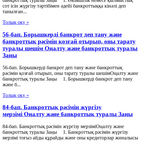
банкроттық туралы Заңы 1. Әкімшілік немесе қылмыстық
сот ісін жүргізу тәртібімен әдейі банкроттыққа кінәлі деп
танылған...
Толық оқу »
56-бап. Борышкердi банкрот деп тану және
банкроттық рәсімін қозғай отырып, оны тарату
туралы шешiм Оңалту және банкроттық туралы
Заңы
56-бап. Борышкердi банкрот деп тану және банкроттық
рәсімін қозғай отырып, оны тарату туралы шешiмОңалту және
банкроттық туралы Заңы 1. Борышкерді банкрот деп тану
және б...
Толық оқу »
84-бап. Банкроттық рәсімін жүргізу
мерзімі Оңалту және банкроттық туралы Заңы
84-бап. Банкроттық рәсімін жүргізу мерзіміОңалту және
банкроттық туралы Заңы 1. Банкроттық рәсімін жүргізу
мерзімі тоғыз айды құрайды және оны кредиторлар жиналысы