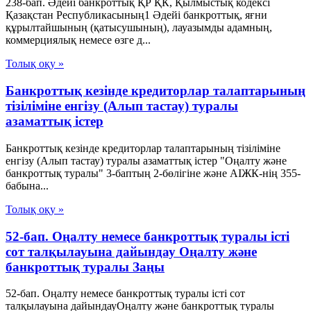
238-бап. Әдейi банкроттық ҚР ҚК, Қылмыстық кодексi
Қазақстан Республикасының1 Әдейі банкроттық, яғни
құрылтайшының (қатысушының), лауазымды адамның,
коммерциялық немесе өзге д...
Толық оқу »
Банкроттық кезінде кредиторлар талаптарының
тізіліміне енгізу (Алып тастау) туралы
азаматтық істер
Банкроттық кезінде кредиторлар талаптарының тізіліміне
енгізу (Алып тастау) туралы азаматтық істер "Оңалту және
банкроттық туралы" 3-баптың 2-бөлігіне және АІЖК-нің 355-
бабына...
Толық оқу »
52-бап. Оңалту немесе банкроттық туралы істi
сот талқылауына дайындау Оңалту және
банкроттық туралы Заңы
52-бап. Оңалту немесе банкроттық туралы істi сот
талқылауына дайындауОңалту және банкроттық туралы