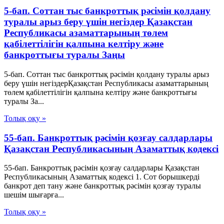
5-бап. Соттан тыс банкроттық рәсімін қолдану
туралы арыз беру үшін негіздер Қазақстан
Республикасы азаматтарының төлем
қабілеттілігін қалпына келтіру және
банкроттығы туралы Заңы
5-бап. Соттан тыс банкроттық рәсімін қолдану туралы арыз
беру үшін негіздерҚазақстан Республикасы азаматтарының
төлем қабілеттілігін қалпына келтіру және банкроттығы
туралы За...
Толық оқу »
55-бап. Банкроттық рәсімін қозғау салдарлары
Қазақстан Республикасының Азаматтық кодексi
55-бап. Банкроттық рәсімін қозғау салдарлары Қазақстан
Республикасының Азаматтық кодексi 1. Сот борышкерді
банкрот деп тану және банкроттық рәсімін қозғау туралы
шешім шығарға...
Толық оқу »