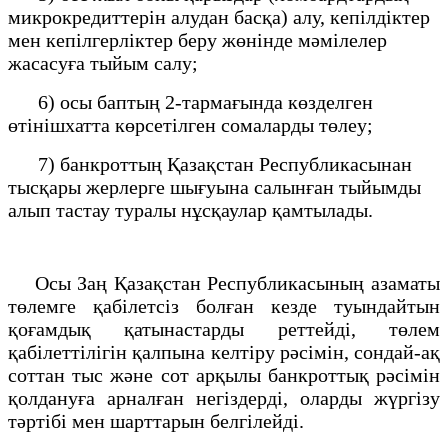
микрокредиттерін алудан басқа) алу, кепілдіктер
мен кепілгерліктер беру жөнінде мәмілелер
жасасуға тыйым салу;
6) осы баптың 2-тармағында көзделген
өтінішхатта көрсетілген сомаларды төлеу;
7) банкроттың Қазақстан Республикасынан
тысқары жерлерге шығуына салынған тыйымды
алып тастау туралы нұсқаулар қамтылады.
Осы Заң Қазақстан Республикасының азаматы
төлемге қабілетсіз болған кезде туындайтын
қоғамдық қатынастарды реттейді, төлем
қабілеттілігін қалпына келтіру рәсімін, сондай-ақ
соттан тыс және сот арқылы банкроттық рәсімін
қолдануға арналған негіздерді, оларды жүргізу
тәртібі мен шарттарын белгілейді.