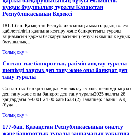
қаржы басқарушысының бұзуы Әкімшілік
құқық бұзушылық туралы Қазақстан
Республикасының Кодексі
181-1-бап. Қазақстан Республикасының азаматтардың төлем
қабілеттілігін қалпына келтіру және банкроттығы туралы
заңнамасын қаржы басқарушысының бұзуы Әкімшілік құқық
бұзушылық...
Толық оқу »
Соттан тыс банкроттық рәсімін аяқтау туралы
шешімді заңсыз деп тану және оны банкрот деп
тану туралы
Соттан тыс банкроттық рәсімін аяқтау туралы шешімді заңсыз
деп тану және оны банкрот деп тану туралы2025 жылғы 28
қаңтардағы №6001-24-00-6ап/1633 (2) Талапкер: "Банк" АҚ
(бұда...
Толық оқу »
177-бап. Қазақстан Республикасының оңалту
және банкроттық туралы заңнамасын уақытша