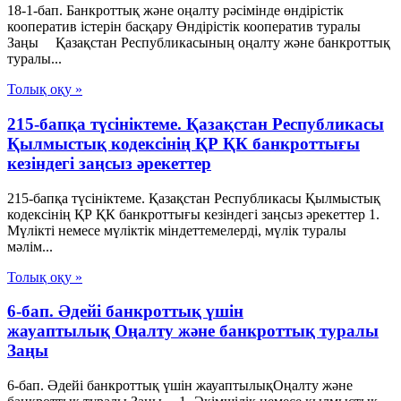
18-1-бап. Банкроттық және оңалту рәсімінде өндірістік
кооператив iстерiн басқару Өндiрiстiк кооператив туралы
Заңы Қазақстан Республикасының оңалту және банкроттық
туралы...
Толық оқу »
215-бапқа түсініктеме. Қазақстан Республикасы
Қылмыстық кодексінің ҚР ҚК банкроттығы
кезіндегі заңсыз әрекеттер
215-бапқа түсініктеме. Қазақстан Республикасы Қылмыстық
кодексінің ҚР ҚК банкроттығы кезіндегі заңсыз әрекеттер 1.
Мүлікті немесе мүліктік міндеттемелерді, мүлік туралы
мәлім...
Толық оқу »
6-бап. Әдейі банкроттық үшін
жауаптылық Оңалту және банкроттық туралы
Заңы
6-бап. Әдейі банкроттық үшін жауаптылықОңалту және