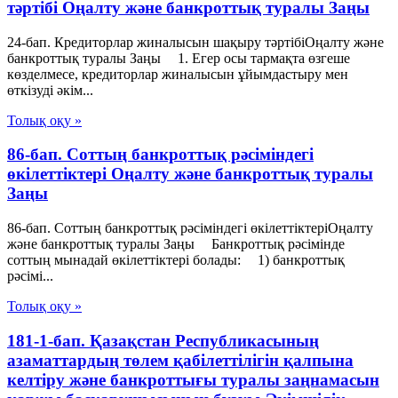
тәртібі Оңалту және банкроттық туралы Заңы
24-бап. Кредиторлар жиналысын шақыру тәртібіОңалту және
банкроттық туралы Заңы 1. Егер осы тармақта өзгеше
көзделмесе, кредиторлар жиналысын ұйымдастыру мен
өткізуді әкім...
Толық оқу »
86-бап. Соттың банкроттық рәсіміндегі
өкiлеттiктерi Оңалту және банкроттық туралы
Заңы
86-бап. Соттың банкроттық рәсіміндегі өкiлеттiктерiОңалту
және банкроттық туралы Заңы Банкроттық рәсімінде
соттың мынадай өкiлеттiктерi болады: 1) банкроттық
рәсімі...
Толық оқу »
181-1-бап. Қазақстан Республикасының
азаматтардың төлем қабілеттілігін қалпына
келтіру және банкроттығы туралы заңнамасын