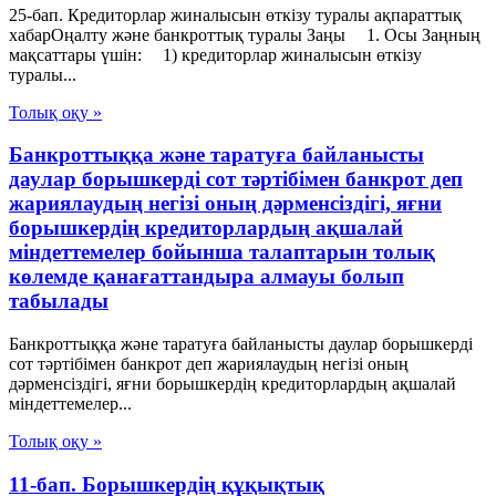
25-бап. Кредиторлар жиналысын өткізу туралы ақпараттық
хабарОңалту және банкроттық туралы Заңы 1. Осы Заңның
мақсаттары үшін: 1) кредиторлар жиналысын өткізу
туралы...
Толық оқу »
Банкроттыққа және таратуға байланысты
даулар борышкерді сот тәртібімен банкрот деп
жариялаудың негізі оның дәрменсіздігі, яғни
борышкердің кредиторлардың ақшалай
міндеттемелер бойынша талаптарын толық
көлемде қанағаттандыра алмауы болып
табылады
Банкроттыққа және таратуға байланысты даулар борышкерді
сот тәртібімен банкрот деп жариялаудың негізі оның
дәрменсіздігі, яғни борышкердің кредиторлардың ақшалай
міндеттемелер...
Толық оқу »
11-бап. Борышкердің құқықтық