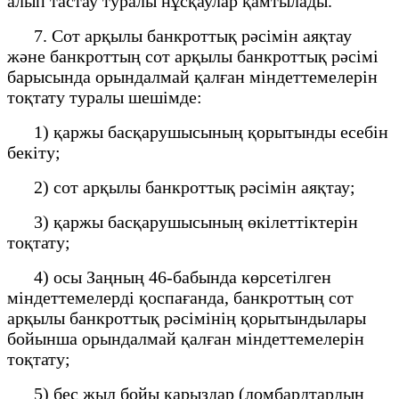
алып тастау туралы нұсқаулар қамтылады.
7. Сот арқылы банкроттық рәсімін аяқтау
және банкроттың сот арқылы банкроттық рәсімі
барысында орындалмай қалған міндеттемелерін
тоқтату туралы шешімде:
1) қаржы басқарушысының қорытынды есебін
бекіту;
2) сот арқылы банкроттық рәсімін аяқтау;
3) қаржы басқарушысының өкілеттіктерін
тоқтату;
4) осы Заңның 46-бабында көрсетілген
міндеттемелерді қоспағанда, банкроттың сот
арқылы банкроттық рәсімінің қорытындылары
бойынша орындалмай қалған міндеттемелерін
тоқтату;
5) бес жыл бойы қарыздар (ломбардтардың