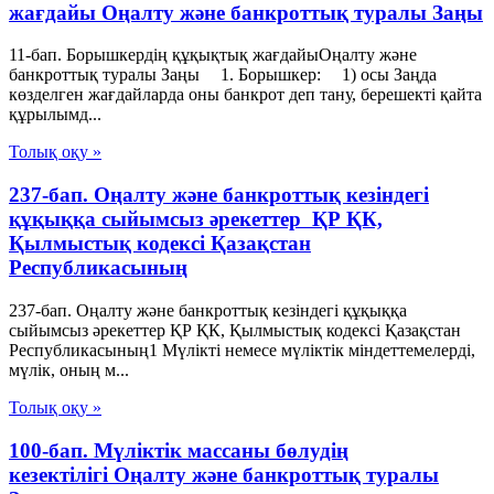
жағдайы Оңалту және банкроттық туралы Заңы
11-бап. Борышкердің құқықтық жағдайыОңалту және
банкроттық туралы Заңы 1. Борышкер: 1) осы Заңда
көзделген жағдайларда оны банкрот деп тану, берешекті қайта
құрылымд...
Толық оқу »
237-бап. Оңалту және банкроттық кезіндегі
құқыққа сыйымсыз әрекеттер ҚР ҚК,
Қылмыстық кодексi Қазақстан
Республикасының
237-бап. Оңалту және банкроттық кезіндегі құқыққа
сыйымсыз әрекеттер ҚР ҚК, Қылмыстық кодексi Қазақстан
Республикасының1 Мүлiктi немесе мүлiктiк мiндеттемелердi,
мүлiк, оның м...
Толық оқу »
100-бап. Мүліктік массаны бөлудің
кезектілігі Оңалту және банкроттық туралы