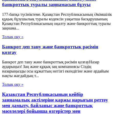
банкроттық туралы заңнамасын бұзуы
177-бапқа түсініктеме. Қазақстан Республикасының Әкімшілік
құқық бұзушылық туралы кодексін уақытша басқарушының
Қазақстан Республикасының оңалту және банкроттық туралы
заңнама...
Толық оқу »
Банкрот деп тану және банкроттық рәсімін
қозғау
Банкрот деп тану және банкроттық рәсімін қозғауНазар
аударыңыз! Заң және құқық заң компаниясы Сіздің
назарыңызды осы құжаттың негізгі екендігіне және әрдайым
нақты жағдайдың т...
Толық оқу »
Қазақстан Республикасының кейбір
заңнамалық актілеріне қаржы нарығын реттеу
мен дамыту, байланыс және банкроттық
мәселелері бойынша өзгерістер мен