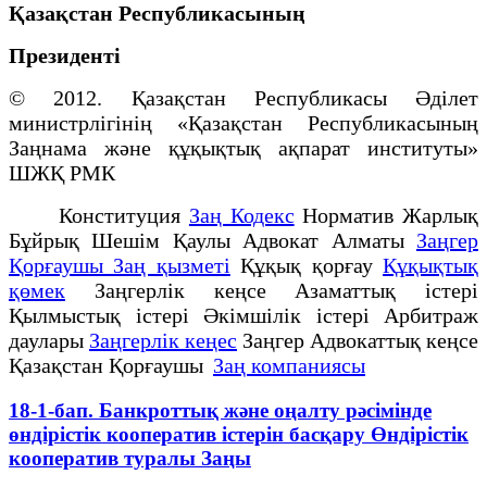
Қазақстан Республикасының
Президенті
© 2012. Қазақстан Республикасы Әділет
министрлігінің «Қазақстан Республикасының
Заңнама және құқықтық ақпарат институты»
ШЖҚ РМК
Конституция
Заң Кодекс
Норматив Жарлық
Бұйрық Шешім Қаулы Адвокат Алматы
Заңгер
Қорғаушы Заң қызметі
Құқық қорғау
Құқықтық
қөмек
Заңгерлік кеңсе Азаматтық істері
Қылмыстық істері Әкімшілік істері Арбитраж
даулары
Заңгерлік кеңес
Заңгер Адвокаттық кеңсе
Қазақстан Қорғаушы
Заң компаниясы
18-1-бап. Банкроттық және оңалту рәсімінде
өндірістік кооператив iстерiн басқару Өндiрiстiк
кооператив туралы Заңы