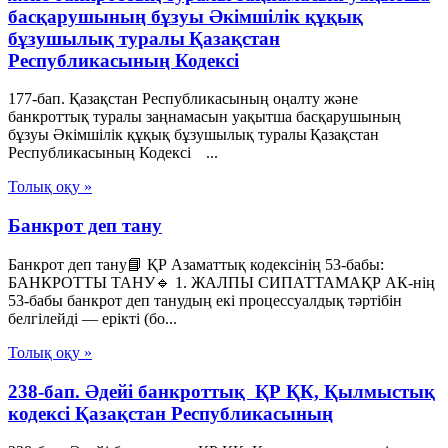
басқарушының бұзуы Әкімшілік құқық
бұзушылық туралы Қазақстан
Республикасының Кодексі
177-бап. Қазақстан Республикасының оңалту және
банкроттық туралы заңнамасын уақытша басқарушының
бұзуы Әкімшілік құқық бұзушылық туралы Қазақстан
Республикасының Кодексі ...
Толық оқу »
Банкрот деп тану
Банкрот деп тану📘 ҚР Азаматтық кодексінің 53-бабы:
БАНКРОТТЫ ТАНУ🔹 1. ЖАЛПЫ СИПАТТАМАҚР АК-нің
53-бабы банкрот деп танудың екі процессуалдық тәртібін
белгілейді — ерікті (бо...
Толық оқу »
238-бап. Әдейi банкроттық ҚР ҚК, Қылмыстық
кодексi Қазақстан Республикасының