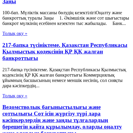
Заңы
100-бап. Мүліктік массаны бөлудің кезектілігіОңалту және
банкроттық туралы Заңы 1. Әкiмшiлiк және сот шығыстары
банкрот мүлкiнің есебiнен кезектен тыс жабылады. Банк...
Толық оқу »
217-бапқа түсініктеме. Қазақстан Республикасы
Қылмыстық кодексінің ҚР ҚК жалған
банкроттығы
217-бапқа түсініктеме. Қазақстан Республикасы Қылмыстық
кодексінің ҚР ҚК жалған банкроттығы Коммерциялық
ұйымның басшысының немесе меншік иесінің, сол сияқты
дара кәсіпкердің...
Толық оқу »
Ведомстволық бағыныстылығы және
соттылығы Сот ісін жүргізу түрі дара
кәсіпкерлердің және заңды тұлғалардың
берешегін қайта құрылымдау, оларды оңалту