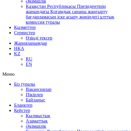
Әкімшілік
Қазақстан Республикасы Президентінің
жанындағы Қоғамдық сананы жаңғырту
бағдарламасын іске асыру жөніндегі ұлттық
комиссия туралы
Қызметтер
Сервистер
Өзіңді тексер
Жарияланымдар
НҚА
KZ
RU
EN
Меню
Біз туралы
Вакансиялар
Пікірлер
Байланыс
Бланктер
Кейстер
Қылмыстық
Азаматтық
Әкімшілік