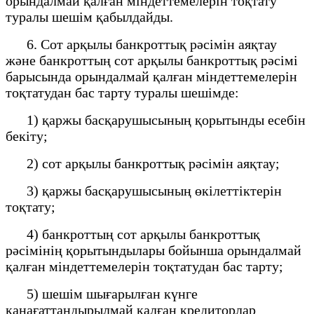
орындалмай қалған міндеттемелерін тоқтату
туралы шешім қабылдайды.
6. Сот арқылы банкроттық рәсімін аяқтау
және банкроттың сот арқылы банкроттық рәсімі
барысында орындалмай қалған міндеттемелерін
тоқтатудан бас тарту туралы шешімде:
1) қаржы басқарушысының қорытынды есебін
бекіту;
2) сот арқылы банкроттық рәсімін аяқтау;
3) қаржы басқарушысының өкілеттіктерін
тоқтату;
4) банкроттың сот арқылы банкроттық
рәсімінің қорытындылары бойынша орындалмай
қалған міндеттемелерін тоқтатудан бас тарту;
5) шешім шығарылған күнге
қанағаттандырылмай қалған кредиторлар