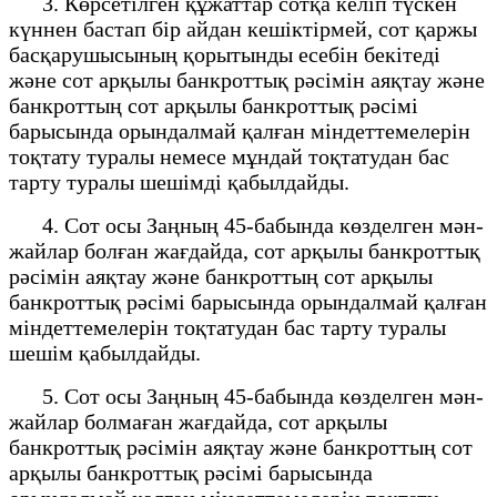
3. Көрсетілген құжаттар сотқа келіп түскен
күннен бастап бір айдан кешіктірмей, сот қаржы
басқарушысының қорытынды есебін бекітеді
және сот арқылы банкроттық рәсімін аяқтау және
банкроттың сот арқылы банкроттық рәсімі
барысында орындалмай қалған міндеттемелерін
тоқтату туралы немесе мұндай тоқтатудан бас
тарту туралы шешімді қабылдайды.
4. Сот осы Заңның 45-бабында көзделген мән-
жайлар болған жағдайда, сот арқылы банкроттық
рәсімін аяқтау және банкроттың сот арқылы
банкроттық рәсімі барысында орындалмай қалған
міндеттемелерін тоқтатудан бас тарту туралы
шешім қабылдайды.
5. Сот осы Заңның 45-бабында көзделген мән-
жайлар болмаған жағдайда, сот арқылы
банкроттық рәсімін аяқтау және банкроттың сот
арқылы банкроттық рәсімі барысында