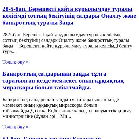
28-5-бап. Берешекті қайта құрылымдау туралы
келісімді соттың бекітуінің салдары Оңалту және
банкроттық туралы Заңы
28-5-бап. Берешекті қайта құрылымдау туралы келісімді
соттың бекітуінің салдарыОңалту және банкроттық туралы
Заңы Берешекті қайта құрылымдау туралы келісімді бекіту
тура...
Толық оқу »
Банкроттық салдарынан заңды тұлға
таратылған кезде мемлекет оның құқықтық
мирасқоры болып табылмайды.
Банкроттық салдарынан заңды тұлға таратылған кезде
мемлекет оның құқықтық мирасқоры болып
табылмайды.Д.сотқа Еңбек және халықты әлеуметтік қорғау
министрлігіне (бұдан әрі – Ми...
Толық оқу »
53-бап. Банкрот деп тану Қазақстан