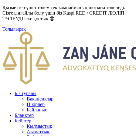
Қызметтер үшін төлем тек компанияның шотына төленеді.
Сізге ыңғайлы болу үшін біз Kaspi RED / CREDIT /БӨЛІП
ТӨЛЕУДІ іске қостық 😎
Толығырақ
Біз туралы
Вакансиялар
Пікірлер
Байланыс
Бланктер
Кейстер
Қылмыстық
Азаматтық