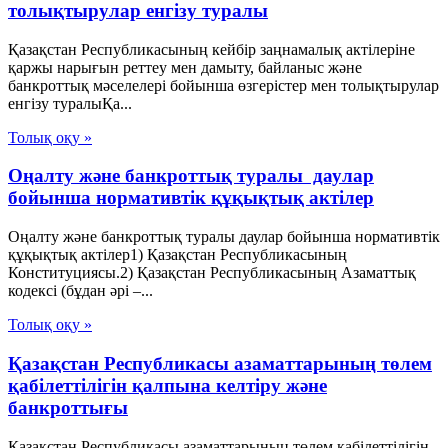
толықтырулар енгізу туралы
Қазақстан Республикасының кейбір заңнамалық актілеріне
қаржы нарығын реттеу мен дамыту, байланыс және
банкроттық мәселелері бойынша өзгерістер мен толықтырулар
енгізу туралыҚа...
Толық оқу »
Оңалту және банкроттық туралы даулар
бойынша нормативтік құқықтық актілер
Оңалту және банкроттық туралы даулар бойынша нормативтік
құқықтық актілер1) Қазақстан Республикасының
Конституциясы.2) Қазақстан Республикасының Азаматтық
кодексі (бұдан әрі –...
Толық оқу »
Қазақстан Республикасы азаматтарының төлем
қабілеттілігін қалпына келтіру және
банкроттығы
Қазақстан Республикасы азаматтарының төлем қабілеттілігін