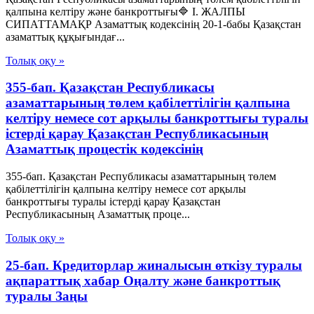
қалпына келтіру және банкроттығы🔷 I. ЖАЛПЫ
СИПАТТАМАҚР Азаматтық кодексінің 20-1-бабы Қазақстан
азаматтық құқығындағ...
Толық оқу »
355-бап. Қазақстан Республикасы
азаматтарының төлем қабілеттілігін қалпына
келтіру немесе сот арқылы банкроттығы туралы
істерді қарау Қазақстан Республикасының
Азаматтық процестік кодексінің
355-бап. Қазақстан Республикасы азаматтарының төлем
қабілеттілігін қалпына келтіру немесе сот арқылы
банкроттығы туралы істерді қарау Қазақстан
Республикасының Азаматтық проце...
Толық оқу »
25-бап. Кредиторлар жиналысын өткізу туралы
ақпараттық хабар Оңалту және банкроттық
туралы Заңы