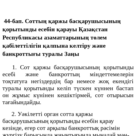
44-бап. Соттың қаржы басқарушысының
қорытынды есебін қарауы
Қазақстан
Республикасы азаматтарының төлем
қабілеттілігін қалпына келтіру және
банкроттығы туралы Заңы
1. Сот қаржы басқарушысының қорытынды
есебі және банкроттың міндеттемелерін
тоқтатуға негіздердің бар немесе жоқ екендігі
туралы қорытынды келіп түскен күннен бастап
он жұмыс күнінен кешіктірмей, сот отырысын
тағайындайды.
2. Уәкілетті орган сотта қаржы
басқарушысының қорытынды есебін қарау
кезінде, егер сот арқылы банкроттық рәсімін
жүргізу барысында жиынтығында мынадай мән-