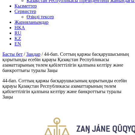
Қазақстан Республикасы Президентінің жанындағы 
Қызметтер
Сервистер
Өзіңді тексер
Жарияланымдар
НҚА
RU
KZ
EN
Басты бет
/
Заңдар
/
44-бап. Соттың қаржы басқарушысының
қорытынды есебін қарауы Қазақстан Республикасы
азаматтарының төлем қабілеттілігін қалпына келтіру және
банкроттығы туралы Заңы
44-бап. Соттың қаржы басқарушысының қорытынды есебін
қарауы Қазақстан Республикасы азаматтарының төлем
қабілеттілігін қалпына келтіру және банкроттығы туралы
Заңы