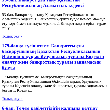
Республикасының Азаматтық кодексi
53-бап. Банкрот деп тану Қазақстан Республикасының
Азаматтық кодексi 1. Банкроттық ерiктi түрде немесе мәжбүр
ету тәртiбiмен танылуы мүмкiн. 2. Банкроттықты ерiктi түрде
тану...
Толық оқу »
179-бапқа түсініктеме. Банкроттықты
басқарушының Қазақстан Республикасының
Әкімшілік құқық бұзушылық туралы Кодексін
оңалту және банкроттық туралы заңнамасын
бұзуы
179-бапқа түсініктеме. Банкроттықты басқарушының
Қазақстан Республикасының Әкімшілік құқық бұзушылық
туралы Кодексін оңалту және банкроттық туралы заңнамасын
бұзуы 1. Кредит...
Толық оқу »
6-бап. Төлем қабілеттілігін қалпына келтіру