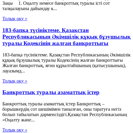
Заңы 1. Оңалту немесе банкроттық туралы iсті сот
талқылауына дайындау к...
Толық оқу »
183-бапқа түсініктеме. Қазақстан
Республикасының Әкімшілік құқық бұзушылық
туралы Кодексінің жалған банкроттығы
183-бапқа түсініктеме. Қазақстан Республикасының Әкімшілік
құқық бұзушылық туралы Кодексінің жалған банкроттығы
Жалған банкроттық, яғни құрылтайшының (қатысушының),
лауазымд...
Толық оқу »
Банкроттық туралы азаматтық істер
Банкроттық туралы азаматтық істер Банкроттық –
борышкердiң сот шешiмiмен танылған, оны таратуға негiз
болып табылатын дәрменсiздiгi.Қазақстан Республикасының
«Оңалту және...
Толық оқу »