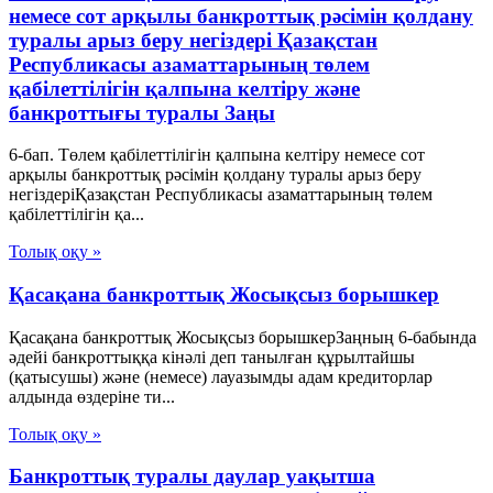
немесе сот арқылы банкроттық рәсімін қолдану
туралы арыз беру негіздері Қазақстан
Республикасы азаматтарының төлем
қабілеттілігін қалпына келтіру және
банкроттығы туралы Заңы
6-бап. Төлем қабілеттілігін қалпына келтіру немесе сот
арқылы банкроттық рәсімін қолдану туралы арыз беру
негіздеріҚазақстан Республикасы азаматтарының төлем
қабілеттілігін қа...
Толық оқу »
Қасақана банкроттық Жосықсыз борышкер
Қасақана банкроттық Жосықсыз борышкерЗаңның 6-бабында
әдейі банкроттыққа кінәлі деп танылған құрылтайшы
(қатысушы) және (немесе) лауазымды адам кредиторлар
алдында өздеріне ти...
Толық оқу »
Банкроттық туралы даулар уақытша