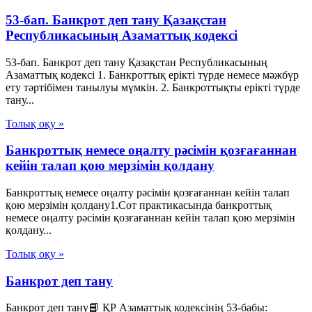
53-бап. Банкрот деп тану Қазақстан
Республикасының Азаматтық кодексi
53-бап. Банкрот деп тану Қазақстан Республикасының
Азаматтық кодексi 1. Банкроттық ерiктi түрде немесе мәжбүр
ету тәртiбiмен танылуы мүмкiн. 2. Банкроттықты ерiктi түрде
тану...
Толық оқу »
Банкроттық немесе оңалту рәсімін қозғағаннан
кейін талап қою мерзімін қолдану
Банкроттық немесе оңалту рәсімін қозғағаннан кейін талап
қою мерзімін қолдану1.Сот практикасында банкроттық
немесе оңалту рәсімін қозғағаннан кейін талап қою мерзімін
қолдану...
Толық оқу »
Банкрот деп тану
Банкрот деп тану📘 ҚР Азаматтық кодексінің 53-бабы: