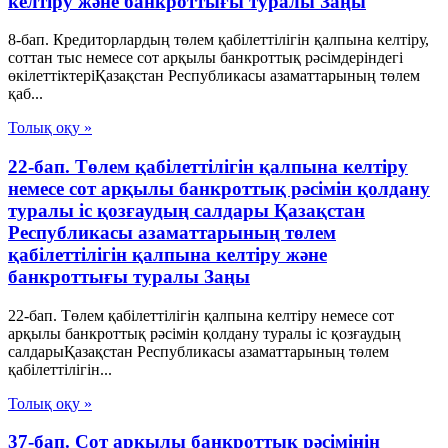
келтіру және банкроттығы туралы Заңы
8-бап. Кредиторлардың төлем қабілеттілігін қалпына келтіру,
соттан тыс немесе сот арқылы банкроттық рәсімдеріндегі
өкілеттіктеріҚазақстан Республикасы азаматтарының төлем
қаб...
Толық оқу »
22-бап. Төлем қабілеттілігін қалпына келтіру
немесе сот арқылы банкроттық рәсімін қолдану
туралы іс қозғаудың салдары Қазақстан
Республикасы азаматтарының төлем
қабілеттілігін қалпына келтіру және
банкроттығы туралы Заңы
22-бап. Төлем қабілеттілігін қалпына келтіру немесе сот
арқылы банкроттық рәсімін қолдану туралы іс қозғаудың
салдарыҚазақстан Республикасы азаматтарының төлем
қабілеттілігін...
Толық оқу »
37-бап. Сот арқылы банкроттық рәсімінің