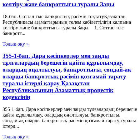
келтіру және банкроттығы туралы Заңы
18-бап. Соттан тыс банкроттық рәсімін тоқтатуҚазақстан
Республикасы азаматтарының төлем қабілеттілігін қалпына
келтіру және банкроттығы туралы Заңы 1. Соттан тыс
банкротт...
Толық оқу »
355-1-бап. Дара кәсіпкерлер мен заңды
тұлғалардың берешегін қайта құрылымдау,
олардың оңалтылуы, банкроттығы, сондай-ақ
оларды банкроттық рәсімін қозғамай тарату
туралы істерді қарау Қазақстан
Республикасының Азаматтық процестік
кодексінің
355-1-бап. Дара кәсіпкерлер мен заңды тұлғалардың берешегін
қайта құрылымдау, олардың оңалтылуы, банкроттығы,
сондай-ақ оларды банкроттық рәсімін қозғамай тарату туралы
істерд...
Толық оқу »