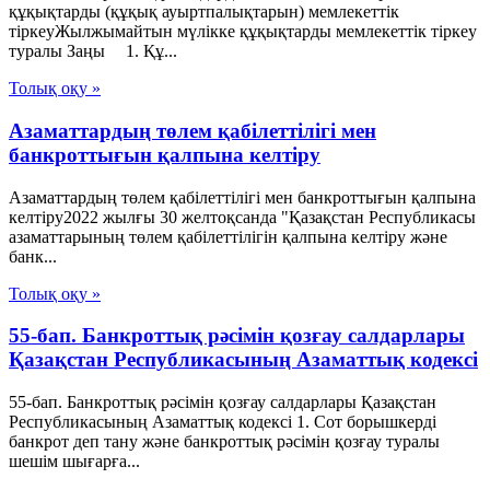
құқықтарды (құқық ауыртпалықтарын) мемлекеттік
тіркеуЖылжымайтын мүлікке құқықтарды мемлекеттік тіркеу
туралы Заңы 1. Құ...
Толық оқу »
Азаматтардың төлем қабілеттілігі мен
банкроттығын қалпына келтіру
Азаматтардың төлем қабілеттілігі мен банкроттығын қалпына
келтіру2022 жылғы 30 желтоқсанда "Қазақстан Республикасы
азаматтарының төлем қабілеттілігін қалпына келтіру және
банк...
Толық оқу »
55-бап. Банкроттық рәсімін қозғау салдарлары
Қазақстан Республикасының Азаматтық кодексi
55-бап. Банкроттық рәсімін қозғау салдарлары Қазақстан
Республикасының Азаматтық кодексi 1. Сот борышкерді
банкрот деп тану және банкроттық рәсімін қозғау туралы
шешім шығарға...