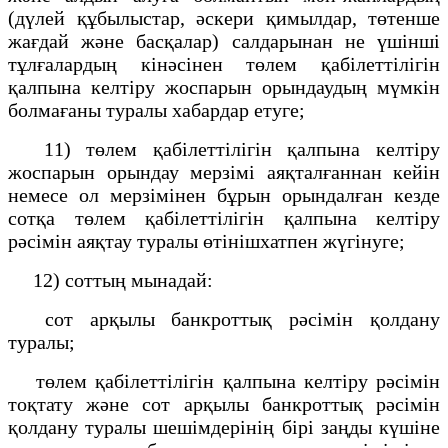
(дүлей құбылыстар, әскери қимылдар, төтенше
жағдай және басқалар) салдарынан не үшінші
тұлғалардың кінәсінен төлем қабілеттілігін
қалпына келтіру жоспарын орындаудың мүмкін
болмағаны туралы хабардар етуге;
11) төлем қабілеттілігін қалпына келтіру
жоспарын орындау мерзімі аяқталғаннан кейін
немесе ол мерзімінен бұрын орындалған кезде
сотқа төлем қабілеттілігін қалпына келтіру
рәсімін аяқтау туралы өтінішхатпен жүгінуге;
12) соттың мынадай:
сот арқылы банкроттық рәсімін қолдану
туралы;
төлем қабілеттілігін қалпына келтіру рәсімін
тоқтату және сот арқылы банкроттық рәсімін
қолдану туралы шешімдерінің бірі заңды күшіне