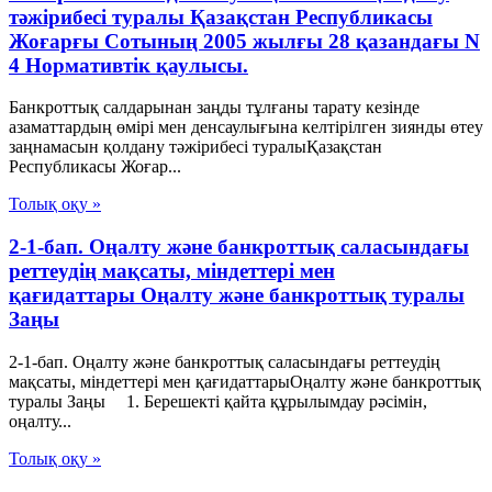
тәжірибесі туралы Қазақстан Республикасы
Жоғарғы Сотының 2005 жылғы 28 қазандағы N
4 Нормативтік қаулысы.
Банкроттық салдарынан заңды тұлғаны тарату кезінде
азаматтардың өмірі мен денсаулығына келтірілген зиянды өтеу
заңнамасын қолдану тәжірибесі туралыҚазақстан
Республикасы Жоғар...
Толық оқу »
2-1-бап. Оңалту және банкроттық саласындағы
реттеудің мақсаты, міндеттері мен
қағидаттары Оңалту және банкроттық туралы
Заңы
2-1-бап. Оңалту және банкроттық саласындағы реттеудің
мақсаты, міндеттері мен қағидаттарыОңалту және банкроттық
туралы Заңы 1. Берешекті қайта құрылымдау рәсімін,
оңалту...
Толық оқу »