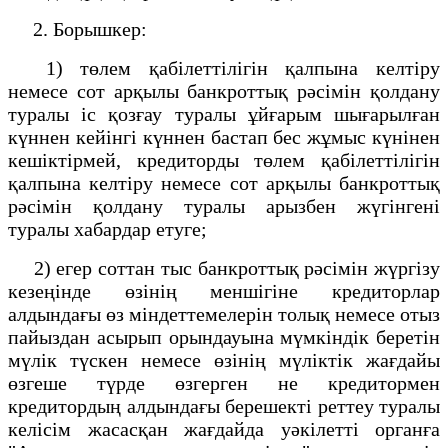
2. Борышкер:
1) төлем қабілеттілігін қалпына келтіру
немесе сот арқылы банкроттық рәсімін қолдану
туралы іс қозғау туралы ұйғарым шығарылған
күннен кейінгі күннен бастап бес жұмыс күнінен
кешіктірмей, кредиторды төлем қабілеттілігін
қалпына келтіру немесе сот арқылы банкроттық
рәсімін қолдану туралы арызбен жүгінгені
туралы хабардар етуге;
2) егер соттан тыс банкроттық рәсімін жүргізу
кезеңінде өзінің меншігіне кредиторлар
алдындағы өз міндеттемелерін толық немесе отыз
пайыздан асырып орындауына мүмкіндік беретін
мүлік түскен немесе өзінің мүліктік жағдайы
өзгеше түрде өзгерген не кредитормен
кредитордың алдындағы берешекті реттеу туралы
келісім жасасқан жағдайда уәкілетті органға