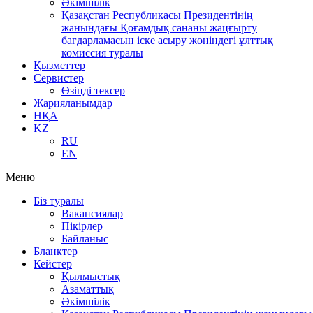
Әкімшілік
Қазақстан Республикасы Президентінің
жанындағы Қоғамдық сананы жаңғырту
бағдарламасын іске асыру жөніндегі ұлттық
комиссия туралы
Қызметтер
Сервистер
Өзіңді тексер
Жарияланымдар
НҚА
KZ
RU
EN
Меню
Біз туралы
Вакансиялар
Пікірлер
Байланыс
Бланктер
Кейстер
Қылмыстық
Азаматтық
Әкімшілік