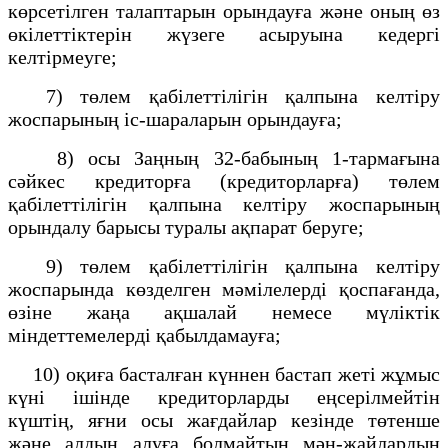
көрсетілген талаптарын орындауға және оның өз
өкілеттіктерін жүзеге асыруына кедергі
келтірмеуге;
7) төлем қабілеттілігін қалпына келтіру
жоспарының іс-шараларын орындауға;
8) осы Заңның 32-бабының 1-тармағына
сәйкес кредиторға (кредиторларға) төлем
қабілеттілігін қалпына келтіру жоспарының
орындалу барысы туралы ақпарат беруге;
9) төлем қабілеттілігін қалпына келтіру
жоспарында көзделген мәмілелерді қоспағанда,
өзіне жаңа ақшалай немесе мүліктік
міндеттемелерді қабылдамауға;
10) оқиға басталған күннен бастап жеті жұмыс
күні ішінде кредиторларды еңсерілмейтін
күштің, яғни осы жағдайлар кезінде төтенше
және алдын алуға болмайтын мән-жайлардың