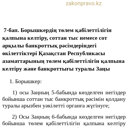
7-бап. Борышкердің төлем қабілеттілігін
қалпына келтіру, соттан тыс немесе сот
арқылы банкроттық рәсімдеріндегі
өкілеттіктері
Қазақстан Республикасы
азаматтарының төлем қабілеттілігін қалпына
келтіру және банкроттығы туралы Заңы
1. Борышкер:
1) осы Заңның 5-бабында көзделген негіздер
бойынша соттан тыс банкроттық рәсімін қолдану
туралы арызбен уәкілетті органға жүгінуге;
2) Осы Заңның 6-бабында көзделген негіздер
бойынша төлем қабілеттілігін қалпына келтіру