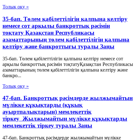
Толық оқу »
35-бап. Төлем қабілеттілігін қалпына келтіру
немесе сот арқылы банкроттық рәсімін
тоқтату Қазақстан Республикасы
азаматтарының төлем қабілеттілігін қалпына
келтіру және банкроттығы туралы Заңы
35-бап. Төлем қабілеттілігін қалпына келтіру немесе сот
арқылы банкроттық рәсімін тоқтатуҚазақстан Республикасы
азаматтарының төлем қабілеттілігін қалпына келтіру және
банкро...
Толық оқу »
47-бап. Банкроттық рәсімдерде жылжымайтын
мүлікке құқықтарды (құқық
ауыртпалықтарын) мемлекеттік
тіркеу Жылжымайтын мүлікке құқықтарды
мемлекеттік тіркеу туралы Заңы
47-бап. Банкроттық рәсімдерде жылжымайтын мүлікке