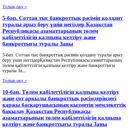
Толық оқу »
5-бап. Соттан тыс банкроттық рәсімін қолдану
туралы арыз беру үшін негіздер Қазақстан
Республикасы азаматтарының төлем
қабілеттілігін қалпына келтіру және
банкроттығы туралы Заңы
5-бап. Соттан тыс банкроттық рәсімін қолдану туралы арыз
беру үшін негіздерҚазақстан Республикасы азаматтарының
төлем қабілеттілігін қалпына келтіру және банкроттығы
туралы За...
Толық оқу »
10-бап. Төлем қабілеттілігін қалпына келтіру
және сот арқылы банкроттық рәсімдеріндегі
қаржы басқарушысының қызметін мемлекеттік
бақылау Қазақстан Республикасы
азаматтарының төлем қабілеттілігін қалпына
келтіру және банкроттығы туралы Заңы