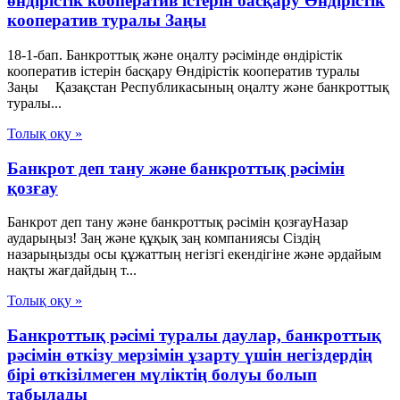
өндірістік кооператив iстерiн басқару Өндiрiстiк
кооператив туралы Заңы
18-1-бап. Банкроттық және оңалту рәсімінде өндірістік
кооператив iстерiн басқару Өндiрiстiк кооператив туралы
Заңы Қазақстан Республикасының оңалту және банкроттық
туралы...
Толық оқу »
Банкрот деп тану және банкроттық рәсімін
қозғау
Банкрот деп тану және банкроттық рәсімін қозғауНазар
аударыңыз! Заң және құқық заң компаниясы Сіздің
назарыңызды осы құжаттың негізгі екендігіне және әрдайым
нақты жағдайдың т...
Толық оқу »
Банкроттық рәсімі туралы даулар, банкроттық
рәсімін өткізу мерзімін ұзарту үшін негіздердің
бірі өткізілмеген мүліктің болуы болып
табылады