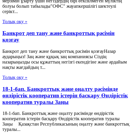
мерзімін ұзарту үшін негіздердің бірі өткізілмеген мүліктің
болуы болып табылады"ОФС" жауапкершілігі шектеулі
серікт...
Толық оқу »
Банкрот деп тану және банкроттық рәсімін
қозғау
Банкрот деп тану және банкроттық рәсімін қозғауНазар
аударыңыз! Заң және құқық заң компаниясы Сіздің
назарыңызды осы құжаттың негізгі екендігіне және әрдайым
нақты жағдайдың т...
Толық оқу »
18-1-бап. Банкроттық және оңалту рәсімінде
өндірістік кооператив iстерiн басқару Өндiрiстiк
кооператив туралы Заңы
18-1-бап. Банкроттық және оңалту рәсімінде өндірістік
кооператив iстерiн басқару Өндiрiстiк кооператив туралы
Заңы Қазақстан Республикасының оңалту және банкроттық
туралы...