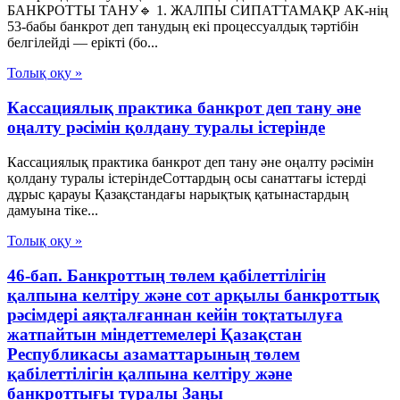
БАНКРОТТЫ ТАНУ🔹 1. ЖАЛПЫ СИПАТТАМАҚР АК-нің
53-бабы банкрот деп танудың екі процессуалдық тәртібін
белгілейді — ерікті (бо...
Толық оқу »
Кассациялық практика банкрот деп тану әне
оңалту рәсімін қолдану туралы істерінде
Кассациялық практика банкрот деп тану әне оңалту рәсімін
қолдану туралы істеріндеСоттардың осы санаттағы істерді
дұрыс қарауы Қазақстандағы нарықтық қатынастардың
дамуына тіке...
Толық оқу »
46-бап. Банкроттың төлем қабілеттілігін
қалпына келтіру және сот арқылы банкроттық
рәсімдері аяқталғаннан кейін тоқтатылуға
жатпайтын міндеттемелері Қазақстан
Республикасы азаматтарының төлем
қабілеттілігін қалпына келтіру және
банкроттығы туралы Заңы