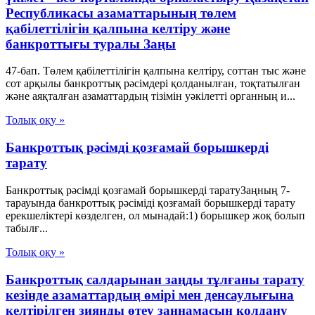
Республикасы азаматтарының төлем
қабілеттілігін қалпына келтіру және
банкроттығы туралы Заңы
47-бап. Төлем қабілеттілігін қалпына келтіру, соттан тыс және
сот арқылы банкроттық рәсімдері қолданылған, тоқтатылған
және аяқталған азаматтардың тізімін уәкілетті органның и...
Толық оқу »
Банкроттық рәсімді қозғамай борышкерді
тарату
Банкроттық рәсімді қозғамай борышкерді таратуЗаңның 7-
тарауында банкроттық рәсіміді қозғамай борышкерді тарату
ерекшеліктері көзделген, ол мынадай:1) борышкер жоқ болып
табылғ...
Толық оқу »
Банкроттық салдарынан заңды тұлғаны тарату
кезінде азаматтардың өмірі мен денсаулығына
келтірілген зиянды өтеу заңнамасын қолдану