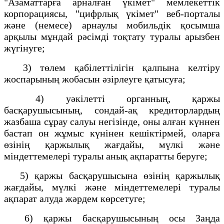
"Азаматтарға арналған үкімет" мемлекеттік
корпорациясы, "
цифрлық үкімет
" веб-порталы
және (немесе) арнаулы мобильдік қосымша
арқылы мұндай рәсімді тоқтату туралы арызбен
жүгінуге;
3) төлем қабілеттілігін қалпына келтіру
жоспарының жобасын әзірлеуге қатысуға;
4) уәкілетті органның, қаржы
басқарушысының, сондай-ақ кредиторлардың
жазбаша сұрау салуы негізінде, оны алған күннен
бастап он жұмыс күнінен кешіктірмей, оларға
өзінің қаржылық жағдайы, мүлкі және
міндеттемелері туралы анық ақпаратты беруге;
5) қаржы басқарушысына өзінің қаржылық
жағдайы, мүлкі және міндеттемелері туралы
ақпарат алуда жәрдем көрсетуге;
6) қаржы басқарушысының осы Заңда