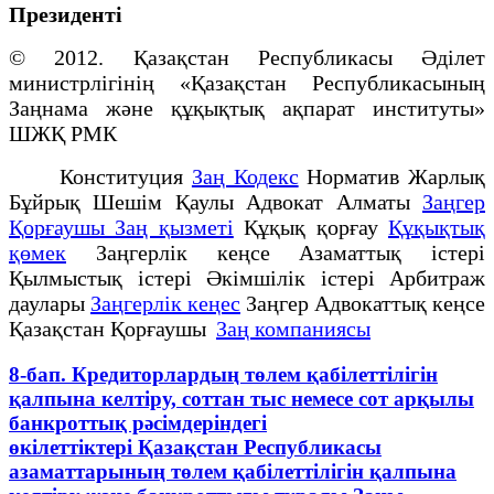
Президенті
© 2012. Қазақстан Республикасы Әділет
министрлігінің «Қазақстан Республикасының
Заңнама және құқықтық ақпарат институты»
ШЖҚ РМК
Конституция
Заң Кодекс
Норматив Жарлық
Бұйрық Шешім Қаулы Адвокат Алматы
Заңгер
Қорғаушы Заң қызметі
Құқық қорғау
Құқықтық
қөмек
Заңгерлік кеңсе Азаматтық істері
Қылмыстық істері Әкімшілік істері Арбитраж
даулары
Заңгерлік кеңес
Заңгер Адвокаттық кеңсе
Қазақстан Қорғаушы
Заң компаниясы
8-бап. Кредиторлардың төлем қабілеттілігін
қалпына келтіру, соттан тыс немесе сот арқылы
банкроттық рәсімдеріндегі
өкілеттіктері Қазақстан Республикасы
азаматтарының төлем қабілеттілігін қалпына