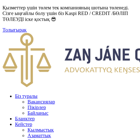
Қызметтер үшін төлем тек компанияның шотына төленеді.
Сізге ыңғайлы болу үшін біз Kaspi RED / CREDIT /БӨЛІП
ТӨЛЕУДІ іске қостық 😎
Толығырақ
Біз туралы
Вакансиялар
Пікірлер
Байланыс
Бланктер
Кейстер
Қылмыстық
Азаматтық