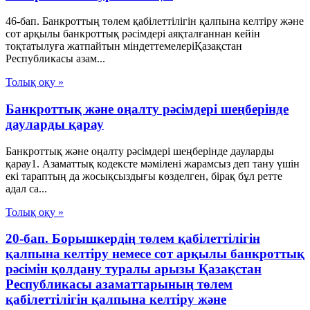
46-бап. Банкроттың төлем қабілеттілігін қалпына келтіру және
сот арқылы банкроттық рәсімдері аяқталғаннан кейін
тоқтатылуға жатпайтын міндеттемелеріҚазақстан
Республикасы азам...
Толық оқу »
Банкроттық және оңалту рәсімдері шеңберінде
дауларды қарау
Банкроттық және оңалту рәсімдері шеңберінде дауларды
қарау1. Азаматтық кодексте мәмілені жарамсыз деп тану үшін
екі тараптың да жосықсыздығы көзделген, бірақ бұл ретте
адал са...
Толық оқу »
20-бап. Борышкердің төлем қабілеттілігін
қалпына келтіру немесе сот арқылы банкроттық
рәсімін қолдану туралы арызы Қазақстан
Республикасы азаматтарының төлем
қабілеттілігін қалпына келтіру және