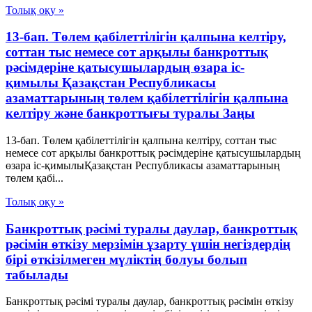
Толық оқу »
13-бап. Төлем қабілеттілігін қалпына келтіру,
соттан тыс немесе сот арқылы банкроттық
рәсімдеріне қатысушылардың өзара іс-
қимылы Қазақстан Республикасы
азаматтарының төлем қабілеттілігін қалпына
келтіру және банкроттығы туралы Заңы
13-бап. Төлем қабілеттілігін қалпына келтіру, соттан тыс
немесе сот арқылы банкроттық рәсімдеріне қатысушылардың
өзара іс-қимылыҚазақстан Республикасы азаматтарының
төлем қабі...
Толық оқу »
Банкроттық рәсімі туралы даулар, банкроттық
рәсімін өткізу мерзімін ұзарту үшін негіздердің
бірі өткізілмеген мүліктің болуы болып
табылады
Банкроттық рәсімі туралы даулар, банкроттық рәсімін өткізу