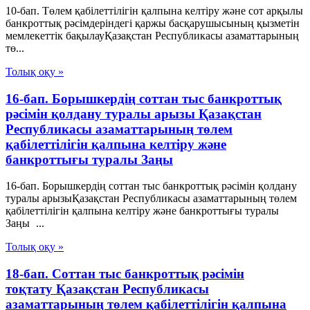
10-бап. Төлем қабілеттілігін қалпына келтіру және сот арқылы
банкроттық рәсімдеріндегі қаржы басқарушысының қызметін
мемлекеттік бақылауҚазақстан Республикасы азаматтарының
тө...
Толық оқу »
16-бап. Борышкердің соттан тыс банкроттық
рәсімін қолдану туралы арызы Қазақстан
Республикасы азаматтарының төлем
қабілеттілігін қалпына келтіру және
банкроттығы туралы Заңы
16-бап. Борышкердің соттан тыс банкроттық рәсімін қолдану
туралы арызыҚазақстан Республикасы азаматтарының төлем
қабілеттілігін қалпына келтіру және банкроттығы туралы
Заңы ...
Толық оқу »
18-бап. Соттан тыс банкроттық рәсімін
тоқтату Қазақстан Республикасы
азаматтарының төлем қабілеттілігін қалпына