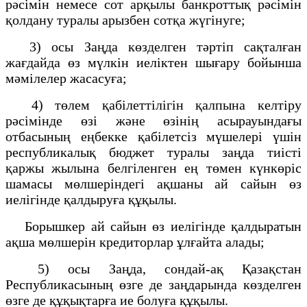
рәсімін немесе сот арқылы банкроттық рәсімін
қолдану туралы арызбен сотқа жүгінуге;
3) осы Заңда көзделген тәртіп сақталған
жағдайда өз мүлкін иеліктен шығару бойынша
мәмілелер жасасуға;
4) төлем қабілеттілігін қалпына келтіру
рәсімінде өзі және өзінің асырауындағы
отбасының еңбекке қабілетсіз мүшелері үшін
республикалық бюджет туралы заңда тиісті
қаржы жылына белгіленген ең төмен күнкөріс
шамасы мөлшеріндегі ақшаны ай сайын өз
иелігінде қалдыруға құқылы.
Борышкер ай сайын өз иелігінде қалдыратын
ақша мөлшерін кредиторлар ұлғайта алады;
5) осы Заңда, сондай-ақ Қазақстан
Республикасының өзге де заңдарында көзделген
өзге де құқықтарға ие болуға құқылы.