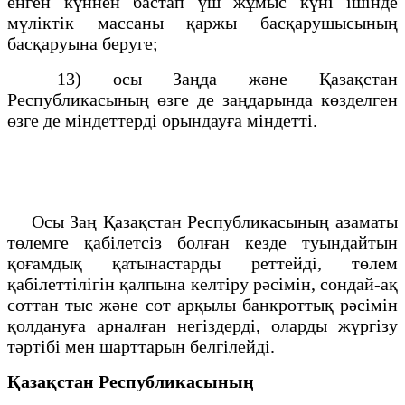
енген күннен бастап үш жұмыс күні ішінде
мүліктік массаны қаржы басқарушысының
басқаруына беруге;
13) осы Заңда және Қазақстан
Республикасының өзге де заңдарында көзделген
өзге де міндеттерді орындауға міндетті.
Осы Заң Қазақстан Республикасының азаматы
төлемге қабілетсіз болған кезде туындайтын
қоғамдық қатынастарды реттейді, төлем
қабілеттілігін қалпына келтіру рәсімін, сондай-ақ
соттан тыс және сот арқылы банкроттық рәсімін
қолдануға арналған негіздерді, оларды жүргізу
тәртібі мен шарттарын белгілейді.
Қазақстан Республикасының