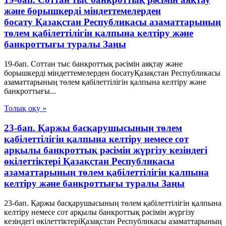
және борышкерді міндеттемелерден
босату Қазақстан Республикасы азаматтарының
төлем қабілеттілігін қалпына келтіру және
банкроттығы туралы Заңы
19-бап. Соттан тыс банкроттық рәсімін аяқтау және
борышкерді міндеттемелерден босатуҚазақстан Республикасы
азаматтарының төлем қабілеттілігін қалпына келтіру және
банкроттығы...
Толық оқу »
23-бап. Қаржы басқарушысының төлем
қабілеттілігін қалпына келтіру немесе сот
арқылы банкроттық рәсімін жүргізу кезіндегі
өкілеттіктері Қазақстан Республикасы
азаматтарының төлем қабілеттілігін қалпына
келтіру және банкроттығы туралы Заңы
23-бап. Қаржы басқарушысының төлем қабілеттілігін қалпына
келтіру немесе сот арқылы банкроттық рәсімін жүргізу
кезіндегі өкілеттіктеріҚазақстан Республикасы азаматтарының