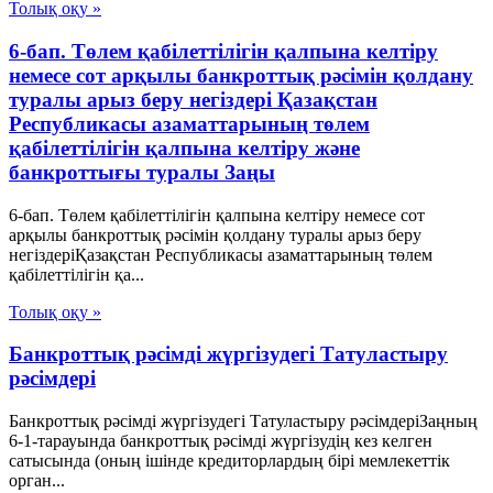
Толық оқу »
6-бап. Төлем қабілеттілігін қалпына келтіру
немесе сот арқылы банкроттық рәсімін қолдану
туралы арыз беру негіздері Қазақстан
Республикасы азаматтарының төлем
қабілеттілігін қалпына келтіру және
банкроттығы туралы Заңы
6-бап. Төлем қабілеттілігін қалпына келтіру немесе сот
арқылы банкроттық рәсімін қолдану туралы арыз беру
негіздеріҚазақстан Республикасы азаматтарының төлем
қабілеттілігін қа...
Толық оқу »
Банкроттық рәсімді жүргізудегі Татуластыру
рәсімдері
Банкроттық рәсімді жүргізудегі Татуластыру рәсімдеріЗаңның
6-1-тарауында банкроттық рәсімді жүргізудің кез келген
сатысында (оның ішінде кредиторлардың бірі мемлекеттік
орган...