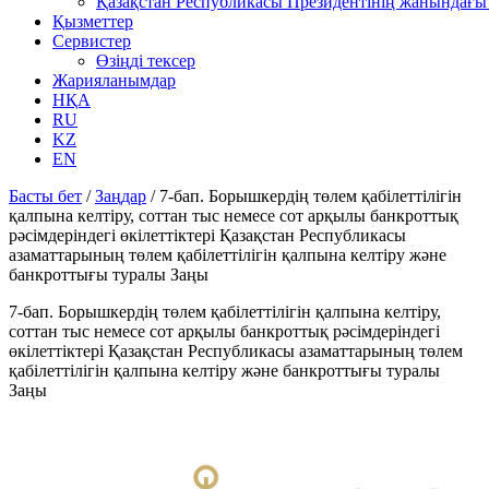
Қазақстан Республикасы Президентінің жанындағы 
Қызметтер
Сервистер
Өзіңді тексер
Жарияланымдар
НҚА
RU
KZ
EN
Басты бет
/
Заңдар
/
7-бап. Борышкердің төлем қабілеттілігін
қалпына келтіру, соттан тыс немесе сот арқылы банкроттық
рәсімдеріндегі өкілеттіктері Қазақстан Республикасы
азаматтарының төлем қабілеттілігін қалпына келтіру және
банкроттығы туралы Заңы
7-бап. Борышкердің төлем қабілеттілігін қалпына келтіру,
соттан тыс немесе сот арқылы банкроттық рәсімдеріндегі
өкілеттіктері Қазақстан Республикасы азаматтарының төлем
қабілеттілігін қалпына келтіру және банкроттығы туралы
Заңы