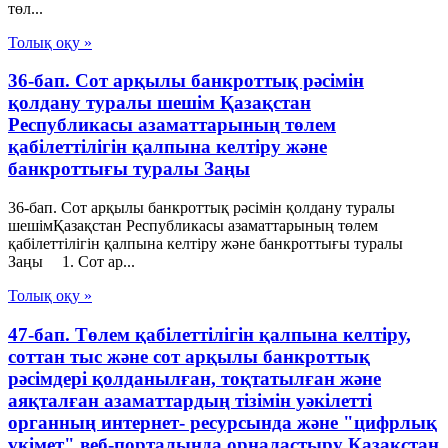
төл...
Толық оқу »
36-бап. Сот арқылы банкроттық рәсімін
қолдану туралы шешім Қазақстан
Республикасы азаматтарының төлем
қабілеттілігін қалпына келтіру және
банкроттығы туралы Заңы
36-бап. Сот арқылы банкроттық рәсімін қолдану туралы
шешімҚазақстан Республикасы азаматтарының төлем
қабілеттілігін қалпына келтіру және банкроттығы туралы
Заңы 1. Сот ар...
Толық оқу »
47-бап. Төлем қабілеттілігін қалпына келтіру,
соттан тыс және сот арқылы банкроттық
рәсімдері қолданылған, тоқтатылған және
аяқталған азаматтардың тізімін уәкілетті
органның интернет- ресурсында және "цифрлық
үкімет" веб-порталында орналастыру Қазақстан