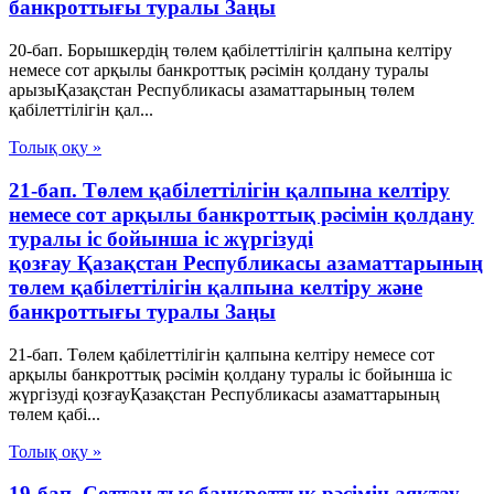
банкроттығы туралы Заңы
20-бап. Борышкердің төлем қабілеттілігін қалпына келтіру
немесе сот арқылы банкроттық рәсімін қолдану туралы
арызыҚазақстан Республикасы азаматтарының төлем
қабілеттілігін қал...
Толық оқу »
21-бап. Төлем қабілеттілігін қалпына келтіру
немесе сот арқылы банкроттық рәсімін қолдану
туралы іс бойынша іс жүргізуді
қозғау Қазақстан Республикасы азаматтарының
төлем қабілеттілігін қалпына келтіру және
банкроттығы туралы Заңы
21-бап. Төлем қабілеттілігін қалпына келтіру немесе сот
арқылы банкроттық рәсімін қолдану туралы іс бойынша іс
жүргізуді қозғауҚазақстан Республикасы азаматтарының
төлем қабі...
Толық оқу »
19-бап. Соттан тыс банкроттық рәсімін аяқтау