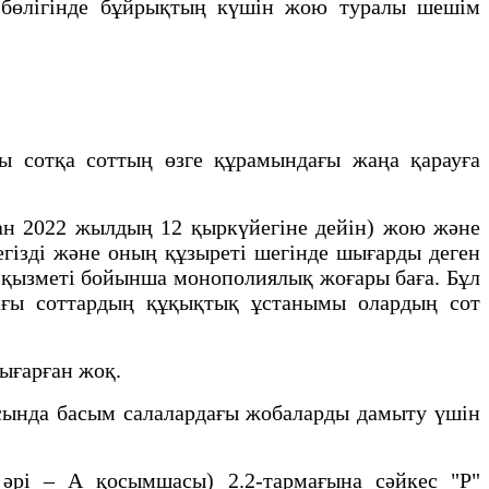
ң бөлігінде бұйрықтың күшін жою туралы шешім
ы сотқа соттың өзге құрамындағы жаңа қарауға
нан 2022 жылдың 12 қыркүйегіне дейін) жою және
егізді және оның құзыреті шегінде шығарды деген
р қызметі бойынша монополиялық жоғары баға. Бұл
ағы соттардың құқықтық ұстанымы олардың сот
ығарған жоқ.
асында басым салалардағы жобаларды дамыту үшін
 әрі – А қосымшасы) 2.2-тармағына сәйкес "Р"