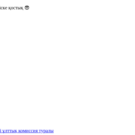
ске қостық 😎
і ұлттық комиссия туралы