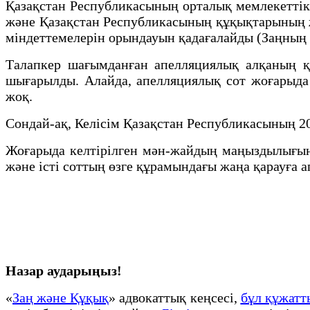
Қазақстан Республикасының орталық мемлекеттік
және Қазақстан Республикасының құқықтарының ж
міндеттемелерін орындауын қадағалайды (Заңның 
Талапкер шағымданған апелляциялық алқаның қ
шығарылды. Алайда, апелляциялық сот жоғарыда а
жоқ.
Сондай-ақ, Келісім Қазақстан Республикасының 2
Жоғарыда келтірілген мән-жайдың маңыздылығын
және істі соттың өзге құрамындағы жаңа қарауға 
Назар аударыңыз!
«
Заң және Құқық
» адвокаттық кеңсесі,
бұл құжат