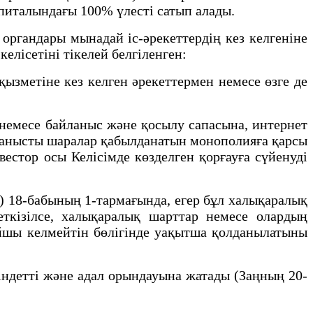
италындағы 100% үлесті сатып алады.
ргандары мынадай іс-әрекеттердің кез келгеніне
елісетіні тікелей белгіленген:
зметіне кез келген әрекеттермен немесе өзге де
 немесе байланыс және қосылу сапасына, интернет
йланысты шаралар қабылданатын монополияға қарсы
естор осы Келісімде көзделген қорғауға сүйенуді
 18-бабының 1-тармағында, егер бұл халықаралық
еткізілсе, халықаралық шарттар немесе олардың
айшы келмейтін бөлігінде уақытша қолданылатыны
ндетті және адал орындауына жатады (Заңның 20-