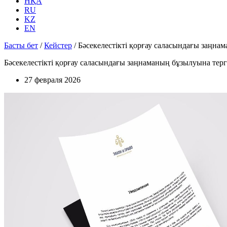
НҚА
RU
KZ
EN
Басты бет
/
Кейстер
/
Бәсекелестікті қорғау саласындағы заңн
Бәсекелестікті қорғау саласындағы заңнаманың бұзылуына тер
27 февраля 2026