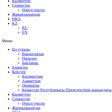
Қызметтер
Сервистер
Өзіңді тексер
Жарияланымдар
НҚА
KZ
RU
EN
Меню
Біз туралы
Вакансиялар
Пікірлер
Байланыс
Бланктер
Кейстер
Қылмыстық
Азаматтық
Әкімшілік
Қазақстан Республикасы Президентінің жанындағы 
Қызметтер
Сервистер
Өзіңді тексер
Жарияланымдар