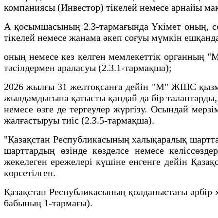
компаниясы (Инвестор) тікелей немесе арнайы м
А қосымшасының 2.3-тармағында Үкімет оның, со
тікелей немесе жанама әкеп соғуы мүмкін ешқандай
оның немесе кез келген мемлекеттік органның "
тәсілдермен араласуы (2.3.1-тармақша);
2026 жылғы 31 желтоқсанға дейін "М" ЖШС қызмет
жылдамдығына қатысты қандай да бір талаптарды,
немесе өзге де тергеулер жүргізу. Осындай мерз
жалғастыруы тиіс (2.3.5-тармақша).
"Қазақстан Республикасының халықаралық шартта
шарттардың өзінде көзделсе немесе келіссөзде
жекелеген ережелері күшіне енгенге дейін Қаза
көрсетілген.
Қазақстан Республикасының қолданыстағы әрбір 
бабының 1-тармағы).