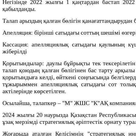
Негізінде 2022 жылғы 1 қаңтардан бастап 202
қабылданды.
Талап арыздың қалған бөлігін қанағаттандырудан 
Апелляция: бірінші сатыдағы соттың шешімі өзгері
Кассация: апелляциялық сатыдағы қаулының кү
жіберілді
Қорытындылар: даулы бұйрықты тек тексерілетін
талап қоюдың қалған бөлігінен бас тарту арқылы
қорытындыға келді, өйткені соңғысында белгілер
тұжырыммен апелляциялық сатыдағы сот толық
актілерінде көрсетілген.
Осылайша, талапкер – "М" ЖШС "К"АҚ компанияла
2024 жылғы 20 наурызда Қазақстан Республикасы
ұзақ мерзімді стратегиялық әріптестік орнату тура
Жоғарыда аталған Келісімнің "стратегиялық и