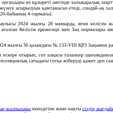
 органдары өз құзыреті шегінде халықаралық шар
үзеге асырылуын қамтамасыз етеді, сондай-ақ х
20-бабының 4-тармағы).
аулысы 2024 жылғы 28 мамырда, яғни келісім жа
талған Келісім ережелері мен Заң нормалары аясы
024 жылғы 30 қазандағы № 133-VIII ҚРЗ Заңымен р
 ескере отырып, сот алқасы талапкер шағымданғ
апелляциялық сатыдағы сотқа жіберуді қажет деп са
тың жалпылама
екендігіне және нақты
сіздің жағда