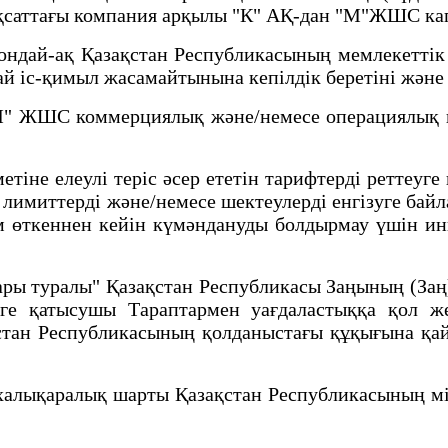
ақсаттағы компания арқылы "К" АҚ-дан "М"ЖШС кап
ндай-ақ Қазақстан Республикасының мемлекеттік о
 іс-қимыл жасамайтынына кепілдік беретіні және к
М" ЖШС коммерциялық және/немесе операциялық қы
іне елеулі теріс әсер ететін тарифтерді реттеуге
 лимиттерді және/немесе шектеулерді енгізуге ба
ім өткеннен кейін күмәндануды болдырмау үшін инв
ры туралы" Қазақстан Республикасы Заңының (Заң)
рге қатысушы Тараптармен уағдаластыққа қол ж
қстан Республикасының қолданыстағы құқығына қ
халықаралық шарты Қазақстан Республикасының мі