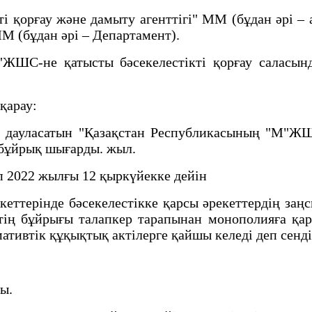
і қорғау және дамыту агенттігі" ММ (бұдан әрі – а
ММ (бұдан әрі – Департамент).
ЖШС-не қатысты бәсекелестікті қорғау саласын
қарау:
дауласатын "Қазақстан Республикасының "М"ЖШС
 бұйрық шығарды. жыл.
ап 2022 жылғы 12 қыркүйекке дейін
еттерінде бәсекелестікке қарсы әрекеттердің заңс
тің бұйрығы талапкер тарапынан монополияға қар
ативтік құқықтық актілерге қайшы келеді деп сенді
ы.