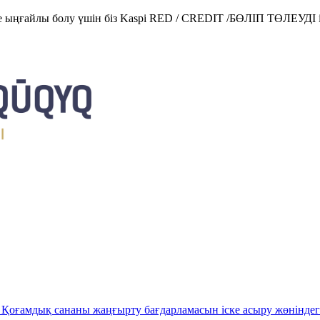
е ыңғайлы болу үшін біз Kaspi RED / CREDIT /БӨЛІП ТӨЛЕУДІ і
Қоғамдық сананы жаңғырту бағдарламасын іске асыру жөніндег