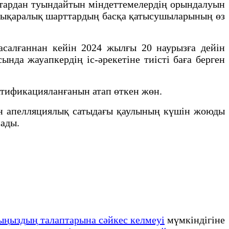
ттардан туындайтын міндеттемелердің орындалуын
алықаралық шарттардың басқа қатысушыларының өз
салғаннан кейін 2024 жылғы 20 наурызға дейін
нда жауапкердің іс-әрекетіне тиісті баға берген
атификацияланғанын атап өткен жөн.
ан апелляциялық сатыдағы қаулының күшін жоюды
нады.
йыңыздың талаптарына сәйкес келмеуі
мүмкіндігіне