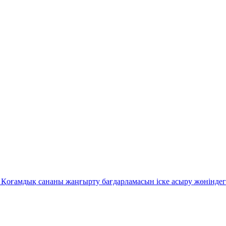
Қоғамдық сананы жаңғырту бағдарламасын іске асыру жөніндег