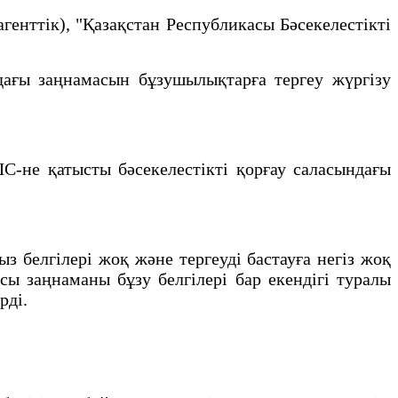
генттік), "Қазақстан Республикасы Бәсекелестікті
дағы заңнамасын бұзушылықтарға тергеу жүргізу
-не қатысты бәсекелестікті қорғау саласындағы
ыз белгілері жоқ және тергеуді бастауға негіз жоқ
сы заңнаманы бұзу белгілері бар екендігі туралы
рді.