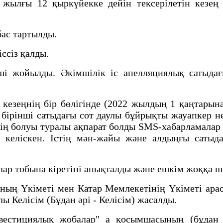
2 жылғы 12 қыркүйекке дейін тексерілетін кезе
бас тартылды.
ссіз қалды.
ші жойылды. Әкімшілік іс апелляциялық сатыдағ
 кезеңнің бір бөлігінде (2022 жылдың 1 қаңтары
 бірінші сатыдағы сот даулы бұйрықты жауапкер н
дің болуы туралы ақпарат болды SMS-хабарламала
 келіскен. Істің мән-жайы және алдыңғы сатыд
р тобына кіретіні анықталды және ешкім жоққа ш
ның Үкіметі мен Катар Мемлекетінің Үкіметі ар
лы Келісім (Бұдан әрі - Келісім) жасалды.
нвестициялық жобалар" а қосымшасының (бұдан