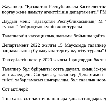
Жауапкер: "Қазақстан Республикасы Бәсекелестікт
қорғау және дамыту агенттігінің департаменті" Р
Даудың мәні: "Қазақстан Республикасының" М "
туралы" бұйрықтың күшін жою туралы.
Талапкердің кассациялық шағымы бойынша қайта 
Департамент 2022 жылғы 15 Маусымда талапкер 
заңнамасының бұзылуына тергеу жүргізу туралы"
Тексерілетін кезең: 2020 жылғы 1 қаңтардан баст
Талапкер бұл бұйрықты сотта даулап, оның іс-әрек
деп дәлелдеді. Сондай-ақ, талапкер Департамент
тиісті хабарламасыз шығарылды, бұл салалық норм
Сот актілері:
1-ші саты: сот частично ішінара қанағаттандырылд