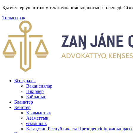
Қызметтер үшін төлем тек компанияның шотына төленеді. Сізг
Толығырақ
Біз туралы
Вакансиялар
Пікірлер
Байланыс
Бланктер
Кейстер
Қылмыстық
Азаматтық
Әкімшілік
Қазақстан Республикасы Президентінің жанындағы 