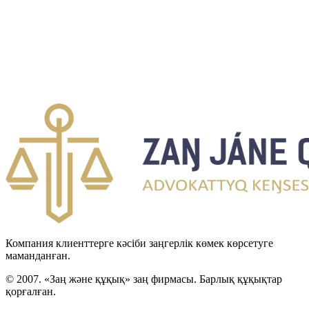
Компания клиенттерге кәсіби заңгерлік көмек көрсетуге
маманданған.
© 2007. «Заң және құқық» заң фирмасы. Барлық құқықтар
қорғалған.