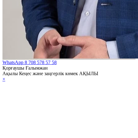
WhatsApp
8 708 578 57 58
Қорғаушы Ғалымжан
Ақылы Кеңес және заңгерлік көмек АҚЫЛЫ
×