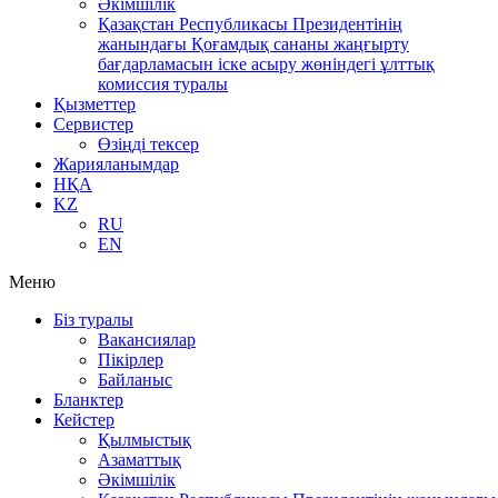
Әкімшілік
Қазақстан Республикасы Президентінің
жанындағы Қоғамдық сананы жаңғырту
бағдарламасын іске асыру жөніндегі ұлттық
комиссия туралы
Қызметтер
Сервистер
Өзіңді тексер
Жарияланымдар
НҚА
KZ
RU
EN
Меню
Біз туралы
Вакансиялар
Пікірлер
Байланыс
Бланктер
Кейстер
Қылмыстық
Азаматтық
Әкімшілік