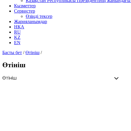
Қазақстан Республикасы Президентінің жанындағы 
Қызметтер
Сервистер
Өзіңді тексер
Жарияланымдар
НҚА
RU
KZ
EN
Басты бет
/
Өтініш
/
Өтініш