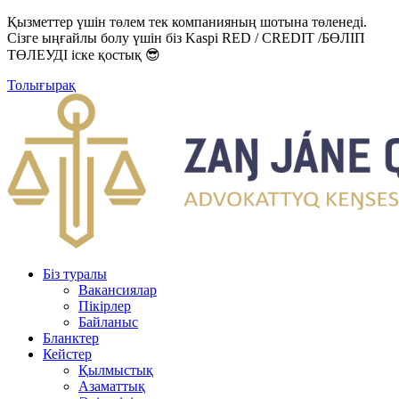
Қызметтер үшін төлем тек компанияның шотына төленеді.
Сізге ыңғайлы болу үшін біз Kaspi RED / CREDIT /БӨЛІП
ТӨЛЕУДІ іске қостық 😎
Толығырақ
Біз туралы
Вакансиялар
Пікірлер
Байланыс
Бланктер
Кейстер
Қылмыстық
Азаматтық