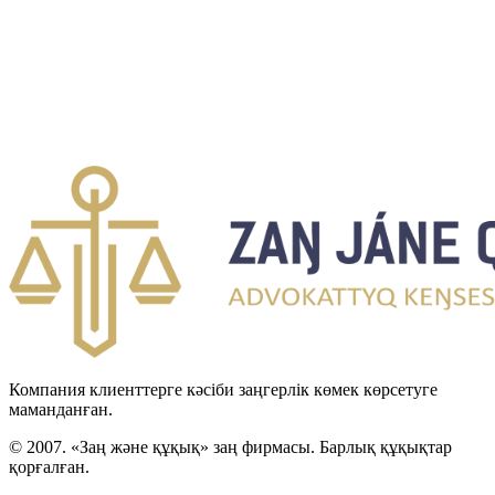
Компания клиенттерге кәсіби заңгерлік көмек көрсетуге
маманданған.
© 2007. «Заң және құқық» заң фирмасы. Барлық құқықтар
қорғалған.