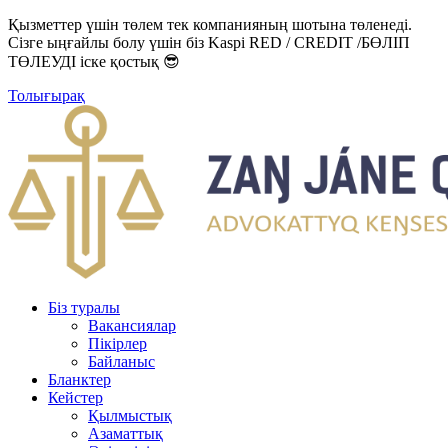
Қызметтер үшін төлем тек компанияның шотына төленеді.
Сізге ыңғайлы болу үшін біз Kaspi RED / CREDIT /БӨЛІП
ТӨЛЕУДІ іске қостық 😎
Толығырақ
Біз туралы
Вакансиялар
Пікірлер
Байланыс
Бланктер
Кейстер
Қылмыстық
Азаматтық