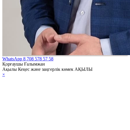
WhatsApp
8 708 578 57 58
Қорғаушы Ғалымжан
Ақылы Кеңес және заңгерлік көмек АҚЫЛЫ
×