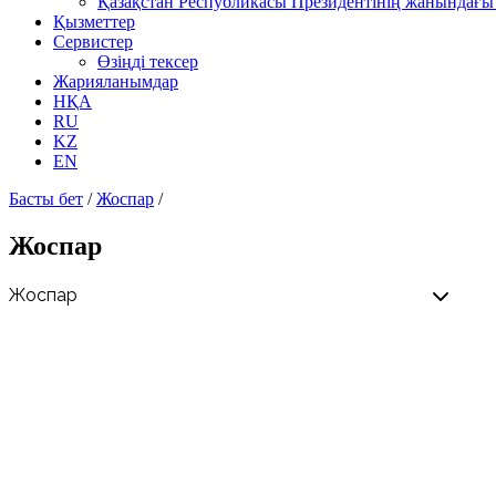
Қазақстан Республикасы Президентінің жанындағы 
Қызметтер
Сервистер
Өзіңді тексер
Жарияланымдар
НҚА
RU
KZ
EN
Басты бет
/
Жоспар
/
Жоспар