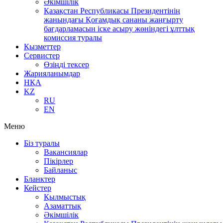
Әкімшілік
Қазақстан Республикасы Президентінің
жанындағы Қоғамдық сананы жаңғырту
бағдарламасын іске асыру жөніндегі ұлттық
комиссия туралы
Қызметтер
Сервистер
Өзіңді тексер
Жарияланымдар
НҚА
KZ
RU
EN
Меню
Біз туралы
Вакансиялар
Пікірлер
Байланыс
Бланктер
Кейстер
Қылмыстық
Азаматтық
Әкімшілік