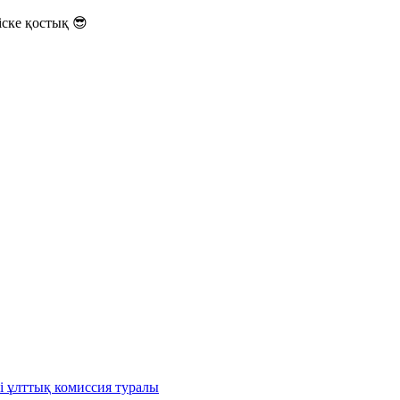
ске қостық 😎
і ұлттық комиссия туралы