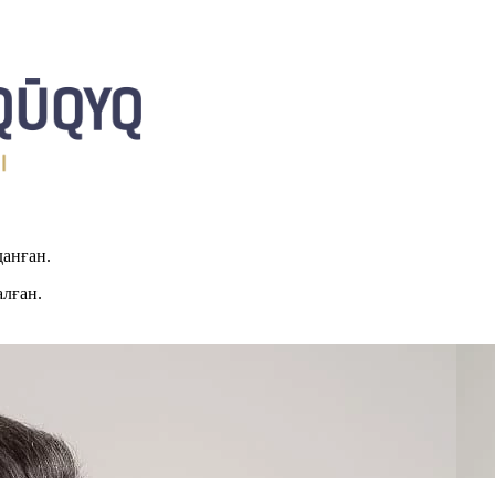
данған.
алған.