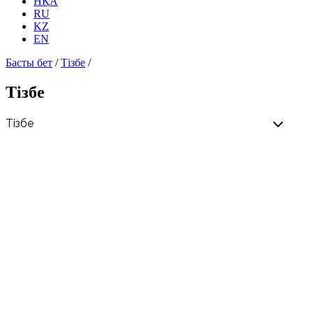
НҚА
RU
KZ
EN
Басты бет
/
Тізбе
/
Тізбе