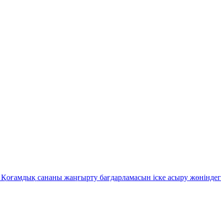
Қоғамдық сананы жаңғырту бағдарламасын іске асыру жөніндег