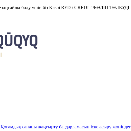
е ыңғайлы болу үшін біз Kaspi RED / CREDIT /БӨЛІП ТӨЛЕУДІ і
Қоғамдық сананы жаңғырту бағдарламасын іске асыру жөніндег