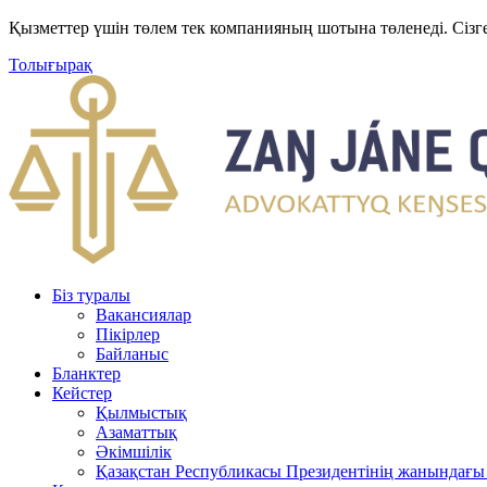
Қызметтер үшін төлем тек компанияның шотына төленеді. Сізг
Толығырақ
Біз туралы
Вакансиялар
Пікірлер
Байланыс
Бланктер
Кейстер
Қылмыстық
Азаматтық
Әкімшілік
Қазақстан Республикасы Президентінің жанындағы 