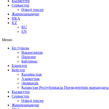
Қызметтер
Сервистер
Өзіңді тексер
Жарияланымдар
НҚА
KZ
RU
EN
Меню
Біз туралы
Вакансиялар
Пікірлер
Байланыс
Бланктер
Кейстер
Қылмыстық
Азаматтық
Әкімшілік
Қазақстан Республикасы Президентінің жанындағы 
Қызметтер
Сервистер
Өзіңді тексер
Жарияланымдар