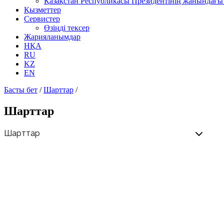
Қазақстан Республикасы Президентінің жанындағы 
Қызметтер
Сервистер
Өзіңді тексер
Жарияланымдар
НҚА
RU
KZ
EN
Басты бет
/
Шарттар
/
Шарттар