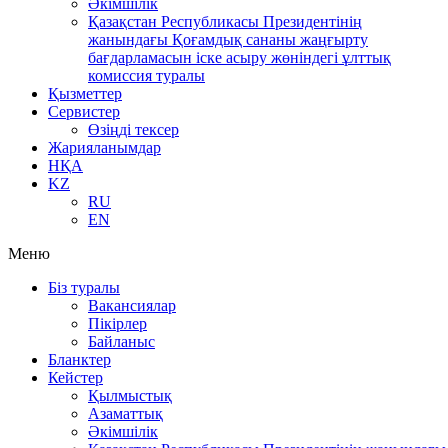
Әкімшілік
Қазақстан Республикасы Президентінің
жанындағы Қоғамдық сананы жаңғырту
бағдарламасын іске асыру жөніндегі ұлттық
комиссия туралы
Қызметтер
Сервистер
Өзіңді тексер
Жарияланымдар
НҚА
KZ
RU
EN
Меню
Біз туралы
Вакансиялар
Пікірлер
Байланыс
Бланктер
Кейстер
Қылмыстық
Азаматтық
Әкімшілік