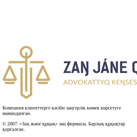
Компания клиенттерге кәсіби заңгерлік көмек көрсетуге
маманданған.
© 2007. «Заң және құқық» заң фирмасы. Барлық құқықтар
қорғалған.