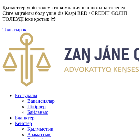
Қызметтер үшін төлем тек компанияның шотына төленеді.
Сізге ыңғайлы болу үшін біз Kaspi RED / CREDIT /БӨЛІП
ТӨЛЕУДІ іске қостық 😎
Толығырақ
Біз туралы
Вакансиялар
Пікірлер
Байланыс
Бланктер
Кейстер
Қылмыстық
Азаматтық