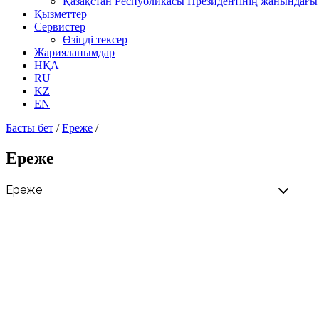
Қазақстан Республикасы Президентінің жанындағы 
Қызметтер
Сервистер
Өзіңді тексер
Жарияланымдар
НҚА
RU
KZ
EN
Басты бет
/
Ереже
/
Ереже