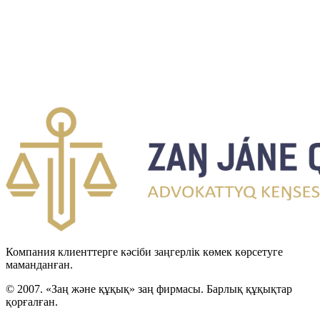
Компания клиенттерге кәсіби заңгерлік көмек көрсетуге
маманданған.
© 2007. «Заң және құқық» заң фирмасы. Барлық құқықтар
қорғалған.