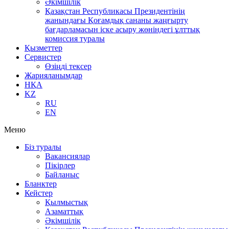
Әкімшілік
Қазақстан Республикасы Президентінің
жанындағы Қоғамдық сананы жаңғырту
бағдарламасын іске асыру жөніндегі ұлттық
комиссия туралы
Қызметтер
Сервистер
Өзіңді тексер
Жарияланымдар
НҚА
KZ
RU
EN
Меню
Біз туралы
Вакансиялар
Пікірлер
Байланыс
Бланктер
Кейстер
Қылмыстық
Азаматтық
Әкімшілік