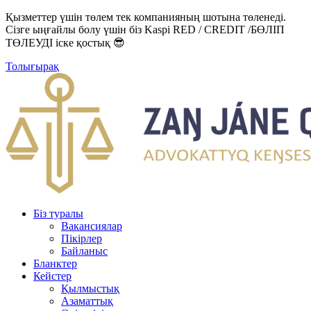
Қызметтер үшін төлем тек компанияның шотына төленеді.
Сізге ыңғайлы болу үшін біз Kaspi RED / CREDIT /БӨЛІП
ТӨЛЕУДІ іске қостық 😎
Толығырақ
Біз туралы
Вакансиялар
Пікірлер
Байланыс
Бланктер
Кейстер
Қылмыстық
Азаматтық