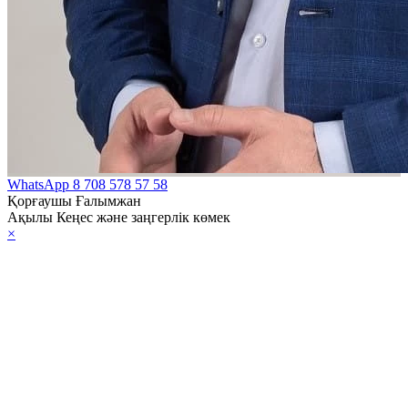
WhatsApp
8 708 578 57 58
Қорғаушы Ғалымжан
Ақылы Кеңес және заңгерлік көмек
×