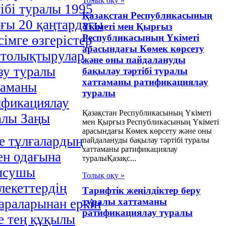
Толық оқу »
ібі туралы 1995
Қазақстан Республикасының
ғы 20 қаңтардағы
Үкіметі мен Қырғыз
Республикасының Үкіметі
сімге өзгерістер
арасындағы Көмек көрсету
 толықтырулар
және оны пайдалануды
зу туралы
бақылау тәртібі туралы
хаттаманы ратификациялау
таманы
туралы
ификациялау
Қазақстан Республикасының Үкіметі
алы Заңы
мен Қырғыз Республикасының Үкіметі
арасындағы Көмек көрсету және оны
е тұлғалардың
пайдалануды бақылау тәртібі туралы
хаттаманы ратификациялау
ен одағына
туралыҚазақс...
ысушы
Толық оқу »
лекеттердің
Тарифтік жеңілдіктер беру
араларынан еркін
туралы хаттаманы
ратификациялау туралы
е тең құқылы