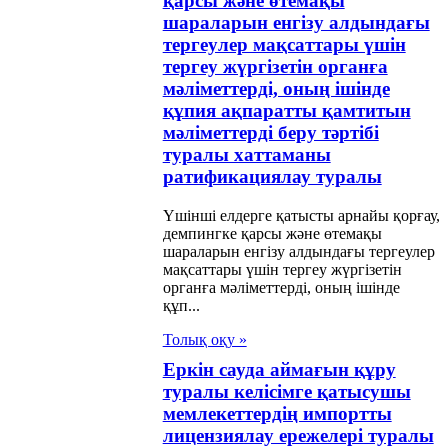
қарсы және өтемақы
никалық
шараларын енгізу алдындағы
тергеулер мақсаттары үшін
ымақтастықтың
тергеу жүргізетін органға
згі принциптері
мәліметтерді, оның ішінде
лы келісімге
құпия ақпаратты қамтитын
мәліметтерді беру тәртібі
рістер енгізу
туралы хаттаманы
алы төртінші
ратификациялау туралы
таманы
Үшінші елдерге қатысты арнайы қорғау,
ификациялау
демпингке қарсы және өтемақы
шараларын енгізу алдындағы тергеулер
алы Заңы
мақсаттары үшін тергеу жүргізетін
органға мәліметтерді, оның ішінде
құп...
2 жылғы 7
андағы Ұжымдық
Толық оқу »
Еркін сауда аймағын құру
псіздік туралы
туралы келісімге қатысушы
т ұйымының
мемлекеттердің импортты
ықтық мәртебесі
лицензиялау ережелері туралы