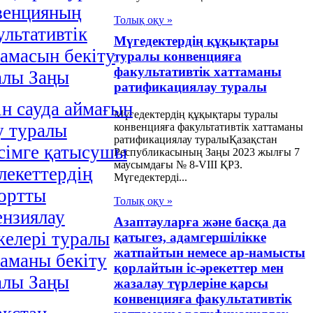
венцияның
Толық оқу »
ультативтік
Мүгедектердің құқықтары
тамасын бекіту
туралы конвенцияға
факультативтік хаттаманы
алы Заңы
ратификациялау туралы
ін сауда аймағын
Мүгедектердің құқықтары туралы
у туралы
конвенцияға факультативтік хаттаманы
ратификациялау туралыҚазақстан
ісімге қатысушы
Республикасының Заңы 2023 жылғы 7
маусымдағы № 8-VIII ҚРЗ.
лекеттердің
Мүгедектерді...
ортты
Толық оқу »
ензиялау
Азаптауларға және басқа да
желері туралы
қатыгез, адамгершілікке
жатпайтын немесе ар-намысты
таманы бекіту
қорлайтын іс-әрекеттер мен
алы Заңы
жазалау түрлеріне қарсы
конвенцияға факультативтік