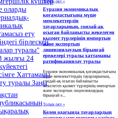
імгершілік күштер
Толық оқу »
е оларды
Еуразия экономикалық
қоғамдастығына мүше
ериалдық-
мемлекеттердiң
никалық
тауарларының, сондай-ақ
осыған байланысты жекелеген
тамасыз ету
қызмет түрлерiнiң импортын
ндегі бірлескен
және экспортын
алар туралы"
лицензиялаудың бiрыңғай
ережелерi туралы хаттаманы
3 жылғы 24
ратификациялау туралы
күйектегі
Еуразия экономикалық қоғамдастығына
ісімге Хаттаманы
мүше мемлекеттердiң тауарларының,
сондай-ақ осыған байланысты
іту туралы Заңы
жекелеген қызмет түрлерiнiң импортын
және экспортын лицензиялаудың
ақстан
бiрыңғай е...
публикасының
Толық оқу »
ықаралық
Кеден одағында тауарлардың
экспорты мен импорты кезінде