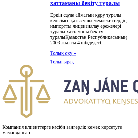
хаттаманы бекіту туралы
лы келісімге
рістер мен
Еркін сауда аймағын құру туралы
келісімге қатысушы мемлекеттердің
ықтырулар енгізу
импортты лицензиялау ережелері
туралы хаттаманы бекіту
алы хаттаманы
туралыҚазақстан Республикасының
ификациялау
2003 жылғы 4 шілдедегі...
алы Заңы
Толық оқу »
Толығырақ
ақстан
публикасының
н қабатын
атын заттар
індегі Монреаль
тамасына
ылуы туралы
Компания клиенттерге кәсіби заңгерлік көмек көрсетуге
маманданған.
ы