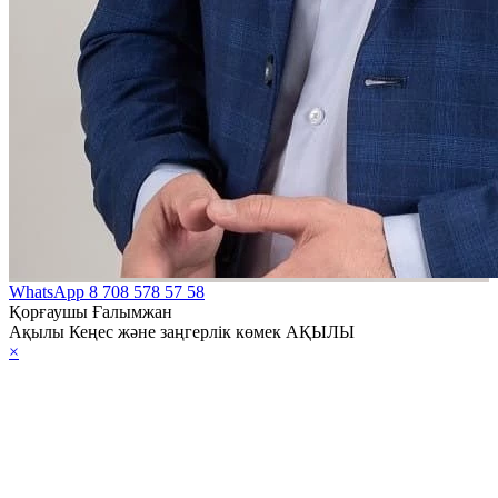
публикасының
ағы арқылы
ай Халық
публикасына
ейлік мұнайды
ымалдау
асындағы
ымақтастық
лы келісімге
WhatsApp
8 708 578 57 58
Қорғаушы Ғалымжан
рістер енгізу
Ақылы Кеңес және заңгерлік көмек АҚЫЛЫ
×
алы хаттаманы
ификациялау
алы Заңы
9 жылғы 26