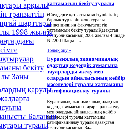
хаттамасын бекіту туралы
ақтары арқылы
iн транзиттiң
Әйелдерге қатысты кемсітушіліктің
барлық түрлерін жою туралы
ыңғай шарттары
конвенцияның факультативтік
хаттамасын бекіту туралыҚазақстан
алы 1998 жылғы
Республикасының 2001 жылғы 4 шілде
қаңтардағы
N 220-II Заңы ...
сiмге
Толық оқу »
ықтырулар
Еуразиялық экономикалық
одақтың кедендік аумағына
таманы бекіту
тауарларды әкелу мен
алы Заңы
олардың айналысының кейбір
мәселелері туралы хаттаманы
алардың қарулы
ратификациялау туралы
жалдарға
Еуразиялық экономикалық одақтың
ысуына
кедендік аумағына тауарларды әкелу
мен олардың айналысының кейбір
ланысты Баланың
мәселелері туралы хаттаманы
ратификациялау туралыҚазақстан
ықтары туралы
Республикасының За...