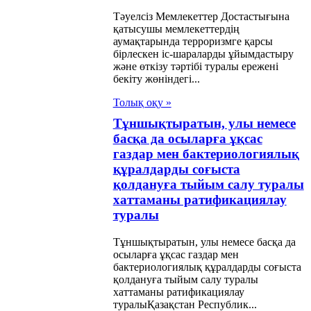
меті мен
Тәуелсiз Мемлекеттер Достастығына
қатысушы мемлекеттердiң
гапур
аумақтарында терроризмге қарсы
публикасының
бiрлескен iс-шараларды ұйымдастыру
және өткiзу тәртiбi туралы ереженi
меті арасындағы
бекiту жөнiндегі...
таманы
Толық оқу »
ификациялау
Тұншықтыратын, улы немесе
басқа да осыларға ұқсас
алы Заңы
газдар мен бактериологиялық
құралдарды соғыста
мдық қауіпсіздік
қолдануға тыйым салу туралы
алы шарт
хаттаманы ратификациялау
мына мүше
туралы
лекеттерге
Тұншықтыратын, улы немесе басқа да
осыларға ұқсас газдар мен
ссия қатері
бактериологиялық құралдарды соғыста
ндаған немесе
қолдануға тыйым салу туралы
хаттаманы ратификациялау
ссия актісі
туралыҚазақстан Республик...