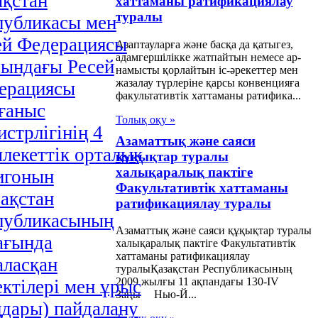
ақстан
хаттаманы ратификациялау
туралы
публикасы мен
ей Федерациясы
Азаптауларға және басқа да қатыгез,
адамгершілікке жатпайтын немесе ар-
сындағы Ресей
намысты қорлайтын іс-әрекеттер мен
жазалау түрлеріне қарсы конвенцияға
ерациясы
факультативтік хаттаманы ратифика...
ғаныс
Толық оқу »
стрлігінің 4
Азаматтық және саяси
лекеттік орталық
құқықтар туралы
халықаралық пактіге
игонын
Факультативтік хаттаманы
зақстан
ратификациялау туралы
публикасының
Азаматтық және саяси құқықтар туралы
ағында
халықаралық пактіге Факультативтік
хаттаманы ратификациялау
аласқан
туралыҚазақстан Республикасының
2009 жылғы 11 ақпандағы 130-IV
ектілері мен ұрыс
Заңы Нью-Й...
ңдары) пайдалану