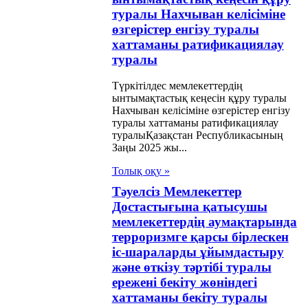
гапур
туралы Нахчыван келісіміне
публикасының
өзгерістер енгізу туралы
меті арасындағы
хаттаманы ратификациялау
туралы
ысқа салынатын
ықтарға қатысты
Түркітілдес мемлекеттердің
ынтымақтастық кеңесін құру туралы
арланған салық
Нахчыван келісіміне өзгерістер енгізу
туралы хаттаманы ратификациялау
уды болдырмау
туралыҚазақстан Республикасының
е салық салудан
Заңы 2025 жы...
таруға жол
Толық оқу »
меу туралы
Тәуелсiз Мемлекеттер
Достастығына қатысушы
сімге өзгерістер
мемлекеттердiң аумақтарында
 толықтырулар
терроризмге қарсы бiрлескен
iс-шараларды ұйымдастыру
зу туралы
және өткiзу тәртiбi туралы
ақстан
ереженi бекiту жөнiндегі
хаттаманы бекiту туралы
публикасының