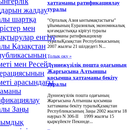
ынгерлік
хаттаманы ратификациялау
ңдарын жалдау
туралы
алы шартқа
"Орталық Азия ынтымақтастығы"
ұйымының Еуразиялық экономикалық
рістер мен
қоғамдастыққа кірігуі туралы
ықтырулар енгізу
хаттаманы ратификациялау
туралыҚазақстан Республикасының
алы Қазақстан
2007 жылғы 21 шілдедегі N...
публикасының
Толық оқу »
меті мен Ресей
Дүниежүзілік пошта одағының
Жарғысына Алтыншы
ерациясының
қосымша хаттаманы бекіту
меті арасындағы
туралы
таманы
Дүниежүзілік пошта одағының
ификациялау
Жарғысына Алтыншы қосымша
хаттаманы бекіту туралыҚазақстан
алы Заңы
Республикасының Заңы 2002 жылғы 18
наурыз N 306-ІІ 1999 жылғы 15
ымдық
қыркүйекте Пекинде...