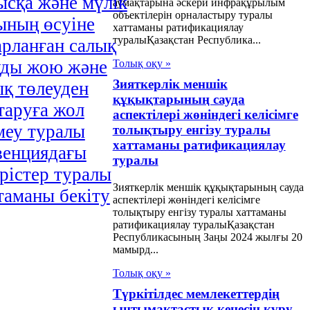
ысқа және мүлiк
аумақтарына әскери инфрақұрылым
объектілерін орналастыру туралы
ының өсуiне
хаттаманы ратификациялау
туралыҚазақстан Республика...
арланған салық
уды жою және
Толық оқу »
Зияткерлік меншік
ық төлеуден
құқықтарының сауда
таруға жол
аспектілері жөніндегі келісімге
меу туралы
толықтыру енгізу туралы
хаттаманы ратификациялау
венциядағы
туралы
ерiстер туралы
Зияткерлік меншік құқықтарының сауда
таманы бекiту
аспектілері жөніндегі келісімге
толықтыру енгізу туралы хаттаманы
алы Заңы
ратификациялау туралыҚазақстан
Республикасының Заңы 2024 жылғы 20
ақстан
мамырд...
публикасының
Толық оқу »
меті мен
Түркітілдес мемлекеттердің
ынтымақтастық кеңесін құру