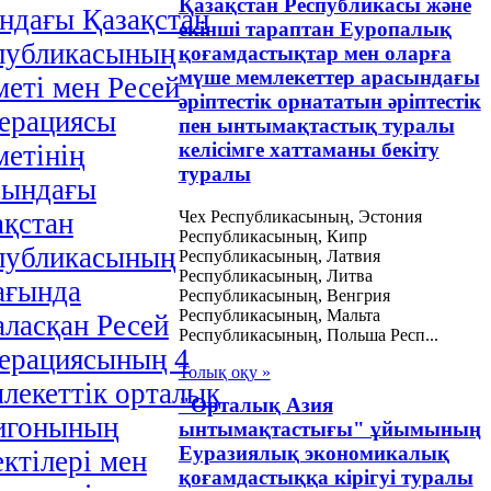
Қазақстан Республикасы және
андағы Қазақстан
екінші тараптан Еуропалық
публикасының
қоғамдастықтар мен оларға
мүше мемлекеттер арасындағы
меті мен Ресей
әріптестік орнататын әріптестік
ерациясы
пен ынтымақтастық туралы
келісімге хаттаманы бекіту
метінің
туралы
сындағы
Чех Республикасының, Эстония
ақстан
Республикасының, Кипр
публикасының
Республикасының, Латвия
Республикасының, Литва
ағында
Республикасының, Венгрия
Республикасының, Мальта
аласқан Ресей
Республикасының, Польша Респ...
ерациясының 4
Толық оқу »
лекеттік орталық
"Орталық Азия
игонының
ынтымақтастығы" ұйымының
Еуразиялық экономикалық
ктілері мен
қоғамдастыққа кірігуі туралы