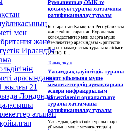
ы
Румынияның ӘЫК-ге
қосылуы туралы хаттаманы
ақстан
ратификациялау туралы
публикасының
Бір тараптан Қазақстан Республикасы
метi мен
және екінші тараптан Еуропалық
қоғамдастықтар мен оларға мүше
британия және
мемлекеттер арасындағы Әріптестік
пен ынтымақтастық туралы келісімге
түстiк Ирландия
(ӘЫК), Б...
ама
Толық оқу »
ольдiгiнiң
Ұжымдық қауіпсіздік туралы
метi арасындағы
шарт ұйымына мүше
мемлекеттердің аумақтарына
4 жылғы 21
әскери инфрақұрылым
рызда Лондонда
объектілерін орналастыру
даласышы
туралы хаттаманы
ратификациялау туралы
лекеттер атынан
 қойылған
Ұжымдық қауіпсіздік туралы шарт
ұйымына мүше мемлекеттердің