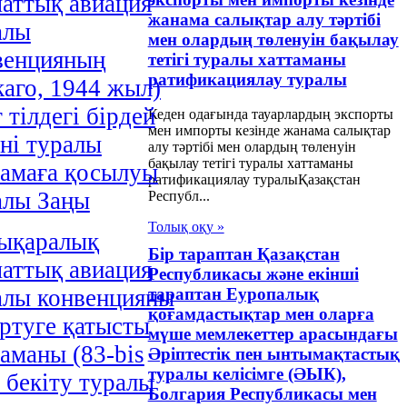
маттық авиация
жанама салықтар алу тәртібі
алы
мен олардың төленуін бақылау
венцияның
тетігі туралы хаттаманы
ратификациялау туралы
каго, 1944 жыл)
 тілдегі бірдей
Кеден одағында тауарлардың экспорты
мен импорты кезінде жанама салықтар
іні туралы
алу тәртібі мен олардың төленуін
бақылау тетігі туралы хаттаманы
тамаға қосылуы
ратификациялау туралыҚазақстан
алы Заңы
Республ...
Толық оқу »
ықаралық
Бір тараптан Қазақстан
маттық авиация
Республикасы және екінші
алы конвенцияны
тараптан Еуропалық
қоғамдастықтар мен оларға
ертуге қатысты
мүше мемлекеттер арасындағы
аманы (83-bis
Әріптестік пен ынтымақтастық
туралы келісімге (ӘЫК),
 бекіту туралы
Болгария Республикасы мен