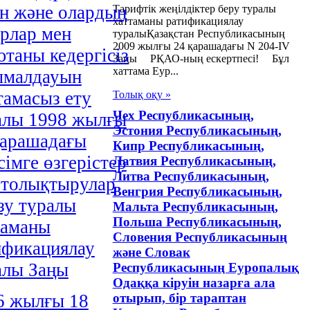
ін және олардың
Тарифтік жеңілдіктер беру туралы
хаттаманы ратификациялау
арлар мен
туралыҚазақстан Республикасының
2009 жылғы 24 қарашадағы N 204-IV
ютаны кедергісіз
Заңы РҚАО-ның ескертпесі! Бұл
хаттама Еур...
ымалдауын
тамасыз ету
Толық оқу »
Чех Республикасының,
алы 1998 жылғы
Эстония Республикасының,
қарашадағы
Кипр Республикасының,
сімге өзгерістер
Латвия Республикасының,
Литва Республикасының,
 толықтырулар
Венгрия Республикасының,
зу туралы
Мальта Республикасының,
Польша Республикасының,
таманы
Словения Республикасының
ификациялау
және Словак
алы Заңы
Республикасының Еуропалық
Одаққа кіруін назарға ала
6 жылғы 18
отырып, бір тараптан