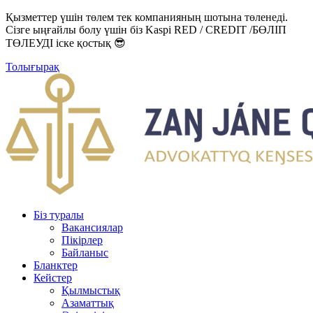
Қызметтер үшін төлем тек компанияның шотына төленеді.
Сізге ыңғайлы болу үшін біз Kaspi RED / CREDIT /БӨЛІП
ТӨЛЕУДІ іске қостық 😎
Толығырақ
Біз туралы
Вакансиялар
Пікірлер
Байланыс
Бланктер
Кейстер
Қылмыстық
Азаматтық