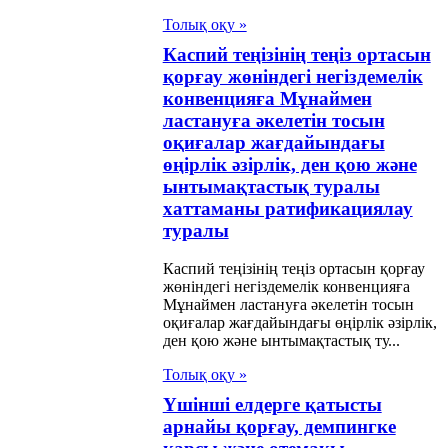
алған
Толық оқу »
дайларда әскери-
Каспий теңізінің теңіз ортасын
қорғау жөніндегі негіздемелік
никалық көмек
конвенцияға Мұнаймен
ету тетігі туралы
ластануға әкелетін тосын
таманы
оқиғалар жағдайындағы
өңірлік әзірлік, ден қою және
ификациялау
ынтымақтастық туралы
алы Заңы
хаттаманы ратификациялау
туралы
2 жылғы 15
Каспий теңізінің теңіз ортасын қорғау
ырдағы
жөніндегі негіздемелік конвенцияға
Мұнаймен ластануға әкелетін тосын
мдық қауіпсіздік
оқиғалар жағдайындағы өңірлік әзірлік,
алы шартқа
ден қою және ынтымақтастық ту...
ысушы
Толық оқу »
лекеттер
Үшінші елдерге қатысты
арнайы қорғау, демпингке
сындағы әскери-