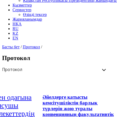
Қазақстан Республикасы Президентінің жанындағы 
Қызметтер
Сервистер
Өзіңді тексер
Жарияланымдар
НҚА
RU
KZ
EN
Басты бет
/
Протокол
/
Протокол
ен одағына
Әйелдерге қатысты
кемсітушіліктің барлық
ысушы
түрлерін жою туралы
лекеттердiң
конвенцияның факультативтік