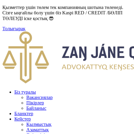
Қызметтер үшін төлем тек компанияның шотына төленеді.
Сізге ыңғайлы болу үшін біз Kaspi RED / CREDIT /БӨЛІП
ТӨЛЕУДІ іске қостық 😎
Толығырақ
Біз туралы
Вакансиялар
Пікірлер
Байланыс
Бланктер
Кейстер
Қылмыстық
Азаматтық