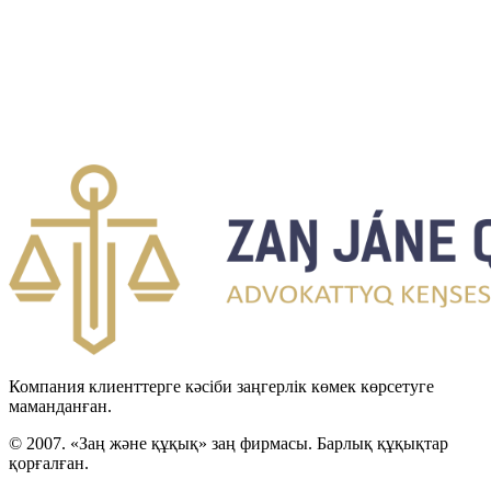
Компания клиенттерге кәсіби заңгерлік көмек көрсетуге
маманданған.
© 2007. «Заң және құқық» заң фирмасы. Барлық құқықтар
қорғалған.