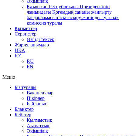
Әкімшілік
Қазақстан Республикасы Президентінің
жанындағы Қоғамдық сананы жаңғырту
бағдарламасын іске асыру жөніндегі ұлттық
комиссия туралы
Қызметтер
Сервистер
Өзіңді тексер
Жарияланымдар
НҚА
KZ
RU
EN
Меню
Біз туралы
Вакансиялар
Пікірлер
Байланыс
Бланктер
Кейстер
Қылмыстық
Азаматтық
Әкімшілік