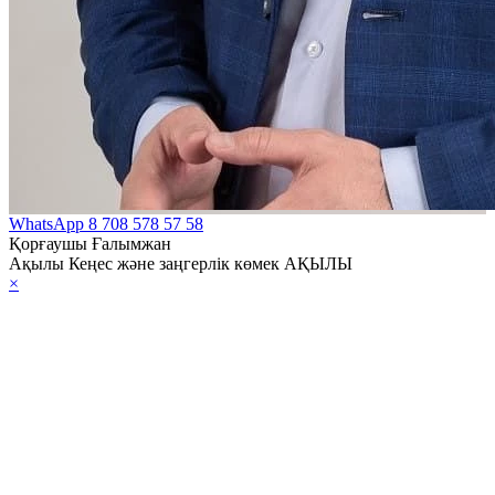
WhatsApp
8 708 578 57 58
Қорғаушы Ғалымжан
Ақылы Кеңес және заңгерлік көмек АҚЫЛЫ
×