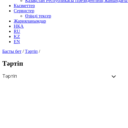
Қазақстан Республикасы Президентінің жанындағы 
Қызметтер
Сервистер
Өзіңді тексер
Жарияланымдар
НҚА
RU
KZ
EN
Басты бет
/
Тәртіп
/
Тәртіп