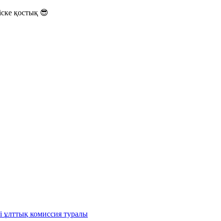
ске қостық 😎
і ұлттық комиссия туралы