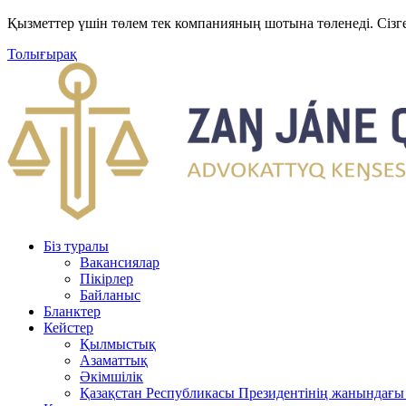
Қызметтер үшін төлем тек компанияның шотына төленеді. Сізг
Толығырақ
Біз туралы
Вакансиялар
Пікірлер
Байланыс
Бланктер
Кейстер
Қылмыстық
Азаматтық
Әкімшілік
Қазақстан Республикасы Президентінің жанындағы 