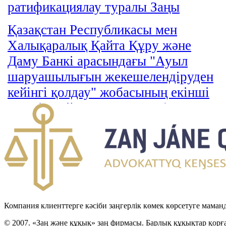
ратификациялау туралы Заңы
Қазақстан Республикасы мен
Халықаралық Қайта Құру және
Даму Банкi арасындағы "Ауыл
шаруашылығын жекешелендiруден
кейiнгi қолдау" жобасының екiншi
кезеңiн дайындауға грант бөлу
туралы келiсiм-хатты бекiту туралы
Заңы
Компания клиенттерге кәсіби заңгерлік көмек көрсетуге маман
© 2007. «Заң және құқық» заң фирмасы. Барлық құқықтар қорғ