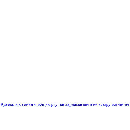
Қоғамдық сананы жаңғырту бағдарламасын іске асыру жөніндег