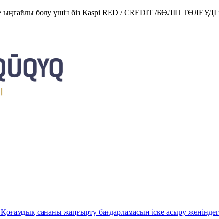
е ыңғайлы болу үшін біз Kaspi RED / CREDIT /БӨЛІП ТӨЛЕУДІ і
Қоғамдық сананы жаңғырту бағдарламасын іске асыру жөніндег