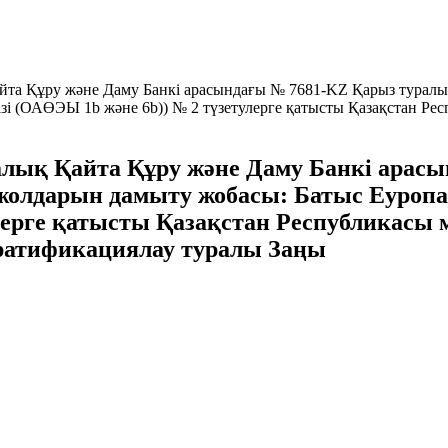
та Құру және Даму Банкi арасындағы № 7681-KZ Қарыз туралы 
ізі (ОАӨЭЫ 1b және 6b)) № 2 түзетулерге қатысты Қазақстан Р
лық Қайта Құру және Даму Банкi арас
ь жолдарын дамыту жобасы: Батыс Еуроп
улерге қатысты Қазақстан Республикасы
 ратификациялау туралы Заңы