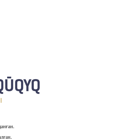
данған.
алған.