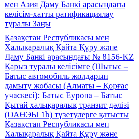
мен Азия Даму Банкі арасындағы
келісім-хатты ратификациялау
туралы Заңы
Қазақстан Республикасы мен
Халықаралық Қайта Құру және
Даму Банкi арасындағы № 8156-KZ
Қарыз туралы келiсiмге (Шығыс –
Батыс автомобиль жолдарын
дамыту жобасы (Алматы – Қорғас
учаскесі): Батыс Еуропа – Батыс
Қытай халықаралық транзит дәлізі
(ОАӨЭЫ 1b) түзетулерге қатысты
Қазақстан Республикасы мен
Халықаралық Қайта Құру және