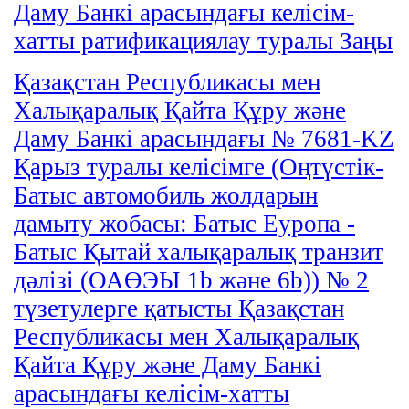
Даму Банкi арасындағы келісім-
хатты ратификациялау туралы Заңы
Қазақстан Республикасы мен
Халықаралық Қайта Құру және
Даму Банкi арасындағы № 7681-KZ
Қарыз туралы келiсiмге (Оңтүстік-
Батыс автомобиль жолдарын
дамыту жобасы: Батыс Еуропа -
Батыс Қытай халықаралық транзит
дәлізі (ОАӨЭЫ 1b және 6b)) № 2
түзетулерге қатысты Қазақстан
Республикасы мен Халықаралық
Қайта Құру және Даму Банкi
арасындағы келісім-хатты