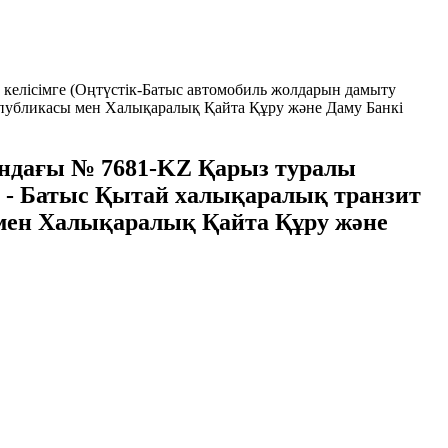
келiсiмге (Оңтүстік-Батыс автомобиль жолдарын дамыту
еспубликасы мен Халықаралық Қайта Құру және Даму Банкi
ындағы № 7681-KZ Қарыз туралы
а - Батыс Қытай халықаралық транзит
 мен Халықаралық Қайта Құру және