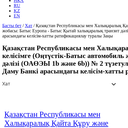
НҚА
RU
KZ
EN
Басты бет
/
Хат
/
Қазақстан Республикасы мен Халықаралық Қай
жобасы: Батыс Еуропа - Батыс Қытай халықаралық транзит дәл
арасындағы келісім-хатты ратификациялау туралы Заңы
Қазақстан Республикасы мен Халықара
келiсiмге (Оңтүстік-Батыс автомобил
дәлізі (ОАӨЭЫ 1b және 6b)) № 2 түзет
Даму Банкi арасындағы келісім-хатты
Қазақстан Республикасы мен
Халықаралық Қайта Құру және