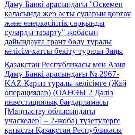
Даму Банкi арасындағы "Өскемен
қаласында жер асты суларын қорғау
және өнеркәсiптiк сарқынды
суларды тазарту" жобасын
дайындауға грант бөлу туралы
келiсiм-хатты бекiту туралы Заңы
Қазақстан Республикасы мен Азия
Даму Банкі арасындағы № 2967-
KАZ Қарыз туралы келісімге (Жай
операциялар) (ОАӨЭЫ 2 Дәліз
инвестициялық бағдарламасы
[Маңғыстау облысындағы
учаскелер] – 2-жоба) түзетулерге
қатысты Қазақстан Республикасы