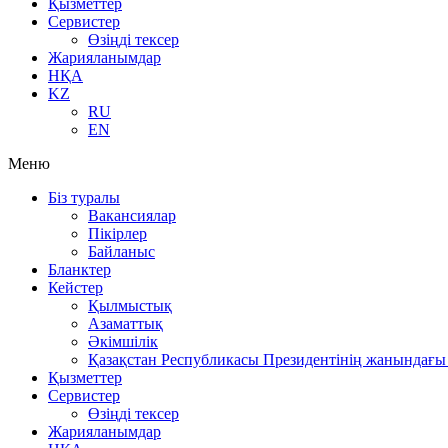
Қызметтер
Сервистер
Өзіңді тексер
Жарияланымдар
НҚА
KZ
RU
EN
Меню
Біз туралы
Вакансиялар
Пікірлер
Байланыс
Бланктер
Кейстер
Қылмыстық
Азаматтық
Әкімшілік
Қазақстан Республикасы Президентінің жанындағы 
Қызметтер
Сервистер
Өзіңді тексер
Жарияланымдар