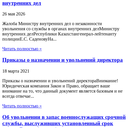
внутренних дел
26 мая 2026
Жалоба Министру внутренних дел о незаконности
увольнения со службы в органах внутренних делМинистру
внутренних делРеспублики Казахстангенерал-лейтенанту
полицииЕ.С. СаденовуНа...
Читать полностью »
Приказы о назначении и увольнений директора
18 марта 2021
Приказы о назначении и увольнений директораВнимание!
Юридическая компания Закон и Право, обращает ваше
внимание на то, что данный документ является базовым и не
всегда отвечае...
Читать полностью »
Об увольнении в запас военнослужащих срочной
службы, выслуживших установленный срок