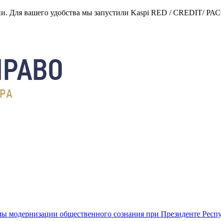
нии. Для вашего удобства мы запустили Kaspi RED / CREDIT/ Р
ы модернизации общественного сознания при Президенте Респ