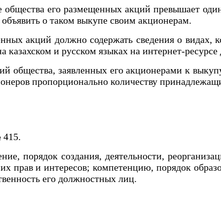
бщества его размещенных акций превышает один 
о объявить о таком выкупе своим акционерам.
х акций должно содержать сведения о видах, ко
на казахском и русском языках на интернет-ресурс
 общества, заявленных его акционерами к выкупу
ционеров пропорционально количеству принадлежа
№ 415.
, порядок создания, деятельности, реорганизац
 их прав и интересов; компетенцию, порядок обра
ственность его должностных лиц.