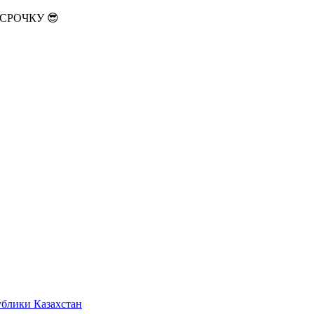
АССРОЧКУ 😎
ублики Казахстан