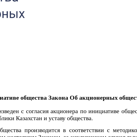
иативе общества
Закона Об акционерных общес
еден с согласия акционера по инициативе общес
блики Казахстан и уставу общества.
ства производится в соответствии с методико
ном настоящим Законом, за исключением случая вы