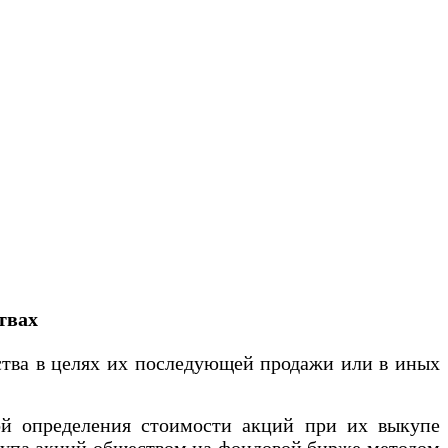
твах
тва в целях их последующей продажи или в иных
й определения стоимости акций при их выкупе
купа акций обществом на фондовой бирже методом