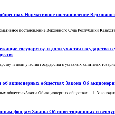
обществах Нормативное постановление Верховного 
тивное постановление Верховного Суда Республики Казахстан от
жащие государству, и доли участия государства в
ществе
ству, и доли участия государства в уставных капиталах товари
ан об акционерных обществах Закона Об акционер
рных обществахЗакона Об акционерных обществах 1. Законодате
онным фондам Закона Об инвестиционных и венчу