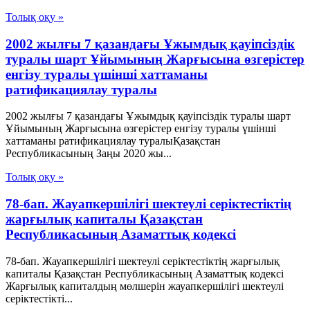
Толық оқу »
2002 жылғы 7 қазандағы Ұжымдық қауіпсіздік
туралы шарт Ұйымының Жарғысына өзгерістер
енгізу туралы үшінші хаттаманы
ратификациялау туралы
2002 жылғы 7 қазандағы Ұжымдық қауіпсіздік туралы шарт
Ұйымының Жарғысына өзгерістер енгізу туралы үшінші
хаттаманы ратификациялау туралыҚазақстан
Республикасының Заңы 2020 жы...
Толық оқу »
78-бап. Жауапкершiлiгi шектеулi серiктестiктiң
жарғылық капиталы Қазақстан
Республикасының Азаматтық кодексi
78-бап. Жауапкершiлiгi шектеулi серiктестiктiң жарғылық
капиталы Қазақстан Республикасының Азаматтық кодексi
Жарғылық капиталдың мөлшерiн жауапкершілігі шектеулі
серіктестікті...