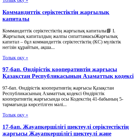
Толық оқу »
Коммандиттік серіктестіктің жарғылық
капиталы
Коммандиттік серіктестіктің жарғылық капиталы📘 I.
Жарғылық капиталдың жалпы сипаттамасыЖарғылық
капитал – бұл коммандиттік серіктестіктің (КС) мүліктік
негізін құрайтын, ақша...
Толық оқу »
97-бап. Өндiрiстiк кооперативтiң жарғысы
Қазақстан Республикасының Азаматтық кодексi
97-бап. Өндiрiстiк кооперативтiң жарғысы Қазақстан
Республикасының Азаматтық кодексi Өндiрiстiк
кооперативтiң жарғысында осы Кодекстiң 41-бабының 5-
тармағында көрсетiлген мәлi...
Толық оқу »
17-бап. Жауапкершілігі шектеулі серіктестіктің
жарғысы Жауапкершілігі шектеулі және