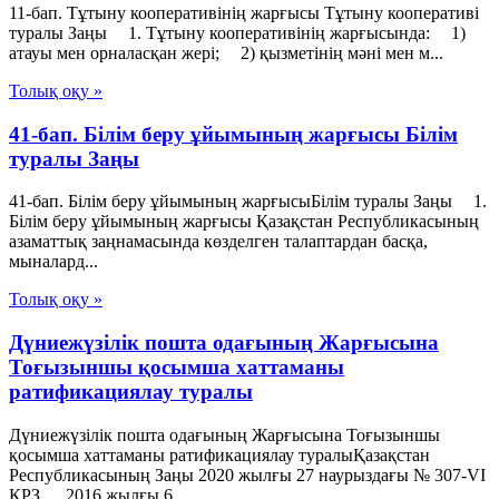
11-бап. Тұтыну кооперативiнiң жарғысы Тұтыну кооперативі
туралы Заңы 1. Тұтыну кооперативiнiң жарғысында: 1)
атауы мен орналасқан жерi; 2) қызметiнiң мәнi мен м...
Толық оқу »
41-бап. Білім беру ұйымының жарғысы Білім
туралы Заңы
41-бап. Білім беру ұйымының жарғысыБілім туралы Заңы 1.
Білім беру ұйымының жарғысы Қазақстан Республикасының
азаматтық заңнамасында көзделген талаптардан басқа,
мыналард...
Толық оқу »
Дүниежүзілік пошта одағының Жарғысына
Тоғызыншы қосымша хаттаманы
ратификациялау туралы
Дүниежүзілік пошта одағының Жарғысына Тоғызыншы
қосымша хаттаманы ратификациялау туралыҚазақстан
Республикасының Заңы 2020 жылғы 27 наурыздағы № 307-VІ
ҚРЗ. 2016 жылғы 6...