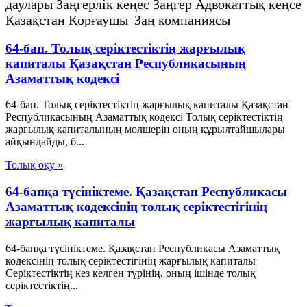
даулары Заңгерлік кеңес Заңгер Адвокаттық кеңсе
Қазақстан Қорғаушы Заң компаниясы
64-бап. Толық серiктестiктiң жарғылық
капиталы Қазақстан Республикасының
Азаматтық кодексi
64-бап. Толық серiктестiктiң жарғылық капиталы Қазақстан
Республикасының Азаматтық кодексi Толық серiктестiктiң
жарғылық капиталының мөлшерiн оның құрылтайшылары
айқындайды, б...
Толық оқу »
64-бапқа түсініктеме. Қазақстан Республикасы
Азаматтық кодексінің толық серіктестігінің
жарғылық капиталы
64-бапқа түсініктеме. Қазақстан Республикасы Азаматтық
кодексінің толық серіктестігінің жарғылық капиталы
Серіктестіктің кез келген түрінің, оның ішінде толық
серіктестіктің...