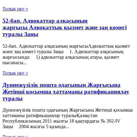
Толық оқу »
52-бап. Адвокаттар алқасының
жарғысы Адвокаттық қызмет және заң көмегі
туралы Заңы
52-бап. Адвокаттар алқасының жарғысыАдвокаттық қызмет
және заң көмегі туралы Заңы 1. Адвокаттар алқасының
жарғысында: 1) адвокаттар алқасының атауы, қызмет
нысанасы...
Толық оқу »
Дүниежүзілік пошта одағының Жарғысына
Жетінші қосымша хаттаманы ратификациялау
туралы
Дүниежүзілік пошта одағының Жарғысына Жетінші қосымша
хаттаманы ратификациялау туралыҚазақстан
Республикасының 2011 жылғы 18 қаңтардағы № 392-IV
Заңы 2004 жылғы 5 қазанда...
Толық оқу »