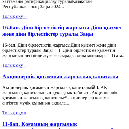
хаттаманы ратификациялау туралыҚазақстан
Республикасының Заңы 2024...
Толық оқу »
16-бап. Дiни бiрлестiктiң жарғысы Діни қызмет
және діни бірлестіктер туралы Заңы
16-бап. Дiни бiрлестiктiң жарғысыДіни қызмет және діни
бірлестіктер туралы Заңы 1. Дiни бiрлестiк өз қызметiн
жарғының негiзiнде жүзеге асырады, онда мыналар: 1) ата...
Толық оқу »
Акционерлік қоғамның жарғылық капиталы
Акционерлік қоғамның жарғылық капиталы📘 I. АҚ
жарғылық капиталының құқықтық табиғатыАкционерлік
қоғамның жарғылық капиталы:* акционерлер қоғамға
енгізген мүлік құнының ақшала...
Толық оқу »
11-бап. Қоғамның жарғылық