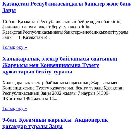
Қазақстан Республикасындағы банктер және бан
Заңы
16-бап. Қазақстан Республикасының бейрезидент банкінің
филиалын ашуға рұқсат беру туралы өтініш
ҚазақстанРеспубликасындағыбанктержәнебанкқызметітуралы
Заңы 1. Қазақстан Р...
Толық оқу »
Халықаралық электр байланысы одағының
Жарғысы мен Конвенциясына Түзету
құжаттарын бекіту туралы
Халықаралық электр байланысы одағының Жарғысы мен
Конвенциясына Түзету құжаттарын бекіту туралыҚазақстан
Республикасының Заңы 2002 жылғы 7 наурыз N 300-
ІІКиотода 1994 жылғы 14...
Толық оқу »
9-бап. Қоғамның жарғысы Акционерлік
қоғамдар туралы Заңы