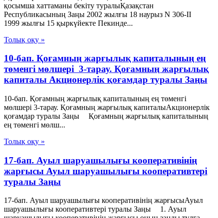
қосымша хаттаманы бекіту туралыҚазақстан
Республикасының Заңы 2002 жылғы 18 наурыз N 306-ІІ
1999 жылғы 15 қыркүйекте Пекинде...
Толық оқу »
10-бап. Қоғамның жарғылық капиталының ең
төменгі мөлшері 3-тарау. Қоғамның жарғылық
капиталы Акционерлік қоғамдар туралы Заңы
10-бап. Қоғамның жарғылық капиталының ең төменгі
мөлшері 3-тарау. Қоғамның жарғылық капиталыАкционерлік
қоғамдар туралы Заңы Қоғамның жарғылық капиталының
ең төменгі мөлш...
Толық оқу »
17-бап. Ауыл шаруашылығы кооперативінің
жарғысы Ауыл шаруашылығы кооперативтері
туралы Заңы
17-бап. Ауыл шаруашылығы кооперативінің жарғысыАуыл
шаруашылығы кооперативтері туралы Заңы 1. Ауыл
шаруашылығы кооперативінің жарғысы оның заңды тұлға