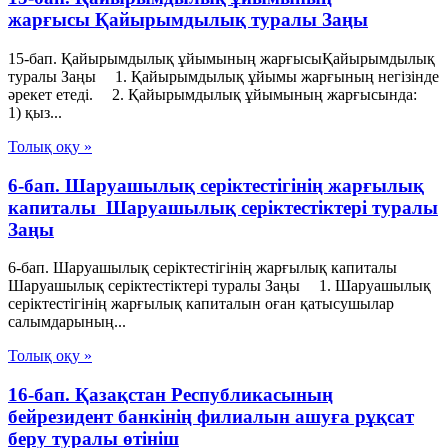
жарғысы Қайырымдылық туралы Заңы
15-бап. Қайырымдылық ұйымының жарғысыҚайырымдылық
туралы Заңы 1. Қайырымдылық ұйымы жарғының негізінде
әрекет етеді. 2. Қайырымдылық ұйымының жарғысында:
1) қыз...
Толық оқу »
6-бап. Шаруашылық серiктестiгiнiң жарғылық
капиталы Шаруашылық серіктестіктері туралы
Заңы
6-бап. Шаруашылық серiктестiгiнiң жарғылық капиталы
Шаруашылық серіктестіктері туралы Заңы 1. Шаруашылық
серiктестiгiнiң жарғылық капиталын оған қатысушылар
салымдарының...
Толық оқу »
16-бап. Қазақстан Республикасының
бейрезидент банкінің филиалын ашуға рұқсат
беру туралы өтініш