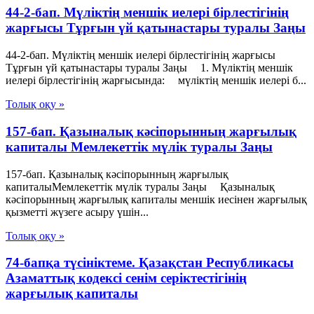
44-2-бап. Мүліктің меншік иелері бірлестігінің
жарғысы Тұрғын үй қатынастары туралы Заңы
44-2-бап. Мүліктің меншік иелері бірлестігінің жарғысы
Тұрғын үй қатынастары туралы Заңы 1. Мүліктің меншік
иелері бірлестігінің жарғысында: мүліктің меншік иелері б...
Толық оқу »
157-бап. Қазыналық кәсіпорынның жарғылық
капиталы Мемлекеттік мүлік туралы Заңы
157-бап. Қазыналық кәсіпорынның жарғылық
капиталыМемлекеттік мүлік туралы Заңы Қазыналық
кәсіпорынның жарғылық капиталы меншік иесінен жарғылық
қызметті жүзеге асыру үшін...
Толық оқу »
74-бапқа түсініктеме. Қазақстан Республикасы
Азаматтық кодексі сенім серіктестігінің
жарғылық капиталы