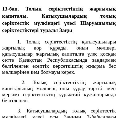
13-бап. Толық серiктестiктiң жарғылық
капиталы. Қатысушылардың толық
серiктестiк мүлкiндегi үлесi Шаруашылық
серіктестіктері туралы Заңы
1. Толық серiктестiктiң қатысушылары
жарғылық қор құрады, оның мөлшерi
қатысушылар жарғылық капиталға үлес қосқан
сәтте Қазақстан Республикасында заңдармен
белгiленген есептiк көрсеткiштiң жиырма бес
мөлшерiнен кем болмауы керек.
2. Толық серiктестiктiң жарғылық
капиталының мөлшерi, оны құрау тәртiбi мен
мерзiмi серiктестiктiң құрылтай құжаттарында
белгiленедi.
3. Қатысушылардың толық серiктестiк
мүлкiндегi үлесi осы Заңның 7-бабындағы