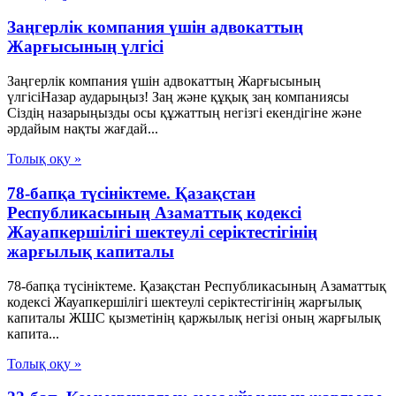
Заңгерлік компания үшін адвокаттың
Жарғысының үлгісі
Заңгерлік компания үшін адвокаттың Жарғысының
үлгісіНазар аударыңыз! Заң және құқық заң компаниясы
Сіздің назарыңызды осы құжаттың негізгі екендігіне және
әрдайым нақты жағдай...
Толық оқу »
78-бапқа түсініктеме. Қазақстан
Республикасының Азаматтық кодексі
Жауапкершілігі шектеулі серіктестігінің
жарғылық капиталы
78-бапқа түсініктеме. Қазақстан Республикасының Азаматтық
кодексі Жауапкершілігі шектеулі серіктестігінің жарғылық
капиталы ЖШС қызметінің қаржылық негізі оның жарғылық
капита...
Толық оқу »