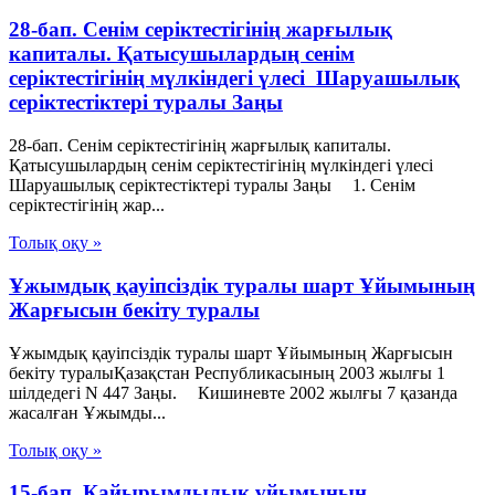
28-бап. Сенiм серiктестiгiнiң жарғылық
капиталы. Қатысушылардың сенiм
серiктестiгiнiң мүлкiндегi үлесi Шаруашылық
серіктестіктері туралы Заңы
28-бап. Сенiм серiктестiгiнiң жарғылық капиталы.
Қатысушылардың сенiм серiктестiгiнiң мүлкiндегi үлесi
Шаруашылық серіктестіктері туралы Заңы 1. Сенiм
серiктестiгiнiң жар...
Толық оқу »
Ұжымдық қауіпсіздік туралы шарт Ұйымының
Жарғысын бекіту туралы
Ұжымдық қауіпсіздік туралы шарт Ұйымының Жарғысын
бекіту туралыҚазақстан Республикасының 2003 жылғы 1
шілдедегі N 447 Заңы. Кишиневте 2002 жылғы 7 қазанда
жасалған Ұжымды...
Толық оқу »
15-бап. Қайырымдылық ұйымының