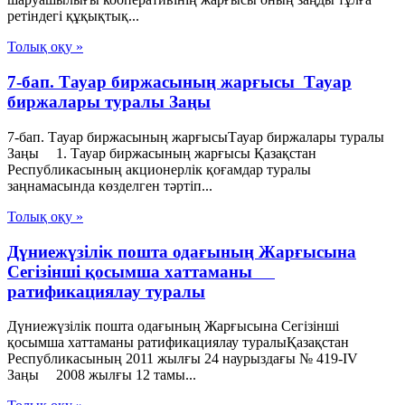
ретіндегі құқықтық...
Толық оқу »
7-бап. Тауар биржасының жарғысы Тауар
биржалары туралы Заңы
7-бап. Тауар биржасының жарғысыТауар биржалары туралы
Заңы 1. Тауар биржасының жарғысы Қазақстан
Республикасының акционерлік қоғамдар туралы
заңнамасында көзделген тәртіп...
Толық оқу »
Дүниежүзілік пошта одағының Жарғысына
Сегізінші қосымша хаттаманы
ратификациялау туралы
Дүниежүзілік пошта одағының Жарғысына Сегізінші
қосымша хаттаманы ратификациялау туралыҚазақстан
Республикасының 2011 жылғы 24 наурыздағы № 419-IV
Заңы 2008 жылғы 12 тамы...