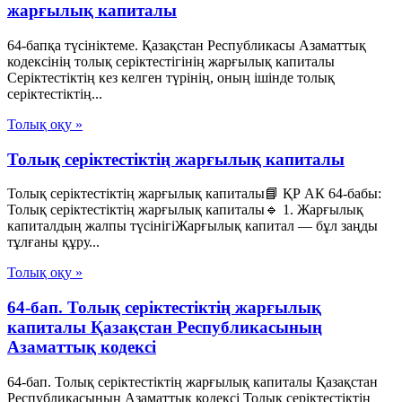
жарғылық капиталы
64-бапқа түсініктеме. Қазақстан Республикасы Азаматтық
кодексінің толық серіктестігінің жарғылық капиталы
Серіктестіктің кез келген түрінің, оның ішінде толық
серіктестіктің...
Толық оқу »
Толық серіктестіктің жарғылық капиталы
Толық серіктестіктің жарғылық капиталы📘 ҚР АК 64-бабы:
Толық серіктестіктің жарғылық капиталы🔹 1. Жарғылық
капиталдың жалпы түсінігіЖарғылық капитал — бұл заңды
тұлғаны құру...
Толық оқу »
64-бап. Толық серiктестiктiң жарғылық
капиталы Қазақстан Республикасының
Азаматтық кодексi
64-бап. Толық серiктестiктiң жарғылық капиталы Қазақстан
Республикасының Азаматтық кодексi Толық серiктестiктiң