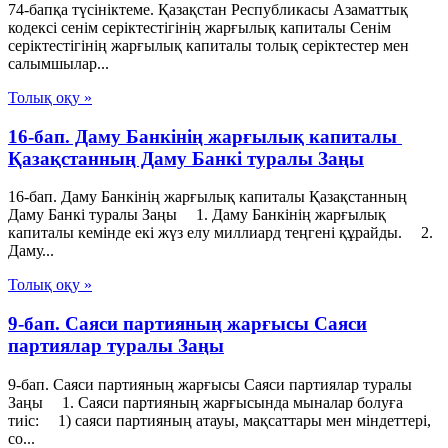
74-бапқа түсініктеме. Қазақстан Республикасы Азаматтық
кодексі сенім серіктестігінің жарғылық капиталы Сенім
серіктестігінің жарғылық капиталы толық серіктестер мен
салымшылар...
Толық оқу »
16-бап. Даму Банкiнiң жарғылық капиталы
Қазақстанның Даму Банкі туралы Заңы
16-бап. Даму Банкiнiң жарғылық капиталы Қазақстанның
Даму Банкі туралы Заңы 1. Даму Банкінің жарғылық
капиталы кемінде екі жүз елу миллиард теңгені құрайды. 2.
Даму...
Толық оқу »
9-бап. Саяси партияның жарғысы Саяси
партиялар туралы Заңы
9-бап. Саяси партияның жарғысы Саяси партиялар туралы
Заңы 1. Саяси партияның жарғысында мыналар болуға
тиiс: 1) саяси партияның атауы, мақсаттары мен мiндеттерi,
со...