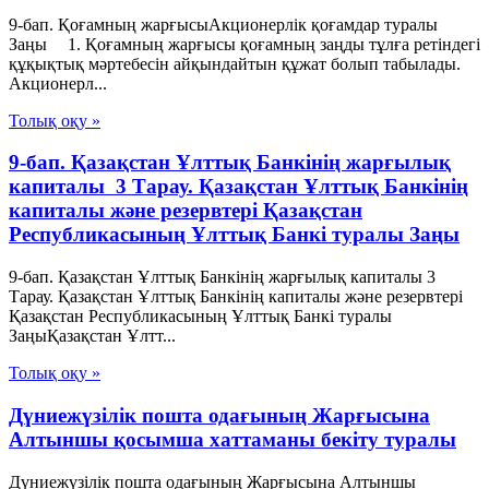
9-бап. Қоғамның жарғысыАкционерлік қоғамдар туралы
Заңы 1. Қоғамның жарғысы қоғамның заңды тұлға ретіндегі
құқықтық мәртебесін айқындайтын құжат болып табылады.
Акционерл...
Толық оқу »
9-бап. Қазақстан Ұлттық Банкiнiң жарғылық
капиталы 3 Тарау. Қазақстан Ұлттық Банкінің
капиталы және резервтері Қазақстан
Республикасының Ұлттық Банкі туралы Заңы
9-бап. Қазақстан Ұлттық Банкiнiң жарғылық капиталы 3
Тарау. Қазақстан Ұлттық Банкінің капиталы және резервтері
Қазақстан Республикасының Ұлттық Банкі туралы
ЗаңыҚазақстан Ұлтт...
Толық оқу »
Дүниежүзілік пошта одағының Жарғысына
Алтыншы қосымша хаттаманы бекіту туралы
Дүниежүзілік пошта одағының Жарғысына Алтыншы