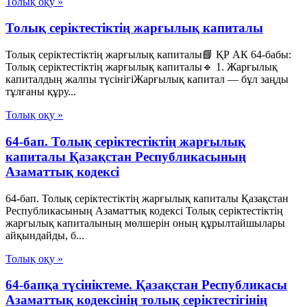
Толық оқу »
Толық серіктестіктің жарғылық капиталы
Толық серіктестіктің жарғылық капиталы📘 ҚР АК 64-бабы:
Толық серіктестіктің жарғылық капиталы🔹 1. Жарғылық
капиталдың жалпы түсінігіЖарғылық капитал — бұл заңды
тұлғаны құру...
Толық оқу »
64-бап. Толық серiктестiктiң жарғылық
капиталы Қазақстан Республикасының
Азаматтық кодексi
64-бап. Толық серiктестiктiң жарғылық капиталы Қазақстан
Республикасының Азаматтық кодексi Толық серiктестiктiң
жарғылық капиталының мөлшерiн оның құрылтайшылары
айқындайды, б...
Толық оқу »
64-бапқа түсініктеме. Қазақстан Республикасы
Азаматтық кодексінің толық серіктестігінің