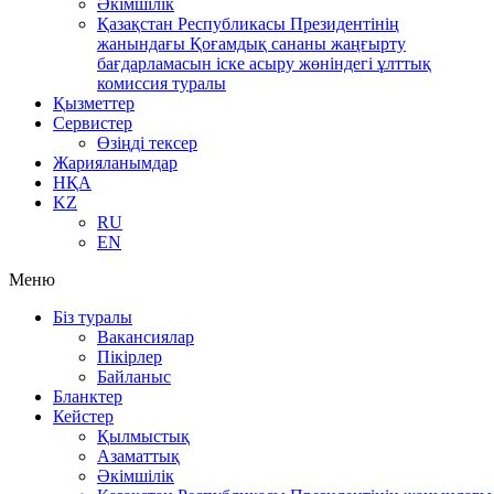
Әкімшілік
Қазақстан Республикасы Президентінің
жанындағы Қоғамдық сананы жаңғырту
бағдарламасын іске асыру жөніндегі ұлттық
комиссия туралы
Қызметтер
Сервистер
Өзіңді тексер
Жарияланымдар
НҚА
KZ
RU
EN
Меню
Біз туралы
Вакансиялар
Пікірлер
Байланыс
Бланктер
Кейстер
Қылмыстық
Азаматтық
Әкімшілік