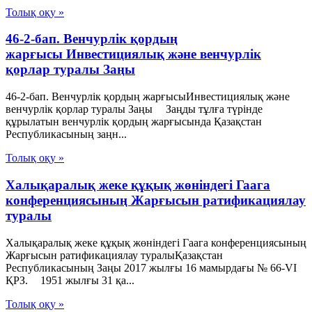
Толық оқу »
46-2-бап. Венчурлік қордың
жарғысы Инвестициялық және венчурлік
қорлар туралы Заңы
46-2-бап. Венчурлік қордың жарғысыИнвестициялық және
венчурлік қорлар туралы Заңы Заңды тұлға түрінде
құрылатын венчурлік қордың жарғысында Қазақстан
Республикасының заңн...
Толық оқу »
Халықаралық жеке құқық жөніндегі Гаага
конференциясының Жарғысын ратификациялау
туралы
Халықаралық жеке құқық жөніндегі Гаага конференциясының
Жарғысын ратификациялау туралыҚазақстан
Республикасының Заңы 2017 жылғы 16 мамырдағы № 66-VІ
ҚРЗ. 1951 жылғы 31 қа...
Толық оқу »