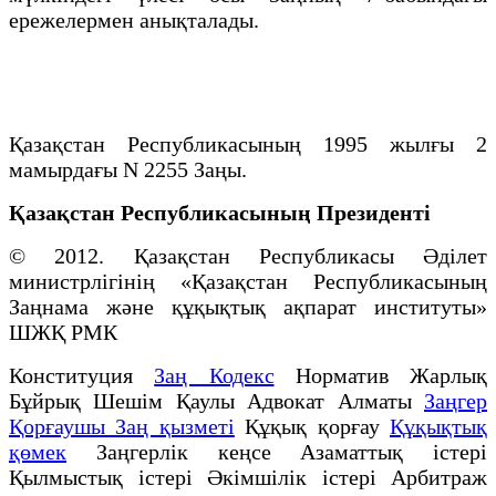
ережелермен анықталады.
Қазақстан Республикасының 1995 жылғы 2
мамырдағы N 2255 Заңы.
Қазақстан Республикасының Президенті
© 2012. Қазақстан Республикасы Әділет
министрлігінің «Қазақстан Республикасының
Заңнама және құқықтық ақпарат институты»
ШЖҚ РМК
Конституция
Заң Кодекс
Норматив Жарлық
Бұйрық Шешім Қаулы Адвокат Алматы
Заңгер
Қорғаушы Заң қызметі
Құқық қорғау
Құқықтық
қөмек
Заңгерлік кеңсе Азаматтық істері
Қылмыстық істері Әкімшілік істері Арбитраж