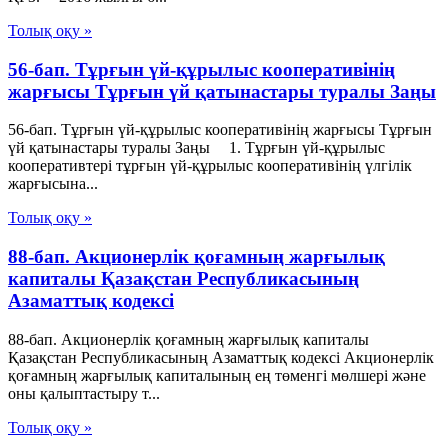
Толық оқу »
56-бап. Тұрғын үй-құрылыс кооперативiнiң
жарғысы Тұрғын үй қатынастары туралы Заңы
56-бап. Тұрғын үй-құрылыс кооперативiнiң жарғысы Тұрғын
үй қатынастары туралы Заңы 1. Тұрғын үй-құрылыс
кооперативтері тұрғын үй-құрылыс кооперативінің үлгілік
жарғысына...
Толық оқу »
88-бап. Акционерлiк қоғамның жарғылық
капиталы Қазақстан Республикасының
Азаматтық кодексi
88-бап. Акционерлiк қоғамның жарғылық капиталы
Қазақстан Республикасының Азаматтық кодексi Акционерлiк
қоғамның жарғылық капиталының ең төменгi мөлшерi және
оны қалыптастыру т...
Толық оқу »