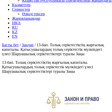
Қазақстан Республикасы Президентінің жанындағы 
Қызметтер
Сервистер
Өзіңді тексер
Жарияланымдар
НҚА
RU
KZ
EN
Басты бет
/
Заңдар
/
13-бап. Толық серiктестiктiң жарғылық
капиталы. Қатысушылардың толық серiктестiк мүлкiндегi
үлесi Шаруашылық серіктестіктері туралы Заңы
13-бап. Толық серiктестiктiң жарғылық капиталы.
Қатысушылардың толық серiктестiк мүлкiндегi үлесi
Шаруашылық серіктестіктері туралы Заңы