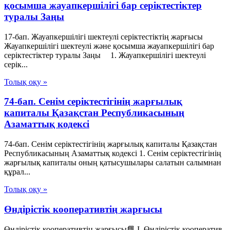
қосымша жауапкершілігі бар серіктестіктер
туралы Заңы
17-бап. Жауапкершілігі шектеулі серіктестіктің жарғысы
Жауапкершілігі шектеулі және қосымша жауапкершілігі бар
серіктестіктер туралы Заңы 1. Жауапкершілігі шектеулі
серік...
Толық оқу »
74-бап. Сенiм серiктестiгiнiң жарғылық
капиталы Қазақстан Республикасының
Азаматтық кодексi
74-бап. Сенiм серiктестiгiнiң жарғылық капиталы Қазақстан
Республикасының Азаматтық кодексi 1. Сенiм серiктестiгiнiң
жарғылық капиталы оның қатысушылары салатын салымнан
құрал...
Толық оқу »
Өндірістік кооперативтің жарғысы
Өндірістік кооперативтің жарғысы📘 I. Өндірістік кооператив