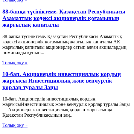
88-бапқа түсініктеме. Қазақстан Республикасы
Азаматтық кодексі акционерлік қоғамының
жарғылық капиталы
88-бапқа түсініктеме. Қазақстан Республикасы Азаматтық
кодексі акционерлік қоғамының жарғылық капиталы АҚ
жарғылық капиталы акционерлер сатып алған акциялардың
номиналды құнын...
Толық оқу »
10-бап. Акционерлiк инвестициялық қордың
жарғысы Инвестициялық және венчурлік
қорлар туралы Заңы
10-бап. Акционерлiк инвестициялық қордың
жарғысыИнвестициялық және венчурлік қорлар туралы Заңы
Акционерлiк инвестициялық қордың жарғысында
Қазақстан Республикасының заң...
Толық оқу »