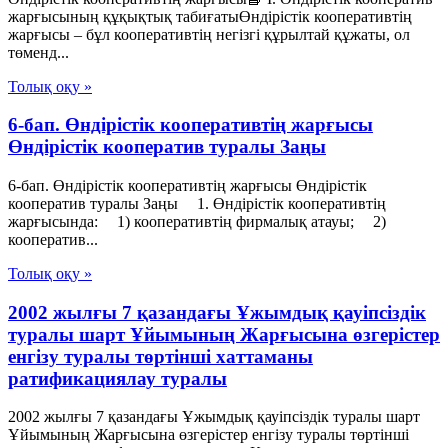
жарғысының құқықтық табиғатыӨндірістік кооперативтің
жарғысы – бұл кооперативтің негізгі құрылтай құжаты, ол
төменд...
Толық оқу »
6-бап. Өндiрiстiк кооперативтiң жарғысы
Өндiрiстiк кооператив туралы Заңы
6-бап. Өндiрiстiк кооперативтiң жарғысы Өндiрiстiк
кооператив туралы Заңы 1. Өндiрiстiк кооперативтiң
жарғысында: 1) кооперативтiң фирмалық атауы; 2)
кооператив...
Толық оқу »
2002 жылғы 7 қазандағы Ұжымдық қауіпсіздік
туралы шарт Ұйымының Жарғысына өзгерістер
енгізу туралы төртінші хаттаманы
ратификациялау туралы
2002 жылғы 7 қазандағы Ұжымдық қауіпсіздік туралы шарт
Ұйымының Жарғысына өзгерістер енгізу туралы төртінші