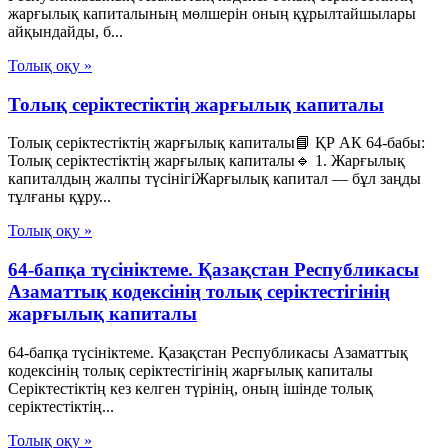
жарғылық капиталының мөлшерiн оның құрылтайшылары
айқындайды, б...
Толық оқу »
Толық серіктестіктің жарғылық капиталы
Толық серіктестіктің жарғылық капиталы📘 ҚР АК 64-бабы:
Толық серіктестіктің жарғылық капиталы🔹 1. Жарғылық
капиталдың жалпы түсінігіЖарғылық капитал — бұл заңды
тұлғаны құру...
Толық оқу »
64-бапқа түсініктеме. Қазақстан Республикасы
Азаматтық кодексінің толық серіктестігінің
жарғылық капиталы
64-бапқа түсініктеме. Қазақстан Республикасы Азаматтық
кодексінің толық серіктестігінің жарғылық капиталы
Серіктестіктің кез келген түрінің, оның ішінде толық
серіктестіктің...
Толық оқу »