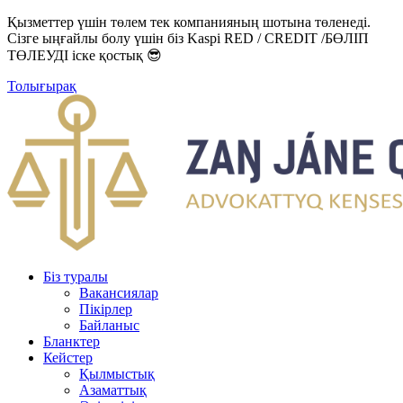
Қызметтер үшін төлем тек компанияның шотына төленеді.
Сізге ыңғайлы болу үшін біз Kaspi RED / CREDIT /БӨЛІП
ТӨЛЕУДІ іске қостық 😎
Толығырақ
Біз туралы
Вакансиялар
Пікірлер
Байланыс
Бланктер
Кейстер
Қылмыстық
Азаматтық