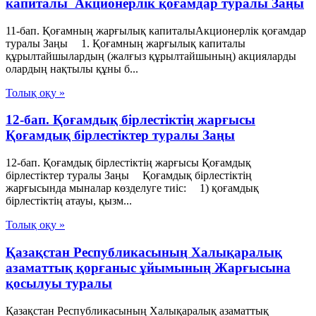
капиталы Акционерлік қоғамдар туралы Заңы
11-бап. Қоғамның жарғылық капиталыАкционерлік қоғамдар
туралы Заңы 1. Қоғамның жарғылық капиталы
құрылтайшылардың (жалғыз құрылтайшының) акцияларды
олардың нақтылы құны б...
Толық оқу »
12-бап. Қоғамдық бірлестіктің жарғысы
Қоғамдық бiрлестiктер туралы Заңы
12-бап. Қоғамдық бірлестіктің жарғысы Қоғамдық
бiрлестiктер туралы Заңы Қоғамдық бірлестіктің
жарғысында мыналар көзделуге тиіс: 1) қоғамдық
бірлестіктің атауы, қызм...
Толық оқу »
Қазақстан Республикасының Халықаралық
азаматтық қорғаныс ұйымының Жарғысына
қосылуы туралы
Қазақстан Республикасының Халықаралық азаматтық