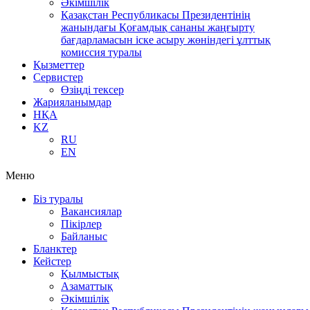
Әкімшілік
Қазақстан Республикасы Президентінің
жанындағы Қоғамдық сананы жаңғырту
бағдарламасын іске асыру жөніндегі ұлттық
комиссия туралы
Қызметтер
Сервистер
Өзіңді тексер
Жарияланымдар
НҚА
KZ
RU
EN
Меню
Біз туралы
Вакансиялар
Пікірлер
Байланыс
Бланктер
Кейстер
Қылмыстық
Азаматтық
Әкімшілік