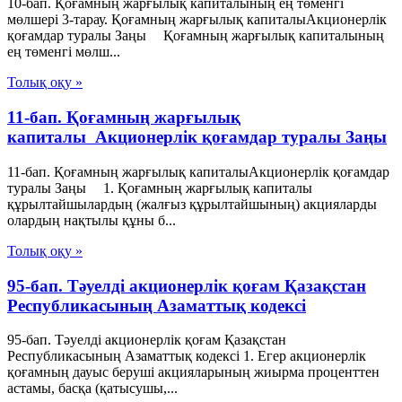
10-бап. Қоғамның жарғылық капиталының ең төменгі
мөлшері 3-тарау. Қоғамның жарғылық капиталыАкционерлік
қоғамдар туралы Заңы Қоғамның жарғылық капиталының
ең төменгі мөлш...
Толық оқу »
11-бап. Қоғамның жарғылық
капиталы Акционерлік қоғамдар туралы Заңы
11-бап. Қоғамның жарғылық капиталыАкционерлік қоғамдар
туралы Заңы 1. Қоғамның жарғылық капиталы
құрылтайшылардың (жалғыз құрылтайшының) акцияларды
олардың нақтылы құны б...
Толық оқу »
95-бап. Тәуелдi акционерлiк қоғам Қазақстан
Республикасының Азаматтық кодексi
95-бап. Тәуелдi акционерлiк қоғам Қазақстан
Республикасының Азаматтық кодексi 1. Егер акционерлiк
қоғамның дауыс берушi акцияларының жиырма проценттен
астамы, басқа (қатысушы,...