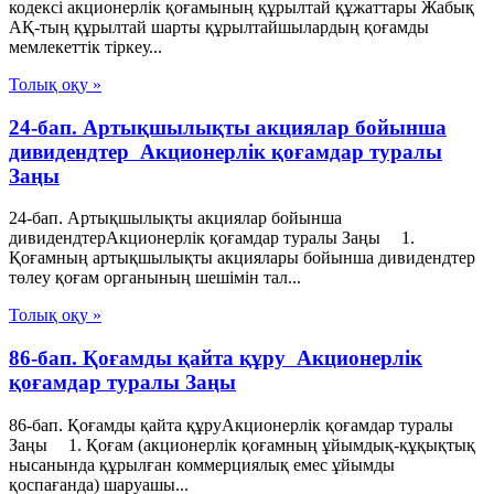
кодексі акционерлік қоғамының құрылтай құжаттары Жабық
АҚ-тың құрылтай шарты құрылтайшылардың қоғамды
мемлекеттік тіркеу...
Толық оқу »
24-бап. Артықшылықты акциялар бойынша
дивидендтер Акционерлік қоғамдар туралы
Заңы
24-бап. Артықшылықты акциялар бойынша
дивидендтерАкционерлік қоғамдар туралы Заңы 1.
Қоғамның артықшылықты акциялары бойынша дивидендтер
төлеу қоғам органының шешімін тал...
Толық оқу »
86-бап. Қоғамды қайта құру Акционерлік
қоғамдар туралы Заңы
86-бап. Қоғамды қайта құруАкционерлік қоғамдар туралы
Заңы 1. Қоғам (акционерлiк қоғамның ұйымдық-құқықтық
нысанында құрылған коммерциялық емес ұйымды
қоспағанда) шаруашы...