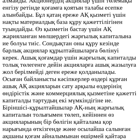
алмайды. Акционердің акциялар үшін төлемақы
енгізу ретінде қоғамға қоятын талабы есепке
алынбайды. Бұл қатаң ереже АҚ қызметі үшін
нақты материалдық база құру қажеттілігінен
туындайды. Өз қызметін бастау үшін АҚ
жарияланған мөлшердегі жарғылық капиталына
ие болуы тиіс. Сондықтан оны құру кезінде
барлық акциялар құрылтайшыларға бөлінуі
керек. Ашық қоғамдар үшін жарғылық капиталды
толық төлегенге дейін акцияларға ашық жазылуға
жол берілмейді деген ереже қолданылады.
Осыған байланысты кәсіпкерлер өздері құрған
ашық АҚ акцияларын сату арқылы өздерінің
өндірістік және коммерциялық қызметіне қажетті
капиталды тартудың екі мүмкіндігіне ие.
Біріншісі-құрылтайшылар АҚ-ның жарғылық
капиталын толығымен төлеп, кейіннен өз
акцияларының бір бөлігін қайталама қор
нарығында өткізгенде және осылайша салынған
ақшаны қоғам айналымынан өшірмей қайтара