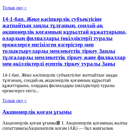
Толық оқу »
14-1-бап. Жеке кәсіпкерлік субъектісіне
жатпайтын заңды тұлғаның, сондай-ақ
акционерлік қоғамның құрылтай құжаттарына,
олардың филиалдары (өкілдіктері) туралы
ережелерге енгізілген өзгерістер мен
толықтыруларды мемлекеттік тіркеу Заңды
тұлғаларды мемлекеттік тіркеу және филиалдар
мен өкілдіктерді есептік тіркеу туралы Заңы
14-1-бап. Жеке кәсіпкерлік субъектісіне жатпайтын заңды
тұлғаның, сондай-ақ акционерлік қоғамның құрылтай
құжаттарына, олардың филиалдары (өкілдіктері) туралы
ережелерге енгіз...
Толық оқу »
Акционерлік қоғам ұғымы
Акционерлік қоғам ұғымы📘 I. Акционерлік қоғамның жалпы
сипаттамасыАкционерлік қоғам (АҚ) — бұл жарғылық