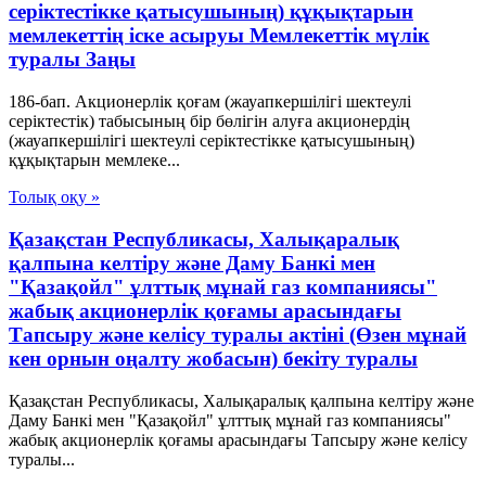
серіктестікке қатысушының) құқықтарын
мемлекеттің іске асыруы Мемлекеттік мүлік
туралы Заңы
186-бап. Акционерлік қоғам (жауапкершілігі шектеулі
серіктестік) табысының бір бөлігін алуға акционердің
(жауапкершілігі шектеулі серіктестікке қатысушының)
құқықтарын мемлеке...
Толық оқу »
Қазақстан Республикасы, Халықаралық
қалпына келтіру және Даму Банкі мен
"Қазақойл" ұлттық мұнай газ компаниясы"
жабық акционерлік қоғамы арасындағы
Тапсыру және келісу туралы актіні (Өзен мұнай
кен орнын оңалту жобасын) бекіту туралы
Қазақстан Республикасы, Халықаралық қалпына келтіру және
Даму Банкі мен "Қазақойл" ұлттық мұнай газ компаниясы"
жабық акционерлік қоғамы арасындағы Тапсыру және келісу
туралы...