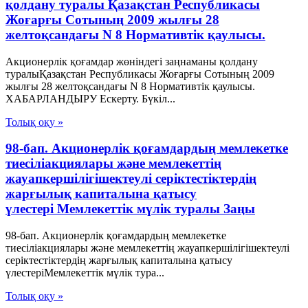
қолдану туралы Қазақстан Республикасы
Жоғарғы Сотының 2009 жылғы 28
желтоқсандағы N 8 Нормативтік қаулысы.
Акционерлік қоғамдар жөніндегі заңнаманы қолдану
туралыҚазақстан Республикасы Жоғарғы Сотының 2009
жылғы 28 желтоқсандағы N 8 Нормативтік қаулысы.
ХАБАРЛАНДЫРУ Ескерту. Бүкіл...
Толық оқу »
98-бап. Акционерлік қоғамдардың мемлекетке
тиесiлiакциялары және мемлекеттiң
жауапкершiлiгiшектеулi серiктестiктердiң
жарғылық капиталына қатысу
үлестерi Мемлекеттік мүлік туралы Заңы
98-бап. Акционерлік қоғамдардың мемлекетке
тиесiлiакциялары және мемлекеттiң жауапкершiлiгiшектеулi
серiктестiктердiң жарғылық капиталына қатысу
үлестерiМемлекеттік мүлік тура...
Толық оқу »