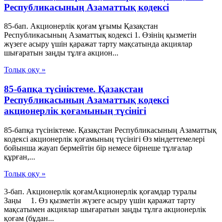
Республикасының Азаматтық кодексi
85-бап. Акционерлiк қоғам ұғымы Қазақстан
Республикасының Азаматтық кодексi 1. Өзiнiң қызметiн
жүзеге асыру үшiн қаражат тарту мақсатында акциялар
шығаратын заңды тұлға акцион...
Толық оқу »
85-бапқа түсініктеме. Қазақстан
Республикасының Азаматтық кодексі
акционерлік қоғамының түсінігі
85-бапқа түсініктеме. Қазақстан Республикасының Азаматтық
кодексі акционерлік қоғамының түсінігі Өз міндеттемелері
бойынша жауап бермейтін бір немесе бірнеше тұлғалар
құрған,...
Толық оқу »
3-бап. Акционерлік қоғамАкционерлік қоғамдар туралы
Заңы 1. Өз қызметін жүзеге асыру үшін қаражат тарту
мақсатымен акциялар шығаратын заңды тұлға акционерлік
қоғам (бұдан...