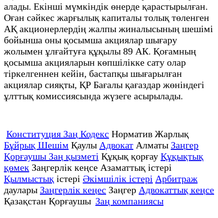
алады. Екінші мүмкіндік өнерде қарастырылған.
Оған сәйкес жарғылық капиталы толық төленген
АҚ акционерлердің жалпы жиналысының шешімі
бойынша оны қосымша акциялар шығару
жолымен ұлғайтуға құқылы 89 АК. Қоғамның
қосымша акцияларын көпшілікке сату олар
тіркелгеннен кейін, бастапқы шығарылған
акциялар сияқты, ҚР Бағалы қағаздар жөніндегі
ұлттық комиссиясында жүзеге асырылады.
Конституция Заң Кодекс
Норматив Жарлық
Бұйрық Шешім
Қаулы
Адвокат
Алматы
Заңгер
Қорғаушы Заң қызметі
Құқық қорғау
Құқықтық
қөмек
Заңгерлік кеңсе Азаматтық істері
Қылмыстық
істері
Әкімшілік істері
Арбитраж
даулары
Заңгерлік кеңес
Заңгер
Адвокаттық кеңсе
Қазақстан Қорғаушы
Заң компаниясы