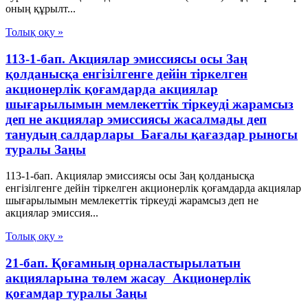
оның құрылт...
Толық оқу »
113-1-бап. Акциялар эмиссиясы осы Заң
қолданысқа енгiзiлгенге дейiн тiркелген
акционерлiк қоғамдарда акциялар
шығарылымын мемлекеттiк тiркеудi жарамсыз
деп не акциялар эмиссиясы жасалмады деп
танудың салдарлары Бағалы қағаздар рыногы
туралы Заңы
113-1-бап. Акциялар эмиссиясы осы Заң қолданысқа
енгiзiлгенге дейiн тiркелген акционерлiк қоғамдарда акциялар
шығарылымын мемлекеттiк тiркеудi жарамсыз деп не
акциялар эмиссия...
Толық оқу »
21-бап. Қоғамның орналастырылатын
акцияларына төлем жасау Акционерлік
қоғамдар туралы Заңы