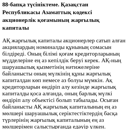
88-бапқа түсініктеме. Қазақстан
Республикасы Азаматтық кодексі
акционерлік қоғамының жарғылық
капиталы
АҚ жарғылық капиталы акционерлер сатып алған
акциялардың номиналды құнының сомасын
білдіреді. Оның білімі қоғам кредиторларының
мүдделеріне ең аз кепілдік беруі керек. АҚ-ның
шаруашылық қызметінің нәтижелеріне
байланысты оның мүлкінің құны жарғылық
капиталдан көп немесе аз болуы мүмкін. Ақ
кредиторларын өндіріп алу кезінде жарғылық
капиталды қоса алғанда, оның барлық мүлкі
өндіріп алу объектісі болып табылады. Осыған
байланысты АҚ жарғылық капиталының ең аз
мөлшері шаруашылық серіктестіктердің басқа
түрлерінің жарғылық капиталының ең аз
мөлшерімен салыстырғанда едәуір үлкен.