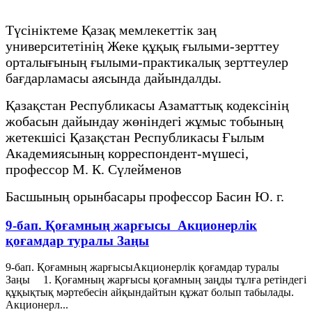
Түсініктеме Қазақ мемлекеттік заң
университетінің Жеке құқық ғылыми-зерттеу
орталығының ғылыми-практикалық зерттеулер
бағдарламасы аясында дайындалды.
Қазақстан Республикасы Азаматтық кодексінің
жобасын дайындау жөніндегі жұмыс тобының
жетекшісі Қазақстан Республикасы Ғылым
Академиясының корреспондент-мүшесі,
профессор М. К. Сүлейменов
Басшының орынбасары профессор Басин Ю. г.
9-бап. Қоғамның жарғысы Акционерлік
қоғамдар туралы Заңы
9-бап. Қоғамның жарғысыАкционерлік қоғамдар туралы
Заңы 1. Қоғамның жарғысы қоғамның заңды тұлға ретіндегі
құқықтық мәртебесін айқындайтын құжат болып табылады.
Акционерл...