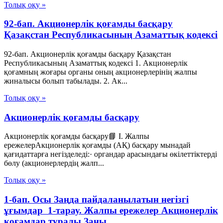
Толық оқу »
92-бап. Акционерлiк қоғамды басқару
Қазақстан Республикасының Азаматтық кодексi
92-бап. Акционерлiк қоғамды басқару Қазақстан
Республикасының Азаматтық кодексi 1. Акционерлiк
қоғамның жоғары органы оның акционерлерiнiң жалпы
жиналысы болып табылады. 2. Ак...
Толық оқу »
Акционерлік қоғамды басқару
Акционерлік қоғамды басқару📘 I. Жалпы
ережелерАкционерлік қоғамды (АҚ) басқару мынадай
қағидаттарға негізделеді:· органдар арасындағы өкілеттіктерді
бөлу (акционерлердің жалп...
Толық оқу »
1-бап. Осы Заңда пайдаланылатын негізгі
ұғымдар 1-тарау. Жалпы ережелер Акционерлік
қоғамдар туралы Заңы