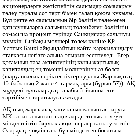
акционерлерге жетіспейтін салымдар сомаларын
төлеу туралы сот тәртібімен талап қоюға құқылы.
Бұл ретте өз салымының бір бөлігін төлемеген
қатысушыларға салымның төленбеген бөлігінің
сомасына процент түрінде Санкциялар салынуы
мүмкін. Сыйақы мөлшері төлем күніне ҚР
Ұлттық Банкі айқындайтын қайта қаржыландыру
ставкасы негізге алына отырып есептеледі. Егер
қоғамның таза активтерінің құны жарғылық
капиталдың ең төменгі мөлшерінен аз болса
(шаруашылық серіктестіктер туралы Жарлықтың
40-бабының 2 және 4-тармақтары (бұрын 57)), АҚ
мүдделі тұлғалардың талабы бойынша сот
тәртібімен таратылуға жатады.
АҚ-ның жарғылық капиталын қалыптастыруға
МК сатып алынған акцияларды толық төлеуге
міндеттейтін барлық акционерлер қатысуға тиіс.
Олардың ешқайсысы бұл міндеттен босатыла