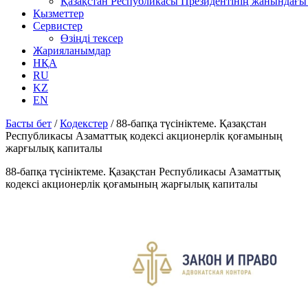
Қазақстан Республикасы Президентінің жанындағы 
Қызметтер
Сервистер
Өзіңді тексер
Жарияланымдар
НҚА
RU
KZ
EN
Басты бет
/
Кодекстер
/
88-бапқа түсініктеме. Қазақстан
Республикасы Азаматтық кодексі акционерлік қоғамының
жарғылық капиталы
88-бапқа түсініктеме. Қазақстан Республикасы Азаматтық
кодексі акционерлік қоғамының жарғылық капиталы