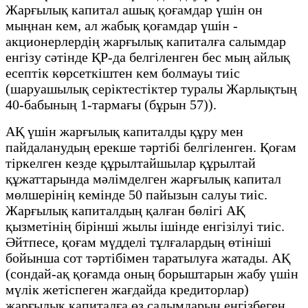
Жарғылық капитал ашық қоғамдар үшін он
мыңнан кем, ал жабық қоғамдар үшін -
акционерлердің жарғылық капиталға салымдар
енгізу сәтінде ҚР-да белгіленген бес мың айлық
есептік көрсеткіштен кем болмауы тиіс
(шаруашылық серіктестіктер туралы Жарлықтың
40-бабының 1-тармағы (бұрын 57)).
АҚ үшін жарғылық капиталды құру мен
пайдаланудың ерекше тәртібі белгіленген. Қоғам
тіркелген кезде құрылтайшылар құрылтай
құжаттарында мәлімделген жарғылық капитал
мөлшерінің кемінде 50 пайызын салуы тиіс.
Жарғылық капиталдың қалған бөлігі АҚ
қызметінің бірінші жылы ішінде енгізілуі тиіс.
Әйтпесе, қоғам мүдделі тұлғалардың өтініші
бойынша сот тәртібімен таратылуға жатады. АҚ
(сондай-ақ қоғамда оның борыштарын жабу үшін
мүлік жетіспеген жағдайда кредиторлар)
жарғылық капиталға өз салымдарын енгізбеген