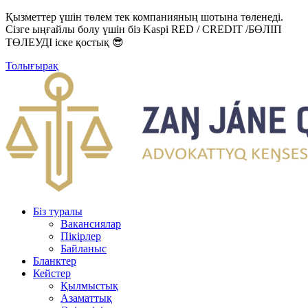
Қызметтер үшін төлем тек компанияның шотына төленеді.
Сізге ыңғайлы болу үшін біз Kaspi RED / CREDIT /БӨЛІП
ТӨЛЕУДІ іске қостық 😎
Толығырақ
Біз туралы
Вакансиялар
Пікірлер
Байланыс
Бланктер
Кейстер
Қылмыстық
Азаматтық