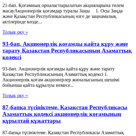
21-бап. Қоғамның орналастырылатын акцияларына төлем
жасауАкционерлік қоғамдар туралы Заңы 1. Осы Заңда
және Қазақстан Республикасының өзге де заңнамалық
актілерінде көзде...
Толық оқу »
93-бап. Акционерлiк қоғамды қайта құру және
тарату Қазақстан Республикасының Азаматтық
кодексi
93-бап. Акционерлiк қоғамды қайта құру және тарату
Қазақстан Республикасының Азаматтық кодексi 1.
Акционерлiк қоғам акционерлер жиналысының шешiмi
бойынша қайта құрылуы немесе...
Толық оқу »
87-бапқа түсініктеме. Қазақстан Республикасы
Азаматтық кодексі акционерлік қоғамының
құрылтай құжаттары
87-бапқа түсініктеме. Қазақстан Республикасы Азаматтық