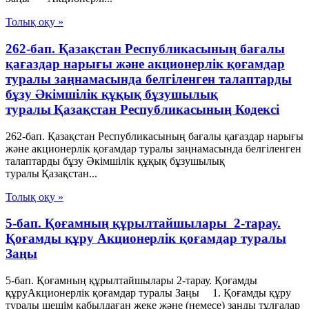
Толық оқу »
262-бап. Қазақстан Республикасының бағалы
қағаздар нарығы және акционерлік қоғамдар
туралы заңнамасында белгiленген талаптарды
бұзу Әкімшілік құқық бұзушылық
туралы Қазақстан Республикасының Кодексі
262-бап. Қазақстан Республикасының бағалы қағаздар нарығы
және акционерлік қоғамдар туралы заңнамасында белгiленген
талаптарды бұзу Әкімшілік құқық бұзушылық
туралы Қазақстан...
Толық оқу »
5-бап. Қоғамның құрылтайшылары 2-тарау.
Қоғамды құру Акционерлік қоғамдар туралы
Заңы
5-бап. Қоғамның құрылтайшылары 2-тарау. Қоғамды
құруАкционерлік қоғамдар туралы Заңы 1. Қоғамды құру
туралы шешім қабылдаған жеке және (немесе) заңды тұлғалар