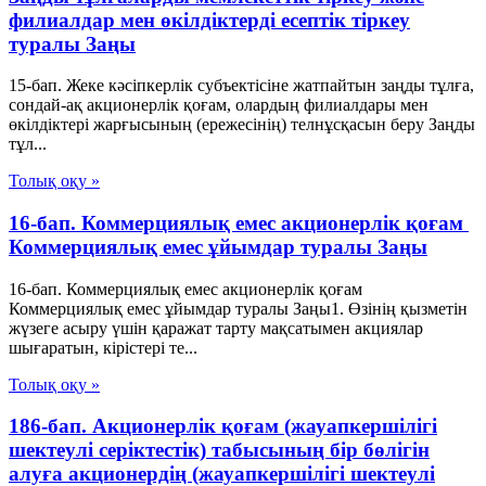
филиалдар мен өкілдіктерді есептік тіркеу
туралы Заңы
15-бап. Жеке кәсiпкерлiк субъектiсiне жатпайтын заңды тұлға,
сондай-ақ акционерлiк қоғам, олардың филиалдары мен
өкiлдiктерi жарғысының (ережесiнiң) телнұсқасын беру Заңды
тұл...
Толық оқу »
16-бап. Коммерциялық емес акционерлiк қоғам
Коммерциялық емес ұйымдар туралы Заңы
16-бап. Коммерциялық емес акционерлiк қоғам
Коммерциялық емес ұйымдар туралы Заңы1. Өзiнiң қызметiн
жүзеге асыру үшiн қаражат тарту мақсатымен акциялар
шығаратын, кiрiстерi те...
Толық оқу »
186-бап. Акционерлік қоғам (жауапкершілігі
шектеулі серіктестік) табысының бір бөлігін
алуға акционердің (жауапкершілігі шектеулі