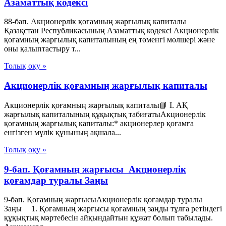
Азаматтық кодексi
88-бап. Акционерлiк қоғамның жарғылық капиталы
Қазақстан Республикасының Азаматтық кодексi Акционерлiк
қоғамның жарғылық капиталының ең төменгi мөлшерi және
оны қалыптастыру т...
Толық оқу »
Акционерлік қоғамның жарғылық капиталы
Акционерлік қоғамның жарғылық капиталы📘 I. АҚ
жарғылық капиталының құқықтық табиғатыАкционерлік
қоғамның жарғылық капиталы:* акционерлер қоғамға
енгізген мүлік құнының ақшала...
Толық оқу »
9-бап. Қоғамның жарғысы Акционерлік
қоғамдар туралы Заңы
9-бап. Қоғамның жарғысыАкционерлік қоғамдар туралы
Заңы 1. Қоғамның жарғысы қоғамның заңды тұлға ретіндегі
құқықтық мәртебесін айқындайтын құжат болып табылады.