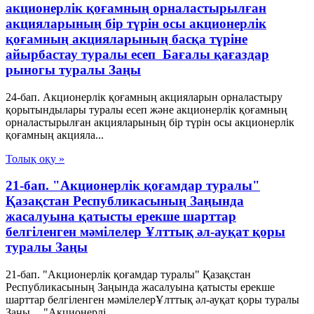
акционерлік қоғамның орналастырылған
акцияларының бір түрін осы акционерлік
қоғамның акцияларының басқа түріне
айырбастау туралы есеп Бағалы қағаздар
рыногы туралы Заңы
24-бап. Акционерлік қоғамның акцияларын орналастыру
қорытындылары туралы есеп және акционерлік қоғамның
орналастырылған акцияларының бір түрін осы акционерлік
қоғамның акцияла...
Толық оқу »
21-бап. "Акционерлік қоғамдар туралы"
Қазақстан Республикасының Заңында
жасалуына қатысты ерекше шарттар
белгіленген мәмілелер Ұлттық әл-ауқат қоры
туралы Заңы
21-бап. "Акционерлік қоғамдар туралы" Қазақстан
Республикасының Заңында жасалуына қатысты ерекше
шарттар белгіленген мәмілелерҰлттық әл-ауқат қоры туралы
Заңы "Акционерлі...