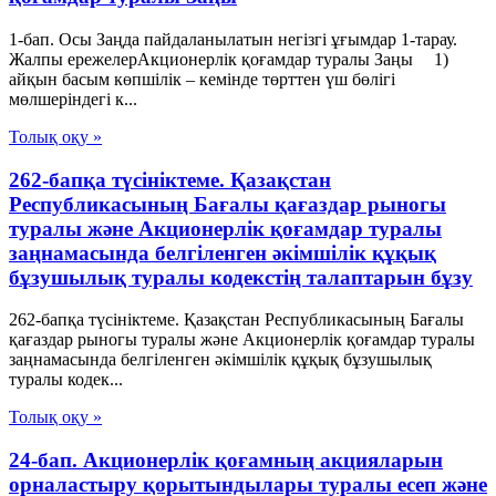
1-бап. Осы Заңда пайдаланылатын негізгі ұғымдар 1-тарау.
Жалпы ережелерАкционерлік қоғамдар туралы Заңы 1)
айқын басым көпшілік – кемінде төрттен үш бөлігі
мөлшеріндегі к...
Толық оқу »
262-бапқа түсініктеме. Қазақстан
Республикасының Бағалы қағаздар рыногы
туралы және Акционерлік қоғамдар туралы
заңнамасында белгіленген әкімшілік құқық
бұзушылық туралы кодекстің талаптарын бұзу
262-бапқа түсініктеме. Қазақстан Республикасының Бағалы
қағаздар рыногы туралы және Акционерлік қоғамдар туралы
заңнамасында белгіленген әкімшілік құқық бұзушылық
туралы кодек...
Толық оқу »
24-бап. Акционерлік қоғамның акцияларын
орналастыру қорытындылары туралы есеп және