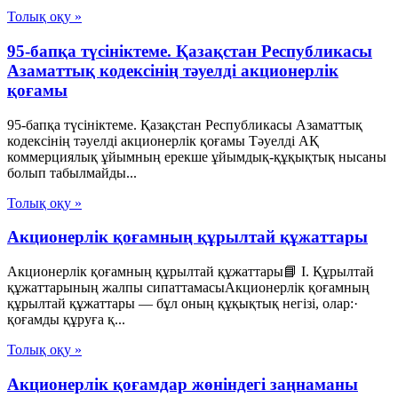
Толық оқу »
95-бапқа түсініктеме. Қазақстан Республикасы
Азаматтық кодексінің тәуелді акционерлік
қоғамы
95-бапқа түсініктеме. Қазақстан Республикасы Азаматтық
кодексінің тәуелді акционерлік қоғамы Тәуелді АҚ
коммерциялық ұйымның ерекше ұйымдық-құқықтық нысаны
болып табылмайды...
Толық оқу »
Акционерлік қоғамның құрылтай құжаттары
Акционерлік қоғамның құрылтай құжаттары📘 I. Құрылтай
құжаттарының жалпы сипаттамасыАкционерлік қоғамның
құрылтай құжаттары — бұл оның құқықтық негізі, олар:·
қоғамды құруға қ...
Толық оқу »
Акционерлік қоғамдар жөніндегі заңнаманы