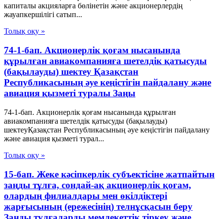
капиталы акцияларға бөлінетін және акционерлердің
жауапкершілігі сатып...
Толық оқу »
74-1-бап. Акционерлік қоғам нысанында
құрылған авиакомпанияға шетелдік қатысуды
(бақылауды) шектеу Қазақстан
Республикасының әуе кеңістігін пайдалану және
авиация қызметі туралы Заңы
74-1-бап. Акционерлік қоғам нысанында құрылған
авиакомпанияға шетелдік қатысуды (бақылауды)
шектеуҚазақстан Республикасының әуе кеңістігін пайдалану
және авиация қызметі турал...
Толық оқу »
15-бап. Жеке кәсiпкерлiк субъектiсiне жатпайтын
заңды тұлға, сондай-ақ акционерлiк қоғам,
олардың филиалдары мен өкiлдiктерi
жарғысының (ережесiнiң) телнұсқасын беру
Заңды тұлғаларды мемлекеттік тіркеу және