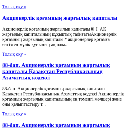
Толық оқу »
Акционерлік қоғамның жарғылық капиталы
Акционерлік қоғамның жарғылық капиталы📘 I. АҚ
жарғылық капиталының құқықтық табиғатыАкционерлік
қоғамның жарғылық капиталы:* акционерлер қоғамға
енгізген мүлік құнының ақшала...
Толық оқу »
88-бап. Акционерлiк қоғамның жарғылық
капиталы Қазақстан Республикасының
Азаматтық кодексi
88-бап. Акционерлiк қоғамның жарғылық капиталы
Қазақстан Республикасының Азаматтық кодексi Акционерлiк
қоғамның жарғылық капиталының ең төменгi мөлшерi және
оны қалыптастыру т...
Толық оқу »
88-бап. Акционерлiк қоғамның жарғылық