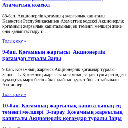
Азаматтық кодексi
88-бап. Акционерлiк қоғамның жарғылық капиталы
Қазақстан Республикасының Азаматтық кодексi Акционерлiк
қоғамның жарғылық капиталының ең төменгi мөлшерi және
оны қалыптастыру т...
Толық оқу »
9-бап. Қоғамның жарғысы Акционерлік
қоғамдар туралы Заңы
9-бап. Қоғамның жарғысыАкционерлік қоғамдар туралы
Заңы 1. Қоғамның жарғысы қоғамның заңды тұлға ретіндегі
құқықтық мәртебесін айқындайтын құжат болып табылады.
Акционерл...
Толық оқу »
10-бап. Қоғамның жарғылық капиталының ең
төменгі мөлшері 3-тарау. Қоғамның жарғылық
капиталы Акционерлік қоғамдар туралы Заңы