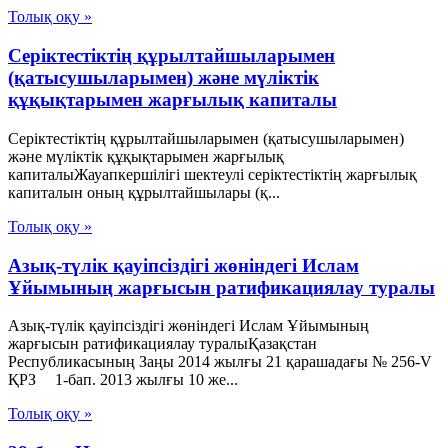
Толық оқу »
Серіктестіктің құрылтайшыларымен
(қатысушыларымен) және мүліктік
құқықтарымен жарғылық капиталы
Серіктестіктің құрылтайшыларымен (қатысушыларымен)
және мүліктік құқықтарымен жарғылық
капиталыЖауапкершілігі шектеулі серіктестіктің жарғылық
капиталын оның құрылтайшылары (қ...
Толық оқу »
Азық-түлік қауіпсіздігі жөніндегі Ислам
Ұйымының жарғысын ратификациялау туралы
Азық-түлік қауіпсіздігі жөніндегі Ислам Ұйымының
жарғысын ратификациялау туралыҚазақстан
Республикасының Заңы 2014 жылғы 21 қарашадағы № 256-V
ҚРЗ 1-бап. 2013 жылғы 10 же...
Толық оқу »