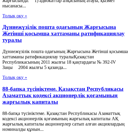
жарғысында: 1) адвокаттар алқасының атауы, қызмет
нысанасы...
Толық оқу »
Дүниежүзілік пошта одағының Жарғысына
Жетінші қосымша хаттаманы ратификациялау
туралы
Дүниежүзілік пошта одағының Жарғысына Жетінші қосымша
хаттаманы ратификациялау туралыҚазақстан
Республикасының 2011 жылғы 18 қаңтардағы № 392-IV
Заңы 2004 жылғы 5 қазанда...
Толық оқу »
88-бапқа түсініктеме. Қазақстан Республикасы
Азаматтық кодексі акционерлік қоғамының
жарғылық капиталы
88-бапқа түсініктеме. Қазақстан Республикасы Азаматтық
кодексі акционерлік қоғамының жарғылық капиталы АҚ
жарғылық капиталы акционерлер сатып алған акциялардың
номиналды құнын...