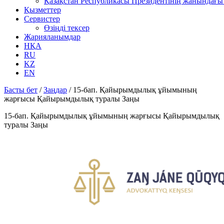
Қазақстан Республикасы Президентінің жанындағы 
Қызметтер
Сервистер
Өзіңді тексер
Жарияланымдар
НҚА
RU
KZ
EN
Басты бет
/
Заңдар
/
15-бап. Қайырымдылық ұйымының
жарғысы Қайырымдылық туралы Заңы
15-бап. Қайырымдылық ұйымының жарғысы Қайырымдылық
туралы Заңы