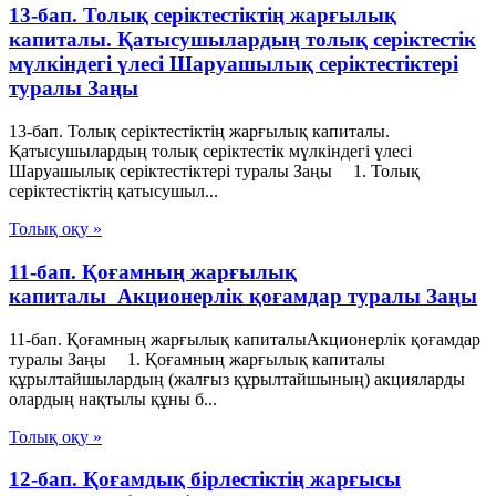
13-бап. Толық серiктестiктiң жарғылық
капиталы. Қатысушылардың толық серiктестiк
мүлкiндегi үлесi Шаруашылық серіктестіктері
туралы Заңы
13-бап. Толық серiктестiктiң жарғылық капиталы.
Қатысушылардың толық серiктестiк мүлкiндегi үлесi
Шаруашылық серіктестіктері туралы Заңы 1. Толық
серiктестiктiң қатысушыл...
Толық оқу »
11-бап. Қоғамның жарғылық
капиталы Акционерлік қоғамдар туралы Заңы
11-бап. Қоғамның жарғылық капиталыАкционерлік қоғамдар
туралы Заңы 1. Қоғамның жарғылық капиталы
құрылтайшылардың (жалғыз құрылтайшының) акцияларды
олардың нақтылы құны б...
Толық оқу »
12-бап. Қоғамдық бірлестіктің жарғысы