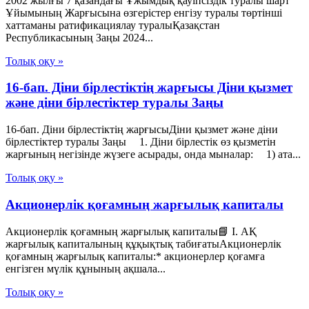
2002 жылғы 7 қазандағы Ұжымдық қауіпсіздік туралы шарт
Ұйымының Жарғысына өзгерістер енгізу туралы төртінші
хаттаманы ратификациялау туралыҚазақстан
Республикасының Заңы 2024...
Толық оқу »
16-бап. Дiни бiрлестiктiң жарғысы Діни қызмет
және діни бірлестіктер туралы Заңы
16-бап. Дiни бiрлестiктiң жарғысыДіни қызмет және діни
бірлестіктер туралы Заңы 1. Дiни бiрлестiк өз қызметiн
жарғының негiзiнде жүзеге асырады, онда мыналар: 1) ата...
Толық оқу »
Акционерлік қоғамның жарғылық капиталы
Акционерлік қоғамның жарғылық капиталы📘 I. АҚ
жарғылық капиталының құқықтық табиғатыАкционерлік
қоғамның жарғылық капиталы:* акционерлер қоғамға
енгізген мүлік құнының ақшала...
Толық оқу »