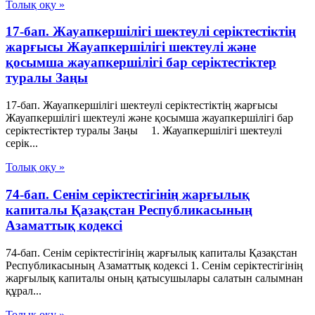
Толық оқу »
17-бап. Жауапкершілігі шектеулі серіктестіктің
жарғысы Жауапкершілігі шектеулі және
қосымша жауапкершілігі бар серіктестіктер
туралы Заңы
17-бап. Жауапкершілігі шектеулі серіктестіктің жарғысы
Жауапкершілігі шектеулі және қосымша жауапкершілігі бар
серіктестіктер туралы Заңы 1. Жауапкершілігі шектеулі
серік...
Толық оқу »
74-бап. Сенiм серiктестiгiнiң жарғылық
капиталы Қазақстан Республикасының
Азаматтық кодексi
74-бап. Сенiм серiктестiгiнiң жарғылық капиталы Қазақстан
Республикасының Азаматтық кодексi 1. Сенiм серiктестiгiнiң
жарғылық капиталы оның қатысушылары салатын салымнан
құрал...
Толық оқу »