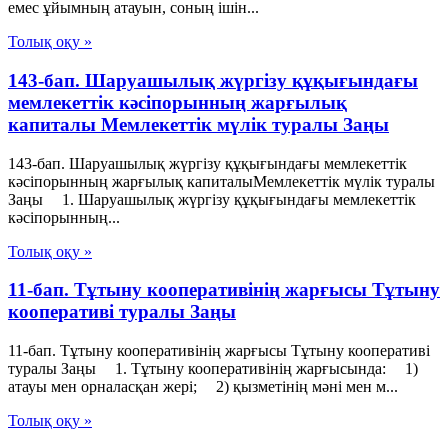
емес ұйымның атауын, соның iшiн...
Толық оқу »
143-бап. Шаруашылық жүргізу құқығындағы
мемлекеттік кәсiпорынның жарғылық
капиталы Мемлекеттік мүлік туралы Заңы
143-бап. Шаруашылық жүргізу құқығындағы мемлекеттік
кәсiпорынның жарғылық капиталыМемлекеттік мүлік туралы
Заңы 1. Шаруашылық жүргізу құқығындағы мемлекеттік
кәсiпорынның...
Толық оқу »
11-бап. Тұтыну кооперативiнiң жарғысы Тұтыну
кооперативі туралы Заңы
11-бап. Тұтыну кооперативiнiң жарғысы Тұтыну кооперативі
туралы Заңы 1. Тұтыну кооперативiнiң жарғысында: 1)
атауы мен орналасқан жерi; 2) қызметiнiң мәнi мен м...
Толық оқу »