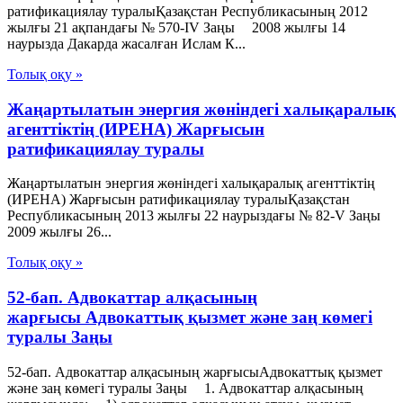
ратификациялау туралыҚазақстан Республикасының 2012
жылғы 21 ақпандағы № 570-IV Заңы 2008 жылғы 14
наурызда Дакарда жасалған Ислам К...
Толық оқу »
Жаңартылатын энергия жөніндегі халықаралық
агенттіктің (ИРЕНА) Жарғысын
ратификациялау туралы
Жаңартылатын энергия жөніндегі халықаралық агенттіктің
(ИРЕНА) Жарғысын ратификациялау туралыҚазақстан
Республикасының 2013 жылғы 22 наурыздағы № 82-V Заңы
2009 жылғы 26...
Толық оқу »
52-бап. Адвокаттар алқасының
жарғысы Адвокаттық қызмет және заң көмегі
туралы Заңы
52-бап. Адвокаттар алқасының жарғысыАдвокаттық қызмет
және заң көмегі туралы Заңы 1. Адвокаттар алқасының