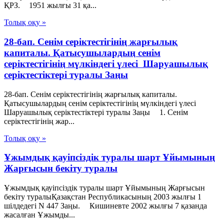
ҚРЗ. 1951 жылғы 31 қа...
Толық оқу »
28-бап. Сенiм серiктестiгiнiң жарғылық
капиталы. Қатысушылардың сенiм
серiктестiгiнiң мүлкiндегi үлесi Шаруашылық
серіктестіктері туралы Заңы
28-бап. Сенiм серiктестiгiнiң жарғылық капиталы.
Қатысушылардың сенiм серiктестiгiнiң мүлкiндегi үлесi
Шаруашылық серіктестіктері туралы Заңы 1. Сенiм
серiктестiгiнiң жар...
Толық оқу »
Ұжымдық қауіпсіздік туралы шарт Ұйымының
Жарғысын бекіту туралы
Ұжымдық қауіпсіздік туралы шарт Ұйымының Жарғысын
бекіту туралыҚазақстан Республикасының 2003 жылғы 1
шілдедегі N 447 Заңы. Кишиневте 2002 жылғы 7 қазанда
жасалған Ұжымды...