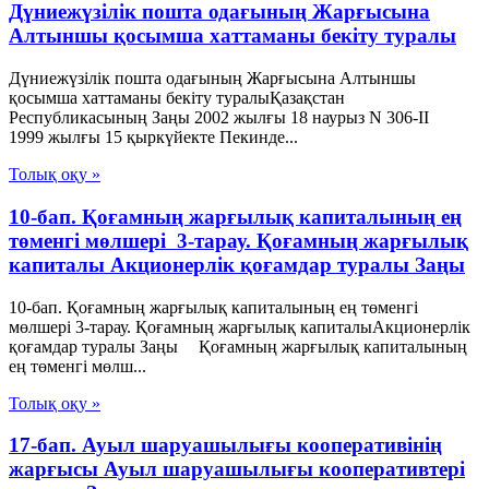
Дүниежүзілік пошта одағының Жарғысына
Алтыншы қосымша хаттаманы бекіту туралы
Дүниежүзілік пошта одағының Жарғысына Алтыншы
қосымша хаттаманы бекіту туралыҚазақстан
Республикасының Заңы 2002 жылғы 18 наурыз N 306-ІІ
1999 жылғы 15 қыркүйекте Пекинде...
Толық оқу »
10-бап. Қоғамның жарғылық капиталының ең
төменгі мөлшері 3-тарау. Қоғамның жарғылық
капиталы Акционерлік қоғамдар туралы Заңы
10-бап. Қоғамның жарғылық капиталының ең төменгі
мөлшері 3-тарау. Қоғамның жарғылық капиталыАкционерлік
қоғамдар туралы Заңы Қоғамның жарғылық капиталының
ең төменгі мөлш...
Толық оқу »
17-бап. Ауыл шаруашылығы кооперативінің
жарғысы Ауыл шаруашылығы кооперативтері