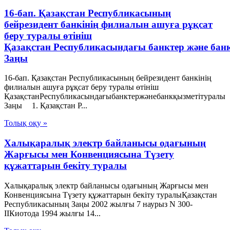
16-бап. Қазақстан Республикасының
бейрезидент банкінің филиалын ашуға рұқсат
беру туралы өтініш
Қазақстан Республикасындағы банктер және бан
Заңы
16-бап. Қазақстан Республикасының бейрезидент банкінің
филиалын ашуға рұқсат беру туралы өтініш
ҚазақстанРеспубликасындағыбанктержәнебанкқызметітуралы
Заңы 1. Қазақстан Р...
Толық оқу »
Халықаралық электр байланысы одағының
Жарғысы мен Конвенциясына Түзету
құжаттарын бекіту туралы
Халықаралық электр байланысы одағының Жарғысы мен
Конвенциясына Түзету құжаттарын бекіту туралыҚазақстан
Республикасының Заңы 2002 жылғы 7 наурыз N 300-
ІІКиотода 1994 жылғы 14...