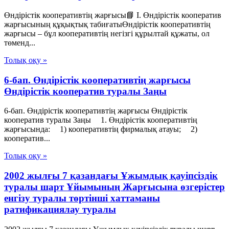
Өндірістік кооперативтің жарғысы📘 I. Өндірістік кооператив
жарғысының құқықтық табиғатыӨндірістік кооперативтің
жарғысы – бұл кооперативтің негізгі құрылтай құжаты, ол
төменд...
Толық оқу »
6-бап. Өндiрiстiк кооперативтiң жарғысы
Өндiрiстiк кооператив туралы Заңы
6-бап. Өндiрiстiк кооперативтiң жарғысы Өндiрiстiк
кооператив туралы Заңы 1. Өндiрiстiк кооперативтiң
жарғысында: 1) кооперативтiң фирмалық атауы; 2)
кооператив...
Толық оқу »
2002 жылғы 7 қазандағы Ұжымдық қауіпсіздік
туралы шарт Ұйымының Жарғысына өзгерістер
енгізу туралы төртінші хаттаманы
ратификациялау туралы