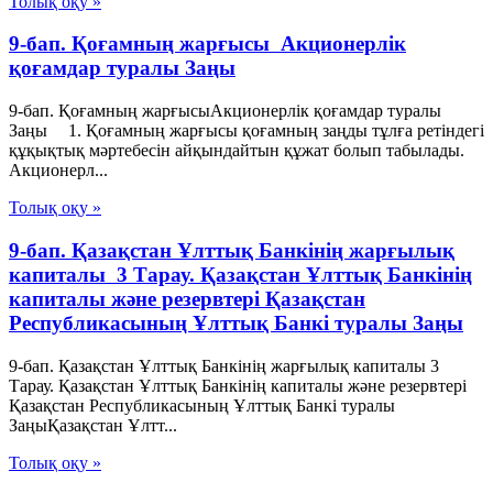
Толық оқу »
9-бап. Қоғамның жарғысы Акционерлік
қоғамдар туралы Заңы
9-бап. Қоғамның жарғысыАкционерлік қоғамдар туралы
Заңы 1. Қоғамның жарғысы қоғамның заңды тұлға ретіндегі
құқықтық мәртебесін айқындайтын құжат болып табылады.
Акционерл...
Толық оқу »
9-бап. Қазақстан Ұлттық Банкiнiң жарғылық
капиталы 3 Тарау. Қазақстан Ұлттық Банкінің
капиталы және резервтері Қазақстан
Республикасының Ұлттық Банкі туралы Заңы
9-бап. Қазақстан Ұлттық Банкiнiң жарғылық капиталы 3
Тарау. Қазақстан Ұлттық Банкінің капиталы және резервтері
Қазақстан Республикасының Ұлттық Банкі туралы
ЗаңыҚазақстан Ұлтт...
Толық оқу »