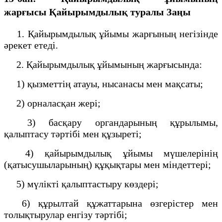
жарғысы
Қайырымдылық туралы Заңы
1. Қайырымдылық ұйымы жарғының негізінде
әрекет етеді.
2. Қайырымдылық ұйымының жарғысында:
1) қызметтің атауы, нысанасы мен мақсаты;
2) орналасқан жері;
3) басқару органдарының құрылымы,
қалыптасу тәртібі мен құзыреті;
4) қайырымдылық ұйымы мүшелерінің
(қатысушыларының) құқықтары мен міндеттері;
5) мүлікті қалыптастыру көздері;
6) құрылтай құжаттарына өзгерістер мен
толықтырулар енгізу тәртібі;