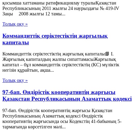
қосымша хаттаманы ратификациялау туралыҚазақстан
Республикасының 2011 жылғы 24 наурыздағы № 419-IV
Заңы 2008 жылғы 12 тамы...
Толық оқу »
Коммандиттік серіктестіктің жарғылық
капиталы
Коммандиттік серіктестіктің жарғылық капиталы📘 I.
Жарғылық капиталдың жалпы сипаттамасыЖарғылық
капитал – бұл коммандиттік серіктестіктің (КС) мүліктік
негізін құрайтын, ақша...
Толық оқу »
97-бап. Өндiрiстiк кооперативтiң жарғысы
Қазақстан Республикасының Азаматтық кодексi
97-бап. Өндiрiстiк кооперативтiң жарғысы Қазақстан
Республикасының Азаматтық кодексi Өндiрiстiк
кооперативтiң жарғысында осы Кодекстiң 41-бабының 5-
тармағында көрсетiлген мәлi...