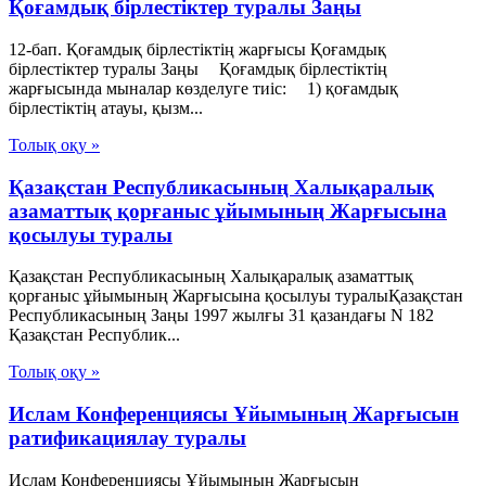
Қоғамдық бiрлестiктер туралы Заңы
12-бап. Қоғамдық бірлестіктің жарғысы Қоғамдық
бiрлестiктер туралы Заңы Қоғамдық бірлестіктің
жарғысында мыналар көзделуге тиіс: 1) қоғамдық
бірлестіктің атауы, қызм...
Толық оқу »
Қазақстан Республикасының Халықаралық
азаматтық қорғаныс ұйымының Жарғысына
қосылуы туралы
Қазақстан Республикасының Халықаралық азаматтық
қорғаныс ұйымының Жарғысына қосылуы туралыҚазақстан
Республикасының Заңы 1997 жылғы 31 қазандағы N 182
Қазақстан Республик...
Толық оқу »
Ислам Конференциясы Ұйымының Жарғысын
ратификациялау туралы
Ислам Конференциясы Ұйымының Жарғысын