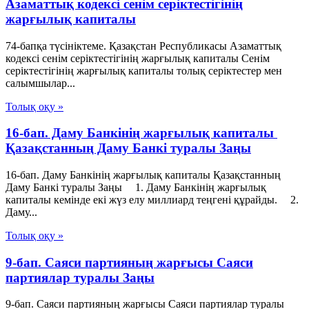
Азаматтық кодексі сенім серіктестігінің
жарғылық капиталы
74-бапқа түсініктеме. Қазақстан Республикасы Азаматтық
кодексі сенім серіктестігінің жарғылық капиталы Сенім
серіктестігінің жарғылық капиталы толық серіктестер мен
салымшылар...
Толық оқу »
16-бап. Даму Банкiнiң жарғылық капиталы
Қазақстанның Даму Банкі туралы Заңы
16-бап. Даму Банкiнiң жарғылық капиталы Қазақстанның
Даму Банкі туралы Заңы 1. Даму Банкінің жарғылық
капиталы кемінде екі жүз елу миллиард теңгені құрайды. 2.
Даму...
Толық оқу »
9-бап. Саяси партияның жарғысы Саяси
партиялар туралы Заңы
9-бап. Саяси партияның жарғысы Саяси партиялар туралы