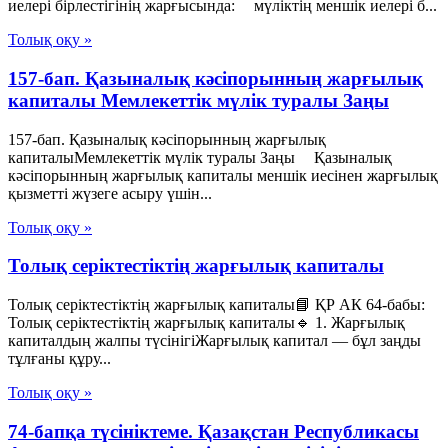
иелері бірлестігінің жарғысында: мүліктің меншік иелері б...
Толық оқу »
157-бап. Қазыналық кәсіпорынның жарғылық
капиталы Мемлекеттік мүлік туралы Заңы
157-бап. Қазыналық кәсіпорынның жарғылық
капиталыМемлекеттік мүлік туралы Заңы Қазыналық
кәсіпорынның жарғылық капиталы меншік иесінен жарғылық
қызметті жүзеге асыру үшін...
Толық оқу »
Толық серіктестіктің жарғылық капиталы
Толық серіктестіктің жарғылық капиталы📘 ҚР АК 64-бабы:
Толық серіктестіктің жарғылық капиталы🔹 1. Жарғылық
капиталдың жалпы түсінігіЖарғылық капитал — бұл заңды
тұлғаны құру...
Толық оқу »
74-бапқа түсініктеме. Қазақстан Республикасы