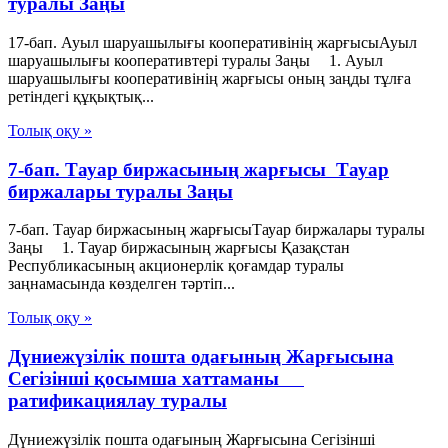
туралы Заңы
17-бап. Ауыл шаруашылығы кооперативінің жарғысыАуыл
шаруашылығы кооперативтері туралы Заңы 1. Ауыл
шаруашылығы кооперативінің жарғысы оның заңды тұлға
ретіндегі құқықтық...
Толық оқу »
7-бап. Тауар биржасының жарғысы Тауар
биржалары туралы Заңы
7-бап. Тауар биржасының жарғысыТауар биржалары туралы
Заңы 1. Тауар биржасының жарғысы Қазақстан
Республикасының акционерлік қоғамдар туралы
заңнамасында көзделген тәртіп...
Толық оқу »
Дүниежүзілік пошта одағының Жарғысына
Сегізінші қосымша хаттаманы
ратификациялау туралы
Дүниежүзілік пошта одағының Жарғысына Сегізінші