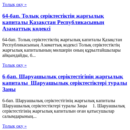
Толық оқу »
64-бап. Толық серiктестiктiң жарғылық
капиталы Қазақстан Республикасының
Азаматтық кодексi
64-бап. Толық серiктестiктiң жарғылық капиталы Қазақстан
Республикасының Азаматтық кодексi Толық серiктестiктiң
жарғылық капиталының мөлшерiн оның құрылтайшылары
айқындайды, б...
Толық оқу »
6-бап. Шаруашылық серiктестiгiнiң жарғылық
капиталы Шаруашылық серіктестіктері туралы
Заңы
6-бап. Шаруашылық серiктестiгiнiң жарғылық капиталы
Шаруашылық серіктестіктері туралы Заңы 1. Шаруашылық
серiктестiгiнiң жарғылық капиталын оған қатысушылар
салымдарының...
Толық оқу »