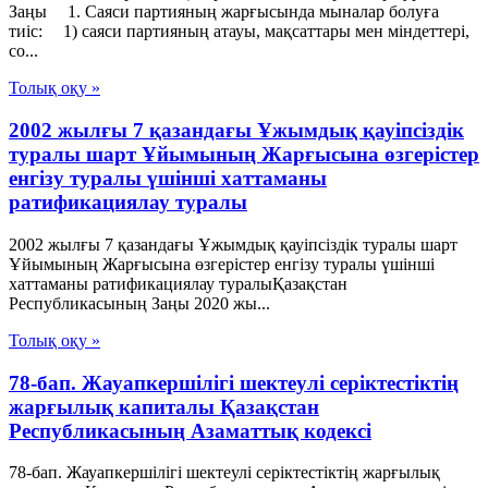
Заңы 1. Саяси партияның жарғысында мыналар болуға
тиiс: 1) саяси партияның атауы, мақсаттары мен мiндеттерi,
со...
Толық оқу »
2002 жылғы 7 қазандағы Ұжымдық қауіпсіздік
туралы шарт Ұйымының Жарғысына өзгерістер
енгізу туралы үшінші хаттаманы
ратификациялау туралы
2002 жылғы 7 қазандағы Ұжымдық қауіпсіздік туралы шарт
Ұйымының Жарғысына өзгерістер енгізу туралы үшінші
хаттаманы ратификациялау туралыҚазақстан
Республикасының Заңы 2020 жы...
Толық оқу »
78-бап. Жауапкершiлiгi шектеулi серiктестiктiң
жарғылық капиталы Қазақстан
Республикасының Азаматтық кодексi
78-бап. Жауапкершiлiгi шектеулi серiктестiктiң жарғылық