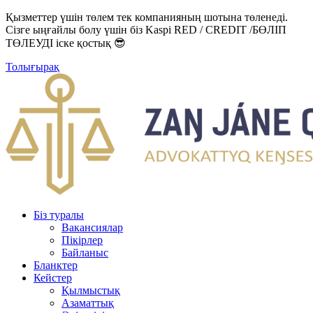
Қызметтер үшін төлем тек компанияның шотына төленеді.
Сізге ыңғайлы болу үшін біз Kaspi RED / CREDIT /БӨЛІП
ТӨЛЕУДІ іске қостық 😎
Толығырақ
Біз туралы
Вакансиялар
Пікірлер
Байланыс
Бланктер
Кейстер
Қылмыстық
Азаматтық