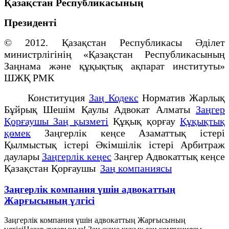
Қазақстан Республикасының
Президенті
© 2012. Қазақстан Республикасы Әділет
министрлігінің «Қазақстан Республикасының
Заңнама және құқықтық ақпарат институты»
ШЖҚ РМК
Конституция
Заң Кодекс
Норматив Жарлық
Бұйрық Шешім Қаулы Адвокат Алматы
Заңгер
Қорғаушы Заң қызметі
Құқық қорғау
Құқықтық
қөмек
Заңгерлік кеңсе Азаматтық істері
Қылмыстық істері Әкімшілік істері Арбитраж
даулары
Заңгерлік кеңес
Заңгер Адвокаттық кеңсе
Қазақстан Қорғаушы
Заң компаниясы
Заңгерлік компания үшін адвокаттың
Жарғысының үлгісі
Заңгерлік компания үшін адвокаттың Жарғысының