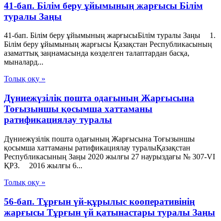
41-бап. Білім беру ұйымының жарғысы Білім
туралы Заңы
41-бап. Білім беру ұйымының жарғысыБілім туралы Заңы 1.
Білім беру ұйымының жарғысы Қазақстан Республикасының
азаматтық заңнамасында көзделген талаптардан басқа,
мыналард...
Толық оқу »
Дүниежүзілік пошта одағының Жарғысына
Тоғызыншы қосымша хаттаманы
ратификациялау туралы
Дүниежүзілік пошта одағының Жарғысына Тоғызыншы
қосымша хаттаманы ратификациялау туралыҚазақстан
Республикасының Заңы 2020 жылғы 27 наурыздағы № 307-VІ
ҚРЗ. 2016 жылғы 6...
Толық оқу »
56-бап. Тұрғын үй-құрылыс кооперативiнiң
жарғысы Тұрғын үй қатынастары туралы Заңы