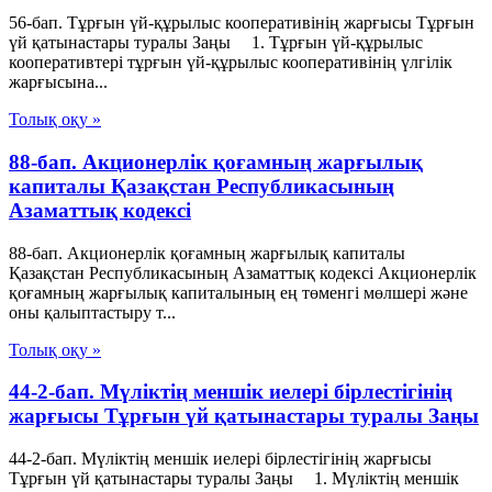
56-бап. Тұрғын үй-құрылыс кооперативiнiң жарғысы Тұрғын
үй қатынастары туралы Заңы 1. Тұрғын үй-құрылыс
кооперативтері тұрғын үй-құрылыс кооперативінің үлгілік
жарғысына...
Толық оқу »
88-бап. Акционерлiк қоғамның жарғылық
капиталы Қазақстан Республикасының
Азаматтық кодексi
88-бап. Акционерлiк қоғамның жарғылық капиталы
Қазақстан Республикасының Азаматтық кодексi Акционерлiк
қоғамның жарғылық капиталының ең төменгi мөлшерi және
оны қалыптастыру т...
Толық оқу »
44-2-бап. Мүліктің меншік иелері бірлестігінің
жарғысы Тұрғын үй қатынастары туралы Заңы
44-2-бап. Мүліктің меншік иелері бірлестігінің жарғысы
Тұрғын үй қатынастары туралы Заңы 1. Мүліктің меншік