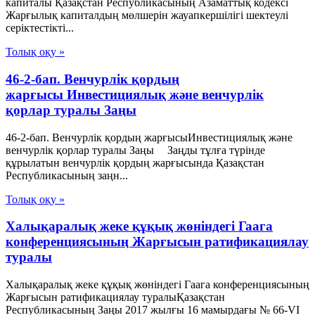
капиталы Қазақстан Республикасының Азаматтық кодексi
Жарғылық капиталдың мөлшерiн жауапкершілігі шектеулі
серіктестікті...
Толық оқу »
46-2-бап. Венчурлік қордың
жарғысы Инвестициялық және венчурлік
қорлар туралы Заңы
46-2-бап. Венчурлік қордың жарғысыИнвестициялық және
венчурлік қорлар туралы Заңы Заңды тұлға түрінде
құрылатын венчурлік қордың жарғысында Қазақстан
Республикасының заңн...
Толық оқу »
Халықаралық жеке құқық жөніндегі Гаага
конференциясының Жарғысын ратификациялау
туралы
Халықаралық жеке құқық жөніндегі Гаага конференциясының
Жарғысын ратификациялау туралыҚазақстан
Республикасының Заңы 2017 жылғы 16 мамырдағы № 66-VІ