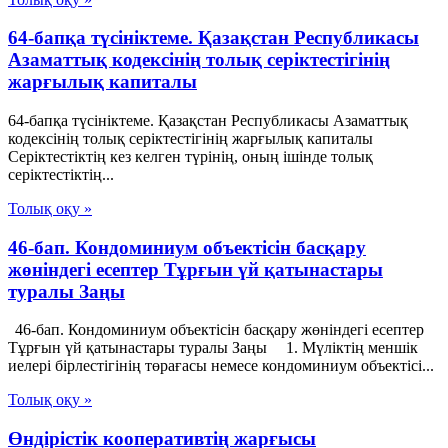
64-бапқа түсініктеме. Қазақстан Республикасы
Азаматтық кодексінің толық серіктестігінің
жарғылық капиталы
64-бапқа түсініктеме. Қазақстан Республикасы Азаматтық
кодексінің толық серіктестігінің жарғылық капиталы
Серіктестіктің кез келген түрінің, оның ішінде толық
серіктестіктің...
Толық оқу »
46-бап. Кондоминиум объектісін басқару
жөніндегі есептер Тұрғын үй қатынастары
туралы Заңы
46-бап. Кондоминиум объектісін басқару жөніндегі есептер
Тұрғын үй қатынастары туралы Заңы 1. Мүліктің меншік
иелері бірлестігінің төрағасы немесе кондоминиум объектісі...
Толық оқу »
Өндірістік кооперативтің жарғысы