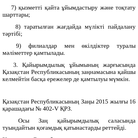
7) қызметті қайта ұйымдастыру және тоқтату
шарттары;
8) таратылған жағдайда мүлікті пайдалану
тәртібі;
9) филиалдар мен өкілдіктер туралы
мәліметтер қамтылады.
3. Қайырымдылық ұйымының жарғысында
Қазақстан Республикасының заңнамасына қайшы
келмейтін басқа ережелер де қамтылуы мүмкін.
Қазақстан Республикасының Заңы 2015 жылғы 16
қарашадағы № 402-V ҚРЗ.
Осы Заң қайырымдылық саласында
туындайтын қоғамдық қатынастарды реттейді.