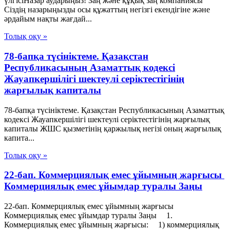
үлгісіНазар аударыңыз! Заң және құқық заң компаниясы
Сіздің назарыңызды осы құжаттың негізгі екендігіне және
әрдайым нақты жағдай...
Толық оқу »
78-бапқа түсініктеме. Қазақстан
Республикасының Азаматтық кодексі
Жауапкершілігі шектеулі серіктестігінің
жарғылық капиталы
78-бапқа түсініктеме. Қазақстан Республикасының Азаматтық
кодексі Жауапкершілігі шектеулі серіктестігінің жарғылық
капиталы ЖШС қызметінің қаржылық негізі оның жарғылық
капита...
Толық оқу »
22-бап. Коммерциялық емес ұйымның жарғысы
Коммерциялық емес ұйымдар туралы Заңы
22-бап. Коммерциялық емес ұйымның жарғысы
Коммерциялық емес ұйымдар туралы Заңы 1.
Коммерциялық емес ұйымның жарғысы: 1) коммерциялық