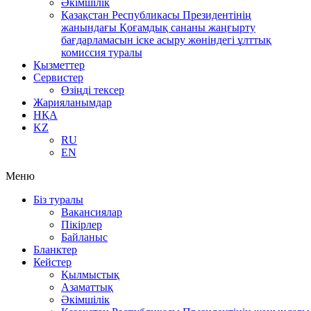
Әкімшілік
Қазақстан Республикасы Президентінің
жанындағы Қоғамдық сананы жаңғырту
бағдарламасын іске асыру жөніндегі ұлттық
комиссия туралы
Қызметтер
Сервистер
Өзіңді тексер
Жарияланымдар
НҚА
KZ
RU
EN
Меню
Біз туралы
Вакансиялар
Пікірлер
Байланыс
Бланктер
Кейстер
Қылмыстық
Азаматтық
Әкімшілік