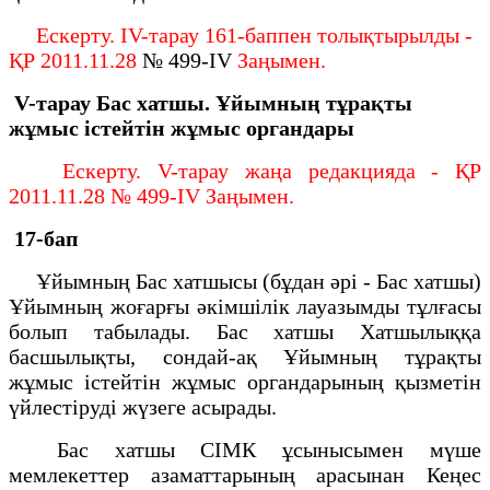
Ескерту. IV-тарау 161-баппен толықтырылды -
ҚР 2011.11.28
№ 499-IV
Заңымен.
V-тарау
Бас хатшы. Ұйымның тұрақты
жұмыс істейтін жұмыс органдары
Ескерту. V-тарау жаңа редакцияда - ҚР
2011.11.28 № 499-IV Заңымен.
17-бап
Ұйымның Бас хатшысы (бұдан әрі - Бас хатшы)
Ұйымның жоғарғы әкімшілік лауазымды тұлғасы
болып табылады. Бас хатшы Хатшылыққа
басшылықты, сондай-ақ Ұйымның тұрақты
жұмыс істейтін жұмыс органдарының қызметін
үйлестіруді жүзеге асырады.
Бас хатшы СІМК ұсынысымен мүше
мемлекеттер азаматтарының арасынан Кеңес