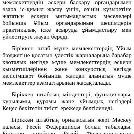
мемлекеттердің әскери басқару органдарымен
өзара іс-қимыл жасау үшін, өзінің құзыретіне
жататын әскери ынтымақтастық мәселелері
бойынша Ұйым органдарының шешімдерін
практикалық іске асыруды ұйымдастыру мен
үйлестіруге жауап береді.
Біріккен штаб мүше мемлекеттердің Ұйым
бюджетіне қосатын үлестік жарналарына барабар
квоталық негізде мүше мемлекеттердің әскери
қызметшілерінен және конкурстық негізде
келісімшарт бойынша жалдап алынатын мүше
мемлекеттер азаматтарынан жасақталады.
Біріккен штабтың міндеттері, функциялары,
құрылымы, құрамы және ұйымдық негіздері
Кеңес бекітетін тиісті ережеде белгіленеді.
Біріккен штабтың орналасатын жері Мәскеу
қаласы, Ресей Федерациясы болып табылады.
Біріккен штабтың Ресей Федерациясының