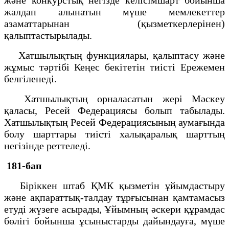
жалдап алынатын мүше мемлекеттер
азаматтарынан (қызметкерлерінен)
қалыптастырылады.
Хатшылықтың функциялары, қалыптасу және
жұмыс тәртібі Кеңес бекітетін тиісті Ережемен
белгіленеді.
Хатшылықтың орналасатын жері Мәскеу
қаласы, Ресей Федерациясы болып табылады.
Хатшылықтың Ресей Федерациясының аумағында
болу шарттары тиісті халықаралық шарттың
негізінде реттеледі.
181-бап
Біріккен штаб ҚМК қызметін ұйымдастыру
және ақпараттық-талдау тұрғысынан қамтамасыз
етуді жүзеге асырады, Ұйымның әскери құрамдас
бөлігі бойынша ұсыныстарды дайындауға, мүше