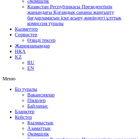
Әкімшілік
Қазақстан Республикасы Президентінің
жанындағы Қоғамдық сананы жаңғырту
бағдарламасын іске асыру жөніндегі ұлттық
комиссия туралы
Қызметтер
Сервистер
Өзіңді тексер
Жарияланымдар
НҚА
KZ
RU
EN
Меню
Біз туралы
Вакансиялар
Пікірлер
Байланыс
Бланктер
Кейстер
Қылмыстық
Азаматтық
Әкімшілік