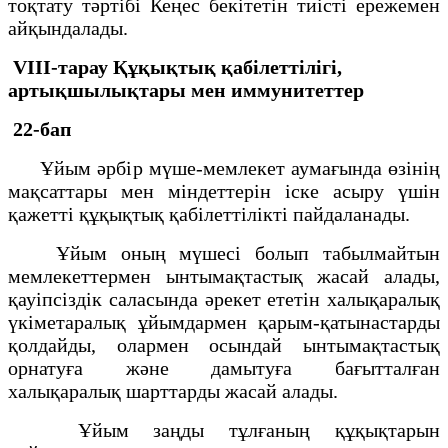
тоқтату тәртібі Кеңес бекітетін тиісті ережемен
айқындалады.
VІІІ-тарау
Құқықтық қабiлеттілiгі,
артықшылықтары мен иммунитеттер
22-бап
Ұйым әрбiр мүше-мемлекет аумағында өзінің
мақсаттары мен мiндеттерiн iске асыру үшiн
қажеттi құқықтық қабiлеттiлiктi пайдаланады.
Ұйым оның мүшесi болып табылмайтын
мемлекеттермен ынтымақтастық жасай алады,
қауiпсiздiк саласында әрекет ететiн халықаралық
үкiметаралық ұйымдармен қарым-қатынастарды
қолдайды, олармен осындай ынтымақтастық
орнатуға және дамытуға бағытталған
халықаралық шарттарды жасай алады.
Ұйым заңды тұлғаның құқықтарын