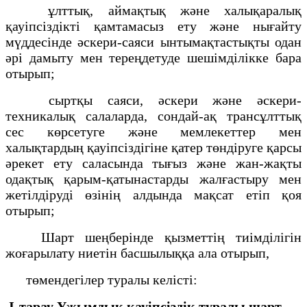
ұлттық, аймақтық және халықаралық
қауiпсiздiктi қамтамасыз ету және нығайту
мүддесiнде әскери-саяси ынтымақтастықты одан
әрі дамыту мен тереңдетуде шешiмдiлiкке бара
отырып;
сыртқы саяси, әскери және әскери-
техникалық салаларда, сондай-ақ трансұлттық
сес көрсетуге және мемлекеттер мен
халықтардың қауiпсiздiгiне қатер төндiруге қарсы
әрекет ету саласында тығыз және жан-жақты
одақтық қарым-қатынастарды жалғастыру мен
жетілдiрудi өзiнің алдында мақсат етiп қоя
отырып;
Шарт шеңберiнде қызметтiң тиiмдiлiгiн
жоғарылату ниетiн басшылыққа ала отырып,
төмендегілер туралы келiстi:
I-тарау
Ұжымдық қауiпсiздiк туралы шарт