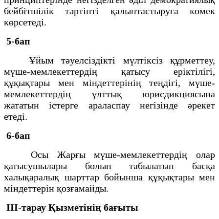
бейбiтшiлiк тәртiптi қалыптастыруға көмек
көрсетедi.
5-бап
Ұйым тәуелсiздiктi мүлтiксiз құрметтеу,
мүше-мемлекеттердiң қатысу еріктілігі,
құқықтары мен міндеттерінің теңдігі, мүше-
мемлекеттердің ұлттық юрисдикциясына
жататын iстерге араласпау негiзiнде әрекет
етедi.
6-бап
Осы Жарғы мүше-мемлекеттердiң олар
қатысушылары болып табылатын басқа
халықаралық шарттар бойынша құқықтары мен
мiндеттерiн қозғамайды.
ІІІ-тарау
Қызметiнiң бағыты