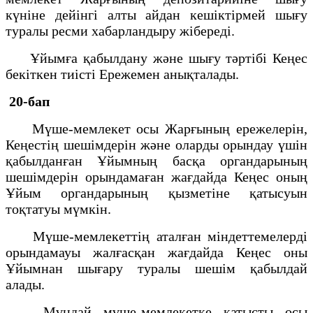
күнiне дейiнгi алты айдан кешiктiрмей шығу
туралы ресми хабарландыру жiбередi.
Ұйымға қабылдану және шығу тәртiбi Кеңес
бекiткен тиiстi Ережемен анықталады.
20-бап
Мүше-мемлекет осы Жарғының ережелерiн,
Кеңестiң шешiмдерiн және оларды орындау үшiн
қабылданған Ұйымның басқа органдарының
шешiмдерiн орындамаған жағдайда Кеңес оның
Ұйым органдарының қызметiне қатысуын
тоқтатуы мүмкiн.
Мүше-мемлекеттің аталған мiндеттемелердi
орындамауы жалғасқан жағдайда Кеңес оны
Ұйымнан шығару туралы шешiм қабылдай
алады.
Мұндай мүше-мемлекетке қатысты осы