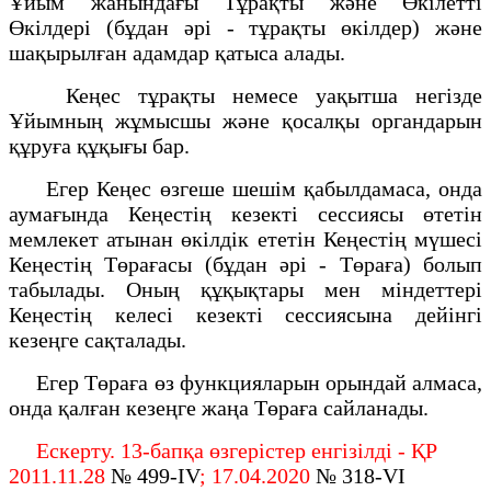
Ұйым жанындағы Тұрақты және Өкілетті
Өкілдері (бұдан әрі - тұрақты өкілдер) және
шақырылған адамдар қатыса алады.
Кеңес тұрақты немесе уақытша негiзде
Ұйымның жұмысшы және қосалқы органдарын
құруға құқығы бар.
Егер Кеңес өзгеше шешім қабылдамаса, онда
аумағында Кеңестің кезекті сессиясы өтетін
мемлекет атынан өкілдік ететін Кеңестің мүшесі
Кеңестің Төрағасы (бұдан әрі - Төраға) болып
табылады. Оның құқықтары мен мiндеттерi
Кеңестiң келесi кезектi сессиясына дейiнгi
кезеңге сақталады.
Егер Төраға өз функцияларын орындай алмаса,
онда қалған кезеңге жаңа Төраға сайланады.
Ескерту. 13-бапқа өзгерістер енгізілді - ҚР
2011.11.28
№ 499-IV
; 17.04.2020
№ 318-VI