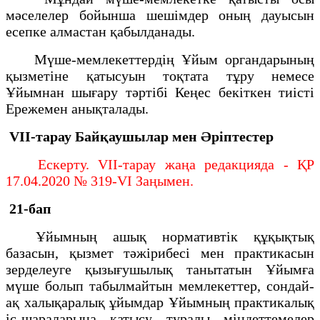
мәселелер бойынша шешiмдер оның дауысын
есепке алмастан қабылданады.
Мүше-мемлекеттердiң Ұйым органдарының
қызметiне қатысуын тоқтата тұру немесе
Ұйымнан шығару тәртiбi Кеңес бекiткен тиiстi
Ережемен анықталады.
VII-тарау
Байқаушылар мен Әріптестер
Ескерту. VII-тарау жаңа редакцияда - ҚР
17.04.2020 № 319-VI Заңымен.
21-бап
Ұйымның ашық нормативтік құқықтық
базасын, қызмет тәжірибесі мен практикасын
зерделеуге қызығушылық танытатын Ұйымға
мүше болып табылмайтын мемлекеттер, сондай-
ақ халықаралық ұйымдар Ұйымның практикалық
іс-шараларына қатысу туралы міндеттемелер