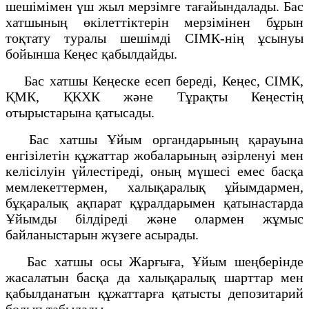
шешімімен үш жыл мерзімге тағайындалады. Бас
хатшының өкілеттіктерін мерзімінен бұрын
тоқтату туралы шешімді СІМК-нің ұсынуы
бойынша Кеңес қабылдайды.
Бас хатшы Кеңеске есеп береді, Кеңес, СІМК,
ҚМК, ҚКХК және Тұрақты Кеңестің
отырыстарына қатысады.
Бас хатшы Ұйым органдарының қарауына
енгізілетін құжаттар жобаларының әзірленуі мен
келісілуін үйлестіреді, оның мүшесі емес басқа
мемлекеттермен, халықаралық ұйымдармен,
бұқаралық ақпарат құралдарымен қатынастарда
Ұйымды білдіреді және олармен жұмыс
байланыстарын жүзеге асырады.
Бас хатшы осы Жарғыға, Ұйым шеңберінде
жасалатын басқа да халықаралық шарттар мен
қабылданатын құжаттарға қатысты депозитарий
болып табылады.