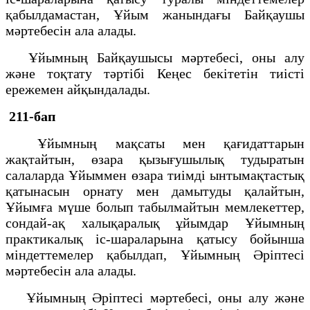
қабылдамастан, Ұйым жанындағы Байқаушы
мәртебесін ала алады.
Ұйымның Байқаушысы мәртебесі, оны алу
және тоқтату тәртібі Кеңес бекітетін тиісті
ережемен айқындалады.
211-бап
Ұйымның мақсаты мен қағидаттарын
жақтайтын, өзара қызығушылық тудыратын
салаларда Ұйыммен өзара тиімді ынтымақтастық
қатынасын орнату мен дамытуды қалайтын,
Ұйымға мүше болып табылмайтын мемлекеттер,
сондай-ақ халықаралық ұйымдар Ұйымның
практикалық іс-шараларына қатысу бойынша
міндеттемелер қабылдап, Ұйымның Әріптесі
мәртебесін ала алады.
Ұйымның Әріптесі мәртебесі, оны алу және