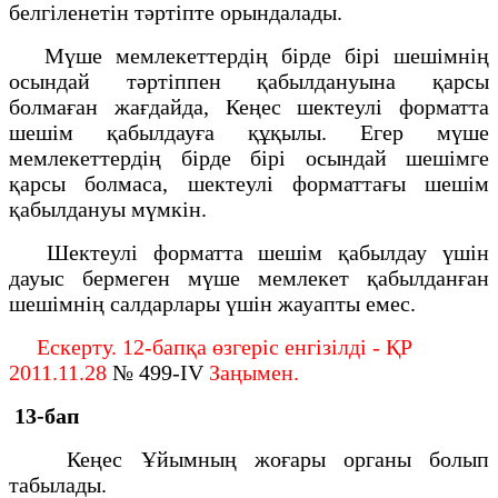
белгiленетін тәртiпте орындалады.
Мүше мемлекеттердің бірде бірі шешімнің
осындай тәртіппен қабылдануына қарсы
болмаған жағдайда, Кеңес шектеулі форматта
шешім қабылдауға құқылы. Егер мүше
мемлекеттердің бірде бірі осындай шешімге
қарсы болмаса, шектеулі форматтағы шешім
қабылдануы мүмкін.
Шектеулі форматта шешім қабылдау үшін
дауыс бермеген мүше мемлекет қабылданған
шешімнің салдарлары үшін жауапты емес.
Ескерту. 12-бапқа өзгеріс енгізілді - ҚР
2011.11.28
№ 499-IV
Заңымен.
13-бап
Кеңес Ұйымның жоғары органы болып
табылады.