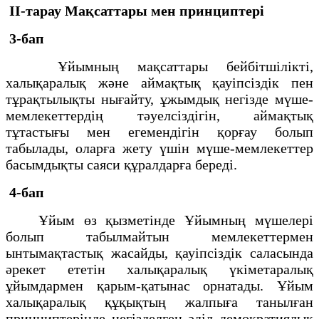
II-тарау
Мақсаттары мен принциптерi
3-бап
Ұйымның мақсаттары бейбiтшіліктi,
халықаралық және аймақтық қауiпсiздiк пен
тұрақтылықты нығайту, ұжымдық негiзде мүше-
мемлекеттердiң тәуелсiздігiн, аймақтық
тұтастығы мен егемендiгiн қорғау болып
табылады, оларға жету үшiн мүше-мемлекеттер
басымдықты саяси құралдарға бередi.
4-бап
Ұйым өз қызметiнде Ұйымның мүшелерi
болып табылмайтын мемлекеттермен
ынтымақтастық жасайды, қауіпсiздiк саласында
әрекет ететiн халықаралық үкiметаралық
ұйымдармен қарым-қатынас орнатады. Ұйым
халықаралық құқықтың жалпыға танылған
принциптерiнде негiзделген әдiл демократиялық