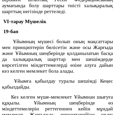
аумағында болу шарттары тиісті халықаралық
шарттың негізінде реттеледі.
VI-тарау
Мүшелік
19-бап
Ұйымның мүшесi болып оның мақсаттары
мен принциптерiн бөлісетін және осы Жарғыда
және Ұйымның шеңберiнде қолданылатын басқа
да халықаралық шарттар мен шешiмдерде
көрсетiлген мiндеттемелердi өзiне алуға дайын
кез келген мемлекет бола алады.
Ұйымға қабылдау туралы шешiмдi Кеңес
қабылдайды.
Кез келген мүше-мемлекет Ұйымнан шығуға
құқылы. Ұйымның шеңберiнде өз
мiндеттемелерiн реттегеннен кейiн мұндай
мемлекет Жарғының депозитарийiне шығу