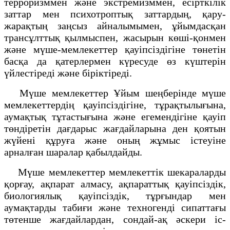
терроризммен және экстремизммен, есiрткiлiк
заттар мен психотроптық заттардың, қару-
жарақтың заңсыз айналымымен, ұйымдасқан
трансұлттық қылмыспен, жасырын көшi-қонмен
және мүше-мемлекеттер қауiпсiздiгiне төнетiн
басқа да қатерлермен күресуде өз күштерiн
үйлестiредi және бiрiктiредi.
Мүше мемлекеттер Ұйым шеңберінде мүше
мемлекеттердің қауіпсіздігіне, тұрақтылығына,
аумақтық тұтастығына және егемендігіне қауіп
төндіретін дағдарыс жағдайларына ден қоятын
жүйені құруға және оның жұмыс істеуіне
арналған шаралар қабылдайды.
Мүше мемлекеттер мемлекеттік шекараларды
қорғау, ақпарат алмасу, ақпараттық қауіпсіздік,
биологиялық қауіпсіздік, тұрғындар мен
аумақтарды табиғи және техногенді сипаттағы
төтенше жағдайлардан, сондай-ақ әскери іс-