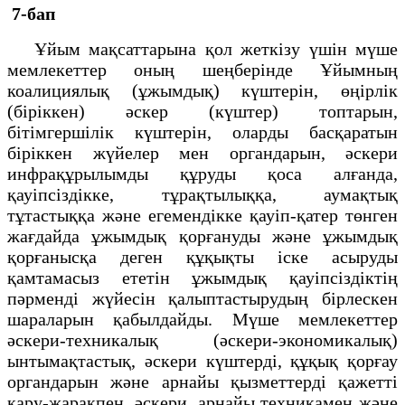
7-бап
Ұйым мақсаттарына қол жеткізу үшін мүше
мемлекеттер оның шеңберінде Ұйымның
коалициялық (ұжымдық) күштерін, өңірлік
(біріккен) әскер (күштер) топтарын,
бітімгершілік күштерін, оларды басқаратын
біріккен жүйелер мен органдарын, әскери
инфрақұрылымды құруды қоса алғанда,
қауіпсіздікке, тұрақтылыққа, аумақтық
тұтастыққа және егемендікке қауіп-қатер төнген
жағдайда ұжымдық қорғануды және ұжымдық
қорғанысқа деген құқықты іске асыруды
қамтамасыз ететін ұжымдық қауіпсіздіктің
пәрменді жүйесін қалыптастырудың бірлескен
шараларын қабылдайды. Мүше мемлекеттер
әскери-техникалық (әскери-экономикалық)
ынтымақтастық, әскери күштерді, құқық қорғау
органдарын және арнайы қызметтерді қажетті
қару-жарақпен, әскери, арнайы техникамен және