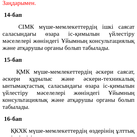
Заңдарымен.
14-бап
СIМК мүше-мемлекеттердің iшкi саясат
саласындағы өзара iс-қимылын үйлестiру
мәселелерi жөнiндегi Ұйымның консультациялық
және атқарушы органы болып табылады.
15-бап
ҚМК мүше-мемлекеттердің әскери саясат,
әскери құрылыс және әскери-техникалық
ынтымақтастық саласындағы өзара iс-қимылын
үйлестiру мәселелерi жөнiндегi Ұйымның
консультациялық және атқарушы органы болып
табылады.
16-бап
ҚКХК мүше-мемлекеттердің өздерінің ұлттық