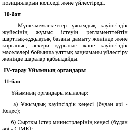
позицияларын келiседi және үйлестiредi.
10-бап
Мүше-мемлекеттер ұжымдық қауiпсiздiк
жүйесiнiң жұмыс істеуін регламенттейтiн
шарттық-құқықтық базаны дамыту жөнiнде және
қорғаныс, әскери құрылыс және қауiпсiздiк
мәселелерi бойынша ұлттық заңнаманы үйлестiру
жөнiнде шаралар қабылдайды.
IV-тарау
Ұйымның органдары
11-бап
Ұйымның органдары мыналар:
а) Ұжымдық қауiпсiздiк кеңесi (бұдан әрi -
Кеңес);
б) Сыртқы iстер министрлерінің кеңесi (бұдан
әрi - СIМК);