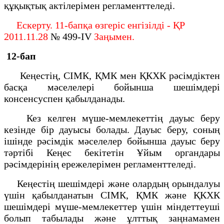
құқықтық актілерімен регламенттеледі.
Ескерту. 11-бапқа өзгеріс енгізілді - ҚР
2011.11.28
№ 499-IV
Заңымен.
12-бап
Кеңестің, СIМК, ҚМК мен ҚКХК рәсiмдiктен
басқа мәселелерi бойынша шешiмдерi
консенсуспен қабылданады.
Кез келген мүше-мемлекеттің дауыс беру
кезiнде бiр дауысы болады. Дауыс беру, соның
iшiнде рәсiмдiк мәселелер бойынша дауыс беру
тәртiбi Кеңес бекiтетiн Ұйым органдары
рәсiмдерiнiң ережелерiмен регламенттеледi.
Кеңестің шешiмдерi және олардың орындалуы
үшiн қабылданатын СIМК, ҚМК және ҚКХК
шешiмдерi мүше-мемлекеттер үшін мiндеттеушi
болып табылады және ұлттық заңнамамен