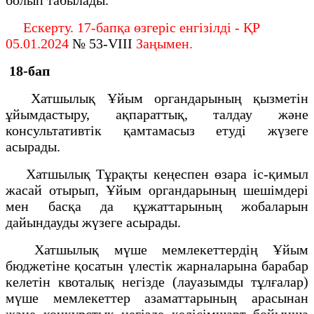
Ескерту. 17-бапқа өзгеріс енгізілді - ҚР
05.01.2024
№ 53-VIII
Заңымен.
18-бап
Хатшылық Ұйым органдарының қызметін
ұйымдастыру, ақпараттық, талдау және
консультативтік қамтамасыз етуді жүзеге
асырады.
Хатшылық Тұрақты кеңеспен өзара іс-қимыл
жасай отырып, Ұйым органдарының шешімдері
мен басқа да құжаттарының жобаларын
дайындауды жүзеге асырады.
Хатшылық мүше мемлекеттердің Ұйым
бюджетіне қосатын үлестік жарналарына барабар
келетін квоталық негізде (лауазымды тұлғалар)
мүше мемлекеттер азаматтарының арасынан
және конкурстық негізде келісімшарт бойынша