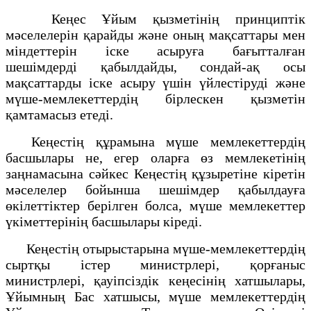
Кеңес Ұйым қызметiнiң принциптiк
мәселелерiн қарайды және оның мақсаттары мен
міндеттерiн iске асыруға бағытталған
шешiмдердi қабылдайды, сондай-ақ осы
мақсаттарды iске асыру үшін үйлестіруді және
мүше-мемлекеттердiң бiрлескен қызметiн
қамтамасыз етедi.
Кеңестің құрамына мүше мемлекеттердің
басшылары не, егер оларға өз мемлекетінің
заңнамасына сәйкес Кеңестің құзыретіне кіретін
мәселелер бойынша шешімдер қабылдауға
өкілеттіктер берілген болса, мүше мемлекеттер
үкіметтерінің басшылары кіреді.
Кеңестің отырыстарына мүше-мемлекеттердің
сыртқы iстер министрлерi, қорғаныс
министрлерi, қауіпсiздік кеңесiнiң хатшылары,
Ұйымның Бас хатшысы, мүше мемлекеттердің