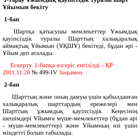
Ұйымын бекiту
1-бап
Шартқа қатысушы мемлекеттер Ұжымдық
қауiпсiздiк туралы Шарттың халықаралық
аймақтық Ұйымын (ҰҚШҰ) бекітеді, бұдан әрі -
Ұйым деп аталады.
Ескерту. 1-бапқа өзгеріс енгізілді - ҚР
2011.11.28
№ 499-IV
Заңымен.
2-бап
Шарттың және оның дамуы үшiн қабылданған
халықаралық шарттардың ережелерi мен
Шарттың ұжымдық қауiпсiздiк Кеңесiнiң
шешiмдерi Ұйымға мүше-мемлекеттер (бұдан әрi
- мүше-мемлекеттер) және Ұйымның өзi үшiн
мiндеттi болып табылады.