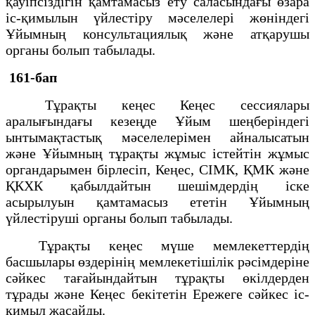
қауiпсiздiгiн қамтамасыз ету саласындағы өзара
iс-қимылын үйлестiру мәселелерi жөнiндегi
Ұйымның консультациялық және атқарушы
органы болып табылады.
161-бап
Тұрақты кеңес Кеңес сессиялары
аралығындағы кезеңде Ұйым шеңберіндегі
ынтымақтастық мәселелерімен айналысатын
және Ұйымның тұрақты жұмыс істейтін жұмыс
органдарымен бірлесіп, Кеңес, СІМК, ҚМК және
ҚКХК қабылдайтын шешімдердің іске
асырылуын қамтамасыз ететін Ұйымның
үйлестіруші органы болып табылады.
Тұрақты кеңес мүше мемлекеттердің
басшылары өздерінің мемлекетішілік рәсімдеріне
сәйкес тағайындайтын тұрақты өкілдерден
тұрады және Кеңес бекітетін Ережеге сәйкес іс-
қимыл жасайды.