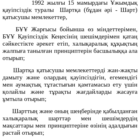
1992 жылғы 15 мамырдағы Ұжымдық
қауiпсiздiк туралы Шартқа (бұдан әрi - Шарт)
қатысушы мемлекеттер,
БҰҰ Жарғысы бойынша өз мiндеттерiмен,
БҰҰ Қауіпсiздiк Кеңесiнiң шешiмдерiмен қатаң
сәйкестiкте әрекет етiп, халықаралық құқықтың
жалпыға танылған принциптерiн басшылыққа ала
отырып;
Шартқа қатысушы мемлекеттердi жан-жақты
дамыту және олардың қауiпсiздiгiн, егемендiгi
мен аумақтық тұтастығын қамтамасыз ету үшiн
қолайлы және тұрақты жағдайларды жасауға
ұмтыла отырып;
Шарттың және оның шеңберiнде қабылданған
халықаралық шарттар мен шешімдердiң
мақсаттары мен принциптерiне өзiнiң адалдығын
растай отырып;