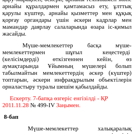
арнайы құралдармен қамтамасыз ету, ұлттық
қарулы күштер, арнайы қызметтер мен құқық
қорғау органдары үшін әскери кадрлар мен
мамандар даярлау салаларында өзара іс-қимыл
жасайды.
Мүше-мемлекеттер басқа мүше-
мемлекеттермен шұғыл кеңестердi
(келiсiмдердi) өткiзгеннен кейiн, өз
аумақтарында Ұйымның мүшелерi болып
табылмайтын мемлекеттердiң әскер (күштер)
топтарын, әскери инфрақұрылым объектілерiн
орналастыру туралы шешiм қабылдайды.
Ескерту. 7-бапқа өзгеріс енгізілді - ҚР
2011.11.28
№ 499-IV
Заңымен.
8-бап
Мүше-мемлекеттер халықаралық