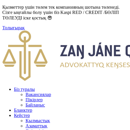
Қызметтер үшін төлем тек компанияның шотына төленеді.
Сізге ыңғайлы болу үшін біз Kaspi RED / CREDIT /БӨЛІП
ТӨЛЕУДІ іске қостық 😎
Толығырақ
Біз туралы
Вакансиялар
Пікірлер
Байланыс
Бланктер
Кейстер
Қылмыстық
Азаматтық