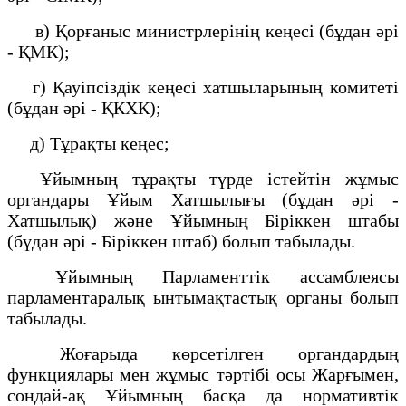
в) Қорғаныс министрлерінің кеңесi (бұдан әрi
- ҚМК);
г) Қауiпсiздiк кеңесi хатшыларының комитетi
(бұдан әрi - ҚКХК);
д) Тұрақты кеңес;
Ұйымның тұрақты түрде істейтін жұмыс
органдары Ұйым Хатшылығы (бұдан әрі -
Хатшылық) және Ұйымның Біріккен штабы
(бұдан әрі - Біріккен штаб) болып табылады.
Ұйымның Парламенттік ассамблеясы
парламентаралық ынтымақтастық органы болып
табылады.
Жоғарыда көрсетілген органдардың
функциялары мен жұмыс тәртібі осы Жарғымен,
сондай-ақ Ұйымның басқа да нормативтік