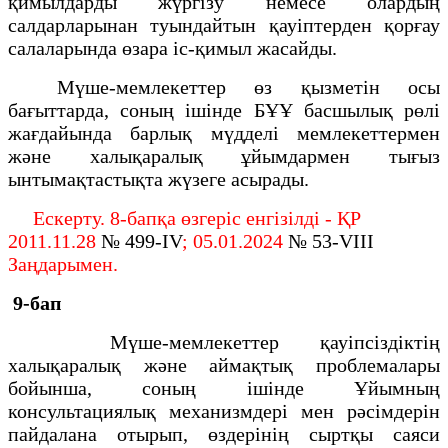
қимылдарды жүргізу немесе олардың
салдарларынан туындайтын қауіптерден қорғау
салаларында өзара іс-қимыл жасайды.
Мүше-мемлекеттер өз қызметiн осы
бағыттарда, соның iшiнде БҰҰ басшылық рөлi
жағдайында барлық мүдделi мемлекеттермен
және халықаралық ұйымдармен тығыз
ынтымақтастықта жүзеге асырады.
Ескерту. 8-бапқа өзгеріс енгізілді - ҚР
2011.11.28
№ 499-IV
; 05.01.2024
№ 53-VIII
Заңдарымен.
9-бап
Мүше-мемлекеттер қауiпсiздiктiң
халықаралық және аймақтық проблемалары
бойынша, соның iшiнде Ұйымның
консультациялық механизмдерi мен рәсiмдерiн
пайдалана отырып, өздерiнiң сыртқы саяси