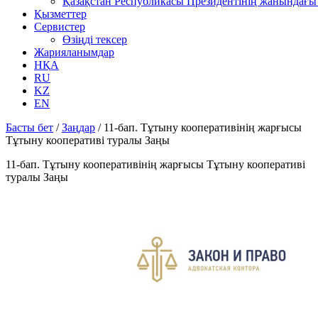
Қазақстан Республикасы Президентінің жанындағы 
Қызметтер
Сервистер
Өзіңді тексер
Жарияланымдар
НҚА
RU
KZ
EN
Басты бет
/
Заңдар
/
11-бап. Тұтыну кооперативiнiң жарғысы
Тұтыну кооперативі туралы Заңы
11-бап. Тұтыну кооперативiнiң жарғысы Тұтыну кооперативі
туралы Заңы