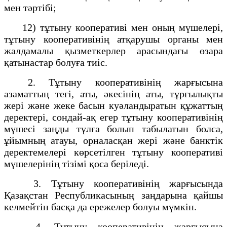
мен тәртiбi;
12) тұтыну кооперативi мен оның мүшелерi,
тұтыну кооперативiнiң атқарушы органы мен
жалдамалы қызметкерлер арасындағы өзара
қатынастар болуға тиiс.
2. Тұтыну кооперативiнiң жарғысына
азаматтың тегі, аты, әкесінің аты, тұрғылықты
жерi және жеке басын куәландыратын құжаттың
деректерi, сондай-ақ егер тұтыну кооперативінің
мүшесі заңды тұлға болып табылатын болса,
ұйымның атауы, орналасқан жері және банктік
деректемелері көрсетiлген тұтыну кооперативi
мүшелерiнiң тiзiмі қоса беріледi.
3. Тұтыну кооперативiнiң жарғысында
Қазақстан Республикасының заңдарына қайшы
келмейтiн басқа да ережелер болуы мүмкін.
4. Тұтыну кооперативiнiң жарғысына