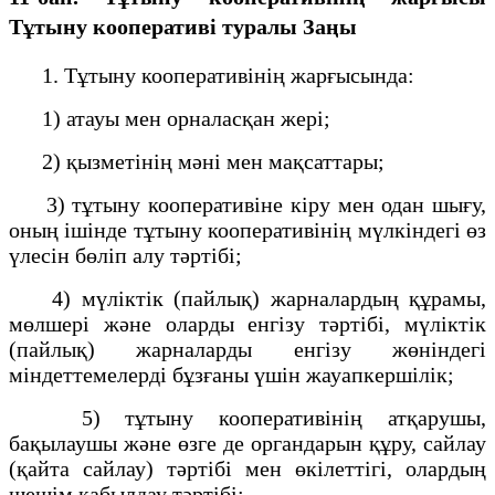
Тұтыну кооперативі туралы Заңы
1. Тұтыну кооперативiнiң жарғысында:
1) атауы мен орналасқан жерi;
2) қызметiнiң мәнi мен мақсаттары;
3) тұтыну кооперативiне кiру мен одан шығу,
оның iшiнде тұтыну кооперативiнiң мүлкiндегi өз
үлесiн бөлiп алу тәртiбi;
4) мүлiктiк (пайлық) жарналардың құрамы,
мөлшерi және оларды енгiзу тәртiбi, мүлiктiк
(пайлық) жарналарды енгiзу жөнiндегi
мiндеттемелердi бұзғаны үшiн жауапкершiлiк;
5) тұтыну кооперативiнiң атқарушы,
бақылаушы және өзге де органдарын құру, сайлау
(қайта сайлау) тәртiбi мен өкiлеттiгi, олардың
шешiм қабылдау тәртiбi;