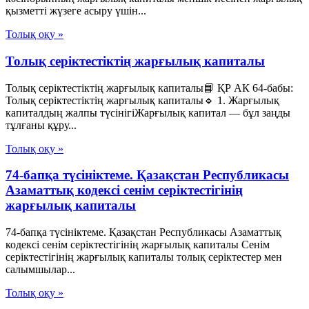
қызметті жүзеге асыру үшін...
Толық оқу »
Толық серіктестіктің жарғылық капиталы
Толық серіктестіктің жарғылық капиталы📘 ҚР АК 64-бабы:
Толық серіктестіктің жарғылық капиталы🔹 1. Жарғылық
капиталдың жалпы түсінігіЖарғылық капитал — бұл заңды
тұлғаны құру...
Толық оқу »
74-бапқа түсініктеме. Қазақстан Республикасы
Азаматтық кодексі сенім серіктестігінің
жарғылық капиталы
74-бапқа түсініктеме. Қазақстан Республикасы Азаматтық
кодексі сенім серіктестігінің жарғылық капиталы Сенім
серіктестігінің жарғылық капиталы толық серіктестер мен
салымшылар...
Толық оқу »