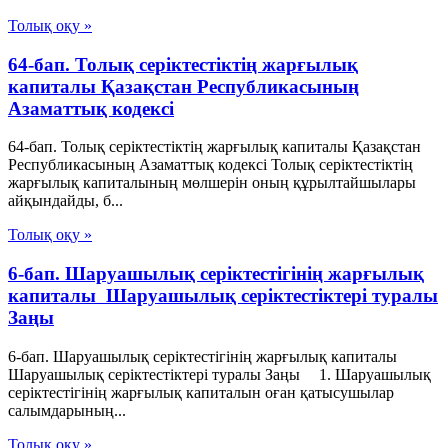
Толық оқу »
64-бап. Толық серiктестiктiң жарғылық
капиталы Қазақстан Республикасының
Азаматтық кодексi
64-бап. Толық серiктестiктiң жарғылық капиталы Қазақстан
Республикасының Азаматтық кодексi Толық серiктестiктiң
жарғылық капиталының мөлшерiн оның құрылтайшылары
айқындайды, б...
Толық оқу »
6-бап. Шаруашылық серiктестiгiнiң жарғылық
капиталы Шаруашылық серіктестіктері туралы
Заңы
6-бап. Шаруашылық серiктестiгiнiң жарғылық капиталы
Шаруашылық серіктестіктері туралы Заңы 1. Шаруашылық
серiктестiгiнiң жарғылық капиталын оған қатысушылар
салымдарының...
Толық оқу »