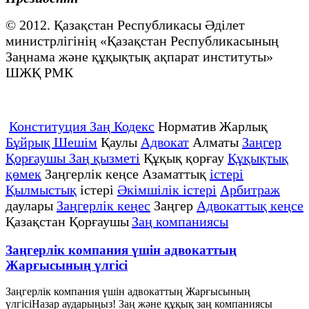
© 2012. Қазақстан Республикасы Әділет
министрлігінің «Қазақстан Республикасының
Заңнама және құқықтық ақпарат институты»
ШЖҚ РМК
Конституция Заң Кодекс
Норматив Жарлық
Бұйрық Шешім
Қаулы
Адвокат
Алматы
Заңгер
Қорғаушы Заң қызметі
Құқық қорғау
Құқықтық
қөмек
Заңгерлік кеңсе Азаматтық
істері
Қылмыстық
істері
Әкімшілік істері
Арбитраж
даулары
Заңгерлік кеңес
Заңгер
Адвокаттық кеңсе
Қазақстан Қорғаушы
Заң компаниясы
Заңгерлік компания үшін адвокаттың
Жарғысының үлгісі
Заңгерлік компания үшін адвокаттың Жарғысының
үлгісіНазар аударыңыз! Заң және құқық заң компаниясы