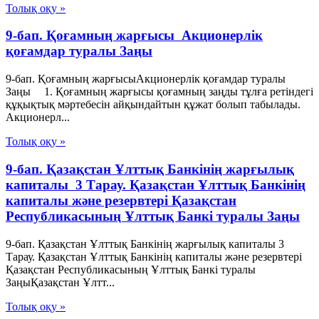
Толық оқу »
9-бап. Қоғамның жарғысы Акционерлік
қоғамдар туралы Заңы
9-бап. Қоғамның жарғысыАкционерлік қоғамдар туралы
Заңы 1. Қоғамның жарғысы қоғамның заңды тұлға ретіндегі
құқықтық мәртебесін айқындайтын құжат болып табылады.
Акционерл...
Толық оқу »
9-бап. Қазақстан Ұлттық Банкiнiң жарғылық
капиталы 3 Тарау. Қазақстан Ұлттық Банкінің
капиталы және резервтері Қазақстан
Республикасының Ұлттық Банкі туралы Заңы
9-бап. Қазақстан Ұлттық Банкiнiң жарғылық капиталы 3
Тарау. Қазақстан Ұлттық Банкінің капиталы және резервтері
Қазақстан Республикасының Ұлттық Банкі туралы
ЗаңыҚазақстан Ұлтт...
Толық оқу »