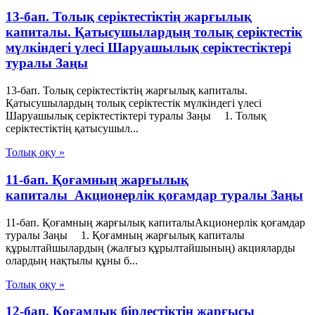
13-бап. Толық серiктестiктiң жарғылық
капиталы. Қатысушылардың толық серiктестiк
мүлкiндегi үлесi Шаруашылық серіктестіктері
туралы Заңы
13-бап. Толық серiктестiктiң жарғылық капиталы.
Қатысушылардың толық серiктестiк мүлкiндегi үлесi
Шаруашылық серіктестіктері туралы Заңы 1. Толық
серiктестiктiң қатысушыл...
Толық оқу »
11-бап. Қоғамның жарғылық
капиталы Акционерлік қоғамдар туралы Заңы
11-бап. Қоғамның жарғылық капиталыАкционерлік қоғамдар
туралы Заңы 1. Қоғамның жарғылық капиталы
құрылтайшылардың (жалғыз құрылтайшының) акцияларды
олардың нақтылы құны б...
Толық оқу »
12-бап. Қоғамдық бірлестіктің жарғысы