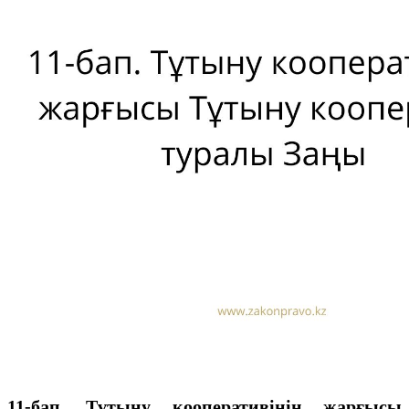
11-бап. Тұтыну кооперативiнiң жарғысы