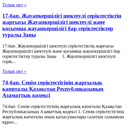
Толық оқу »
17-бап. Жауапкершілігі шектеулі серіктестіктің
жарғысы Жауапкершілігі шектеулі және
қосымша жауапкершілігі бар серіктестіктер
туралы Заңы
17-бап. Жауапкершілігі шектеулі серіктестіктің жарғысы
Жауапкершілігі шектеулі және қосымша жауапкершілігі бар
серіктестіктер туралы Заңы 1. Жауапкершілігі шектеулі
серік...
Толық оқу »
74-бап. Сенiм серiктестiгiнiң жарғылық
капиталы Қазақстан Республикасының
Азаматтық кодексi
74-бап. Сенiм серiктестiгiнiң жарғылық капиталы Қазақстан
Республикасының Азаматтық кодексi 1. Сенiм серiктестiгiнiң
жарғылық капиталы оның қатысушылары салатын салымнан
құрал...