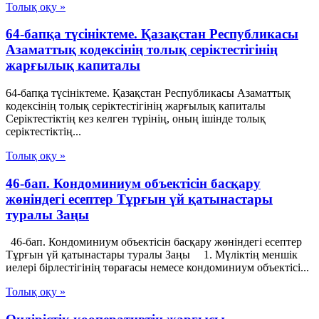
Толық оқу »
64-бапқа түсініктеме. Қазақстан Республикасы
Азаматтық кодексінің толық серіктестігінің
жарғылық капиталы
64-бапқа түсініктеме. Қазақстан Республикасы Азаматтық
кодексінің толық серіктестігінің жарғылық капиталы
Серіктестіктің кез келген түрінің, оның ішінде толық
серіктестіктің...
Толық оқу »
46-бап. Кондоминиум объектісін басқару
жөніндегі есептер Тұрғын үй қатынастары
туралы Заңы
46-бап. Кондоминиум объектісін басқару жөніндегі есептер
Тұрғын үй қатынастары туралы Заңы 1. Мүліктің меншік
иелері бірлестігінің төрағасы немесе кондоминиум объектісі...
Толық оқу »