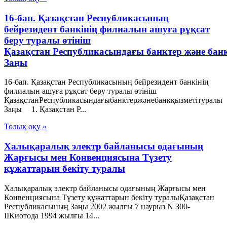
16-бап. Қазақстан Республикасының
бейрезидент банкінің филиалын ашуға рұқсат
беру туралы өтініш
Қазақстан Республикасындағы банктер және бан
Заңы
16-бап. Қазақстан Республикасының бейрезидент банкінің
филиалын ашуға рұқсат беру туралы өтініш
ҚазақстанРеспубликасындағыбанктержәнебанкқызметітуралы
Заңы 1. Қазақстан Р...
Толық оқу »
Халықаралық электр байланысы одағының
Жарғысы мен Конвенциясына Түзету
құжаттарын бекіту туралы
Халықаралық электр байланысы одағының Жарғысы мен
Конвенциясына Түзету құжаттарын бекіту туралыҚазақстан
Республикасының Заңы 2002 жылғы 7 наурыз N 300-
ІІКиотода 1994 жылғы 14...