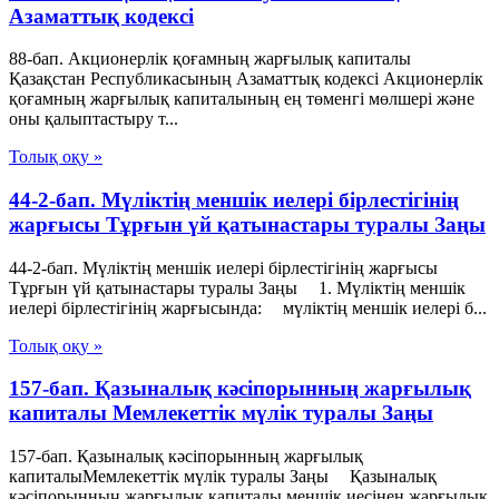
Азаматтық кодексi
88-бап. Акционерлiк қоғамның жарғылық капиталы
Қазақстан Республикасының Азаматтық кодексi Акционерлiк
қоғамның жарғылық капиталының ең төменгi мөлшерi және
оны қалыптастыру т...
Толық оқу »
44-2-бап. Мүліктің меншік иелері бірлестігінің
жарғысы Тұрғын үй қатынастары туралы Заңы
44-2-бап. Мүліктің меншік иелері бірлестігінің жарғысы
Тұрғын үй қатынастары туралы Заңы 1. Мүліктің меншік
иелері бірлестігінің жарғысында: мүліктің меншік иелері б...
Толық оқу »
157-бап. Қазыналық кәсіпорынның жарғылық
капиталы Мемлекеттік мүлік туралы Заңы
157-бап. Қазыналық кәсіпорынның жарғылық
капиталыМемлекеттік мүлік туралы Заңы Қазыналық
кәсіпорынның жарғылық капиталы меншік иесінен жарғылық