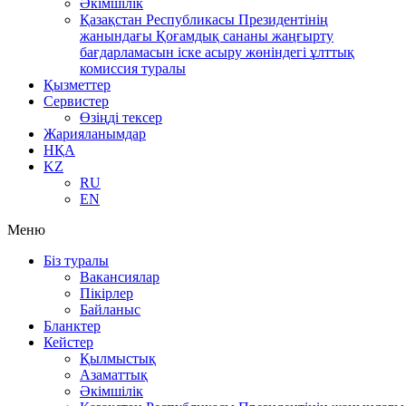
Әкімшілік
Қазақстан Республикасы Президентінің
жанындағы Қоғамдық сананы жаңғырту
бағдарламасын іске асыру жөніндегі ұлттық
комиссия туралы
Қызметтер
Сервистер
Өзіңді тексер
Жарияланымдар
НҚА
KZ
RU
EN
Меню
Біз туралы
Вакансиялар
Пікірлер
Байланыс
Бланктер
Кейстер
Қылмыстық
Азаматтық
Әкімшілік