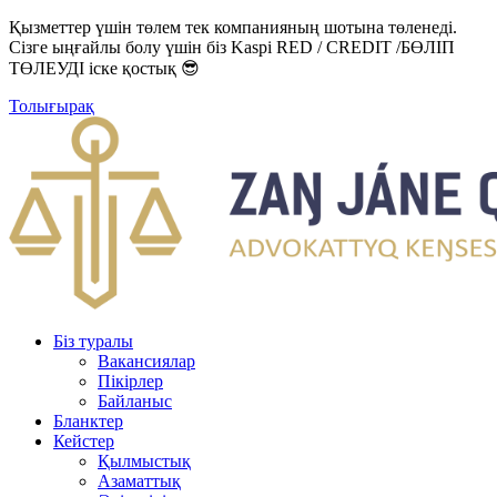
Қызметтер үшін төлем тек компанияның шотына төленеді.
Сізге ыңғайлы болу үшін біз Kaspi RED / CREDIT /БӨЛІП
ТӨЛЕУДІ іске қостық 😎
Толығырақ
Біз туралы
Вакансиялар
Пікірлер
Байланыс
Бланктер
Кейстер
Қылмыстық
Азаматтық