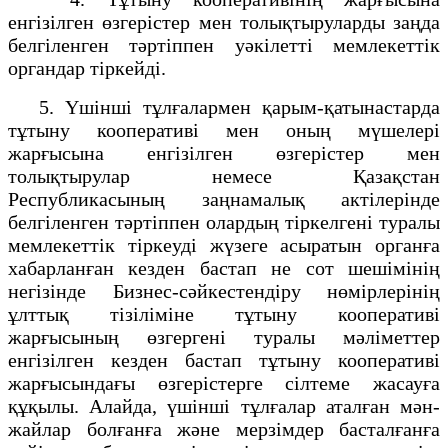
енгізiлген өзгерiстер мен толықтыруларды заңда
белгiленген тәртiппен уәкiлеттi мемлекеттiк
органдар тіркейді.
5. Yшiншi тұлғалармен қарым-қатынастарда
тұтыну кооперативі мен оның мүшелерi
жарғысына енгізілген өзгерістер мен
толықтырулар немесе Қазақстан
Республикасының заңнамалық актілерінде
белгіленген тәртіппен олардың тіркелгені туралы
мемлекеттiк тiркеудi жүзеге асыратын органға
хабарланған кезден бастап не сот шешiмiнiң
негiзiнде Бизнес-сәйкестендіру нөмірлерінің
ұлттық тізіліміне тұтыну кооперативі
жарғысының өзгергені туралы мәліметтер
енгiзiлген кезден бастап тұтыну кооперативі
жарғысындағы өзгерiстерге сiлтеме жасауға
құқылы. Алайда, үшiншi тұлғалар аталған мән-
жайлар болғанға және мерзiмдер басталғанға