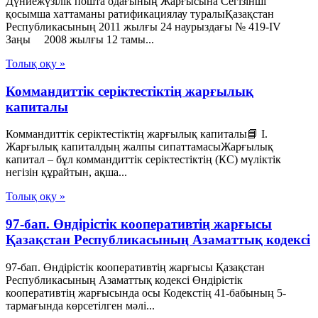
Дүниежүзілік пошта одағының Жарғысына Сегізінші
қосымша хаттаманы ратификациялау туралыҚазақстан
Республикасының 2011 жылғы 24 наурыздағы № 419-IV
Заңы 2008 жылғы 12 тамы...
Толық оқу »
Коммандиттік серіктестіктің жарғылық
капиталы
Коммандиттік серіктестіктің жарғылық капиталы📘 I.
Жарғылық капиталдың жалпы сипаттамасыЖарғылық
капитал – бұл коммандиттік серіктестіктің (КС) мүліктік
негізін құрайтын, ақша...
Толық оқу »
97-бап. Өндiрiстiк кооперативтiң жарғысы
Қазақстан Республикасының Азаматтық кодексi
97-бап. Өндiрiстiк кооперативтiң жарғысы Қазақстан
Республикасының Азаматтық кодексi Өндiрiстiк
кооперативтiң жарғысында осы Кодекстiң 41-бабының 5-
тармағында көрсетiлген мәлi...