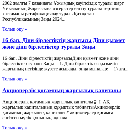
2002 жылғы 7 қазандағы Ұжымдық қауіпсіздік туралы шарт
Ұйымының Жарғысына өзгерістер енгізу туралы төртінші
хаттаманы ратификациялау туралыҚазақстан
Республикасының Заңы 2024...
Толық оқу »
16-бап. Дiни бiрлестiктiң жарғысы Діни қызмет
және діни бірлестіктер туралы Заңы
16-бап. Дiни бiрлестiктiң жарғысыДіни қызмет және діни
бірлестіктер туралы Заңы 1. Дiни бiрлестiк өз қызметiн
жарғының негiзiнде жүзеге асырады, онда мыналар: 1) ата...
Толық оқу »
Акционерлік қоғамның жарғылық капиталы
Акционерлік қоғамның жарғылық капиталы📘 I. АҚ
жарғылық капиталының құқықтық табиғатыАкционерлік
қоғамның жарғылық капиталы:* акционерлер қоғамға
енгізген мүлік құнының ақшала...
Толық оқу »