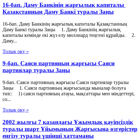
16-бап. Даму Банкiнiң жарғылық капиталы
Қазақстанның Даму Банкі туралы Заңы
16-бап. Даму Банкiнiң жарғылық капиталы Қазақстанның
Даму Банкі туралы Заңы 1. Даму Банкінің жарғылық
капиталы кемінде екі жүз елу миллиард теңгені құрайды. 2.
Даму...
Толық оқу »
9-бап. Саяси партияның жарғысы Саяси
партиялар туралы Заңы
9-бап. Саяси партияның жарғысы Саяси партиялар туралы
Заңы 1. Саяси партияның жарғысында мыналар болуға
тиiс: 1) саяси партияның атауы, мақсаттары мен мiндеттерi,
со...
Толық оқу »
2002 жылғы 7 қазандағы Ұжымдық қауіпсіздік
туралы шарт Ұйымының Жарғысына өзгерістер
енгізу туралы үшінші хаттаманы