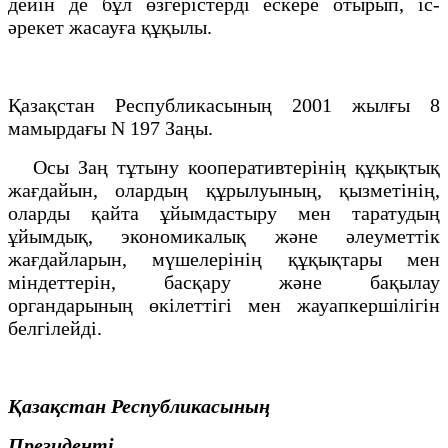
дейiн де бұл өзгерiстердi ескере отырып, іс-
әрекет жасауға құқылы.
Қазақстан Республикасының 2001 жылғы 8
мамырдағы N 197 Заңы.
Осы Заң тұтыну кооперативтерiнiң құқықтық
жағдайын, олардың құрылуының, қызметiнің,
оларды қайта ұйымдастыру мен таратудың
ұйымдық, экономикалық және әлеуметтiк
жағдайларын, мүшелерiнiң құқықтары мен
мiндеттерiн, басқару және бақылау
органдарының өкiлеттiгi мен жауапкершiлiгiн
белгiлейдi.
Қазақстан Республикасының
Президенті