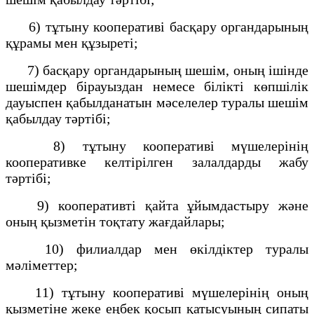
6) тұтыну кооперативi басқару органдарының
құрамы мен құзыретi;
7) басқару органдарының шешiм, оның iшiнде
шешiмдер бiрауыздан немесе бiлiктi көпшiлiк
дауыспен қабылданатын мәселелер туралы шешiм
қабылдау тәртiбi;
8) тұтыну кооперативi мүшелерiнiң
кооперативке келтiрiлген залалдарды жабу
тәртiбi;
9) кооперативтi қайта ұйымдастыру және
оның қызметiн тоқтату жағдайлары;
10) филиалдар мен өкiлдiктер туралы
мәлiметтер;
11) тұтыну кооперативi мүшелерiнiң оның
қызметiне жеке еңбек қосып қатысуының сипаты