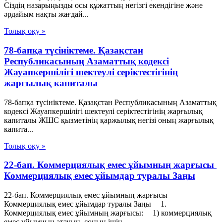
Сіздің назарыңызды осы құжаттың негізгі екендігіне және
әрдайым нақты жағдай...
Толық оқу »
78-бапқа түсініктеме. Қазақстан
Республикасының Азаматтық кодексі
Жауапкершілігі шектеулі серіктестігінің
жарғылық капиталы
78-бапқа түсініктеме. Қазақстан Республикасының Азаматтық
кодексі Жауапкершілігі шектеулі серіктестігінің жарғылық
капиталы ЖШС қызметінің қаржылық негізі оның жарғылық
капита...
Толық оқу »
22-бап. Коммерциялық емес ұйымның жарғысы
Коммерциялық емес ұйымдар туралы Заңы
22-бап. Коммерциялық емес ұйымның жарғысы
Коммерциялық емес ұйымдар туралы Заңы 1.
Коммерциялық емес ұйымның жарғысы: 1) коммерциялық
емес ұйымның атауын, соның iшiн...