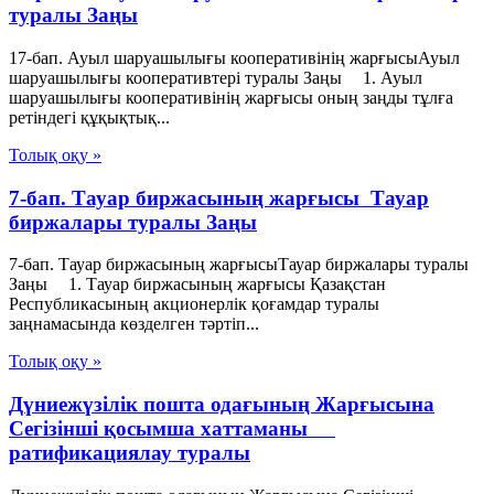
туралы Заңы
17-бап. Ауыл шаруашылығы кооперативінің жарғысыАуыл
шаруашылығы кооперативтері туралы Заңы 1. Ауыл
шаруашылығы кооперативінің жарғысы оның заңды тұлға
ретіндегі құқықтық...
Толық оқу »
7-бап. Тауар биржасының жарғысы Тауар
биржалары туралы Заңы
7-бап. Тауар биржасының жарғысыТауар биржалары туралы
Заңы 1. Тауар биржасының жарғысы Қазақстан
Республикасының акционерлік қоғамдар туралы
заңнамасында көзделген тәртіп...
Толық оқу »
Дүниежүзілік пошта одағының Жарғысына
Сегізінші қосымша хаттаманы
ратификациялау туралы