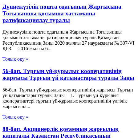
Дүниежүзілік пошта одағының Жарғысына
Тоғызыншы қосымша хаттаманы
ратификациялау туралы
Дүниежүзілік пошта одағының Жарғысына Тоғызыншы
қосымша хаттаманы ратификациялау туралыҚазақстан
Республикасының Заңы 2020 жылғы 27 наурыздағы № 307-VІ
ҚРЗ. 2016 жылғы 6...
Толық оқу »
56-бап. Тұрғын үй-құрылыс кооперативiнiң
жарғысы Тұрғын үй қатынастары туралы Заңы
56-бап. Тұрғын үй-құрылыс кооперативiнiң жарғысы Тұрғын
үй қатынастары туралы Заңы 1. Тұрғын үй-құрылыс
кооперативтері тұрғын үй-құрылыс кооперативінің үлгілік
жарғысына...
Толық оқу »
88-бап. Акционерлiк қоғамның жарғылық
капиталы Қазақстан Республикасының