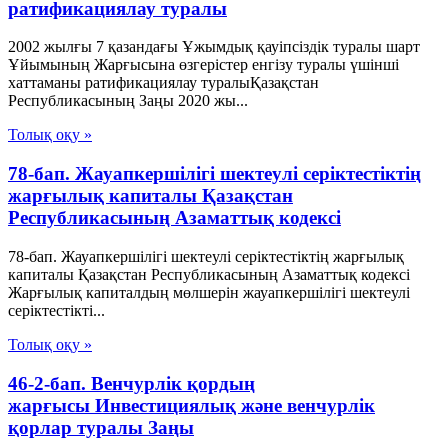
ратификациялау туралы
2002 жылғы 7 қазандағы Ұжымдық қауіпсіздік туралы шарт
Ұйымының Жарғысына өзгерістер енгізу туралы үшінші
хаттаманы ратификациялау туралыҚазақстан
Республикасының Заңы 2020 жы...
Толық оқу »
78-бап. Жауапкершiлiгi шектеулi серiктестiктiң
жарғылық капиталы Қазақстан
Республикасының Азаматтық кодексi
78-бап. Жауапкершiлiгi шектеулi серiктестiктiң жарғылық
капиталы Қазақстан Республикасының Азаматтық кодексi
Жарғылық капиталдың мөлшерiн жауапкершілігі шектеулі
серіктестікті...
Толық оқу »
46-2-бап. Венчурлік қордың
жарғысы Инвестициялық және венчурлік
қорлар туралы Заңы