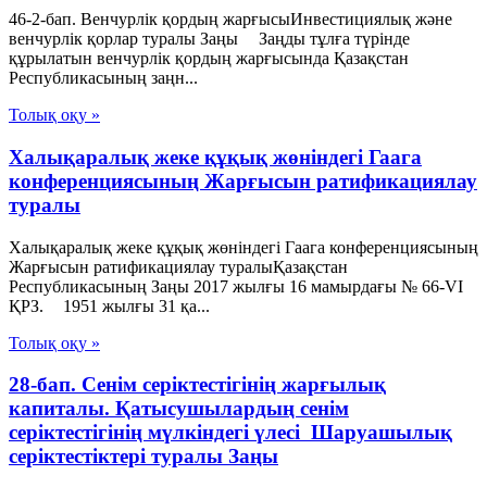
46-2-бап. Венчурлік қордың жарғысыИнвестициялық және
венчурлік қорлар туралы Заңы Заңды тұлға түрінде
құрылатын венчурлік қордың жарғысында Қазақстан
Республикасының заңн...
Толық оқу »
Халықаралық жеке құқық жөніндегі Гаага
конференциясының Жарғысын ратификациялау
туралы
Халықаралық жеке құқық жөніндегі Гаага конференциясының
Жарғысын ратификациялау туралыҚазақстан
Республикасының Заңы 2017 жылғы 16 мамырдағы № 66-VІ
ҚРЗ. 1951 жылғы 31 қа...
Толық оқу »
28-бап. Сенiм серiктестiгiнiң жарғылық
капиталы. Қатысушылардың сенiм
серiктестiгiнiң мүлкiндегi үлесi Шаруашылық
серіктестіктері туралы Заңы