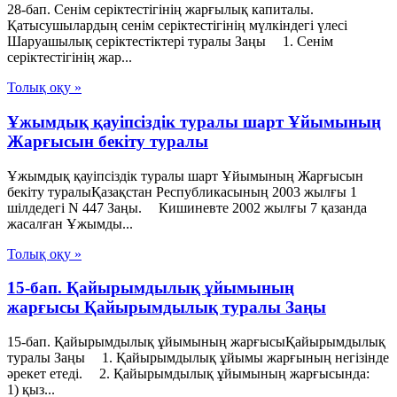
28-бап. Сенiм серiктестiгiнiң жарғылық капиталы.
Қатысушылардың сенiм серiктестiгiнiң мүлкiндегi үлесi
Шаруашылық серіктестіктері туралы Заңы 1. Сенiм
серiктестiгiнiң жар...
Толық оқу »
Ұжымдық қауіпсіздік туралы шарт Ұйымының
Жарғысын бекіту туралы
Ұжымдық қауіпсіздік туралы шарт Ұйымының Жарғысын
бекіту туралыҚазақстан Республикасының 2003 жылғы 1
шілдедегі N 447 Заңы. Кишиневте 2002 жылғы 7 қазанда
жасалған Ұжымды...
Толық оқу »
15-бап. Қайырымдылық ұйымының
жарғысы Қайырымдылық туралы Заңы
15-бап. Қайырымдылық ұйымының жарғысыҚайырымдылық
туралы Заңы 1. Қайырымдылық ұйымы жарғының негізінде
әрекет етеді. 2. Қайырымдылық ұйымының жарғысында:
1) қыз...