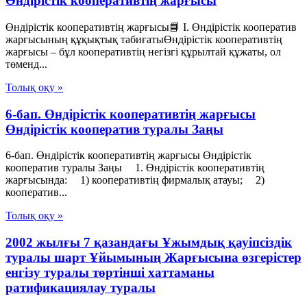
Өндірістік кооперативтің жарғысы
Өндірістік кооперативтің жарғысы📘 I. Өндірістік кооператив
жарғысының құқықтық табиғатыӨндірістік кооперативтің
жарғысы – бұл кооперативтің негізгі құрылтай құжаты, ол
төменд...
Толық оқу »
6-бап. Өндiрiстiк кооперативтiң жарғысы
Өндiрiстiк кооператив туралы Заңы
6-бап. Өндiрiстiк кооперативтiң жарғысы Өндiрiстiк
кооператив туралы Заңы 1. Өндiрiстiк кооперативтiң
жарғысында: 1) кооперативтiң фирмалық атауы; 2)
кооператив...
Толық оқу »
2002 жылғы 7 қазандағы Ұжымдық қауіпсіздік
туралы шарт Ұйымының Жарғысына өзгерістер
енгізу туралы төртінші хаттаманы
ратификациялау туралы