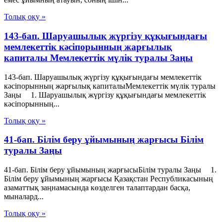
Толық оқу »
143-бап. Шаруашылық жүргізу құқығындағы
мемлекеттік кәсiпорынның жарғылық
капиталы Мемлекеттік мүлік туралы Заңы
143-бап. Шаруашылық жүргізу құқығындағы мемлекеттік
кәсiпорынның жарғылық капиталыМемлекеттік мүлік туралы
Заңы 1. Шаруашылық жүргізу құқығындағы мемлекеттік
кәсiпорынның...
Толық оқу »
41-бап. Білім беру ұйымының жарғысы Білім
туралы Заңы
41-бап. Білім беру ұйымының жарғысыБілім туралы Заңы 1.
Білім беру ұйымының жарғысы Қазақстан Республикасының
азаматтық заңнамасында көзделген талаптардан басқа,
мыналард...
Толық оқу »