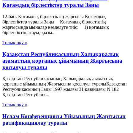
Қоғамдық бiрлестiктер туралы Заңы
12-бап. Қоғамдық бірлестіктің жарғысы Қоғамдық
бiрлестiктер туралы Заңы Қоғамдық бірлестіктің
жарғысында мыналар көзделуге тиіс: 1) қоғамдық
бірлестіктің атауы, қызм...
Толық оқу »
Қазақстан Республикасының Халықаралық
азаматтық қорғаныс ұйымының Жарғысына
қосылуы туралы
Қазақстан Республикасының Халықаралық азаматтық
қорғаныс ұйымының Жарғысына қосылуы туралыҚазақстан
Республикасының Заңы 1997 жылғы 31 қазандағы N 182
Қазақстан Республик...
Толық оқу »
Ислам Конференциясы Ұйымының Жарғысын
ратификациялау туралы