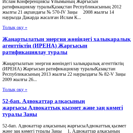
Ислам Конференциясы Ұйымының Жарғысын
ратификациялау туралыҚазақстан Республикасының 2012
жылғы 21 ақпандағы № 570-IV Заңы 2008 жылғы 14
наурызда Дакарда жасалған Ислам К...
Толық оқу »
Жаңартылатын энергия жөніндегі халықаралық
агенттіктің (ИРЕНА) Жарғысын
ратификациялау туралы
Жаңартылатын энергия жөніндегі халықаралық агенттіктің
(ИРЕНА) Жарғысын ратификациялау туралыҚазақстан
Республикасының 2013 жылғы 22 наурыздағы № 82-V Заңы
2009 жылғы 26...
Толық оқу »
52-бап. Адвокаттар алқасының
жарғысы Адвокаттық қызмет және заң көмегі
туралы Заңы
52-бап. Адвокаттар алқасының жарғысыАдвокаттық қызмет
және заң көмегі туралы Заңы 1. Адвокаттар алқасының