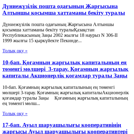
Дүниежүзілік пошта одағының Жарғысына
Алтыншы қосымша хаттаманы бекіту туралы
Дүниежүзілік пошта одағының Жарғысына Алтыншы
қосымша хаттаманы бекіту туралыҚазақстан
Республикасының Заңы 2002 жылғы 18 наурыз N 306-ІІ
1999 жылғы 15 қыркүйекте Пекинде...
Толық оқу »
10-бап. Қоғамның жарғылық капиталының ең
төменгі мөлшері 3-тарау. Қоғамның жарғылық
капиталы Акционерлік қоғамдар туралы Заңы
10-бап. Қоғамның жарғылық капиталының ең төменгі
мөлшері 3-тарау. Қоғамның жарғылық капиталыАкционерлік
қоғамдар туралы Заңы Қоғамның жарғылық капиталының
ең төменгі мөлш...
Толық оқу »
17-бап. Ауыл шаруашылығы кооперативінің
жарғысы Ауыл шаруашылығы кооперативтері