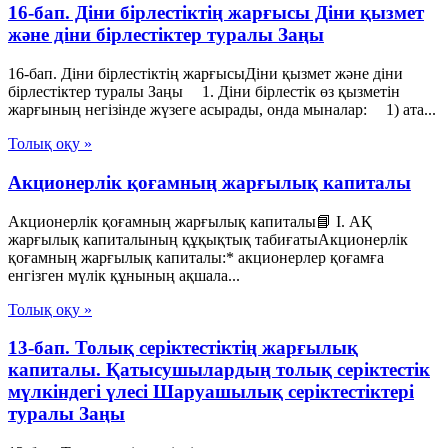
16-бап. Дiни бiрлестiктiң жарғысы Діни қызмет
және діни бірлестіктер туралы Заңы
16-бап. Дiни бiрлестiктiң жарғысыДіни қызмет және діни
бірлестіктер туралы Заңы 1. Дiни бiрлестiк өз қызметiн
жарғының негiзiнде жүзеге асырады, онда мыналар: 1) ата...
Толық оқу »
Акционерлік қоғамның жарғылық капиталы
Акционерлік қоғамның жарғылық капиталы📘 I. АҚ
жарғылық капиталының құқықтық табиғатыАкционерлік
қоғамның жарғылық капиталы:* акционерлер қоғамға
енгізген мүлік құнының ақшала...
Толық оқу »
13-бап. Толық серiктестiктiң жарғылық
капиталы. Қатысушылардың толық серiктестiк
мүлкiндегi үлесi Шаруашылық серіктестіктері
туралы Заңы