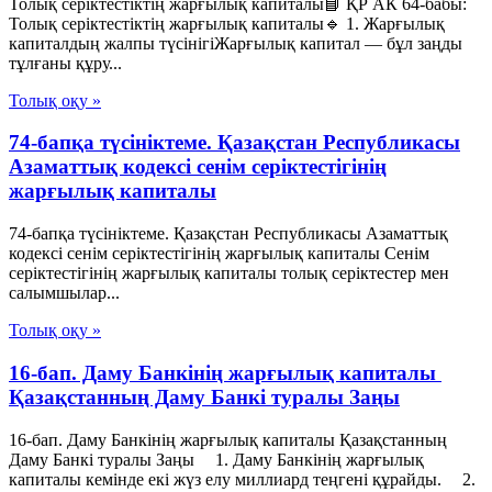
Толық серіктестіктің жарғылық капиталы📘 ҚР АК 64-бабы:
Толық серіктестіктің жарғылық капиталы🔹 1. Жарғылық
капиталдың жалпы түсінігіЖарғылық капитал — бұл заңды
тұлғаны құру...
Толық оқу »
74-бапқа түсініктеме. Қазақстан Республикасы
Азаматтық кодексі сенім серіктестігінің
жарғылық капиталы
74-бапқа түсініктеме. Қазақстан Республикасы Азаматтық
кодексі сенім серіктестігінің жарғылық капиталы Сенім
серіктестігінің жарғылық капиталы толық серіктестер мен
салымшылар...
Толық оқу »
16-бап. Даму Банкiнiң жарғылық капиталы
Қазақстанның Даму Банкі туралы Заңы
16-бап. Даму Банкiнiң жарғылық капиталы Қазақстанның
Даму Банкі туралы Заңы 1. Даму Банкінің жарғылық
капиталы кемінде екі жүз елу миллиард теңгені құрайды. 2.