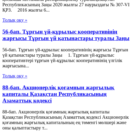
Республикасының Заңы 2020 жылғы 27 наурыздағы № 307-VІ
ҚРЗ. 2016 жылғы 6...
Толық оқу »
56-бап. Тұрғын үй-құрылыс кооперативiнiң
жарғысы Тұрғын үй қатынастары туралы Заңы
56-бап. Тұрғын үй-құрылыс кооперативiнiң жарғысы Тұрғын
үй қатынастары туралы Заңы 1. Тұрғын үй-құрылыс
кооперативтері тұрғын үй-құрылыс кооперативінің үлгілік
жарғысына...
Толық оқу »
88-бап. Акционерлiк қоғамның жарғылық
капиталы Қазақстан Республикасының
Азаматтық кодексi
88-бап. Акционерлiк қоғамның жарғылық капиталы
Қазақстан Республикасының Азаматтық кодексi Акционерлiк
қоғамның жарғылық капиталының ең төменгi мөлшерi және
оны қалыптастыру т...