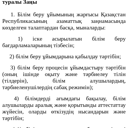
туралы Заңы
1. Білім беру ұйымының жарғысы Қазақстан
Республикасының азаматтық заңнамасында
көзделген талаптардан басқа, мыналарды:
1) іске асырылатын білім беру
бағдарламаларының тізбесін;
2) білім беру ұйымдарына қабылдау тәртібін;
3) білім беру процесін ұйымдастыру тәртібін
(оның ішінде оқыту және тәрбиелеу тілін
(тілдерін), білім алушылардың,
тәрбиеленушілердің сабақ режимін);
4) білімдерді ағымдағы бақылау, білім
алушыларды аралық және қорытынды аттестаттау
жүйесін, оларды өткізудің нысандарын және
тәртібін;