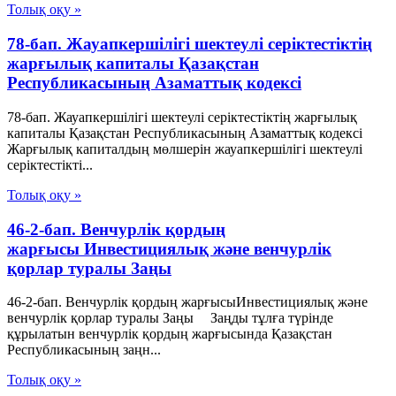
Толық оқу »
78-бап. Жауапкершiлiгi шектеулi серiктестiктiң
жарғылық капиталы Қазақстан
Республикасының Азаматтық кодексi
78-бап. Жауапкершiлiгi шектеулi серiктестiктiң жарғылық
капиталы Қазақстан Республикасының Азаматтық кодексi
Жарғылық капиталдың мөлшерiн жауапкершілігі шектеулі
серіктестікті...
Толық оқу »
46-2-бап. Венчурлік қордың
жарғысы Инвестициялық және венчурлік
қорлар туралы Заңы
46-2-бап. Венчурлік қордың жарғысыИнвестициялық және
венчурлік қорлар туралы Заңы Заңды тұлға түрінде
құрылатын венчурлік қордың жарғысында Қазақстан
Республикасының заңн...
Толық оқу »