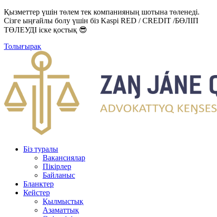
Қызметтер үшін төлем тек компанияның шотына төленеді.
Сізге ыңғайлы болу үшін біз Kaspi RED / CREDIT /БӨЛІП
ТӨЛЕУДІ іске қостық 😎
Толығырақ
Біз туралы
Вакансиялар
Пікірлер
Байланыс
Бланктер
Кейстер
Қылмыстық
Азаматтық