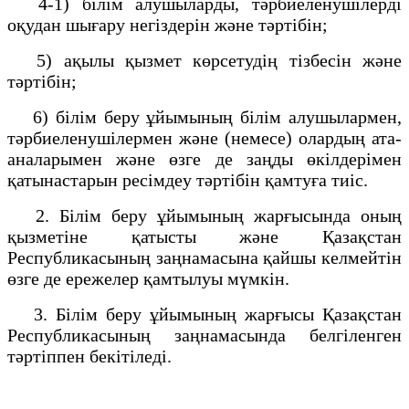
4-1) білім алушыларды, тәрбиеленушілерді
оқудан шығару негіздерін және тәртібін;
5) ақылы қызмет көрсетудің тізбесін және
тәртібін;
6) білім беру ұйымының білім алушылармен,
тәрбиеленушілермен және (немесе) олардың ата-
аналарымен және өзге де заңды өкілдерімен
қатынастарын ресімдеу тәртібін қамтуға тиіс.
2. Білім беру ұйымының жарғысында оның
қызметіне қатысты және Қазақстан
Республикасының заңнамасына қайшы келмейтін
өзге де ережелер қамтылуы мүмкін.
3. Білім беру ұйымының жарғысы Қазақстан
Республикасының заңнамасында белгіленген
тәртіппен бекітіледі.