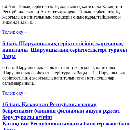
64-бап. Толық серiктестiктiң жарғылық капиталы Қазақстан
Республикасының Азаматтық кодексi Толық серiктестiктiң
жарғылық капиталының мөлшерiн оның құрылтайшылары
айқындайды, б...
Толық оқу »
6-бап. Шаруашылық серiктестiгiнiң жарғылық
капиталы Шаруашылық серіктестіктері туралы
Заңы
6-бап. Шаруашылық серiктестiгiнiң жарғылық капиталы
Шаруашылық серіктестіктері туралы Заңы 1. Шаруашылық
серiктестiгiнiң жарғылық капиталын оған қатысушылар
салымдарының...
Толық оқу »
16-бап. Қазақстан Республикасының
бейрезидент банкінің филиалын ашуға рұқсат
беру туралы өтініш
Қазақстан Республикасындағы банктер және бан
Заңы