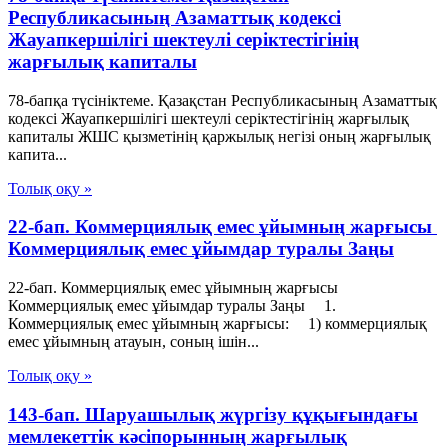
Республикасының Азаматтық кодексі
Жауапкершілігі шектеулі серіктестігінің
жарғылық капиталы
78-бапқа түсініктеме. Қазақстан Республикасының Азаматтық
кодексі Жауапкершілігі шектеулі серіктестігінің жарғылық
капиталы ЖШС қызметінің қаржылық негізі оның жарғылық
капита...
Толық оқу »
22-бап. Коммерциялық емес ұйымның жарғысы
Коммерциялық емес ұйымдар туралы Заңы
22-бап. Коммерциялық емес ұйымның жарғысы
Коммерциялық емес ұйымдар туралы Заңы 1.
Коммерциялық емес ұйымның жарғысы: 1) коммерциялық
емес ұйымның атауын, соның iшiн...
Толық оқу »
143-бап. Шаруашылық жүргізу құқығындағы
мемлекеттік кәсiпорынның жарғылық