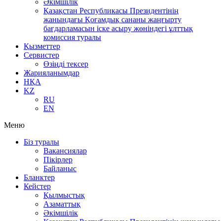
Әкімшілік
Қазақстан Республикасы Президентінің
жанындағы Қоғамдық сананы жаңғырту
бағдарламасын іске асыру жөніндегі ұлттық
комиссия туралы
Қызметтер
Сервистер
Өзіңді тексер
Жарияланымдар
НҚА
KZ
RU
EN
Меню
Біз туралы
Вакансиялар
Пікірлер
Байланыс
Бланктер
Кейстер
Қылмыстық
Азаматтық
Әкімшілік