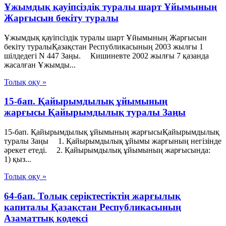
Ұжымдық қауіпсіздік туралы шарт Ұйымының
Жарғысын бекіту туралы
Ұжымдық қауіпсіздік туралы шарт Ұйымының Жарғысын
бекіту туралыҚазақстан Республикасының 2003 жылғы 1
шілдедегі N 447 Заңы. Кишиневте 2002 жылғы 7 қазанда
жасалған Ұжымды...
Толық оқу »
15-бап. Қайырымдылық ұйымының
жарғысы Қайырымдылық туралы Заңы
15-бап. Қайырымдылық ұйымының жарғысыҚайырымдылық
туралы Заңы 1. Қайырымдылық ұйымы жарғының негізінде
әрекет етеді. 2. Қайырымдылық ұйымының жарғысында:
1) қыз...
Толық оқу »
64-бап. Толық серiктестiктiң жарғылық
капиталы Қазақстан Республикасының
Азаматтық кодексi