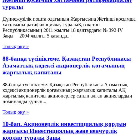
туралы
Дүниежүзілік пошта одағының Жарғысына Жетінші қосымша
хаттаманы ратификациялау туралыҚазақстан
Республикасының 2011 жылғы 18 қаңтардағы № 392-IV
Заңы 2004 жылғы 5 қазанда...
Толық оқу »
88-бапқа түсініктеме. Қазақстан Республикасы
Азаматтық кодексі акционерлік қоғамының
жарғылық капиталы
88-бапқа түсініктеме. Қазақстан Республикасы Азаматтық
кодексі акционерлік қоғамының жарғылық капиталы АҚ
жарғылық капиталы акционерлер сатып алған акциялардың
номиналды құнын...
Толық оқу »
10-бап. Акционерлiк инвестициялық қордың
жарғысы Инвестициялық және венчурлік
қорлар туралы Заңы