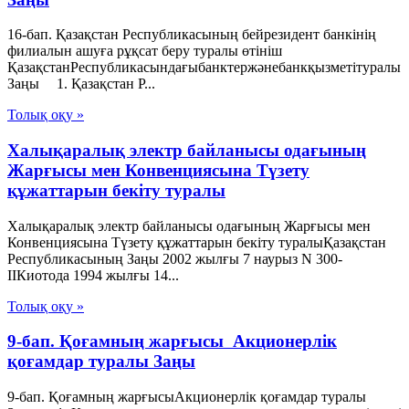
16-бап. Қазақстан Республикасының бейрезидент банкінің
филиалын ашуға рұқсат беру туралы өтініш
ҚазақстанРеспубликасындағыбанктержәнебанкқызметітуралы
Заңы 1. Қазақстан Р...
Толық оқу »
Халықаралық электр байланысы одағының
Жарғысы мен Конвенциясына Түзету
құжаттарын бекіту туралы
Халықаралық электр байланысы одағының Жарғысы мен
Конвенциясына Түзету құжаттарын бекіту туралыҚазақстан
Республикасының Заңы 2002 жылғы 7 наурыз N 300-
ІІКиотода 1994 жылғы 14...
Толық оқу »
9-бап. Қоғамның жарғысы Акционерлік
қоғамдар туралы Заңы
9-бап. Қоғамның жарғысыАкционерлік қоғамдар туралы