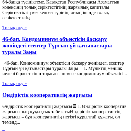
64-бапқа түсініктеме. Қазақстан Республикасы Азаматтық
кодексінің толық серіктестігінің жарғылық капиталы
Серіктестіктің кез келген түрінің, оның ішінде толық
серіктестіктің...
Толық оқу »
46-бап. Кондоминиум объектісін басқару
жөніндегі есептер Тұрғын үй қатынастары
туралы Заңы
46-бап. Кондоминиум объектісін басқару жөніндегі есептер
Тұрғын үй қатынастары туралы Заңы 1. Мүліктің меншік
иелері бірлестігінің төрағасы немесе кондоминиум объектісі...
Толық оқу »
Өндірістік кооперативтің жарғысы
Өндірістік кооперативтің жарғысы📘 I. Өндірістік кооператив
жарғысының құқықтық табиғатыӨндірістік кооперативтің
жарғысы – бұл кооперативтің негізгі құрылтай құжаты, ол
төменд...