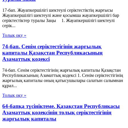
17-бап. Жауапкершілігі шектеулі серіктестіктің жарғысы
Жауапкершілігі шектеулі және қосымша жауапкершілігі бар
серіктестіктер туралы Заңы 1. Жауапкершілігі шектеулі
серік...
Толық оқу »
74-бап. Сенiм серiктестiгiнiң жарғылық
капиталы Қазақстан Республикасының
Азаматтық кодексi
74-бап. Сенiм серiктестiгiнiң жарғылық капиталы Қазақстан
Республикасының Азаматтық кодексi 1. Сенiм серiктестiгiнiң
жарғылық капиталы оның қатысушылары салатын салымнан
құрал...
Толық оқу »
64-бапқа түсініктеме. Қазақстан Республикасы
Азаматтық кодексінің толық серіктестігінің
жарғылық капиталы