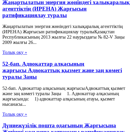
Жаңартылатын энергия жөніндегі халықаралық
агенттіктің (ИРЕНА) Жарғысын
ратификациялау туралы
Жаңартылатын энергия жөніндегі халықаралық агенттіктің
(ИРЕНА) Жарғысын ратификациялау туралыҚазақстан
Республикасының 2013 жылғы 22 наурыздағы № 82-V Заңы
2009 жылғы 26...
Толық оқу »
52-бап. Адвокаттар алқасының
жарғысы Адвокаттық қызмет және заң көмегі
туралы Заңы
52-бап. Адвокаттар алқасының жарғысыАдвокаттық қызмет
және заң көмегі туралы Заңы 1. Адвокаттар алқасының
жарғысында: 1) адвокаттар алқасының атауы, қызмет
нысанасы...
Толық оқу »
Дүниежүзілік пошта одағының Жарғысына
Жетінші қосымша хаттаманы ратификациялау