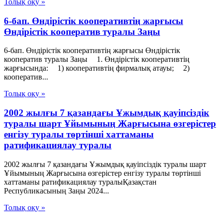
Толық оқу »
6-бап. Өндiрiстiк кооперативтiң жарғысы
Өндiрiстiк кооператив туралы Заңы
6-бап. Өндiрiстiк кооперативтiң жарғысы Өндiрiстiк
кооператив туралы Заңы 1. Өндiрiстiк кооперативтiң
жарғысында: 1) кооперативтiң фирмалық атауы; 2)
кооператив...
Толық оқу »
2002 жылғы 7 қазандағы Ұжымдық қауіпсіздік
туралы шарт Ұйымының Жарғысына өзгерістер
енгізу туралы төртінші хаттаманы
ратификациялау туралы
2002 жылғы 7 қазандағы Ұжымдық қауіпсіздік туралы шарт
Ұйымының Жарғысына өзгерістер енгізу туралы төртінші
хаттаманы ратификациялау туралыҚазақстан
Республикасының Заңы 2024...
Толық оқу »