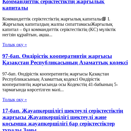
Коммандиттік серіктестіктің жарғылық
капиталы
Коммандиттік серіктестіктің жарғылық капиталы📘 I.
Жарғылық капиталдың жалпы сипаттамасыЖарғылық
капитал – бұл коммандиттік серіктестіктің (КС) мүліктік
негізін құрайтын, ақша...
Толық оқу »
97-бап. Өндiрiстiк кооперативтiң жарғысы
Қазақстан Республикасының Азаматтық кодексi
97-бап. Өндiрiстiк кооперативтiң жарғысы Қазақстан
Республикасының Азаматтық кодексi Өндiрiстiк
кооперативтiң жарғысында осы Кодекстiң 41-бабының 5-
тармағында көрсетiлген мәлi...
Толық оқу »
17-бап. Жауапкершілігі шектеулі серіктестіктің
жарғысы Жауапкершілігі шектеулі және
қосымша жауапкершілігі бар серіктестіктер
туралы Заңы