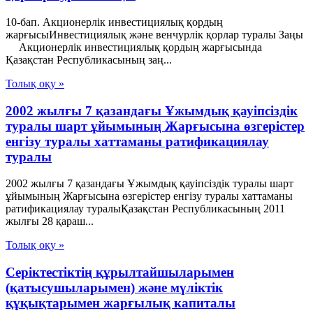
10-бап. Акционерлiк инвестициялық қордың
жарғысыИнвестициялық және венчурлік қорлар туралы Заңы
Акционерлiк инвестициялық қордың жарғысында
Қазақстан Республикасының заң...
Толық оқу »
2002 жылғы 7 қазандағы Ұжымдық қауіпсіздік
туралы шарт ұйымының Жарғысына өзгерістер
енгізу туралы хаттаманы ратификациялау
туралы
2002 жылғы 7 қазандағы Ұжымдық қауіпсіздік туралы шарт
ұйымының Жарғысына өзгерістер енгізу туралы хаттаманы
ратификациялау туралыҚазақстан Республикасының 2011
жылғы 28 қараш...
Толық оқу »
Серіктестіктің құрылтайшыларымен
(қатысушыларымен) және мүліктік
құқықтарымен жарғылық капиталы