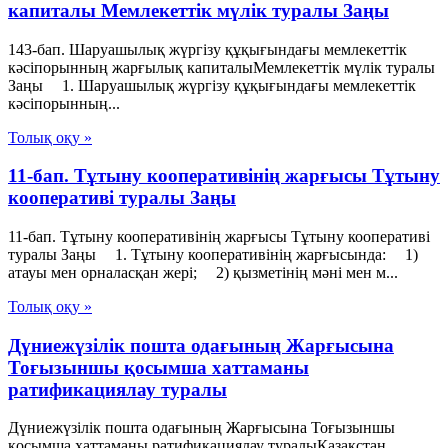
капиталы Мемлекеттік мүлік туралы Заңы
143-бап. Шаруашылық жүргізу құқығындағы мемлекеттік
кәсiпорынның жарғылық капиталыМемлекеттік мүлік туралы
Заңы 1. Шаруашылық жүргізу құқығындағы мемлекеттік
кәсiпорынның...
Толық оқу »
11-бап. Тұтыну кооперативiнiң жарғысы Тұтыну
кооперативі туралы Заңы
11-бап. Тұтыну кооперативiнiң жарғысы Тұтыну кооперативі
туралы Заңы 1. Тұтыну кооперативiнiң жарғысында: 1)
атауы мен орналасқан жерi; 2) қызметiнiң мәнi мен м...
Толық оқу »
Дүниежүзілік пошта одағының Жарғысына
Тоғызыншы қосымша хаттаманы
ратификациялау туралы
Дүниежүзілік пошта одағының Жарғысына Тоғызыншы
қосымша хаттаманы ратификациялау туралыҚазақстан