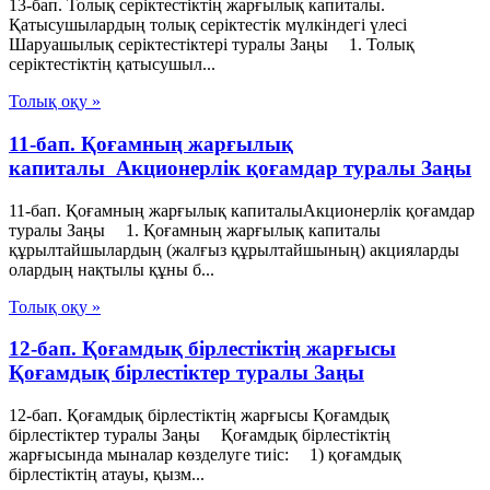
13-бап. Толық серiктестiктiң жарғылық капиталы.
Қатысушылардың толық серiктестiк мүлкiндегi үлесi
Шаруашылық серіктестіктері туралы Заңы 1. Толық
серiктестiктiң қатысушыл...
Толық оқу »
11-бап. Қоғамның жарғылық
капиталы Акционерлік қоғамдар туралы Заңы
11-бап. Қоғамның жарғылық капиталыАкционерлік қоғамдар
туралы Заңы 1. Қоғамның жарғылық капиталы
құрылтайшылардың (жалғыз құрылтайшының) акцияларды
олардың нақтылы құны б...
Толық оқу »
12-бап. Қоғамдық бірлестіктің жарғысы
Қоғамдық бiрлестiктер туралы Заңы
12-бап. Қоғамдық бірлестіктің жарғысы Қоғамдық
бiрлестiктер туралы Заңы Қоғамдық бірлестіктің
жарғысында мыналар көзделуге тиіс: 1) қоғамдық
бірлестіктің атауы, қызм...