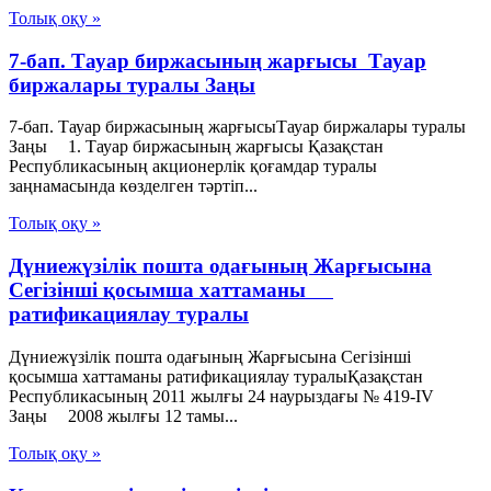
Толық оқу »
7-бап. Тауар биржасының жарғысы Тауар
биржалары туралы Заңы
7-бап. Тауар биржасының жарғысыТауар биржалары туралы
Заңы 1. Тауар биржасының жарғысы Қазақстан
Республикасының акционерлік қоғамдар туралы
заңнамасында көзделген тәртіп...
Толық оқу »
Дүниежүзілік пошта одағының Жарғысына
Сегізінші қосымша хаттаманы
ратификациялау туралы
Дүниежүзілік пошта одағының Жарғысына Сегізінші
қосымша хаттаманы ратификациялау туралыҚазақстан
Республикасының 2011 жылғы 24 наурыздағы № 419-IV
Заңы 2008 жылғы 12 тамы...
Толық оқу »