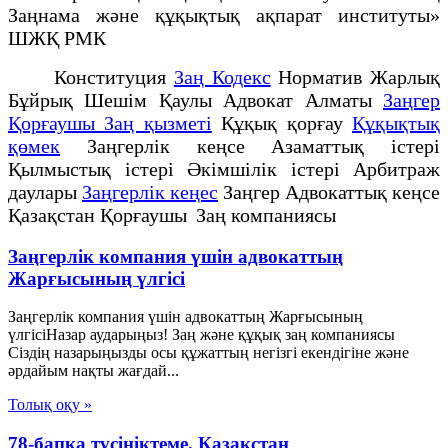
Заңнама және құқықтық ақпарат институты»
ШЖҚ РМК
Конституция
Заң Кодекс
Норматив Жарлық
Бұйрық Шешім Қаулы Адвокат Алматы
Заңгер
Қорғаушы Заң қызметі
Құқық қорғау
Құқықтық
қөмек
Заңгерлік кеңсе Азаматтық істері
Қылмыстық істері Әкімшілік істері Арбитраж
даулары
Заңгерлік кеңес
Заңгер Адвокаттық кеңсе
Қазақстан Қорғаушы Заң компаниясы
Заңгерлік компания үшін адвокаттың
Жарғысының үлгісі
Заңгерлік компания үшін адвокаттың Жарғысының
үлгісіНазар аударыңыз! Заң және құқық заң компаниясы
Сіздің назарыңызды осы құжаттың негізгі екендігіне және
әрдайым нақты жағдай...
Толық оқу »
78-бапқа түсініктеме. Қазақстан