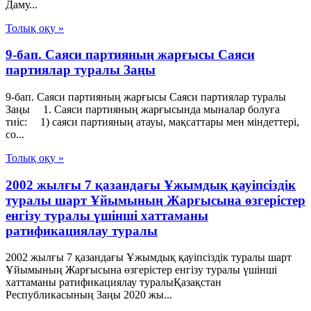
Даму...
Толық оқу »
9-бап. Саяси партияның жарғысы Саяси
партиялар туралы Заңы
9-бап. Саяси партияның жарғысы Саяси партиялар туралы
Заңы 1. Саяси партияның жарғысында мыналар болуға
тиiс: 1) саяси партияның атауы, мақсаттары мен мiндеттерi,
со...
Толық оқу »
2002 жылғы 7 қазандағы Ұжымдық қауіпсіздік
туралы шарт Ұйымының Жарғысына өзгерістер
енгізу туралы үшінші хаттаманы
ратификациялау туралы
2002 жылғы 7 қазандағы Ұжымдық қауіпсіздік туралы шарт
Ұйымының Жарғысына өзгерістер енгізу туралы үшінші
хаттаманы ратификациялау туралыҚазақстан
Республикасының Заңы 2020 жы...