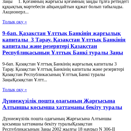
Заңы 1. Қоғамның жарғысы қоғамның заңды тұлға ретіндегі
құқықтық мәртебесін айқындайтын құжат болып табылады.
Акционерл...
Толық оқу »
9-бап. Қазақстан Ұлттық Банкiнiң жарғылық
капиталы 3 Тарау. Қазақстан Ұлттық Банкінің
капиталы және резервтері Қазақстан
Республикасының Ұлттық Банкі туралы Заңы
9-бап. Қазақстан Ұлттық Банкiнiң жарғылық капиталы 3
Тарау. Қазақстан Ұлттық Банкінің капиталы және резервтері
Қазақстан Республикасының Ұлттық Банкі туралы
ЗаңыҚазақстан Ұлтт...
Толық оқу »
Дүниежүзілік пошта одағының Жарғысына
Алтыншы қосымша хаттаманы бекіту туралы
Дүниежүзілік пошта одағының Жарғысына Алтыншы
қосымша хаттаманы бекіту туралыҚазақстан
Республикасының Заңы 2002 жылғы 18 наурыз N 306-ІІ