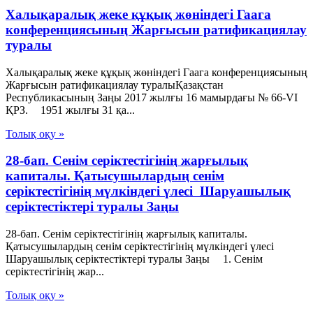
Халықаралық жеке құқық жөніндегі Гаага
конференциясының Жарғысын ратификациялау
туралы
Халықаралық жеке құқық жөніндегі Гаага конференциясының
Жарғысын ратификациялау туралыҚазақстан
Республикасының Заңы 2017 жылғы 16 мамырдағы № 66-VІ
ҚРЗ. 1951 жылғы 31 қа...
Толық оқу »
28-бап. Сенiм серiктестiгiнiң жарғылық
капиталы. Қатысушылардың сенiм
серiктестiгiнiң мүлкiндегi үлесi Шаруашылық
серіктестіктері туралы Заңы
28-бап. Сенiм серiктестiгiнiң жарғылық капиталы.
Қатысушылардың сенiм серiктестiгiнiң мүлкiндегi үлесi
Шаруашылық серіктестіктері туралы Заңы 1. Сенiм
серiктестiгiнiң жар...
Толық оқу »