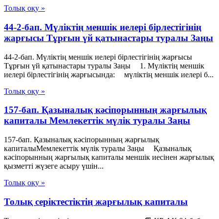
Толық оқу »
44-2-бап. Мүліктің меншік иелері бірлестігінің
жарғысы Тұрғын үй қатынастары туралы Заңы
44-2-бап. Мүліктің меншік иелері бірлестігінің жарғысы
Тұрғын үй қатынастары туралы Заңы 1. Мүліктің меншік
иелері бірлестігінің жарғысында: мүліктің меншік иелері б...
Толық оқу »
157-бап. Қазыналық кәсіпорынның жарғылық
капиталы Мемлекеттік мүлік туралы Заңы
157-бап. Қазыналық кәсіпорынның жарғылық
капиталыМемлекеттік мүлік туралы Заңы Қазыналық
кәсіпорынның жарғылық капиталы меншік иесінен жарғылық
қызметті жүзеге асыру үшін...
Толық оқу »
Толық серіктестіктің жарғылық капиталы