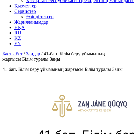
Қазақстан Республикасы Президентінің жанындағы 
Қызметтер
Сервистер
Өзіңді тексер
Жарияланымдар
НҚА
RU
KZ
EN
Басты бет
/
Заңдар
/
41-бап. Білім беру ұйымының
жарғысы Білім туралы Заңы
41-бап. Білім беру ұйымының жарғысы Білім туралы Заңы