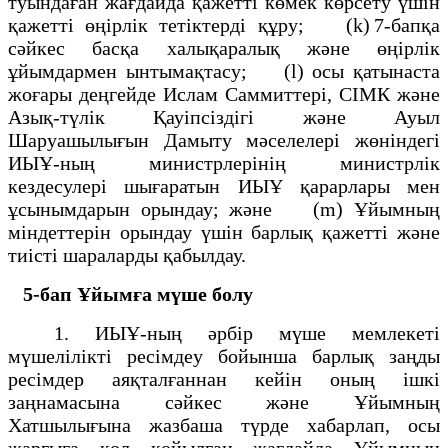
туындаған жағдайда қажетті көмек көрсету үшін
қажетті өңірлік тетіктерді құру; (k) 7-бапқа
сәйкес басқа халықаралық және өңірлік
ұйымдармен ынтымақтасу; (l) осы қатынаста
жоғары деңгейде Ислам Саммиттері, СІМК және
Азық-түлік Қауіпсіздігі және Ауыл
Шаруашылығын Дамыту мәселелері жөніндегі
ИЫҰ-ның министрлерінің министрлік
кездесулері шығаратын ИЫҰ қарарлары мен
ұсынымдарын орындау; және (m) Ұйымның
міндеттерін орындау үшін барлық қажетті және
тиісті шараларды қабылдау.
5-бап
Ұйымға мүше болу
1. ИЫҰ-ның әрбір мүше мемлекеті
мүшелілікті ресімдеу бойынша барлық заңды
ресімдер аяқталғаннан кейін оның ішкі
заңнамасына сәйкес және Ұйымның
Хатшылығына жазбаша түрде хабарлап, осы
жарғыға қол қойылған жағдайда Ұйымның