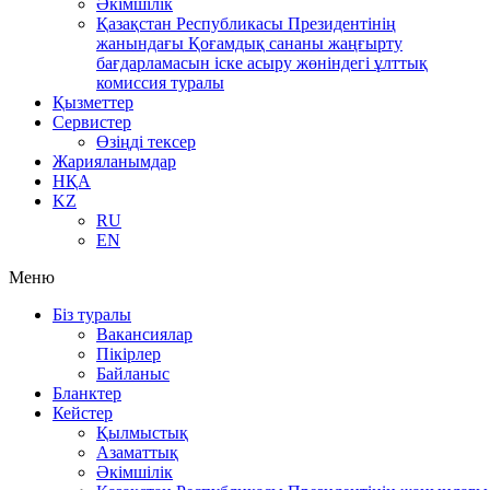
Әкімшілік
Қазақстан Республикасы Президентінің
жанындағы Қоғамдық сананы жаңғырту
бағдарламасын іске асыру жөніндегі ұлттық
комиссия туралы
Қызметтер
Сервистер
Өзіңді тексер
Жарияланымдар
НҚА
KZ
RU
EN
Меню
Біз туралы
Вакансиялар
Пікірлер
Байланыс
Бланктер
Кейстер
Қылмыстық
Азаматтық
Әкімшілік