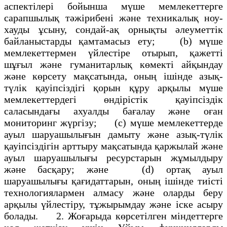
аспектілері бойынша мүше мемлекеттерге
сарапшылық тәжірибені және техникалық ноу-
хауды ұсыну, сондай-ақ орнықты әлеуметтік
байланыстарды қамтамасыз ету; (b) мүше
мемлекеттермен үйлестіре отырып, қажетті
шұғыл және гуманитарлық көмекті айқындау
және көрсету мақсатында, оның ішінде азық-
түлік қауіпсіздігі қорын құру арқылы мүше
мемлекеттердегі өндірістік қауіпсіздік
саласындағы ахуалды бағалау және оған
мониторинг жүргізу; (с) мүше мемлекеттерде
ауыл шаруашылығын дамыту және азық-түлік
қауіпсіздігін арттыру мақсатында қаржылай және
ауыл шаруашылығы ресурстарын жұмылдыру
және басқару; және (d) ортақ ауыл
шаруашылығы қағидаттарын, оның ішінде тиісті
технологиялармен алмасу және оларды беру
арқылы үйлестіру, тұжырымдау және іске асыру
болады. 2. Жоғарыда көрсетілген міндеттерге