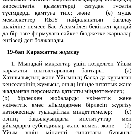
көрсетілетін қызметтерді сатудан түсетін
түсімдерді қамтуға тиіс; және (е) мүше
мемлекеттер ИЫҰ пайдаланатын бағалау
шәкіліне немесе Бас Ассамблея бекіткен қандай
да бір өзге формулаға сәйкес бюджетке жарналар
енгізеді деп болжанады.
19-бап
Қаражатты жұмсау
1. Мынадай мақсаттар үшін көзделген Ұйым
қаражаты шығыстарының баптары: (а)
Хатшылықтың және Ұйымның басқа да құрылған
кеңселерінің жұмысы, оның ішінде штаттық және
жалданған персоналға қатысты міндеттемелер;
(b) бірлескен жобаларды үкіметтік және
үкіметтік емес ұйымдармен бірлесіп жүргізу
нәтижесінде туындайтын міндеттемелер; (с)
өзінің бақылауындағы институттар мен
ұйымдарға субсидиялар және көмек; және (d)
Ұйым үшін міндетті сипаттағы бұрынғы