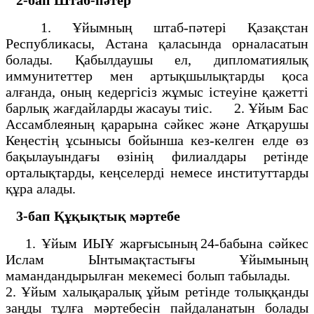
1. Ұйымның штаб-пәтері Қазақстан
Республикасы, Астана қаласында орналасатын
болады. Қабылдаушы ел, дипломатиялық
иммунитеттер мен артықшылықтарды қоса
алғанда, оның кедергісіз жұмыс істеуіне қажетті
барлық жағдайларды жасауы тиіс. 2. Ұйым Бас
Ассамблеяның қарарына сәйкес және Атқарушы
Кеңестің ұсынысы бойынша кез-келген елде өз
бақылауындағы өзінің филиалдары ретінде
орталықтарды, кеңселерді немесе институттарды
құра алады.
3-бап
Құқықтық мәртебе
1. Ұйым ИЫҰ жарғысының 24-бабына сәйкес
Ислам Ынтымақтастығы Ұйымының
мамандандырылған мекемесі болып табылады.
2. Ұйым халықаралық ұйым ретінде толыққанды
заңды тұлға мәртебесін пайдаланатын болады