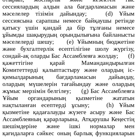
сессиялардың алдын ала бағдарламасын және
мәселелер тізімін дайындау; (d) Ұйым
сессиясына сарапшы немесе байқаушы ретінде
қатысу үшін қандай да бір тұлғаны немесе
ұйымды шақырудың орындылығына байланысты
мәселелерді шешу; (е) Ұйымның бюджетіне
және бухгалтерлік есептілігіне шолу жүргізу,
сондай-ақ оларды Бас Ассамблеяға жолдау; (f)
қажеттігіне қарай Мамандандырылған
Комитеттерді қалыптастыру және олардың іс-
қимылдарының бағдарламасын дайындау,
олардың мүшелерін тағайындау және олардың
жұмыс мерзімін белгілеу; (g) Бас Ассамблеяға
Ұйым органдарының қызметіне жататын
нақтыланған есептерді ұсыну; (h) Ұйым
қызметіне қадағалауды жүзеге асыру және Бас
Ассамблеяның қарарларына, Атқарушы Кеңестің
шешімдеріне және ішкі нормалар мен
қағидаларға сәйкес оның барлық функцияларын