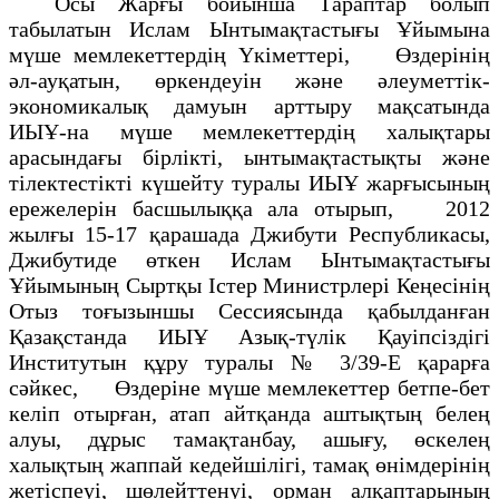
Осы Жарғы бойынша Тараптар болып
табылатын Ислам Ынтымақтастығы Ұйымына
мүше мемлекеттердің Үкіметтері, Өздерінің
әл-ауқатын, өркендеуін және әлеуметтік-
экономикалық дамуын арттыру мақсатында
ИЫҰ-на мүше мемлекеттердің халықтары
арасындағы бірлікті, ынтымақтастықты және
тілектестікті күшейту туралы ИЫҰ жарғысының
ережелерін басшылыққа ала отырып, 2012
жылғы 15-17 қарашада Джибути Республикасы,
Джибутиде өткен Ислам Ынтымақтастығы
Ұйымының Сыртқы Істер Министрлері Кеңесінің
Отыз тоғызыншы Сессиясында қабылданған
Қазақстанда ИЫҰ Азық-түлік Қауіпсіздігі
Институтын құру туралы № 3/39-Е қарарға
сәйкес, Өздеріне мүше мемлекеттер бетпе-бет
келіп отырған, атап айтқанда аштықтың белең
алуы, дұрыс тамақтанбау, ашығу, өскелең
халықтың жаппай кедейшілігі, тамақ өнімдерінің
жетіспеуі, шөлейттенуі, орман алқаптарының