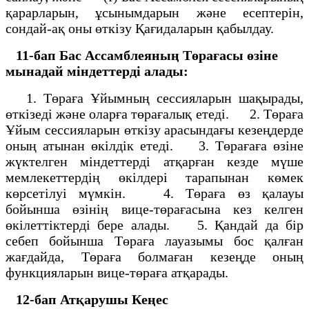
қарарларын, ұсынымдарын және есептерін,
сондай-ақ оны өткізу Қағидаларын қабылдау.
11-бап
Бас Ассамблеяның Төрағасы өзіне
мынадай міндеттерді алады:
1. Төраға Ұйымның сессияларын шақырады,
өткізеді және оларға төрағалық етеді. 2. Төраға
Ұйым сессияларын өткізу арасындағы кезеңдерде
оның атынан өкілдік етеді. 3. Төрағаға өзіне
жүктелген міндеттерді атқарған кезде мүше
мемлекеттердің өкілдері тарапынан көмек
көрсетілуі мүмкін. 4. Төраға өз қалауы
бойынша өзінің вице-төрағасына кез келген
өкілеттіктерді бере алады. 5. Қандай да бір
себеп бойынша Төраға лауазымы бос қалған
жағдайда, Төраға болмаған кезеңде оның
функцияларын вице-төраға атқарады.
12-бап
Атқарушы Кеңес