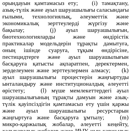
орындауын қамтамасыз ету; (і) тамақтану,
азық-түлік және ауыл шаруашылығы саласындағы
ғылыми, технологиялық, әлеуметтік және
экономикалық зерттеулерді жүргізу және
бақылау; (j) ауыл шаруашылығын,
биотехнологияларды және өндірістік
практикалар модельдерін тұрақты дамытуға,
оның ішінде суаруға, тұқым өндірісіне,
пестицидтерге және ауыл шаруашылығын
басқаруға қатысты ақпаратпен, деректермен,
зерделеумен және зерттеулермен алмасу; (k)
ауыл шаруашылығы процестерін жаңғыртуды
ынталандыру және институционалдық әлеуетті
өрістету; (l) мүше мемлекеттердегі ауыл
шаруашылығының тұрақты дамуын және азық-
түлік қауіпсіздігін қамтамасыз ету үшін қаржы
және ауыл шаруашылығы ресурстарын
жаңғыртуға және басқаруға ұмтылу; (m)
микро-қаржылық жобалар, әлеуетті кеңейту,
халықаралық жобалар және ИЫҰ-ның қаржылық