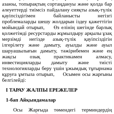
азаюы, топырақтың сортаңдануы және қолда бар
әлеуеттерді тиімсіз пайдалану сияқты азық-түлік
қауіпсіздігімен байланысты негізгі
проблемаларды шешу жолдарын іздеу қажеттігін
мойындай отырып, Өз елінің шегінде барлық
қолжетімді ресурстарды жұмылдыру арқылы ұзақ
мерзімді негізде азық-түлік қауіпсіздігін
ілгерілету және дамыту, ауылды және ауыл
шаруашылығын дамыту, тәжірибемен және ең
жақсы озық практикамен алмасу,
инвестицияларды дамыту және тиісті
технологияларды беру үшін ұжымдық тұғырнама
құруға ұмтыла отырып, Осымен осы жарғыны
белгілейді:
I ТАРАУ
ЖАЛПЫ ЕРЕЖЕЛЕР
1-бап
Айқындамалар
Осы Жарғыда төмендегі терминдердің