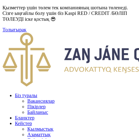
Қызметтер үшін төлем тек компанияның шотына төленеді.
Сізге ыңғайлы болу үшін біз Kaspi RED / CREDIT /БӨЛІП
ТӨЛЕУДІ іске қостық 😎
Толығырақ
Біз туралы
Вакансиялар
Пікірлер
Байланыс
Бланктер
Кейстер
Қылмыстық
Азаматтық