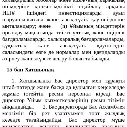
өнімдеріне қолжетімділікті оңайлату арқылы
ИЫҰ ішіндегі инвестицияларды ауыл
шаруашылығына және азық-түлік қауіпсіздігіне
ынталандыру; және (n) Ұйымның міндеттерін
орындау мақсатында тиісті ұлттық және өңірлік
бағдарламаларды, халықаралық бағдарламаларды,
құқықтық және азық-түлік қауіпсіздігі
саласындағы өзге де нормалар мен қағидаларды
әзірлеу және жүзеге асыру болып табылады.
15-бап
Хатшылық
1. Хатшылыққа Бас директор мен тұрақты
штаб-пәтерде және басқа да құрылған кеңселерде
жұмыс істейтін ресми персонал кіреді. Бас
директор Ұйым қызметкерлерінің ресми тізімін
айқындайды. 2. Бас директорды Бас Ассамблея
мерзімін бір рет ұзартуымен төрт жылдық
кезеңге тағайындайды. Бас директор мүше
мемлекеттер ұсынған кандидаттар арасынан