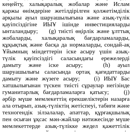
кеңейту, халықаралық жобалар және Ислам
қаржы өнімдеріне жетілдірілген қолжетімділік
арқылы ауыл шаруашылығына және азық-түлік
қауіпсіздігіне ИЫҰ ішінде инвестицияларды
ынталандыру; (g) тиісті өңірлік және ұлттық
жобаларды, халықаралық бағдарламаларды,
құқықтық және басқа да нормаларды, сондай-ақ
Ұйымның міндеттерін іске асыру үшін азық-
түлік қауіпсіздігі саласындағы ережелерді
дамыту және іске асыру; (h) ауыл
шаруашылығы саласында ортақ қағидаттарды
дамыту және жүзеге асыру; (і) ИЫҰ Бас
хатшылығынан түскен тиісті сұраулар негізінде
гуманитарлық бағдарламаларға қатысу; (j)
әрбір мүше мемлекеттің ерекшеліктерін назарға
ала отырып, азық-түліктің жетіспеуі, табиғи және
техногендік зілзалалар, апаттар, құрғақшылық
пен осыған ұқсас мән-жайлар нәтижесінде мүше
мемлекеттерде азық-түлікке жедел қажеттілік