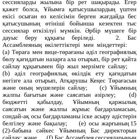
сессияларды жылына бір рет шақырады. Егер
қажет болса, Ұйымға қатысушылардың үштен
екісі осыған өз келісімін берген жағдайда бес
қатысушының өтініші бойынша кезектен тыс
сессиялар өткізілуі мүмкін. Әрбір мүшеге бір
дауыс беру құқығы беріледі. 2. Бас
Ассамблеяның өкілеттіктері мен міндеттері:
(а) Төраға мен вице-төрағаны әділ географиялық
бөлу қағидатын назарға ала отырып, бір рет қайта
сайлау құқығымен бір жыл мерзімге сайлау;
(b) әділ географиялық өкілдік ету қағидатын
негізге ала отырып, Атқарушы Кеңес Төрағасын
және оның мүшелерін сайлау; (с) Ұйымның
жалпы бағытын және саясатын әзірлеу; (d)
бюджетті қабылдау, Ұйымның қаржылық
саясатын және жалпы жұмыс бағдарламасын,
сондай-ақ осы бағдарламаны іске асыру әдістерін
белгілеу және бақылау; (е) осы жарғының 15
(2)-бабына сәйкес Ұйымның Бас директорын
сайлау; және (f) Бас Ассамблея сессияларының