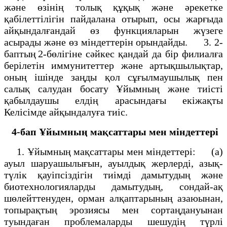
және өзінің толық құқық және әрекетке
қабілеттілігін пайдалана отырып, осы жарғыда
айқындалғандай өз функцияларын жүзеге
асырады және өз міндеттерін орындайды. 3. 2-
баптың 2-бөлігіне сәйкес қандай да бір филиалға
берілетін иммунитеттер және артықшылықтар,
оның ішінде заңды қол сұғылмаушылық пен
салық салудан босату Ұйымның және тиісті
қабылдаушы елдің арасындағы екіжақты
Келісімде айқындалуға тиіс.
4-бап
Ұйымның мақсаттары мен міндеттері
1. Ұйымның мақсаттары мен міндеттері: (а)
ауыл шаруашылығын, ауылдық жерлерді, азық-
түлік қауіпсіздігін тиімді дамытудың және
биотехнологияларды дамытудың, сондай-ақ
шөлейттенуден, орман алқаптарының азаюынан,
топырақтың эрозиясы мен сортаңдануынан
туындаған проблемаларды шешудің түрлі