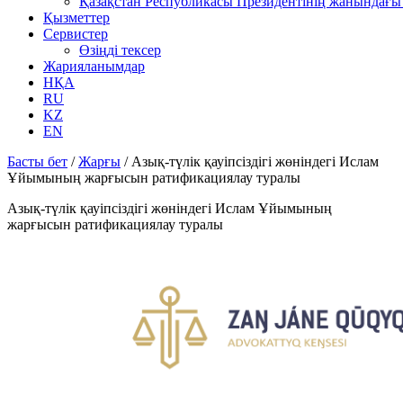
Қазақстан Республикасы Президентінің жанындағы 
Қызметтер
Сервистер
Өзіңді тексер
Жарияланымдар
НҚА
RU
KZ
EN
Басты бет
/
Жарғы
/
Азық-түлік қауіпсіздігі жөніндегі Ислам
Ұйымының жарғысын ратификациялау туралы
Азық-түлік қауіпсіздігі жөніндегі Ислам Ұйымының
жарғысын ратификациялау туралы