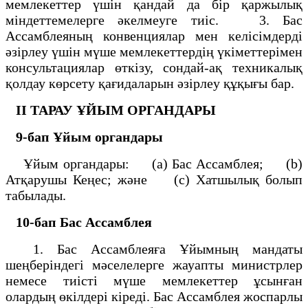
мемлекеттер үшін қандай да бір қаржылық
міндеттемелерге әкелмеуге тиіс. 3. Бас
Ассамблеяның конвенциялар мен келісімдерді
әзірлеу үшін мүше мемлекеттердің үкіметтерімен
консультациялар өткізу, сондай-ақ техникалық
қолдау көрсету қағидаларын әзірлеу құқығы бар.
II ТАРАУ
ҰЙЫМ ОРГАНДАРЫ
9-бап
Ұйым органдары
Ұйым органдары: (а) Бас Ассамблея; (b)
Атқарушы Кеңес; және (с) Хатшылық болып
табылады.
10-бап
Бас Ассамблея
1. Бас Ассамблеяға Ұйымның мандаты
шеңберіндегі мәселелерге жауапты министрлер
немесе тиісті мүше мемлекеттер ұсынған
олардың өкілдері кіреді. Бас Ассамблея жоспарлы