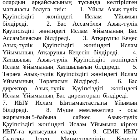
олардың әрқайсысының тұсында келтірілген
мағынасы болуға тиіс: 1. Ұйым Азық-түлік
Қауіпсіздігі жөніндегі Ислам Ұйымын
білдіреді. 2. Бас Ассамблея Азық-түлік
Қауіпсіздігі жөніндегі Ислам Ұйымының Бас
Ассамблеясын білдіреді. 3. Атқарушы Кеңес
Азық-түлік Қауіпсіздігі жөніндегі Ислам
Ұйымының Атқарушы Кеңесін білдіреді. 4.
Хатшылық Азық-түлік Қауіпсіздігі жөніндегі
Ислам Ұйымының Хатшылығын білдіреді. 5.
Төраға Азық-түлік Қауіпсіздігі жөніндегі Ислам
Ұйымының Төрағасын білдіреді. 6. Бас
директор Азық-түлік Қауіпсіздігі жөніндегі
Ислам Ұйымының Бас директорын білдіреді.
7. ИЫҰ Ислам Ынтымақтастығы Ұйымын
білдіреді. 8. Мүше мемлекеттер - осы
жарғының 5-бабына сәйкес Азық-түлік
Қауіпсіздігі жөніндегі Ислам Ұйымына кірген
ИЫҰ-ға қатысушы елдер. 9. СІМК ИЫҰ
Сыртқы Істер Министрлерінің Кеңесін