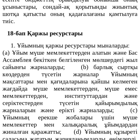
ұсыныстары, сондай-ақ қорытынды жиынтық
шотқа қатысты оның қадағалағаны қамтылуға
тиіс.
18-бап
Қаржы ресурстары
1. Ұйымның қаржы ресурстары мыналарды:
(а) Ұйым мүше мемлекеттерден алатын және Бас
Ассамблея бекіткен белгіленген мөлшердегі жыл
сайынғы жарналарды; (b) барлық сыртқы
көздерден түсетін жарналар Ұйымның
мақсаттары мен қағидаларына қайшы келмеген
жағдайда мүше мемлекеттерден, мүше емес
мемлекеттерден, институттардан және
серіктестерден түсетін қайырымдылық
жарналарын және ерікті жарналарды; (с)
Ұйымның ерекше жобалары үшін мүше
мемлекеттер мен халықаралық ұйымдардан
жиналған қаражатты; (d) Ұйымның құзыреті
саласына жататын жарияланымдарды, өнімдерді,