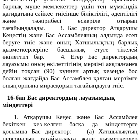
барлық мүше мемлекеттер үшін тең мүмкіндік
қағидатына сәйкес тиісінше біліктілігі, әдептілігі
және тәжірибесі ескеріле отырып
тағайындалады. 3. Бас директор Атқарушы
Кеңестің және Бас Ассамблеяның алдында есеп
беруге тиіс және оның Хатшылықтың барлық
қызметкерлеріне басшылық етуге тікелей
өкілеттігі бар. 4. Егер Бас директордың
лауазымы оның өкілеттігінің мерзімі аяқталғанға
дейін тоқсан (90) күннен артық кезеңде бос
болған жағдайда Бас Ассамблея қалған мерзімге
оның орнына мирасқорын тағайындауға тиіс.
16-бап
Бас директордың лауазымдық
міндеттері
1. Атқарушы Кеңес және Бас Ассамблея
бекіткен кез-келген басқа да міндеттерге
қосымша Бас директор: (а) Хатшылықтың
персоналын тағайындауға және қызметкерлер