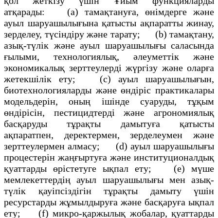
қол жеткізу үшін Ұйым функцияларды
атқарады: (а) тамақтануға, өнімдерге және
ауыл шаруашылығына қатысты ақпаратты жинау,
зерделеу, түсіндіру және тарату; (b) тамақтану,
азық-түлік және ауыл шаруашылығы саласында
ғылыми, технологиялық, әлеуметтік және
экономикалық зерттеулерді жүргізу және оларға
жетекшілік ету; (с) ауыл шаруашылығын,
биотехнологияларды және өндіріс практикалары
модельдерін, оның ішінде суаруды, тұқым
өндірісін, пестицидтерді және агрономиялық
басқаруды тұрақты дамытуға қатысты
ақпаратпен, деректермен, зерделеумен және
зерттеулермен алмасу; (d) ауыл шаруашылығы
процестерін жаңғыртуға және институционалдық
қуаттарды өрістетуге ықпал ету; (е) мүше
мемлекеттердің ауыл шаруашылығы мен азық-
түлік қауіпсіздігін тұрақты дамыту үшін
ресурстарды жұмылдыруға және басқаруға ықпал
ету; (f) микро-қаржылық жобалар, қуаттарды