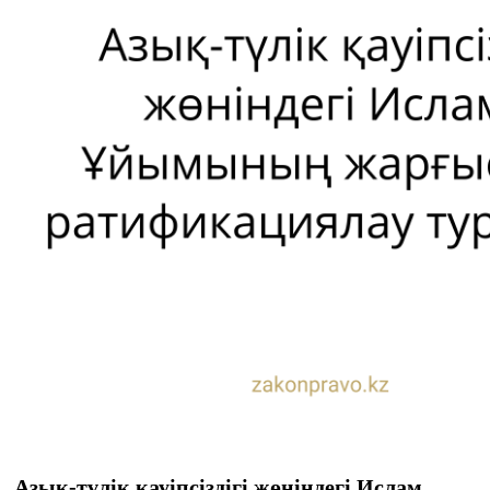
Азық-түлік қауіпсіздігі жөніндегі Ислам