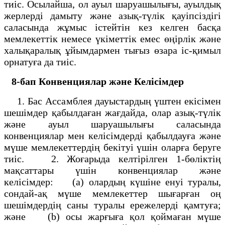
тиіс. Осылайша, ол ауыл шаруашылығы, ауылдық
жерлерді дамыту және азық-түлік қауіпсіздігі
саласында жұмыс істейтін кез келген басқа
мемлекеттік немесе үкіметтік емес өңірлік және
халықаралық ұйымдармен тығыз өзара іс-қимыл
орнатуға да тиіс.
8-бап
Конвенциялар және Келісімдер
1. Бас Ассамблея дауыстардың үштен екісімен
шешімдер қабылдаған жағдайда, олар азық-түлік
және ауыл шаруашылығы саласында
конвенциялар мен келісімдерді қабылдауға және
мүше мемлекеттердің бекітуі үшін оларға беруге
тиіс. 2. Жоғарыда келтірілген 1-бөліктің
мақсаттары үшін конвенциялар және
келісімдер: (а) олардың күшіне енуі туралы,
сондай-ақ мүше мемлекеттер шығарған оң
шешімдердің саны туралы ережелерді қамтуға;
және (b) осы жарғыға қол қоймаған мүше