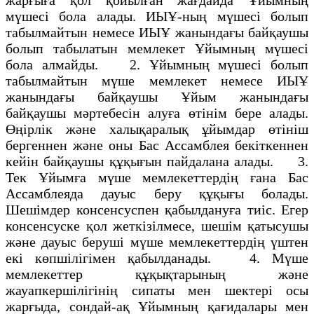
мүшесі бола алады. ИЫҰ-ның мүшесі болып
табылмайтын немесе ИЫҰ жанындағы байқаушы
болып табылатын мемлекет Ұйымның мүшесі
бола алмайды. 2. Ұйымның мүшесі болып
табылмайтын мүше мемлекет немесе ИЫҰ
жанындағы байқаушы Ұйым жанындағы
байқаушы мәртебесін алуға өтінім бере алады.
Өңірлік және халықаралық ұйымдар өтініш
бергеннен және оны Бас Ассамблея бекіткеннен
кейін байқаушы құқығын пайдалана алады. 3.
Тек Ұйымға мүше мемлекеттердің ғана Бас
Ассамблеяда дауыс беру құқығы болады.
Шешімдер консенсуспен қабылдануға тиіс. Егер
консенсуске қол жеткізілмесе, шешім қатысушы
және дауыс беруші мүше мемлекеттердің үштен
екі көпшілігімен қабылданады. 4. Мүше
мемлекеттер құқықтарының және
жауапкершілігінің сипаты мен шектері осы
жарғыда, сондай-ақ Ұйымның қағидалары мен