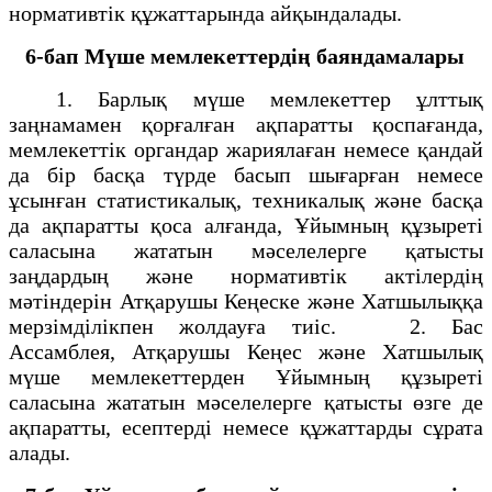
нормативтік құжаттарында айқындалады.
6-бап
Мүше мемлекеттердің баяндамалары
1. Барлық мүше мемлекеттер ұлттық
заңнамамен қорғалған ақпаратты қоспағанда,
мемлекеттік органдар жариялаған немесе қандай
да бір басқа түрде басып шығарған немесе
ұсынған статистикалық, техникалық және басқа
да ақпаратты қоса алғанда, Ұйымның құзыреті
саласына жататын мәселелерге қатысты
заңдардың және нормативтік актілердің
мәтіндерін Атқарушы Кеңеске және Хатшылыққа
мерзімділікпен жолдауға тиіс. 2. Бас
Ассамблея, Атқарушы Кеңес және Хатшылық
мүше мемлекеттерден Ұйымның құзыреті
саласына жататын мәселелерге қатысты өзге де
ақпаратты, есептерді немесе құжаттарды сұрата
алады.