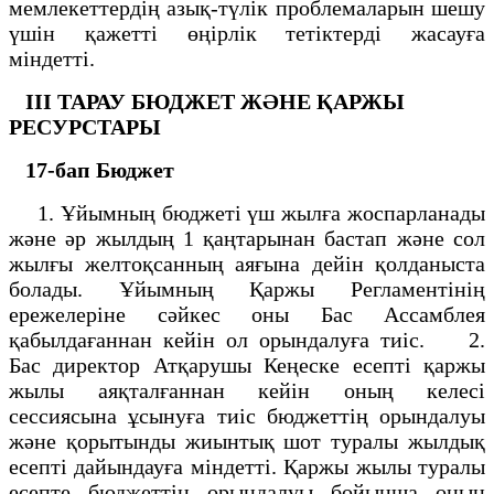
мемлекеттердің азық-түлік проблемаларын шешу
үшін қажетті өңірлік тетіктерді жасауға
міндетті.
III ТАРАУ
БЮДЖЕТ ЖӘНЕ ҚАРЖЫ
РЕСУРСТАРЫ
17-бап
Бюджет
1. Ұйымның бюджеті үш жылға жоспарланады
және әр жылдың 1 қаңтарынан бастап және сол
жылғы желтоқсанның аяғына дейін қолданыста
болады. Ұйымның Қаржы Регламентінің
ережелеріне сәйкес оны Бас Ассамблея
қабылдағаннан кейін ол орындалуға тиіс. 2.
Бас директор Атқарушы Кеңеске есепті қаржы
жылы аяқталғаннан кейін оның келесі
сессиясына ұсынуға тиіс бюджеттің орындалуы
және қорытынды жиынтық шот туралы жылдық
есепті дайындауға міндетті. Қаржы жылы туралы
есепте бюджеттің орындалуы бойынша оның