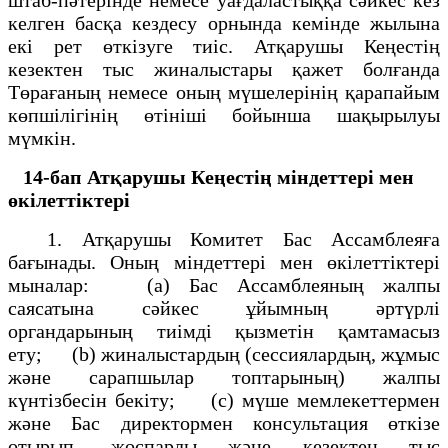
келген басқа кездесу орнында кемінде жылына
екі рет өткізуге тиіс. Атқарушы Кеңестің
кезектен тыс жиналыстары қажет болғанда
Төрағаның немесе оның мүшелерінің қарапайым
көпшілігінің өтініші бойынша шақырылуы
мүмкін.
14-бап
Атқарушы Кеңестің міндеттері мен
өкілеттіктері
1. Атқарушы Комитет Бас Ассамблеяға
бағынады. Оның міндеттері мен өкілеттіктері
мыналар: (а) Бас Ассамблеяның жалпы
саясатына сәйкес ұйымның әртүрлі
органдарының тиімді қызметін қамтамасыз
ету; (b) жиналыстардың (сессиялардың, жұмыс
және сарапшылар топтарының) жалпы
күнтізбесін бекіту; (с) мүше мемлекеттермен
және Бас директормен консультация өткізе
отырып, жоспарлы және кезектен тыс