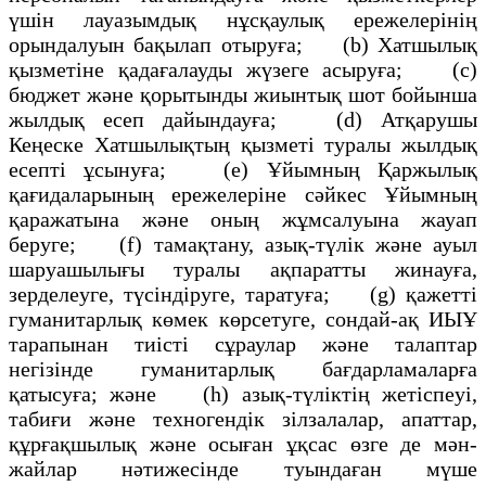
үшін лауазымдық нұсқаулық ережелерінің
орындалуын бақылап отыруға; (b) Хатшылық
қызметіне қадағалауды жүзеге асыруға; (с)
бюджет және қорытынды жиынтық шот бойынша
жылдық есеп дайындауға; (d) Атқарушы
Кеңеске Хатшылықтың қызметі туралы жылдық
есепті ұсынуға; (e) Ұйымның Қаржылық
қағидаларының ережелеріне сәйкес Ұйымның
қаражатына және оның жұмсалуына жауап
беруге; (f) тамақтану, азық-түлік және ауыл
шаруашылығы туралы ақпаратты жинауға,
зерделеуге, түсіндіруге, таратуға; (g) қажетті
гуманитарлық көмек көрсетуге, сондай-ақ ИЫҰ
тарапынан тиісті сұраулар және талаптар
негізінде гуманитарлық бағдарламаларға
қатысуға; және (h) азық-түліктің жетіспеуі,
табиғи және техногендік зілзалалар, апаттар,
құрғақшылық және осыған ұқсас өзге де мән-
жайлар нәтижесінде туындаған мүше