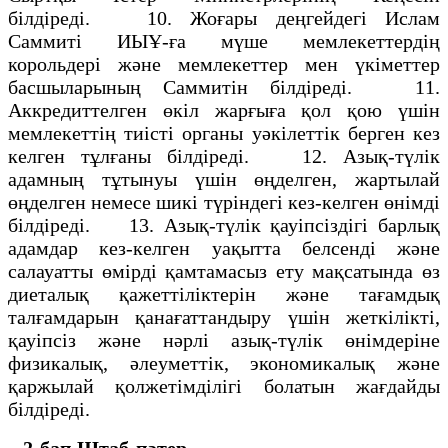
білдіреді. 10. Жоғары деңгейдегі Ислам
Саммиті ИЫҰ-ға мүше мемлекеттердің
корольдері және мемлекеттер мен үкіметтер
басшыларының Саммитін білдіреді. 11.
Аккредиттелген өкіл жарғыға қол қою үшін
мемлекеттің тиісті органы уәкілеттік берген кез
келген тұлғаны білдіреді. 12. Азық-түлік
адамның тұтынуы үшін өңделген, жартылай
өңделген немесе шикі түріндегі кез-келген өнімді
білдіреді. 13. Азық-түлік қауіпсіздігі барлық
адамдар кез-келген уақытта белсенді және
салауатты өмірді қамтамасыз ету мақсатында өз
диеталық қажеттіліктерін және тағамдық
талғамдарын қанағаттандыру үшін жеткілікті,
қауіпсіз және нәрлі азық-түлік өнімдеріне
физикалық, әлеуметтік, экономикалық және
қаржылай қолжетімділігі болатын жағдайды
білдіреді.
2-бап
Штаб-пәтер