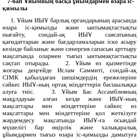
7-бап
Ұйымның басқа ұйымдармен өзара іс-
қимылы
1. Ұйым ИЫҰ барлық органдарының арасында
өзара іс-қимылды және ынтымақтастықты
нығайту, сондай-ақ ИЫҰ саясатының
қағидаттарын және бағдарламаларын іске асыру
кезінде байланыс және синергия сапасын арттыру
мақсатында олармен тығыз ынтымақтастықты
сақтап отырады. 2. Ұйым өз қызметінде
жоғары деңгейде Ислам Саммиті, сондай-ақ
СІМК қабылдаған шешімдердің ережелеріне
сәйкес ИЫҰ-ның ортақ міндеттерін басшылыққа
алуға тиіс. 3. Ұйым Бас Ассамблеяның
мақұлдауын алған кезде және ИЫҰ-ның
мақсаттары мен міндеттеріне сәйкес өз
мақсаттары мен міндеттеріне қол жеткізуге
жәрдемдесу мақсатында ИЫҰ-ға осындай
мүшелігі бар өңірлік және халықаралық
ұйымдармен тығыз өзара іс-қимылды дамытуға