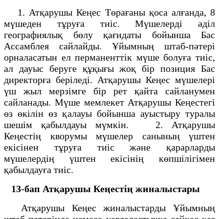
1. Атқарушы Кеңес Төрағаны қоса алғанда, 8
мүшеден тұруға тиіс. Мүшелерді әділ
географиялық бөлу қағидаты бойынша Бас
Ассамблея сайлайды. Ұйымның штаб-пәтері
орналасатын ел перманенттік мүше болуға тиіс,
ал дауыс беруге құқығы жоқ бір позиция Бас
директорға беріледі. Атқарушы Кеңес мүшелері
үш жыл мерзімге бір рет қайта сайланумен
сайланады. Мүше мемлекет Атқарушы Кеңестегі
өз өкілін өз қалауы бойынша ауыстыру туралы
шешім қабылдауы мүмкін. 2. Атқарушы
Кеңестің кворумы мүшелер санының үштен
екісінен тұруға тиіс және қарарларды
мүшелердің үштен екісінің көпшілігімен
қабылдауға тиіс.
13-бап
Атқарушы Кеңестің жиналыстары
Атқарушы Кеңес жиналыстарды Ұйымның
штаб-пәтерінде немесе уағдаластыққа сәйкес кез