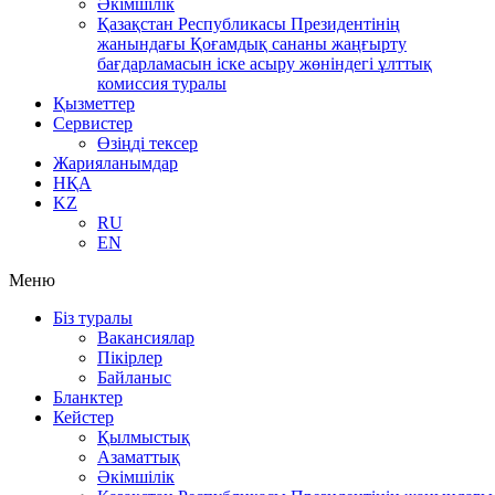
Әкімшілік
Қазақстан Республикасы Президентінің
жанындағы Қоғамдық сананы жаңғырту
бағдарламасын іске асыру жөніндегі ұлттық
комиссия туралы
Қызметтер
Сервистер
Өзіңді тексер
Жарияланымдар
НҚА
KZ
RU
EN
Меню
Біз туралы
Вакансиялар
Пікірлер
Байланыс
Бланктер
Кейстер
Қылмыстық
Азаматтық
Әкімшілік