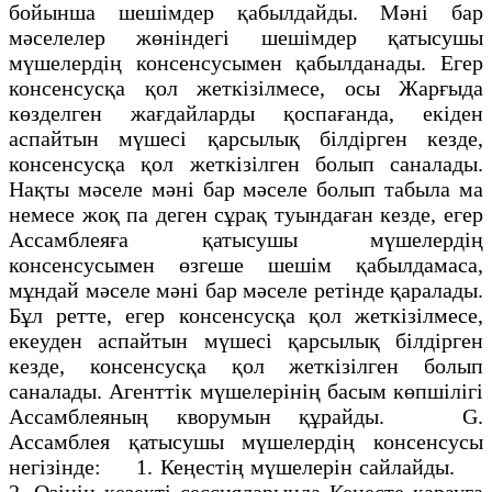
бойынша шешімдер қабылдайды. Мәні бар
мәселелер жөніндегі шешімдер қатысушы
мүшелердің консенсусымен қабылданады. Егер
консенсусқа қол жеткізілмесе, осы Жарғыда
көзделген жағдайларды қоспағанда, екіден
аспайтын мүшесі қарсылық білдірген кезде,
консенсусқа қол жеткізілген болып саналады.
Нақты мәселе мәні бар мәселе болып табыла ма
немесе жоқ па деген сұрақ туындаған кезде, егер
Ассамблеяға қатысушы мүшелердің
консенсусымен өзгеше шешім қабылдамаса,
мұндай мәселе мәні бар мәселе ретінде қаралады.
Бұл ретте, егер консенсусқа қол жеткізілмесе,
екеуден аспайтын мүшесі қарсылық білдірген
кезде, консенсусқа қол жеткізілген болып
саналады. Агенттік мүшелерінің басым көпшілігі
Ассамблеяның кворумын құрайды. G.
Ассамблея қатысушы мүшелердің консенсусы
негізінде: 1. Кеңестің мүшелерін сайлайды.
2. Өзінің кезекті сессияларында Кеңесте қарауға