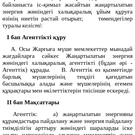
байланыста іс-қимыл жасайтын жаңартылатын
энергия жөніндегі халықаралық ұйым құруға
өзінің ниетін растай отырып; төмендегілер
туралы
келісті
:
I бап
Агенттікті құру
А. Осы Жарғыға мүше мемлекеттер мынадай
жағдайларға сәйкес Жаңартылатын энергия
жөніндегі халықаралық агенттікті (бұдан әрі -
Агенттік) құрады. В. Агенттік өз қызметінде
барлық мүшелерінің теңдігі қағидатын
басшылыққа алады және мүшелерінің егемен
құқықтары мен өкілеттіктерін тиісінше ескереді.
II бап
Мақcаттары
Агенттік: а) жаңартылатын энергияны
құрамдастыра пайдалану және энергия пайдалану
тиімділігін арттыру жөніндегі шараларды іске
асыру нәтижесінде алынған мемлекеттік және