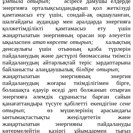
ұмтыла отырып;
әсіресе дамушы елдерде
энергияға орталықсыздандырып қол жеткізуді
қамтамасыз ету үшін, сондай-ақ оқшауланған,
шалғайдағы аудандар мен аралдарда энергияға
қолжетімділікті қамтамасыз ету үшін
жаңартылатын энергияның орасан зор әлеуетін
ықыласпен
атап
көрсете отырып;
халықтың
денсаулығы үшін отынның қазба түрлерін
пайдаланудың және дәстүрлі биомассаны тиімсіз
пайдаланудың айтарлықтай теріс зардаптарына
байланысты алаңдаушылық
білдіре отырып
;
жаңартылатын энергияның энергия
пайдаланудың жоғары тиімділігімен бірге,
болашақта едәуір өседі деп болжанып отырған
энергияға әлемдік сұранысты барған сайын
қанағаттандыра түсуге қабілетті екендігіне
сене
отырып
; өз мүшелерінің арасындағы
ынтымақтастықты жеңілдететін және
жаңартылатын энергияны пайдалануды
көтермелейтін қазіргі ұйымдармен тығыз