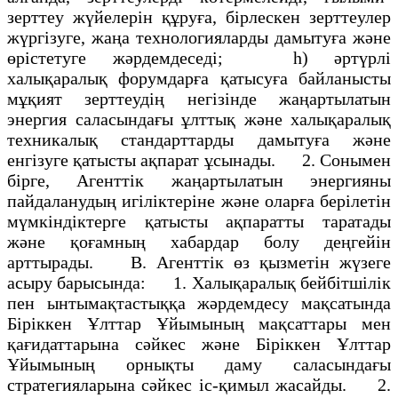
зерттеу жүйелерін құруға, бірлескен зерттеулер
жүргізуге, жаңа технологияларды дамытуға және
өрістетуге жәрдемдеседі; h) әртүрлі
халықаралық форумдарға қатысуға байланысты
мұқият зерттеудің негізінде жаңартылатын
энергия саласындағы ұлттық және халықаралық
техникалық стандарттарды дамытуға және
енгізуге қатысты ақпарат ұсынады. 2. Сонымен
бірге, Агенттік жаңартылатын энергияны
пайдаланудың игіліктеріне және оларға берілетін
мүмкіндіктерге қатысты ақпаратты таратады
және қоғамның хабардар болу деңгейін
арттырады. В. Агенттік өз қызметін жүзеге
асыру барысында: 1. Халықаралық бейбітшілік
пен ынтымақтастыққа жәрдемдесу мақсатында
Біріккен Ұлттар Ұйымының мақсаттары мен
қағидаттарына сәйкес және Біріккен Ұлттар
Ұйымының орнықты даму саласындағы
стратегияларына сәйкес іс-қимыл жасайды. 2.