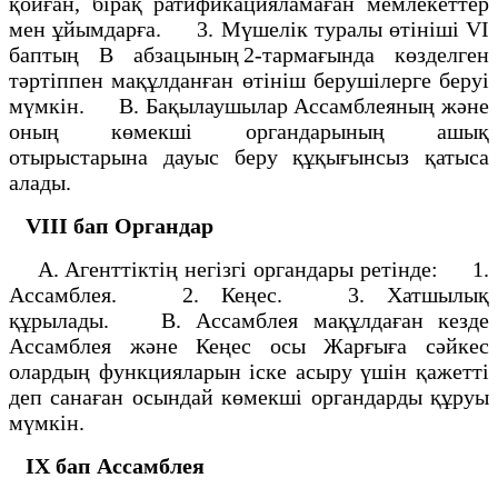
қойған, бірақ ратификацияламаған мемлекеттер
мен ұйымдарға. 3. Мүшелік туралы өтініші VI
баптың В абзацының 2-тармағында көзделген
тәртіппен мақұлданған өтініш берушілерге беруі
мүмкін. B. Бақылаушылар Ассамблеяның және
оның көмекші органдарының ашық
отырыстарына дауыс беру құқығынсыз қатыса
алады.
VIII бап
Органдар
А. Агенттіктің негізгі органдары ретінде: 1.
Ассамблея. 2. Кеңес. 3. Хатшылық
құрылады. В. Ассамблея мақұлдаған кезде
Ассамблея және Кеңес осы Жарғыға сәйкес
олардың функцияларын іске асыру үшін қажетті
деп санаған осындай көмекші органдарды құруы
мүмкін.
ІХ бап
Ассамблея