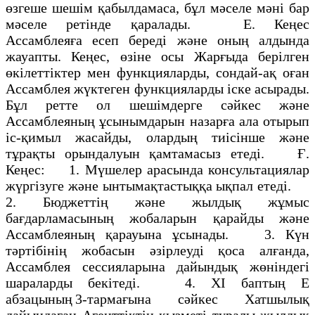
өзгеше шешім қабылдамаса, бұл мәселе мәні бар
мәселе ретінде қаралады. Е. Кеңес
Ассамблеяға есеп береді және оның алдында
жауапты. Кеңес, өзіне осы Жарғыда берілген
өкілеттіктер мен функцияларды, сондай-ақ оған
Ассамблея жүктеген функцияларды іске асырады.
Бұл ретте ол шешімдерге сәйкес және
Ассамблеяның ұсынымдарын назарға ала отырып
іс-қимыл жасайды, олардың тиісінше және
тұрақты орындалуын қамтамасыз етеді. Ғ.
Кеңес: 1. Мүшелер арасында консультациялар
жүргізуге және ынтымақтастыққа ықпал етеді.
2. Бюджеттің және жылдық жұмыс
бағдарламасының жобаларын қарайды және
Ассамблеяның қарауына ұсынады. 3. Күн
тәртібінің жобасын әзірлеуді қоса алғанда,
Ассамблея сессияларына дайындық жөніндегі
шараларды бекітеді. 4. XI баптың Е
абзацының 3-тармағына сәйкес Хатшылық
дайындаған Агенттіктің қызметі туралы жылдық