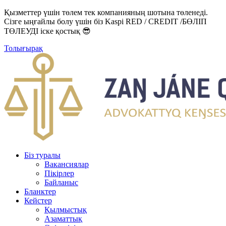
Қызметтер үшін төлем тек компанияның шотына төленеді.
Сізге ыңғайлы болу үшін біз Kaspi RED / CREDIT /БӨЛІП
ТӨЛЕУДІ іске қостық 😎
Толығырақ
Біз туралы
Вакансиялар
Пікірлер
Байланыс
Бланктер
Кейстер
Қылмыстық
Азаматтық