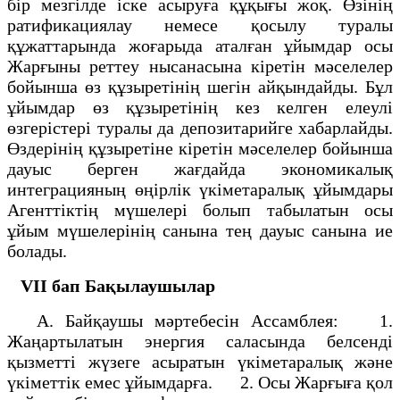
бір мезгілде іске асыруға құқығы жоқ. Өзінің
ратификациялау немесе қосылу туралы
құжаттарында жоғарыда аталған ұйымдар осы
Жарғыны реттеу нысанасына кіретін мәселелер
бойынша өз құзыретінің шегін айқындайды. Бұл
ұйымдар өз құзыретінің кез келген елеулі
өзгерістері туралы да депозитарийге хабарлайды.
Өздерінің құзыретіне кіретін мәселелер бойынша
дауыс берген жағдайда экономикалық
интеграцияның өңірлік үкіметаралық ұйымдары
Агенттіктің мүшелері болып табылатын осы
ұйым мүшелерінің санына тең дауыс санына ие
болады.
VII бап
Бақылаушылар
А. Байқаушы мәртебесін Ассамблея: 1.
Жаңартылатын энергия саласында белсенді
қызметті жүзеге асыратын үкіметаралық және
үкіметтік емес ұйымдарға. 2. Осы Жарғыға қол