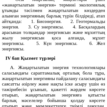
«жанартылатын энергия» термині экологиялық
ұтымды тәсілмен жаңартылатын көздерден
алынған энергияның барлық түрін білдіреді, атап
айтқанда: 1. Биоэнергия. 2. Геотермальды
энергия. 3. Су энергиясы. 4. Басқалардың
арасынан толқындар энергиясын және мұхиттың
жылу энергиясын қоса алғанда, мұхит
энергиясы. 5. Күн энергиясы. 6. Жел
энергиясы.
ІV бап
Қызмет түрлері
А. Жаңартылатын энергия технологиялары
саласындағы сараптамалық орталық бола тұра,
жаңартылатын энергияны пайдалану саласындағы
саясатты әзірлеу және нақты іске асыру үшін өз
тәжірибесін ұсынып, қажетті жәрдем көрсете
отырып, жаңартылатын энергияға қатысты
барлық мәселелер бойынша қолдау көрсете
отырып және мемлекеттерге тиімді дамудан,