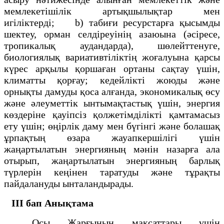
мемлекетішілік артықшылықтар мен
игіліктерді; b) табиғи ресурстарға қысымды
шектеу, орман селдіреуінің азаюына (әсіресе,
тропикалық аудандарда), шөлейттенуге,
биологиялық вариативтіліктің жоғалуына қарсы
күрес арқылы қоршаған ортаны сақтау үшін,
климатты қорғау; кедейлікті жоюды және
орнықты дамуды қоса алғанда, экономикалық өсу
және әлеуметтік ынтымақтастық үшін, энергия
көздеріне қауіпсіз қолжетімділікті қамтамасыз
ету үшін; өңірлік даму мен бүгінгі және болашақ
ұрпақтың өзара жауапкершілігі үшін
жаңартылатын энергияның мәнін назарға ала
отырып, жаңартылатын энергияның барлық
түрлерін кеңінен таратуды және тұрақты
пайдалануды ынталандырады.
III бап
Анықтама
Осы Жарғының мақсаттары үшін