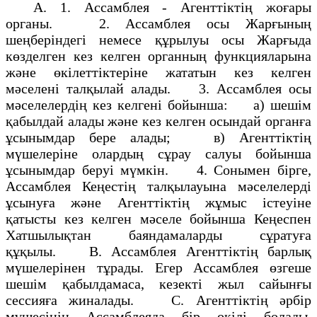
А. 1. Ассамблея - Агенттіктің жоғары
органы. 2. Ассамблея осы Жарғының
шеңберіндегі немесе құрылуы осы Жарғыда
көзделген кез келген органның функцияларына
және өкілеттіктеріне жататын кез келген
мәселені талқылай алады. 3. Ассамблея осы
мәселелердің кез келгені бойынша: а) шешім
қабылдай алады және кез келген осындай органға
ұсынымдар бере алады; в) Агенттіктің
мүшелеріне олардың сұрау салуы бойынша
ұсынымдар беруі мүмкін. 4. Сонымен бірге,
Ассамблея Кеңестің талқылауына мәселелерді
ұсынуға және Агенттіктің жұмыс істеуіне
қатысты кез келген мәселе бойынша Кеңеспен
Хатшылықтан баяндамаларды сұратуға
құқылы. В. Ассамблея Агенттіктің барлық
мүшелерінен тұрады. Егер Ассамблея өзгеше
шешім қабылдамаса, кезекті жыл сайынғы
сессияға жиналады. С. Агенттіктің әрбір
мүшесінің Ассамблеяда бір өкілі болады.