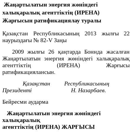
Жаңартылатын энергия жөніндегі
халықаралық агенттіктің (ИРЕНА)
Жарғысын ратификациялау туралы
Қазақстан Республикасының 2013 жылғы 22
наурыздағы № 82-V Заңы
2009 жылғы 26 қаңтарда Боннда жасалған
Жаңартылатын энергия жөніндегі халықаралық
агенттіктің (ИРЕНА) Жарғысы
ратификациялансын.
Қазақстан Республикасының
Президенті Н. Назарбаев.
Бейресми аударма
Жаңартылатын энергия жөніндегі
халықаралық
агенттіктің
(ИРЕНА)
ЖАРҒЫСЫ