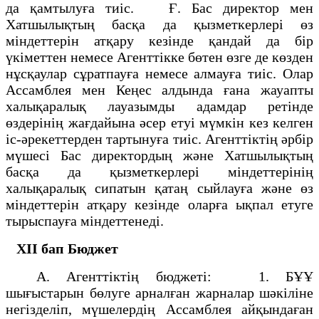
да қамтылуға тиіс. Ғ. Бас директор мен
Хатшылықтың басқа да қызметкерлері өз
міндеттерін атқару кезінде қандай да бір
үкіметтен немесе Агенттікке бөтен өзге де көзден
нұсқаулар сұратпауға немесе алмауға тиіс. Олар
Ассамблея мен Кеңес алдында ғана жауапты
халықаралық лауазымды адамдар ретінде
өздерінің жағдайына әсер етуі мүмкін кез келген
іс-әрекеттерден тартынуға тиіс. Агенттіктің әрбір
мүшесі Бас директордың және Хатшылықтың
басқа да қызметкерлері міндеттерінің
халықаралық сипатын қатаң сыйлауға және өз
міндеттерін атқару кезінде оларға ықпал етуге
тырыспауға міндеттенеді.
XII бап
Бюджет
А. Агенттіктің бюджеті: 1. БҰҰ
шығыстарын бөлуге арналған жарналар шәкіліне
негізделіп, мүшелердің Ассамблея айқындаған