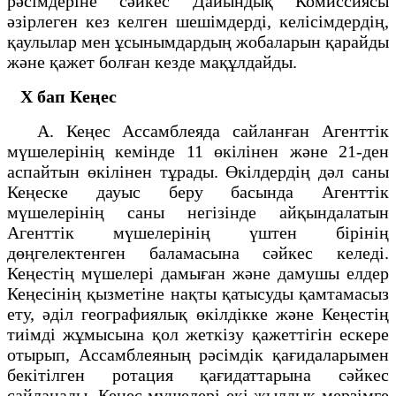
рәсімдеріне сәйкес Дайындық Комиссиясы
әзірлеген кез келген шешімдерді, келісімдердің,
қаулылар мен ұсынымдардың жобаларын қарайды
және қажет болған кезде мақұлдайды.
Х бап
Кеңес
А. Кеңес Ассамблеяда сайланған Агенттік
мүшелерінің кемінде 11 өкілінен және 21-ден
аспайтын өкілінен тұрады. Өкілдердің дәл саны
Кеңеске дауыс беру басында Агенттік
мүшелерінің саны негізінде айқындалатын
Агенттік мүшелерінің үштен бірінің
дөңгелектенген баламасына сәйкес келеді.
Кеңестің мүшелері дамыған және дамушы елдер
Кеңесінің қызметіне нақты қатысуды қамтамасыз
ету, әділ географиялық өкілдікке және Кеңестің
тиімді жұмысына қол жеткізу қажеттігін ескере
отырып, Ассамблеяның рәсімдік қағидаларымен
бекітілген ротация қағидаттарына сәйкес
сайланады. Кеңес мүшелері екі жылдық мерзімге