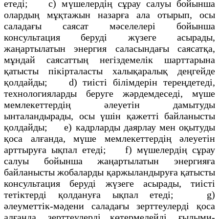
етеді; с) мүшелердің сұрау салуы бойынша
олардың мұқтажын назарға ала отырып, осы
саладағы саясат мәселелері бойынша
консультация беруді жүзеге асырады,
жаңартылатын энергия саласындағы саясатқа,
мұндай саясаттың негіздемелік шарттарына
қатысты пікірталасты халықаралық деңгейде
қолдайды; d) тиісті білімдерін тереңдетеді,
технологияларды беруге жәрдемдеседі, мүше
мемлекеттердің әлеуетін дамытуды
ынталандырады, осы үшін қажетті байланысты
қолдайды; e) кадрларды даярлау мен оқытуды
қоса алғанда, мүше мемлекеттердің әлеуетін
арттыруға ықпал етеді; f) мүшелердің сұрау
салуы бойынша жаңартылатын энергияға
байланысты жобаларды қаржыландыруға қатысты
консультация беруді жүзеге асырады, тиісті
тетіктерді қолдануға ықпал етеді; g)
әлеуметтік-мәдени саладағы зерттеулерді қоса
алғанда, зерттеулерді көтермелейді, ғылыми-