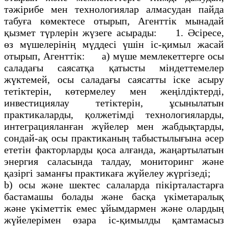
тәжірибе мен технологиялар алмасудан пайда
табуға көмектесе отырып, Агенттік мынадай
қызмет түрлерін жүзеге асырады: 1. Әсіресе,
өз мүшелерінің мүддесі үшін іс-қимыл жасай
отырып, Агенттік: а) мүше мемлекеттерге осы
саладағы саясатқа қатысты міндеттемелер
жүктемей, осы саладағы саясатты іске асыру
тетіктерін, көтермелеу мен жеңілдіктерді,
инвестициялау тетіктерін, ұсынылатын
практикаларды, қолжетімді технологияларды,
интеграцияланған жүйелер мен жабдықтарды,
сондай-ақ осы практиканың табыстылығына әсер
ететін факторларды қоса алғанда, жаңартылатын
энергия саласында талдау, мониторинг және
қазіргі заманғы практикаға жүйелеу жүргізеді;
b) осы және шектес салаларда пікірталастарға
бастамашы болады және басқа үкіметаралық
және үкіметтік емес ұйымдармен және олардың
жүйелерімен өзара іс-қимылды қамтамасыз