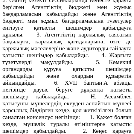
берілген Агенттіктің бюджеті мен жұмыс
бағдарламасын қабылдайды және Агенттіктің
бюджеті мен жұмыс бағдарламасына түзетулер
енгізуге қатысты шешімдер қабылдауға
құқылы. 3. Агенттіктің қаржылық саясатын
бақылауға, қаржылық қағидаларына, өзге де
қаржылық мәселелеріне және аудиторды сайлауға
қатысты шешімдер қабылдайды. 4. Жарғыға
түзетулерді мақұлдайды. 5. Көмекші
органдарды құруға қатысты шешімдер
қабылдайды және олардың құзыретін
айқындайды. 6. XVII баптың А абзацы
негізінде дауыс беруге рұқсатқа қатысты
шешімдер қабылдайды. Н. Ассамблея
қатысушы мүшелердің екеуден аспайтын мүшесі
қарсылық білдірген кезде, қол жеткізілген болып
саналған консенсус негізінде: 1. Қажет болған
кезде, мүшелік туралы өтініштерге қатысты
шешімдер қабылдайды. 2. Кеңес қарауға