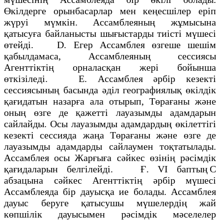
Өкілдерге орынбасарлар мен кеңесшілер еріп
жүруі мүмкін. Ассамблеяның жұмысына
қатысуға байланысты шығыстарды тиісті мүшесі
өтейді. D. Егер Ассамблея өзгеше шешім
қабылдамаса, Ассамблеяның сессиясы
Агенттіктің орналасқан жері бойынша
өткізіледі. Е. Ассамблея әрбір кезекті
сессиясының басында әділ географиялық өкілдік
қағидатын назарға ала отырып, Төрағаны және
оның өзге де қажетті лауазымды адамдарын
сайлайды. Осы лауазымды адамдардың өкілеттігі
кезекті сессияда жаңа Төрағаны және өзге де
лауазымды адамдарды сайлаумен тоқтатылады.
Ассамблея осы Жарғыға сәйкес өзінің рәсімдік
қағидаларын белгілейді. Ғ. VI баптың С
абзацына сәйкес Агенттіктің әрбір мүшесі
Ассамблеяда бір дауысқа ие болады. Ассамблея
дауыс беруге қатысушы мүшелердің жай
көпшілік дауысымен рәсімдік мәселелер