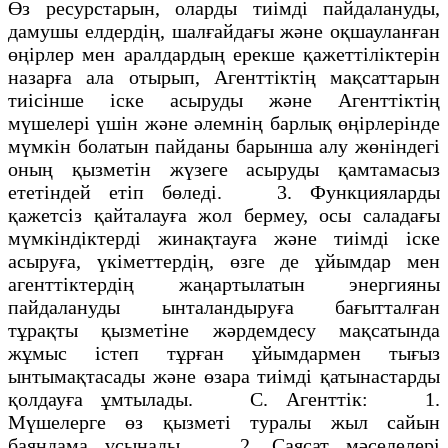
Өз ресурстарын, оларды тиімді пайдалануды,
дамушы елдердің, шалғайдағы және оқшауланған
өңірлер мен аралдардың ерекше қажеттіліктерін
назарға ала отырып, Агенттіктің мақсаттарын
тиісінше іске асыруды және Агенттіктің
мүшелері үшін және әлемнің барлық өңірлерінде
мүмкін болатын пайданы барынша алу жөніндегі
оның қызметін жүзеге асыруды қамтамасыз
ететіндей етіп бөледі. 3. Функцияларды
қажетсіз қайталауға жол бермеу, осы саладағы
мүмкіндіктерді жинақтауға және тиімді іске
асыруға, үкіметтердің, өзге де ұйымдар мен
агенттіктердің жаңартылатын энергияны
пайдалануды ынталандыруға бағытталған
тұрақты қызметіне жәрдемдесу мақсатында
жұмыс істеп тұрған ұйымдармен тығыз
ынтымақтасады және өзара тиімді қатынастарды
қолдауға ұмтылады. С. Агенттік: 1.
Мүшелерге өз қызметі туралы жыл сайын
баяндама ұсынады. 2. Саясат мәселелері