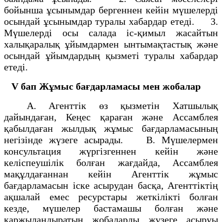
бойынша ұсынымдар бергеннен кейін мүшелерді
осындай ұсынымдар туралы хабардар етеді. 3.
Мүшелерді осы салада іс-қимыл жасайтын
халықаралық ұйымдармен ынтымақтастық және
осындай ұйымдардың қызметі туралы хабардар
етеді.
V бап
Жұмыс бағдарламасы мен жобалар
А. Агенттік өз қызметін Хатшылық
дайындаған, Кеңес қараған және Ассамблея
қабылдаған жылдық жұмыс бағдарламасының
негізінде жүзеге асырады. В. Мүшелермен
консультация жүргізгеннен кейін және
келіспеушілік болған жағдайда, Ассамблея
мақұлдағаннан кейін Агенттік жұмыс
бағдарламасын іске асырудан басқа, Агенттіктің
ақшалай емес ресурстары жеткілікті болған
кезде, мүшелер бастамашы болған және
қаржыландыратын жобаларды жүзеге асыруы