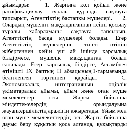
ұйымдары: 1. Жарғыға қол қойып және
ратификациялау туралы құралды сақтауға
тапсырып, Агенттіктің бастапқы мүшелері. 2.
Олардың мүшелігі мақұлданғаннан кейін қосылу
туралы хабарламаны сақтауға тапсырып,
Агенттіктің басқа мүшелері болады. Егер
Агенттіктің мүшелеріне тиісті өтініш
жібергеннен кейін үш ай ішінде қарсылық
білдірмесе, мүшелік мақұлданған болып
саналады. Егер қарсылық білдірсе, Ассамблея
өтінішті IX баптың Н абзацының 1-тармағында
белгіленген тәртіппен қарайды. С.
Экономикалық интеграцияның өңірлік
үкіметаралық ұйымы, ұйым және оған мүше
мемлекеттер осы Жарғы бойынша
міндеттемелердің орындалуына
жауапкершіліктің аражігін ажыратады. Ұйым мен
оған мүше мемлекеттердің осы Жарғы бойынша
дауыс беру құқығын қоса алғанда, құқықтарды