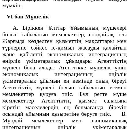
мүмкін.
VI бап
Мүшелік
А. Біріккен Ұлттар Ұйымының мүшелері
болып табылатын мемлекеттер, сондай-ақ осы
Жарғыда көзделген қызметтің мақсаттары мен
түрлеріне сәйкес іс-қимыл жасауды қалайтын
және қабілетті экономикалық интеграцияның
өңірлік үкіметаралық ұйымдары Агенттіктің
мүшесі бола алады. Агенттікке мүшелік үшін
экономикалық интеграцияның өңірлік
үкіметаралық ұйымын ең кемінде оның біреуі
Агенттіктің мүшесі болып табылатын егемен
мемлекеттер құруға тиіс. Бұл ретте мүше
мемлекеттер Агенттіктің қызмет саласына
кіретін мәселелердің ең болмағанда біреуін
осындай ұйымның құзыретіне беруге тиіс. В.
Мұндай мемлекеттер мен экономикалық
интеграцияның өңірлік үкіметаралық