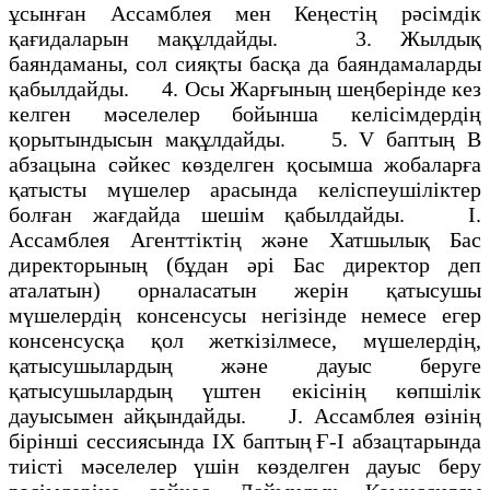
ұсынған Ассамблея мен Кеңестің рәсімдік
қағидаларын мақұлдайды. 3. Жылдық
баяндаманы, сол сияқты басқа да баяндамаларды
қабылдайды. 4. Осы Жарғының шеңберінде кез
келген мәселелер бойынша келісімдердің
қорытындысын мақұлдайды. 5. V баптың В
абзацына сәйкес көзделген қосымша жобаларға
қатысты мүшелер арасында келіспеушіліктер
болған жағдайда шешім қабылдайды. I.
Ассамблея Агенттіктің және Хатшылық Бас
директорының (бұдан әрі Бас директор деп
аталатын) орналасатын жерін қатысушы
мүшелердің консенсусы негізінде немесе егер
консенсусқа қол жеткізілмесе, мүшелердің,
қатысушылардың және дауыс беруге
қатысушылардың үштен екісінің көпшілік
дауысымен айқындайды. J. Ассамблея өзінің
бірінші сессиясында IX баптың Ғ-І абзацтарында
тиісті мәселелер үшін көзделген дауыс беру