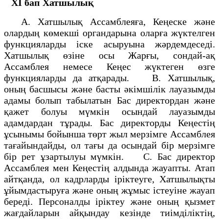
ХІ бап
Хатшылық
А. Хатшылық Ассамблеяға, Кеңеске және
олардың көмекші органдарына оларға жүктелген
функцияларды іске асыруына жәрдемдеседі.
Хатшылық өзіне осы Жарғы, сондай-ақ
Ассамблея немесе Кеңес жүктеген өзге
функцияларды да атқарады. В. Хатшылық,
оның басшысы және басты әкімшілік лауазымды
адамы болып табылатын Бас директордан және
қажет болуы мүмкін осындай лауазымды
адамдардан тұрады. Бас директорды Кеңестің
ұсынымы бойынша төрт жыл мерзімге Ассамблея
тағайындайды, ол тағы да осындай бір мерзімге
бір рет ұзартылуы мүмкін. С. Бас директор
Ассамблея мен Кеңестің алдында жауапты. Атап
айтқанда, ол кадрларды іріктеуге, Хатшылықты
ұйымдастыруға және оның жұмыс істеуіне жауап
береді. Персоналды іріктеу және оның қызмет
жағдайларын айқындау кезінде тиімділіктің,