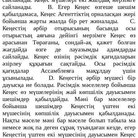
сайланады. В. Егер Кеңес өзгеше шешім
қабылдамаса, Кеңес Агенттіктің орналасқан жері
бойынша жарты жылда бір рет жиналады. С.
Кеңестің әрбір отырысының басында осы
отырыстың аяғына дейінгі мерзімге Кеңес өз
арасынан Төрағаны, сондай-ақ қажет болған
жағдайда өзге де лауазымды адамдарды
сайлайды. Кеңес өзінің рәсімдік қағидаларын
әзірлеу құқығын сақтайды. Осы рәсімдік
қағидалар Ассамблеяға мақұлдау үшін
ұсынылады. D. Кеңестің әрбір мүшесі бір
дауысқа ие болады. Рәсімдік мәселелер бойынша
Кеңес өз мүшелерінің жай көпшілік дауысымен
шешімдер қабылдайды. Мәні бар мәселелер
бойынша шешімдер Кеңестің үштен екі
мүшесінің көпшілік дауысымен қабылданады.
Нақты мәселе мәні бар мәселе болып табыла ма
немесе жоқ па деген сұрақ туындаған кезде, егер
Кеңестің үштен екі мүшесінің дауысымен Кеңес