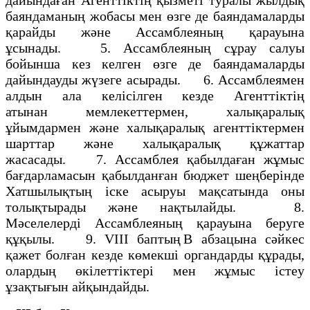
баяндаманың жобасы мен өзге де баяндамаларды
қарайды және Ассамблеяның қарауына
ұсынады. 5. Ассамблеяның сұрау салуы
бойынша кез келген өзге де баяндамаларды
дайындауды жүзеге асырады. 6. Ассамблеямен
алдын ала келісілген кезде Агенттіктің
атынан мемлекеттермен, халықаралық
ұйымдармен және халықаралық агенттіктермен
шарттар және халықаралық құжаттар
жасасады. 7. Ассамблея қабылдаған жұмыс
бағдарламасын қабылданған бюджет шеңберінде
Хатшылықтың іске асыруы мақсатында оны
толықтырады және нақтылайды. 8.
Мәселелерді Ассамблеяның қарауына беруге
құқылы. 9. VIII баптың В абзацына сәйкес
қажет болған кезде көмекші органдарды құрады,
олардың өкілеттіктері мен жұмыс істеу
ұзақтығын айқындайды.