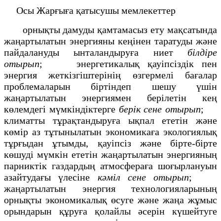
Осы Жарғыға қатысушы мемлекеттер
орнықты дамуды қамтамасыз ету мақсатында
жаңартылатын энергияны кеңінен таратуды және
пайдалануды ынталандыруға ниет
білдіре
отырып
; энергетикалық қауіпсіздік пен
энергия жеткізгіштерінің өзгермелі бағалар
проблемаларын біртіндеп шешу үшін
жаңартылатын энергиямен берілетін кең
көлемдегі мүмкіндіктерге
берік сене отырып
;
климатты тұрақтандыруға ықпал ететін және
көмір аз тұтынылатын экономикаға экологиялық
тұрғыдан ұтымды, қауіпсіз және бірте-бірте
көшуді мүмкін ететін жаңартылатын энергияның
парниктік газдардың атмосфераға шоғырлануын
азайтудағы үлесіне
кәміл сене отырып
;
жаңартылатын энергия технологияларының
орнықты экономикалық өсуге және жаңа жұмыс
орындарын құруға қолайлы әсерін күшейтуге