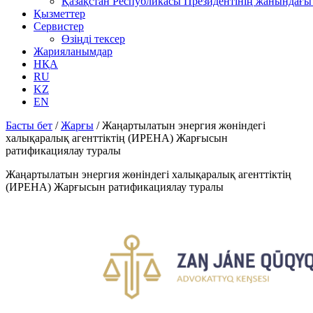
Қазақстан Республикасы Президентінің жанындағы 
Қызметтер
Сервистер
Өзіңді тексер
Жарияланымдар
НҚА
RU
KZ
EN
Басты бет
/
Жарғы
/
Жаңартылатын энергия жөніндегі
халықаралық агенттіктің (ИРЕНА) Жарғысын
ратификациялау туралы
Жаңартылатын энергия жөніндегі халықаралық агенттіктің
(ИРЕНА) Жарғысын ратификациялау туралы