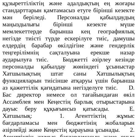
құзыреттіліктің және адалдықтың ең жоғары
стандарттарын қамтамасыз етуге бірінші кезекте
мән беріледі. Персоналды қабылдаудың
маңыздылығы бірінші кезекте мүше
мемлекеттерде барынша кең географиялық
негізде тиісті түрде ескерілуге тиіс, дамушы
елдердің барабар өкілдігіне және гендерлік
теңгерілімнің сақталуына ерекше назар
аударылуға тиіс. Бюджетті әзірлеу кезінде
персоналды қабылдау жөніндегі ұсыныстар
Хатшылықтың штат саны Хатшылықтың
функцияларын тиісінше атқаруы үшін барынша
аз қажеттілік қағидатына негізделуге тиіс. D.
Бас директор немесе ол тағайындаған өкіл
Ассамблея мен Кеңестің барлық отырыстарына
дауыс беру құқығынсыз қатысады. Е.
Хатшылық: 1. Агенттіктің жұмыс
бағдарламасы мен бюджетінің жобаларын
әзірлейді және Кеңестің қарауына ұсынады. 2.
Агенттіктің жұмыс бағдарламасын және оның