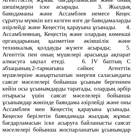
шешімдерін іске асырады. 3. Жылдық
баяндаманы және Ассамблея немесе Кеңес
сұратуы мүмкін кез келген өзге де баяндамаларды
әзірлейді және Кеңестің қарауына ұсынады. 4.
Ассамблеяның, Кеңестің және олардың көмекші
органдарының қызметіне әкімшілік және
техникалық қолдауды жүзеге асырады; 5.
Агенттік пен оның мүшелері арасында ақпарат
алмасуға ықпал етеді. 6. IV баптың С
абзацының 2-тармағына сәйкес Агенттік
мүшелеріне жаңартылатын энергия саласындағы
саясат мәселелері бойынша ұсыным бергеннен
кейін осы ұсынымдарды таратады, олардың әрбір
отырысы үшін саясат мәселелері бойынша
ұсынымдар жөнінде баяндама әзірлейді және оны
Ассамблея мен Кеңестің қарауына ұсынады.
Кеңеске берілетін баяндамада жылдық жұмыс
бағдарламасын іске асыруға байланысты саясат
мәселелері бойынша жоспарланатын ұсынымдар