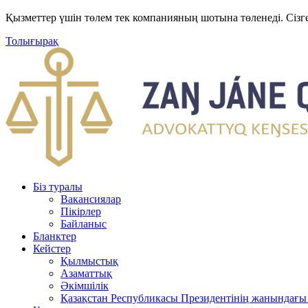
Қызметтер үшін төлем тек компанияның шотына төленеді. Сізг
Толығырақ
Біз туралы
Вакансиялар
Пікірлер
Байланыс
Бланктер
Кейстер
Қылмыстық
Азаматтық
Әкімшілік
Қазақстан Республикасы Президентінің жанындағы 