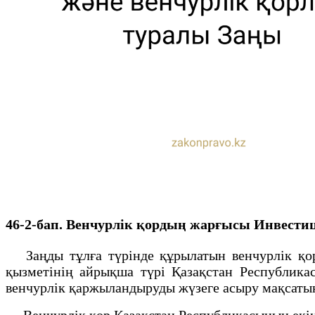
46-2-бап. Венчурлік қордың жарғысы
Инвестиц
Заңды тұлға түрінде құрылатын венчурлік қор
қызметінің айрықша түрі Қазақстан Республика
венчурлік қаржыландыруды жүзеге асыру мақсатын
Венчурлік қор Қазақстан Республикасының екінш