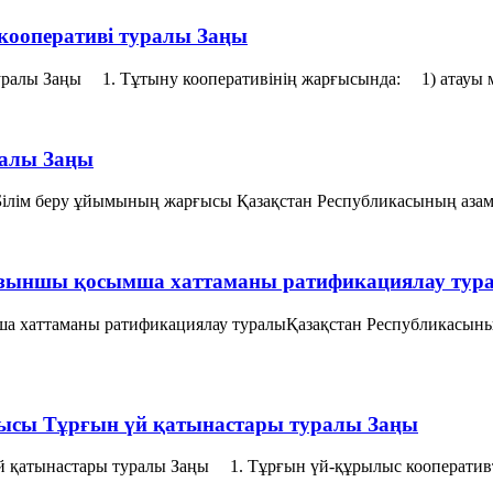
 кооперативі туралы Заңы
уралы Заңы 1. Тұтыну кооперативiнiң жарғысында: 1) атауы ме
ралы Заңы
ілім беру ұйымының жарғысы Қазақстан Республикасының азамат
ызыншы қосымша хаттаманы ратификациялау тур
 хаттаманы ратификациялау туралыҚазақстан Республикасыны
ғысы Тұрғын үй қатынастары туралы Заңы
й қатынастары туралы Заңы 1. Тұрғын үй-құрылыс кооперативте