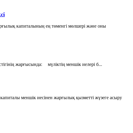
сi
рғылық капиталының ең төменгi мөлшерi және оны
тігінің жарғысында: мүліктің меншік иелері б...
апиталы меншік иесінен жарғылық қызметті жүзеге асыру