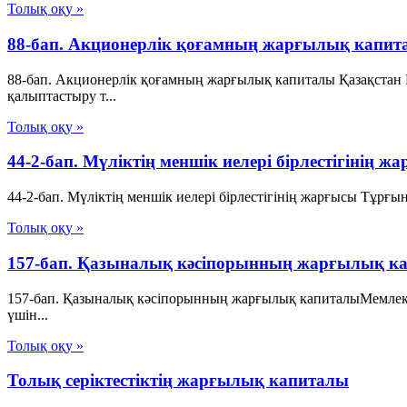
Толық оқу »
88-бап. Акционерлiк қоғамның жарғылық капит
88-бап. Акционерлiк қоғамның жарғылық капиталы Қазақстан
қалыптастыру т...
Толық оқу »
44-2-бап. Мүліктің меншік иелері бірлестігінің
44-2-бап. Мүліктің меншік иелері бірлестігінің жарғысы Тұрғы
Толық оқу »
157-бап. Қазыналық кәсіпорынның жарғылық ка
157-бап. Қазыналық кәсіпорынның жарғылық капиталыМемлек
үшін...
Толық оқу »
Толық серіктестіктің жарғылық капиталы