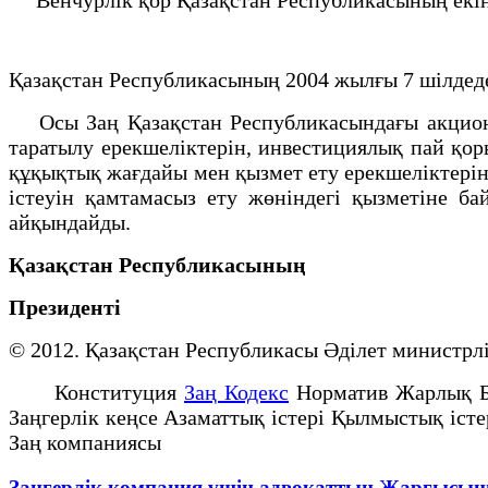
Қазақстан Республикасының 2004 жылғы 7 шілдеде
Осы Заң Қазақстан Республикасындағы акционе
таратылу ерекшелiктерiн, инвестициялық пай қор
құқықтық жағдайы мен қызмет ету ерекшеліктері
iстеуiн қамтамасыз ету жөніндегі қызметiне ба
айқындайды.
Қазақстан Республикасының
Президенті
© 2012. Қазақстан Республикасы Әділет минист
Конституция
Заң Кодекс
Норматив Жарлық 
Заңгерлік кеңсе Азаматтық істері Қылмыстық іст
Заң компаниясы
Заңгерлік компания үшін адвокаттың Жарғысыны