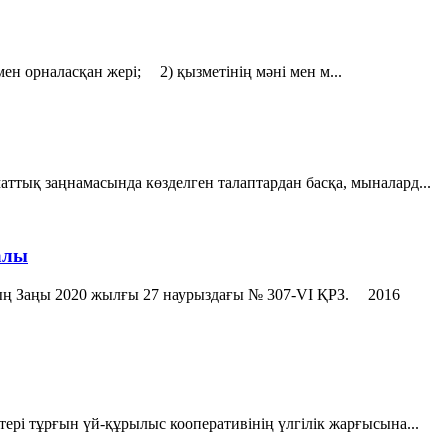
н орналасқан жерi; 2) қызметiнiң мәнi мен м...
тық заңнамасында көзделген талаптардан басқа, мыналард...
алы
ң Заңы 2020 жылғы 27 наурыздағы № 307-VІ ҚРЗ. 2016
рі тұрғын үй-құрылыс кооперативінің үлгілік жарғысына...