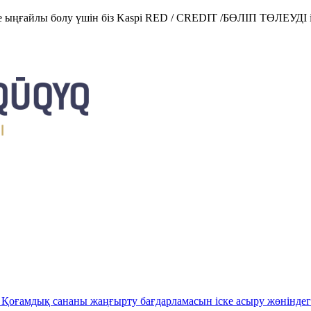
е ыңғайлы болу үшін біз Kaspi RED / CREDIT /БӨЛІП ТӨЛЕУДІ і
Қоғамдық сананы жаңғырту бағдарламасын іске асыру жөніндег