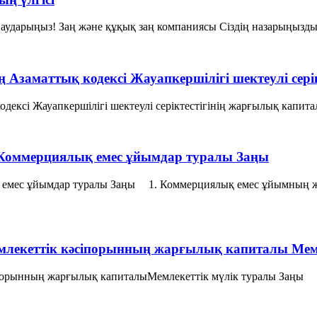
ударыңыз! Заң және құқық заң компаниясы Сіздің назарыңызды о
ң Азаматтық кодексі Жауапкершілігі шектеулі сер
одексі Жауапкершілігі шектеулі серіктестігінің жарғылық капи
Коммерциялық емес ұйымдар туралы Заңы
 емес ұйымдар туралы Заңы 1. Коммерциялық емес ұйымның 
лекеттік кәсiпорынның жарғылық капиталы Мемл
iпорынның жарғылық капиталыМемлекеттік мүлік туралы Заңы 