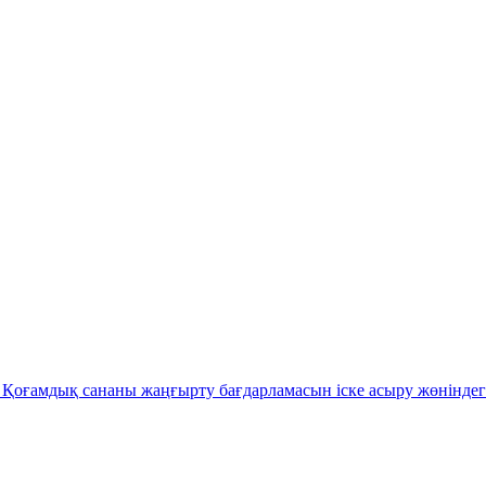
Қоғамдық сананы жаңғырту бағдарламасын іске асыру жөніндег