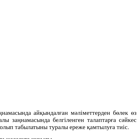
намасында айқындалған мәліметтерден бөлек өз
лы заңнамасында белгіленген талаптарға сәйкес
болып табылатыны туралы ереже қамтылуға тиіс.
ын жасасуға құқылы.