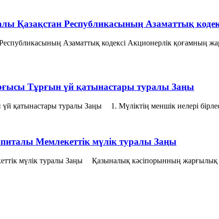
алы Қазақстан Республикасының Азаматтық кодек
 Республикасының Азаматтық кодексi Акционерлiк қоғамның жа
 жарғысы Тұрғын үй қатынастары туралы Заңы
н үй қатынастары туралы Заңы 1. Мүліктің меншік иелері бірлес
питалы Мемлекеттік мүлік туралы Заңы
еттік мүлік туралы Заңы Қазыналық кәсіпорынның жарғылық к