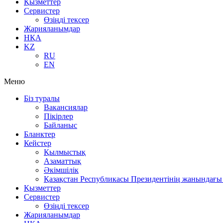
Қызметтер
Сервистер
Өзіңді тексер
Жарияланымдар
НҚА
KZ
RU
EN
Меню
Біз туралы
Вакансиялар
Пікірлер
Байланыс
Бланктер
Кейстер
Қылмыстық
Азаматтық
Әкімшілік
Қазақстан Республикасы Президентінің жанындағы 
Қызметтер
Сервистер
Өзіңді тексер
Жарияланымдар