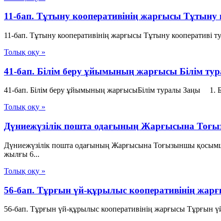
11-бап. Тұтыну кооперативiнiң жарғысы Тұтыну
11-бап. Тұтыну кооперативiнiң жарғысы Тұтыну кооперативі т
Толық оқу »
41-бап. Білім беру ұйымының жарғысы Білім ту
41-бап. Білім беру ұйымының жарғысыБілім туралы Заңы 1. Б
Толық оқу »
Дүниежүзілік пошта одағының Жарғысына Тоғ
Дүниежүзілік пошта одағының Жарғысына Тоғызыншы қосымша
жылғы 6...
Толық оқу »
56-бап. Тұрғын үй-құрылыс кооперативiнiң жар
56-бап. Тұрғын үй-құрылыс кооперативiнiң жарғысы Тұрғын ү