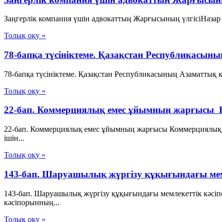
Заңгерлік компания үшін адвокаттың Жарғысының үлгісіНазар а
Толық оқу »
78-бапқа түсініктеме. Қазақстан Республикасыны
78-бапқа түсініктеме. Қазақстан Республикасының Азаматтық к
Толық оқу »
22-бап. Коммерциялық емес ұйымның жарғысы 
22-бап. Коммерциялық емес ұйымның жарғысы Коммерциялық
iшiн...
Толық оқу »
143-бап. Шаруашылық жүргізу құқығындағы мем
143-бап. Шаруашылық жүргізу құқығындағы мемлекеттік кәс
кәсiпорынның...
Толық оқу »