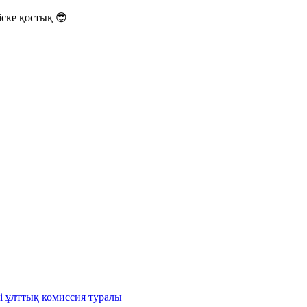
ске қостық 😎
і ұлттық комиссия туралы