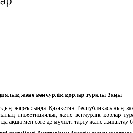
иялық және венчурлік қорлар туралы Заңы
дың жарғысында Қазақстан Республикасының заң
сының инвестициялық және венчурлік қорлар тура
да ақша мен өзге де мүлікті тарту және жинақтау 
і деңгейдегі банктерімен банктік салым шарттар