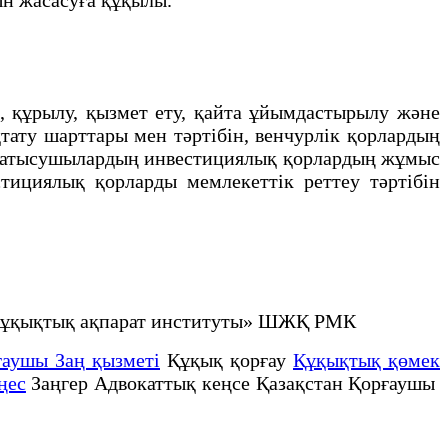
құрылу, қызмет ету, қайта ұйымдастырылу және
тату шарттары мен тәртібін, венчурлік қорлардың
й қатысушылардың инвестициялық қорлардың жұмыс
стициялық қорларды мемлекеттік реттеу тәртібін
не құқықтық ақпарат институты» ШЖҚ РМК
ғаушы Заң қызметі
Құқық қорғау
Құқықтық қөмек
ңес
Заңгер Адвокаттық кеңсе Қазақстан Қорғаушы