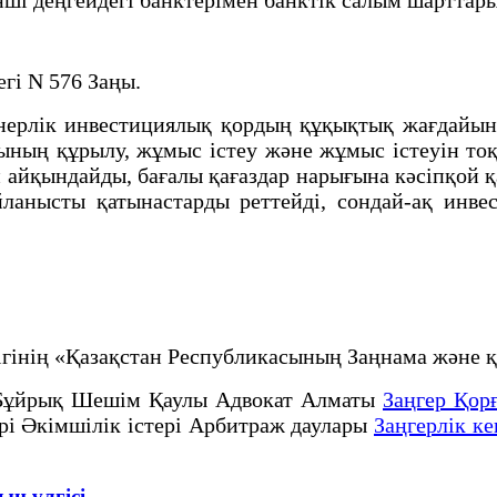
гі N 576 Заңы.
рлік инвестициялық қордың құқықтық жағдайын, 
ының құрылу, жұмыс iстеу және жұмыс iстеуiн тоқ
н айқындайды, бағалы қағаздар нарығына кәсiпқо
йланысты қатынастарды реттейдi, сондай-ақ инве
рлігінің «Қазақстан Республикасының Заңнама жә
Бұйрық Шешім Қаулы Адвокат Алматы
Заңгер Қор
ері Әкімшілік істері Арбитраж даулары
Заңгерлік ке
ң үлгісі