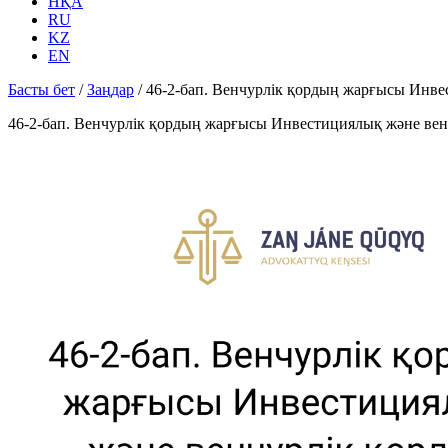
НҚА
RU
KZ
EN
Басты бет
/
Заңдар
/
46-2-бап. Венчурлік қордың жарғысы Инве
46-2-бап. Венчурлік қордың жарғысы Инвестициялық және вен