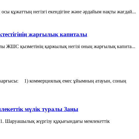
сы құжаттың негізгі екендігіне және әрдайым нақты жағдай...
іктестігінің жарғылық капиталы
талы ЖШС қызметінің қаржылық негізі оның жарғылық капита...
жарғысы: 1) коммерциялық емес ұйымның атауын, соның
екеттік мүлік туралы Заңы
1. Шаруашылық жүргізу құқығындағы мемлекеттік