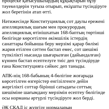
процеске қатысушылардың құқықтарын бұзу
тәуекелдерін туғыза отырып, екіұшты түсіндіруге
жол беретінін атап өтті.
Нәтижесінде Конституциялық сот даулы ережені
апелляциялық шағым мен прокурордың
апелляциялық өтінішхатын 168-баптың төртінші
бөлігінде көрсетілген әкімшілік істердің
санаттары бойынша беру мерзімі қарар бөлімі
жария етілген сәттен бастап емес, сот шешімі
түпкілікті нысанда шығарылған (дайындалған)
күннен бастап есептелуге тиіс деп түсіндіруде
ғана Конституцияға сәйкес деп таныды.
АПК-нің 168-бабының 4-бөлігіне жоғарыда
көрсетілген өзгерістер енгізілгенге дейін
жергілікті соттар бірінші сатыдағы соттың
шешіміне шағымдану мерзімін есептеу бөлігінде
осы норманы әртүрлі түсіндіруге жол берді.
ӘК СКАД іс жүргізу нормаларын