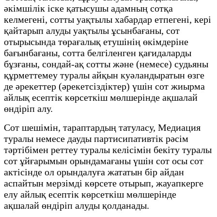
әкімшілік іске қатысушы адамның сотқа
келмегені, сотты уақтылы хабардар етпегені, кері
қайтарып алуды уақтылы ұсынбағаны, сот
отырысында төрағалық етушінің өкімдеріне
бағынбағаны, сотта белгіленген қағидаларды
бұзғаны, сондай-ақ сотты және (немесе) судьяны
құрметтемеу туралы айқын куәландыратын өзге
де әрекеттер (әрекетсіздіктер) үшін сот жиырма
айлық есептік көрсеткіш мөлшерінде ақшалай
өндіріп алу.
Сот шешімін, тараптардың татуласу, Медиация
туралы немесе дауды партисипативтік рәсім
тәртібімен реттеу туралы келісімін бекіту туралы
сот ұйғарымын орындамағаны үшін сот осы сот
актісінде ол орындалуға жататын бір айдан
аспайтын мерзімді көрсете отырып, жауапкерге
елу айлық есептік көрсеткіш мөлшерінде
ақшалай өндіріп алуды қолданады.