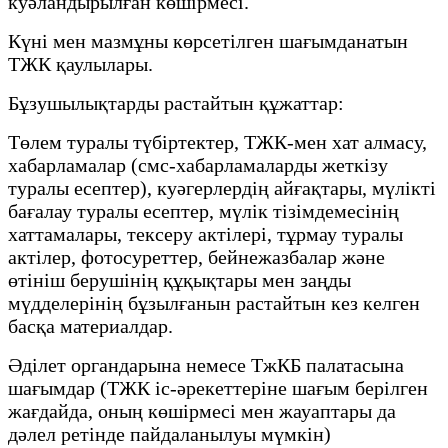
куәландырылған көшірмесі.
Күні мен мазмұны көрсетілген шағымданатын
ТЖК қаулылары.
Бұзушылықтарды растайтын құжаттар:
Төлем туралы түбіртектер, ТЖК-мен хат алмасу,
хабарламалар (смс-хабарламаларды жеткізу
туралы есептер), куәгерлердің айғақтары, мүлікті
бағалау туралы есептер, мүлік тізімдемесінің
хаттамалары, тексеру актілері, тұрмау туралы
актілер, фотосуреттер, бейнежазбалар және
өтініш берушінің құқықтары мен заңды
мүдделерінің бұзылғанын растайтын кез келген
басқа материалдар.
Әділет органдарына немесе ТжКБ палатасына
шағымдар (ТЖК іс-әрекеттеріне шағым берілген
жағдайда, оның көшірмесі мен жауаптары да
дәлел ретінде пайдаланылуы мүмкін)