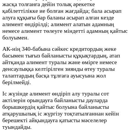
жасқа толғанға дейін толық әрекетке
қабілеттілікке ие болған жағдайда; бала асырап
алуға құқығы бар баланы асырап алған кезде
алимент өндірілді; алимент алатын адамның
немесе алимент төлеуге міндетті адамның қайтыс
болуымен.
АК-нің 340-бабына сәйкес кредитордың жеке
басымен тығыз байланысты құқықтардың, атап
айтқанда алимент туралы және өмірге немесе
денсаулыққа келтірілген зиянды өтеу туралы
талаптардың басқа тұлғаға ауысуына жол
берілмейді.
Іс жүзінде алимент өндіріп алу туралы сот
актілерін орындауға байланысты дауларда
борышкердің қайтыс болуына байланысты
атқарушылық іс жүргізу тоқтатылғаннан кейін
берешекті айқындауға қатысты мәселелер
туындайды.