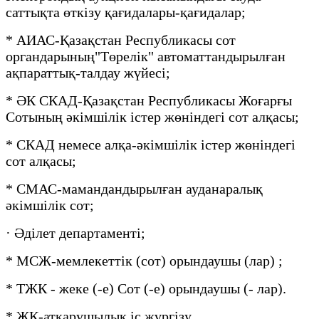
саттықта өткізу қағидалары-қағидалар;
* АИАС-Қазақстан Республикасы сот
органдарының"Төрелік" автоматтандырылған
ақпараттық-талдау жүйесі;
* ӘК СКАД-Қазақстан Республикасы Жоғарғы
Сотының әкімшілік істер жөніндегі сот алқасы;
* СКАД немесе алқа-әкімшілік істер жөніндегі
сот алқасы;
* СМАС-мамандандырылған ауданаралық
әкімшілік сот;
· Әділет департаменті;
* МСЖ-мемлекеттік (сот) орындаушы (лар) ;
* ТЖК - жеке (-е) Сот (-е) орындаушы (- лар).
* ЖК-атқарушылық іс жүргізу