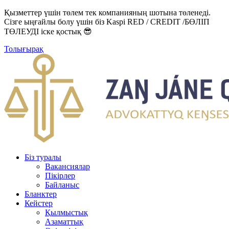
Қызметтер үшін төлем тек компанияның шотына төленеді.
Сізге ыңғайлы болу үшін біз Kaspi RED / CREDIT /БӨЛІП
ТӨЛЕУДІ іске қостық 😎
Толығырақ
Біз туралы
Вакансиялар
Пікірлер
Байланыс
Бланктер
Кейстер
Қылмыстық
Азаматтық