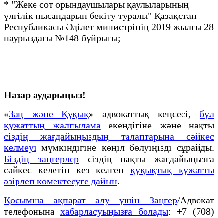
* "Жеке сот орындаушылары қаулыларының
үлгілік нысандарын бекіту туралы" Қазақстан
Республикасы Әділет министрінің 2019 жылғы 28
наурыздағы №148 бұйрығы;
Назар аударыңыз!
«
Заң және Құқық
» адвокаттық кеңсесі,
бұл
құжаттың жалпылама
екендігіне және нақты
сіздің жағдайыңыздың талаптарына сәйкес
келмеуі
мүмкіндігіне көңіл бөлуіңізді сұрайды.
Біздің заңгерлер
сіздің нақты жағдайыңызға
сәйкес келетін кез келген
құқықтық құжатты
әзірлеп көмектесуге дайын
.
Қосымша ақпарат алу үшін Заңгер
/Адвокат
телефонына
хабарласуыңызға болады
: +7 (708)