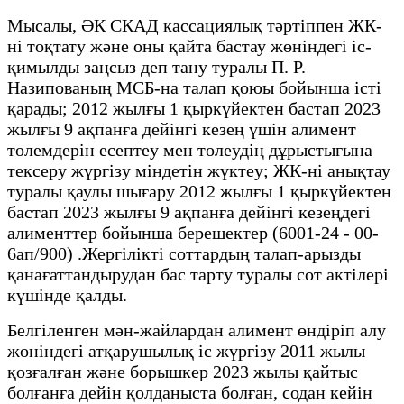
Мысалы, ӘК СКАД кассациялық тәртіппен ЖК-
ні тоқтату және оны қайта бастау жөніндегі іс-
қимылды заңсыз деп тану туралы П. Р.
Назипованың МСБ-на талап қоюы бойынша істі
қарады; 2012 жылғы 1 қыркүйектен бастап 2023
жылғы 9 ақпанға дейінгі кезең үшін алимент
төлемдерін есептеу мен төлеудің дұрыстығына
тексеру жүргізу міндетін жүктеу; ЖК-ні анықтау
туралы қаулы шығару 2012 жылғы 1 қыркүйектен
бастап 2023 жылғы 9 ақпанға дейінгі кезеңдегі
алименттер бойынша берешектер (6001-24 - 00-
6ап/900) .Жергілікті соттардың талап-арызды
қанағаттандырудан бас тарту туралы сот актілері
күшінде қалды.
Белгіленген мән-жайлардан алимент өндіріп алу
жөніндегі атқарушылық іс жүргізу 2011 жылы
қозғалған және борышкер 2023 жылы қайтыс
болғанға дейін қолданыста болған, содан кейін