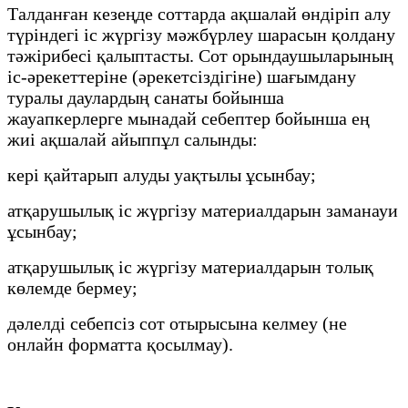
Талданған кезеңде соттарда ақшалай өндіріп алу
түріндегі іс жүргізу мәжбүрлеу шарасын қолдану
тәжірибесі қалыптасты. Сот орындаушыларының
іс-әрекеттеріне (әрекетсіздігіне) шағымдану
туралы даулардың санаты бойынша
жауапкерлерге мынадай себептер бойынша ең
жиі ақшалай айыппұл салынды:
кері қайтарып алуды уақтылы ұсынбау;
атқарушылық іс жүргізу материалдарын заманауи
ұсынбау;
атқарушылық іс жүргізу материалдарын толық
көлемде бермеу;
дәлелді себепсіз сот отырысына келмеу (не
онлайн форматта қосылмау).