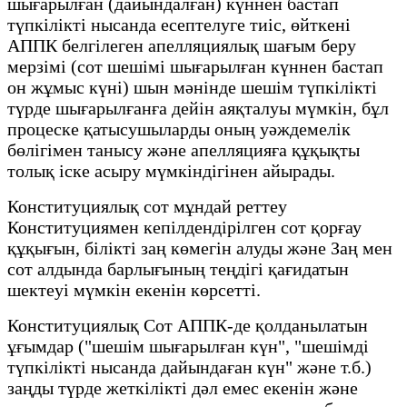
шығарылған (дайындалған) күннен бастап
түпкілікті нысанда есептелуге тиіс, өйткені
АППК белгілеген апелляциялық шағым беру
мерзімі (сот шешімі шығарылған күннен бастап
он жұмыс күні) шын мәнінде шешім түпкілікті
түрде шығарылғанға дейін аяқталуы мүмкін, бұл
процеске қатысушыларды оның уәждемелік
бөлігімен танысу және апелляцияға құқықты
толық іске асыру мүмкіндігінен айырады.
Конституциялық сот мұндай реттеу
Конституциямен кепілдендірілген сот қорғау
құқығын, білікті заң көмегін алуды және Заң мен
сот алдында барлығының теңдігі қағидатын
шектеуі мүмкін екенін көрсетті.
Конституциялық Сот АППК-де қолданылатын
ұғымдар ("шешім шығарылған күн", "шешімді
түпкілікті нысанда дайындаған күн" және т.б.)
заңды түрде жеткілікті дәл емес екенін және