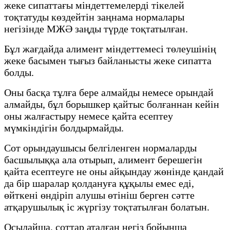
жеке сипаттағы міндеттемелерді тікелей
тоқтатуды көздейтін заңнама нормалары
негізінде МЖӘ заңды түрде тоқтатылған.
Бұл жағдайда алимент міндеттемесі төлеушінің
жеке басымен тығыз байланысты жеке сипатта
болды.
Оны басқа тұлға бере алмайды немесе орындай
алмайды, бұл борышкер қайтыс болғаннан кейін
оны жалғастыру немесе қайта есептеу
мүмкіндігін болдырмайды.
Сот орындаушысы белгіленген нормаларды
басшылыққа ала отырып, алимент берешегін
қайта есептеуге не оны айқындау жөнінде қандай
да бір шаралар қолдануға құқылы емес еді,
өйткені өндіріп алушы өтініш берген сәтте
атқарушылық іс жүргізу тоқтатылған болатын.
Осылайша, соттар аталған негіз бойынша