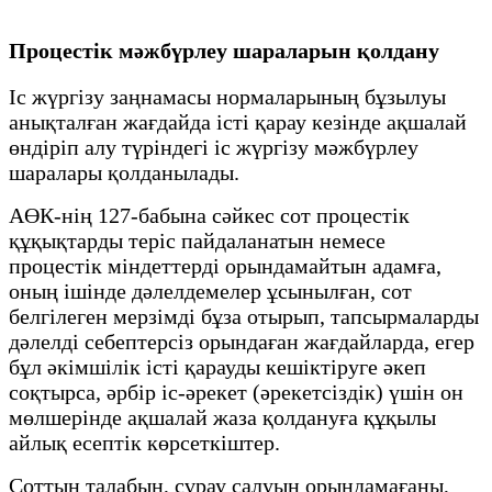
Процестік мәжбүрлеу шараларын қолдану
Іс жүргізу заңнамасы нормаларының бұзылуы
анықталған жағдайда істі қарау кезінде ақшалай
өндіріп алу түріндегі іс жүргізу мәжбүрлеу
шаралары қолданылады.
АӨК-нің 127-бабына сәйкес сот процестік
құқықтарды теріс пайдаланатын немесе
процестік міндеттерді орындамайтын адамға,
оның ішінде дәлелдемелер ұсынылған, сот
белгілеген мерзімді бұза отырып, тапсырмаларды
дәлелді себептерсіз орындаған жағдайларда, егер
бұл әкімшілік істі қарауды кешіктіруге әкеп
соқтырса, әрбір іс-әрекет (әрекетсіздік) үшін он
мөлшерінде ақшалай жаза қолдануға құқылы
айлық есептік көрсеткіштер.
Соттың талабын, сұрау салуын орындамағаны,