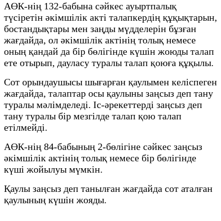
АӨК-нің 132-бабына сәйкес ауыртпалық
түсіретін әкімшілік акті талапкердің құқықтарын,
бостандықтары мен заңды мүдделерін бұзған
жағдайда, ол әкімшілік актінің толық немесе
оның қандай да бір бөлігінде күшін жоюды талап
ете отырып, дауласу туралы талап қоюға құқылы.
Сот орындаушысы шығарған қаулымен келіспеген
жағдайда, талаптар осы қаулыны заңсыз деп тану
туралы мәлімделеді. Іс-әрекеттерді заңсыз деп
тану туралы бір мезгілде талап қою талап
етілмейді.
АӨК-нің 84-бабының 2-бөлігіне сәйкес заңсыз
әкімшілік актінің толық немесе бір бөлігінде
күші жойылуы мүмкін.
Қаулы заңсыз деп танылған жағдайда сот аталған
қаулының күшін жояды.