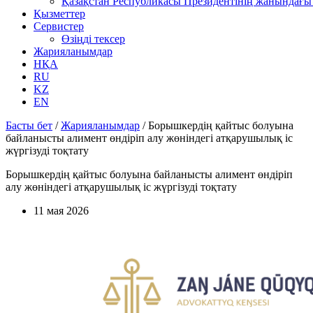
Қазақстан Республикасы Президентінің жанындағы 
Қызметтер
Сервистер
Өзіңді тексер
Жарияланымдар
НҚА
RU
KZ
EN
Басты бет
/
Жарияланымдар
/
Борышкердің қайтыс болуына
байланысты алимент өндіріп алу жөніндегі атқарушылық іс
жүргізуді тоқтату
Борышкердің қайтыс болуына байланысты алимент өндіріп
алу жөніндегі атқарушылық іс жүргізуді тоқтату
11 мая 2026