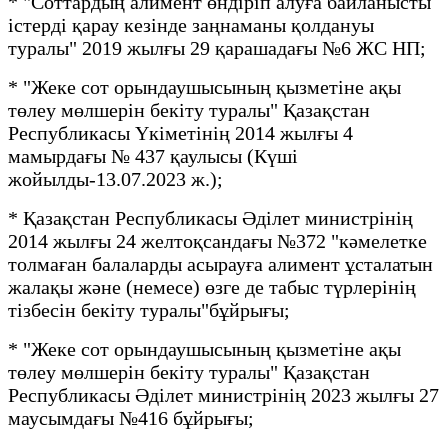
* "Соттардың алимент өндіріп алуға байланысты
істерді қарау кезінде заңнаманы қолдануы
туралы" 2019 жылғы 29 қарашадағы №6 ЖС НП;
* "Жеке сот орындаушысының қызметіне ақы
төлеу мөлшерін бекіту туралы" Қазақстан
Республикасы Үкіметінің 2014 жылғы 4
мамырдағы № 437 қаулысы (Күші
жойылды-13.07.2023 ж.);
* Қазақстан Республикасы Әділет министрінің
2014 жылғы 24 желтоқсандағы №372 "кәмелетке
толмаған балаларды асырауға алимент ұсталатын
жалақы және (немесе) өзге де табыс түрлерінің
тізбесін бекіту туралы"бұйрығы;
* "Жеке сот орындаушысының қызметіне ақы
төлеу мөлшерін бекіту туралы" Қазақстан
Республикасы Әділет министрінің 2023 жылғы 27
маусымдағы №416 бұйрығы;