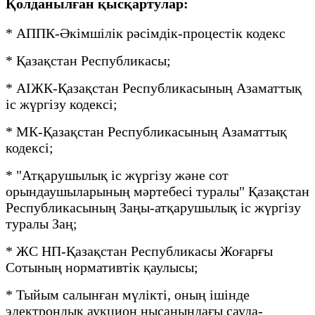
Қолданылған қысқартулар:
* АППК-Әкімшілік рәсімдік-процестік кодекс
* Қазақстан Республикасы;
* АІЖК-Қазақстан Республикасының Азаматтық
іс жүргізу кодексі;
* МК-Қазақстан Республикасының Азаматтық
кодексі;
* "Атқарушылық іс жүргізу және сот
орындаушыларының мәртебесі туралы" Қазақстан
Республикасының Заңы-атқарушылық іс жүргізу
туралы Заң;
* ЖС НП-Қазақстан Республикасы Жоғарғы
Сотының нормативтік қаулысы;
* Тыйым салынған мүлікті, оның ішінде
электрондық аукцион нысанындағы сауда-