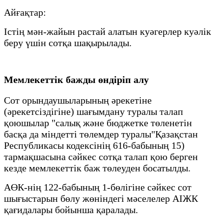
Айғақтар:
Істің мән-жайын растай алатын куәгерлер куәлік
беру үшін сотқа шақырылады.
Мемлекеттік бажды өндіріп алу
Сот орындаушыларының әрекетіне
(әрекетсіздігіне) шағымдану туралы талап
қоюшылар "салық және бюджетке төленетін
басқа да міндетті төлемдер туралы"Қазақстан
Республикасы кодексінің 616-бабының 15)
тармақшасына сәйкес сотқа талап қою берген
кезде мемлекеттік баж төлеуден босатылды.
АӨК-нің 122-бабының 1-бөлігіне сәйкес сот
шығыстарын бөлу жөніндегі мәселелер АІЖК
қағидалары бойынша қаралады.