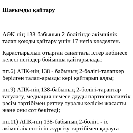
Шағымды қайтару
АӨК-нің 138-бабының 2-бөлігінде әкімшілік
талап қоюды қайтару үшін 17 негіз көзделген.
Қарастырылып отырған санаттағы істер көбінесе
келесі негіздер бойынша қайтарылады:
пп.6) АПК-нің 138 - бабының 2-бөлігі-талапкер
берілген талап-арызды кері қайтарып алды;
пп.9) АПК-нің 138-бабының 2-бөлігі-тараптар
татуласу, медиация немесе дауды партисипативтік
рәсім тәртібімен реттеу туралы келісім жасасты
және оны сот бекітеді;
пп.11) АПК-нің 138-бабының 2-бөлігі - іс
әкімшілік сот ісін жүргізу тәртібімен қарауға