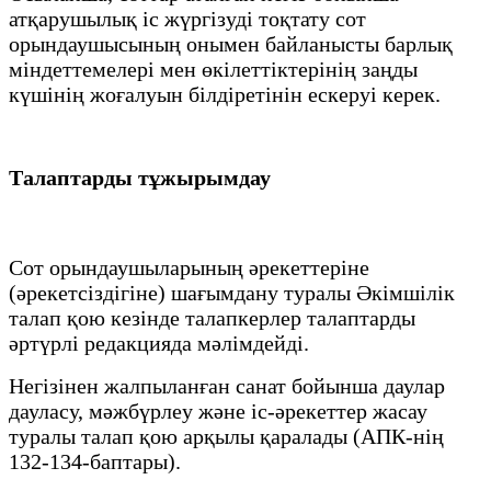
атқарушылық іс жүргізуді тоқтату сот
орындаушысының онымен байланысты барлық
міндеттемелері мен өкілеттіктерінің заңды
күшінің жоғалуын білдіретінін ескеруі керек.
Талаптарды тұжырымдау
Сот орындаушыларының әрекеттеріне
(әрекетсіздігіне) шағымдану туралы Әкімшілік
талап қою кезінде талапкерлер талаптарды
әртүрлі редакцияда мәлімдейді.
Негізінен жалпыланған санат бойынша даулар
дауласу, мәжбүрлеу және іс-әрекеттер жасау
туралы талап қою арқылы қаралады (АПК-нің
132-134-баптары).