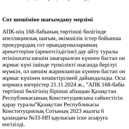
Сот шешіміне шағымдану мерзімі
АПК-нің 168-бабының төртінші бөлігінде
апелляциялық шағым, әкімшілік істер бойынша
прокурордың сот орындаушыларының
әрекеттеріне (әрекетсіздігіне) дау айту туралы
өтінішхаты шешім шығарылған күннен бастап он
жұмыс күні ішінде түпкілікті нысанда берілуі
мүмкін, ол шешім жарияланған күннен бастап он
жұмыс күнінен кешіктірілмей дайындалады. Осы
нормаға өзгерістер 21.11.2024 ж., "АПК 168-бабы
төртінші бөлігінің бірінші абзацын Қазақстан
Республикасының Конституциясына сәйкестігін
қарау туралы"Қазақстан Республикасы
Конституциялық Сотының 2023 жылғы 6
қазандағы №33-НП қаулысын іске асыруға
енгізілді.