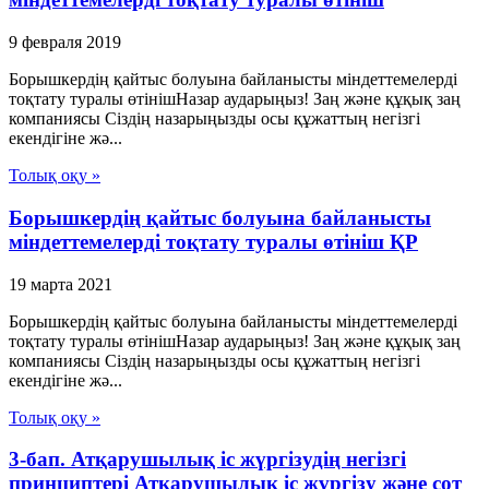
9 февраля 2019
Борышкердің қайтыс болуына байланысты міндеттемелерді
тоқтату туралы өтінішНазар аударыңыз! Заң және құқық заң
компаниясы Сіздің назарыңызды осы құжаттың негізгі
екендігіне жә...
Толық оқу »
Борышкердің қайтыс болуына байланысты
міндеттемелерді тоқтату туралы өтініш ҚР
19 марта 2021
Борышкердің қайтыс болуына байланысты міндеттемелерді
тоқтату туралы өтінішНазар аударыңыз! Заң және құқық заң
компаниясы Сіздің назарыңызды осы құжаттың негізгі
екендігіне жә...
Толық оқу »
3-бап. Атқарушылық iс жүргiзудің негізгі
принциптері Атқарушылық iс жүргiзу және сот