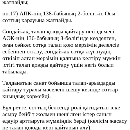
жатпайды;
пп.17) АПК-нің 138-бабының 2-бөлігі-іс Осы
соттың қарауына жатпайды.
Сондай-ақ, талап қоюды қайтару негіздемесі
АӨК-нің 136-бабының 8-бөлігінде көзделген,
оған сәйкес сотқа талап қою мерзімін дәлелсіз
себеппен өткізу, сондай-ақ сотқа жүгінудің
өткізіп алған мерзімін қалпына келтіру мүмкін
.стігі талап қоюды қайтару үшін негіз болып
табылады.
Талданатын санат бойынша талап-арыздарды
қайтару туралы мәселені шешу кезінде соттар
қиындық көрмейді.
Бұл ретте, соттың белсенді рөлі қағидатын іске
асыру бейбіт жолмен шешілген істер санын
едәуір арттыруға мүмкіндік берді (келісім жасасу
не талап қоюды кері қайтарып алу).