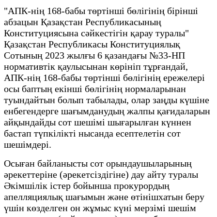
"АПК-нің 168-бабы төртінші бөлігінің бірінші
абзацын Қазақстан Республикасының
Конституциясына сәйкестігін қарау туралы"
Қазақстан Республикасы Конституциялық
Сотының 2023 жылғы 6 қазандағы №33-НП
нормативтік қаулысынан көрініп тұрғандай,
АПК-нің 168-бабы төртінші бөлігінің ережелері
осы баптың екінші бөлігінің нормаларынан
туындайтын болып табылады, олар заңды күшіне
енбегендерге шағымданудың жалпы қағидаларын
айқындайды сот шешімі шығарылған күннен
бастап түпкілікті нысанда есептелетін сот
шешімдері.
Осыған байланысты сот орындаушыларының
әрекеттеріне (әрекетсіздігіне) дау айту туралы
Әкімшілік істер бойынша прокурордың
апелляциялық шағымын және өтінішхатын беру
үшін көзделген он жұмыс күні мерзімі шешім