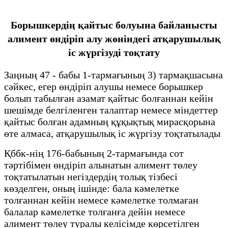
Борышкердің қайтыс болуына байланысты
алимент өндіріп алу жөніндегі атқарушылық
іс жүргізуді тоқтату
Заңның 47 - бабы 1-тармағының 3) тармақшасына
сәйкес, егер өндіріп алушы немесе борышкер
болып табылған азамат қайтыс болғаннан кейін
шешімде белгіленген талаптар немесе міндеттер
қайтыс болған адамның құқықтық мирасқорына
өте алмаса, атқарушылық іс жүргізу тоқтатылады
Қббк-нің 176-бабының 2-тармағында сот
тәртібімен өндіріп алынатын алимент төлеу
тоқтатылатын негіздердің толық тізбесі
көзделген, оның ішінде: бала кәмелетке
толғаннан кейін немесе кәмелетке толмаған
балалар кәмелетке толғанға дейін немесе
алимент төлеу туралы келісімде көрсетілген