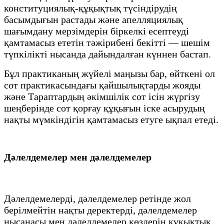
конституциялық-құқықтық түсіндірудің
басымдығын растады және апелляциялық
шағымдану мерзімдерін біркелкі есептеуді
қамтамасыз ететін тәжірибені бекітті — шешім
түпкілікті нысанда дайындалған күннен бастап.
Бұл практиканың жүйелі маңызы бар, өйткені ол
сот практикасындағы қайшылықтарды жояды
және Тараптардың әкімшілік сот ісін жүргізу
шеңберінде сот қорғау құқығын іске асырудың
нақты мүмкіндігін қамтамасыз етуге ықпал етеді.
Дәлелдемелер мен дәлелдемелер
Дәлелдемелерді, дәлелдемелер ретінде жол
берілмейтін нақты деректерді, дәлелдемелер
нысанасы мен дәлелдемелер көздерін құқықтық