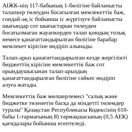
АІЖК-нің 117-бабының 1-бөлігіне байланысты
талапкер төлеуден босатылған мемлекеттік баж,
сондай-ақ іс бойынша іс жүргізуге байланысты
шығындар сот шығыстарын төлеуден
босатылмаған жауапкерден талап қоюдың толық
немесе қанағаттандырылған бөлігіне барабар
мемлекет кірісіне өндіріп алынады.
Талап-арыз қанағаттандырылған кезде жергілікті
бюджеттің кірісіне мемлекеттік баж сот
орындаушысынан талап-арыздың
қанағаттандырылған бөлігіне сәйкес өндіріп
алуға жатады.
Мемлекеттік баж мөлшерлемесі "салық және
бюджетке төленетін басқа да міндетті төлемдер
туралы" Қазақстан Республикасы Кодексінің 610-
бабы 1-тармағының 8) тармақшасының (0,5 АЕК)
қағидалары бойынша есептеледі.