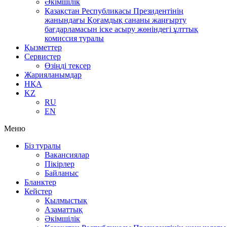
Әкімшілік
Қазақстан Республикасы Президентінің
жанындағы Қоғамдық сананы жаңғырту
бағдарламасын іске асыру жөніндегі ұлттық
комиссия туралы
Қызметтер
Сервистер
Өзіңді тексер
Жарияланымдар
НҚА
KZ
RU
EN
Меню
Біз туралы
Вакансиялар
Пікірлер
Байланыс
Бланктер
Кейстер
Қылмыстық
Азаматтық
Әкімшілік