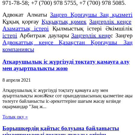
971-78-58; +7 (700) 978 5755, +7 (700) 978 5085.
Адвокат Алматы
Заңгер Қорғаушы Заң қызметі
Құқық қорғау
Құқықтық қөмек
Заңгерлік кеңсе
Азаматтық істері
Қылмыстық істері Әкімшілік
істері
Арбитраж даулары
Заңгерлік кеңе
с Заңгер
Адвокаттық кеңсе Қазақстан Қорғаушы Заң
компаниясы
Атқарушылық іс жүргізуді тоқтату қамауға алу
мен ауыртпалықты жою
8 апреля 2021
Атқарушылық іс жүргізуді тоқтату қамауға алу мен
ауыртпалықты жоюЖеке сот орындаушысының қызметіне ақы
төлеуге байланысты іс-әрекеттеріне шағым жасау кезінде
оқырмандар "Заң ж...
Толық оқу »
Борышкердің қайтыс болуына байланысты
міндеттемелерді тоқтату туралы өтініш