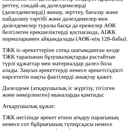
реттеу, сондай-ақ дәлелдемелерді
(дәлелдемелерді) жинау, зерттеу, бағалау және
пайдалану тәртібі және дәлелдемелер мен
дәлелдемелер туралы басқа да ережелер АӨК
белгілеген ерекшеліктерді қоспағанда, АІЖК
нормаларымен айқындалады (АӨК-нің 128-бабы).
ТЖК іс-әрекеттеріне сотқа шағымданған кезде
ТЖК тарапынан бұзушылықтарды растайтын
түрлі құжаттар мен материалдар дәлел бола
алады. Заңсыз әрекеттерді немесе әрекетсіздікті
көрсететін нақты фактілерді анықтау қажет.
Дәлелдеме (атқарушылық іс жүргізу, тігілген
және нөмірленген) мыналарды қамтиды:
Атқарушылық құжат:
ТЖК негізінде әрекет еткен атқару парағының
немесе сот бұйрығының түпнұсқасы немесе