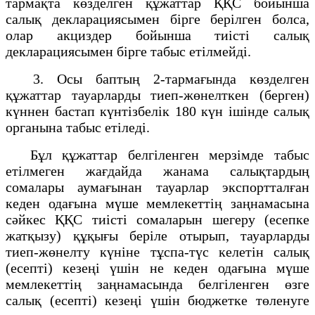
тармақта көзделген құжаттар ҚҚС бойынша
салық декларациясымен бірге берілген болса,
олар акциздер бойынша тиісті салық
декларациясымен бірге табыс етілмейді.
3. Осы баптың 2-тармағында көзделген
құжаттар тауарларды тиеп-жөнелткен (берген)
күннен бастап күнтізбелік 180 күн ішінде салық
органына табыс етіледі.
Бұл құжаттар белгіленген мерзімде табыс
етілмеген жағдайда жанама салықтардың
сомалары аумағынан тауарлар экспортталған
кеден одағына мүше мемлекеттің заңнамасына
сәйкес ҚҚС тиісті сомаларын шегеру (есепке
жатқызу) құқығы беріле отырып, тауарларды
тиеп-жөнелту күніне тұспа-түс келетін салық
(есепті) кезеңі үшін не кеден одағына мүше
мемлекеттің заңнамасында белгіленген өзге
салық (есепті) кезеңі үшін бюджетке төленуге