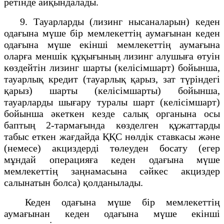
ретінде айқындалады.
9. Тауарларды (лизинг нысаналарын) кеден
одағына мүше бір мемлекеттің аумағынан кеден
одағына мүше екінші мемлекеттің аумағына
оларға меншік құқығының лизинг алушыға өтуін
көздейтін лизинг шарты (келісімшарт) бойынша,
тауарлық кредит (тауарлық қарыз, зат түріндегі
қарыз) шарты (келісімшарты) бойынша,
тауарларды шығару туралы шарт (келісімшарт)
бойынша әкеткен кезде салық органына осы
баптың 2-тармағында көзделген құжаттарды
табыс еткен жағдайда ҚҚС нөлдік ставкасы және
(немесе) акциздерді төлеуден босату (егер
мұндай операцияға кеден одағына мүше
мемлекеттің заңнамасына сәйкес акциздер
салынатын болса) қолданылады.
Кеден одағына мүше бір мемлекеттің
аумағынан кеден одағына мүше екінші