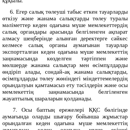
құқылы.
6. Егер салық төлеуші табыс еткен тауарларды
өткізу және жанама салықтарды төлеу туралы
мәліметтер кеден одағына мүше мемлекеттердің
салық органдары арасында белгіленген ақпарат
алмасу шеңберінде алынған деректерге сәйкес
келмесе салық органы аумағынан тауарлар
экспортталған кеден одағына мүше мемлекеттің
заңнамасында көзделген тәртіппен және
мөлшерде жанама салықтар мен өсімпұлдарды
өндіріп алады, сондай-ақ жанама салықтарды,
өсімпұлдарды төлеу жөніндегі міндеттемелердің
орындалуын қамтамасыз ету тәсілдерін және осы
мемлекеттің заңнамасында белгіленген
жауаптылық шараларын қолданады.
7. Осы баптың ережелері ҚҚС бөлігінде
аумағында оларды шығару бойынша жұмыстар
орындалған кеден одағына мүше мемлекеттің
аумағынан кеден одағына мүше екінші