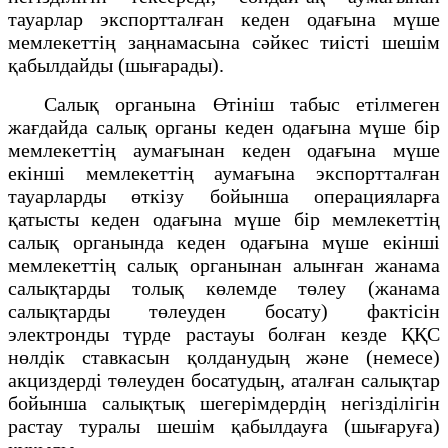
тауарлар экспортталған кеден одағына мүше
мемлекеттің заңнамасына сәйкес тиісті шешім
қабылдайды (шығарады).
Салық органына Өтініш табыс етілмеген
жағдайда салық органы кеден одағына мүше бір
мемлекеттің аумағынан кеден одағына мүше
екінші мемлекеттің аумағына экспортталған
тауарларды өткізу бойынша операцияларға
қатысты кеден одағына мүше бір мемлекеттің
салық органында кеден одағына мүше екінші
мемлекеттің салық органынан алынған жанама
салықтарды толық көлемде төлеу (жанама
салықтарды төлеуден босату) фактісін
электронды түрде растауы болған кезде ҚҚС
нөлдік ставкасын қолданудың және (немесе)
акциздерді төлеуден босатудың, аталған салықтар
бойынша салықтық шегерімдердің негізділігін
растау туралы шешім қабылдауға (шығаруға)