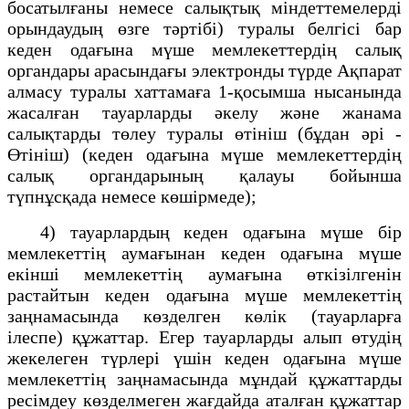
босатылғаны немесе салықтық міндеттемелерді
орындаудың өзге тәртібі) туралы белгісі бар
кеден одағына мүше мемлекеттердің салық
органдары арасындағы электронды түрде Ақпарат
алмасу туралы хаттамаға 1-қосымша нысанында
жасалған тауарларды әкелу және жанама
салықтарды төлеу туралы өтініш (бұдан әрі -
Өтініш) (кеден одағына мүше мемлекеттердің
салық органдарының қалауы бойынша
түпнұсқада немесе көшірмеде);
4) тауарлардың кеден одағына мүше бір
мемлекеттің аумағынан кеден одағына мүше
екінші мемлекеттің аумағына өткізілгенін
растайтын кеден одағына мүше мемлекеттің
заңнамасында көзделген көлік (тауарларға
ілеспе) құжаттар. Егер тауарларды алып өтудің
жекелеген түрлері үшін кеден одағына мүше
мемлекеттің заңнамасында мұндай құжаттарды
ресімдеу көзделмеген жағдайда аталған құжаттар