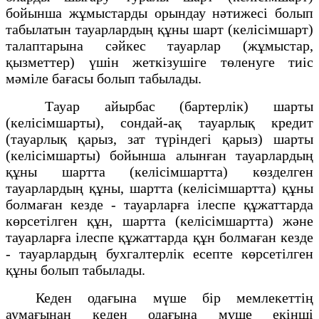
бойынша жұмыстарды орындау нәтижесі болып
табылатын тауарлардың құны шарт (келісімшарт)
талаптарына сәйкес тауарлар (жұмыстар,
қызметтер) үшін жеткізушіге төленуге тиіс
мәміле бағасы болып табылады.
Тауар айырбас (бартерлік) шарты
(келісімшарты), сондай-ақ тауарлық кредит
(тауарлық қарыз, зат түріндегі қарыз) шарты
(келісімшарты) бойынша алынған тауарлардың
құны шартта (келісімшартта) көзделген
тауарлардың құны, шартта (келісімшартта) құны
болмаған кезде - тауарларға ілеспе құжаттарда
көрсетілген құн, шартта (келісімшартта) және
тауарларға ілеспе құжаттарда құн болмаған кезде
- тауарлардың бухгалтерлік есепте көрсетілген
құны болып табылады.
Кеден одағына мүше бір мемлекеттің
аумағынан кеден одағына мүше екінші