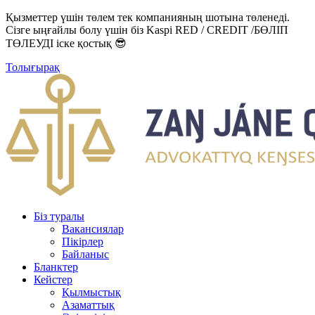
Қызметтер үшін төлем тек компанияның шотына төленеді.
Сізге ыңғайлы болу үшін біз Kaspi RED / CREDIT /БӨЛІП
ТӨЛЕУДІ іске қостық 😎
Толығырақ
Біз туралы
Вакансиялар
Пікірлер
Байланыс
Бланктер
Кейстер
Қылмыстық
Азаматтық