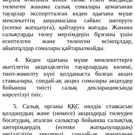
төленген жанама салық сомалары аумағынан
тауарлар экспортталған кеден одағына мүше
мемлекеттің заңнамасына сәйкес шегеруге
(есепке жатқызуға), қайтаруға жатады. Жанама
салықтарды төлеу мерзімдерін бұзғаны үшін
есептелген және төленген өсімпұлдар,
айыппұлдар сомалары қайтарылмайды.
4. Кеден одағына мүше мемлекеттерге
әкетілетін акцизделетін тауарлардың көлемі,
тиеп-жөнелту күні қолданыста болған акциз
ставкалары, сондай-ақ акциз сомалары акциздер
бойынша тиісті салық декларациясында
көрсетілуі тиіс.
5. Салық органы ҚҚС нөлдік ставкасын
қолданудың және (немесе) акциздерді төлеуден
босатудың, аталған салықтар бойынша салықтық
шегерімдердің (есепке жатқызулардың)
негізділігін тексереді, сондай-ақ аумағынан