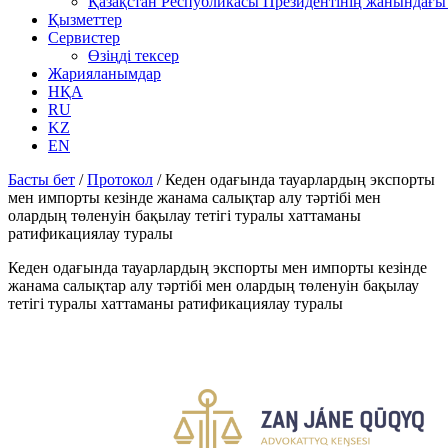
Қазақстан Республикасы Президентінің жанындағы 
Қызметтер
Сервистер
Өзіңді тексер
Жарияланымдар
НҚА
RU
KZ
EN
Басты бет
/
Протокол
/
Кеден одағында тауарлардың экспорты
мен импорты кезінде жанама салықтар алу тәртібі мен
олардың төленуін бақылау тетігі туралы хаттаманы
ратификациялау туралы
Кеден одағында тауарлардың экспорты мен импорты кезінде
жанама салықтар алу тәртібі мен олардың төленуін бақылау
тетігі туралы хаттаманы ратификациялау туралы