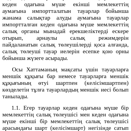
кеден одағына мүше екінші мемлекеттің
аумағына импортталатын тауарлар бойынша
жанама салықтар алуды аумағына тауарлар
импортталған кеден одағына мүше мемлекеттің
салық органы мынадай ерекшеліктерді ескере
отырып, арнаулы салық режимдерін
пайдаланатын салық төлеушілерді қоса алғанда,
салық төлеуші тауар иелерін есепке қою орны
бойынша жүзеге асырады.
Осы Хаттаманың мақсаты үшін тауарларға
меншік құқығы бар немесе тауарларға меншік
құқығының өтуі шартпен (келісімшартпен)
көзделетін тұлға тауарлардың меншік иесі болып
танылады.
1.1. Егер тауарлар кеден одағына мүше бір
мемлекеттің салық төлеушісі мен кеден одағына
мүше екінші бір мемлекеттің салық төлеушісі
арасындағы шарт (келісімшарт) негізінде сатып