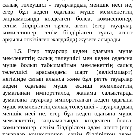
салық төлеушісі - тауарлардың меншік иесі не,
егер бұл кеден одағына мүше мемлекеттің
заңнамасында көзделген болса, комиссионер,
сенім білдірілген тұлға, агент (егер тауарлар
комиссионер, сенім білдірілген тұлға, агент
арқылы өткізілген жағдайда) жүзеге асырады.
1.5. Егер тауарлар кеден одағына мүше
мемлекеттің салық төлеушісі мен кеден одағына
мүше болып табылмайтын мемлекеттің салық
төлеушісі арасындағы шарт (келісімшарт)
негізінде сатып алынса және бұл ретте тауарлар
кеден одағына мүше екінші мемлекеттің
аумағынан импортталса, жанама салықтарды
аумағына тауарлар импортталған кеден одағына
мүше мемлекеттің салық төлеушісі - тауарлардың
меншік иесі не, егер бұл кеден одағына мүше
мемлекеттің заңнамасында көзделген болса,
комиссионер, сенім білдірілген адам, агент (егер
тауарлар комиссионер, сенім білдірілген адам,