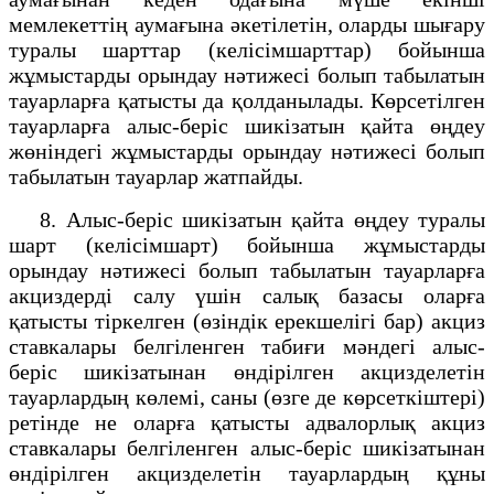
мемлекеттің аумағына әкетілетін, оларды шығару
туралы шарттар (келісімшарттар) бойынша
жұмыстарды орындау нәтижесі болып табылатын
тауарларға қатысты да қолданылады. Көрсетілген
тауарларға алыс-беріс шикізатын қайта өңдеу
жөніндегі жұмыстарды орындау нәтижесі болып
табылатын тауарлар жатпайды.
8. Алыс-беріс шикізатын қайта өңдеу туралы
шарт (келісімшарт) бойынша жұмыстарды
орындау нәтижесі болып табылатын тауарларға
акциздерді салу үшін салық базасы оларға
қатысты тіркелген (өзіндік ерекшелігі бар) акциз
ставкалары белгіленген табиғи мәндегі алыс-
беріс шикізатынан өндірілген акцизделетін
тауарлардың көлемі, саны (өзге де көрсеткіштері)
ретінде не оларға қатысты адвалорлық акциз
ставкалары белгіленген алыс-беріс шикізатынан
өндірілген акцизделетін тауарлардың құны