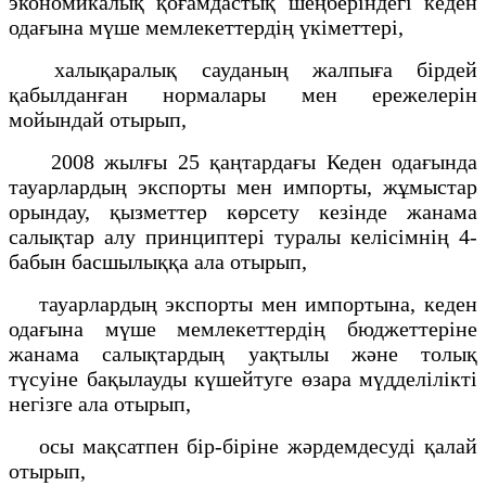
экономикалық қоғамдастық шеңберіндегі кеден
одағына мүше мемлекеттердің үкіметтері,
халықаралық сауданың жалпыға бірдей
қабылданған нормалары мен ережелерін
мойындай отырып,
2008 жылғы 25 қаңтардағы Кеден одағында
тауарлардың экспорты мен импорты, жұмыстар
орындау, қызметтер көрсету кезінде жанама
салықтар алу принциптері туралы келісімнің 4-
бабын басшылыққа ала отырып,
тауарлардың экспорты мен импортына, кеден
одағына мүше мемлекеттердің бюджеттеріне
жанама салықтардың уақтылы және толық
түсуіне бақылауды күшейтуге өзара мүдделілікті
негізге ала отырып,
осы мақсатпен бір-біріне жәрдемдесуді қалай
отырып,