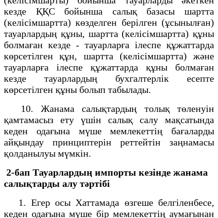
кезде ҚҚС бойынша салық базасы шартта
(келісімшартта) көзделген берілген (ұсынылған)
тауарлардың құны, шартта (келісімшартта) құны
болмаған кезде - тауарларға ілеспе құжаттарда
көрсетілген құн, шартта (келісімшартта) және
тауарларға ілеспе құжаттарда құны болмаған
кезде тауарлардың бухгалтерлік есепте
көрсетілген құны болып табылады.
10. Жанама салықтардың толық төленуін
қамтамасыз ету үшін салық салу мақсатында
кеден одағына мүше мемлекеттің бағаларды
айқындау принциптерін реттейтін заңнамасы
қолданылуы мүмкін.
2-бап Тауарлардың импорты кезінде жанама
салықтарды алу тәртібі
1. Егер осы Хаттамада өзгеше белгіленбесе,
кеден одағына мүше бір мемлекеттің аумағынан