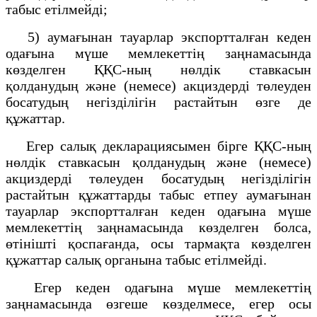
табыс етілмейді;
5) аумағынан тауарлар экспортталған кеден
одағына мүше мемлекеттің заңнамасында
көзделген ҚҚС-ның нөлдік ставкасын
қолданудың және (немесе) акциздерді төлеуден
босатудың негізділігін растайтын өзге де
құжаттар.
Егер салық декларациясымен бірге ҚҚС-ның
нөлдік ставкасын қолданудың және (немесе)
акциздерді төлеуден босатудың негізділігін
растайтын құжаттарды табыс етпеу аумағынан
тауарлар экспортталған кеден одағына мүше
мемлекеттің заңнамасында көзделген болса,
өтінішті қоспағанда, осы тармақта көзделген
құжаттар салық органына табыс етілмейді.
Егер кеден одағына мүше мемлекеттің
заңнамасында өзгеше көзделмесе, егер осы