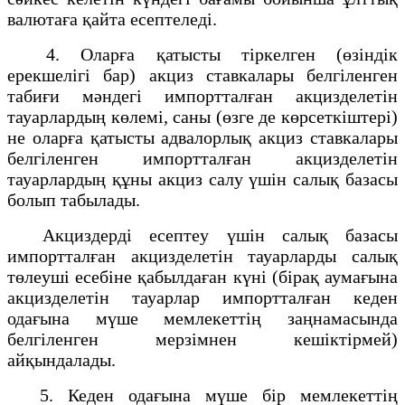
валютаға қайта есептеледі.
4. Оларға қатысты тіркелген (өзіндік
ерекшелігі бар) акциз ставкалары белгіленген
табиғи мәндегі импортталған акцизделетін
тауарлардың көлемі, саны (өзге де көрсеткіштері)
не оларға қатысты адвалорлық акциз ставкалары
белгіленген импортталған акцизделетін
тауарлардың құны акциз салу үшін салық базасы
болып табылады.
Акциздерді есептеу үшін салық базасы
импортталған акцизделетін тауарларды салық
төлеуші есебіне қабылдаған күні (бірақ аумағына
акцизделетін тауарлар импортталған кеден
одағына мүше мемлекеттің заңнамасында
белгіленген мерзімнен кешіктірмей)
айқындалады.
5. Кеден одағына мүше бір мемлекеттің