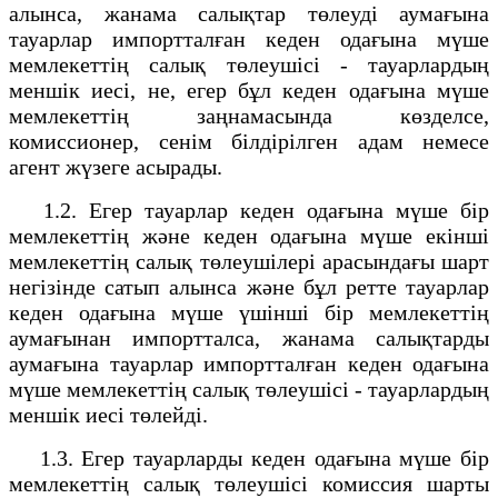
алынса, жанама салықтар төлеуді аумағына
тауарлар импортталған кеден одағына мүше
мемлекеттің салық төлеушісі - тауарлардың
меншік иесі, не, егер бұл кеден одағына мүше
мемлекеттің заңнамасында көзделсе,
комиссионер, сенім білдірілген адам немесе
агент жүзеге асырады.
1.2. Егер тауарлар кеден одағына мүше бір
мемлекеттің және кеден одағына мүше екінші
мемлекеттің салық төлеушілері арасындағы шарт
негізінде сатып алынса және бұл ретте тауарлар
кеден одағына мүше үшінші бір мемлекеттің
аумағынан импортталса, жанама салықтарды
аумағына тауарлар импортталған кеден одағына
мүше мемлекеттің салық төлеушісі - тауарлардың
меншік иесі төлейді.
1.3. Егер тауарларды кеден одағына мүше бір
мемлекеттің салық төлеушісі комиссия шарты