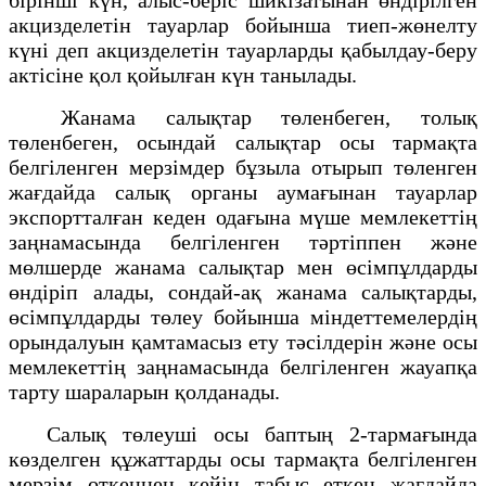
акцизделетін тауарлар бойынша тиеп-жөнелту
күні деп акцизделетін тауарларды қабылдау-беру
актісіне қол қойылған күн танылады.
Жанама салықтар төленбеген, толық
төленбеген, осындай салықтар осы тармақта
белгіленген мерзімдер бұзыла отырып төленген
жағдайда салық органы аумағынан тауарлар
экспортталған кеден одағына мүше мемлекеттің
заңнамасында белгіленген тәртіппен және
мөлшерде жанама салықтар мен өсімпұлдарды
өндіріп алады, сондай-ақ жанама салықтарды,
өсімпұлдарды төлеу бойынша міндеттемелердің
орындалуын қамтамасыз ету тәсілдерін және осы
мемлекеттің заңнамасында белгіленген жауапқа
тарту шараларын қолданады.
Салық төлеуші осы баптың 2-тармағында
көзделген құжаттарды осы тармақта белгіленген
мерзім өткеннен кейін табыс еткен жағдайда