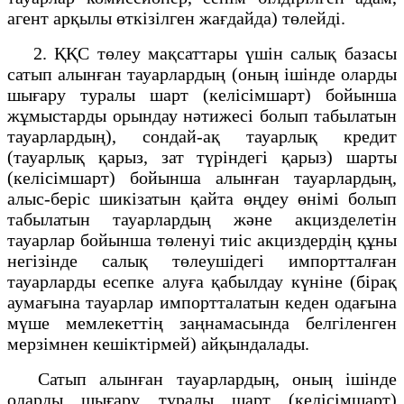
агент арқылы өткізілген жағдайда) төлейді.
2. ҚҚС төлеу мақсаттары үшін салық базасы
сатып алынған тауарлардың (оның ішінде оларды
шығару туралы шарт (келісімшарт) бойынша
жұмыстарды орындау нәтижесі болып табылатын
тауарлардың), сондай-ақ тауарлық кредит
(тауарлық қарыз, зат түріндегі қарыз) шарты
(келісімшарт) бойынша алынған тауарлардың,
алыс-беріс шикізатын қайта өңдеу өнімі болып
табылатын тауарлардың және акцизделетін
тауарлар бойынша төленуі тиіс акциздердің құны
негізінде салық төлеушідегі импортталған
тауарларды есепке алуға қабылдау күніне (бірақ
аумағына тауарлар импортталатын кеден одағына
мүше мемлекеттің заңнамасында белгіленген
мерзімнен кешіктірмей) айқындалады.
Сатып алынған тауарлардың, оның ішінде
оларды шығару туралы шарт (келісімшарт)