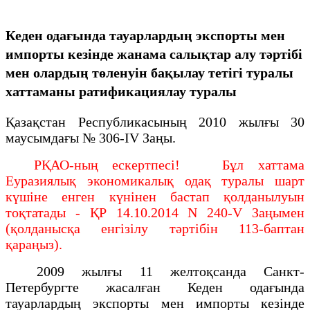
Кеден одағында тауарлардың экспорты мен
импорты кезінде жанама салықтар алу тәртібі
мен олардың төленуін бақылау тетігі туралы
хаттаманы ратификациялау туралы
Қазақстан Республикасының 2010 жылғы 30
маусымдағы № 306-IV Заңы.
РҚАО-ның ескертпесі! Бұл хаттама
Еуразиялық экономикалық одақ туралы шарт
күшіне енген күнінен бастап қолданылуын
тоқтатады - ҚР 14.10.2014 N 240-V Заңымен
(қолданысқа енгізілу тәртібін 113-баптан
қараңыз).
2009 жылғы 11 желтоқсанда Санкт-
Петербургте жасалған Кеден одағында
тауарлардың экспорты мен импорты кезінде