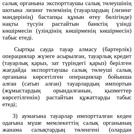
салық органына экспорттаушы салық төлеушінің
шотына лизинг төлемінің (тауарлардың (лизинг
мәндерінің) бастапқы құнын өтеу бөлігінде)
нақты түсуін растайтын банктің үзінді
көшірмесін (үзіндінің көшірменің көшірмесін)
табыс етеді.
Сыртқы сауда тауар алмасу (бартерлік)
операциялар жүзеге асырылған, тауарлық кредит
(тауарлық қарыз, зат түріндегі қарыз) берілген
жағдайда экспорттаушы салық төлеуші салық
органына көрсетілген операциялар бойынша
алған (сатып алған) тауарлардың импортын
(жұмыстардың орындалғанын, қызметтер
көрсетілгенін) растайтын құжаттарды табыс
етеді;
3) аумағына тауарлар импортталған кеден
одағына мүше мемлекеттің салық органының
жанама салықтардың төленгені (олардан