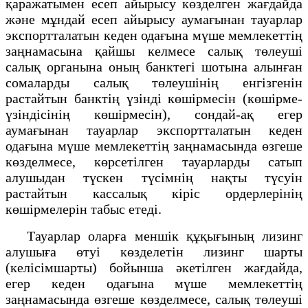
қаражатымен есеп айырысу көзделген жағдайда
және мұндай есеп айырысу аумағынан тауарлар
экспортталатын кеден одағына мүше мемлекеттің
заңнамасына қайшы келмесе салық төлеуші
салық органына оның банктегі шотына алынған
сомаларды салық төлеушінің енгізгенін
растайтын банктің үзінді көшірмесін (көшірме-
үзіндісінің көшірмесін), сондай-ақ егер
аумағынан тауарлар экспортталатын кеден
одағына мүше мемлекеттің заңнамасында өзгеше
көзделмесе, көрсетілген тауарларды сатып
алушыдан түскен түсімнің нақты түсуін
растайтын кассалық кіріс ордерлерінің
көшірмелерін табыс етеді.
Тауарлар оларға меншік құқығының лизинг
алушыға өтуі көзделетін лизинг шарты
(келісімшарты) бойынша әкетілген жағдайда,
егер кеден одағына мүше мемлекеттің
заңнамасында өзгеше көзделмесе, салық төлеуші