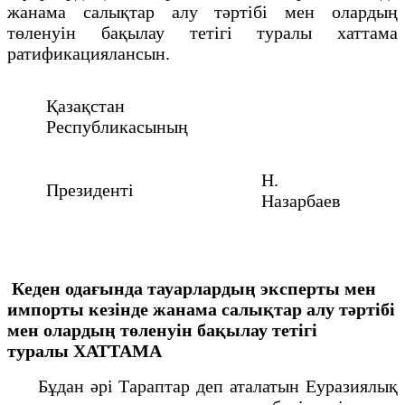
жанама салықтар алу тәртібі мен олардың
төленуін бақылау тетігі туралы хаттама
ратификациялансын.
Қазақстан
Республикасының
Н.
Президенті
Назарбаев
Кеден одағында тауарлардың эксперты мен
импорты кезінде жанама
салықтар алу тәртібі
мен олардың төленуін бақылау тетігі
туралы
ХАТТАМА
Бұдан әрі Тараптар деп аталатын Еуразиялық