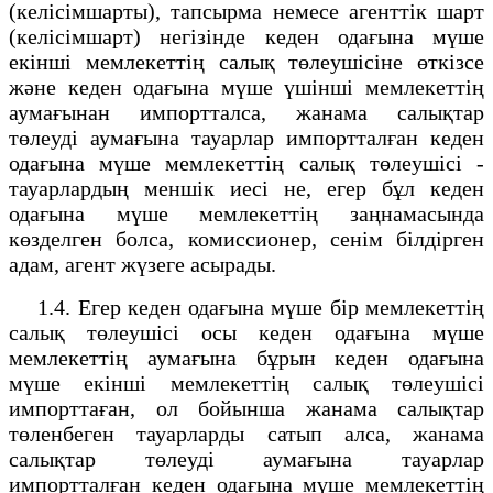
(келісімшарты), тапсырма немесе агенттік шарт
(келісімшарт) негізінде кеден одағына мүше
екінші мемлекеттің салық төлеушісіне өткізсе
және кеден одағына мүше үшінші мемлекеттің
аумағынан импортталса, жанама салықтар
төлеуді аумағына тауарлар импортталған кеден
одағына мүше мемлекеттің салық төлеушісі -
тауарлардың меншік иесі не, егер бұл кеден
одағына мүше мемлекеттің заңнамасында
көзделген болса, комиссионер, сенім білдірген
адам, агент жүзеге асырады.
1.4. Егер кеден одағына мүше бір мемлекеттің
салық төлеушісі осы кеден одағына мүше
мемлекеттің аумағына бұрын кеден одағына
мүше екінші мемлекеттің салық төлеушісі
импорттаған, ол бойынша жанама салықтар
төленбеген тауарларды сатып алса, жанама
салықтар төлеуді аумағына тауарлар
импортталған кеден одағына мүше мемлекеттің