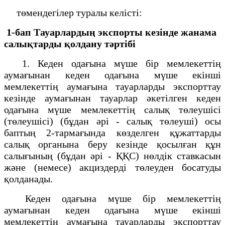
төмендегілер туралы келісті:
1-бап Тауарлардың экспорты кезінде жанама
салықтарды қолдану тәртібі
1. Кеден одағына мүше бір мемлекеттің
аумағынан кеден одағына мүше екінші
мемлекеттің аумағына тауарларды экспорттау
кезінде аумағынан тауарлар әкетілген кеден
одағына мүше мемлекеттің салық төлеушісі
(төлеушісі) (бұдан әрі - салық төлеуші) осы
баптың 2-тармағында көзделген құжаттарды
салық органына беру кезінде қосылған құн
салығының (бұдан әрі - ҚҚС) нөлдік ставкасын
және (немесе) акциздерді төлеуден босатуды
қолданады.
Кеден одағына мүше бір мемлекеттің
аумағынан кеден одағына мүше екінші
мемлекеттің аумағына тауарларды экспорттау