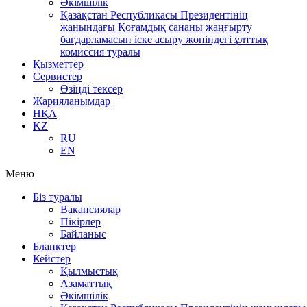
Әкімшілік
Қазақстан Республикасы Президентінің
жанындағы Қоғамдық сананы жаңғырту
бағдарламасын іске асыру жөніндегі ұлттық
комиссия туралы
Қызметтер
Сервистер
Өзіңді тексер
Жарияланымдар
НҚА
KZ
RU
EN
Меню
Біз туралы
Вакансиялар
Пікірлер
Байланыс
Бланктер
Кейстер
Қылмыстық
Азаматтық
Әкімшілік