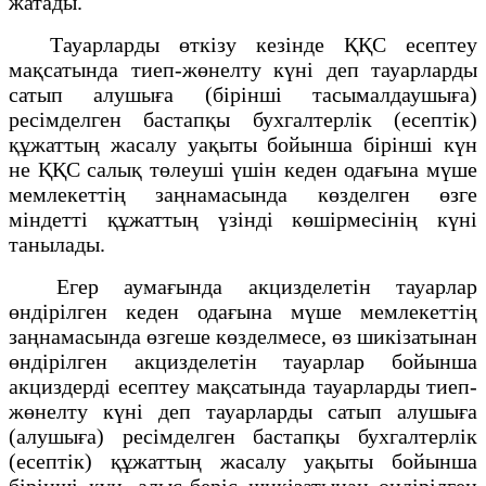
жатады.
Тауарларды өткізу кезінде ҚҚС есептеу
мақсатында тиеп-жөнелту күні деп тауарларды
сатып алушыға (бірінші тасымалдаушыға)
ресімделген бастапқы бухгалтерлік (есептік)
құжаттың жасалу уақыты бойынша бірінші күн
не ҚҚС салық төлеуші үшін кеден одағына мүше
мемлекеттің заңнамасында көзделген өзге
міндетті құжаттың үзінді көшірмесінің күні
танылады.
Егер аумағында акцизделетін тауарлар
өндірілген кеден одағына мүше мемлекеттің
заңнамасында өзгеше көзделмесе, өз шикізатынан
өндірілген акцизделетін тауарлар бойынша
акциздерді есептеу мақсатында тауарларды тиеп-
жөнелту күні деп тауарларды сатып алушыға
(алушыға) ресімделген бастапқы бухгалтерлік
(есептік) құжаттың жасалу уақыты бойынша
бірінші күн, алыс-беріс шикізатынан өндірілген