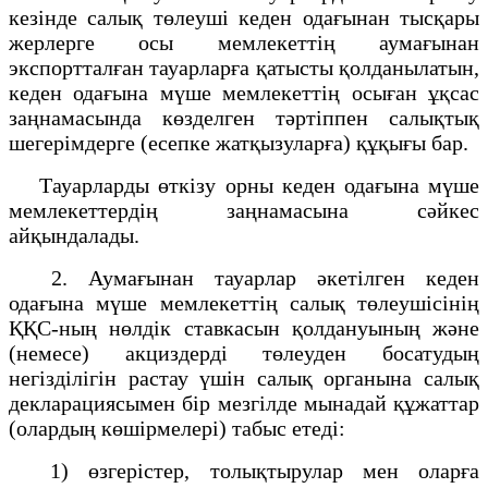
кезінде салық төлеуші кеден одағынан тысқары
жерлерге осы мемлекеттің аумағынан
экспортталған тауарларға қатысты қолданылатын,
кеден одағына мүше мемлекеттің осыған ұқсас
заңнамасында көзделген тәртіппен салықтық
шегерімдерге (есепке жатқызуларға) құқығы бар.
Тауарларды өткізу орны кеден одағына мүше
мемлекеттердің заңнамасына сәйкес
айқындалады.
2. Аумағынан тауарлар әкетілген кеден
одағына мүше мемлекеттің салық төлеушісінің
ҚҚС-ның нөлдік ставкасын қолдануының және
(немесе) акциздерді төлеуден босатудың
негізділігін растау үшін салық органына салық
декларациясымен бір мезгілде мынадай құжаттар
(олардың көшірмелері) табыс етеді:
1) өзгерістер, толықтырулар мен оларға