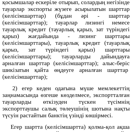
қосымшалар ескеріле отырып, солардың негізінде
тауарлар экспорты жүзеге асырылатын шарттар
(келісімшарттар) (бұдан әрі - шарттар
(келісімшарттар); тауарлар лизингі немесе
тауарлық кредит (тауарлық қарыз, зат түріндегі
қарыз) жағдайында - лизинг шарттары
(келісімшарттары), тауарлық кредит (тауарлық
қарыз, зат түріндегі қарыз) шарттары
(келісімшарттары); тауарларды дайындауға
арналған шарттар (келісімшарттар); алыс-беріс
шикізатын қайта өңдеуге арналған шарттар
(келісімшарттар);
2) егер кеден одағына мүше мемлекеттің
заңнамасында өзгеше көзделмесе, экспортталған
тауарларды өткізуден түскен түсімнің
экспорттаушы салық төлеушінің шотына нақты
түсуін растайтын банктің үзінді көшірмесі.
Егер шартта (келісімшартта) қолма-қол ақша