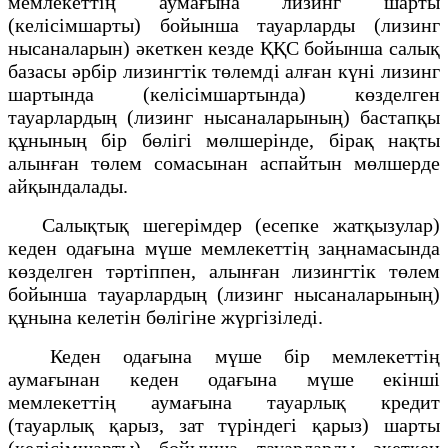
мемлекеттің аумағына лизинг шарты
(келісімшарты) бойынша тауарларды (лизинг
нысаналарын) әкеткен кезде ҚҚС бойынша салық
базасы әрбір лизингтік төлемді алған күні лизинг
шартында (келісімшартында) көзделген
тауарлардың (лизинг нысаналарының) бастапқы
құнының бір бөлігі мөлшерінде, бірақ нақты
алынған төлем сомасынан аспайтын мөлшерде
айқындалады.
Салықтық шегерімдер (есепке жатқызулар)
кеден одағына мүше мемлекеттің заңнамасында
көзделген тәртіппен, алынған лизингтік төлем
бойынша тауарлардың (лизинг нысаналарының)
құнына келетін бөлігіне жүргізіледі.
Кеден одағына мүше бір мемлекеттің
аумағынан кеден одағына мүше екінші
мемлекеттің аумағына тауарлық кредит
(тауарлық қарыз, зат түріндегі қарыз) шарты
(келісімшарты) бойынша тауарларды әкеткен