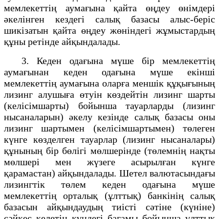
мемлекеттің аумағына қайта өңдеу өнімдері
әкелінген кездегі салық базасы алыс-беріс
шикізатын қайта өңдеу жөніндегі жұмыстардың
құны ретінде айқындалады.
3. Кеден одағына мүше бір мемлекеттің
аумағынан кеден одағына мүше екінші
мемлекеттің аумағына оларға меншік құқығының
лизинг алушыға өтуін көздейтін лизинг шарты
(келісімшарты) бойынша тауарларды (лизинг
нысаналарын) әкелу кезінде салық базасы оны
лизинг шартымен (келісімшартымен) төлеген
күнге көзделген тауарлар (лизинг нысаналары)
құнының бір бөлігі мөлшерінде (төлемнің нақты
мөлшері мен жүзеге асырылған күнге
қарамастан) айқындалады. Шетел валютасындағы
лизингтік төлем кеден одағына мүше
мемлекеттің орталық (ұлттық) банкінің салық
базасын айқындаудың тиісті сәтіне (күніне)
сәйкес келетін күндегі бағамы бойынша ұлттық