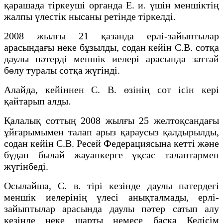
қарашада тіркеуші органда Е. и. үшін меншіктің
жалпы үлестік нысаны ретінде тіркелді.
2008 жылғы 21 қазанда ерлі-зайыптылар
арасындағы неке бұзылды, содан кейін С.В. сотқа
даулы пәтерді меншік иелері арасында заттай
бөлу туралы сотқа жүгінді.
Алайда, кейіннен С. В. өзінің сот ісін кері
қайтарып алды.
Қалалық соттың 2008 жылғы 25 желтоқсандағы
ұйғарымымен талап арыз қараусыз қалдырылды,
содан кейін С.В. Ресей Федерациясына кетті және
бұдан былай жауапкерге ұқсас талаптармен
жүгінбеді.
Осылайша, С. в. тірі кезінде даулы пәтердегі
меншік иелерінің үлесі анықталмады, ерлі-
зайыптылар арасында даулы пәтер сатып алу
кезінде неке шарты немесе басқа Келісім