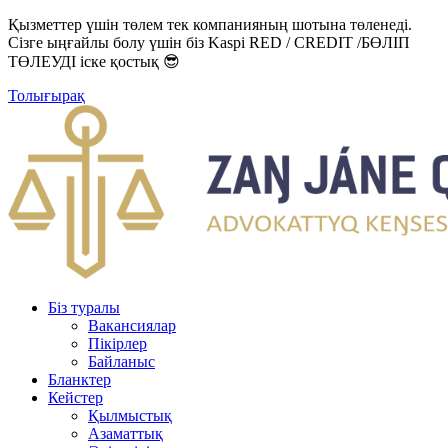
Қызметтер үшін төлем тек компанияның шотына төленеді.
Сізге ыңғайлы болу үшін біз Kaspi RED / CREDIT /БӨЛІП
ТӨЛЕУДІ іске қостық 😎
Толығырақ
Біз туралы
Вакансиялар
Пікірлер
Байланыс
Бланктер
Кейстер
Қылмыстық
Азаматтық