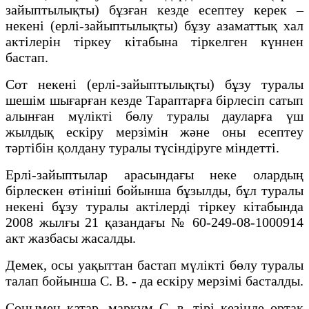
зайыптылықты) бұзған кезде есептеу керек –
некені (ерлі-зайыптылықты) бұзу азаматтық хал
актілерін тіркеу кітабына тіркелген күннен
бастап.
Сот некені (ерлі-зайыптылықты) бұзу туралы
шешім шығарған кезде Тараптарға бірлесіп сатып
алынған мүлікті бөлу туралы дауларға үш
жылдық ескіру мерзімін және оны есептеу
тәртібін қолдану туралы түсіндіруге міндетті.
Ерлі-зайыптылар арасындағы неке олардың
бірлескен өтініші бойынша бұзылды, бұл туралы
некені бұзу туралы актілерді тіркеу кітабында
2008 жылғы 21 қазандағы № 60-249-08-1000914
акт жазбасы жасалды.
Демек, осы уақыттан бастап мүлікті бөлу туралы
талап бойынша С. В. - да ескіру мерзімі басталды.
Сонымен қатар, марқұм С. в. тірі кезінде ортақ