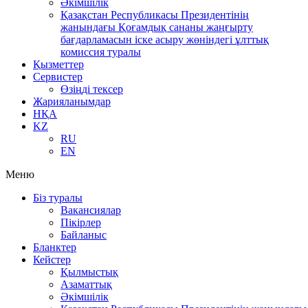
Әкімшілік
Қазақстан Республикасы Президентінің
жанындағы Қоғамдық сананы жаңғырту
бағдарламасын іске асыру жөніндегі ұлттық
комиссия туралы
Қызметтер
Сервистер
Өзіңді тексер
Жарияланымдар
НҚА
KZ
RU
EN
Меню
Біз туралы
Вакансиялар
Пікірлер
Байланыс
Бланктер
Кейстер
Қылмыстық
Азаматтық
Әкімшілік