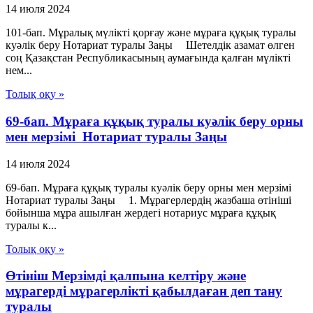
14 июля 2024
101-бап. Мұралық мүлiктi қорғау және мұраға құқық туралы
куәлiк беру Нотариат туралы Заңы Шетелдiк азамат өлген
соң Қазақстан Республикасының аумағында қалған мүлiктi
нем...
Толық оқу »
69-бап. Мұраға құқық туралы куәлiк беру орны
мен мерзiмi Нотариат туралы Заңы
14 июля 2024
69-бап. Мұраға құқық туралы куәлiк беру орны мен мерзiмi
Нотариат туралы Заңы 1. Мұрагерлердiң жазбаша өтiнiшi
бойынша мұра ашылған жердегi нотариус мұраға құқық
туралы к...
Толық оқу »
Өтініш Мерзімді қалпына келтіру және
мұрагерді мұрагерлікті қабылдаған деп тану
туралы