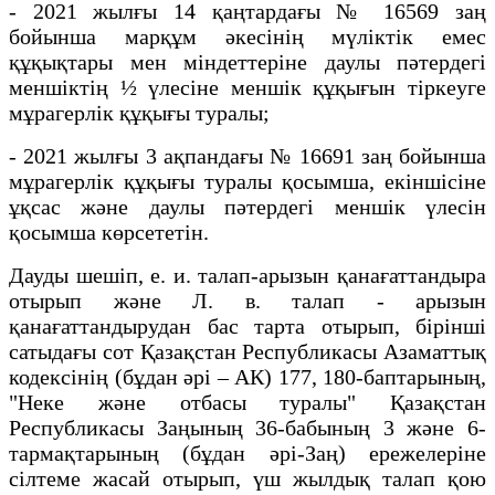
- 2021 жылғы 14 қаңтардағы № 16569 заң
бойынша марқұм әкесінің мүліктік емес
құқықтары мен міндеттеріне даулы пәтердегі
меншіктің ½ үлесіне меншік құқығын тіркеуге
мұрагерлік құқығы туралы;
- 2021 жылғы 3 ақпандағы № 16691 заң бойынша
мұрагерлік құқығы туралы қосымша, екіншісіне
ұқсас және даулы пәтердегі меншік үлесін
қосымша көрсететін.
Дауды шешіп, е. и. талап-арызын қанағаттандыра
отырып және Л. в. талап - арызын
қанағаттандырудан бас тарта отырып, бірінші
сатыдағы сот Қазақстан Республикасы Азаматтық
кодексінің (бұдан әрі – АК) 177, 180-баптарының,
"Неке және отбасы туралы" Қазақстан
Республикасы Заңының 36-бабының 3 және 6-
тармақтарының (бұдан әрі-Заң) ережелеріне
сілтеме жасай отырып, үш жылдық талап қою