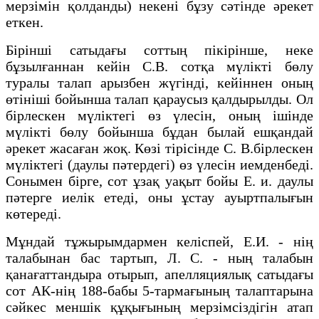
мерзімін қолданды) некені бұзу сәтінде әрекет
еткен.
Бірінші сатыдағы соттың пікірінше, неке
бұзылғаннан кейін С.В. сотқа мүлікті бөлу
туралы талап арызбен жүгінді, кейіннен оның
өтініші бойынша талап қараусыз қалдырылды. Ол
бірлескен мүліктегі өз үлесін, оның ішінде
мүлікті бөлу бойынша бұдан былай ешқандай
әрекет жасаған жоқ. Көзі тірісінде С. В.бірлескен
мүліктегі (даулы пәтердегі) өз үлесін иемденбеді.
Сонымен бірге, сот ұзақ уақыт бойы Е. и. даулы
пәтерге иелік етеді, оны ұстау ауыртпалығын
көтереді.
Мұндай тұжырымдармен келіспей, Е.И. - нің
талабынан бас тартып, Л. С. - ның талабын
қанағаттандыра отырып, апелляциялық сатыдағы
сот АК-нің 188-бабы 5-тармағының талаптарына
сәйкес меншік құқығының мерзімсіздігін атап