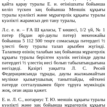
қайта қарау туралы Е. и. өтінішхаты бойынша
келіп түскен заң бойынша Меншік құқығы
туралы куәлікті және мұрагерлік құқығы туралы
куәлікті жарамсыз деп тану туралы,
Л.с. е. и. – ҒА Ш қаласы, Т көшесі, 1/2 үй, № 1
пәтер (бұдан әрі-даулы пәтер) мекенжайы
бойынша 5 112 500 теңге сомасында пәтердегі ½
үлесті бөлу туралы талап арызбен жүгінді.
Талапкер өзінің талабын заң бойынша мұрагерлік
құқығы туралы берілген куәлік негізінде даулы
пәтердегі ½ үлестің иесі болып табылатындығына
негіздеді. Қазіргі уақытта Л. С. Ресей
Федерациясында тұрады, даулы жылжымайтын
мүлікке қызығушылық танытпайды, өйткені
пәтерде сотталушымен бірге тұруға мүмкіндік
жоқ, оған ақша қажет.
Е. и. Л. С., нотариус Т. Ю. меншік құқығы туралы
куәлікті және заң бойынша мұрагерлік құқығы