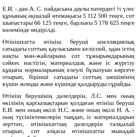
Е.И. - дан А. С. пайдасына даулы пәтердегі ½ үлес
құнының ақшалай өтемақысы 5 112 500 теңге, сот
шығыстары 66 125 теңге, барлығы 5 178 625 теңге
көлемінде өндірілді.
Өтінішхатта өтініш беруші апелляциялық
сатыдағы соттың қаулысымен келіспей, одан істің
нақты мән-жайларына сот тұжырымдарының
сәйкес настігін, материалдық және іс жүргізу
құқығы нормаларының елеулі бұзылуын көрсете
отырып, бірінші сатыдағы соттың шешімінің
күшін жоюды және күшінде қалдыруды сұрайды.
Өтініш берушінің дәлелдерін, Л.С. мен оның
өкілінің қарсылықтарын қолдаған өтініш беруші
Е.И. мен оның өкілі Н.С. және оның өкілі Н. А. -
ның түсініктемелерін тыңдап, іс материалдарын
зерттеп, өтінішхаттың дәлелдерін талқылай
отырып, сот алқасы өтінішхатты мынадай