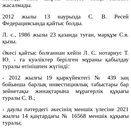
жасалмады.
2012 жылы 13 наурызда С. В. Ресей
Федерациясында қайтыс болды.
Л. с., 1986 жылы 23 қазанда туған, марқұм С.в.
қызы.
Әкесі қайтыс болғаннан кейін Л. С. нотариус Т.
Ю. - ға куәліктер берілген мұраны қабылдау
туралы өтінішпен жүгінді:
- 2012 жылғы 19 қыркүйектегі № 439 заң
бойынша барлық инвестициялық табыстары бар
зейнетақы жинақтарына мұрагерлік құқығы
туралы С. В.;
- даулы пәтердегі әкесінің меншік үлесіне 2021
жылғы 14 қаңтардағы № 16568 меншік құқығы
туралы;