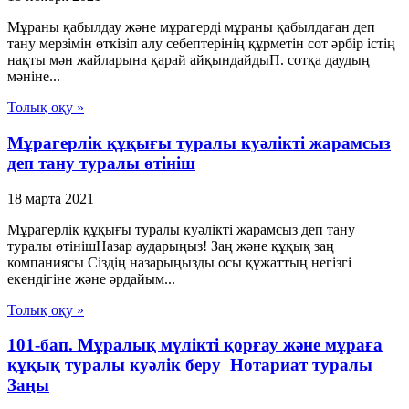
Мұраны қабылдау және мұрагерді мұраны қабылдаған деп
тану мерзімін өткізіп алу себептерінің құрметін сот әрбір істің
нақты мән жайларына қарай айқындайдыП. сотқа даудың
мәніне...
Толық оқу »
Мұрагерлік құқығы туралы куәлікті жарамсыз
деп тану туралы өтініш
18 марта 2021
Мұрагерлік құқығы туралы куәлікті жарамсыз деп тану
туралы өтінішНазар аударыңыз! Заң және құқық заң
компаниясы Сіздің назарыңызды осы құжаттың негізгі
екендігіне және әрдайым...
Толық оқу »
101-бап. Мұралық мүлiктi қорғау және мұраға
құқық туралы куәлiк беру Нотариат туралы
Заңы