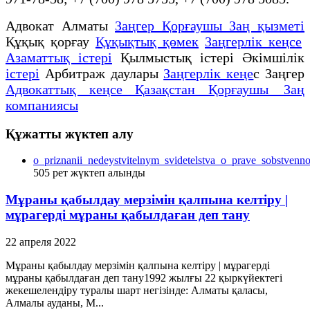
Адвокат Алматы
Заңгер Қорғаушы Заң қызметі
Құқық қорғау
Құқықтық қөмек
Заңгерлік кеңсе
Азаматтық істері
Қылмыстық істері Әкімшілік
істері
Арбитраж даулары
Заңгерлік кеңе
с Заңгер
Адвокаттық кеңсе Қазақстан Қорғаушы Заң
компаниясы
Құжатты жүктеп алу
o_priznanii_nedeystvitelnym_svidetelstva_o_prave_sobstvenno
505
рет жүктеп алынды
Мұраны қабылдау мерзімін қалпына келтіру |
мұрагерді мұраны қабылдаған деп тану
22 апреля 2022
Мұраны қабылдау мерзімін қалпына келтіру | мұрагерді
мұраны қабылдаған деп тану1992 жылғы 22 қыркүйектегі
жекешелендіру туралы шарт негізінде: Алматы қаласы,
Алмалы ауданы, М...