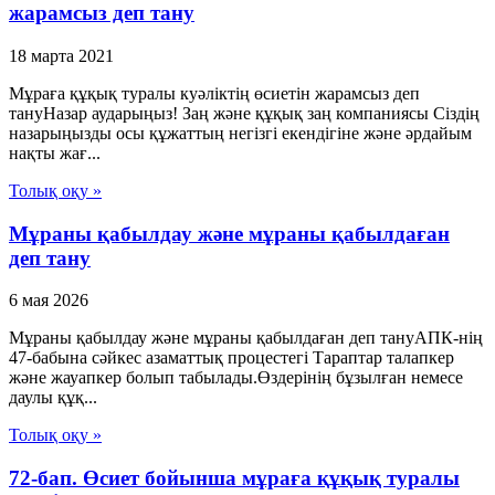
жарамсыз деп тану
18 марта 2021
Мұраға құқық туралы куәліктің өсиетін жарамсыз деп
тануНазар аударыңыз! Заң және құқық заң компаниясы Сіздің
назарыңызды осы құжаттың негізгі екендігіне және әрдайым
нақты жағ...
Толық оқу »
Мұраны қабылдау және мұраны қабылдаған
деп тану
6 мая 2026
Мұраны қабылдау және мұраны қабылдаған деп тануАПК-нің
47-бабына сәйкес азаматтық процестегі Тараптар талапкер
және жауапкер болып табылады.Өздерінің бұзылған немесе
даулы құқ...
Толық оқу »
72-бап. Өсиет бойынша мұраға құқық туралы