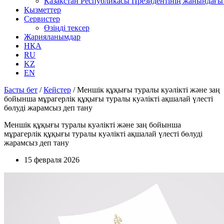
Қазақстан Республикасы Президентінің жанындағы 
Қызметтер
Сервистер
Өзіңді тексер
Жарияланымдар
НҚА
RU
KZ
EN
Басты бет
/
Кейстер
/
Меншік құқығы туралы куәлікті және заң
бойынша мұрагерлік құқығы туралы куәлікті ақшалай үлесті
бөлуді жарамсыз деп тану
Меншік құқығы туралы куәлікті және заң бойынша
мұрагерлік құқығы туралы куәлікті ақшалай үлесті бөлуді
жарамсыз деп тану
15 февраля 2026