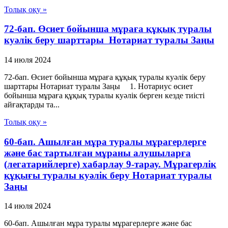
Толық оқу »
72-бап. Өсиет бойынша мұраға құқық туралы
куәлiк беру шарттары Нотариат туралы Заңы
14 июля 2024
72-бап. Өсиет бойынша мұраға құқық туралы куәлiк беру
шарттары Нотариат туралы Заңы 1. Нотариус өсиет
бойынша мұраға құқық туралы куәлiк берген кезде тиiстi
айғақтарды та...
Толық оқу »
60-бап. Ашылған мұра туралы мұрагерлерге
және бас тартылған мұраны алушыларға
(легатарийлерге) хабарлау 9-тарау. Мұрагерлiк
құқығы туралы куәлiк беру Нотариат туралы
Заңы
14 июля 2024
60-бап. Ашылған мұра туралы мұрагерлерге және бас