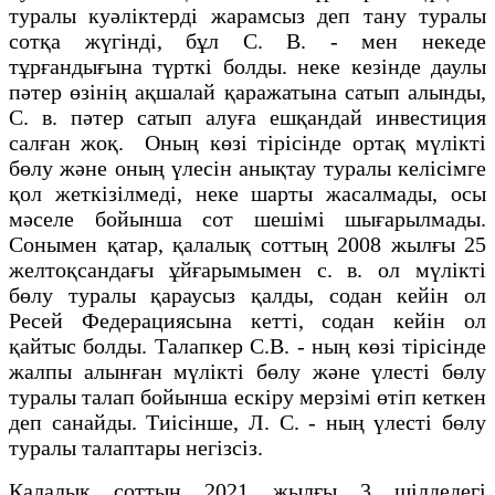
туралы куәліктерді жарамсыз деп тану туралы
сотқа жүгінді, бұл С. В. - мен некеде
тұрғандығына түрткі болды. неке кезінде даулы
пәтер өзінің ақшалай қаражатына сатып алынды,
С. в. пәтер сатып алуға ешқандай инвестиция
салған жоқ. Оның көзі тірісінде ортақ мүлікті
бөлу және оның үлесін анықтау туралы келісімге
қол жеткізілмеді, неке шарты жасалмады, осы
мәселе бойынша сот шешімі шығарылмады.
Сонымен қатар, қалалық соттың 2008 жылғы 25
желтоқсандағы ұйғарымымен с. в. ол мүлікті
бөлу туралы қараусыз қалды, содан кейін ол
Ресей Федерациясына кетті, содан кейін ол
қайтыс болды. Талапкер С.В. - ның көзі тірісінде
жалпы алынған мүлікті бөлу және үлесті бөлу
туралы талап бойынша ескіру мерзімі өтіп кеткен
деп санайды. Тиісінше, Л. С. - ның үлесті бөлу
туралы талаптары негізсіз.
Қалалық соттың 2021 жылғы 3 шілдедегі