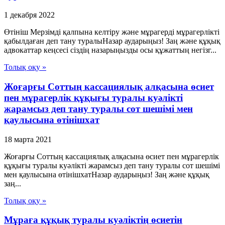
1 декабря 2022
Өтініш Мерзімді қалпына келтіру және мұрагерді мұрагерлікті
қабылдаған деп тану туралыНазар аударыңыз! Заң және құқық
адвокаттар кеңсесі сіздің назарыңызды осы құжаттың негізг...
Толық оқу »
Жоғарғы Соттың кассациялық алқасына өсиет
пен мұрагерлік құқығы туралы куәлікті
жарамсыз деп тану туралы сот шешімі мен
қаулысына өтінішхат
18 марта 2021
Жоғарғы Соттың кассациялық алқасына өсиет пен мұрагерлік
құқығы туралы куәлікті жарамсыз деп тану туралы сот шешімі
мен қаулысына өтінішхатНазар аударыңыз! Заң және құқық
заң...
Толық оқу »
Мұраға құқық туралы куәліктің өсиетін