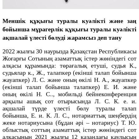
Меншік құқығы туралы куәлікті және заң
бойынша мұрагерлік құқығы туралы куәлікті
ақшалай үлесті бөлуді жарамсыз деп тану
2022 жылғы 30 наурызда Қазақстан Республикасы
Жоғарғы Сотының азаматтық істер жөніндегі сот
алқасы құрамында: төрағалық етуші, судья К.,
судьялар к., Ж., талапкер (екінші талап бойынша
жауапкер) Л. С. және оның өкілі Н. А., жауапкер
(екінші талап бойынша талапкер) Е. И. және
оның өкілі Н. С.., мобильді бейнеконференция
арқылы ашық сот отырысында Л. С. К. е. и.
ақшалай түрде үлесті бөлу туралы талап
бойынша, Е. и. К. Л. С., нотариаттық шеңбердің
жеке нотариусына (бұдан әрі – нотариус) Т. Ю.
облыстық соттың азаматтық істер жөніндегі сот
алқасының 2021 жылғы 12 қазандағы қаулысын