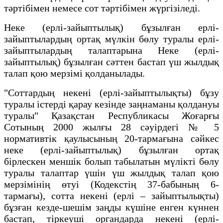
тәртібімен немесе сот тәртібімен жүргізіледі.
Неке (ерлі-зайыптылық) бұзылған ерлі-
зайыптылардың ортақ мүлкін бөлу туралы ерлі-
зайыптылардың талаптарына Неке (ерлі-
зайыптылық) бұзылған сәттен бастап үш жылдық
талап қою мерзімі қолданылады.
"Соттардың некені (ерлі-зайыптылықты) бұзу
туралы істерді қарау кезінде заңнаманы қолдануы
туралы" Қазақстан Республикасы Жоғарғы
Сотының 2000 жылғы 28 сәуірдегі № 5
нормативтік қаулысының 20-тармағына сәйкес
неке (ерлі-зайыптылық) бұзылған ортақ
бірлескен меншік болып табылатын мүлікті бөлу
туралы талаптар үшін үш жылдық талап қою
мерзімінің өтуі (Кодекстің 37-бабының 6-
тармағы), сотта некені (ерлі – зайыптылықты)
бұзған кезде-шешім заңды күшіне енген күннен
бастап, тіркеуші органдарда некені (ерлі-