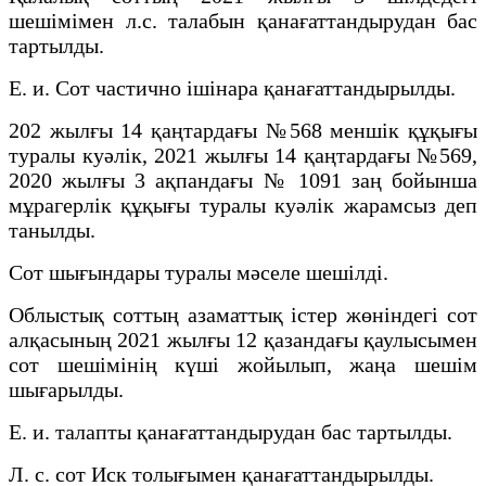
шешімімен л.с. талабын қанағаттандырудан бас
тартылды.
Е. и. Сот частично ішінара қанағаттандырылды.
202 жылғы 14 қаңтардағы №568 меншік құқығы
туралы куәлік, 2021 жылғы 14 қаңтардағы №569,
2020 жылғы 3 ақпандағы № 1091 заң бойынша
мұрагерлік құқығы туралы куәлік жарамсыз деп
танылды.
Сот шығындары туралы мәселе шешілді.
Облыстық соттың азаматтық істер жөніндегі сот
алқасының 2021 жылғы 12 қазандағы қаулысымен
сот шешімінің күші жойылып, жаңа шешім
шығарылды.
Е. и. талапты қанағаттандырудан бас тартылды.
Л. с. сот Иск толығымен қанағаттандырылды.