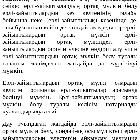
сәйкес ерлі-зайыптылардың ортақ мүлкін бөлу
ерлі-зайыптылардың кез келгенінің талабы
бойынша неке (ерлі-зайыптылық) кезеңінде де,
оны бұзғаннан кейін де, сондай-ақ кредитор ерлі-
зайыптылардың ортақ мүлкін ерлі-
зайыптылардың ортақ мүлкіндегі ерлі-
зайыптылардың бірінің үлесіне өндіріп алу үшін
ерлі-зайыптылардың ортақ мүлкін бөлу туралы
талапты мәлімдеген жағдайда да жүргізілуі
мүмкін.
Ерлі-зайыптылардың ортақ мүлкі олардың
келісімі бойынша ерлі-зайыптылар арасында
бөлінуі мүмкін. Ерлі-зайыптылардың ортақ
мүлкін бөлу туралы келісім нотариалды
куәландырылуға тиіс.
Дау туындаған жағдайда ерлі-зайыптылардың
ортақ мүлкін бөлу, сондай-ақ осы мүліктегі ерлі-
зайыптылардың үлестерін айқындау медиация