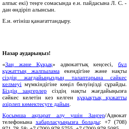
алпыс екі) теңге сомасында е.и. пайдасына Л. С. -
дан өндіріп алынсын.
Е.и. өтініш қанағаттандыру.
Назар аударыңыз!
«
Заң және Құқық
» адвокаттық кеңсесі,
бұл
құжаттың жалпылама
екендігіне және нақты
сіздің жағдайыңыздың талаптарына сәйкес
келмеуі
мүмкіндігіне көңіл бөлуіңізді сұрайды.
Біздің заңгерлер
сіздің нақты жағдайыңызға
сәйкес келетін кез келген
құқықтық құжатты
әзірлеп көмектесуге дайын
.
Қосымша ақпарат алу үшін Заңгер
/Адвокат
телефонына
хабарласуыңызға болады
: +7 (708)
971-78-58; +7 (700) 978 5755, +7 (700) 978 5085.