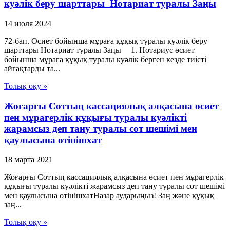
куәлiк беру шарттары Нотариат туралы Заңы
14 июля 2024
72-бап. Өсиет бойынша мұраға құқық туралы куәлiк беру
шарттары Нотариат туралы Заңы 1. Нотариус өсиет
бойынша мұраға құқық туралы куәлiк берген кезде тиiстi
айғақтарды та...
Толық оқу »
Жоғарғы Соттың кассациялық алқасына өсиет
пен мұрагерлік құқығы туралы куәлікті
жарамсыз деп тану туралы сот шешімі мен
қаулысына өтінішхат
18 марта 2021
Жоғарғы Соттың кассациялық алқасына өсиет пен мұрагерлік
құқығы туралы куәлікті жарамсыз деп тану туралы сот шешімі
мен қаулысына өтінішхатНазар аударыңыз! Заң және құқық
заң...
Толық оқу »