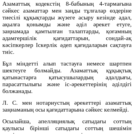
Азаматтық кодекстің 8-бабының 4-тармағына
сәйкес азаматтар мен заңды тұлғалар өздеріне
тиесілі құқықтарды жүзеге асыру кезінде адал,
ақылға қонымды және әділ әрекет етуге,
заңнамада қамтылған талаптарды, қоғамның
адамгершілік қағидаттарын, сондай-ақ
кәсіпкерлер Іскерлік әдеп қағидаларын сақтауға
тиіс.
Бұл міндетті алып тастауға немесе шартпен
шектеуге болмайды. Азаматтық құқықтық
қатынастарға қатысушылардың адалдығы,
парасаттылығы және іс-әрекеттерінің әділдігі
болжанады.
Л. С. мен нотариустың әрекеттері азаматтық
заңнаманың осы қағидаттарына сәйкес келмейді.
Осылайша, апелляциялық сатыдағы соттың
қаулысы бірінші сатыдағы соттың шешімін