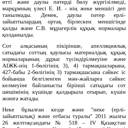
өтті және даулы пәтерді бөлу жүргізілмеді,
марқұмның үлесі Е. И. - нің жеке меншігі деп
танылмады. Демек, даулы пәтер ерлі-
зайыптылардың ортақ бірлескен меншігінде
қалды және С.В. мұрагерлік құқық нормалары
қолданылды.
Сот алқасының пікірінше, апелляциялық
сатыдағы соттың қаулысы материалдық құқық
нормаларының дұрыс түсіндірілмеуіне және
АІЖК-нің 1-бөлігінің 3), 4) тармақшаларына,
427-бабы 2-бөлігінің 3) тармақшасына сәйкес іс
бойынша белгіленген мән-жайларға сәйкес
келмеуіне байланысты бірінші сатыдағы сот
шешімінің күшінде қалдырыла отырып, күшін
жоюға жатады.
Неке бұзылған кезде және "неке (ерлі-
зайыптылық) және отбасы туралы" 2011 жылғы
26 желтоқсандағы № 518 – IV Қазақстан