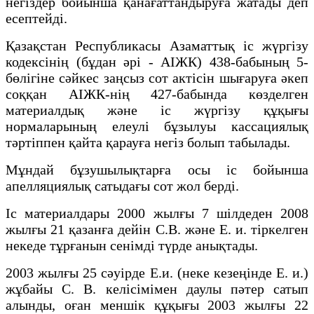
негіздер бойынша қанағаттандыруға жатады деп
есептейді.
Қазақстан Республикасы Азаматтық іс жүргізу
кодексінің (бұдан әрі - АІЖК) 438-бабының 5-
бөлігіне сәйкес заңсыз сот актісін шығаруға әкеп
соққан АІЖК-нің 427-бабында көзделген
материалдық және іс жүргізу құқығы
нормаларының елеулі бұзылуы кассациялық
тәртіппен қайта қарауға негіз болып табылады.
Мұндай бұзушылықтарға осы іс бойынша
апелляциялық сатыдағы сот жол берді.
Іс материалдары 2000 жылғы 7 шілдеден 2008
жылғы 21 қазанға дейін С.В. және Е. и. тіркелген
некеде тұрғанын сенімді түрде анықтады.
2003 жылғы 25 сәуірде Е.и. (неке кезеңінде Е. и.)
жұбайы С. В. келісімімен даулы пәтер сатып
алынды, оған меншік құқығы 2003 жылғы 22