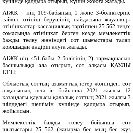
күшінде қалдыра отырып, күшін жоюға жатады.
АІЖК – нің 109-бабының 1 және 3-бөліктеріне
сәйкес өтініш берушінің пайдасына жауапкер-
өтінішхаттар кассациялық тәртіппен 25 562 теңге
сомасында өтінішхат берген кезде мемлекеттік
бажды төлеу жөніндегі сот шығыстары талап
қоюшыдан өндіріп алуға жатады.
АІЖК-нің 451-бабы 2-бөлігінің 2) тармақшасын
басшылыққа ала отырып, сот алқасы ҚАУЛЫ
ЕТТІ:
Облыстық соттың азаматтық істер жөніндегі сот
алқасының осы іс бойынша 2021 жылғы 12
қазандағы қаулысы қалалық соттың 2021 жылғы 3
шілдедегі шешімін күшінде қалдыра отырып,
жойылсын.
Мемлекеттік бажды төлеу бойынша сот
шығыстары 25 562 (жиырма бес мың бес жүз