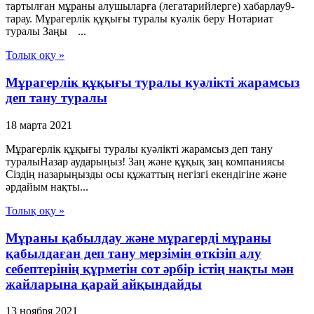
тартылған мұраны алушыларға (легатарийлерге) хабарлау9-
тарау. Мұрагерлiк құқығы туралы куәлiк беру Нотариат
туралы Заңы ...
Толық оқу »
Мұрагерлік құқығы туралы куәлікті жарамсыз
деп тану туралы
18 марта 2021
Мұрагерлік құқығы туралы куәлікті жарамсыз деп тану
туралыНазар аударыңыз! Заң және құқық заң компаниясы
Сіздің назарыңызды осы құжаттың негізгі екендігіне және
әрдайым нақты...
Толық оқу »
Мұраны қабылдау және мұрагерді мұраны
қабылдаған деп тану мерзімін өткізіп алу
себептерінің құрметін сот әрбір істің нақты мән
жайларына қарай айқындайды
13 ноября 2021