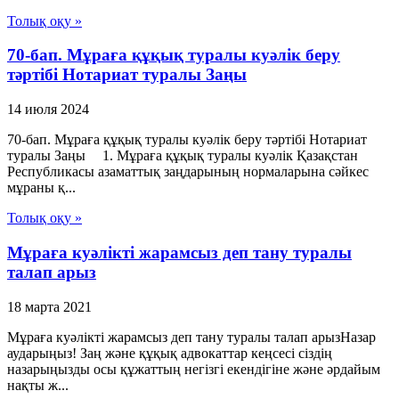
Толық оқу »
70-бап. Мұраға құқық туралы куәлiк беру
тәртiбi Нотариат туралы Заңы
14 июля 2024
70-бап. Мұраға құқық туралы куәлiк беру тәртiбi Нотариат
туралы Заңы 1. Мұраға құқық туралы куәлiк Қазақстан
Республикасы азаматтық заңдарының нормаларына сәйкес
мұраны қ...
Толық оқу »
Мұраға куәлікті жарамсыз деп тану туралы
талап арыз
18 марта 2021
Мұраға куәлікті жарамсыз деп тану туралы талап арызНазар
аударыңыз! Заң және құқық адвокаттар кеңсесі сіздің
назарыңызды осы құжаттың негізгі екендігіне және әрдайым
нақты ж...