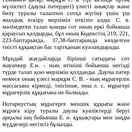
мүліктегі (даулы пәтердегі) үлесті анықтау және
бөлу туралы талаппен сотқа жүгіну үшін үш
жылдық ескіру мерзімін өткізіп алды. С. в.
мәлімдеген талап қоюды сот оның еркі бойынша
қараусыз қалдырды, бұл оның Кодекстің 219, 221,
223-баптарында, 37,38-баптарында көзделген
тиісті құқықтан бас тартқанын куәландырады.
Мұндай жағдайларда бірінші сатыдағы сот
жауапкер Е.и. - ның өтініші бойынша негізді
түрде талап қою мерзімін қолданды. Даулы пәтер
немесе оның үлесі марқұм С. В. - ның мұрагерлік
массасына кірмеді, тиісінше, оны л. с. мұрагері
мұрагерлік құқығына ие болмады.
Нотариустың мұрагерге меншік құқығы және
мұраға кіру туралы даулы куәліктерді беруі
арқылы заң бойынша Е. и. құқықтары мен заңды
мүдделері негізсіз бұзылды.