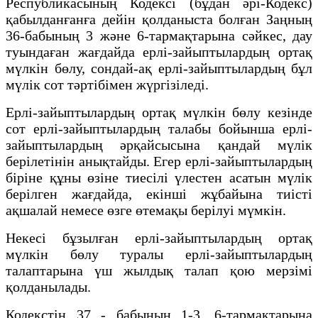
Республикасының Кодексі (бұдан әрі-Кодекс)
қабылданғанға дейін қолданыста болған Заңның
36-бабының 3 және 6-тармақтарына сәйкес, дау
туындаған жағдайда ерлі-зайыптылардың ортақ
мүлкін бөлу, сондай-ақ ерлі-зайыптылардың бұл
мүлік сот тәртібімен жүргізіледі.
Ерлі-зайыптылардың ортақ мүлкін бөлу кезінде
сот ерлі-зайыптылардың талабы бойынша ерлі-
зайыптылардың әрқайсысына қандай мүлік
берілетінін анықтайды. Егер ерлі-зайыптылардың
біріне құны өзіне тиесілі үлестен асатын мүлік
берілген жағдайда, екінші жұбайына тиісті
ақшалай немесе өзге өтемақы берілуі мүмкін.
Некесі бұзылған ерлі-зайыптылардың ортақ
мүлкін бөлу туралы ерлі-зайыптылардың
талаптарына үш жылдық талап қою мерзімі
қолданылады.
Кодекстің 37 - бабының 1-3, 6-тармақтарына