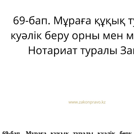
69-бап. Мұраға құқық туралы куәлiк беру