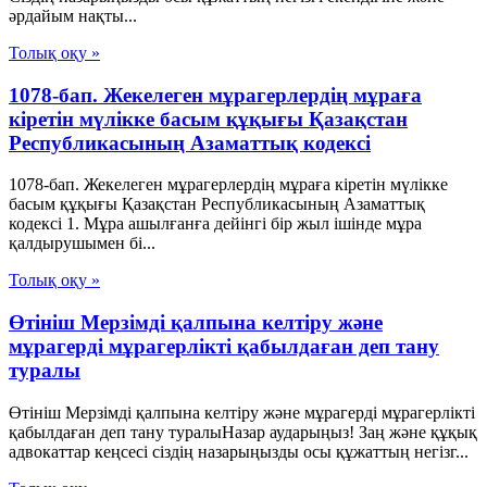
әрдайым нақты...
Толық оқу »
1078-бап. Жекелеген мұрагерлердiң мұраға
кiретiн мүлiкке басым құқығы Қазақстан
Республикасының Азаматтық кодексi
1078-бап. Жекелеген мұрагерлердiң мұраға кiретiн мүлiкке
басым құқығы Қазақстан Республикасының Азаматтық
кодексi 1. Мұра ашылғанға дейiнгi бiр жыл iшiнде мұра
қалдырушымен бi...
Толық оқу »
Өтініш Мерзімді қалпына келтіру және
мұрагерді мұрагерлікті қабылдаған деп тану
туралы
Өтініш Мерзімді қалпына келтіру және мұрагерді мұрагерлікті
қабылдаған деп тану туралыНазар аударыңыз! Заң және құқық
адвокаттар кеңсесі сіздің назарыңызды осы құжаттың негізг...