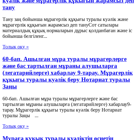
куәлік және мұрагерлік құқығын жарамсыз деп
тану
Тану заң бойынша мұрагерлік құқығы туралы куәлік және
мұрагерлік құқығын жарамсыз деп тануСот сатылары
материалдық құқық нормаларын дұрыс қолданбаған және іс
бойынша белгіленг...
Толық оқу »
60-бап. Ашылған мұра туралы мұрагерлерге
және бас тартылған мұраны алушыларға
(легатарийлерге) хабарлау 9-тарау. Мұрагерлiк
құқығы туралы куәлiк беру Нотариат туралы
Заңы
60-бап. Ашылған мұра туралы мұрагерлерге және бас
тартылған мұраны алушыларға (легатарийлерге) хабарлау9-
тарау. Мұрагерлiк құқығы туралы куәлiк беру Нотариат
туралы Заңы ...
Толық оқу »
Мұраға құқық туралы куәліктің өсиетін