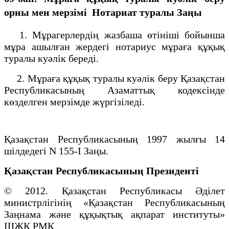
орны мен мерзiмi
Нотариат туралы Заңы
1. Мұрагерлердiң жазбаша өтiнiшi бойынша
мұра ашылған жердегi нотариус мұраға құқық
туралы куәлiк бередi.
2. Мұраға құқық туралы куәлiк беру Қазақстан
Республикасының Азаматтық кодексiнде
көзделген мерзiмде жүргiзiледi.
Қазақстан Республикасының 1997 жылғы 14
шiлдедегі N 155-I Заңы.
Қазақстан Республикасының Президенті
© 2012. Қазақстан Республикасы Әділет
министрлігінің «Қазақстан Республикасының
Заңнама және құқықтық ақпарат институты»
ШЖҚ РМК