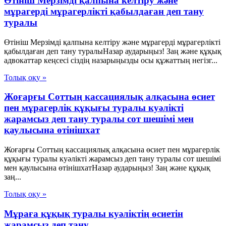
Өтініш Мерзімді қалпына келтіру және
мұрагерді мұрагерлікті қабылдаған деп тану
туралы
Өтініш Мерзімді қалпына келтіру және мұрагерді мұрагерлікті
қабылдаған деп тану туралыНазар аударыңыз! Заң және құқық
адвокаттар кеңсесі сіздің назарыңызды осы құжаттың негізг...
Толық оқу »
Жоғарғы Соттың кассациялық алқасына өсиет
пен мұрагерлік құқығы туралы куәлікті
жарамсыз деп тану туралы сот шешімі мен
қаулысына өтінішхат
Жоғарғы Соттың кассациялық алқасына өсиет пен мұрагерлік
құқығы туралы куәлікті жарамсыз деп тану туралы сот шешімі
мен қаулысына өтінішхатНазар аударыңыз! Заң және құқық
заң...
Толық оқу »
Мұраға құқық туралы куәліктің өсиетін
жарамсыз деп тану