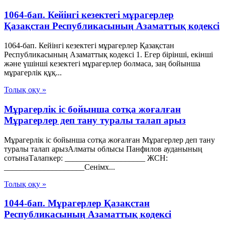
1064-бап. Кейiнгi кезектегi мұрагерлер
Қазақстан Республикасының Азаматтық кодексi
1064-бап. Кейiнгi кезектегi мұрагерлер Қазақстан
Республикасының Азаматтық кодексi 1. Егер бiрiншi, екiншi
және үшiншi кезектегi мұрагерлер болмаса, заң бойынша
мұрагерлiк құқ...
Толық оқу »
Мұрагерлік іс бойынша сотқа жоғалған
Мұрагерлер деп тану туралы талап арыз
Мұрагерлік іс бойынша сотқа жоғалған Мұрагерлер деп тану
туралы талап арызАлматы облысы Панфилов ауданының
сотынаТалапкер: ____________________ ЖСН:
____________________Сенімх...
Толық оқу »
1044-бап. Мұрагерлер Қазақстан
Республикасының Азаматтық кодексi