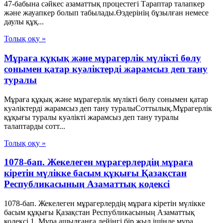
47-бабына сәйкес азаматтық процестегі Тараптар талапкер
және жауапкер болып табылады.Өздерінің бұзылған немесе
даулы құқ...
Толық оқу »
Мұраға құқық және мұрагерлік мүлікті бөлу
сонымен қатар куәліктерді жарамсыз деп тану
туралы
Мұраға құқық және мұрагерлік мүлікті бөлу сонымен қатар
куәліктерді жарамсыз деп тану туралыСоттылық.Мұрагерлік
құқығы туралы куәлікті жарамсыз деп тану туралы
талаптарды сотт...
Толық оқу »
1078-бап. Жекелеген мұрагерлердiң мұраға
кiретiн мүлiкке басым құқығы Қазақстан
Республикасының Азаматтық кодексi
1078-бап. Жекелеген мұрагерлердiң мұраға кiретiн мүлiкке
басым құқығы Қазақстан Республикасының Азаматтық
кодексi 1. Мұра ашылғанға дейiнгi бiр жыл iшiнде мұра