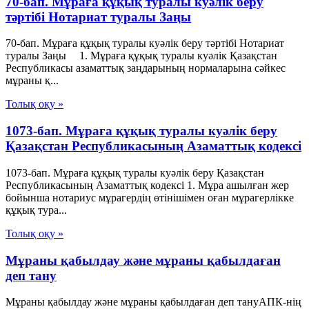
70-бап. Мұраға құқық туралы куәлiк беру
тәртiбi Нотариат туралы Заңы
70-бап. Мұраға құқық туралы куәлiк беру тәртiбi Нотариат
туралы Заңы 1. Мұраға құқық туралы куәлiк Қазақстан
Республикасы азаматтық заңдарының нормаларына сәйкес
мұраны қ...
Толық оқу »
1073-бап. Мұраға құқық туралы куәлiк беру
Қазақстан Республикасының Азаматтық кодексi
1073-бап. Мұраға құқық туралы куәлiк беру Қазақстан
Республикасының Азаматтық кодексi 1. Мұра ашылған жер
бойынша нотариус мұрагердiң өтiнiшiмен оған мұрагерлiкке
құқық тура...
Толық оқу »
Мұраны қабылдау және мұраны қабылдаған
деп тану
Мұраны қабылдау және мұраны қабылдаған деп тануАПК-нің