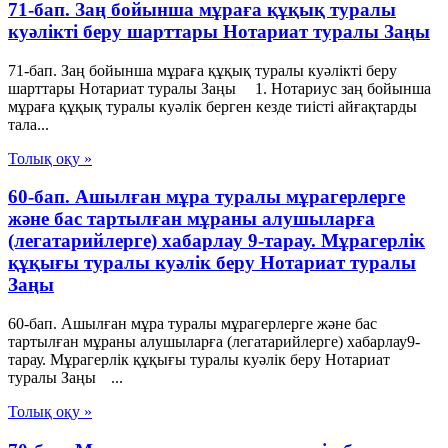
71-бап. Заң бойынша мұраға құқық туралы
куәлiктi беру шарттары Нотариат туралы Заңы
71-бап. Заң бойынша мұраға құқық туралы куәлiктi беру
шарттары Нотариат туралы Заңы 1. Нотариус заң бойынша
мұраға құқық туралы куәлiк берген кезде тиiстi айғақтарды
тала...
Толық оқу »
60-бап. Ашылған мұра туралы мұрагерлерге
және бас тартылған мұраны алушыларға
(легатарийлерге) хабарлау 9-тарау. Мұрагерлiк
құқығы туралы куәлiк беру Нотариат туралы
Заңы
60-бап. Ашылған мұра туралы мұрагерлерге және бас
тартылған мұраны алушыларға (легатарийлерге) хабарлау9-
тарау. Мұрагерлiк құқығы туралы куәлiк беру Нотариат
туралы Заңы ...
Толық оқу »