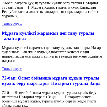
70-бап. Мұраға құқық туралы куәлiк беру тәртiбi Нотариат
туралы Заңы 1. Мұраға құқық туралы куәлiк Қазақстан
Республикасы азаматтық заңдарының нормаларына сәйкес
мұраны қ...
Толық оқу »
Мұраға куәлікті жарамсыз деп тану туралы
талап арыз
Мұраға куәлікті жарамсыз деп тану туралы талап арызНазар
аударыңыз! Заң және құқық адвокаттар кеңсесі сіздің
назарыңызды осы құжаттың негізгі екендігіне және әрдайым
нақты ж...
Толық оқу »
72-бап. Өсиет бойынша мұраға құқық туралы
куәлiк беру шарттары Нотариат туралы Заңы
72-бап. Өсиет бойынша мұраға құқық туралы куәлiк беру
шарттары Нотариат туралы Заңы 1. Нотариус өсиет
бойынша мұраға құқық туралы куәлiк берген кезде тиiстi
айғақтарды та...