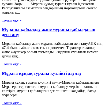
туралы Заңы 1. Мұраға құқық туралы куәлiк Қазақстан
Республикасы азаматтық заңдарының нормаларына сәйкес
мұраны қ...
Толық оқу »
Мұраны қабылдау және мұраны қабылдаған
деп тану
Мұраны қабылдау және мұраны қабылдаған деп тануАПК-нің
47-бабына сәйкес азаматтық процестегі Тараптар талапкер
және жауапкер болып табылады.Өздерінің бұзылған немесе
даулы құқ...
Толық оқу »
Мұраға құқық туралы куәлікті даулау
Мұраға құқық туралы куәлікті даулауМұраны қабылдамаған
Мұрагер, егер сот оған мұраны қабылдау мерзімін қалпына
келтіріп, мұраны қабылдаған деп таныған жағдайда, басқа
мұрагерл...
Толық оқу »