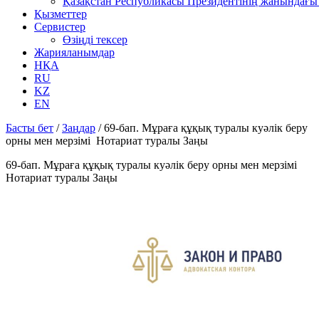
Қазақстан Республикасы Президентінің жанындағы 
Қызметтер
Сервистер
Өзіңді тексер
Жарияланымдар
НҚА
RU
KZ
EN
Басты бет
/
Заңдар
/
69-бап. Мұраға құқық туралы куәлiк беру
орны мен мерзiмi Нотариат туралы Заңы
69-бап. Мұраға құқық туралы куәлiк беру орны мен мерзiмi
Нотариат туралы Заңы