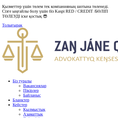
Қызметтер үшін төлем тек компанияның шотына төленеді.
Сізге ыңғайлы болу үшін біз Kaspi RED / CREDIT /БӨЛІП
ТӨЛЕУДІ іске қостық 😎
Толығырақ
Біз туралы
Вакансиялар
Пікірлер
Байланыс
Бланктер
Кейстер
Қылмыстық
Азаматтық