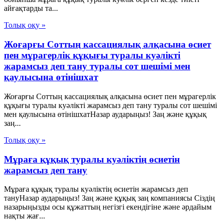
айғақтарды та...
Толық оқу »
Жоғарғы Соттың кассациялық алқасына өсиет
пен мұрагерлік құқығы туралы куәлікті
жарамсыз деп тану туралы сот шешімі мен
қаулысына өтінішхат
Жоғарғы Соттың кассациялық алқасына өсиет пен мұрагерлік
құқығы туралы куәлікті жарамсыз деп тану туралы сот шешімі
мен қаулысына өтінішхатНазар аударыңыз! Заң және құқық
заң...
Толық оқу »
Мұраға құқық туралы куәліктің өсиетін
жарамсыз деп тану
Мұраға құқық туралы куәліктің өсиетін жарамсыз деп
тануНазар аударыңыз! Заң және құқық заң компаниясы Сіздің
назарыңызды осы құжаттың негізгі екендігіне және әрдайым
нақты жағ...