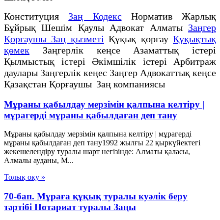
Конституция
Заң Кодекс
Норматив Жарлық
Бұйрық Шешім Қаулы Адвокат Алматы
Заңгер
Қорғаушы Заң қызметі
Құқық қорғау
Құқықтық
қөмек
Заңгерлік кеңсе Азаматтық істері
Қылмыстық істері Әкімшілік істері Арбитраж
даулары Заңгерлік кеңес Заңгер Адвокаттық кеңсе
Қазақстан Қорғаушы Заң компаниясы
Мұраны қабылдау мерзімін қалпына келтіру |
мұрагерді мұраны қабылдаған деп тану
Мұраны қабылдау мерзімін қалпына келтіру | мұрагерді
мұраны қабылдаған деп тану1992 жылғы 22 қыркүйектегі
жекешелендіру туралы шарт негізінде: Алматы қаласы,
Алмалы ауданы, М...
Толық оқу »
70-бап. Мұраға құқық туралы куәлiк беру
тәртiбi Нотариат туралы Заңы