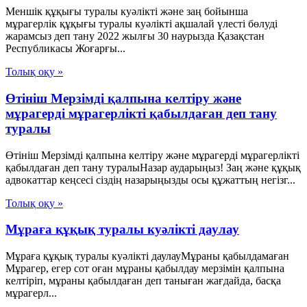
Меншік құқығы туралы куәлікті және заң бойынша
мұрагерлік құқығы туралы куәлікті ақшалай үлесті бөлуді
жарамсыз деп тану 2022 жылғы 30 наурызда Қазақстан
Республикасы Жоғарғы...
Толық оқу »
Өтініш Мерзімді қалпына келтіру және
мұрагерді мұрагерлікті қабылдаған деп тану
туралы
Өтініш Мерзімді қалпына келтіру және мұрагерді мұрагерлікті
қабылдаған деп тану туралыНазар аударыңыз! Заң және құқық
адвокаттар кеңсесі сіздің назарыңызды осы құжаттың негізг...
Толық оқу »
Мұраға құқық туралы куәлікті даулау
Мұраға құқық туралы куәлікті даулауМұраны қабылдамаған
Мұрагер, егер сот оған мұраны қабылдау мерзімін қалпына
келтіріп, мұраны қабылдаған деп таныған жағдайда, басқа
мұрагерл...