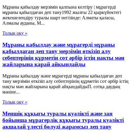
Мұраны қабылдау мерзімін қалпына келтіру | мұрагерді
мұраны қабылдаған деп тану1992 жылғы 22 қыркүйектегі
жекешелендіру туралы шарт негізінде: Алматы қаласы,
Алмалы ауданы, М...
Толық оқу »
Мұраны қабылдау және мұрагерді мұраны
қабылдаған деп тану мерзімін өткізіп алу
себептерінің құрметін сот әрбір істің нақты мән
жайларына қарай айқындайды
Мұраны қабылдау және мұрагерді мұраны қабылдаған деп
тану мерзімін өткізіп алу себептерінің құрметін сот әрбір істің
нақты мән жайларына қарай айқындайдыП. сотқа даудың
мәніне...
Толық оқу »
Меншік құқығы туралы куәлікті және заң
бойынша мұрагерлік құқығы туралы куәлікті
ақшалай үлесті бөлуді жарамсыз деп тану