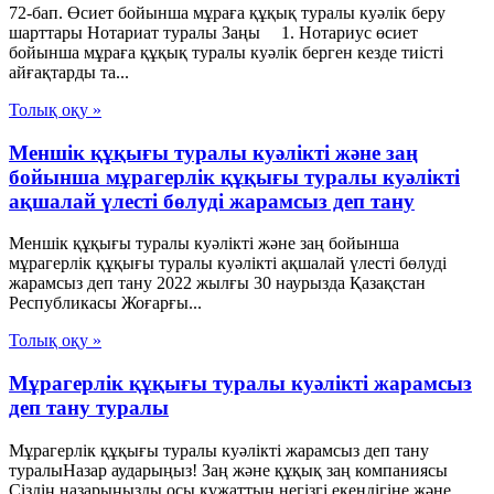
72-бап. Өсиет бойынша мұраға құқық туралы куәлiк беру
шарттары Нотариат туралы Заңы 1. Нотариус өсиет
бойынша мұраға құқық туралы куәлiк берген кезде тиiстi
айғақтарды та...
Толық оқу »
Меншік құқығы туралы куәлікті және заң
бойынша мұрагерлік құқығы туралы куәлікті
ақшалай үлесті бөлуді жарамсыз деп тану
Меншік құқығы туралы куәлікті және заң бойынша
мұрагерлік құқығы туралы куәлікті ақшалай үлесті бөлуді
жарамсыз деп тану 2022 жылғы 30 наурызда Қазақстан
Республикасы Жоғарғы...
Толық оқу »
Мұрагерлік құқығы туралы куәлікті жарамсыз
деп тану туралы
Мұрагерлік құқығы туралы куәлікті жарамсыз деп тану
туралыНазар аударыңыз! Заң және құқық заң компаниясы
Сіздің назарыңызды осы құжаттың негізгі екендігіне және