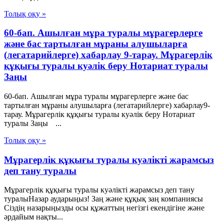
Толық оқу »
60-бап. Ашылған мұра туралы мұрагерлерге
және бас тартылған мұраны алушыларға
(легатарийлерге) хабарлау 9-тарау. Мұрагерлiк
құқығы туралы куәлiк беру Нотариат туралы
Заңы
60-бап. Ашылған мұра туралы мұрагерлерге және бас
тартылған мұраны алушыларға (легатарийлерге) хабарлау9-
тарау. Мұрагерлiк құқығы туралы куәлiк беру Нотариат
туралы Заңы ...
Толық оқу »
Мұрагерлік құқығы туралы куәлікті жарамсыз
деп тану туралы
Мұрагерлік құқығы туралы куәлікті жарамсыз деп тану
туралыНазар аударыңыз! Заң және құқық заң компаниясы
Сіздің назарыңызды осы құжаттың негізгі екендігіне және
әрдайым нақты...