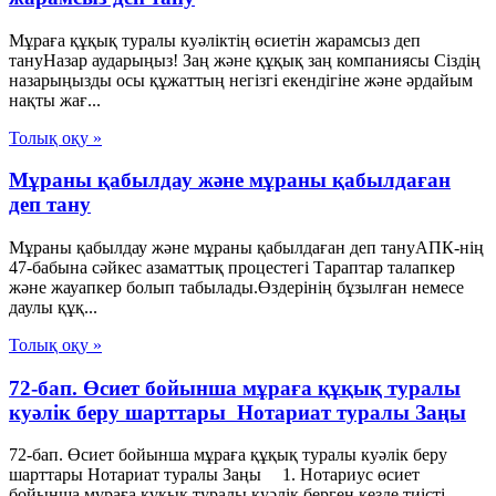
Мұраға құқық туралы куәліктің өсиетін жарамсыз деп
тануНазар аударыңыз! Заң және құқық заң компаниясы Сіздің
назарыңызды осы құжаттың негізгі екендігіне және әрдайым
нақты жағ...
Толық оқу »
Мұраны қабылдау және мұраны қабылдаған
деп тану
Мұраны қабылдау және мұраны қабылдаған деп тануАПК-нің
47-бабына сәйкес азаматтық процестегі Тараптар талапкер
және жауапкер болып табылады.Өздерінің бұзылған немесе
даулы құқ...
Толық оқу »
72-бап. Өсиет бойынша мұраға құқық туралы
куәлiк беру шарттары Нотариат туралы Заңы
72-бап. Өсиет бойынша мұраға құқық туралы куәлiк беру
шарттары Нотариат туралы Заңы 1. Нотариус өсиет
бойынша мұраға құқық туралы куәлiк берген кезде тиiстi