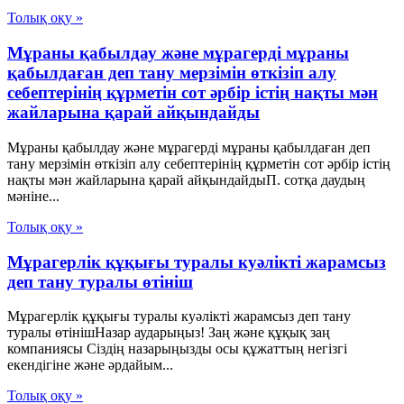
Толық оқу »
Мұраны қабылдау және мұрагерді мұраны
қабылдаған деп тану мерзімін өткізіп алу
себептерінің құрметін сот әрбір істің нақты мән
жайларына қарай айқындайды
Мұраны қабылдау және мұрагерді мұраны қабылдаған деп
тану мерзімін өткізіп алу себептерінің құрметін сот әрбір істің
нақты мән жайларына қарай айқындайдыП. сотқа даудың
мәніне...
Толық оқу »
Мұрагерлік құқығы туралы куәлікті жарамсыз
деп тану туралы өтініш
Мұрагерлік құқығы туралы куәлікті жарамсыз деп тану
туралы өтінішНазар аударыңыз! Заң және құқық заң
компаниясы Сіздің назарыңызды осы құжаттың негізгі
екендігіне және әрдайым...
Толық оқу »