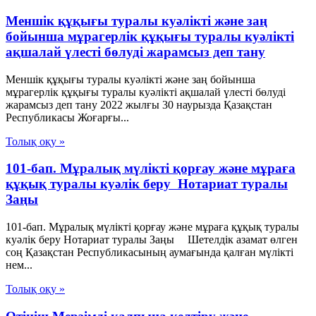
Меншік құқығы туралы куәлікті және заң
бойынша мұрагерлік құқығы туралы куәлікті
ақшалай үлесті бөлуді жарамсыз деп тану
Меншік құқығы туралы куәлікті және заң бойынша
мұрагерлік құқығы туралы куәлікті ақшалай үлесті бөлуді
жарамсыз деп тану 2022 жылғы 30 наурызда Қазақстан
Республикасы Жоғарғы...
Толық оқу »
101-бап. Мұралық мүлiктi қорғау және мұраға
құқық туралы куәлiк беру Нотариат туралы
Заңы
101-бап. Мұралық мүлiктi қорғау және мұраға құқық туралы
куәлiк беру Нотариат туралы Заңы Шетелдiк азамат өлген
соң Қазақстан Республикасының аумағында қалған мүлiктi
нем...
Толық оқу »