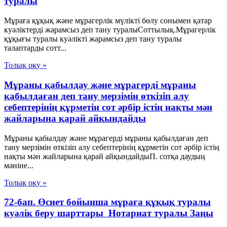
туралы
Мұраға құқық және мұрагерлік мүлікті бөлу сонымен қатар
куәліктерді жарамсыз деп тану туралыСоттылық.Мұрагерлік
құқығы туралы куәлікті жарамсыз деп тану туралы
талаптарды сотт...
Толық оқу »
Мұраны қабылдау және мұрагерді мұраны
қабылдаған деп тану мерзімін өткізіп алу
себептерінің құрметін сот әрбір істің нақты мән
жайларына қарай айқындайды
Мұраны қабылдау және мұрагерді мұраны қабылдаған деп
тану мерзімін өткізіп алу себептерінің құрметін сот әрбір істің
нақты мән жайларына қарай айқындайдыП. сотқа даудың
мәніне...
Толық оқу »
72-бап. Өсиет бойынша мұраға құқық туралы
куәлiк беру шарттары Нотариат туралы Заңы