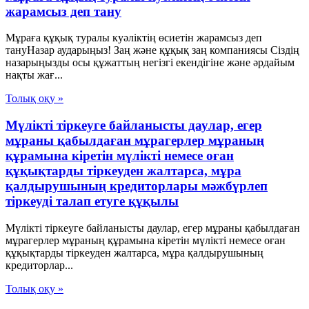
жарамсыз деп тану
Мұраға құқық туралы куәліктің өсиетін жарамсыз деп
тануНазар аударыңыз! Заң және құқық заң компаниясы Сіздің
назарыңызды осы құжаттың негізгі екендігіне және әрдайым
нақты жағ...
Толық оқу »
Мүлікті тіркеуге байланысты даулар, егер
мұраны қабылдаған мұрагерлер мұраның
құрамына кіретін мүлікті немесе оған
құқықтарды тіркеуден жалтарса, мұра
қалдырушының кредиторлары мәжбүрлеп
тіркеуді талап етуге құқылы
Мүлікті тіркеуге байланысты даулар, егер мұраны қабылдаған
мұрагерлер мұраның құрамына кіретін мүлікті немесе оған
құқықтарды тіркеуден жалтарса, мұра қалдырушының
кредиторлар...
Толық оқу »