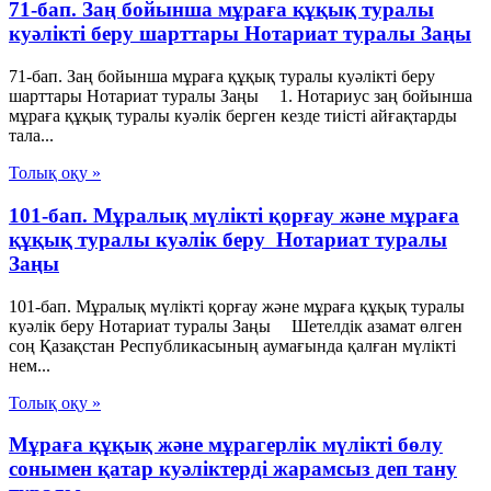
71-бап. Заң бойынша мұраға құқық туралы
куәлiктi беру шарттары Нотариат туралы Заңы
71-бап. Заң бойынша мұраға құқық туралы куәлiктi беру
шарттары Нотариат туралы Заңы 1. Нотариус заң бойынша
мұраға құқық туралы куәлiк берген кезде тиiстi айғақтарды
тала...
Толық оқу »
101-бап. Мұралық мүлiктi қорғау және мұраға
құқық туралы куәлiк беру Нотариат туралы
Заңы
101-бап. Мұралық мүлiктi қорғау және мұраға құқық туралы
куәлiк беру Нотариат туралы Заңы Шетелдiк азамат өлген
соң Қазақстан Республикасының аумағында қалған мүлiктi
нем...
Толық оқу »
Мұраға құқық және мұрагерлік мүлікті бөлу
сонымен қатар куәліктерді жарамсыз деп тану