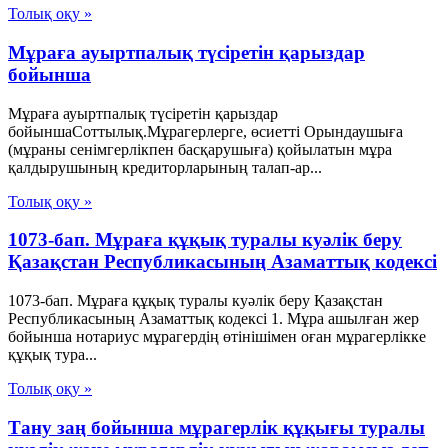
Толық оқу »
Мұраға ауыртпалық түсіретін қарыздар
бойынша
Мұраға ауыртпалық түсіретін қарыздар
бойыншаСоттылық.Мұрагерлерге, өсиетті Орындаушыға
(мұраны сенімгерлікпен басқарушыға) қойылатын мұра
қалдырушының кредиторларының талап-ар...
Толық оқу »
1073-бап. Мұраға құқық туралы куәлiк беру
Қазақстан Республикасының Азаматтық кодексi
1073-бап. Мұраға құқық туралы куәлiк беру Қазақстан
Республикасының Азаматтық кодексi 1. Мұра ашылған жер
бойынша нотариус мұрагердiң өтiнiшiмен оған мұрагерлiкке
құқық тура...
Толық оқу »
Тану заң бойынша мұрагерлік құқығы туралы