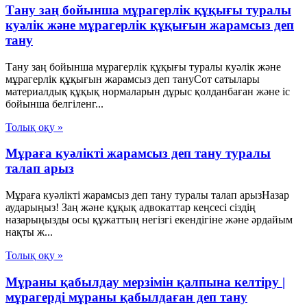
Тану заң бойынша мұрагерлік құқығы туралы
куәлік және мұрагерлік құқығын жарамсыз деп
тану
Тану заң бойынша мұрагерлік құқығы туралы куәлік және
мұрагерлік құқығын жарамсыз деп тануСот сатылары
материалдық құқық нормаларын дұрыс қолданбаған және іс
бойынша белгіленг...
Толық оқу »
Мұраға куәлікті жарамсыз деп тану туралы
талап арыз
Мұраға куәлікті жарамсыз деп тану туралы талап арызНазар
аударыңыз! Заң және құқық адвокаттар кеңсесі сіздің
назарыңызды осы құжаттың негізгі екендігіне және әрдайым
нақты ж...
Толық оқу »
Мұраны қабылдау мерзімін қалпына келтіру |
мұрагерді мұраны қабылдаған деп тану