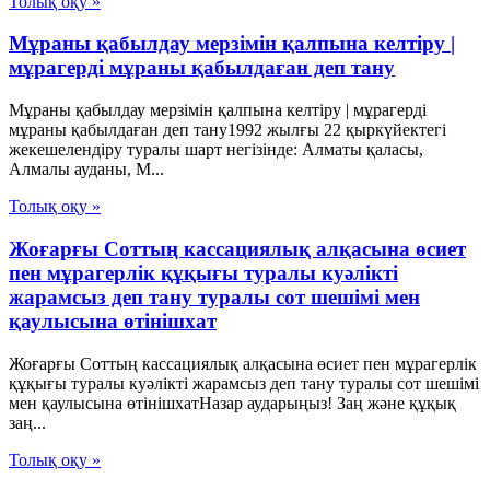
Толық оқу »
Мұраны қабылдау мерзімін қалпына келтіру |
мұрагерді мұраны қабылдаған деп тану
Мұраны қабылдау мерзімін қалпына келтіру | мұрагерді
мұраны қабылдаған деп тану1992 жылғы 22 қыркүйектегі
жекешелендіру туралы шарт негізінде: Алматы қаласы,
Алмалы ауданы, М...
Толық оқу »
Жоғарғы Соттың кассациялық алқасына өсиет
пен мұрагерлік құқығы туралы куәлікті
жарамсыз деп тану туралы сот шешімі мен
қаулысына өтінішхат
Жоғарғы Соттың кассациялық алқасына өсиет пен мұрагерлік
құқығы туралы куәлікті жарамсыз деп тану туралы сот шешімі
мен қаулысына өтінішхатНазар аударыңыз! Заң және құқық
заң...
Толық оқу »