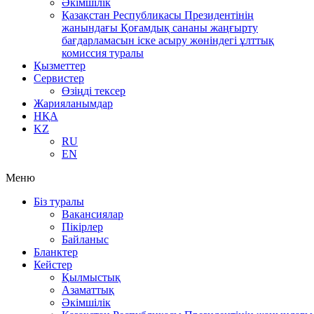
Әкімшілік
Қазақстан Республикасы Президентінің
жанындағы Қоғамдық сананы жаңғырту
бағдарламасын іске асыру жөніндегі ұлттық
комиссия туралы
Қызметтер
Сервистер
Өзіңді тексер
Жарияланымдар
НҚА
KZ
RU
EN
Меню
Біз туралы
Вакансиялар
Пікірлер
Байланыс
Бланктер
Кейстер
Қылмыстық
Азаматтық
Әкімшілік