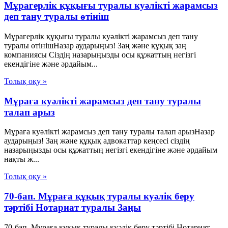
Мұрагерлік құқығы туралы куәлікті жарамсыз
деп тану туралы өтініш
Мұрагерлік құқығы туралы куәлікті жарамсыз деп тану
туралы өтінішНазар аударыңыз! Заң және құқық заң
компаниясы Сіздің назарыңызды осы құжаттың негізгі
екендігіне және әрдайым...
Толық оқу »
Мұраға куәлікті жарамсыз деп тану туралы
талап арыз
Мұраға куәлікті жарамсыз деп тану туралы талап арызНазар
аударыңыз! Заң және құқық адвокаттар кеңсесі сіздің
назарыңызды осы құжаттың негізгі екендігіне және әрдайым
нақты ж...
Толық оқу »
70-бап. Мұраға құқық туралы куәлiк беру
тәртiбi Нотариат туралы Заңы
70-бап. Мұраға құқық туралы куәлiк беру тәртiбi Нотариат