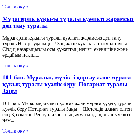
Толық оқу »
Мұрагерлік құқығы туралы куәлікті жарамсыз
деп тану туралы
Мұрагерлік құқығы туралы куәлікті жарамсыз деп тану
туралыНазар аударыңыз! Заң және құқық заң компаниясы
Сіздің назарыңызды осы құжаттың негізгі екендігіне және
әрдайым нақты...
Толық оқу »
101-бап. Мұралық мүлiктi қорғау және мұраға
құқық туралы куәлiк беру Нотариат туралы
Заңы
101-бап. Мұралық мүлiктi қорғау және мұраға құқық туралы
куәлiк беру Нотариат туралы Заңы Шетелдiк азамат өлген
соң Қазақстан Республикасының аумағында қалған мүлiктi
нем...
Толық оқу »