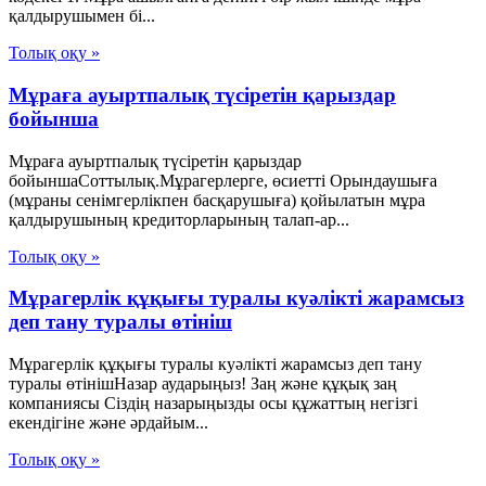
қалдырушымен бi...
Толық оқу »
Мұраға ауыртпалық түсіретін қарыздар
бойынша
Мұраға ауыртпалық түсіретін қарыздар
бойыншаСоттылық.Мұрагерлерге, өсиетті Орындаушыға
(мұраны сенімгерлікпен басқарушыға) қойылатын мұра
қалдырушының кредиторларының талап-ар...
Толық оқу »
Мұрагерлік құқығы туралы куәлікті жарамсыз
деп тану туралы өтініш
Мұрагерлік құқығы туралы куәлікті жарамсыз деп тану
туралы өтінішНазар аударыңыз! Заң және құқық заң
компаниясы Сіздің назарыңызды осы құжаттың негізгі
екендігіне және әрдайым...
Толық оқу »