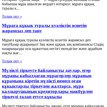
бойынша мұра ашылған жердегi нотариус мұраға құқық
туралы к...
Толық оқу »
Мұраға құқық туралы куәліктің өсиетін
жарамсыз деп тану
Мұраға құқық туралы куәліктің өсиетін жарамсыз деп
тануНазар аударыңыз! Заң және құқық заң компаниясы Сіздің
назарыңызды осы құжаттың негізгі екендігіне және әрдайым
нақты жағ...
Толық оқу »
Мүлікті тіркеуге байланысты даулар, егер
мұраны қабылдаған мұрагерлер мұраның
құрамына кіретін мүлікті немесе оған
құқықтарды тіркеуден жалтарса, мұра
қалдырушының кредиторлары мәжбүрлеп
тіркеуді талап етуге құқылы
Мүлікті тіркеуге байланысты даулар, егер мұраны қабылдаған