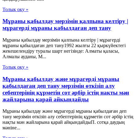
Толық оқу »
Мұраны қабылдау мерзімін қалпына келтіру |
мұрагерді мұраны қабылдаған деп тану
Мұраны қабылдау мерзімін қалпына келтіру | мұрагерді
мұраны қабылдаған деп тану1992 жылғы 22 қыркүйектегі
жекешелендіру туралы шарт негізінде: Алматы қаласы,
Алмалы ауданы, М...
Толық оқу »
Мұраны қабылдау және мұрагерді мұраны
қабылдаған деп тану мерзімін өткізіп алу
себептерінің құрметін сот әрбір істің нақты мән
жайларына қарай айқындайды
Мұраны қабылдау және мұрагерді мұраны қабылдаған деп
тану мерзімін өткізіп алу себептерінің құрметін сот әрбір істің
нақты мән жайларына қарай айқындайдыП. сотқа даудың
мәніне...