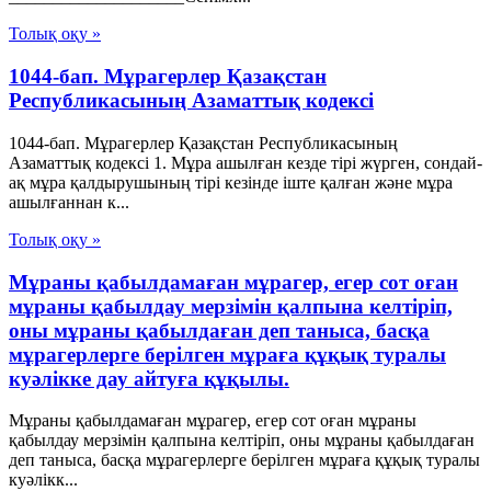
Толық оқу »
1044-бап. Мұрагерлер Қазақстан
Республикасының Азаматтық кодексi
1044-бап. Мұрагерлер Қазақстан Республикасының
Азаматтық кодексi 1. Мұра ашылған кезде тiрi жүрген, сондай-
ақ мұра қалдырушының тiрi кезiнде iште қалған және мұра
ашылғаннан к...
Толық оқу »
Мұраны қабылдамаған мұрагер, егер сот оған
мұраны қабылдау мерзімін қалпына келтіріп,
оны мұраны қабылдаған деп таныса, басқа
мұрагерлерге берілген мұраға құқық туралы
куәлікке дау айтуға құқылы.
Мұраны қабылдамаған мұрагер, егер сот оған мұраны
қабылдау мерзімін қалпына келтіріп, оны мұраны қабылдаған
деп таныса, басқа мұрагерлерге берілген мұраға құқық туралы
куәлікк...