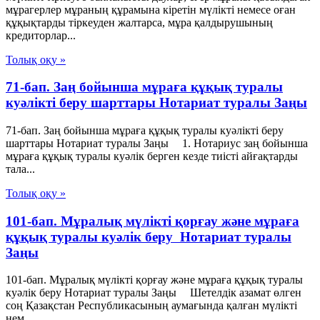
мұрагерлер мұраның құрамына кіретін мүлікті немесе оған
құқықтарды тіркеуден жалтарса, мұра қалдырушының
кредиторлар...
Толық оқу »
71-бап. Заң бойынша мұраға құқық туралы
куәлiктi беру шарттары Нотариат туралы Заңы
71-бап. Заң бойынша мұраға құқық туралы куәлiктi беру
шарттары Нотариат туралы Заңы 1. Нотариус заң бойынша
мұраға құқық туралы куәлiк берген кезде тиiстi айғақтарды
тала...
Толық оқу »
101-бап. Мұралық мүлiктi қорғау және мұраға
құқық туралы куәлiк беру Нотариат туралы
Заңы
101-бап. Мұралық мүлiктi қорғау және мұраға құқық туралы
куәлiк беру Нотариат туралы Заңы Шетелдiк азамат өлген
соң Қазақстан Республикасының аумағында қалған мүлiктi
нем...