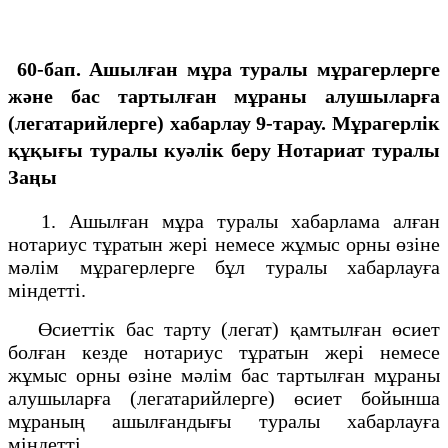
60-бап. Ашылған мұра туралы мұрагерлерге
және бас тартылған мұраны алушыларға
(легатарийлерге) хабарлау 9-тарау. Мұрагерлiк
құқығы туралы куәлiк беру
Нотариат туралы
Заңы
1. Ашылған мұра туралы хабарлама алған
нотариус тұратын жерi немесе жұмыс орны өзiне
мәлім мұрагерлерге бұл туралы хабарлауға
мiндеттi.
Өсиеттік бас тарту (легат) қамтылған өсиет
болған кезде нотариус тұратын жері немесе
жұмыс орны өзіне мәлім бас тартылған мұраны
алушыларға (легатарийлерге) өсиет бойынша
мұраның ашылғандығы туралы хабарлауға
міндетті.