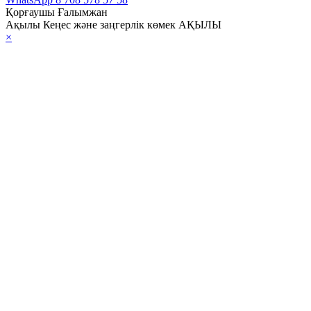
Қорғаушы Ғалымжан
Ақылы Кеңес және заңгерлік көмек АҚЫЛЫ
×