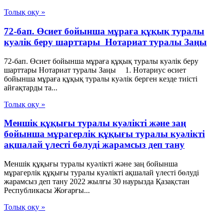
Толық оқу »
72-бап. Өсиет бойынша мұраға құқық туралы
куәлiк беру шарттары Нотариат туралы Заңы
72-бап. Өсиет бойынша мұраға құқық туралы куәлiк беру
шарттары Нотариат туралы Заңы 1. Нотариус өсиет
бойынша мұраға құқық туралы куәлiк берген кезде тиiстi
айғақтарды та...
Толық оқу »
Меншік құқығы туралы куәлікті және заң
бойынша мұрагерлік құқығы туралы куәлікті
ақшалай үлесті бөлуді жарамсыз деп тану
Меншік құқығы туралы куәлікті және заң бойынша
мұрагерлік құқығы туралы куәлікті ақшалай үлесті бөлуді
жарамсыз деп тану 2022 жылғы 30 наурызда Қазақстан
Республикасы Жоғарғы...
Толық оқу »