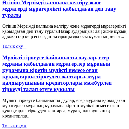
Өтініш Мерзімді қалпына келтіру және
мұрагерді мұрагерлікті қабылдаған деп тану
туралы
Өтініш Мерзімді қалпына келтіру және мұрагерді мұрагерлікті
қабылдаған деп тану туралыНазар аударыңыз! Заң және құқық
адвокаттар кеңсесі сіздің назарыңызды осы құжаттың негізг...
Толық оқу »
Мүлікті тіркеуге байланысты даулар, егер
мұраны қабылдаған мұрагерлер мұраның
құрамына кіретін мүлікті немесе оған
құқықтарды тіркеуден жалтарса, мұра
қалдырушының кредиторлары мәжбүрлеп
тіркеуді талап етуге құқылы
Мүлікті тіркеуге байланысты даулар, егер мұраны қабылдаған
мұрагерлер мұраның құрамына кіретін мүлікті немесе оған
құқықтарды тіркеуден жалтарса, мұра қалдырушының
кредиторлар...
Толық оқу »