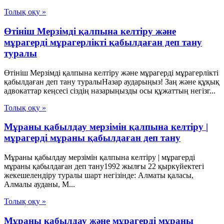
Толық оқу »
Өтініш Мерзімді қалпына келтіру және
мұрагерді мұрагерлікті қабылдаған деп тану
туралы
Өтініш Мерзімді қалпына келтіру және мұрагерді мұрагерлікті
қабылдаған деп тану туралыНазар аударыңыз! Заң және құқық
адвокаттар кеңсесі сіздің назарыңызды осы құжаттың негізг...
Толық оқу »
Мұраны қабылдау мерзімін қалпына келтіру |
мұрагерді мұраны қабылдаған деп тану
Мұраны қабылдау мерзімін қалпына келтіру | мұрагерді
мұраны қабылдаған деп тану1992 жылғы 22 қыркүйектегі
жекешелендіру туралы шарт негізінде: Алматы қаласы,
Алмалы ауданы, М...
Толық оқу »
Мұраны қабылдау және мұрагерді мұраны