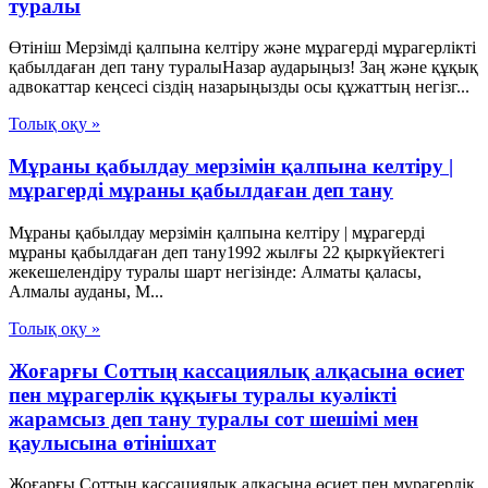
туралы
Өтініш Мерзімді қалпына келтіру және мұрагерді мұрагерлікті
қабылдаған деп тану туралыНазар аударыңыз! Заң және құқық
адвокаттар кеңсесі сіздің назарыңызды осы құжаттың негізг...
Толық оқу »
Мұраны қабылдау мерзімін қалпына келтіру |
мұрагерді мұраны қабылдаған деп тану
Мұраны қабылдау мерзімін қалпына келтіру | мұрагерді
мұраны қабылдаған деп тану1992 жылғы 22 қыркүйектегі
жекешелендіру туралы шарт негізінде: Алматы қаласы,
Алмалы ауданы, М...
Толық оқу »
Жоғарғы Соттың кассациялық алқасына өсиет
пен мұрагерлік құқығы туралы куәлікті
жарамсыз деп тану туралы сот шешімі мен
қаулысына өтінішхат
Жоғарғы Соттың кассациялық алқасына өсиет пен мұрагерлік