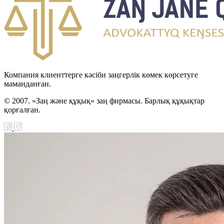
Компания клиенттерге кәсіби заңгерлік көмек көрсетуге
маманданған.
© 2007. «Заң және құқық» заң фирмасы. Барлық құқықтар
қорғалған.