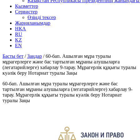
Қазақстан Республикасы Президентінің жанындағы 
Қызметтер
Сервистер
Өзіңді тексер
Жарияланымдар
НҚА
RU
KZ
EN
Басты бет
/
Заңдар
/
60-бап. Ашылған мұра туралы
мұрагерлерге және бас тартылған мұраны алушыларға
(легатарийлерге) хабарлау 9-тарау. Мұрагерлiк құқығы туралы
куәлiк беру Нотариат туралы Заңы
60-бап. Ашылған мұра туралы мұрагерлерге және бас
тартылған мұраны алушыларға (легатарийлерге) хабарлау 9-
тарау. Мұрагерлiк құқығы туралы куәлiк беру Нотариат
туралы Заңы