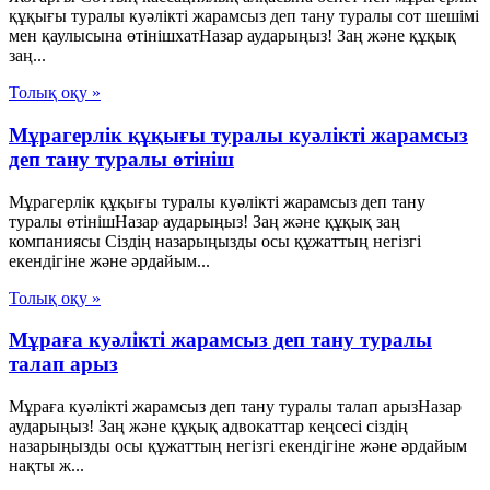
құқығы туралы куәлікті жарамсыз деп тану туралы сот шешімі
мен қаулысына өтінішхатНазар аударыңыз! Заң және құқық
заң...
Толық оқу »
Мұрагерлік құқығы туралы куәлікті жарамсыз
деп тану туралы өтініш
Мұрагерлік құқығы туралы куәлікті жарамсыз деп тану
туралы өтінішНазар аударыңыз! Заң және құқық заң
компаниясы Сіздің назарыңызды осы құжаттың негізгі
екендігіне және әрдайым...
Толық оқу »
Мұраға куәлікті жарамсыз деп тану туралы
талап арыз
Мұраға куәлікті жарамсыз деп тану туралы талап арызНазар
аударыңыз! Заң және құқық адвокаттар кеңсесі сіздің
назарыңызды осы құжаттың негізгі екендігіне және әрдайым
нақты ж...