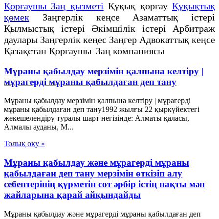
Қорғаушы Заң қызметі
Құқық қорғау
Құқықтық
қөмек
Заңгерлік кеңсе Азаматтық істері
Қылмыстық істері Әкімшілік істері Арбитраж
даулары Заңгерлік кеңес Заңгер Адвокаттық кеңсе
Қазақстан Қорғаушы Заң компаниясы
Мұраны қабылдау мерзімін қалпына келтіру |
мұрагерді мұраны қабылдаған деп тану
Мұраны қабылдау мерзімін қалпына келтіру | мұрагерді
мұраны қабылдаған деп тану1992 жылғы 22 қыркүйектегі
жекешелендіру туралы шарт негізінде: Алматы қаласы,
Алмалы ауданы, М...
Толық оқу »
Мұраны қабылдау және мұрагерді мұраны
қабылдаған деп тану мерзімін өткізіп алу
себептерінің құрметін сот әрбір істің нақты мән
жайларына қарай айқындайды
Мұраны қабылдау және мұрагерді мұраны қабылдаған деп