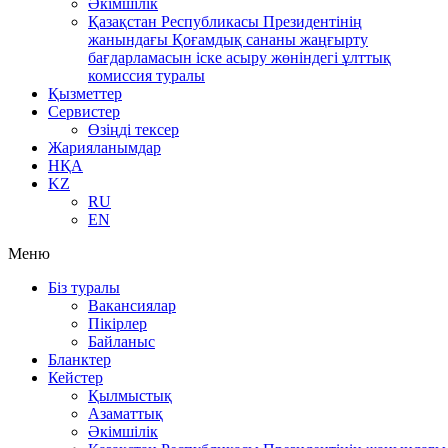
Әкімшілік
Қазақстан Республикасы Президентінің
жанындағы Қоғамдық сананы жаңғырту
бағдарламасын іске асыру жөніндегі ұлттық
комиссия туралы
Қызметтер
Сервистер
Өзіңді тексер
Жарияланымдар
НҚА
KZ
RU
EN
Меню
Біз туралы
Вакансиялар
Пікірлер
Байланыс
Бланктер
Кейстер
Қылмыстық
Азаматтық
Әкімшілік