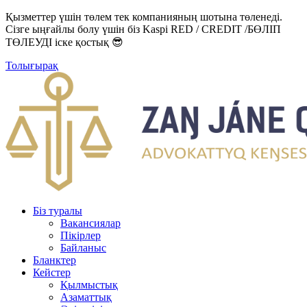
Қызметтер үшін төлем тек компанияның шотына төленеді.
Сізге ыңғайлы болу үшін біз Kaspi RED / CREDIT /БӨЛІП
ТӨЛЕУДІ іске қостық 😎
Толығырақ
Біз туралы
Вакансиялар
Пікірлер
Байланыс
Бланктер
Кейстер
Қылмыстық
Азаматтық