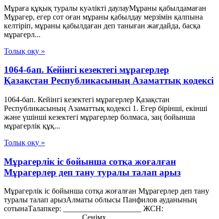
Мұраға құқық туралы куәлікті даулауМұраны қабылдамаған
Мұрагер, егер сот оған мұраны қабылдау мерзімін қалпына
келтіріп, мұраны қабылдаған деп таныған жағдайда, басқа
мұрагерл...
Толық оқу »
1064-бап. Кейiнгi кезектегi мұрагерлер
Қазақстан Республикасының Азаматтық кодексi
1064-бап. Кейiнгi кезектегi мұрагерлер Қазақстан
Республикасының Азаматтық кодексi 1. Егер бiрiншi, екiншi
және үшiншi кезектегi мұрагерлер болмаса, заң бойынша
мұрагерлiк құқ...
Толық оқу »
Мұрагерлік іс бойынша сотқа жоғалған
Мұрагерлер деп тану туралы талап арыз
Мұрагерлік іс бойынша сотқа жоғалған Мұрагерлер деп тану
туралы талап арызАлматы облысы Панфилов ауданының
сотынаТалапкер: ____________________ ЖСН:
____________________Сенімх...