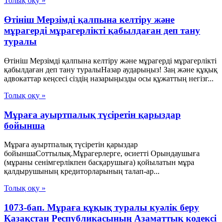
Толық оқу »
Өтініш Мерзімді қалпына келтіру және
мұрагерді мұрагерлікті қабылдаған деп тану
туралы
Өтініш Мерзімді қалпына келтіру және мұрагерді мұрагерлікті
қабылдаған деп тану туралыНазар аударыңыз! Заң және құқық
адвокаттар кеңсесі сіздің назарыңызды осы құжаттың негізг...
Толық оқу »
Мұраға ауыртпалық түсіретін қарыздар
бойынша
Мұраға ауыртпалық түсіретін қарыздар
бойыншаСоттылық.Мұрагерлерге, өсиетті Орындаушыға
(мұраны сенімгерлікпен басқарушыға) қойылатын мұра
қалдырушының кредиторларының талап-ар...
Толық оқу »
1073-бап. Мұраға құқық туралы куәлiк беру
Қазақстан Республикасының Азаматтық кодексi