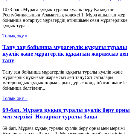
1073-бап. Мұраға құқық туралы куәлiк беру Қазақстан
Республикасының Азаматтық кодексi 1. Мұра ашылған жер
бойынша нотариус мұрагердiң өтiнiшiмен оған мұрагерлiкке
құқық тура...
Толық оқу »
Тану заң бойынша мұрагерлік құқығы туралы
куәлік және мұрагерлік құқығын жарамсыз деп
тану
Тану заң бойынша мұрагерлік құқығы туралы куәлік және
мұрагерлік құқығын жарамсыз деп тануСот сатылары
материалдық құқық нормаларын дұрыс қолданбаған және іс
бойынша белгіленг...
Толық оқу »
69-бап. Мұраға құқық туралы куәлiк беру орны
мен мерзiмi Нотариат туралы Заңы
69-бап. Мұраға құқық туралы куәлiк беру орны мен мерзiмi
Нотариат туралы Заңы 1. Мұрагерлердiң жазбаша өтiнiшi