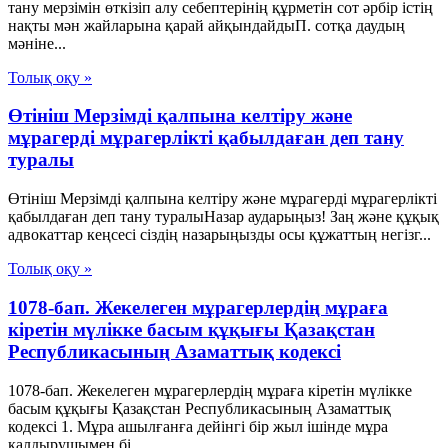
тану мерзімін өткізіп алу себептерінің құрметін сот әрбір істің
нақты мән жайларына қарай айқындайдыП. сотқа даудың
мәніне...
Толық оқу »
Өтініш Мерзімді қалпына келтіру және
мұрагерді мұрагерлікті қабылдаған деп тану
туралы
Өтініш Мерзімді қалпына келтіру және мұрагерді мұрагерлікті
қабылдаған деп тану туралыНазар аударыңыз! Заң және құқық
адвокаттар кеңсесі сіздің назарыңызды осы құжаттың негізг...
Толық оқу »
1078-бап. Жекелеген мұрагерлердiң мұраға
кiретiн мүлiкке басым құқығы Қазақстан
Республикасының Азаматтық кодексi
1078-бап. Жекелеген мұрагерлердiң мұраға кiретiн мүлiкке
басым құқығы Қазақстан Республикасының Азаматтық
кодексi 1. Мұра ашылғанға дейiнгi бiр жыл iшiнде мұра
қалдырушымен бi...