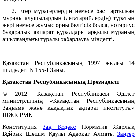
2. Егер мұрагерлердiң немесе бас тартылған
мұраны алушылардың (легатарийлердің) тұратын
жерi немесе жұмыс орны белгiсiз болса, нотариус
бұқаралық ақпарат құралдары арқылы мұраның
ашылғандығы туралы хабарлауға міндетті.
Қазақстан Республикасының 1997 жылғы 14
шiлдедегі N 155-I Заңы.
Қазақстан Республикасының Президенті
© 2012. Қазақстан Республикасы Әділет
министрлігінің «Қазақстан Республикасының
Заңнама және құқықтық ақпарат институты»
ШЖҚ РМК
Конституция
Заң Кодекс
Норматив Жарлық
Бұйрық Шешім Қаулы Адвокат Алматы
Заңгер