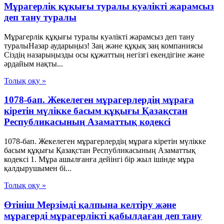
Мұрагерлік құқығы туралы куәлікті жарамсыз
деп тану туралы
Мұрагерлік құқығы туралы куәлікті жарамсыз деп тану
туралыНазар аударыңыз! Заң және құқық заң компаниясы
Сіздің назарыңызды осы құжаттың негізгі екендігіне және
әрдайым нақты...
Толық оқу »
1078-бап. Жекелеген мұрагерлердiң мұраға
кiретiн мүлiкке басым құқығы Қазақстан
Республикасының Азаматтық кодексi
1078-бап. Жекелеген мұрагерлердiң мұраға кiретiн мүлiкке
басым құқығы Қазақстан Республикасының Азаматтық
кодексi 1. Мұра ашылғанға дейiнгi бiр жыл iшiнде мұра
қалдырушымен бi...
Толық оқу »
Өтініш Мерзімді қалпына келтіру және
мұрагерді мұрагерлікті қабылдаған деп тану