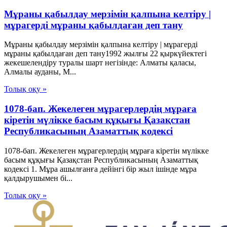
Мұраны қабылдау мерзімін қалпына келтіру |
мұрагерді мұраны қабылдаған деп тану
Мұраны қабылдау мерзімін қалпына келтіру | мұрагерді
мұраны қабылдаған деп тану1992 жылғы 22 қыркүйектегі
жекешелендіру туралы шарт негізінде: Алматы қаласы,
Алмалы ауданы, М...
Толық оқу »
1078-бап. Жекелеген мұрагерлердiң мұраға
кiретiн мүлiкке басым құқығы Қазақстан
Республикасының Азаматтық кодексi
1078-бап. Жекелеген мұрагерлердiң мұраға кiретiн мүлiкке
басым құқығы Қазақстан Республикасының Азаматтық
кодексi 1. Мұра ашылғанға дейiнгi бiр жыл iшiнде мұра
қалдырушымен бi...
Толық оқу »