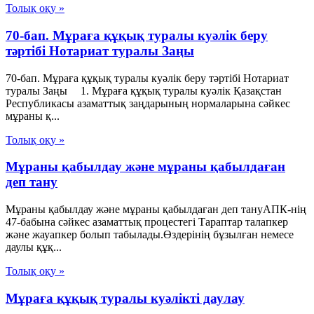
Толық оқу »
70-бап. Мұраға құқық туралы куәлiк беру
тәртiбi Нотариат туралы Заңы
70-бап. Мұраға құқық туралы куәлiк беру тәртiбi Нотариат
туралы Заңы 1. Мұраға құқық туралы куәлiк Қазақстан
Республикасы азаматтық заңдарының нормаларына сәйкес
мұраны қ...
Толық оқу »
Мұраны қабылдау және мұраны қабылдаған
деп тану
Мұраны қабылдау және мұраны қабылдаған деп тануАПК-нің
47-бабына сәйкес азаматтық процестегі Тараптар талапкер
және жауапкер болып табылады.Өздерінің бұзылған немесе
даулы құқ...
Толық оқу »
Мұраға құқық туралы куәлікті даулау