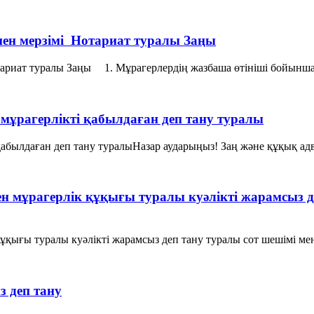
мен мерзiмi Нотариат туралы Заңы
тариат туралы Заңы 1. Мұрагерлердiң жазбаша өтiнiшi бойынша 
 мұрагерлікті қабылдаған деп тану туралы
қабылдаған деп тану туралыНазар аударыңыз! Заң және құқық адво
н мұрагерлік құқығы туралы куәлікті жарамсыз д
қығы туралы куәлікті жарамсыз деп тану туралы сот шешімі мен
з деп тану