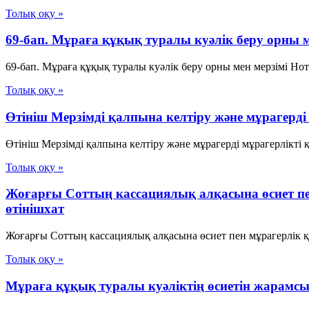
Толық оқу »
69-бап. Мұраға құқық туралы куәлiк беру орны 
69-бап. Мұраға құқық туралы куәлiк беру орны мен мерзiмi Но
Толық оқу »
Өтініш Мерзімді қалпына келтіру және мұрагерді
Өтініш Мерзімді қалпына келтіру және мұрагерді мұрагерлікті 
Толық оқу »
Жоғарғы Соттың кассациялық алқасына өсиет пе
өтінішхат
Жоғарғы Соттың кассациялық алқасына өсиет пен мұрагерлік құ
Толық оқу »
Мұраға құқық туралы куәліктің өсиетін жарамсы