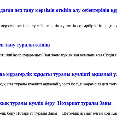
н деп тану мерзімін өткізіп алу себептерінің құ
рзімін өткізіп алу себептерінің құрметін сот әрбір істің нақты
п тану туралы өтініш
өтінішНазар аударыңыз! Заң және құқық заң компаниясы Сіздің н
а мұрагерлік құқығы туралы куәлікті ақшалай үле
ұқығы туралы куәлікті ақшалай үлесті бөлуді жарамсыз деп тан
ұқық туралы куәлiк беру Нотариат туралы Заңы
әлiк беру Нотариат туралы Заңы Шетелдiк азамат өлген соң Қаз