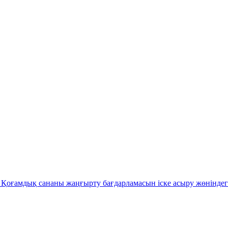
Қоғамдық сананы жаңғырту бағдарламасын іске асыру жөніндег