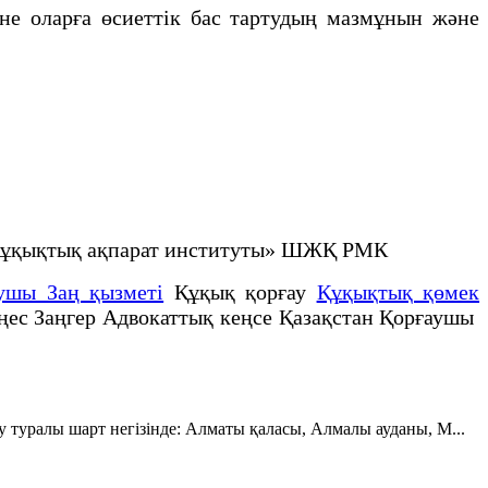
е оларға өсиеттік бас тартудың мазмұнын және
е құқықтық ақпарат институты» ШЖҚ РМК
ушы Заң қызметі
Құқық қорғау
Құқықтық қөмек
еңес Заңгер Адвокаттық кеңсе Қазақстан Қорғаушы
 туралы шарт негізінде: Алматы қаласы, Алмалы ауданы, М...