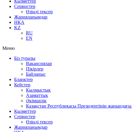
Қызметтер
Сервистер
Өзіңді тексер
Жарияланымдар
НҚА
KZ
RU
EN
Меню
Біз туралы
Вакансиялар
Пікірлер
Байланыс
Бланктер
Кейстер
Қылмыстық
Азаматтық
Әкімшілік
Қазақстан Республикасы Президентінің жанындағы 
Қызметтер
Сервистер
Өзіңді тексер
Жарияланымдар