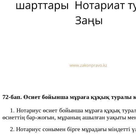
72-бап. Өсиет бойынша мұраға құқық туралы 
1. Нотариус өсиет бойынша мұраға құқық туралы 
өсиеттiң бар-жоғын, мұраның ашылған уақыты мен
2. Нотариус сонымен бiрге мұрадағы мiндеттi ү