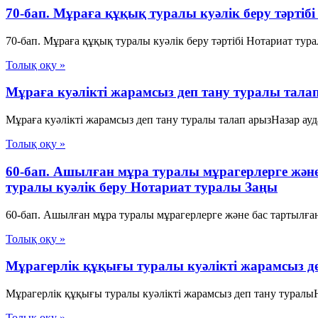
70-бап. Мұраға құқық туралы куәлiк беру тәртiб
70-бап. Мұраға құқық туралы куәлiк беру тәртiбi Нотариат т
Толық оқу »
Мұраға куәлікті жарамсыз деп тану туралы тала
Мұраға куәлікті жарамсыз деп тану туралы талап арызНазар ауд
Толық оқу »
60-бап. Ашылған мұра туралы мұрагерлерге және
туралы куәлiк беру Нотариат туралы Заңы
60-бап. Ашылған мұра туралы мұрагерлерге және бас тартылған
Толық оқу »
Мұрагерлік құқығы туралы куәлікті жарамсыз д
Мұрагерлік құқығы туралы куәлікті жарамсыз деп тану туралыН
Толық оқу »