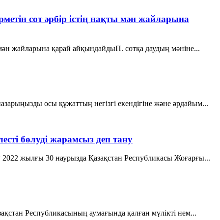
рметін сот әрбір істің нақты мән жайларына
 мән жайларына қарай айқындайдыП. сотқа даудың мәніне...
азарыңызды осы құжаттың негізгі екендігіне және әрдайым...
сті бөлуді жарамсыз деп тану
у 2022 жылғы 30 наурызда Қазақстан Республикасы Жоғарғы...
ақстан Республикасының аумағында қалған мүлiктi нем...