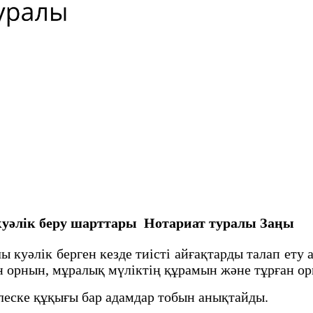
куәлiк беру шарттары
Нотариат туралы Заңы
куәлiк берген кезде тиiстi айғақтарды талап ету
 орнын, мұралық мүлiктiң құрамын және тұрған о
леске құқығы бар адамдар тобын анықтайды.