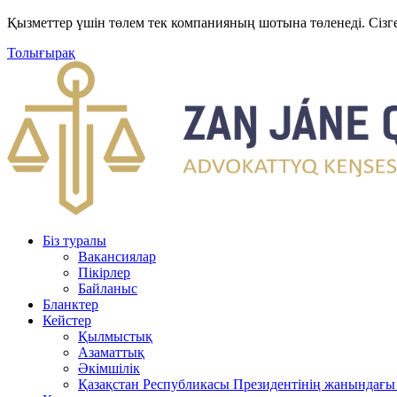
Қызметтер үшін төлем тек компанияның шотына төленеді. Сізг
Толығырақ
Біз туралы
Вакансиялар
Пікірлер
Байланыс
Бланктер
Кейстер
Қылмыстық
Азаматтық
Әкімшілік
Қазақстан Республикасы Президентінің жанындағы 