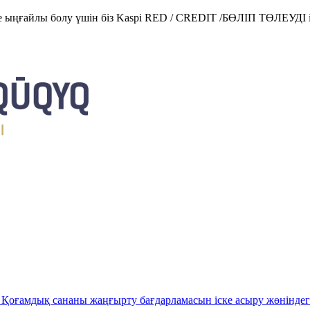
е ыңғайлы болу үшін біз Kaspi RED / CREDIT /БӨЛІП ТӨЛЕУДІ і
Қоғамдық сананы жаңғырту бағдарламасын іске асыру жөніндег