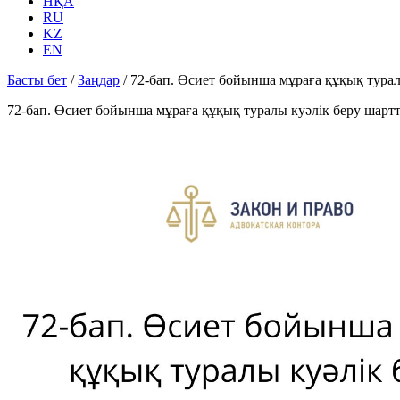
НҚА
RU
KZ
EN
Басты бет
/
Заңдар
/
72-бап. Өсиет бойынша мұраға құқық тура
72-бап. Өсиет бойынша мұраға құқық туралы куәлiк беру шар