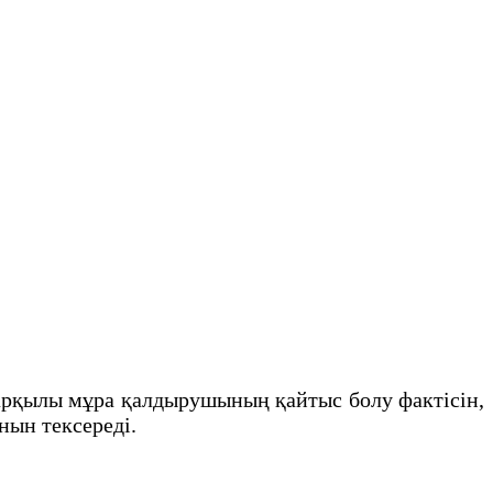
 арқылы мұра қалдырушының қайтыс болу фактiсiн,
рнын тексередi.