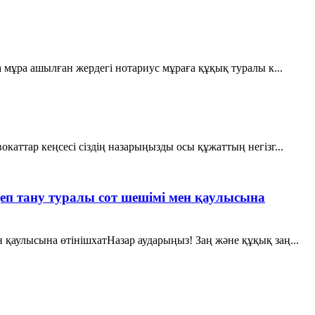
мұра ашылған жердегi нотариус мұраға құқық туралы к...
каттар кеңсесі сіздің назарыңызды осы құжаттың негізг...
еп тану туралы сот шешімі мен қаулысына
 қаулысына өтінішхатНазар аударыңыз! Заң және құқық заң...