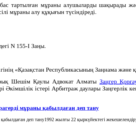
 бас тартылған мұраны алушыларды шақырады жән
сілі мұраны алу құқығын түсіндіреді.
егі N 155-I Заңы.
лігінің «Қазақстан Республикасының Заңнама жән
рық Шешім Қаулы Адвокат Алматы
Заңгер Қорға
рі Әкімшілік істері Арбитраж даулары Заңгерлік к
рагерді мұраны қабылдаған деп тану
 қабылдаған деп тану1992 жылғы 22 қыркүйектегі жекешелендіру