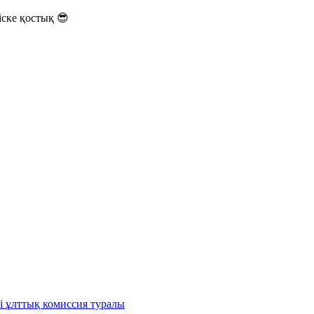
ске қостық 😎
і ұлттық комиссия туралы