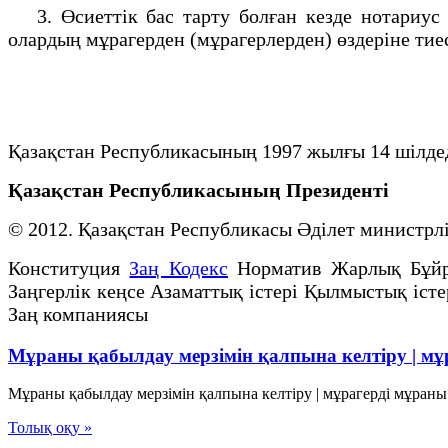
3. Өсиеттiк бас тарту болған кезде нотариус
олардың мұрагерден (мұрагерлерден) өздеріне тие
Қазақстан Республикасының 1997 жылғы 14 шiлдед
Қазақстан Республикасының Президенті
© 2012. Қазақстан Республикасы Әділет министр
Конституция
Заң Кодекс
Норматив Жарлық Бұй
Заңгерлік кеңсе Азаматтық істері Қылмыстық істе
Заң компаниясы
Мұраны қабылдау мерзімін қалпына келтіру | мұ
Мұраны қабылдау мерзімін қалпына келтіру | мұрагерді мұраны
Толық оқу »