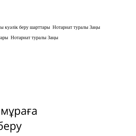
лы куәлiк беру шарттары Нотариат туралы Заңы
ттары Нотариат туралы Заңы