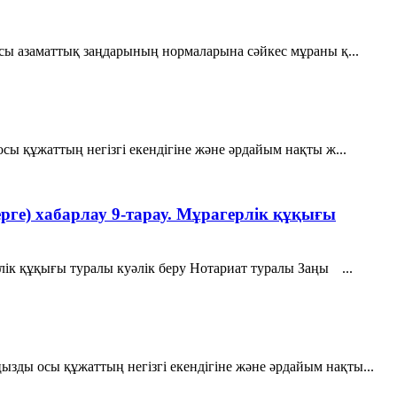
асы азаматтық заңдарының нормаларына сәйкес мұраны қ...
сы құжаттың негізгі екендігіне және әрдайым нақты ж...
ге) хабарлау 9-тарау. Мұрагерлiк құқығы
лiк құқығы туралы куәлiк беру Нотариат туралы Заңы ...
ызды осы құжаттың негізгі екендігіне және әрдайым нақты...