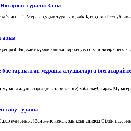
i Нотариат туралы Заңы
уралы Заңы 1. Мұраға құқық туралы куәлiк Қазақстан Республик
п арыз
арыңыз! Заң және құқық адвокаттар кеңсесі сіздің назарыңызды о
 бас тартылған мұраны алушыларға (легатарийлер
 мұраны алушыларға (легатарийлерге) хабарлау9-тарау. Мұрагер
еп тану туралы
азар аударыңыз! Заң және құқық заң компаниясы Сіздің назарың