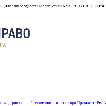
нии. Для вашего удобства мы запустили Kaspi RED / CREDIT/ Р
ы модернизации общественного сознания при Президенте Респ