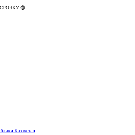
АССРОЧКУ 😎
ублики Казахстан