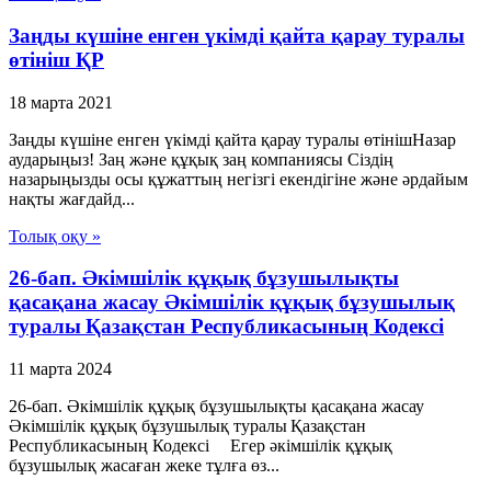
Заңды күшіне енген үкімді қайта қарау туралы
өтініш ҚР
18 марта 2021
Заңды күшіне енген үкімді қайта қарау туралы өтінішНазар
аударыңыз! Заң және құқық заң компаниясы Сіздің
назарыңызды осы құжаттың негізгі екендігіне және әрдайым
нақты жағдайд...
Толық оқу »
26-бап. Әкiмшiлiк құқық бұзушылықты
қасақана жасау Әкімшілік құқық бұзушылық
туралы Қазақстан Республикасының Кодексі
11 марта 2024
26-бап. Әкiмшiлiк құқық бұзушылықты қасақана жасау
Әкімшілік құқық бұзушылық туралы Қазақстан
Республикасының Кодексі Егер әкiмшiлiк құқық
бұзушылық жасаған жеке тұлға өз...