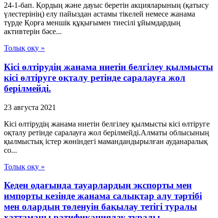
24-1-бап. Қордың және дауыс беретін акцияларының (қатысу
үлестерінің) елу пайыздан астамы тікелей немесе жанама
түрде Қорға меншік құқығымен тиесілі ұйымдардың
активтерін бәсе...
Толық оқу »
Кісі өлтірудің жанама ниетін белгілеу қылмысты
кісі өлтіруге оқталу ретінде саралауға жол
берілмейді.
23 августа 2021
Кісі өлтірудің жанама ниетін белгілеу қылмысты кісі өлтіруге
оқталу ретінде саралауға жол берілмейді.Алматы облысының
қылмыстық істер жөніндегі мамандандырылған ауданаралық
со...
Толық оқу »
Кеден одағында тауарлардың экспорты мен
импорты кезінде жанама салықтар алу тәртібі
мен олардың төленуін бақылау тетігі туралы
хаттаманы ратификациялау туралы