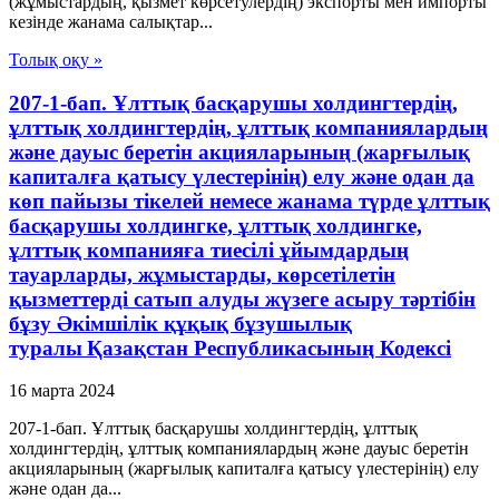
(жұмыстардың, қызмет көрсетулердiң) экспорты мен импорты
кезiнде жанама салықтар...
Толық оқу »
207-1-бап. Ұлттық басқарушы холдингтердің,
ұлттық холдингтердің, ұлттық компаниялардың
және дауыс беретін акцияларының (жарғылық
капиталға қатысу үлестерінің) елу және одан да
көп пайызы тікелей немесе жанама түрде ұлттық
басқарушы холдингке, ұлттық холдингке,
ұлттық компанияға тиесілі ұйымдардың
тауарларды, жұмыстарды, көрсетілетін
қызметтерді сатып алуды жүзеге асыру тәртібін
бұзу Әкімшілік құқық бұзушылық
туралы Қазақстан Республикасының Кодексі
16 марта 2024
207-1-бап. Ұлттық басқарушы холдингтердің, ұлттық
холдингтердің, ұлттық компаниялардың және дауыс беретін
акцияларының (жарғылық капиталға қатысу үлестерінің) елу
және одан да...