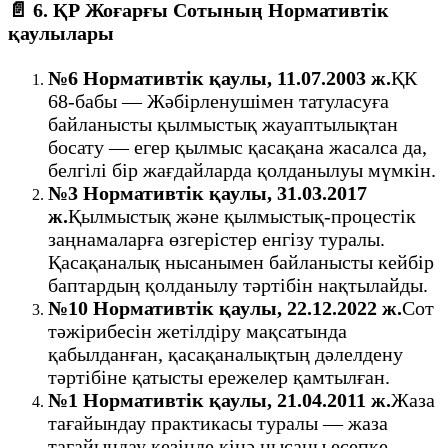
📄
6. ҚР Жоғарғы Сотының Нормативтік
қаулылары
№6 Нормативтік қаулы, 11.07.2003 ж.
ҚК
68-бабы — Жәбірленушімен татуласуға
байланысты қылмыстық жауаптылықтан
босату — егер қылмыс қасақана жасалса да,
белгілі бір жағдайларда қолданылуы мүмкін.
№3 Нормативтік қаулы, 31.03.2017
ж.
Қылмыстық және қылмыстық-процестік
заңнамаларға өзгерістер енгізу туралы.
Қасақаналық нысанымен байланысты кейбір
баптардың қолданылу тәртібін нақтылайды.
№10 Нормативтік қаулы, 22.12.2022 ж.
Сот
тәжірибесін жетілдіру мақсатында
қабылданған, қасақаналықтың дәлелдену
тәртібіне қатысты ережелер қамтылған.
№1 Нормативтік қаулы, 21.04.2011 ж.
Жаза
тағайындау практикасы туралы — жаза
тағайындау кезінде кінә нысаны есепке