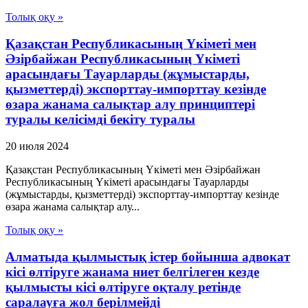
Толық оқу »
Қазақстан Республикасының Үкiметi мен
Әзiрбайжан Республикасының Үкiметi
арасындағы Тауарларды (жұмыстарды,
қызметтердi) экспорттау-импорттау кезiнде
өзара жанама салықтар алу принциптерi
туралы келiсiмдi бекiту туралы
20 июля 2024
Қазақстан Республикасының Үкiметi мен Әзiрбайжан
Республикасының Үкiметi арасындағы Тауарларды
(жұмыстарды, қызметтердi) экспорттау-импорттау кезiнде
өзара жанама салықтар алу...
Толық оқу »
Алматыда қылмыстық істер бойынша адвокат
кісі өлтіруге жанама ниет белгілеген кезде
қылмысты кісі өлтіруге оқталу ретінде
саралауға жол берілмейді