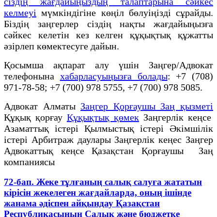
сіздің жағдайыңыздың талаптарына сәйкес
келмеуі
мүмкіндігіне көңіл бөлуіңізді сұрайды.
Біздің заңгерлер сіздің нақты жағдайыңызға
сәйкес келетін кез келген құқықтық құжатты
әзірлеп көмектесуге дайын.
Қосымша ақпарат алу үшін Заңгер/Адвокат
телефонына
хабарласуыңызға болады
: +7 (708)
971-78-58; +7 (700) 978 5755, +7 (700) 978 5085.
Адвокат Алматы
Заңгер Қорғаушы Заң қызметі
Құқық қорғау
Құқықтық қөмек
Заңгерлік кеңсе
Азаматтық істері Қылмыстық істері Әкімшілік
істері Арбитраж даулары Заңгерлік кеңес Заңгер
Адвокаттық кеңсе Қазақстан Қорғаушы Заң
компаниясы
72-бап. Жеке тұлғаның салық салуға жататын
кірісін жекелеген жағдайларда, оның ішінде
жанама әдіспен айқындау Қазақстан
Республикасының Салық және бюджетке