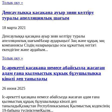
Толық оқу »
Денсаулыққа қасақана ауыр зиян келтіру
туралы апелляциялық шағым
18 марта 2021
Денсаулыққа қасақана ауыр зиян келтіру туралы
апелляциялық шағымНазар аударыңыз! Заң және құқық заң
компаниясы Сіздің назарыңызды осы құжаттың негізгі
екендігіне және әрдайым...
Толық оқу »
Іс-әрекетті қасақана немесе абайсызда жасаған
адам ғана қылмыстық құқық бұзушылыққа
кінәлі деп танылады
26 июня 2025
Іс-әрекетті қасақана немесе абайсызда жасаған адам ғана
қылмыстық құқық бұзушылыққа кінәлі деп
таныладыҚазақстан Республикасының Қылмыстық кодексінің
19-бабына түсініктемеҚылм...