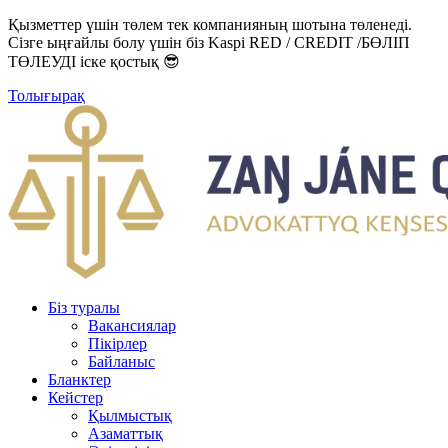
Қызметтер үшін төлем тек компанияның шотына төленеді.
Сізге ыңғайлы болу үшін біз Kaspi RED / CREDIT /БӨЛІП
ТӨЛЕУДІ іске қостық 😎
Толығырақ
Біз туралы
Вакансиялар
Пікірлер
Байланыс
Бланктер
Кейстер
Қылмыстық
Азаматтық