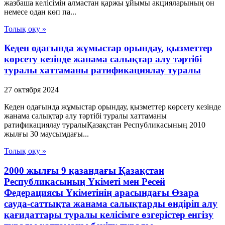
жазбаша келісімін алмастан қаржы ұйымы акцияларының он
немесе одан көп па...
Толық оқу »
Кеден одағында жұмыстар орындау, қызметтер
көрсету кезінде жанама салықтар алу тәртібі
туралы хаттаманы ратификациялау туралы
27 октября 2024
Кеден одағында жұмыстар орындау, қызметтер көрсету кезінде
жанама салықтар алу тәртібі туралы хаттаманы
ратификациялау туралыҚазақстан Республикасының 2010
жылғы 30 маусымдағы...
Толық оқу »
2000 жылғы 9 қазандағы Қазақстан
Республикасының Үкіметі мен Ресей
Федерациясы Үкіметінің арасындағы Өзара
сауда-саттықта жанама салықтарды өндіріп алу
қағидаттары туралы келісімге өзгерістер енгізу