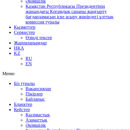
Әкімшілік
Қазақстан Республикасы Президентінің
жанындағы Қоғамдық сананы жаңғырту
бағдарламасын іске асыру жөніндегі ұлттық
комиссия туралы
Қызметтер
Сервистер
Өзіңді тексер
Жарияланымдар
НҚА
KZ
RU
EN
Меню
Біз туралы
Вакансиялар
Пікірлер
Байланыс
Бланктер
Кейстер
Қылмыстық
Азаматтық
Әкімшілік