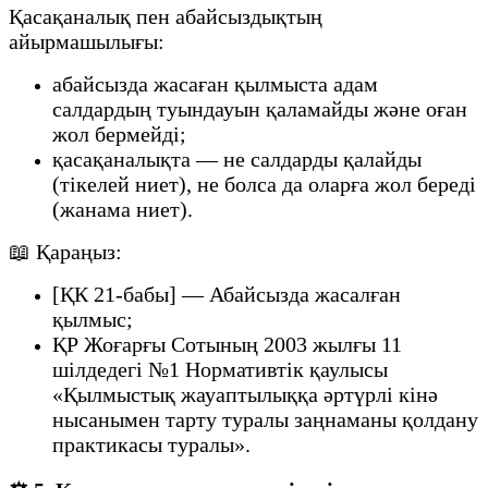
Қасақаналық пен абайсыздықтың
айырмашылығы:
абайсызда жасаған қылмыста адам
салдардың туындауын қаламайды және оған
жол бермейді;
қасақаналықта — не салдарды қалайды
(тікелей ниет), не болса да оларға жол береді
(жанама ниет).
📖 Қараңыз:
[ҚК 21-бабы] — Абайсызда жасалған
қылмыс;
ҚР Жоғарғы Сотының 2003 жылғы 11
шілдедегі №1 Нормативтік қаулысы
«Қылмыстық жауаптылыққа әртүрлі кінә
нысанымен тарту туралы заңнаманы қолдану
практикасы туралы».