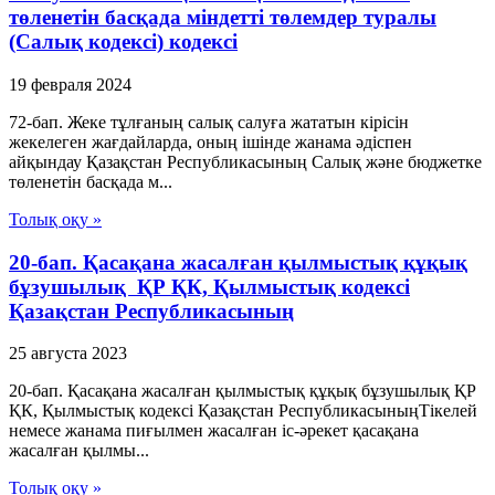
төленетін басқада міндетті төлемдер туралы
(Салық кодексі) кодексі
19 февраля 2024
72-бап. Жеке тұлғаның салық салуға жататын кірісін
жекелеген жағдайларда, оның ішінде жанама әдіспен
айқындау Қазақстан Республикасының Салық және бюджетке
төленетін басқада м...
Толық оқу »
20-бап. Қасақана жасалған қылмыстық құқық
бұзушылық ҚР ҚК, Қылмыстық кодексi
Қазақстан Республикасының
25 августа 2023
20-бап. Қасақана жасалған қылмыстық құқық бұзушылық ҚР
ҚК, Қылмыстық кодексi Қазақстан РеспубликасыныңТiкелей
немесе жанама пиғылмен жасалған іс-әрекет қасақана
жасалған қылмы...
Толық оқу »