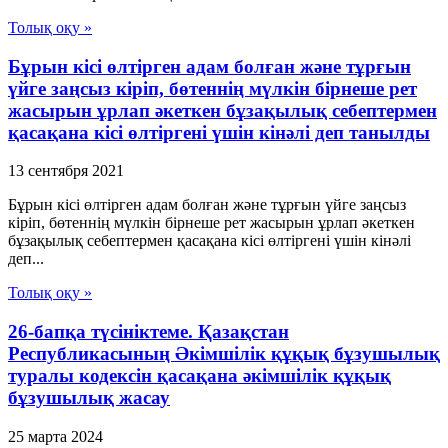
Толық оқу »
Бұрын кісі өлтірген адам болған және тұрғын
үйге заңсыз кіріп, бөтеннің мүлкін бірнеше рет
жасырын ұрлап әкеткен бұзақылық себептермен
қасақана кісі өлтіргені үшін кінәлі деп танылды
13 сентября 2021
Бұрын кісі өлтірген адам болған және тұрғын үйге заңсыз
кіріп, бөтеннің мүлкін бірнеше рет жасырын ұрлап әкеткен
бұзақылық себептермен қасақана кісі өлтіргені үшін кінәлі
деп...
Толық оқу »
26-бапқа түсініктеме. Қазақстан
Республикасының Әкімшілік құқық бұзушылық
туралы кодексін қасақана әкімшілік құқық
бұзушылық жасау
25 марта 2024