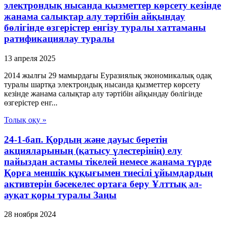
электрондық нысанда қызметтер көрсету кезінде
жанама салықтар алу тәртібін айқындау
бөлігінде өзгерістер енгізу туралы хаттаманы
ратификациялау туралы
13 апреля 2025
2014 жылғы 29 мамырдағы Еуразиялық экономикалық одақ
туралы шартқа электрондық нысанда қызметтер көрсету
кезінде жанама салықтар алу тәртібін айқындау бөлігінде
өзгерістер енг...
Толық оқу »
24-1-бап. Қордың және дауыс беретін
акцияларының (қатысу үлестерінің) елу
пайыздан астамы тікелей немесе жанама түрде
Қорға меншік құқығымен тиесілі ұйымдардың
активтерін бәсекелес ортаға беру Ұлттық әл-
ауқат қоры туралы Заңы
28 ноября 2024