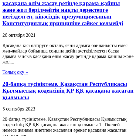
қасақана өлім жасау ретінде қарама-қайшы
және жол берілмейтін нақты деректерге
негізделген, кінәсіздік презумпциясының
Конституциялық принципіне сәйкес келмейді
26 октября 2021
Қасақана кісі өлтіруге оқталу, яғни адамға байланысты емес
мән-жайлар бойынша соңына дейін жеткізілмеген басқа
адамға заңсыз қасақана өлім жасау ретінде қарама-қайшы және
жол...
Толық оқу »
20-бапқа түсініктеме. Қазақстан Республикасы
Қылмыстық кодексінің ҚР ҚК қасақана жасаған
қылмысы
5 сентября 2023
20-бапқа түсініктеме. Қазақстан Республикасы Қылмыстық
кодексінің ҚР ҚК қасақана жасаған қылмысы 1. Тікелей
немесе жанама ниетпен жасалған әрекет қасақана жасалған
қылмыс деп...