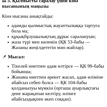
⚖️
5. Қылмысты саралау үшін кінә
нысанының маңызы
Кінә нысаны анықтайды:
адамды қылмыстық жауаптылыққа тартуға
бола ма;
құқықбұзушылықтың дұрыс саралануын;
жаза түрі мен көлемін (ҚК 53-бабы —
Жазаны жеңілдететін мән-жайлар).
📌
Мысал:
Тікелей ниетпен адам өлтірсе — ҚК 99-бабы
бойынша;
Жанама ниетпен әрекет жасап, адам өліміне
абайсыз себеп болса — ҚК 104-бабы
қолданылуы мүмкін (орташа ауырлықтағы
дене жарақатын келтіру, өлімге
абайсыздықпен әкеп соққан).