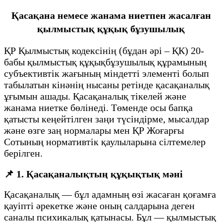
Қасақана немесе жанама ниетпен жасалған
қылмыстық құқық бұзушылық
ҚР Қылмыстық кодексінің (бұдан әрі – ҚК) 20-
бабы қылмыстық құқықбұзушылық құрамының
субъективтік жағының міндетті элементі болып
табылатын кінәнің нысаны ретінде қасақаналық
ұғымын ашады. Қасақаналық тікелей және
жанама ниетке бөлінеді. Төменде осы бапқа
қатысты кеңейтілген заңи түсіндірме, мысалдар
және өзге заң нормалары мен ҚР Жоғарғы
Сотының нормативтік қаулыларына сілтемелер
берілген.
📌
1. Қасақаналықтың құқықтық мәні
Қасақаналық — бұл адамның өзі жасаған қоғамға
қауіпті әрекетке және оның салдарына деген
саналы психикалық қатынасы. Бұл — қылмыстық