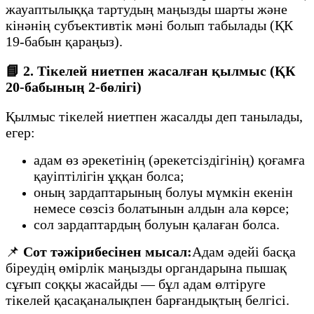
жауаптылыққа тартудың маңызды шарты және
кінәнің субъективтік мәні болып табылады (ҚК
19-бабын қараңыз).
📘
2. Тікелей ниетпен жасалған қылмыс (ҚК
20-бабының 2-бөлігі)
Қылмыс тікелей ниетпен жасалды деп танылады,
егер:
адам өз әрекетінің (әрекетсіздігінің) қоғамға
қауіптілігін ұққан болса;
оның зардаптарының болуы мүмкін екенін
немесе сөзсіз болатынын алдын ала көрсе;
сол зардаптардың болуын қалаған болса.
📌
Сот тәжірибесінен мысал:
Адам әдейі басқа
біреудің өмірлік маңызды органдарына пышақ
сұғып соққы жасайды — бұл адам өлтіруге
тікелей қасақаналықпен барғандықтың белгісі.