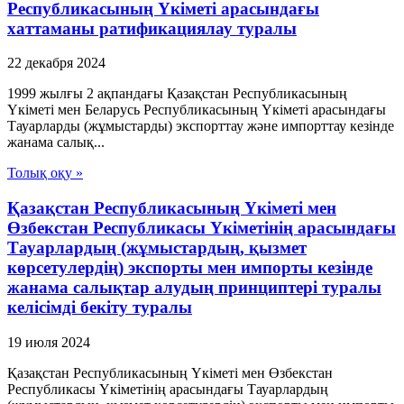
Республикасының Үкіметі арасындағы
хаттаманы ратификациялау туралы
22 декабря 2024
1999 жылғы 2 ақпандағы Қазақстан Республикасының
Үкіметі мен Беларусь Республикасының Үкіметі арасындағы
Тауарларды (жұмыстарды) экспорттау және импорттау кезінде
жанама салық...
Толық оқу »
Қазақстан Республикасының Үкiметi мен
Өзбекстан Республикасы Үкiметiнiң арасындағы
Тауарлардың (жұмыстардың, қызмет
көрсетулердiң) экспорты мен импорты кезiнде
жанама салықтар алудың принциптерi туралы
келiсiмдi бекiту туралы
19 июля 2024
Қазақстан Республикасының Үкiметi мен Өзбекстан
Республикасы Үкiметiнiң арасындағы Тауарлардың