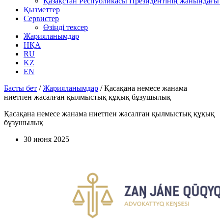
Қазақстан Республикасы Президентінің жанындағы 
Қызметтер
Сервистер
Өзіңді тексер
Жарияланымдар
НҚА
RU
KZ
EN
Басты бет
/
Жарияланымдар
/
Қасақана немесе жанама
ниетпен жасалған қылмыстық құқық бұзушылық
Қасақана немесе жанама ниетпен жасалған қылмыстық құқық
бұзушылық
30 июня 2025