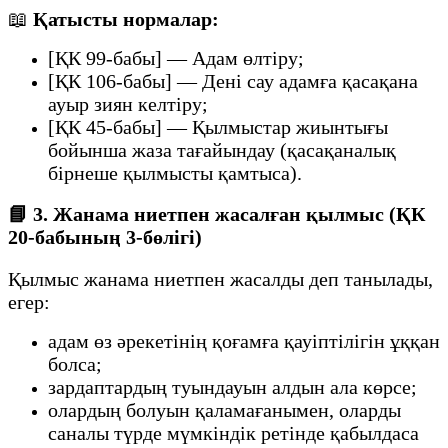
📖
Қатысты нормалар:
[ҚК 99-бабы] — Адам өлтіру;
[ҚК 106-бабы] — Дені сау адамға қасақана
ауыр зиян келтіру;
[ҚК 45-бабы] — Қылмыстар жиынтығы
бойынша жаза тағайындау (қасақаналық
бірнеше қылмысты қамтыса).
📘
3. Жанама ниетпен жасалған қылмыс (ҚК
20-бабының 3-бөлігі)
Қылмыс жанама ниетпен жасалды деп танылады,
егер:
адам өз әрекетінің қоғамға қауіптілігін ұққан
болса;
зардаптардың туындауын алдын ала көрсе;
олардың болуын қаламағанымен, оларды
саналы түрде мүмкіндік ретінде қабылдаса