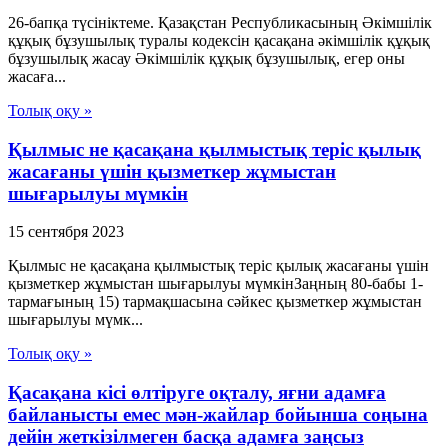
26-бапқа түсініктеме. Қазақстан Республикасының Әкімшілік
құқық бұзушылық туралы кодексін қасақана әкімшілік құқық
бұзушылық жасау Әкімшілік құқық бұзушылық, егер оны
жасаға...
Толық оқу »
Қылмыс не қасақана қылмыстық теріс қылық
жасағаны үшін қызметкер жұмыстан
шығарылуы мүмкін
15 сентября 2023
Қылмыс не қасақана қылмыстық теріс қылық жасағаны үшін
қызметкер жұмыстан шығарылуы мүмкінЗаңның 80-бабы 1-
тармағының 15) тармақшасына сәйкес қызметкер жұмыстан
шығарылуы мүмк...
Толық оқу »
Қасақана кісі өлтіруге оқталу, яғни адамға
байланысты емес мән-жайлар бойынша соңына
дейін жеткізілмеген басқа адамға заңсыз