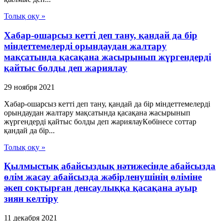
Толық оқу »
Хабар-ошарсыз кетті деп тану, қандай да бір
міндеттемелерді орындаудан жалтару
мақсатында қасақана жасырынып жүргендерді
қайтыс болды деп жариялау
29 ноября 2021
Хабар-ошарсыз кетті деп тану, қандай да бір міндеттемелерді
орындаудан жалтару мақсатында қасақана жасырынып
жүргендерді қайтыс болды деп жариялауКөбінесе соттар
қандай да бір...
Толық оқу »
Қылмыстық абайсыздық нәтижесінде абайсызда
өлім жасау абайсызда жәбірленушінің өліміне
әкеп соқтырған денсаулыққа қасақана ауыр
зиян келтіру
11 декабря 2021