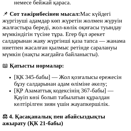
немесе бейжай қараса.
📌
Сот тәжірибесінен мысал:
Мас күйдегі
жүргізуші адамдар көп жүретін жолмен жүруін
жалғастыра береді, жол-көлік оқиғасы туындау
мүмкіндігін түсіне тұра. Егер бұл әрекет
салдарынан жаяу жүргінші қаза тапса — жанама
ниетпен жасалған қылмыс ретінде саралануы
мүмкін (нақты жағдайға байланысты).
📖
Қатысты нормалар:
[ҚК 345-бабы] — Жол қозғалысы ережесін
бұзу салдарынан адам өліміне әкелу;
[ҚР Азаматтық кодексінің 367-бабы] —
Қауіп көзі болып табылатын құралдан
келтірілген зиян үшін жауапкершілік.
⚖️
4. Қасақаналық пен абайсыздықты
ажырату (ҚК 21-бабы)