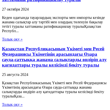
27 октября 2024
Кеден одағында тауарлардың экспорты мен импорты кезінде
жанама салықтар алу тәртібі мен олардың төленуін бақылау
тетігі туралы хаттаманы ратификациялау туралыҚазақстан
Республ...
Толық оқу »
Қазақстан Республикасының Үкіметі мен Ресей
Федерациясы Үкіметінің арасындағы Өзара
сауда-саттыққа жанама салықтарды өндіріп алу
қағидаттары туралы келісімді бекіту туралы
25 августа 2024
Қазақстан Республикасының Үкіметі мен Ресей Федерациясы
Үкіметінің арасындағы Өзара сауда-саттыққа жанама
салықтарды өндіріп алу қағидаттары туралы келісімді бекіту
туралыҚаза...
Толық оқу »