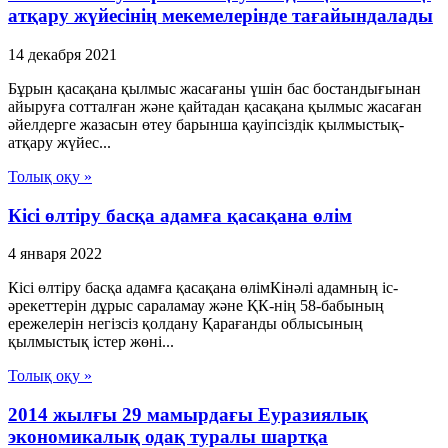
атқару жүйесінің мекемелерінде тағайындалады
14 декабря 2021
Бұрын қасақана қылмыс жасағаны үшін бас бостандығынан
айыруға сотталған және қайтадан қасақана қылмыс жасаған
әйелдерге жазасын өтеу барынша қауіпсіздік қылмыстық-
атқару жүйес...
Толық оқу »
Кісі өлтіру басқа адамға қасақана өлім
4 января 2022
Кісі өлтіру басқа адамға қасақана өлімКінәлі адамның іс-
әрекеттерін дұрыс сараламау және ҚК-нің 58-бабының
ережелерін негізсіз қолдану Қарағанды облысының
қылмыстық істер жөні...
Толық оқу »
2014 жылғы 29 мамырдағы Еуразиялық
экономикалық одақ туралы шартқа