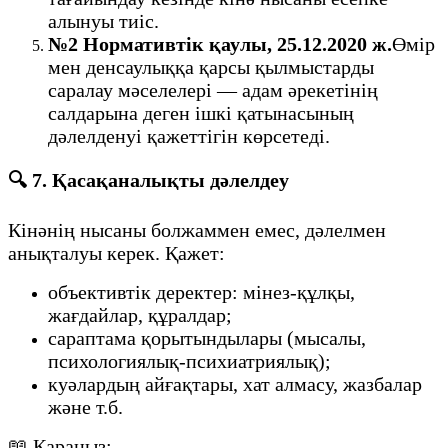
алынуы тиіс.
№2 Нормативтік қаулы, 25.12.2020 ж.
Өмір
мен денсаулыққа қарсы қылмыстарды
саралау мәселелері — адам әрекетінің
салдарына деген ішкі қатынасының
дәлелденуі қажеттігін көрсетеді.
🔍
7. Қасақаналықты дәлелдеу
Кінәнің нысаны болжаммен емес, дәлелмен
анықталуы керек. Қажет:
объективтік деректер: мінез-құлқы,
жағдайлар, құралдар;
сараптама қорытындылары (мысалы,
психологиялық-психиатриялық);
куәлардың айғақтары, хат алмасу, жазбалар
және т.б.
📖 Қараңыз: