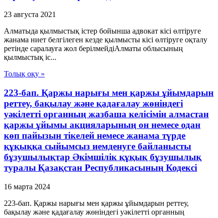
23 августа 2021
Алматыда қылмыстық істер бойынша адвокат кісі өлтіруге
жанама ниет белгілеген кезде қылмысты кісі өлтіруге оқталу
ретінде саралауға жол берілмейдіАлматы облысының
қылмыстық іс...
Толық оқу »
223-бап. Қаржы нарығы мен қаржы ұйымдарын
реттеу, бақылау және қадағалау жөніндегі
уәкілетті органның жазбаша келісімін алмастан
қаржы ұйымы акцияларының он немесе одан
көп пайызын тікелей немесе жанама түрде
құқыққа сыйымсыз иемденуге байланысты
бұзушылықтар Әкімшілік құқық бұзушылық
туралы Қазақстан Республикасының Кодексі
16 марта 2024
223-бап. Қаржы нарығы мен қаржы ұйымдарын реттеу,
бақылау және қадағалау жөніндегі уәкілетті органның