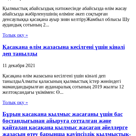
Қылмыстық абайсыздық нәтижесінде абайсызда өлім жасау
абайсызда жәбірленушінің өліміне әкеп соқтырған
денсаулыққа қасақана ауыр зиян келтіруЖамбыл облысы Шу
аудандық сотының 2...
Толық оқу »
Қасақана өлім жазасына кесілгені үшін кінәлі
деп танылды
11 декабря 2021
Қасақана өлім жазасына кесілгені үшін кінәлі деп
танылдыАлматы қаласының қылмыстық істер жөніндегі
мамандандырылған ауданаралық сотының 2019 жылғы 12
желтоқсандағы үкімімен: Ө...
Толық оқу »
Бұрын қасақана қылмыс жасағаны үшін бас
бостандығынан айыруға сотталған және
қайтадан қасақана қылмыс жасаған әйелдерге
жазасын өтеу барынша қауіпсіздік қылмыстық-