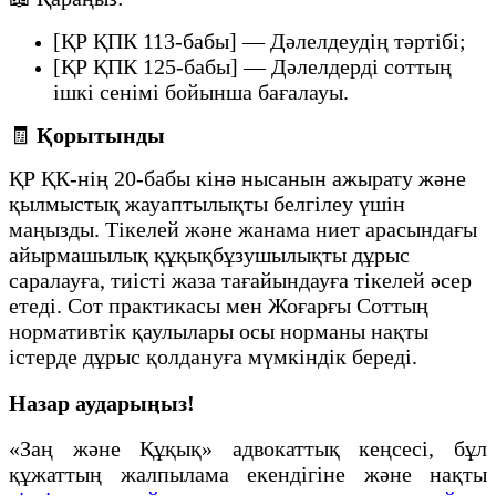
[ҚР ҚПК 113-бабы] — Дәлелдеудің тәртібі;
[ҚР ҚПК 125-бабы] — Дәлелдерді соттың
ішкі сенімі бойынша бағалауы.
🧾
Қорытынды
ҚР ҚК-нің 20-бабы кінә нысанын ажырату және
қылмыстық жауаптылықты белгілеу үшін
маңызды. Тікелей және жанама ниет арасындағы
айырмашылық құқықбұзушылықты дұрыс
саралауға, тиісті жаза тағайындауға тікелей әсер
етеді. Сот практикасы мен Жоғарғы Соттың
нормативтік қаулылары осы норманы нақты
істерде дұрыс қолдануға мүмкіндік береді.
Назар аударыңыз!
«Заң және Құқық» адвокаттық кеңсесі, бұл
құжаттың жалпылама екендігіне және нақты