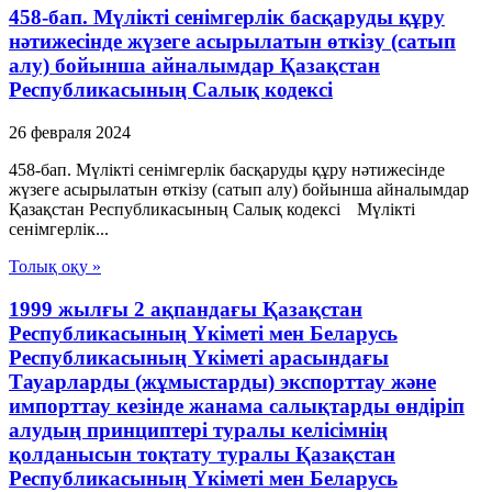
458-бап. Мүлікті сенімгерлік басқаруды құру
нәтижесінде жүзеге асырылатын өткiзу (сатып
алу) бойынша айналымдар Қазақстан
Республикасының Салық кодексі
26 февраля 2024
458-бап. Мүлікті сенімгерлік басқаруды құру нәтижесінде
жүзеге асырылатын өткiзу (сатып алу) бойынша айналымдар
Қазақстан Республикасының Салық кодексі Мүлікті
сенімгерлік...
Толық оқу »
1999 жылғы 2 ақпандағы Қазақстан
Республикасының Үкіметі мен Беларусь
Республикасының Үкіметі арасындағы
Тауарларды (жұмыстарды) экспорттау және
импорттау кезінде жанама салықтарды өндіріп
алудың принциптері туралы келісімнің
қолданысын тоқтату туралы Қазақстан
Республикасының Үкіметі мен Беларусь