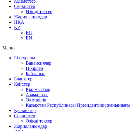
Қызметтер
Сервистер
Өзіңді тексер
Жарияланымдар
НҚА
KZ
RU
EN
Меню
Біз туралы
Вакансиялар
Пікірлер
Байланыс
Бланктер
Кейстер
Қылмыстық
Азаматтық
Әкімшілік
Қазақстан Республикасы Президентінің жанындағы 
Қызметтер
Сервистер
Өзіңді тексер
Жарияланымдар