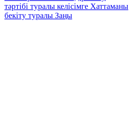
тәртібі туралы келісімге Хаттаманы
бекіту туралы Заңы