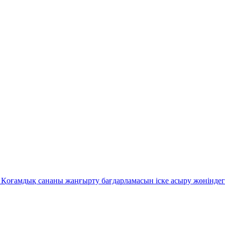
Қоғамдық сананы жаңғырту бағдарламасын іске асыру жөніндег