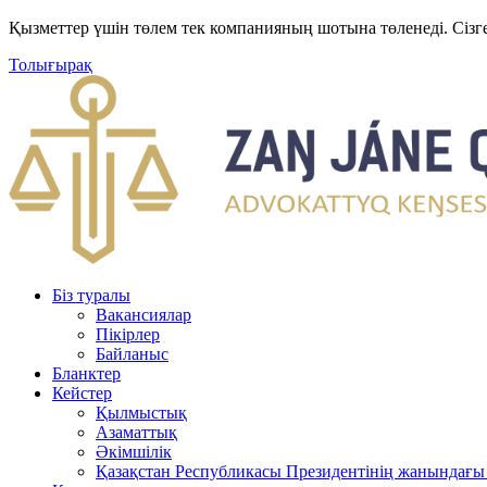
Қызметтер үшін төлем тек компанияның шотына төленеді. Сізг
Толығырақ
Біз туралы
Вакансиялар
Пікірлер
Байланыс
Бланктер
Кейстер
Қылмыстық
Азаматтық
Әкімшілік
Қазақстан Республикасы Президентінің жанындағы 