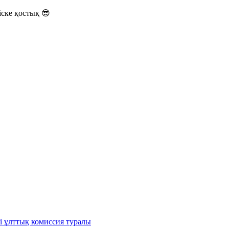
ске қостық 😎
і ұлттық комиссия туралы