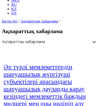
НҚА
RU
KZ
EN
Басты бет
/
Ақпараттық хабарлама
/
Ақпараттық хабарлама
Әр түрлі мемлекеттердің
шаруашылық жүргізуші
субъектілері арасындағы
шаруашылық дауларды қарау
кезіндегі мемлекеттік баждың
мөлшері мен оны өндіріп алу