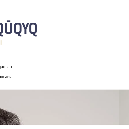
данған.
алған.