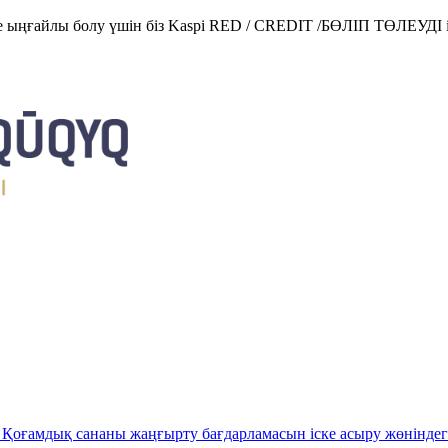
е ыңғайлы болу үшін біз Kaspi RED / CREDIT /БӨЛІП ТӨЛЕУДІ і
Қоғамдық сананы жаңғырту бағдарламасын іске асыру жөніндег