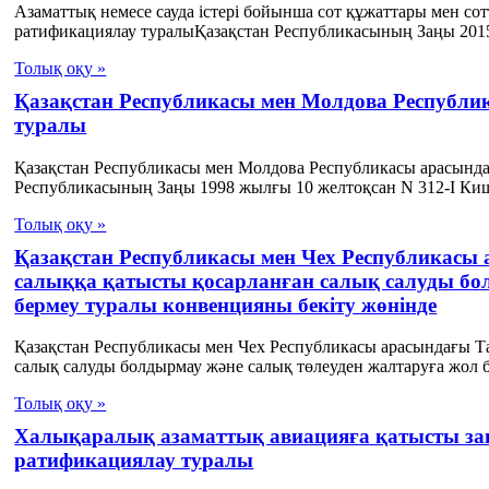
Азаматтық немесе сауда істері бойынша сот құжаттары мен с
ратификациялау туралыҚазақстан Республикасының Заңы 2015
Толық оқу »
Қазақстан Республикасы мен Молдова Республи
туралы
Қазақстан Республикасы мен Молдова Республикасы арасында
Республикасының Заңы 1998 жылғы 10 желтоқсан N 312-I Киш
Толық оқу »
Қазақстан Республикасы мен Чех Республикасы
салыққа қатысты қосарланған салық салуды бо
бермеу туралы конвенцияны бекіту жөнінде
Қазақстан Республикасы мен Чех Республикасы арасындағы Т
салық салуды болдырмау және салық төлеуден жалтаруға жол б
Толық оқу »
Халықаралық азаматтық авиацияға қатысты заң
ратификациялау туралы