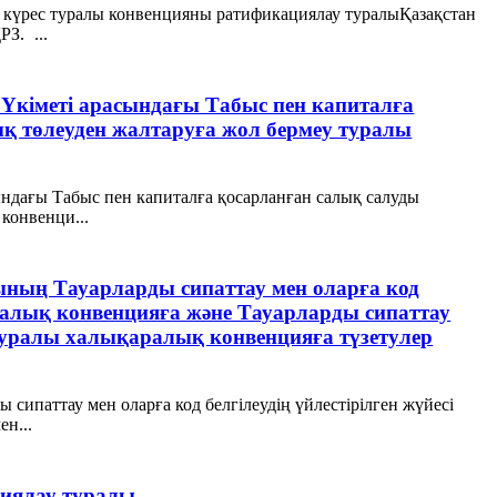
н күрес туралы конвенцияны ратификациялау туралыҚазақстан
З. ...
 Үкiметi арасындағы Табыс пен капиталға
қ төлеуден жалтаруға жол бермеу туралы
ындағы Табыс пен капиталға қосарланған салық салуды
конвенци...
ының Тауарларды сипаттау мен оларға код
аралық конвенцияға және Тауарларды сипаттау
і туралы халықаралық конвенцияға түзетулер
сипаттау мен оларға код белгілеудің үйлестірілген жүйесі
н...
иялау туралы