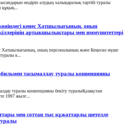
 нысандарын өндіріп алудың халықаралық тәртібі туралы
 құқық...
 жөніндегі кеңес Хатшылығының, оның
өкілдерінің артықшылықтары мен иммунитеттері
ңес Хатшылығының, оның персоналының және Кеңеске мүше
уралы к...
бильмен тасымалдау туралы конвенцияны
лдау туралы конвенцияны бекiту туралыҚазақстан
е 1997 жылғ...
аттары мен соттан тыс құжаттарды шетелде
туралы