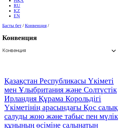
НҚА
RU
KZ
EN
Басты бет
/
Конвенция
/
Конвенция
Қазақстан Республикасы Үкiметi
мен Ұлыбритания және Солтүстiк
Ирландия Құрама Корольдiгi
Үкiметiнiң арасындағы Қос салық
салуды жою және табыс пен мүлiк
құнының өсiмiне салынатын