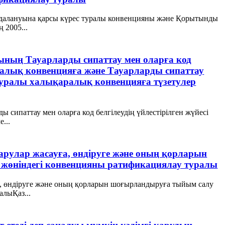
йдалануына қарсы күрес туралы конвенцияны және Қорытынды
 2005...
ының Тауарларды сипаттау мен оларға код
аралық конвенцияға және Тауарларды сипаттау
і туралы халықаралық конвенцияға түзетулер
 сипаттау мен оларға код белгілеудің үйлестірілген жүйесі
...
рулар жасауға, өндіруге және оның қорларын
жөніндегі конвенцияны ратификациялау туралы
а, өндіруге және оның қорларын шоғырландыруға тыйым салу
алыҚаз...