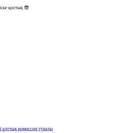
ске қостық 😎
і ұлттық комиссия туралы