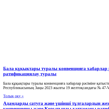
Бала құқықтары туралы конвенцияға хабарлар р
ратификациялау туралы
Бала құқықтары туралы конвенцияға хабарлар рәсіміне қатыс
Республикасының Заңы 2023 жылғы 19 желтоқсандағы № 47-VI
Толық оқу »
Адамдарды сатуға және үшінші тұлғалардың же
конвенцияны және Қорытынды хаттаманы рати