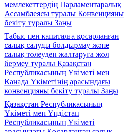
мемлекеттердiң Парламентаралық
Ассамблеясы туралы Конвенцияны
бекiту туралы Заңы
Табыс пен капиталға қосарланған
салық салуды болдырмау және
салық төлеуден жалтаруға жол
бермеу туралы Қазақстан
Республикасының Үкiметi мен
Канада Үкiметiнiң арасындағы
конвенцияны бекiту туралы Заңы
Қазақстан Республикасының
Үкiметi мен Үндiстан
Республикасының Үкiметi
арасындағы Қосарланған салық