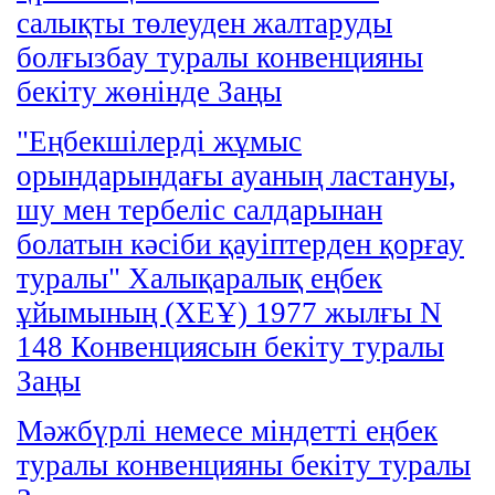
салықты төлеуден жалтаруды
болғызбау туралы конвенцияны
бекiту жөнiнде Заңы
"Еңбекшiлердi жұмыс
орындарындағы ауаның ластануы,
шу мен тербелiс салдарынан
болатын кәсiби қауiптерден қорғау
туралы" Халықаралық еңбек
ұйымының (ХЕҰ) 1977 жылғы N
148 Конвенциясын бекiту туралы
Заңы
Мәжбүрлі немесе міндетті еңбек
туралы конвенцияны бекіту туралы