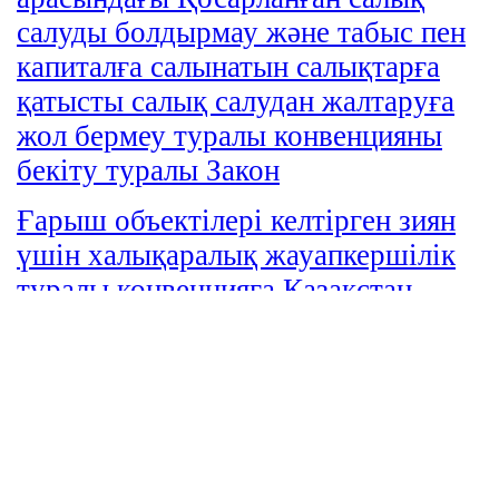
салуды болдырмау және табыс пен
капиталға салынатын салықтарға
қатысты салық салудан жалтаруға
жол бермеу туралы конвенцияны
бекiту туралы Закон
Ғарыш объектiлерi келтiрген зиян
үшiн халықаралық жауапкершiлiк
туралы конвенцияға Қазақстан
Республикасының қосылуы туралы
Заңы
Орнықты органикалық ластағыштар
туралы Стокгольм конвенциясын
ратификациялау туралы Заңы