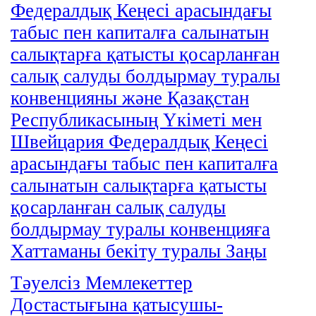
Федералдық Кеңесi арасындағы
табыс пен капиталға салынатын
салықтарға қатысты қосарланған
салық салуды болдырмау туралы
конвенцияны және Қазақстан
Республикасының Үкiметi мен
Швейцария Федералдық Кеңесi
арасындағы табыс пен капиталға
салынатын салықтарға қатысты
қосарланған салық салуды
болдырмау туралы конвенцияға
Хаттаманы бекiту туралы Заңы
Тәуелсiз Мемлекеттер
Достастығына қатысушы-