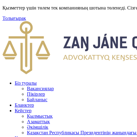
Қызметтер үшін төлем тек компанияның шотына төленеді. Сізг
Толығырақ
Біз туралы
Вакансиялар
Пікірлер
Байланыс
Бланктер
Кейстер
Қылмыстық
Азаматтық
Әкімшілік
Қазақстан Республикасы Президентінің жанындағы 