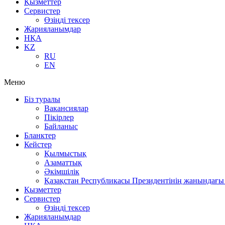
Қызметтер
Сервистер
Өзіңді тексер
Жарияланымдар
НҚА
KZ
RU
EN
Меню
Біз туралы
Вакансиялар
Пікірлер
Байланыс
Бланктер
Кейстер
Қылмыстық
Азаматтық
Әкімшілік
Қазақстан Республикасы Президентінің жанындағы 
Қызметтер
Сервистер
Өзіңді тексер
Жарияланымдар