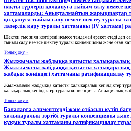
Шектен тыс зиян келтіреді немесе таңдамай әреке
нақты түрлерін қолдануға тыйым салу немесе ш
хаттамаларды: Анықталмайтын жарықшақтар тур
қолдануға тыйым салу немесе шектеу туралы хатт
лазерлік қару туралы хаттаманы (ІV хаттама) 
Шектен тыс зиян келтіреді немесе таңдамай әрекет етеді деп 
тыйым салу немесе шектеу туралы конвенцияны және оған хатт
Толық оқу »
Жылжымалы жабдыққа қатысты халықаралық ке
Жылжымалы жабдыққа қатысты халықаралық ке
жабдық жөніндегі хаттаманы ратификациялау т
Жылжымалы жабдыққа қатысты халықаралық кепілдіктер ту
халықаралық кепілдіктер туралы конвенцияға Авиациялық жабд
Толық оқу »
Балаларға алименттерді және отбасын күтіп-бағ
халықаралық тәртібі туралы конвенцияны және
құқық туралы хаттаманы ратификациялау тура