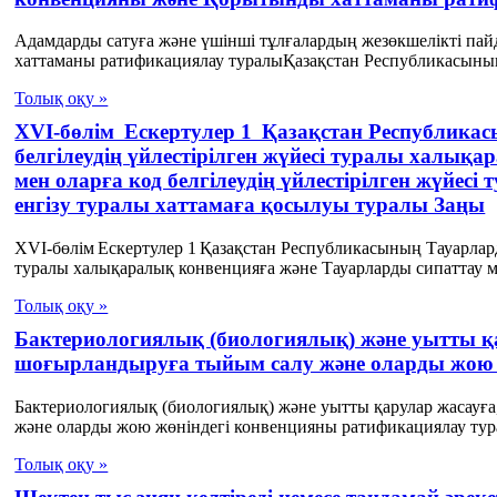
Адамдарды сатуға және үшінші тұлғалардың жезөкшелікті па
хаттаманы ратификациялау туралыҚазақстан Республикасының
Толық оқу »
XVІ-бөлім Ескертулер 1 Қазақстан Республикас
белгілеудің үйлестірілген жүйесі туралы халық
мен оларға код белгілеудің үйлестірілген жүйес
енгізу туралы хаттамаға қосылуы туралы Заңы
XVІ-бөлім Ескертулер 1 Қазақстан Республикасының Тауарларды
туралы халықаралық конвенцияға және Тауарларды сипаттау ме
Толық оқу »
Бактериологиялық (биологиялық) және уытты қа
шоғырландыруға тыйым салу және оларды жою 
Бактериологиялық (биологиялық) және уытты қарулар жасауғ
және оларды жою жөніндегі конвенцияны ратификациялау тур
Толық оқу »