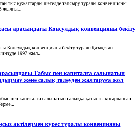
оттан тыс құжаттарды шетелде тапсыру туралы конвенцияны
 жылғы...
касы арасындағы Консулдық конвенцияны бекіту
ғы Консулдық конвенцияны бекіту туралыҚазақстан
инэуде 1997 жыл...
 арасындағы Табыс пен капиталға салынатын
лдырмау және салық төлеуден жалтаруға жол
абыс пен капиталға салынатын салыққа қатысты қосарланған
ерме...
сыз актілермен күрес туралы конвенцияны