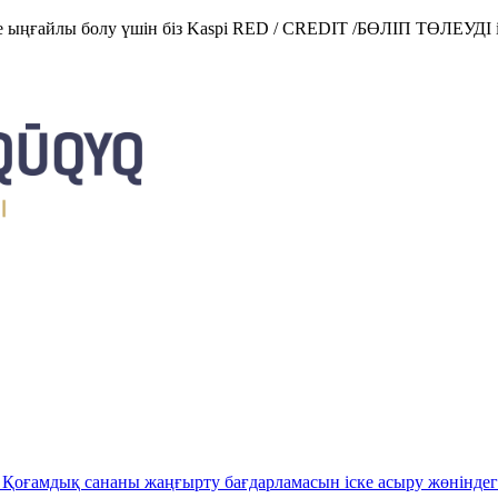
е ыңғайлы болу үшін біз Kaspi RED / CREDIT /БӨЛІП ТӨЛЕУДІ і
Қоғамдық сананы жаңғырту бағдарламасын іске асыру жөніндег