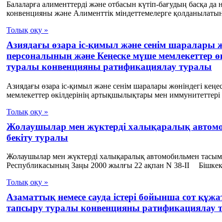
Балаларға алименттерді және отбасын күтіп-бағудың басқа да
конвенцияны және Алименттік міндеттемелерге қолданылатын
Толық оқу »
Азиядағы өзара іс-қимыл және сенім шаралары
персоналының және Кеңеске мүше мемлекеттер 
туралы конвенцияны ратификациялау туралы
Азиядағы өзара іс-қимыл және сенім шаралары жөніндегі ке
мемлекеттер өкілдерінің артықшылықтары мен иммунитеттері т
Толық оқу »
Жолаушылар мен жүктердi халықаралық автомо
бекiту туралы
Жолаушылар мен жүктердi халықаралық автомобильмен тасыма
Республикасының Заңы 2000 жылғы 22 ақпан N 38-II Бiшкект
Толық оқу »
Азаматтық немесе сауда істері бойынша сот құж
тапсыру туралы конвенцияны ратификациялау 