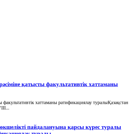
әсіміне қатысты факультативтік хаттаманы
ты факультативтік хаттаманы ратификациялау туралыҚазақстан
II...
зөкшелікті пайдалануына қарсы күрес туралы
фикациялау туралы