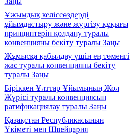
Заңы
Ұжымдық келіссөздерді
ұйымдастыру және жүргізу құқығы
принциптерін қолдану туралы
конвенцияны бекіту туралы Заңы
Жұмысқа қабылдау үшін ең төменгі
жас туралы конвенцияны бекіту
туралы Заңы
Біріккен Ұлттар Ұйымының Жол
Жүрісі туралы конвенциясын
ратификациялау туралы Заңы
Қазақстан Республикасының
Үкiметi мен Швейцария