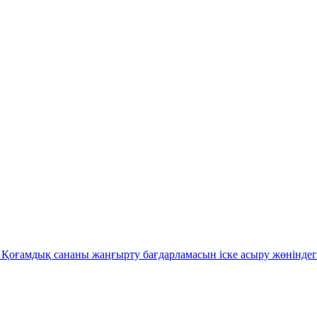
Қоғамдық сананы жаңғырту бағдарламасын іске асыру жөніндег