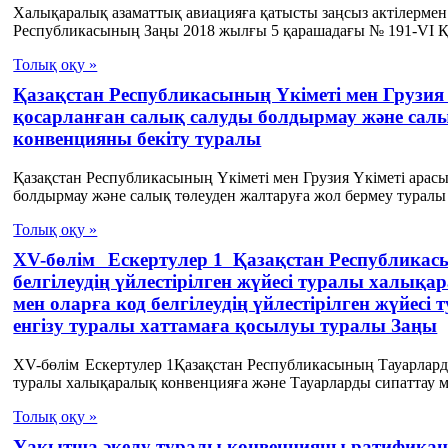
Халықаралық азаматтық авиацияға қатысты заңсыз актілерме
Республикасының Заңы 2018 жылғы 5 қарашадағы № 191-VІ ҚР
Толық оқу »
Қазақстан Республикасының Үкiметi мен Грузия
қосарланған салық салуды болдырмау және салы
конвенцияны бекiту туралы
Қазақстан Республикасының Үкiметi мен Грузия Үкiметi арас
болдырмау және салық төлеуден жалтаруға жол бермеу туралы 
Толық оқу »
ХV-бөлім Ескертулер 1 Қазақстан Республикас
белгілеудің үйлестірілген жүйесі туралы халық
мен оларға код белгілеудің үйлестірілген жүйес
енгізу туралы хаттамаға қосылуы туралы Заңы
ХV-бөлім Ескертулер 1Қазақстан Республикасының Тауарларды 
туралы халықаралық конвенцияға және Тауарларды сипаттау ме
Толық оқу »
Уақытша әкелу туралы конвенцияны ратификац