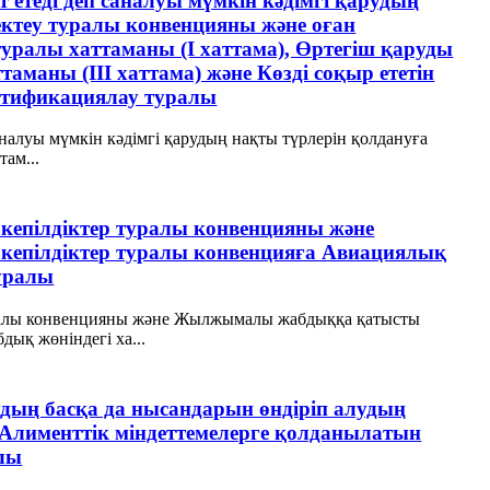
т етеді деп саналуы мүмкін кәдімгі қарудың
ектеу туралы конвенцияны және оған
алы хаттаманы (I хаттама), Өртегіш қаруды
аманы (III хаттама) және Көзді соқыр ететін
ратификациялау туралы
саналуы мүмкін кәдімгі қарудың нақты түрлерін қолдануға
ам...
пілдіктер туралы конвенцияны және
пілдіктер туралы конвенцияға Авиациялық
уралы
ралы конвенцияны және Жылжымалы жабдыққа қатысты
ық жөніндегі ха...
удың басқа да нысандарын өндіріп алудың
 Алименттік міндеттемелерге қолданылатын
лы