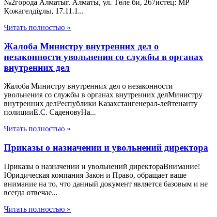
№2города Алматыг. Алматы, ул. Төле би, 267истец: МР
Қожагелдіұлы, 17.11.1...
Читать полностью »
Жалоба Министру внутренних дел о
незаконности увольнения со службы в органах
внутренних дел
Жалоба Министру внутренних дел о незаконности
увольнения со службы в органах внутренних делМинистру
внутренних делРеспублики Казахстангенерал-лейтенанту
полицииЕ.С. СаденовуНа...
Читать полностью »
Приказы о назначении и увольнений директора
Приказы о назначении и увольнений директораВнимание!
Юридическая компания Закон и Право, обращает ваше
внимание на то, что данный документ является базовым и не
всегда отвечае...
Читать полностью »