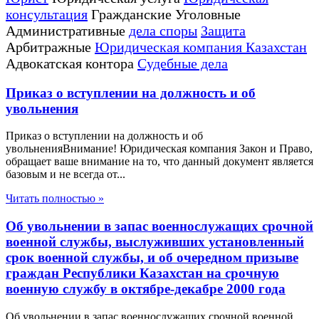
консультация
Гражданские Уголовные
Административные
дела споры
Защита
Арбитражные
Юридическая компания Казахстан
Адвокатская контора
Судебные дела
Приказ о вступлении на должность и об
увольнения
Приказ о вступлении на должность и об
увольненияВнимание! Юридическая компания Закон и Право,
обращает ваше внимание на то, что данный документ является
базовым и не всегда от...
Читать полностью »
Об увольнении в запас военнослужащих срочной
военной службы, выслуживших установленный
срок военной службы, и об очередном призыве
граждан Республики Казахстан на срочную
военную службу в октябре-декабре 2000 года
Об увольнении в запас военнослужащих срочной военной