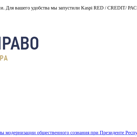
нии. Для вашего удобства мы запустили Kaspi RED / CREDIT/ Р
ы модернизации общественного сознания при Президенте Респ