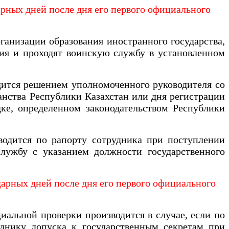
арных дней после дня его первого официального
рганизации образования иностранного государства,
ния и проходят воинскую службу в установленном
дится решением уполномоченного руководителя со
анства Республики Казахстан или дня регистрации
ке, определенном законодательством Республики
водится по рапорту сотрудника при поступлении
службу с указанием должности государственного
дарных дней после дня его первого официального
альной проверки производится в случае, если по
уднику допуска к государственным секретам при