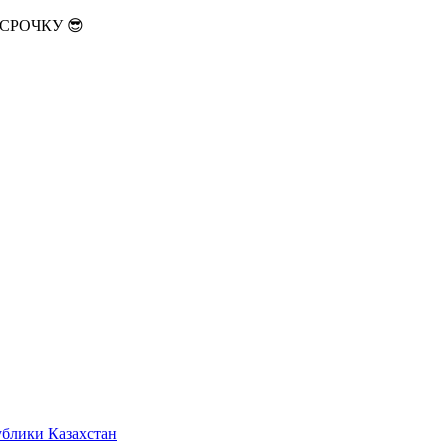
АССРОЧКУ 😎
ублики Казахстан