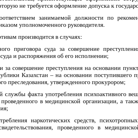
которую не требуется оформление допуска к госуда
тветствием занимаемой должности по рекомен
иказом уполномоченного руководителя.
ивам производится в случаях:
го приговора суда за совершение преступлени
 суда и распоряжения об его исполнении;
а совершение преступления на основании пунктов 3
публики Казахстан – на основании поступившего п
ого преследования, утвержденного прокурором;
службы факта употребления психоактивного веще
 проведенного в медицинской организации, а так
ния;
ебления наркотических средств, психотропных 
свидетельствования, проведенного в медицинско