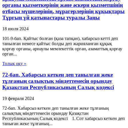
органы қызметкерінің және әскери қызметшінің
отбасы мүшелерінің, мұрагерлерінің құқықтары
Тұрғын үй қатынастары туралы Заңы
18 июля 2024
101-9-бап. Қайтыс болған (қаза тапқан), хабарсыз кетті деп
танылған немесе қайтыс болды деп жарияланған құқық
қорғау органы, арнаулы мемлекеттік орган, азаматтық қорғау
орган...
Толық оқу »
72-бап. Хабарсыз кеткен деп танылған жеке
тұлғаның салықтық міндеттемесін орындау
Қазақстан Республикасының Салық кодексі
19 февраля 2024
72-бап. Хабарсыз кеткен деп танылған жеке тұлғаның
салықтық міндеттемесін орындау Қазақстан
Республикасының Салық кодексі 1. Сот хабарсыз кеткен деп
таныған жеке тұлғаның...