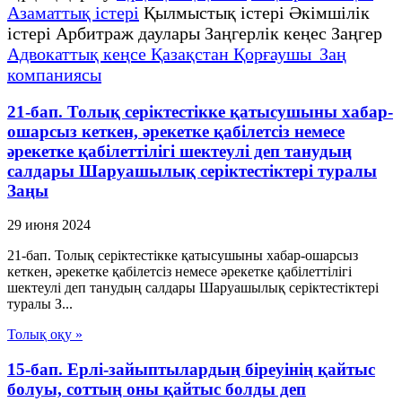
Азаматтық істері
Қылмыстық істері Әкімшілік
істері Арбитраж даулары Заңгерлік кеңес Заңгер
Адвокаттық кеңсе Қазақстан Қорғаушы Заң
компаниясы
21-бап. Толық серiктестiкке қатысушыны хабар-
ошарсыз кеткен, әрекетке қабiлетсiз немесе
әрекетке қабiлеттiлiгi шектеулi деп танудың
салдары Шаруашылық серіктестіктері туралы
Заңы
29 июня 2024
21-бап. Толық серiктестiкке қатысушыны хабар-ошарсыз
кеткен, әрекетке қабiлетсiз немесе әрекетке қабiлеттiлiгi
шектеулi деп танудың салдары Шаруашылық серіктестіктері
туралы З...
Толық оқу »
15-бап. Ерлі-зайыптылардың біреуінің қайтыс
болуы, соттың оны қайтыс болды деп