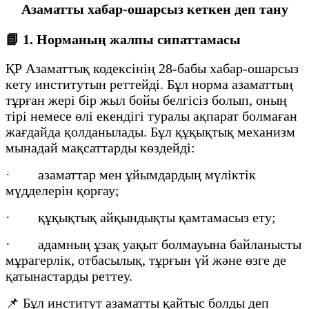
Азаматты хабар-ошарсыз кеткен деп тану
📘
1. Норманың жалпы сипаттамасы
ҚР Азаматтық кодексінің 28-бабы хабар-ошарсыз
кету институтын реттейді. Бұл норма азаматтың
тұрған жері бір жыл бойы белгісіз болып, оның
тірі немесе өлі екендігі туралы ақпарат болмаған
жағдайда қолданылады. Бұл құқықтық механизм
мынадай мақсаттарды көздейді:
· азаматтар мен ұйымдардың мүліктік
мүдделерін қорғау;
· құқықтық айқындықты қамтамасыз ету;
· адамның ұзақ уақыт болмауына байланысты
мұрагерлік, отбасылық, тұрғын үй және өзге де
қатынастарды реттеу.
📌 Бұл институт азаматты қайтыс болды деп