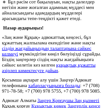
🔹 Бұл рәсім сот бақылауын, нақты дәлелдер
негізін және жоғалған адамның мүддесі мен
айналасындағы адамдардың мүдделері
арасындағы тепе-теңдікті қажет етеді.
Назар аударыңыз!
«Заң және Құқық» адвокаттық кеңсесі, бұл
құжаттың жалпылама екендігіне және нақты
сіздің жағдайыңыздың талаптарына сәйкес
келмеуі
мүмкіндігіне көңіл бөлуіңізді сұрайды.
Біздің заңгерлер сіздің нақты жағдайыңызға
сәйкес келетін кез келген
құқықтық құжатты
әзірлеп көмектесуге дайын
.
Қосымша ақпарат алу үшін Заңгер/Адвокат
телефонына
хабарласуыңызға болады
: +7 (708)
971-78-58; +7 (700) 978 5755, +7 (700) 978 5085.
Адвокат Алматы
Заңгер Қорғаушы Заң қызметі
Құқық қорғау
Құқықтық қөмек
Заңгерлік кеңсе