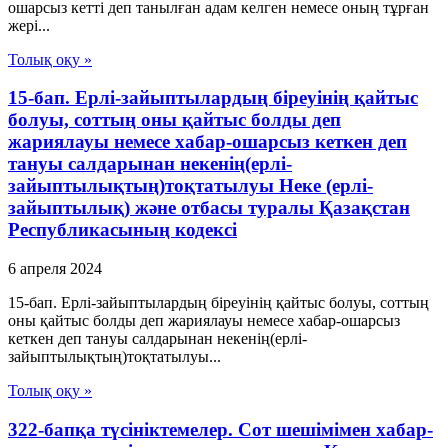
ошарсыз кеттi деп танылған адам келген немесе оның тұрған
жерi...
Толық оқу »
15-бап. Ерлі-зайыптылардың біреуінің қайтыс
болуы, соттың оны қайтыс болды деп
жариялауы немесе хабар-ошарсыз кеткен деп
тануы салдарынан некенің(ерлі-
зайыптылықтың)тоқтатылуы Неке (ерлі-
зайыптылық) және отбасы туралы Қазақстан
Республикасының кодексі
6 апреля 2024
15-бап. Ерлі-зайыптылардың біреуінің қайтыс болуы, соттың
оны қайтыс болды деп жариялауы немесе хабар-ошарсыз
кеткен деп тануы салдарынан некенің(ерлі-
зайыптылықтың)тоқтатылуы...
Толық оқу »
322-бапқа түсініктемелер. Сот шешімімен хабар-