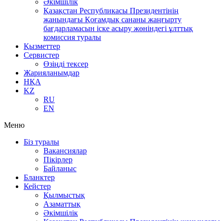
Әкімшілік
Қазақстан Республикасы Президентінің
жанындағы Қоғамдық сананы жаңғырту
бағдарламасын іске асыру жөніндегі ұлттық
комиссия туралы
Қызметтер
Сервистер
Өзіңді тексер
Жарияланымдар
НҚА
KZ
RU
EN
Меню
Біз туралы
Вакансиялар
Пікірлер
Байланыс
Бланктер
Кейстер
Қылмыстық
Азаматтық
Әкімшілік