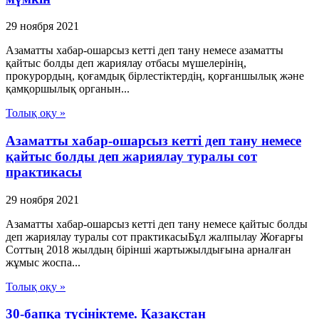
29 ноября 2021
Азаматты хабар-ошарсыз кетті деп тану немесе азаматты
қайтыс болды деп жариялау отбасы мүшелерінің,
прокурордың, қоғамдық бірлестіктердің, қорғаншылық және
қамқоршылық органын...
Толық оқу »
Азаматты хабар-ошарсыз кетті деп тану немесе
қайтыс болды деп жариялау туралы сот
практикасы
29 ноября 2021
Азаматты хабар-ошарсыз кетті деп тану немесе қайтыс болды
деп жариялау туралы сот практикасыБұл жалпылау Жоғарғы
Соттың 2018 жылдың бірінші жартыжылдығына арналған
жұмыс жоспа...
Толық оқу »
30-бапқа түсініктеме. Қазақстан