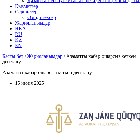
Қазақстан Республикасы Президентінің жанындағы 
Қызметтер
Сервистер
Өзіңді тексер
Жарияланымдар
НҚА
RU
KZ
EN
Басты бет
/
Жарияланымдар
/
Азаматты хабар-ошарсыз кеткен
деп тану
Азаматты хабар-ошарсыз кеткен деп тану
15 июня 2025