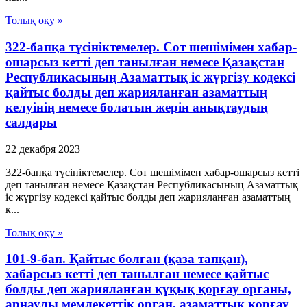
Толық оқу »
322-бапқа түсініктемелер. Сот шешімімен хабар-
ошарсыз кетті деп танылған немесе Қазақстан
Республикасының Азаматтық іс жүргізу кодексі
қайтыс болды деп жарияланған азаматтың
келуінің немесе болатын жерін анықтаудың
салдары
22 декабря 2023
322-бапқа түсініктемелер. Сот шешімімен хабар-ошарсыз кетті
деп танылған немесе Қазақстан Республикасының Азаматтық
іс жүргізу кодексі қайтыс болды деп жарияланған азаматтың
к...
Толық оқу »
101-9-бап. Қайтыс болған (қаза тапқан),
хабарсыз кетті деп танылған немесе қайтыс
болды деп жарияланған құқық қорғау органы,
арнаулы мемлекеттік орган, азаматтық қорғау