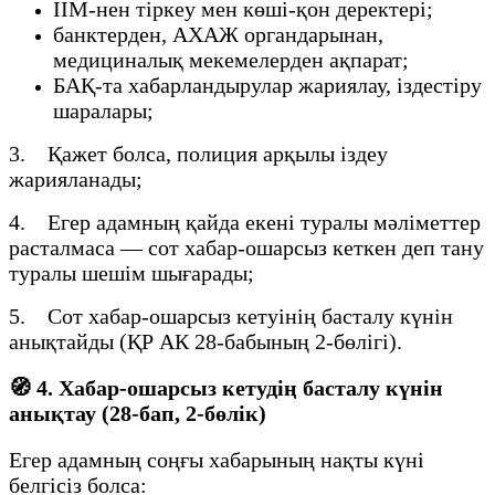
ІІМ-нен тіркеу мен көші-қон деректері;
банктерден, АХАЖ органдарынан,
медициналық мекемелерден ақпарат;
БАҚ-та хабарландырулар жариялау, іздестіру
шаралары;
3. Қажет болса, полиция арқылы іздеу
жарияланады;
4. Егер адамның қайда екені туралы мәліметтер
расталмаса — сот хабар-ошарсыз кеткен деп тану
туралы шешім шығарады;
5. Сот хабар-ошарсыз кетуінің басталу күнін
анықтайды (ҚР АК 28-бабының 2-бөлігі).
🧭
4. Хабар-ошарсыз кетудің басталу күнін
анықтау (28-бап, 2-бөлік)
Егер адамның соңғы хабарының нақты күні
белгісіз болса: