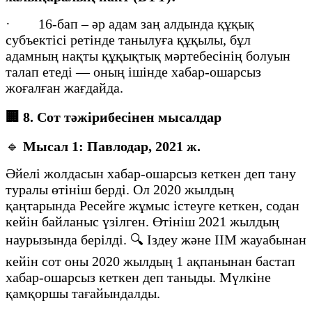
· 16-бап – әр адам заң алдында құқық
субъектісі ретінде танылуға құқылы, бұл
адамның нақты құқықтық мәртебесінің болуын
талап етеді — оның ішінде хабар-ошарсыз
жоғалған жағдайда.
🏢
8. Сот тәжірибесінен мысалдар
🔹
Мысал 1: Павлодар, 2021 ж.
Әйелі жолдасын хабар-ошарсыз кеткен деп тану
туралы өтініш берді. Ол 2020 жылдың
қаңтарында Ресейге жұмыс істеуге кеткен, содан
кейін байланыс үзілген. Өтініш 2021 жылдың
наурызында берілді. 🔍 Іздеу және ІІМ жауабынан
кейін сот оны 2020 жылдың 1 ақпанынан бастап
хабар-ошарсыз кеткен деп таныды. Мүлкіне
қамқоршы тағайындалды.