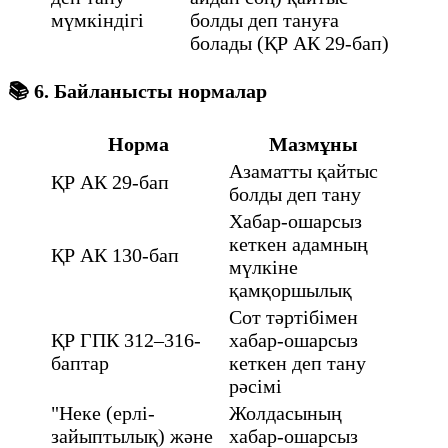
мүмкіндігі
болды деп тануға
болады (ҚР АК 29-бап)
📚
6. Байланысты нормалар
Норма
Мазмұны
Азаматты қайтыс
ҚР АК 29-бап
болды деп тану
Хабар-ошарсыз
кеткен адамның
ҚР АК 130-бап
мүлкіне
қамқоршылық
Сот тәртібімен
ҚР ГПК 312–316-
хабар-ошарсыз
баптар
кеткен деп тану
рәсімі
"Неке (ерлі-
Жолдасының
зайыптылық) және
хабар-ошарсыз