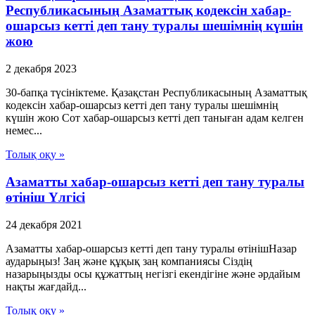
Республикасының Азаматтық кодексін хабар-
ошарсыз кетті деп тану туралы шешімнің күшін
жою
2 декабря 2023
30-бапқа түсініктеме. Қазақстан Республикасының Азаматтық
кодексін хабар-ошарсыз кетті деп тану туралы шешімнің
күшін жою Сот хабар-ошарсыз кетті деп таныған адам келген
немес...
Толық оқу »
Азаматты хабар-ошарсыз кетті деп тану туралы
өтініш Үлгісі
24 декабря 2021
Азаматты хабар-ошарсыз кетті деп тану туралы өтінішНазар
аударыңыз! Заң және құқық заң компаниясы Сіздің
назарыңызды осы құжаттың негізгі екендігіне және әрдайым
нақты жағдайд...
Толық оқу »