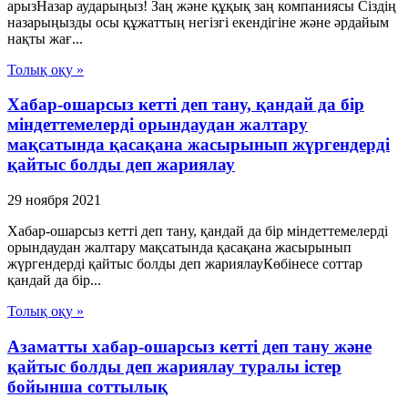
арызНазар аударыңыз! Заң және құқық заң компаниясы Сіздің
назарыңызды осы құжаттың негізгі екендігіне және әрдайым
нақты жағ...
Толық оқу »
Хабар-ошарсыз кетті деп тану, қандай да бір
міндеттемелерді орындаудан жалтару
мақсатында қасақана жасырынып жүргендерді
қайтыс болды деп жариялау
29 ноября 2021
Хабар-ошарсыз кетті деп тану, қандай да бір міндеттемелерді
орындаудан жалтару мақсатында қасақана жасырынып
жүргендерді қайтыс болды деп жариялауКөбінесе соттар
қандай да бір...
Толық оқу »
Азаматты хабар-ошарсыз кетті деп тану және
қайтыс болды деп жариялау туралы істер
бойынша соттылық