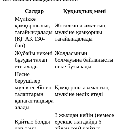
Салдар
Құқықтық мәні
Мүлікке
қамқоршылық
Жоғалған азаматтың
тағайындалады
мүлкіне қамқоршы
(ҚР АК 130-
тағайындалады
бап)
Жұбайы некені
Жолдасының
бұзуды талап
болмауына байланысты
ете алады
неке бұзылады
Несие
берушілер
мүлік есебінен
Қамқоршы азаматтың
талаптарын
мүлкіне иелік етеді
қанағаттандыра
алады
3 жылдан кейін (немесе
Қайтыс болды
ерекше жағдайда 6
деп тану
айдан соң) қайтыс