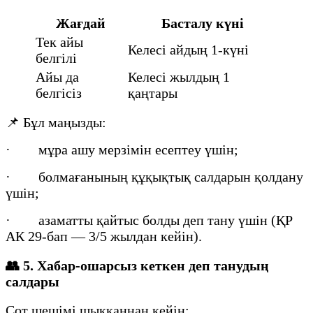
Жағдай
Басталу күні
Тек айы
Келесі айдың 1-күні
белгілі
Айы да
Келесі жылдың 1
белгісіз
қаңтары
📌 Бұл маңызды:
· мұра ашу мерзімін есептеу үшін;
· болмағанының құқықтық салдарын қолдану
үшін;
· азаматты қайтыс болды деп тану үшін (ҚР
АК 29-бап — 3/5 жылдан кейін).
👥
5. Хабар-ошарсыз кеткен деп танудың
салдары
Сот шешімі шыққаннан кейін: