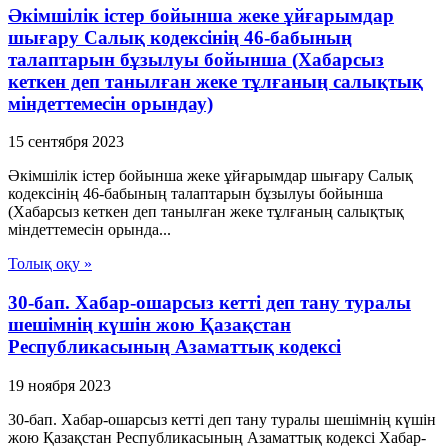
Әкімшілік істер бойынша жеке ұйғарымдар
шығару Салық кодексінің 46-бабының
талаптарын бұзылуы бойынша (Хабарсыз
кеткен деп танылған жеке тұлғаның салықтық
міндеттемесін орындау)
15 сентября 2023
Әкімшілік істер бойынша жеке ұйғарымдар шығару Салық
кодексінің 46-бабының талаптарын бұзылуы бойынша
(Хабарсыз кеткен деп танылған жеке тұлғаның салықтық
міндеттемесін орында...
Толық оқу »
30-бап. Хабар-ошарсыз кеттi деп тану туралы
шешiмнiң күшiн жою Қазақстан
Республикасының Азаматтық кодексi
19 ноября 2023
30-бап. Хабар-ошарсыз кеттi деп тану туралы шешiмнiң күшiн
жою Қазақстан Республикасының Азаматтық кодексi Хабар-