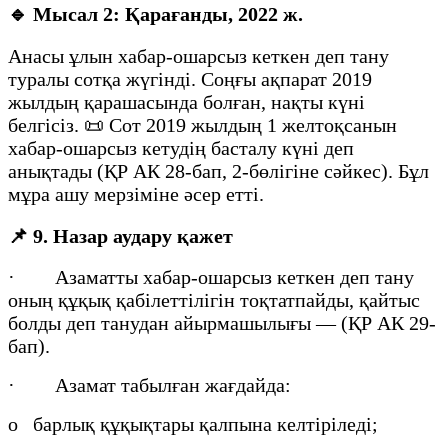
🔹
Мысал 2: Қарағанды, 2022 ж.
Анасы ұлын хабар-ошарсыз кеткен деп тану
туралы сотқа жүгінді. Соңғы ақпарат 2019
жылдың қарашасында болған, нақты күні
белгісіз. 📜 Сот 2019 жылдың 1 желтоқсанын
хабар-ошарсыз кетудің басталу күні деп
анықтады (ҚР АК 28-бап, 2-бөлігіне сәйкес). Бұл
мұра ашу мерзіміне әсер етті.
📌
9. Назар аудару қажет
· Азаматты хабар-ошарсыз кеткен деп тану
оның құқық қабілеттілігін тоқтатпайды, қайтыс
болды деп танудан айырмашылығы — (ҚР АК 29-
бап).
· Азамат табылған жағдайда:
o барлық құқықтары қалпына келтіріледі;