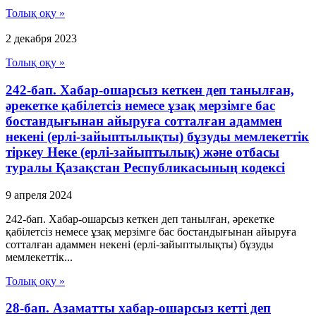
Толық оқу »
2 декабря 2023
Толық оқу »
242-бап. Хабар-ошарсыз кеткен деп танылған,
әрекетке қабілетсіз немесе ұзақ мерзімге бас
бостандығынан айыруға сотталған адаммен
некені (ерлі-зайыптылықты) бұзуды мемлекеттік
тіркеу Неке (ерлі-зайыптылық) және отбасы
туралы Қазақстан Республикасының кодексі
9 апреля 2024
242-бап. Хабар-ошарсыз кеткен деп танылған, әрекетке
қабілетсіз немесе ұзақ мерзімге бас бостандығынан айыруға
сотталған адаммен некені (ерлі-зайыптылықты) бұзуды
мемлекеттік...
Толық оқу »
28-бап. Азаматты хабар-ошарсыз кеттi деп