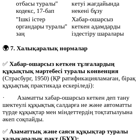
отбасы туралы"
кетуі жағдайында
кодекс, 17-бап
некені бұзу
"Ішкі істер
Хабар-ошарсыз
органдары туралы"
кеткен адамдарды
заң
іздестіру шаралары
🌍
7. Халықаралық нормалар
✅
Хабар-ошарсыз кеткен тұлғалардың
құқықтық мәртебесі туралы конвенция
(Страсбург, 1950) (ҚР ратификацияламаған, бірақ
құқықтық практикада ескеріледі):
· Азаматты хабар-ошарсыз кеткен деп тану
шектеулі құқықтық салдарға ие және автоматты
түрде құқықтар мен міндеттердің тоқтатылуына
әкеп соқпайды.
✅
Азаматтық және саяси құқықтар туралы
халықаралық пакт (БҰҰ):