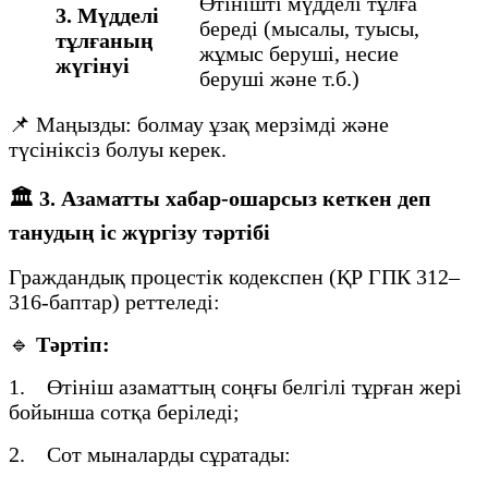
Өтінішті мүдделі тұлға
3. Мүдделі
береді (мысалы, туысы,
тұлғаның
жұмыс беруші, несие
жүгінуі
беруші және т.б.)
📌 Маңызды: болмау ұзақ мерзімді және
түсініксіз болуы керек.
🏛️
3. Азаматты хабар-ошарсыз кеткен деп
танудың іс жүргізу тәртібі
Граждандық процестік кодекспен (ҚР ГПК 312–
316-баптар) реттеледі:
🔹
Тәртіп:
1. Өтініш азаматтың соңғы белгілі тұрған жері
бойынша сотқа беріледі;
2. Сот мыналарды сұратады: