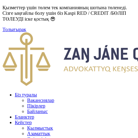
Қызметтер үшін төлем тек компанияның шотына төленеді.
Сізге ыңғайлы болу үшін біз Kaspi RED / CREDIT /БӨЛІП
ТӨЛЕУДІ іске қостық 😎
Толығырақ
Біз туралы
Вакансиялар
Пікірлер
Байланыс
Бланктер
Кейстер
Қылмыстық
Азаматтық