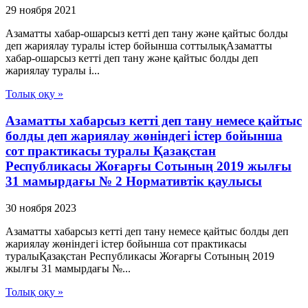
29 ноября 2021
Азаматты хабар-ошарсыз кетті деп тану және қайтыс болды
деп жариялау туралы істер бойынша соттылықАзаматты
хабар-ошарсыз кетті деп тану және қайтыс болды деп
жариялау туралы і...
Толық оқу »
Азаматты хабарсыз кетті деп тану немесе қайтыс
болды деп жариялау жөніндегі істер бойынша
сот практикасы туралы Қазақстан
Республикасы Жоғарғы Сотының 2019 жылғы
31 мамырдағы № 2 Нормативтік қаулысы
30 ноября 2023
Азаматты хабарсыз кетті деп тану немесе қайтыс болды деп
жариялау жөніндегі істер бойынша сот практикасы
туралыҚазақстан Республикасы Жоғарғы Сотының 2019
жылғы 31 мамырдағы №...
Толық оқу »