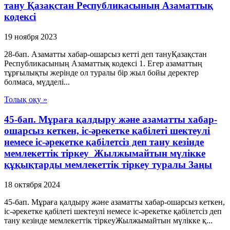
тану Қазақстан Республикасының Азаматтық
кодексi
19 ноября 2023
28-бап. Азаматты хабар-ошарсыз кеттi деп тануҚазақстан
Республикасының Азаматтық кодексi 1. Егер азаматтың
тұрғылықты жерiнде ол туралы бiр жыл бойы деректер
болмаса, мүдделi...
Толық оқу »
45-бап. Мұраға қалдыру және азаматты хабар-
ошарсыз кеткен, іс-әрекетке қабілеті шектеулі
немесе іс-әрекетке қабілетсіз деп тану кезінде
мемлекеттік тіркеу Жылжымайтын мүлікке
құқықтарды мемлекеттік тіркеу туралы Заңы
18 октября 2024
45-бап. Мұраға қалдыру және азаматты хабар-ошарсыз кеткен,
іс-әрекетке қабілеті шектеулі немесе іс-әрекетке қабілетсіз деп
тану кезінде мемлекеттік тіркеуЖылжымайтын мүлікке қ...