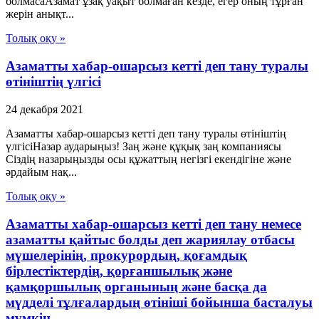
болмасаАзамат ұзақ уақыт болмаған кезде, егер оның тұрған
жерін анықт...
Толық оқу »
Азаматты хабар-ошарсыз кетті деп тану туралы
өтініштің үлгісі
24 декабря 2021
Азаматты хабар-ошарсыз кетті деп тану туралы өтініштің
үлгісіНазар аударыңыз! Заң және құқық заң компаниясы
Сіздің назарыңызды осы құжаттың негізгі екендігіне және
әрдайым нақ...
Толық оқу »
Азаматты хабар-ошарсыз кетті деп тану немесе
азаматты қайтыс болды деп жариялау отбасы
мүшелерінің, прокурордың, қоғамдық
бірлестіктердің, қорғаншылық және
қамқоршылық органының және басқа да
мүдделі тұлғалардың өтініші бойынша басталуы
мүмкін