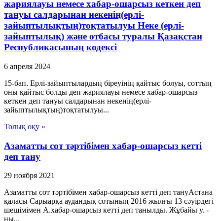
жариялауы немесе хабар-ошарсыз кеткен деп
тануы салдарынан некенің(ерлі-
зайыптылықтың)тоқтатылуы Неке (ерлі-
зайыптылық) және отбасы туралы Қазақстан
Республикасының кодексі
6 апреля 2024
15-бап. Ерлі-зайыптылардың біреуінің қайтыс болуы, соттың
оны қайтыс болды деп жариялауы немесе хабар-ошарсыз
кеткен деп тануы салдарынан некенің(ерлі-
зайыптылықтың)тоқтатылуы...
Толық оқу »
Азаматты сот тәртібімен хабар-ошарсыз кетті
деп тану
29 ноября 2021
Азаматты сот тәртібімен хабар-ошарсыз кетті деп тануАстана
қаласы Сарыарқа аудандық сотының 2016 жылғы 13 сәуірдегі
шешімімен А.хабар-ошарсыз кетті деп танылды. Жұбайы у. -
ны...