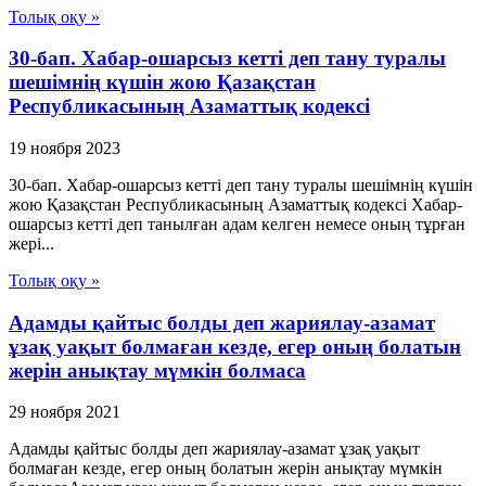
Толық оқу »
30-бап. Хабар-ошарсыз кеттi деп тану туралы
шешiмнiң күшiн жою Қазақстан
Республикасының Азаматтық кодексi
19 ноября 2023
30-бап. Хабар-ошарсыз кеттi деп тану туралы шешiмнiң күшiн
жою Қазақстан Республикасының Азаматтық кодексi Хабар-
ошарсыз кеттi деп танылған адам келген немесе оның тұрған
жерi...
Толық оқу »
Адамды қайтыс болды деп жариялау-азамат
ұзақ уақыт болмаған кезде, егер оның болатын
жерін анықтау мүмкін болмаса
29 ноября 2021
Адамды қайтыс болды деп жариялау-азамат ұзақ уақыт
болмаған кезде, егер оның болатын жерін анықтау мүмкін