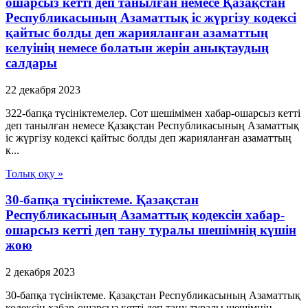
ошарсыз кетті деп танылған немесе Қазақстан
Республикасының Азаматтық іс жүргізу кодексі
қайтыс болды деп жарияланған азаматтың
келуінің немесе болатын жерін анықтаудың
салдары
22 декабря 2023
322-бапқа түсініктемелер. Сот шешімімен хабар-ошарсыз кетті
деп танылған немесе Қазақстан Республикасының Азаматтық
іс жүргізу кодексі қайтыс болды деп жарияланған азаматтың
к...
Толық оқу »
30-бапқа түсініктеме. Қазақстан
Республикасының Азаматтық кодексін хабар-
ошарсыз кетті деп тану туралы шешімнің күшін
жою
2 декабря 2023
30-бапқа түсініктеме. Қазақстан Республикасының Азаматтық
кодексін хабар-ошарсыз кетті деп тану туралы шешімнің