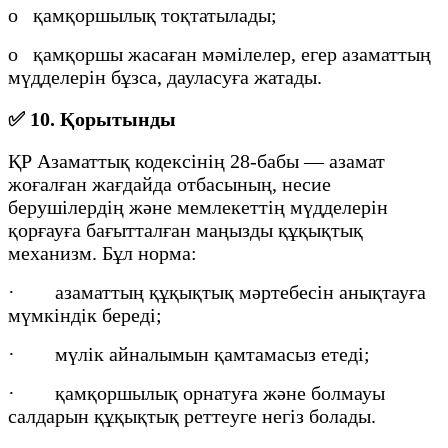
o қамқоршылық тоқтатылады;
o қамқоршы жасаған мәмілелер, егер азаматтың
мүдделерін бұзса, дауласуға жатады.
✅
10. Қорытынды
ҚР Азаматтық кодексінің 28-бабы — азамат
жоғалған жағдайда отбасының, несие
берушілердің және мемлекеттің мүдделерін
қорғауға бағытталған маңызды құқықтық
механизм. Бұл норма:
· азаматтың құқықтық мәртебесін анықтауға
мүмкіндік береді;
· мүлік айналымын қамтамасыз етеді;
· қамқоршылық орнатуға және болмауы
салдарын құқықтық реттеуге негіз болады.