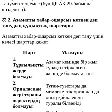
танумен тең емес (бұл ҚР АК 29-бабында
көзделген).
⚖️
2. Азаматты хабар-ошарсыз кеткен деп
танудың құқықтық шарттары
Азаматты хабар-ошарсыз кеткен деп тану үшін
келесі шарттар қажет:
Шарт
Мазмұны
1.
Азамат кемінде бір жыл
Тұрғылықты
тұрақты тіркелген
жерде
жерінде болмауы тиіс
болмауы
2.
Туған-туыстары да,
Орналасқан
мемлекеттік органдар да
жері туралы
оның қайда екені
деректердің
туралы білмейді
болмауы