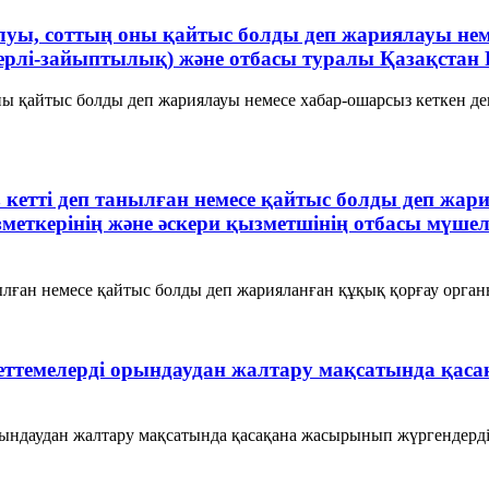
олуы, соттың оны қайтыс болды деп жариялауы не
ерлі-зайыптылық) және отбасы туралы Қазақстан 
ны қайтыс болды деп жариялауы немесе хабар-ошарсыз кеткен де
ыз кетті деп танылған немесе қайтыс болды деп ж
зметкерінің және әскери қызметшінің отбасы мүше
нылған немесе қайтыс болды деп жарияланған құқық қорғау органы
індеттемелерді орындаудан жалтару мақсатында қа
орындаудан жалтару мақсатында қасақана жасырынып жүргендерді 