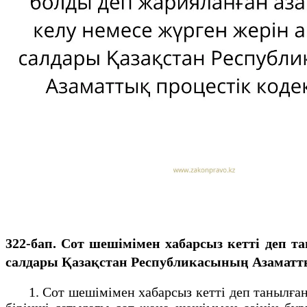
322-бап. Сот шешімімен хабарсыз кетті деп 
салдары Қазақстан Республикасының Азаматты
1. Сот шешімімен хабарсыз кетті деп танылған 