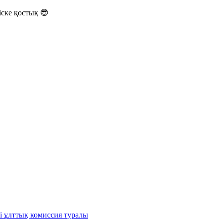
ске қостық 😎
і ұлттық комиссия туралы