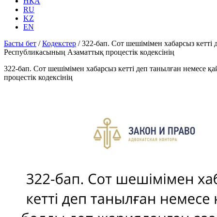
НҚА
RU
KZ
EN
Басты бет
/
Кодекстер
/
322-бап. Сот шешімімен хабарсыз кетті
Республикасының Азаматтық процестік кодексінің
322-бап. Сот шешімімен хабарсыз кетті деп танылған немесе 
процестік кодексінің