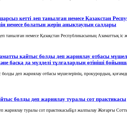
ошарсыз кетті деп танылған немесе Қазақстан Респ
ің немесе болатын жерін анықтаудың салдары
деп танылған немесе Қазақстан Республикасының Азаматтық іс жү
заматты қайтыс болды деп жариялау отбасы мүшеле
 басқа да мүдделі тұлғалардың өтініші бойынш
ыс болды деп жариялау отбасы мүшелерінің, прокурордың, қоға
қайтыс болды деп жариялау туралы сот практикасы
 деп жариялау туралы сот практикасыБұл жалпылау Жоғарғы Со