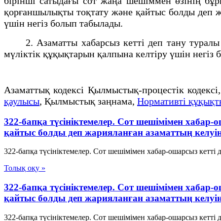
бірінші сатыдағы сот жаңа шешіммен өзінің бұ
қорғаншылықты тоқтату және қайтыс болды деп ж
үшін негіз болып табылады.
2. Азаматты хабарсыз кетті деп тану туралы н
мүліктік құқықтарын қалпына келтіру үшін негіз 
Азаматтық кодексi Қылмыстық-процестік кодексi
қаулысы
, Қылмыстық заңнама,
Нормативті құқықт
322-бапқа түсініктемелер. Сот шешімімен хабар-
қайтыс болды деп жарияланған азаматтың келуін
322-бапқа түсініктемелер. Сот шешімімен хабар-ошарсыз кетті 
Толық оқу »
322-бапқа түсініктемелер. Сот шешімімен хабар-
қайтыс болды деп жарияланған азаматтың келуін
322-бапқа түсініктемелер. Сот шешімімен хабар-ошарсыз кетті 