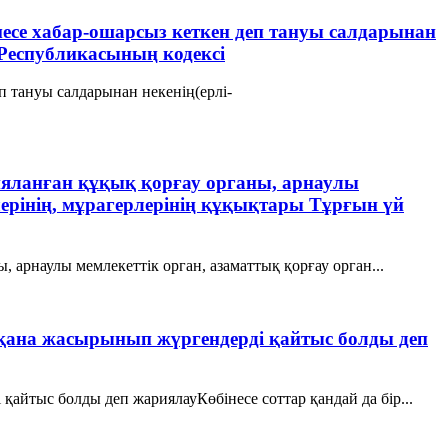
месе хабар-ошарсыз кеткен деп тануы салдарынан
Республикасының кодексі
п тануы салдарынан некенің(ерлі-
арияланған құқық қорғау органы, арнаулы
лерінің, мұрагерлерінің құқықтары Тұрғын үй
, арнаулы мемлекеттік орган, азаматтық қорғау орган...
сақана жасырынып жүргендерді қайтыс болды деп
қайтыс болды деп жариялауКөбінесе соттар қандай да бір...