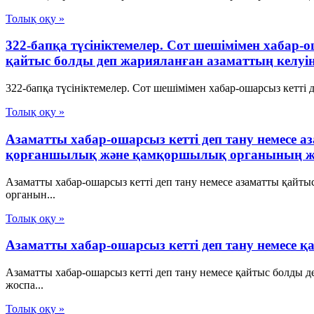
Толық оқу »
322-бапқа түсініктемелер. Сот шешімімен хабар-
қайтыс болды деп жарияланған азаматтың келуін
322-бапқа түсініктемелер. Сот шешімімен хабар-ошарсыз кетті 
Толық оқу »
Азаматты хабар-ошарсыз кетті деп тану немесе а
қорғаншылық және қамқоршылық органының және
Азаматты хабар-ошарсыз кетті деп тану немесе азаматты қайт
органын...
Толық оқу »
Азаматты хабар-ошарсыз кетті деп тану немесе 
Азаматты хабар-ошарсыз кетті деп тану немесе қайтыс болды
жоспа...
Толық оқу »