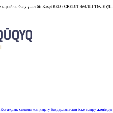
е ыңғайлы болу үшін біз Kaspi RED / CREDIT /БӨЛІП ТӨЛЕУДІ і
Қоғамдық сананы жаңғырту бағдарламасын іске асыру жөніндег