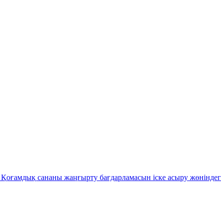
Қоғамдық сананы жаңғырту бағдарламасын іске асыру жөніндег