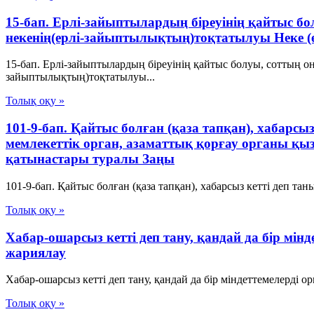
15-бап. Ерлі-зайыптылардың біреуінің қайтыс б
некенің(ерлі-зайыптылықтың)тоқтатылуы Неке (
15-бап. Ерлі-зайыптылардың біреуінің қайтыс болуы, соттың о
зайыптылықтың)тоқтатылуы...
Толық оқу »
101-9-бап. Қайтыс болған (қаза тапқан), хабарс
мемлекеттік орган, азаматтық қорғау органы қы
қатынастары туралы Заңы
101-9-бап. Қайтыс болған (қаза тапқан), хабарсыз кетті деп та
Толық оқу »
Хабар-ошарсыз кетті деп тану, қандай да бір м
жариялау
Хабар-ошарсыз кетті деп тану, қандай да бір міндеттемелерді 
Толық оқу »