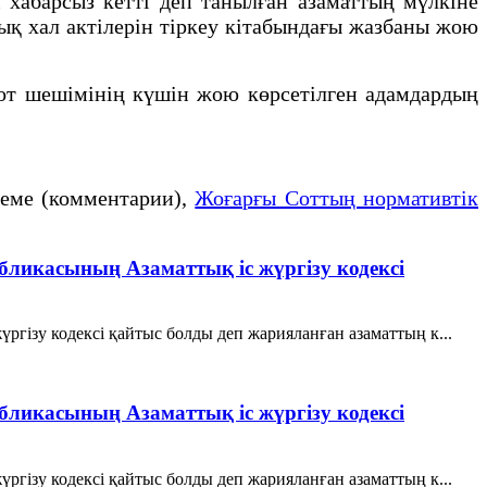
хабарсыз кетті деп танылған азаматтың мүлкіне
қ хал актілерін тіркеу кітабындағы жазбаны жою
от шешімінің күшін жою көрсетілген адамдардың
теме (комментарии),
Жоғарғы Соттың нормативтік
убликасының Азаматтық іс жүргізу кодексі
ргізу кодексі қайтыс болды деп жарияланған азаматтың к...
убликасының Азаматтық іс жүргізу кодексі
ргізу кодексі қайтыс болды деп жарияланған азаматтың к...