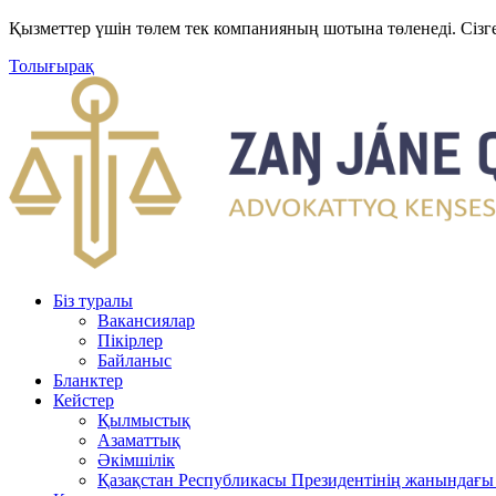
Қызметтер үшін төлем тек компанияның шотына төленеді. Сізг
Толығырақ
Біз туралы
Вакансиялар
Пікірлер
Байланыс
Бланктер
Кейстер
Қылмыстық
Азаматтық
Әкімшілік
Қазақстан Республикасы Президентінің жанындағы 