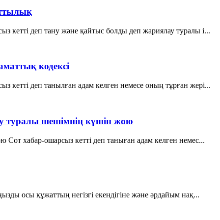
оттылық
 кетті деп тану және қайтыс болды деп жариялау туралы і...
аматтық кодексi
 кеттi деп танылған адам келген немесе оның тұрған жерi...
ану туралы шешімнің күшін жою
 Сот хабар-ошарсыз кетті деп таныған адам келген немес...
ызды осы құжаттың негізгі екендігіне және әрдайым нақ...