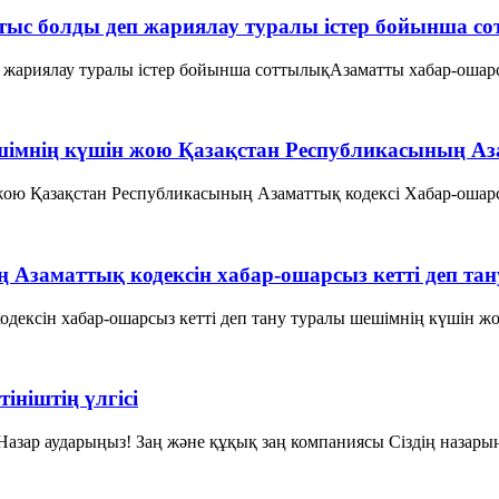
йтыс болды деп жариялау туралы істер бойынша с
 жариялау туралы істер бойынша соттылықАзаматты хабар-ошарсыз
ешiмнiң күшiн жою Қазақстан Республикасының Аз
жою Қазақстан Республикасының Азаматтық кодексi Хабар-ошарсыз
ың Азаматтық кодексін хабар-ошарсыз кетті деп т
дексін хабар-ошарсыз кетті деп тану туралы шешімнің күшін жою
ініштің үлгісі
іНазар аударыңыз! Заң және құқық заң компаниясы Сіздің назарың