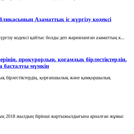
убликасының Азаматтық іс жүргізу кодексі
ргізу кодексі қайтыс болды деп жарияланған азаматтың к...
рінің, прокурордың, қоғамдық бірлестіктердің,
а басталуы мүмкін
мдық бірлестіктердің, қорғаншылық және қамқоршылық
ттың 2018 жылдың бірінші жартыжылдығына арналған жұмыс