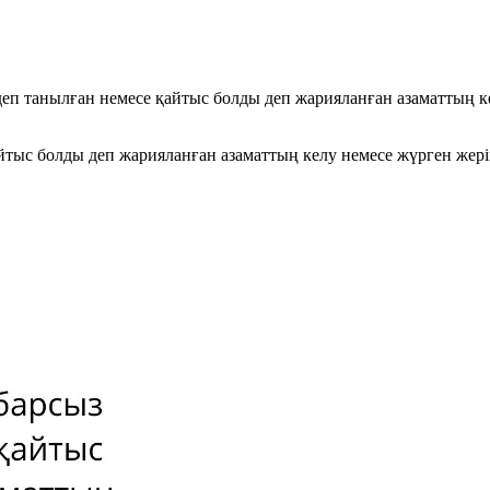
 деп танылған немесе қайтыс болды деп жарияланған азаматтың к
қайтыс болды деп жарияланған азаматтың келу немесе жүрген же