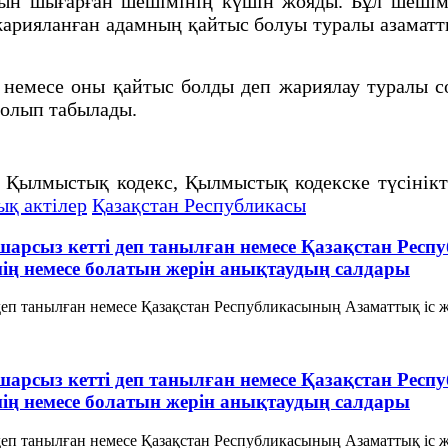
рын шығарған шешімінің күшін жояды. Бұл шешім 
арияланған адамның қайтыс болуы туралы азаматты
емесе оны қайтыс болды деп жариялау туралы с
болып табылады.
, Қылмыстық кодекс, Қылмыстық кодекске түсінік
ық актілер
Қазақстан Республикасы
ошарсыз кетті деп танылған немесе Қазақстан Респ
ің немесе болатын жерін анықтаудың салдары
деп танылған немесе Қазақстан Республикасының Азаматтық іс жү
ошарсыз кетті деп танылған немесе Қазақстан Респ
ің немесе болатын жерін анықтаудың салдары
деп танылған немесе Қазақстан Республикасының Азаматтық іс жү