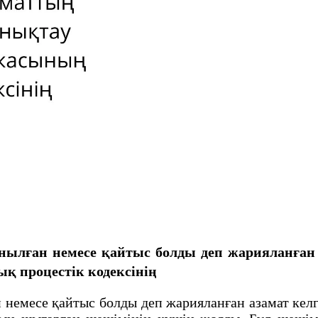
танылған немесе қайтыс болды деп жарияланған
қ процестік кодексінің
немесе қайтыс болды деп жарияланған азамат келг