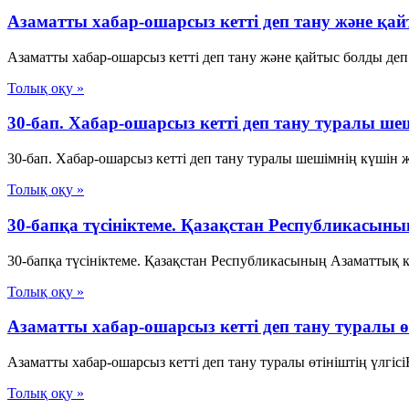
Азаматты хабар-ошарсыз кетті деп тану және қа
Азаматты хабар-ошарсыз кетті деп тану және қайтыс болды деп
Толық оқу »
30-бап. Хабар-ошарсыз кеттi деп тану туралы ш
30-бап. Хабар-ошарсыз кеттi деп тану туралы шешiмнiң күшiн 
Толық оқу »
30-бапқа түсініктеме. Қазақстан Республикасын
30-бапқа түсініктеме. Қазақстан Республикасының Азаматтық ко
Толық оқу »
Азаматты хабар-ошарсыз кетті деп тану туралы өт
Азаматты хабар-ошарсыз кетті деп тану туралы өтініштің үлгіс
Толық оқу »