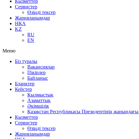
Қызметтер
Сервистер
Өзіңді тексер
Жарияланымдар
НҚА
KZ
RU
EN
Меню
Біз туралы
Вакансиялар
Пікірлер
Байланыс
Бланктер
Кейстер
Қылмыстық
Азаматтық
Әкімшілік
Қазақстан Республикасы Президентінің жанындағы 
Қызметтер
Сервистер
Өзіңді тексер
Жарияланымдар