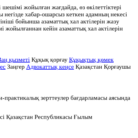
 шешімі жойылған жағдайда, өз өкілеттіктері
 негізде хабар-ошарсыз кеткен адамның некесі
ініші бойынша азаматтық хал актілерін жазу
мі жойылғаннан кейін азаматтық хал актілерін
Заң қызметі
Құқық қорғау
Құқықтық қөмек
ес
Заңгер
Адвокаттық кеңсе
Қазақстан Қорғаушы
и-практикалық зерттеулер бағдарламасы аясында
ісі Қазақстан Республикасы Ғылым