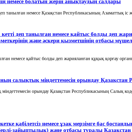
ің немесе болатын жерін анықтаудың салдары
деп танылған немесе Қазақстан Республикасының Азаматтық іс жү
ыз кетті деп танылған немесе қайтыс болды деп ж
зметкерінің және әскери қызметшінің отбасы мүше
нылған немесе қайтыс болды деп жарияланған құқық қорғау органы
ғаның салықтық міндеттемесін орындау Қазақстан
қ міндеттемесін орындау Қазақстан Республикасының Салық коде
кетке қабілетсіз немесе ұзақ мерзімге бас бостанд
(ерлі-зайыптылық) және отбасы туралы Қазақстан