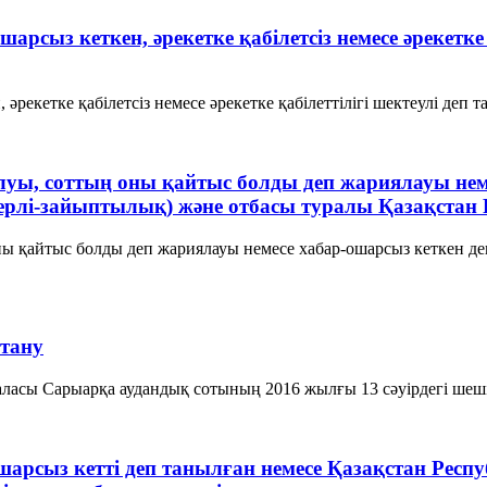
арсыз кеткен, әрекетке қабiлетсiз немесе әрекетке
әрекетке қабiлетсiз немесе әрекетке қабiлеттiлiгi шектеулi деп 
олуы, соттың оны қайтыс болды деп жариялауы не
ерлі-зайыптылық) және отбасы туралы Қазақстан 
ны қайтыс болды деп жариялауы немесе хабар-ошарсыз кеткен де
 тану
қаласы Сарыарқа аудандық сотының 2016 жылғы 13 сәуірдегі шеші
ошарсыз кетті деп танылған немесе Қазақстан Респ