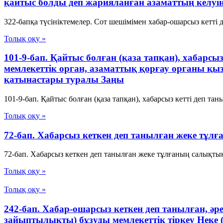
қайтыс болды деп жарияланған азаматтың келуін
322-бапқа түсініктемелер. Сот шешімімен хабар-ошарсыз кетті 
Толық оқу »
101-9-бап. Қайтыс болған (қаза тапқан), хабарс
мемлекеттік орган, азаматтық қорғау органы қы
қатынастары туралы Заңы
101-9-бап. Қайтыс болған (қаза тапқан), хабарсыз кетті деп та
Толық оқу »
72-бап. Хабарсыз кеткен деп танылған жеке тұл
72-бап. Хабарсыз кеткен деп танылған жеке тұлғаның салықты
Толық оқу »
Толық оқу »
242-бап. Хабар-ошарсыз кеткен деп танылған, әре
зайыптылықты) бұзуды мемлекеттік тіркеу Неке 