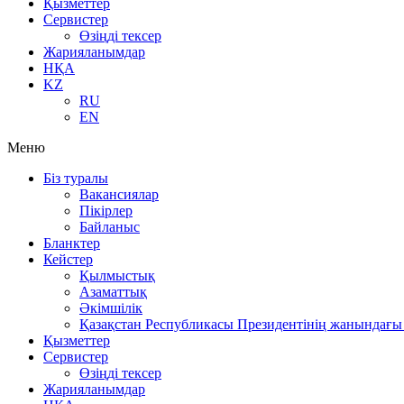
Қызметтер
Сервистер
Өзіңді тексер
Жарияланымдар
НҚА
KZ
RU
EN
Меню
Біз туралы
Вакансиялар
Пікірлер
Байланыс
Бланктер
Кейстер
Қылмыстық
Азаматтық
Әкімшілік
Қазақстан Республикасы Президентінің жанындағы 
Қызметтер
Сервистер
Өзіңді тексер
Жарияланымдар