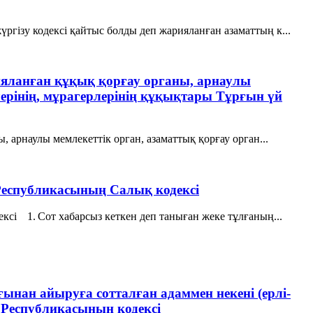
ргізу кодексі қайтыс болды деп жарияланған азаматтың к...
арияланған құқық қорғау органы, арнаулы
лерінің, мұрагерлерінің құқықтары Тұрғын үй
, арнаулы мемлекеттік орган, азаматтық қорғау орган...
 Республикасының Салық кодексі
ксі 1. Сот хабарсыз кеткен деп таныған жеке тұлғаның...
ығынан айыруға сотталған адаммен некені (ерлі-
 Республикасының кодексі