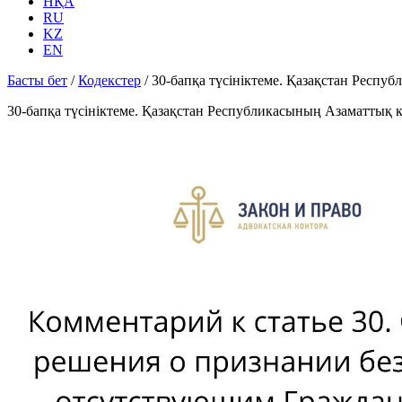
НҚА
RU
KZ
EN
Басты бет
/
Кодекстер
/
30-бапқа түсініктеме. Қазақстан Респу
30-бапқа түсініктеме. Қазақстан Республикасының Азаматтық к