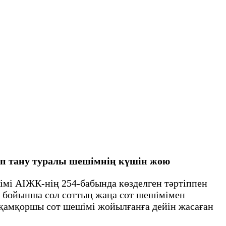
деп тану туралы шешімнің күшін жою
шімі АІЖК-нің 254-бабында көзделген тәртіппен
ші бойынша сол соттың жаңа сот шешімімен
 қамқоршы сот шешімі жойылғанға дейін жасаған