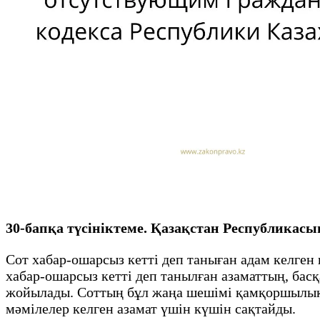
30-бапқа түсініктеме. Қазақстан Республикас
Сот хабар-ошарсыз кетті деп таныған адам келген
хабар-ошарсыз кетті деп танылған азаматтың, ба
жойылады. Соттың бұл жаңа шешімі қамқоршылықты
мәмілелер келген азамат үшін күшін сақтайды.