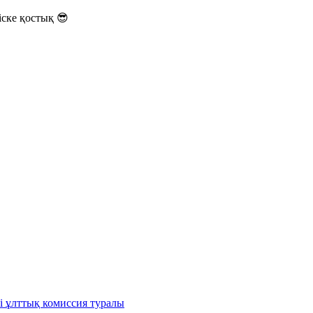
ске қостық 😎
і ұлттық комиссия туралы