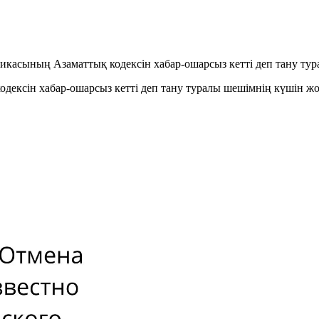
бликасының Азаматтық кодексін хабар-ошарсыз кетті деп тану т
одексін хабар-ошарсыз кетті деп тану туралы шешімнің күшін ж