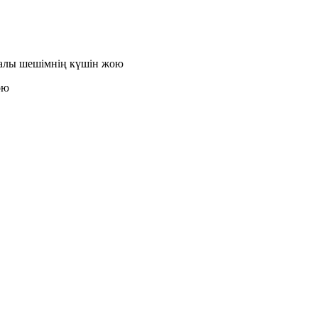
уралы шешімнің күшін жою
ою