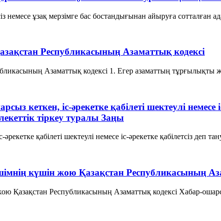
сіз немесе ұзақ мерзімге бас бостандығынан айыруға сотталған а
 Қазақстан Республикасының Азаматтық кодексi
убликасының Азаматтық кодексi 1. Егер азаматтың тұрғылықты же
ыз кеткен, іс-әрекетке қабілеті шектеулі немесе іс
кеттік тіркеу туралы Заңы
-әрекетке қабілеті шектеулі немесе іс-әрекетке қабілетсіз деп т
ешiмнiң күшiн жою Қазақстан Республикасының Аз
жою Қазақстан Республикасының Азаматтық кодексi Хабар-ошарсыз