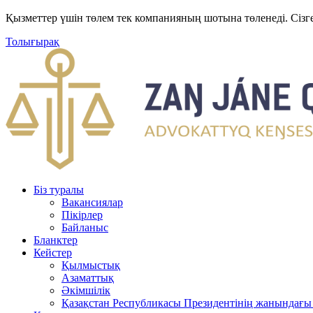
Қызметтер үшін төлем тек компанияның шотына төленеді. Сізг
Толығырақ
Біз туралы
Вакансиялар
Пікірлер
Байланыс
Бланктер
Кейстер
Қылмыстық
Азаматтық
Әкімшілік
Қазақстан Республикасы Президентінің жанындағы 