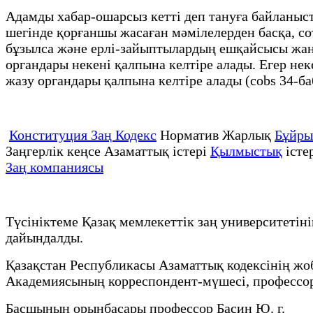
Адамды хабар-ошарсыз кетті деп тануға байланыст
шегінде қорғаншы жасаған мәмілелерден басқа, с
бұзылса және ерлі-зайыптылардың ешқайсысы жаңа
органдары некені қалпына келтіре алады. Егер нек
жазу органдары қалпына келтіре алады (cobs 34-ба
Конституция Заң Кодекс
Норматив Жарлық
Бұйр
Заңгерлік кеңсе Азаматтық істері
Қылмыстық
істе
Заң компаниясы
Түсініктеме Қазақ мемлекеттік заң университеті
дайындалды.
Қазақстан Республикасы Азаматтық кодексінің ж
Академиясының корреспондент-мүшесі, профессор
Басшының орынбасары профессор Басин Ю. г.