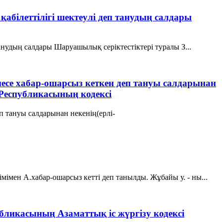
 қабiлеттiлiгi шектеулi деп танудың салдары
танудың салдары Шаруашылық серіктестіктері туралы З...
месе хабар-ошарсыз кеткен деп тануы салдарынан
Республикасының кодексі
п тануы салдарынан некенің(ерлі-
мімен А.хабар-ошарсыз кетті деп танылды. Жұбайы у. - ны...
убликасының Азаматтық іс жүргізу кодексі