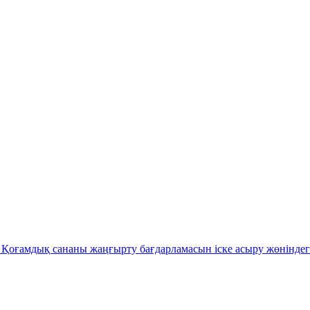
Қоғамдық сананы жаңғырту бағдарламасын іске асыру жөніндег