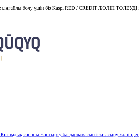
е ыңғайлы болу үшін біз Kaspi RED / CREDIT /БӨЛІП ТӨЛЕУДІ і
Қоғамдық сананы жаңғырту бағдарламасын іске асыру жөніндег