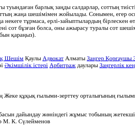
ы туындаған барлық заңды салдарлар, соттың тиісті
оттың жаңа шешімімен жойылады. Сонымен, егер осы
 некеге тұрмаса, ерлі-зайыптылардың бірлескен өт
ені сот бұзған болса, оны ажырасу туралы сот шеші
бын қараңыз).
ық Шешім
Қаулы
Адвокат
Алматы
Заңгер Қорғаушы 
рі
Әкімшілік істері
Арбитраж
даулары
Заңгерлік кең
нің Жеке құқық ғылыми-зерттеу орталығының ғылым
обасын дайындау жөніндегі жұмыс тобының жетекш
 М. К. Сүлейменов