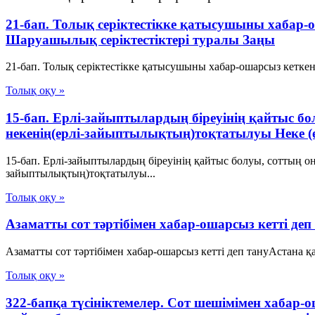
21-бап. Толық серiктестiкке қатысушыны хабар-ош
Шаруашылық серіктестіктері туралы Заңы
21-бап. Толық серiктестiкке қатысушыны хабар-ошарсыз кеткен, 
Толық оқу »
15-бап. Ерлі-зайыптылардың біреуінің қайтыс б
некенің(ерлі-зайыптылықтың)тоқтатылуы Неке (
15-бап. Ерлі-зайыптылардың біреуінің қайтыс болуы, соттың о
зайыптылықтың)тоқтатылуы...
Толық оқу »
Азаматты сот тәртібімен хабар-ошарсыз кетті деп
Азаматты сот тәртібімен хабар-ошарсыз кетті деп тануАстана 
Толық оқу »
322-бапқа түсініктемелер. Сот шешімімен хабар-