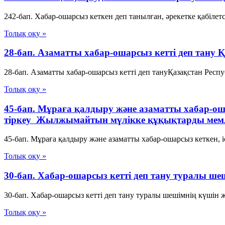
242-бап. Хабар-ошарсыз кеткен деп танылған, әрекетке қабілет
Толық оқу »
28-бап. Азаматты хабар-ошарсыз кеттi деп тану
28-бап. Азаматты хабар-ошарсыз кеттi деп тануҚазақстан Респ
Толық оқу »
45-бап. Мұраға қалдыру және азаматты хабар-ошарс
тіркеу Жылжымайтын мүлікке құқықтарды мемле
45-бап. Мұраға қалдыру және азаматты хабар-ошарсыз кеткен, іс
Толық оқу »
30-бап. Хабар-ошарсыз кеттi деп тану туралы ш
30-бап. Хабар-ошарсыз кеттi деп тану туралы шешiмнiң күшiн 
Толық оқу »