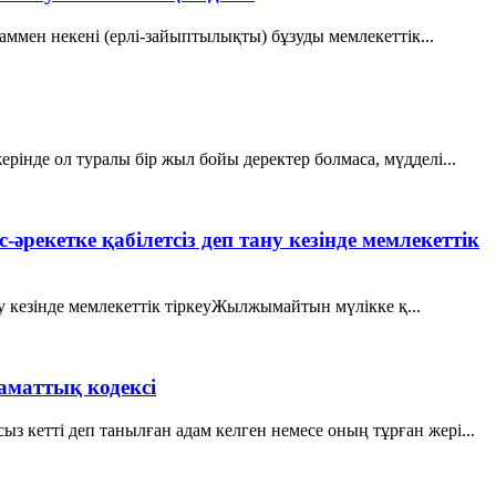
даммен некені (ерлі-зайыптылықты) бұзуды мемлекеттік...
рiнде ол туралы бiр жыл бойы деректер болмаса, мүдделi...
-әрекетке қабілетсіз деп тану кезінде мемлекеттік
ану кезінде мемлекеттік тіркеуЖылжымайтын мүлікке қ...
аматтық кодексi
 кеттi деп танылған адам келген немесе оның тұрған жерi...