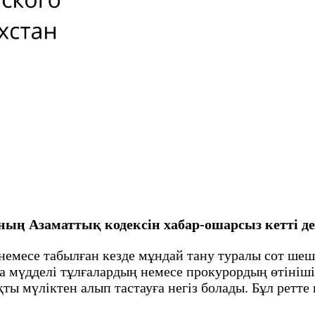
ының Азаматтық кодексін хабар-ошарсыз кетті 
 немесе табылған кезде мұндай тану туралы сот ше
сқа мүдделі тұлғалардың немесе прокурордың өтіні
 мүліктен алып тастауға негіз болады. Бұл ретте