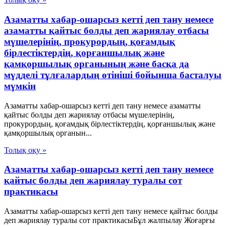
Азаматты хабар-ошарсыз кетті деп тану немесе
азаматты қайтыс болды деп жариялау отбасы
мүшелерінің, прокурордың, қоғамдық
бірлестіктердің, қорғаншылық және
қамқоршылық органының және басқа да
мүдделі тұлғалардың өтініші бойынша басталуы
мүмкін
Азаматты хабар-ошарсыз кетті деп тану немесе азаматты
қайтыс болды деп жариялау отбасы мүшелерінің,
прокурордың, қоғамдық бірлестіктердің, қорғаншылық және
қамқоршылық органын...
Толық оқу »
Азаматты хабар-ошарсыз кетті деп тану немесе
қайтыс болды деп жариялау туралы сот
практикасы
Азаматты хабар-ошарсыз кетті деп тану немесе қайтыс болды
деп жариялау туралы сот практикасыБұл жалпылау Жоғарғы