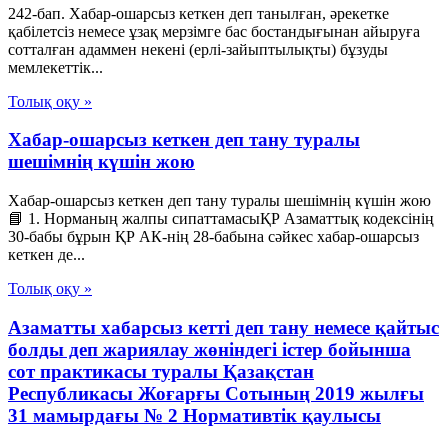
242-бап. Хабар-ошарсыз кеткен деп танылған, әрекетке
қабілетсіз немесе ұзақ мерзімге бас бостандығынан айыруға
сотталған адаммен некені (ерлі-зайыптылықты) бұзуды
мемлекеттік...
Толық оқу »
Хабар-ошарсыз кеткен деп тану туралы
шешімнің күшін жою
Хабар-ошарсыз кеткен деп тану туралы шешімнің күшін жою
📘 1. Норманың жалпы сипаттамасыҚР Азаматтық кодексінің
30-бабы бұрын ҚР АК-нің 28-бабына сәйкес хабар-ошарсыз
кеткен де...
Толық оқу »
Азаматты хабарсыз кетті деп тану немесе қайтыс
болды деп жариялау жөніндегі істер бойынша
сот практикасы туралы Қазақстан
Республикасы Жоғарғы Сотының 2019 жылғы
31 мамырдағы № 2 Нормативтік қаулысы