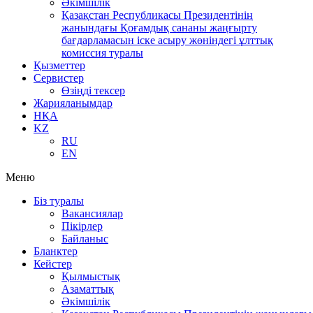
Әкімшілік
Қазақстан Республикасы Президентінің
жанындағы Қоғамдық сананы жаңғырту
бағдарламасын іске асыру жөніндегі ұлттық
комиссия туралы
Қызметтер
Сервистер
Өзіңді тексер
Жарияланымдар
НҚА
KZ
RU
EN
Меню
Біз туралы
Вакансиялар
Пікірлер
Байланыс
Бланктер
Кейстер
Қылмыстық
Азаматтық
Әкімшілік