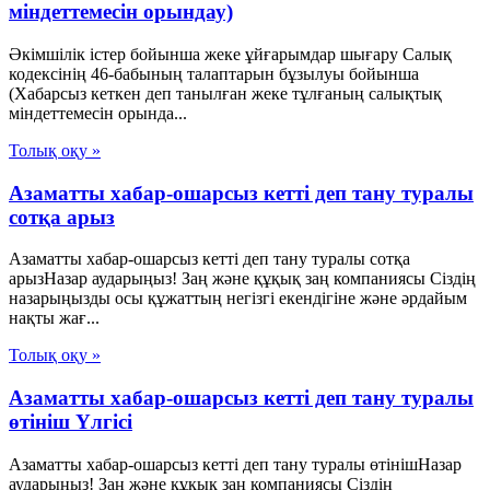
міндеттемесін орындау)
Әкімшілік істер бойынша жеке ұйғарымдар шығару Салық
кодексінің 46-бабының талаптарын бұзылуы бойынша
(Хабарсыз кеткен деп танылған жеке тұлғаның салықтық
міндеттемесін орында...
Толық оқу »
Азаматты хабар-ошарсыз кетті деп тану туралы
сотқа арыз
Азаматты хабар-ошарсыз кетті деп тану туралы сотқа
арызНазар аударыңыз! Заң және құқық заң компаниясы Сіздің
назарыңызды осы құжаттың негізгі екендігіне және әрдайым
нақты жағ...
Толық оқу »
Азаматты хабар-ошарсыз кетті деп тану туралы
өтініш Үлгісі
Азаматты хабар-ошарсыз кетті деп тану туралы өтінішНазар
аударыңыз! Заң және құқық заң компаниясы Сіздің