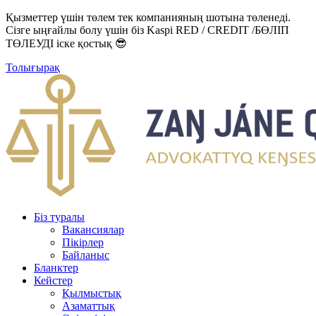
Қызметтер үшін төлем тек компанияның шотына төленеді.
Сізге ыңғайлы болу үшін біз Kaspi RED / CREDIT /БӨЛІП
ТӨЛЕУДІ іске қостық 😎
Толығырақ
Біз туралы
Вакансиялар
Пікірлер
Байланыс
Бланктер
Кейстер
Қылмыстық
Азаматтық