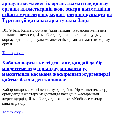
арнаулы мемлекеттік орган, азаматтық қорғау
органы қызметкерінің және әскери қызметшінің
отбасы мүшелерінің, мұрагерлерінің құқықтары
Тұрғын үй қатынастары туралы Заңы
101-9-бап. Қайтыс болған (қаза тапқан), хабарсыз кетті деп
танылған немесе қайтыс болды деп жарияланған құқық
қорғау органы, арнаулы мемлекеттік орган, азаматтық қорғау
орган...
Толық оқу »
Хабар-ошарсыз кетті деп тану, қандай да бір
міндеттемелерді орындаудан жалтару
мақсатында қасақана жасырынып жүргендерді
қайтыс болды деп жариялау
Хабар-ошарсыз кетті деп тану, қандай да бір міндеттемелерді
орындаудан жалтару мақсатында қасақана жасырынып
жүргендерді қайтыс болды деп жариялауКөбінесе соттар
қандай да бір...
Толық оқу »