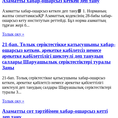
Азаматты хабар-ошарсыз кеткен деп тану
Азаматты хабар-ошарсыз кеткен деп тану📘 1. Норманың
жалпы сипаттамасыҚР Азаматтық кодексінің 28-бабы хабар-
ошарсыз кету институтын реттейді. Бұл норма азаматтың
тұрған жері б...
Толық оқу »
21-бап. Толық серiктестiкке қатысушыны хабар-
ошарсыз кеткен, әрекетке қабiлетсiз немесе
әрекетке қабiлеттiлiгi шектеулi деп танудың
салдары Шаруашылық серіктестіктері туралы
Заңы
21-бап. Толық серiктестiкке қатысушыны хабар-ошарсыз
кеткен, әрекетке қабiлетсiз немесе әрекетке қабiлеттiлiгi
шектеулi деп танудың салдары Шаруашылық серіктестіктері
туралы З...
Толық оқу »
Азаматты сот тәртібімен хабар-ошарсыз кетті
деп тану