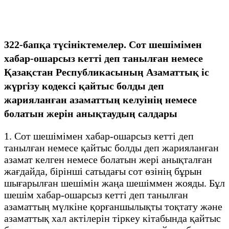
322-бапқа түсініктемелер. Сот шешімімен
хабар-ошарсыз кетті деп танылған немесе
Қазақстан Республикасының Азаматтық іс
жүргізу кодексі қайтыс болды деп
жарияланған азаматтың келуінің немесе
болатын жерін анықтаудың салдары
1. Сот шешімімен хабар-ошарсыз кетті деп
танылған немесе қайтыс болды деп жарияланған
азамат келген немесе болатын жері анықталған
жағдайда, бірінші сатыдағы сот өзінің бұрын
шығарылған шешімін жаңа шешіммен жояды. Бұл
шешім хабар-ошарсыз кетті деп танылған
азаматтың мүлкіне қорғаншылықты тоқтату және
азаматтық хал актілерін тіркеу кітабында қайтыс