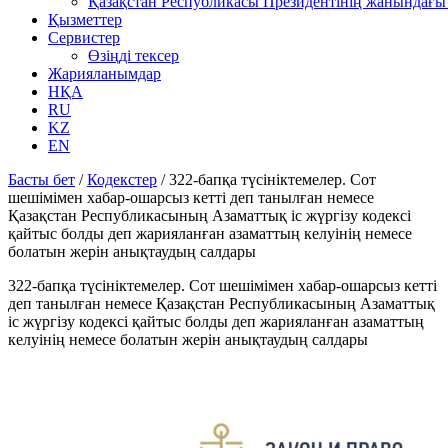
Қазақстан Республикасы Президентінің жанындағы 
Қызметтер
Сервистер
Өзіңді тексер
Жарияланымдар
НҚА
RU
KZ
EN
Басты бет
/
Кодекстер
/
322-бапқа түсініктемелер. Сот
шешімімен хабар-ошарсыз кетті деп танылған немесе
Қазақстан Республикасының Азаматтық іс жүргізу кодексі
қайтыс болды деп жарияланған азаматтың келуінің немесе
болатын жерін анықтаудың салдары
322-бапқа түсініктемелер. Сот шешімімен хабар-ошарсыз кетті
деп танылған немесе Қазақстан Республикасының Азаматтық
іс жүргізу кодексі қайтыс болды деп жарияланған азаматтың
келуінің немесе болатын жерін анықтаудың салдары