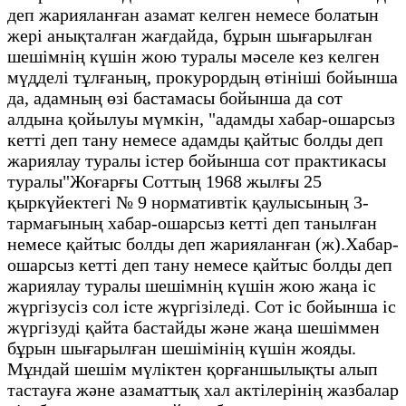
деп жарияланған азамат келген немесе болатын
жері анықталған жағдайда, бұрын шығарылған
шешімнің күшін жою туралы мәселе кез келген
мүдделі тұлғаның, прокурордың өтініші бойынша
да, адамның өзі бастамасы бойынша да сот
алдына қойылуы мүмкін, "адамды хабар-ошарсыз
кетті деп тану немесе адамды қайтыс болды деп
жариялау туралы істер бойынша сот практикасы
туралы"Жоғарғы Соттың 1968 жылғы 25
қыркүйектегі № 9 нормативтік қаулысының 3-
тармағының хабар-ошарсыз кетті деп танылған
немесе қайтыс болды деп жарияланған (ж).Хабар-
ошарсыз кетті деп тану немесе қайтыс болды деп
жариялау туралы шешімнің күшін жою жаңа іс
жүргізусіз сол істе жүргізіледі. Сот іс бойынша іс
жүргізуді қайта бастайды және жаңа шешіммен
бұрын шығарылған шешімінің күшін жояды.
Мұндай шешім мүліктен қорғаншылықты алып
тастауға және азаматтық хал актілерінің жазбалар