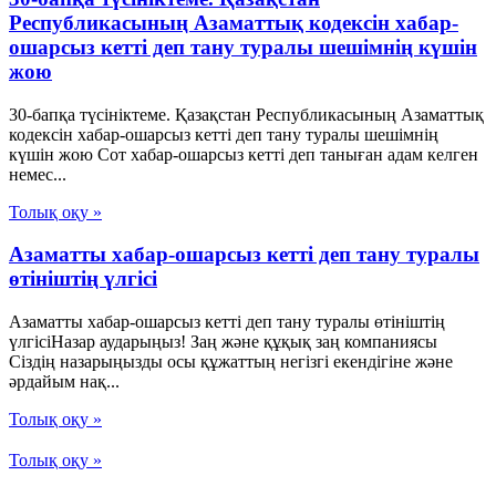
Республикасының Азаматтық кодексін хабар-
ошарсыз кетті деп тану туралы шешімнің күшін
жою
30-бапқа түсініктеме. Қазақстан Республикасының Азаматтық
кодексін хабар-ошарсыз кетті деп тану туралы шешімнің
күшін жою Сот хабар-ошарсыз кетті деп таныған адам келген
немес...
Толық оқу »
Азаматты хабар-ошарсыз кетті деп тану туралы
өтініштің үлгісі
Азаматты хабар-ошарсыз кетті деп тану туралы өтініштің
үлгісіНазар аударыңыз! Заң және құқық заң компаниясы
Сіздің назарыңызды осы құжаттың негізгі екендігіне және
әрдайым нақ...
Толық оқу »
Толық оқу »