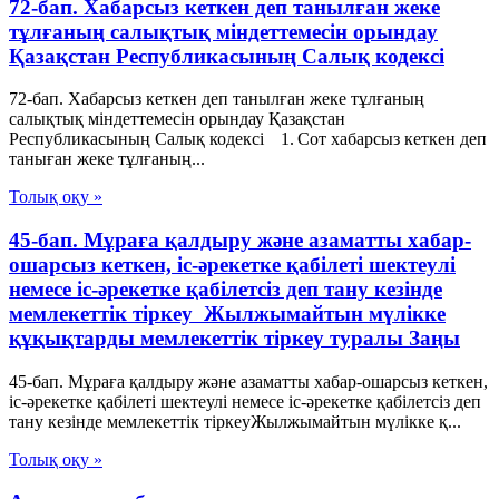
72-бап. Хабарсыз кеткен деп танылған жеке
тұлғаның салықтық міндеттемесін орындау
Қазақстан Республикасының Салық кодексі
72-бап. Хабарсыз кеткен деп танылған жеке тұлғаның
салықтық міндеттемесін орындау Қазақстан
Республикасының Салық кодексі 1. Сот хабарсыз кеткен деп
таныған жеке тұлғаның...
Толық оқу »
45-бап. Мұраға қалдыру және азаматты хабар-
ошарсыз кеткен, іс-әрекетке қабілеті шектеулі
немесе іс-әрекетке қабілетсіз деп тану кезінде
мемлекеттік тіркеу Жылжымайтын мүлікке
құқықтарды мемлекеттік тіркеу туралы Заңы
45-бап. Мұраға қалдыру және азаматты хабар-ошарсыз кеткен,
іс-әрекетке қабілеті шектеулі немесе іс-әрекетке қабілетсіз деп
тану кезінде мемлекеттік тіркеуЖылжымайтын мүлікке қ...
Толық оқу »