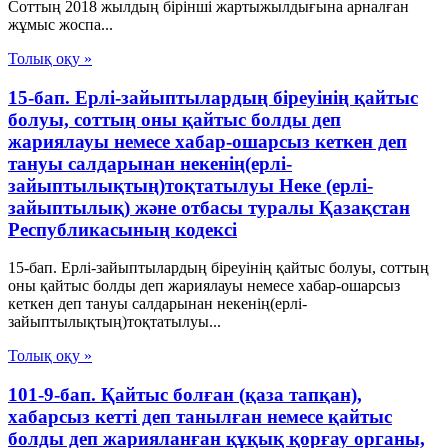
Соттың 2018 жылдың бірінші жартыжылдығына арналған
жұмыс жоспа...
Толық оқу »
15-бап. Ерлі-зайыптылардың біреуінің қайтыс
болуы, соттың оны қайтыс болды деп
жариялауы немесе хабар-ошарсыз кеткен деп
тануы салдарынан некенің(ерлі-
зайыптылықтың)тоқтатылуы Неке (ерлі-
зайыптылық) және отбасы туралы Қазақстан
Республикасының кодексі
15-бап. Ерлі-зайыптылардың біреуінің қайтыс болуы, соттың
оны қайтыс болды деп жариялауы немесе хабар-ошарсыз
кеткен деп тануы салдарынан некенің(ерлі-
зайыптылықтың)тоқтатылуы...
Толық оқу »
101-9-бап. Қайтыс болған (қаза тапқан),
хабарсыз кетті деп танылған немесе қайтыс
болды деп жарияланған құқық қорғау органы,