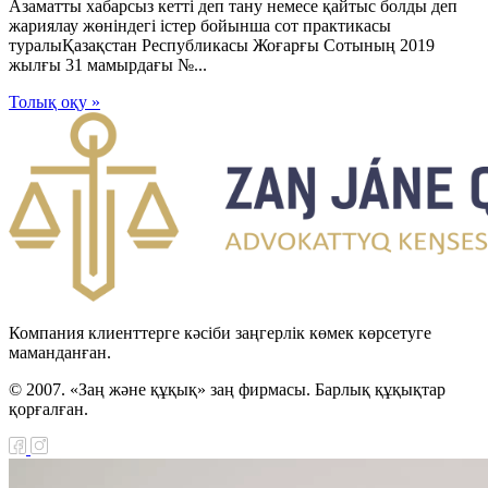
Азаматты хабарсыз кетті деп тану немесе қайтыс болды деп
жариялау жөніндегі істер бойынша сот практикасы
туралыҚазақстан Республикасы Жоғарғы Сотының 2019
жылғы 31 мамырдағы №...
Толық оқу »
Компания клиенттерге кәсіби заңгерлік көмек көрсетуге
маманданған.
© 2007. «Заң және құқық» заң фирмасы. Барлық құқықтар
қорғалған.