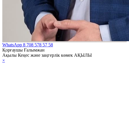
WhatsApp
8 708 578 57 58
Қорғаушы Ғалымжан
Ақылы Кеңес және заңгерлік көмек АҚЫЛЫ
×