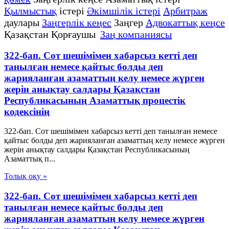
Қылмыстық
істері
Әкімшілік істері
Арбитраж
даулары
Заңгерлік кеңес
Заңгер
Адвокаттық кеңсе
Қазақстан Қорғаушы
Заң компаниясы
322-бап. Сот шешімімен хабарсыз кетті деп
танылған немесе қайтыс болды деп
жарияланған азаматтың келу немесе жүрген
жерін анықтау салдары Қазақстан
Республикасының Азаматтық процестік
кодексінің
322-бап. Сот шешімімен хабарсыз кетті деп танылған немесе
қайтыс болды деп жарияланған азаматтың келу немесе жүрген
жерін анықтау салдары Қазақстан Республикасының
Азаматтық п...
Толық оқу »
322-бап. Сот шешімімен хабарсыз кетті деп
танылған немесе қайтыс болды деп
жарияланған азаматтың келу немесе жүрген