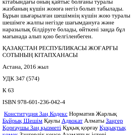
кітабындағы оның қайтыс болғаны туралы
жазбаның күшін жоюға негіз болып табылады.
Бұрын шығарылған шешімнің күшін жою туралы
шешімге жалпы негізде шағымдануға және
наразылық білдіруге болады, өйткені заңда бұл
мағынада алып қою белгіленбеген.
ҚАЗАҚСТАН РЕСПУБЛИКАСЫ ЖОҒАРҒЫ
СОТЫНЫҢ КІТАПХАНАСЫ
Астана, 2016 жыл
УДК 347 (574)
К 63
ISBN 978-601-236-042-4
Конституция Заң Кодекс
Норматив Жарлық
Бұйрық Шешім
Қаулы
Адвокат
Алматы
Заңгер
Қорғаушы Заң қызметі
Құқық қорғау
Құқықтық
қөмек
Заңгерлік кеңсе Азаматтық істері