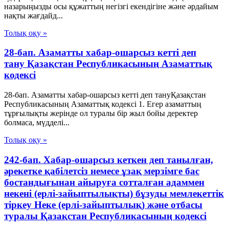
назарыңызды осы құжаттың негізгі екендігіне және әрдайым
нақты жағдайд...
Толық оқу »
28-бап. Азаматты хабар-ошарсыз кеттi деп
тану Қазақстан Республикасының Азаматтық
кодексi
28-бап. Азаматты хабар-ошарсыз кеттi деп тануҚазақстан
Республикасының Азаматтық кодексi 1. Егер азаматтың
тұрғылықты жерiнде ол туралы бiр жыл бойы деректер
болмаса, мүдделi...
Толық оқу »
242-бап. Хабар-ошарсыз кеткен деп танылған,
әрекетке қабілетсіз немесе ұзақ мерзімге бас
бостандығынан айыруға сотталған адаммен
некені (ерлі-зайыптылықты) бұзуды мемлекеттік
тіркеу Неке (ерлі-зайыптылық) және отбасы
туралы Қазақстан Республикасының кодексі