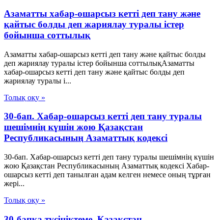
Азаматты хабар-ошарсыз кетті деп тану және
қайтыс болды деп жариялау туралы істер
бойынша соттылық
Азаматты хабар-ошарсыз кетті деп тану және қайтыс болды
деп жариялау туралы істер бойынша соттылықАзаматты
хабар-ошарсыз кетті деп тану және қайтыс болды деп
жариялау туралы і...
Толық оқу »
30-бап. Хабар-ошарсыз кеттi деп тану туралы
шешiмнiң күшiн жою Қазақстан
Республикасының Азаматтық кодексi
30-бап. Хабар-ошарсыз кеттi деп тану туралы шешiмнiң күшiн
жою Қазақстан Республикасының Азаматтық кодексi Хабар-
ошарсыз кеттi деп танылған адам келген немесе оның тұрған
жерi...
Толық оқу »
30-бапқа түсініктеме. Қазақстан