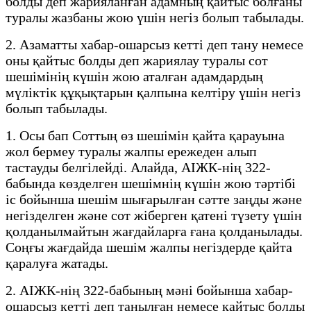
болды деп жарияланған адамның қайтыс болғаны
туралы жазбаны жою үшін негіз болып табылады.
2. Азаматты хабар-ошарсыз кетті деп тану немесе
оны қайтыс болды деп жариялау туралы сот
шешімінің күшін жою аталған адамдардың
мүліктік құқықтарын қалпына келтіру үшін негіз
болып табылады.
1. Осы бап Соттың өз шешімін қайта қарауына
жол бермеу туралы жалпы ережеден алып
тастауды белгілейді. Алайда, АІЖК-нің 322-
бабында көзделген шешімнің күшін жою тәртібі
іс бойынша шешім шығарылған сәтте заңды және
негізделген және сот жіберген қатені түзету үшін
қолданылмайтын жағдайларға ғана қолданылады.
Соңғы жағдайда шешім жалпы негіздерде қайта
қаралуға жатады.
2. АІЖК-нің 322-бабының мәні бойынша хабар-
ошарсыз кетті деп танылған немесе қайтыс болды